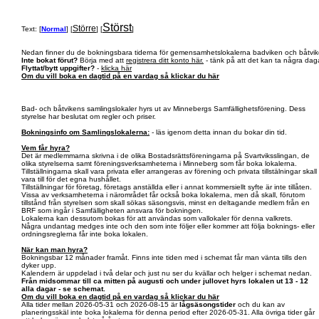
Störst
Större
Text: [
Normal
] [
] [
]
Nedan finner du de bokningsbara tiderna för gemensamhetslokalerna badviken och båtvik
Inte bokat förut?
Börja med att
registrera ditt konto här.
- tänk på att det kan ta några daga
Flyttat/bytt uppgifter?
-
klicka här
Om du vill boka en dagtid på en vardag så klickar du här
Bad- och båtvikens samlingslokaler hyrs ut av Minnebergs Samfällighetsförening. Dess
styrelse har beslutat om regler och priser.
Bokningsinfo om Samlingslokalerna:
- läs igenom detta innan du bokar din tid.
Vem får hyra?
Det är medlemmarna skrivna i de olika Bostadsrättsföreningarna på Svartviksslingan, de
olika styrelserna samt föreningsverksamheterna i Minneberg som får boka lokalerna.
Tillställningarna skall vara privata eller arrangeras av förening och privata tillstälningar skall
vara till för det egna hushållet.
Tillställningar för företag, företags anställda eller i annat kommersiellt syfte är inte tillåten.
Vissa av verksamheterna i närområdet får också boka lokalerna, men då skall, förutom
tillstånd från styrelsen som skall sökas säsongsvis, minst en deltagande medlem från en
BRF som ingår i Samfälligheten ansvara för bokningen.
Lokalerna kan dessutom bokas för att användas som vallokaler för denna valkrets.
Några undantag medges inte och den som inte följer eller kommer att följa boknings- eller
ordningsreglerna får inte boka lokalen.
När kan man hyra?
Bokningsbar 12 månader framåt. Finns inte tiden med i schemat får man vänta tills den
dyker upp.
Kalendern är uppdelad i två delar och just nu ser du kvällar och helger i schemat nedan.
Från midsommar till ca mitten på augusti och under jullovet hyrs lokalen ut 13 - 12
alla dagar - se schemat.
Om du vill boka en dagtid på en vardag så klickar du här
Alla tider mellan 2026-05-31 och 2026-08-15 är
lågsäsongstider
och du kan av
planeringsskäl inte boka lokalerna för denna period efter 2026-05-31. Alla övriga tider går