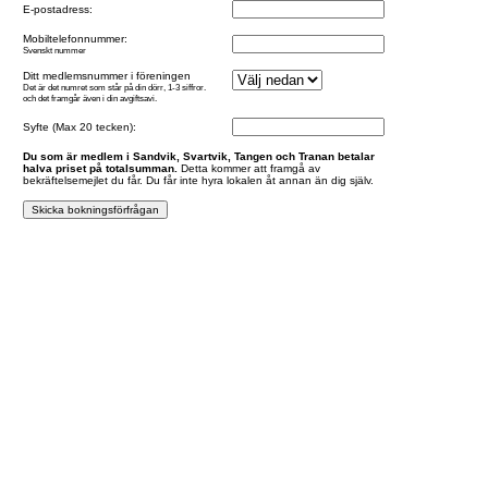
E-postadress:
Mobiltelefonnummer:
Svenskt nummer
Ditt medlemsnummer i föreningen
Det är det numret som står på din dörr, 1-3 siffror.
och det framgår även i din avgiftsavi.
Syfte (Max 20 tecken):
Du som är medlem i Sandvik, Svartvik, Tangen och Tranan betalar
halva priset på totalsumman.
Detta kommer att framgå av
bekräftelsemejlet du får. Du får inte hyra lokalen åt annan än dig själv.