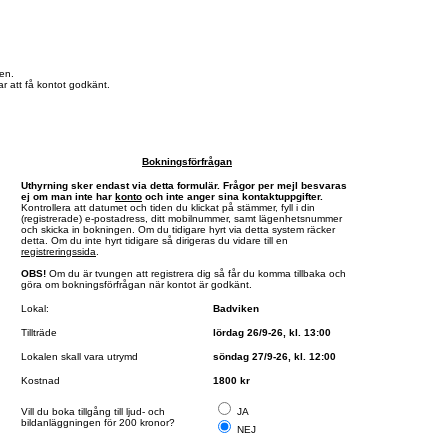
en.
r att få kontot godkänt.
Bokningsförfrågan
Uthyrning sker endast via detta formulär. Frågor per mejl besvaras
ej om man inte har
konto
och inte anger sina kontaktuppgifter.
Kontrollera att datumet och tiden du klickat på stämmer, fyll i din
(registrerade) e-postadress, ditt mobilnummer, samt lägenhetsnummer
och skicka in bokningen. Om du tidigare hyrt via detta system räcker
detta. Om du inte hyrt tidigare så dirigeras du vidare till en
registreringssida
.
OBS!
Om du är tvungen att registrera dig så får du komma tillbaka och
göra om bokningsförfrågan när kontot är godkänt.
Lokal:
Badviken
Tillträde
lördag 26/9-26, kl. 13:00
Lokalen skall vara utrymd
söndag 27/9-26, kl. 12:00
Kostnad
1800 kr
Vill du boka tillgång till ljud- och
JA
bildanläggningen för 200 kronor?
NEJ