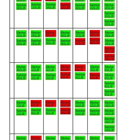
Badviken
Badviken
Badviken
Badviken
Badviken
Badviken
Båtviken
17/11-26
18/11-26
19/11-26
16/11-26
20/11-26
21/11-26
22/11-26
Badviken
22/11-26
Badviken
22/11-26
.
Båtviken
Båtviken
Båtviken
Båtviken
Båtviken
Båtviken
Båtviken
25/11-26
28/11-26
23/11-26
24/11-26
26/11-26
27/11-26
29/11-26
Badviken
Badviken
Badviken
Badviken
Badviken
Badviken
Båtviken
28/11-26
25/11-26
27/11-26
23/11-26
24/11-26
26/11-26
29/11-26
Badviken
29/11-26
Badviken
29/11-26
.
Båtviken
Båtviken
Båtviken
Båtviken
Båtviken
Båtviken
Båtviken
3/12-26
4/12-26
30/11-26
1/12-26
2/12-26
5/12-26
6/12-26
Badviken
Badviken
Badviken
Badviken
Badviken
Badviken
Båtviken
3/12-26
4/12-26
5/12-26
30/11-26
1/12-26
2/12-26
6/12-26
Badviken
6/12-26
Badviken
6/12-26
.
Båtviken
Båtviken
Båtviken
Båtviken
Båtviken
Båtviken
Båtviken
8/12-26
9/12-26
10/12-26
7/12-26
11/12-26
12/12-26
13/12-26
Badviken
Badviken
Badviken
Badviken
Badviken
Badviken
Båtviken
10/12-26
8/12-26
9/12-26
7/12-26
11/12-26
12/12-26
13/12-26
Badviken
13/12-26
Badviken
13/12-26
.
Båtviken
Båtviken
Båtviken
Båtviken
Båtviken
Båtviken
Båtviken