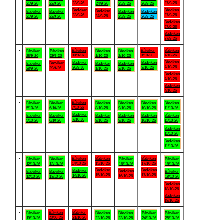
23/9-26
27/9-26
21/9-26
22/9-26
24/9-26
25/9-26
26/9-26
Badviken
Båtviken
Badviken
Badviken
Badviken
Badviken
Badviken
23/9-26
27/9-26
24/9-26
21/9-26
22/9-26
25/9-26
26/9-26
Badviken
27/9-26
Badviken
27/9-26
.
Båtviken
Båtviken
Båtviken
Båtviken
Båtviken
Båtviken
Båtviken
30/9-26
3/10-26
4/10-26
28/9-26
29/9-26
1/10-26
2/10-26
Båtviken
Badviken
Badviken
Badviken
Badviken
Badviken
Badviken
4/10-26
30/9-26
3/10-26
29/9-26
28/9-26
1/10-26
2/10-26
Badviken
4/10-26
Badviken
4/10-26
.
Båtviken
Båtviken
Båtviken
Båtviken
Båtviken
Båtviken
Båtviken
7/10-26
5/10-26
6/10-26
8/10-26
9/10-26
10/10-26
11/10-26
Badviken
Badviken
Badviken
Badviken
Badviken
Badviken
Båtviken
7/10-26
5/10-26
6/10-26
8/10-26
9/10-26
10/10-26
11/10-26
Badviken
11/10-26
Badviken
11/10-26
.
Båtviken
Båtviken
Båtviken
Båtviken
Båtviken
Båtviken
Båtviken
14/10-26
15/10-26
17/10-26
12/10-26
13/10-26
16/10-26
18/10-26
Badviken
Badviken
Badviken
Badviken
Badviken
Badviken
Båtviken
15/10-26
17/10-26
14/10-26
16/10-26
12/10-26
13/10-26
18/10-26
Badviken
18/10-26
Badviken
18/10-26
.
Båtviken
Båtviken
Båtviken
Båtviken
Båtviken
Båtviken
Båtviken
20/10-26
21/10-26
19/10-26
22/10-26
23/10-26
24/10-26
25/10-26