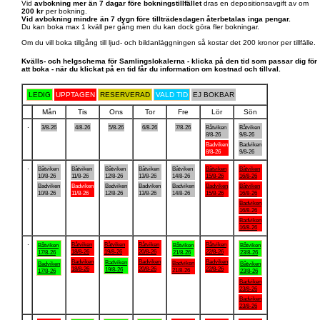
Vid
avbokning mer än 7 dagar före bokningstillfället
dras en depositionsavgift av om
200 kr
per bokning.
Vid avbokning mindre än 7 dygn före tillträdesdagen återbetalas inga pengar.
Du kan boka max 1 kväll per gång men du kan dock göra fler bokningar.
Om du vill boka tillgång till ljud- och bildanläggningen så kostar det 200 kronor per tillfälle.
Kvälls- och helgschema för Samlingslokalerna - klicka på den tid som passar dig för
att boka - när du klickat på en tid får du information om kostnad och tillval.
LEDIG
UPPTAGEN
RESERVERAD
VALD TID
EJ BOKBAR
Mån
Tis
Ons
Tor
Fre
Lör
Sön
.
3/8-26
4/8-26
5/8-26
6/8-26
7/8-26
Båtviken
Båtviken
8/8-26
9/8-26
Badviken
Badviken
8/8-26
9/8-26
.
Båtviken
Båtviken
Båtviken
Båtviken
Båtviken
Båtviken
Båtviken
10/8-26
11/8-26
12/8-26
13/8-26
14/8-26
15/8-26
16/8-26
Badviken
Badviken
Badviken
Badviken
Badviken
Badviken
Båtviken
10/8-26
11/8-26
12/8-26
13/8-26
14/8-26
15/8-26
16/8-26
Badviken
16/8-26
Badviken
16/8-26
.
Båtviken
Båtviken
Båtviken
Båtviken
Båtviken
Båtviken
Båtviken
18/8-26
19/8-26
20/8-26
22/8-26
17/8-26
21/8-26
23/8-26
Badviken
Badviken
Badviken
Badviken
Badviken
Badviken
Båtviken
18/8-26
20/8-26
22/8-26
19/8-26
21/8-26
17/8-26
23/8-26
Badviken
23/8-26
Badviken
23/8-26