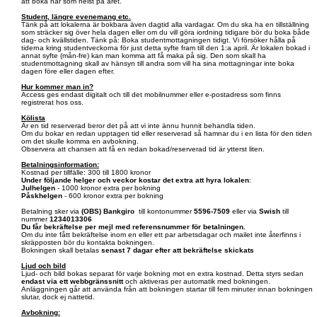
att boka när som helst på året.
Student, längre evenemang etc.
Tänk på att lokalerna är bokbara även dagtid alla vardagar. Om du ska ha en tillställning
som sträcker sig över hela dagen eller om du vill göra iordning tidigare bör du boka både
dag- och kvällstiden. Tänk på: Boka studentmottagningen tidigt. Vi försöker hålla på
tiderna kring studentveckorna för just detta syfte fram till den 1:a april. Är lokalen bokad i
annat syfte (mån-fre) kan man komma att få maka på sig. Den som skall ha
studentmottagning skall av hänsyn till andra som vill ha sina mottagningar inte boka
dagen före eller dagen efter.
Hur kommer man in?
Access ges endast digitalt och till det mobilnummer eller e-postadress som finns
registrerat hos oss.
Kölista
Är en tid reserverad beror det på att vi inte ännu hunnit behandla tiden.
Om du bokar en redan upptagen tid eller reserverad så hamnar du i en lista för den tiden
om det skulle komma en avbokning.
Observera att chansen att få en redan bokad/reserverad tid är ytterst liten.
Betalningsinformation:
Kostnad per tillfälle: 300 till 1800 kronor
Under följande helger och veckor kostar det extra att hyra lokalen
:
Julhelgen
- 1000 kronor extra per bokning
Påskhelgen
- 600 kronor extra per bokning
Betalning sker via
(OBS)
Bankgiro
till kontonummer
5596-7509
eller via
Swish
till
nummer
1234013306
Du får bekräftelse per mejl med referensnummer för betalningen.
Om du inte fått bekräftelse inom en eller ett par arbetsdagar och mailet inte återfinns i
skräpposten bör du kontakta bokningen.
Bokningen skall betalas
senast 7 dagar efter att bekräftelse skickats
Ljud och bild
Ljud- och bild bokas separat för varje bokning mot en extra kostnad. Detta styrs sedan
endast via ett webbgränssnitt
och aktiveras per automatik med bokningen.
Anläggningen går att använda från att bokningen startar till fem minuter innan bokningen
slutar, dock ej nattetid.
Avbokning: