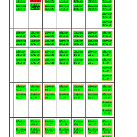
15/12-26
14/12-26
16/12-26
17/12-26
18/12-26
19/12-26
20/12-26
Badviken
Badviken
Badviken
Badviken
Badviken
Badviken
Båtviken
15/12-26
14/12-26
16/12-26
17/12-26
18/12-26
19/12-26
20/12-26
Badviken
20/12-26
Badviken
20/12-26
.
Båtviken
Båtviken
Båtviken
Båtviken
Båtviken
Båtviken
Båtviken
21/12-26
22/12-26
23/12-26
24/12-26
25/12-26
26/12-26
27/12-26
Badviken
Badviken
Badviken
Badviken
Badviken
Badviken
Badviken
21/12-26
22/12-26
23/12-26
24/12-26
25/12-26
26/12-26
27/12-26
.
Båtviken
Båtviken
Båtviken
Båtviken
Båtviken
Båtviken
Båtviken
28/12-26
29/12-26
30/12-26
31/12-26
1/1-27
2/1-27
3/1-27
Badviken
Badviken
Badviken
Badviken
Badviken
Badviken
Båtviken
28/12-26
29/12-26
30/12-26
31/12-26
1/1-27
2/1-27
3/1-27
Badviken
3/1-27
Badviken
3/1-27
.
Båtviken
Båtviken
Båtviken
Båtviken
Båtviken
Båtviken
Båtviken
4/1-27
5/1-27
6/1-27
7/1-27
8/1-27
9/1-27
10/1-27
Badviken
Badviken
Badviken
Badviken
Badviken
Badviken
Båtviken
4/1-27
5/1-27
6/1-27
7/1-27
8/1-27
9/1-27
10/1-27
Badviken
10/1-27
Badviken
10/1-27
.
Båtviken
Båtviken
Båtviken
Båtviken
Båtviken
Båtviken
Båtviken
11/1-27
12/1-27
13/1-27
14/1-27
15/1-27
16/1-27
17/1-27
Badviken
Badviken
Badviken
Badviken
Badviken
Badviken
Båtviken
11/1-27
12/1-27
13/1-27
14/1-27
15/1-27
16/1-27
17/1-27