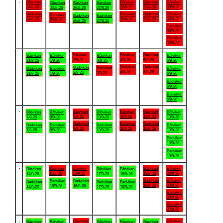
.
Båtviken
Båtviken
Båtviken
Båtviken
Båtviken
Båtviken
Båtviken
24/8-26
28/8-26
29/8-26
30/8-26
25/8-26
26/8-26
27/8-26
Badviken
Badviken
Badviken
Båtviken
Badviken
Badviken
Badviken
24/8-26
28/8-26
29/8-26
30/8-26
25/8-26
26/8-26
27/8-26
Badviken
30/8-26
Badviken
30/8-26
.
Båtviken
Båtviken
Båtviken
Båtviken
Båtviken
Båtviken
Båtviken
2/9-26
4/9-26
5/9-26
31/8-26
1/9-26
3/9-26
6/9-26
Badviken
Badviken
Badviken
Badviken
Badviken
Badviken
Båtviken
4/9-26
5/9-26
2/9-26
3/9-26
31/8-26
1/9-26
6/9-26
Badviken
6/9-26
Badviken
6/9-26
.
Båtviken
Båtviken
Båtviken
Båtviken
Båtviken
Båtviken
Båtviken
9/9-26
11/9-26
12/9-26
7/9-26
8/9-26
10/9-26
13/9-26
Badviken
Badviken
Badviken
Badviken
Badviken
Badviken
Båtviken
9/9-26
11/9-26
12/9-26
7/9-26
8/9-26
10/9-26
13/9-26
Badviken
13/9-26
Badviken
13/9-26
.
Båtviken
Båtviken
Båtviken
Båtviken
Båtviken
Båtviken
Båtviken
15/9-26
16/9-26
19/9-26
20/9-26
14/9-26
17/9-26
18/9-26
Badviken
Båtviken
Badviken
Badviken
Badviken
Badviken
Badviken
19/9-26
20/9-26
15/9-26
16/9-26
14/9-26
17/9-26
18/9-26
Badviken
20/9-26
Badviken
20/9-26
.
Båtviken
Båtviken
Båtviken
Båtviken
Båtviken
Båtviken
Båtviken