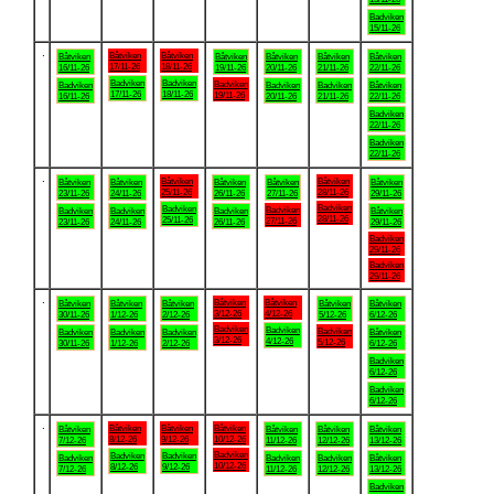
Badviken
15/11-26
.
Båtviken
Båtviken
Båtviken
Båtviken
Båtviken
Båtviken
Båtviken
17/11-26
18/11-26
16/11-26
19/11-26
20/11-26
21/11-26
22/11-26
Badviken
Badviken
Badviken
Badviken
Badviken
Badviken
Båtviken
17/11-26
18/11-26
19/11-26
16/11-26
20/11-26
21/11-26
22/11-26
Badviken
22/11-26
Badviken
22/11-26
.
Båtviken
Båtviken
Båtviken
Båtviken
Båtviken
Båtviken
Båtviken
25/11-26
28/11-26
23/11-26
24/11-26
26/11-26
27/11-26
29/11-26
Badviken
Badviken
Badviken
Badviken
Badviken
Badviken
Båtviken
28/11-26
25/11-26
27/11-26
23/11-26
24/11-26
26/11-26
29/11-26
Badviken
29/11-26
Badviken
29/11-26
.
Båtviken
Båtviken
Båtviken
Båtviken
Båtviken
Båtviken
Båtviken
3/12-26
4/12-26
30/11-26
1/12-26
2/12-26
5/12-26
6/12-26
Badviken
Badviken
Badviken
Badviken
Badviken
Badviken
Båtviken
3/12-26
4/12-26
5/12-26
30/11-26
1/12-26
2/12-26
6/12-26
Badviken
6/12-26
Badviken
6/12-26
.
Båtviken
Båtviken
Båtviken
Båtviken
Båtviken
Båtviken
Båtviken
8/12-26
9/12-26
10/12-26
7/12-26
11/12-26
12/12-26
13/12-26
Badviken
Badviken
Badviken
Badviken
Badviken
Badviken
Båtviken
10/12-26
8/12-26
9/12-26
7/12-26
11/12-26
12/12-26
13/12-26
Badviken