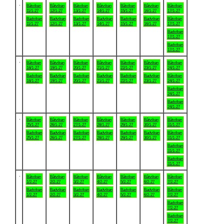
.
Båtviken
Båtviken
Båtviken
Båtviken
Båtviken
Båtviken
Båtviken
11/1-27
12/1-27
13/1-27
14/1-27
15/1-27
16/1-27
17/1-27
Badviken
Badviken
Badviken
Badviken
Badviken
Badviken
Båtviken
11/1-27
12/1-27
13/1-27
14/1-27
15/1-27
16/1-27
17/1-27
Badviken
17/1-27
Badviken
17/1-27
.
Båtviken
Båtviken
Båtviken
Båtviken
Båtviken
Båtviken
Båtviken
18/1-27
19/1-27
20/1-27
21/1-27
22/1-27
23/1-27
24/1-27
Badviken
Badviken
Badviken
Badviken
Badviken
Badviken
Båtviken
18/1-27
19/1-27
20/1-27
21/1-27
22/1-27
23/1-27
24/1-27
Badviken
24/1-27
Badviken
24/1-27
.
Båtviken
Båtviken
Båtviken
Båtviken
Båtviken
Båtviken
Båtviken
25/1-27
26/1-27
27/1-27
28/1-27
29/1-27
30/1-27
31/1-27
Badviken
Badviken
Badviken
Badviken
Badviken
Badviken
Båtviken
25/1-27
26/1-27
27/1-27
28/1-27
29/1-27
30/1-27
31/1-27
Badviken
31/1-27
Badviken
31/1-27
.
Båtviken
Båtviken
Båtviken
Båtviken
Båtviken
Båtviken
Båtviken
1/2-27
2/2-27
3/2-27
4/2-27
5/2-27
6/2-27
7/2-27
Badviken
Badviken
Badviken
Badviken
Badviken
Badviken
Båtviken
1/2-27
2/2-27
3/2-27
4/2-27
5/2-27
6/2-27
7/2-27
Badviken
7/2-27
Badviken
7/2-27