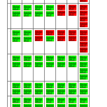
30/5-27
.
Båtviken
Båtviken
Båtviken
Båtviken
Båtviken
Båtviken
Båtviken
4/6-27
5/6-27
6/6-27
31/5-27
1/6-27
2/6-27
3/6-27
Badviken
Badviken
Båtviken
Badviken
Badviken
Badviken
Badviken
4/6-27
5/6-27
6/6-27
31/5-27
1/6-27
2/6-27
3/6-27
Badviken
6/6-27
Badviken
6/6-27
.
Båtviken
Båtviken
Båtviken
Båtviken
Båtviken
Båtviken
Båtviken
9/6-27
10/6-27
11/6-27
12/6-27
13/6-27
7/6-27
8/6-27
Badviken
Badviken
Badviken
Båtviken
Badviken
Badviken
Badviken
9/6-27
11/6-27
12/6-27
13/6-27
10/6-27
7/6-27
8/6-27
Badviken
13/6-27
Badviken
13/6-27
.
Båtviken
Båtviken
Båtviken
Båtviken
Båtviken
Båtviken
Båtviken
14/6-27
15/6-27
16/6-27
17/6-27
18/6-27
19/6-27
20/6-27
Badviken
Badviken
Badviken
Badviken
Badviken
Badviken
Båtviken
14/6-27
15/6-27
16/6-27
17/6-27
18/6-27
19/6-27
20/6-27
Badviken
20/6-27
Badviken
20/6-27
.
Båtviken
Båtviken
Båtviken
Båtviken
Båtviken
Båtviken
Båtviken
21/6-27
22/6-27
23/6-27
24/6-27
25/6-27
26/6-27
27/6-27
Badviken
Badviken
Badviken
Badviken
Badviken
Badviken
Badviken
21/6-27
22/6-27
23/6-27
24/6-27
25/6-27
26/6-27
27/6-27
.
Båtviken
Båtviken
Båtviken
Båtviken
Båtviken
Båtviken
Båtviken
28/6-27
29/6-27
30/6-27
1/7-27
2/7-27
3/7-27
4/7-27
Badviken
Badviken
Badviken
Badviken
Badviken
Badviken
Badviken