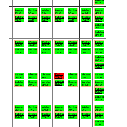
4/4-27
.
Båtviken
Båtviken
Båtviken
Båtviken
Båtviken
Båtviken
Båtviken
5/4-27
6/4-27
7/4-27
8/4-27
9/4-27
10/4-27
11/4-27
Badviken
Badviken
Badviken
Badviken
Badviken
Badviken
Båtviken
5/4-27
6/4-27
7/4-27
8/4-27
9/4-27
10/4-27
11/4-27
Badviken
11/4-27
Badviken
11/4-27
.
Båtviken
Båtviken
Båtviken
Båtviken
Båtviken
Båtviken
Båtviken
12/4-27
13/4-27
14/4-27
15/4-27
16/4-27
17/4-27
18/4-27
Badviken
Badviken
Badviken
Badviken
Badviken
Badviken
Båtviken
12/4-27
13/4-27
14/4-27
15/4-27
16/4-27
17/4-27
18/4-27
Badviken
18/4-27
Badviken
18/4-27
.
Båtviken
Båtviken
Båtviken
Båtviken
Båtviken
Båtviken
Båtviken
22/4-27
19/4-27
20/4-27
21/4-27
23/4-27
24/4-27
25/4-27
Badviken
Badviken
Badviken
Badviken
Badviken
Badviken
Båtviken
22/4-27
19/4-27
20/4-27
21/4-27
23/4-27
24/4-27
25/4-27
Badviken
25/4-27
Badviken
25/4-27
.
Båtviken
Båtviken
Båtviken
Båtviken
Båtviken
Båtviken
Båtviken
26/4-27
27/4-27
28/4-27
29/4-27
30/4-27
1/5-27
2/5-27
Badviken
Badviken
Badviken
Badviken
Badviken
Badviken
Båtviken
26/4-27
27/4-27
28/4-27
29/4-27
30/4-27
1/5-27
2/5-27
Badviken
2/5-27