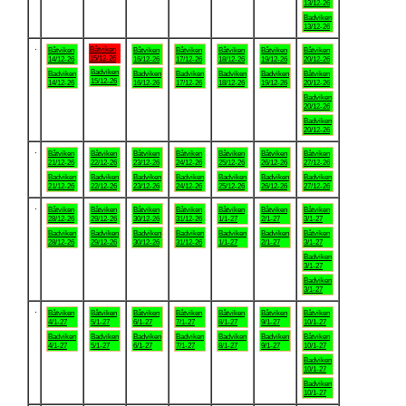
13/12-26
Badviken
13/12-26
.
Båtviken
Båtviken
Båtviken
Båtviken
Båtviken
Båtviken
Båtviken
15/12-26
14/12-26
16/12-26
17/12-26
18/12-26
19/12-26
20/12-26
Badviken
Badviken
Badviken
Badviken
Badviken
Badviken
Båtviken
15/12-26
14/12-26
16/12-26
17/12-26
18/12-26
19/12-26
20/12-26
Badviken
20/12-26
Badviken
20/12-26
.
Båtviken
Båtviken
Båtviken
Båtviken
Båtviken
Båtviken
Båtviken
21/12-26
22/12-26
23/12-26
24/12-26
25/12-26
26/12-26
27/12-26
Badviken
Badviken
Badviken
Badviken
Badviken
Badviken
Badviken
21/12-26
22/12-26
23/12-26
24/12-26
25/12-26
26/12-26
27/12-26
.
Båtviken
Båtviken
Båtviken
Båtviken
Båtviken
Båtviken
Båtviken
28/12-26
29/12-26
30/12-26
31/12-26
1/1-27
2/1-27
3/1-27
Badviken
Badviken
Badviken
Badviken
Badviken
Badviken
Båtviken
28/12-26
29/12-26
30/12-26
31/12-26
1/1-27
2/1-27
3/1-27
Badviken
3/1-27
Badviken
3/1-27
.
Båtviken
Båtviken
Båtviken
Båtviken
Båtviken
Båtviken
Båtviken
4/1-27
5/1-27
6/1-27
7/1-27
8/1-27
9/1-27
10/1-27
Badviken
Badviken
Badviken
Badviken
Badviken
Badviken
Båtviken
4/1-27
5/1-27
6/1-27
7/1-27
8/1-27
9/1-27
10/1-27
Badviken
10/1-27
Badviken
10/1-27