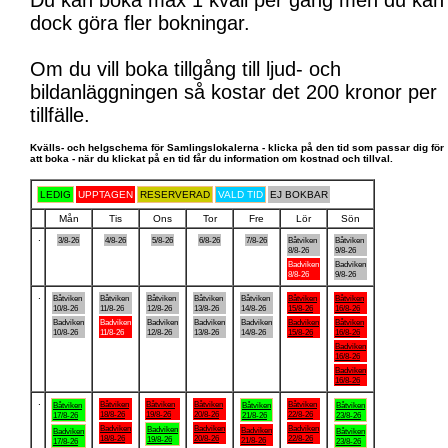
Du kan boka max 1 kväll per gång men du kan
dock göra fler bokningar.
Om du vill boka tillgång till ljud- och
bildanläggningen så kostar det 200 kronor per
tillfälle.
Kvälls- och helgschema för Samlingslokalerna - klicka på den tid som passar dig för
att boka - när du klickat på en tid får du information om kostnad och tillval.
LEDIG
UPPTAGEN
RESERVERAD
VALD TID
EJ BOKBAR
Mån
Tis
Ons
Tor
Fre
Lör
Sön
.
3/8-26
4/8-26
5/8-26
6/8-26
7/8-26
Båtviken
Båtviken
8/8-26
9/8-26
Badviken
Badviken
8/8-26
9/8-26
.
Båtviken
Båtviken
Båtviken
Båtviken
Båtviken
Båtviken
Båtviken
10/8-26
11/8-26
12/8-26
13/8-26
14/8-26
15/8-26
16/8-26
Badviken
Badviken
Badviken
Badviken
Badviken
Badviken
Båtviken
10/8-26
11/8-26
12/8-26
13/8-26
14/8-26
15/8-26
16/8-26
Badviken
16/8-26
Badviken
16/8-26
.
Båtviken
Båtviken
Båtviken
Båtviken
Båtviken
Båtviken
Båtviken
18/8-26
19/8-26
20/8-26
22/8-26
17/8-26
21/8-26
23/8-26
Badviken
Badviken
Badviken
Badviken
Badviken
Badviken
Båtviken
18/8-26
20/8-26
22/8-26
19/8-26
21/8-26
17/8-26
23/8-26