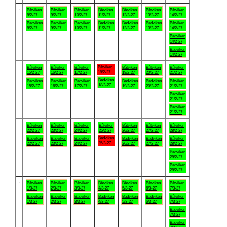
.
Båtviken
Båtviken
Båtviken
Båtviken
Båtviken
Båtviken
Båtviken
8/2-27
9/2-27
10/2-27
11/2-27
12/2-27
13/2-27
14/2-27
Badviken
Badviken
Badviken
Badviken
Badviken
Badviken
Båtviken
8/2-27
9/2-27
10/2-27
11/2-27
12/2-27
13/2-27
14/2-27
Badviken
14/2-27
Badviken
14/2-27
.
Båtviken
Båtviken
Båtviken
Båtviken
Båtviken
Båtviken
Båtviken
18/2-27
15/2-27
16/2-27
17/2-27
19/2-27
20/2-27
21/2-27
Badviken
Badviken
Badviken
Badviken
Badviken
Badviken
Båtviken
18/2-27
15/2-27
16/2-27
17/2-27
19/2-27
20/2-27
21/2-27
Badviken
21/2-27
Badviken
21/2-27
.
Båtviken
Båtviken
Båtviken
Båtviken
Båtviken
Båtviken
Båtviken
22/2-27
23/2-27
24/2-27
25/2-27
26/2-27
27/2-27
28/2-27
Badviken
Badviken
Badviken
Badviken
Badviken
Badviken
Båtviken
25/2-27
22/2-27
23/2-27
24/2-27
26/2-27
27/2-27
28/2-27
Badviken
28/2-27
Badviken
28/2-27
.
Båtviken
Båtviken
Båtviken
Båtviken
Båtviken
Båtviken
Båtviken
1/3-27
2/3-27
3/3-27
4/3-27
5/3-27
6/3-27
7/3-27
Badviken
Badviken
Badviken
Badviken
Badviken
Badviken
Båtviken
1/3-27
2/3-27
3/3-27
4/3-27
5/3-27
6/3-27
7/3-27
Badviken
7/3-27
Badviken