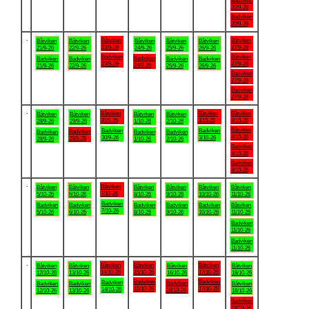
Badviken
20/9-26
Badviken
20/9-26
.
Båtviken
Båtviken
Båtviken
Båtviken
Båtviken
Båtviken
Båtviken
23/9-26
27/9-26
21/9-26
22/9-26
24/9-26
25/9-26
26/9-26
Badviken
Båtviken
Badviken
Badviken
Badviken
Badviken
Badviken
23/9-26
27/9-26
24/9-26
21/9-26
22/9-26
25/9-26
26/9-26
Badviken
27/9-26
Badviken
27/9-26
.
Båtviken
Båtviken
Båtviken
Båtviken
Båtviken
Båtviken
Båtviken
30/9-26
3/10-26
4/10-26
28/9-26
29/9-26
1/10-26
2/10-26
Båtviken
Badviken
Badviken
Badviken
Badviken
Badviken
Badviken
4/10-26
30/9-26
3/10-26
29/9-26
28/9-26
1/10-26
2/10-26
Badviken
4/10-26
Badviken
4/10-26
.
Båtviken
Båtviken
Båtviken
Båtviken
Båtviken
Båtviken
Båtviken
7/10-26
5/10-26
6/10-26
8/10-26
9/10-26
10/10-26
11/10-26
Badviken
Badviken
Badviken
Badviken
Badviken
Badviken
Båtviken
7/10-26
5/10-26
6/10-26
8/10-26
9/10-26
10/10-26
11/10-26
Badviken
11/10-26
Badviken
11/10-26
.
Båtviken
Båtviken
Båtviken
Båtviken
Båtviken
Båtviken
Båtviken
14/10-26
15/10-26
17/10-26
12/10-26
13/10-26
16/10-26
18/10-26
Badviken
Badviken
Badviken
Badviken
Badviken
Badviken
Båtviken
15/10-26
17/10-26
14/10-26
16/10-26
12/10-26
13/10-26
18/10-26
Badviken
18/10-26