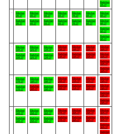
Badviken
2/5-27
.
Båtviken
Båtviken
Båtviken
Båtviken
Båtviken
Båtviken
Båtviken
3/5-27
4/5-27
5/5-27
6/5-27
7/5-27
8/5-27
9/5-27
Badviken
Badviken
Badviken
Badviken
Badviken
Badviken
Båtviken
3/5-27
4/5-27
5/5-27
6/5-27
7/5-27
8/5-27
9/5-27
Badviken
9/5-27
Badviken
9/5-27
.
Båtviken
Båtviken
Båtviken
Båtviken
Båtviken
Båtviken
Båtviken
13/5-27
14/5-27
15/5-27
16/5-27
10/5-27
11/5-27
12/5-27
Badviken
Badviken
Badviken
Båtviken
Badviken
Badviken
Badviken
13/5-27
14/5-27
15/5-27
16/5-27
10/5-27
11/5-27
12/5-27
Badviken
16/5-27
Badviken
16/5-27
.
Båtviken
Båtviken
Båtviken
Båtviken
Båtviken
Båtviken
Båtviken
20/5-27
21/5-27
22/5-27
23/5-27
17/5-27
18/5-27
19/5-27
Badviken
Badviken
Badviken
Båtviken
Badviken
Badviken
Badviken
20/5-27
21/5-27
22/5-27
23/5-27
18/5-27
17/5-27
19/5-27
Badviken
23/5-27
Badviken
23/5-27
.
Båtviken
Båtviken
Båtviken
Båtviken
Båtviken
Båtviken
Båtviken
27/5-27
28/5-27
29/5-27
30/5-27
24/5-27
25/5-27
26/5-27
Badviken
Badviken
Badviken
Båtviken
Badviken
Badviken
Badviken
27/5-27
28/5-27
29/5-27
30/5-27
24/5-27
25/5-27
26/5-27
Badviken
30/5-27
Badviken