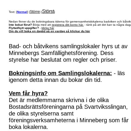
Störst
Större
Text: [
Normal
] [
] [
]
Nedan finner du de bokningsbara tiderna för gemensamhetslokalerna badviken och båtvik
Inte bokat förut?
Börja med att
registrera ditt konto här.
- tänk på att det kan ta några daga
Flyttat/bytt uppgifter?
-
klicka här
Om du vill boka en dagtid på en vardag så klickar du här
Bad- och båtvikens samlingslokaler hyrs ut av
Minnebergs Samfällighetsförening. Dess
styrelse har beslutat om regler och priser.
Bokningsinfo om Samlingslokalerna:
- läs
igenom detta innan du bokar din tid.
Vem får hyra?
Det är medlemmarna skrivna i de olika
Bostadsrättsföreningarna på Svartviksslingan,
de olika styrelserna samt
föreningsverksamheterna i Minneberg som får
boka lokalerna.