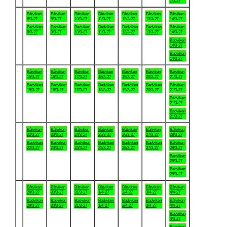
7/3-27
.
Båtviken
Båtviken
Båtviken
Båtviken
Båtviken
Båtviken
Båtviken
8/3-27
9/3-27
10/3-27
11/3-27
12/3-27
13/3-27
14/3-27
Badviken
Badviken
Badviken
Badviken
Badviken
Badviken
Båtviken
8/3-27
9/3-27
10/3-27
11/3-27
12/3-27
13/3-27
14/3-27
Badviken
14/3-27
Badviken
14/3-27
.
Båtviken
Båtviken
Båtviken
Båtviken
Båtviken
Båtviken
Båtviken
15/3-27
16/3-27
17/3-27
18/3-27
19/3-27
20/3-27
21/3-27
Badviken
Badviken
Badviken
Badviken
Badviken
Badviken
Båtviken
15/3-27
16/3-27
17/3-27
18/3-27
19/3-27
20/3-27
21/3-27
Badviken
21/3-27
Badviken
21/3-27
.
Båtviken
Båtviken
Båtviken
Båtviken
Båtviken
Båtviken
Båtviken
22/3-27
23/3-27
24/3-27
25/3-27
26/3-27
27/3-27
28/3-27
Badviken
Badviken
Badviken
Badviken
Badviken
Badviken
Båtviken
22/3-27
23/3-27
24/3-27
25/3-27
26/3-27
27/3-27
28/3-27
Badviken
28/3-27
Badviken
28/3-27
.
Båtviken
Båtviken
Båtviken
Båtviken
Båtviken
Båtviken
Båtviken
29/3-27
30/3-27
31/3-27
1/4-27
2/4-27
3/4-27
4/4-27
Badviken
Badviken
Badviken
Badviken
Badviken
Badviken
Båtviken
29/3-27
30/3-27
31/3-27
1/4-27
2/4-27
3/4-27
4/4-27
Badviken
4/4-27
Badviken