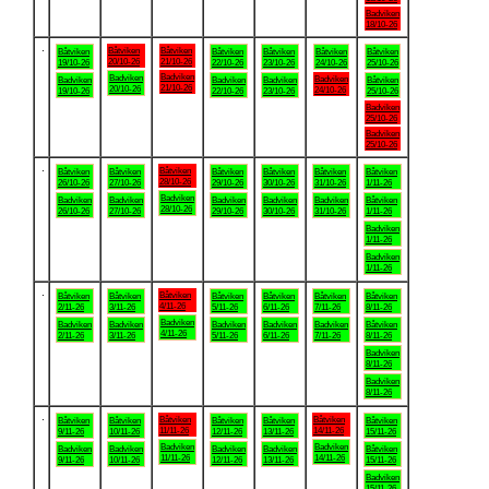
Badviken
18/10-26
.
Båtviken
Båtviken
Båtviken
Båtviken
Båtviken
Båtviken
Båtviken
20/10-26
21/10-26
19/10-26
22/10-26
23/10-26
24/10-26
25/10-26
Badviken
Badviken
Badviken
Badviken
Badviken
Badviken
Båtviken
21/10-26
20/10-26
24/10-26
19/10-26
22/10-26
23/10-26
25/10-26
Badviken
25/10-26
Badviken
25/10-26
.
Båtviken
Båtviken
Båtviken
Båtviken
Båtviken
Båtviken
Båtviken
28/10-26
26/10-26
27/10-26
29/10-26
30/10-26
31/10-26
1/11-26
Badviken
Badviken
Badviken
Badviken
Badviken
Badviken
Båtviken
28/10-26
26/10-26
27/10-26
29/10-26
30/10-26
31/10-26
1/11-26
Badviken
1/11-26
Badviken
1/11-26
.
Båtviken
Båtviken
Båtviken
Båtviken
Båtviken
Båtviken
Båtviken
4/11-26
2/11-26
3/11-26
5/11-26
6/11-26
7/11-26
8/11-26
Badviken
Badviken
Badviken
Badviken
Badviken
Badviken
Båtviken
4/11-26
2/11-26
3/11-26
5/11-26
6/11-26
7/11-26
8/11-26
Badviken
8/11-26
Badviken
8/11-26
.
Båtviken
Båtviken
Båtviken
Båtviken
Båtviken
Båtviken
Båtviken
11/11-26
14/11-26
9/11-26
10/11-26
12/11-26
13/11-26
15/11-26
Badviken
Badviken
Badviken
Badviken
Badviken
Badviken
Båtviken
11/11-26
14/11-26
9/11-26
10/11-26
12/11-26
13/11-26
15/11-26
Badviken
15/11-26