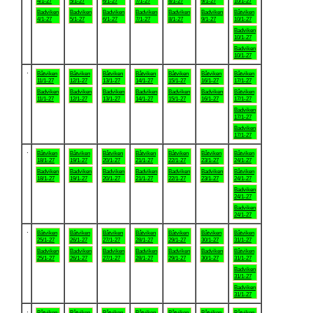
4/1-27
5/1-27
6/1-27
7/1-27
8/1-27
9/1-27
10/1-27
Badviken
Badviken
Badviken
Badviken
Badviken
Badviken
Båtviken
4/1-27
5/1-27
6/1-27
7/1-27
8/1-27
9/1-27
10/1-27
Badviken
10/1-27
Badviken
10/1-27
.
Båtviken
Båtviken
Båtviken
Båtviken
Båtviken
Båtviken
Båtviken
11/1-27
12/1-27
13/1-27
14/1-27
15/1-27
16/1-27
17/1-27
Badviken
Badviken
Badviken
Badviken
Badviken
Badviken
Båtviken
11/1-27
12/1-27
13/1-27
14/1-27
15/1-27
16/1-27
17/1-27
Badviken
17/1-27
Badviken
17/1-27
.
Båtviken
Båtviken
Båtviken
Båtviken
Båtviken
Båtviken
Båtviken
18/1-27
19/1-27
20/1-27
21/1-27
22/1-27
23/1-27
24/1-27
Badviken
Badviken
Badviken
Badviken
Badviken
Badviken
Båtviken
18/1-27
19/1-27
20/1-27
21/1-27
22/1-27
23/1-27
24/1-27
Badviken
24/1-27
Badviken
24/1-27
.
Båtviken
Båtviken
Båtviken
Båtviken
Båtviken
Båtviken
Båtviken
25/1-27
26/1-27
27/1-27
28/1-27
29/1-27
30/1-27
31/1-27
Badviken
Badviken
Badviken
Badviken
Badviken
Badviken
Båtviken
25/1-27
26/1-27
27/1-27
28/1-27
29/1-27
30/1-27
31/1-27
Badviken
31/1-27
Badviken
31/1-27
.
Båtviken
Båtviken
Båtviken
Båtviken
Båtviken
Båtviken
Båtviken