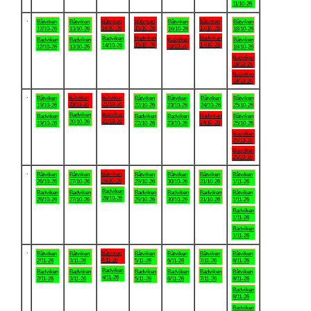
11/10-26
.
Båtviken
Båtviken
Båtviken
Båtviken
Båtviken
Båtviken
Båtviken
14/10-26
15/10-26
17/10-26
12/10-26
13/10-26
16/10-26
18/10-26
Badviken
Badviken
Badviken
Badviken
Badviken
Badviken
Båtviken
15/10-26
17/10-26
14/10-26
16/10-26
12/10-26
13/10-26
18/10-26
Badviken
18/10-26
Badviken
18/10-26
.
Båtviken
Båtviken
Båtviken
Båtviken
Båtviken
Båtviken
Båtviken
20/10-26
21/10-26
19/10-26
22/10-26
23/10-26
24/10-26
25/10-26
Badviken
Badviken
Badviken
Badviken
Badviken
Badviken
Båtviken
21/10-26
20/10-26
24/10-26
19/10-26
22/10-26
23/10-26
25/10-26
Badviken
25/10-26
Badviken
25/10-26
.
Båtviken
Båtviken
Båtviken
Båtviken
Båtviken
Båtviken
Båtviken
28/10-26
26/10-26
27/10-26
29/10-26
30/10-26
31/10-26
1/11-26
Badviken
Badviken
Badviken
Badviken
Badviken
Badviken
Båtviken
28/10-26
26/10-26
27/10-26
29/10-26
30/10-26
31/10-26
1/11-26
Badviken
1/11-26
Badviken
1/11-26
.
Båtviken
Båtviken
Båtviken
Båtviken
Båtviken
Båtviken
Båtviken
4/11-26
2/11-26
3/11-26
5/11-26
6/11-26
7/11-26
8/11-26
Badviken
Badviken
Badviken
Badviken
Badviken
Badviken
Båtviken
4/11-26
2/11-26
3/11-26
5/11-26
6/11-26
7/11-26
8/11-26
Badviken
8/11-26
Badviken