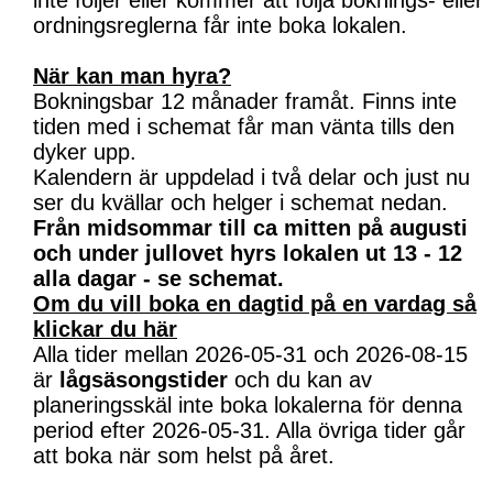
inte följer eller kommer att följa boknings- eller
ordningsreglerna får inte boka lokalen.
När kan man hyra?
Bokningsbar 12 månader framåt. Finns inte
tiden med i schemat får man vänta tills den
dyker upp.
Kalendern är uppdelad i två delar och just nu
ser du kvällar och helger i schemat nedan.
Från midsommar till ca mitten på augusti
och under jullovet hyrs lokalen ut 13 - 12
alla dagar - se schemat.
Om du vill boka en dagtid på en vardag så
klickar du här
Alla tider mellan 2026-05-31 och 2026-08-15
är
lågsäsongstider
och du kan av
planeringsskäl inte boka lokalerna för denna
period efter 2026-05-31. Alla övriga tider går
att boka när som helst på året.