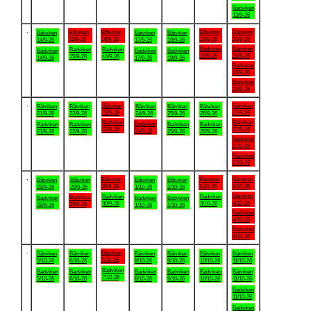
Badviken
13/9-26
.
Båtviken
Båtviken
Båtviken
Båtviken
Båtviken
Båtviken
Båtviken
15/9-26
16/9-26
19/9-26
20/9-26
14/9-26
17/9-26
18/9-26
Badviken
Båtviken
Badviken
Badviken
Badviken
Badviken
Badviken
19/9-26
20/9-26
15/9-26
16/9-26
14/9-26
17/9-26
18/9-26
Badviken
20/9-26
Badviken
20/9-26
.
Båtviken
Båtviken
Båtviken
Båtviken
Båtviken
Båtviken
Båtviken
23/9-26
27/9-26
21/9-26
22/9-26
24/9-26
25/9-26
26/9-26
Badviken
Båtviken
Badviken
Badviken
Badviken
Badviken
Badviken
23/9-26
27/9-26
24/9-26
21/9-26
22/9-26
25/9-26
26/9-26
Badviken
27/9-26
Badviken
27/9-26
.
Båtviken
Båtviken
Båtviken
Båtviken
Båtviken
Båtviken
Båtviken
30/9-26
3/10-26
4/10-26
28/9-26
29/9-26
1/10-26
2/10-26
Båtviken
Badviken
Badviken
Badviken
Badviken
Badviken
Badviken
4/10-26
30/9-26
3/10-26
29/9-26
28/9-26
1/10-26
2/10-26
Badviken
4/10-26
Badviken
4/10-26
.
Båtviken
Båtviken
Båtviken
Båtviken
Båtviken
Båtviken
Båtviken
7/10-26
5/10-26
6/10-26
8/10-26
9/10-26
10/10-26
11/10-26
Badviken
Badviken
Badviken
Badviken
Badviken
Badviken
Båtviken
7/10-26
5/10-26
6/10-26
8/10-26
9/10-26
10/10-26
11/10-26
Badviken
11/10-26
Badviken