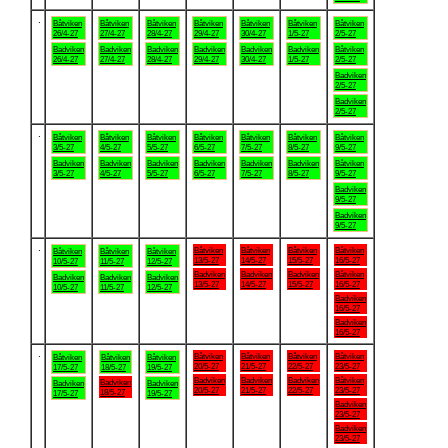
.
Båtviken
Båtviken
Båtviken
Båtviken
Båtviken
Båtviken
Båtviken
26/4-27
27/4-27
28/4-27
29/4-27
30/4-27
1/5-27
2/5-27
Badviken
Badviken
Badviken
Badviken
Badviken
Badviken
Båtviken
26/4-27
27/4-27
28/4-27
29/4-27
30/4-27
1/5-27
2/5-27
Badviken
2/5-27
Badviken
2/5-27
.
Båtviken
Båtviken
Båtviken
Båtviken
Båtviken
Båtviken
Båtviken
3/5-27
4/5-27
5/5-27
6/5-27
7/5-27
8/5-27
9/5-27
Badviken
Badviken
Badviken
Badviken
Badviken
Badviken
Båtviken
3/5-27
4/5-27
5/5-27
6/5-27
7/5-27
8/5-27
9/5-27
Badviken
9/5-27
Badviken
9/5-27
.
Båtviken
Båtviken
Båtviken
Båtviken
Båtviken
Båtviken
Båtviken
13/5-27
14/5-27
15/5-27
16/5-27
10/5-27
11/5-27
12/5-27
Badviken
Badviken
Badviken
Båtviken
Badviken
Badviken
Badviken
13/5-27
14/5-27
15/5-27
16/5-27
10/5-27
11/5-27
12/5-27
Badviken
16/5-27
Badviken
16/5-27
.
Båtviken
Båtviken
Båtviken
Båtviken
Båtviken
Båtviken
Båtviken
20/5-27
21/5-27
22/5-27
23/5-27
17/5-27
18/5-27
19/5-27
Badviken
Badviken
Badviken
Båtviken
Badviken
Badviken
Badviken
20/5-27
21/5-27
22/5-27
23/5-27
18/5-27
17/5-27
19/5-27
Badviken
23/5-27
Badviken
23/5-27