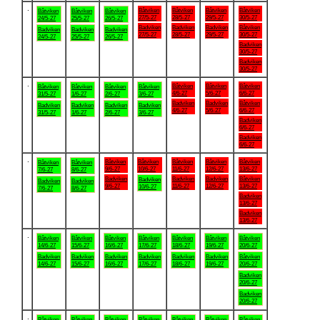
.
Båtviken
Båtviken
Båtviken
Båtviken
Båtviken
Båtviken
Båtviken
27/5-27
28/5-27
29/5-27
30/5-27
24/5-27
25/5-27
26/5-27
Badviken
Badviken
Badviken
Båtviken
Badviken
Badviken
Badviken
27/5-27
28/5-27
29/5-27
30/5-27
24/5-27
25/5-27
26/5-27
Badviken
30/5-27
Badviken
30/5-27
.
Båtviken
Båtviken
Båtviken
Båtviken
Båtviken
Båtviken
Båtviken
4/6-27
5/6-27
6/6-27
31/5-27
1/6-27
2/6-27
3/6-27
Badviken
Badviken
Båtviken
Badviken
Badviken
Badviken
Badviken
4/6-27
5/6-27
6/6-27
31/5-27
1/6-27
2/6-27
3/6-27
Badviken
6/6-27
Badviken
6/6-27
.
Båtviken
Båtviken
Båtviken
Båtviken
Båtviken
Båtviken
Båtviken
9/6-27
10/6-27
11/6-27
12/6-27
13/6-27
7/6-27
8/6-27
Badviken
Badviken
Badviken
Båtviken
Badviken
Badviken
Badviken
9/6-27
11/6-27
12/6-27
13/6-27
10/6-27
7/6-27
8/6-27
Badviken
13/6-27
Badviken
13/6-27
.
Båtviken
Båtviken
Båtviken
Båtviken
Båtviken
Båtviken
Båtviken
14/6-27
15/6-27
16/6-27
17/6-27
18/6-27
19/6-27
20/6-27
Badviken
Badviken
Badviken
Badviken
Badviken
Badviken
Båtviken
14/6-27
15/6-27
16/6-27
17/6-27
18/6-27
19/6-27
20/6-27
Badviken
20/6-27
Badviken
20/6-27
.
Båtviken
Båtviken
Båtviken
Båtviken
Båtviken
Båtviken
Båtviken