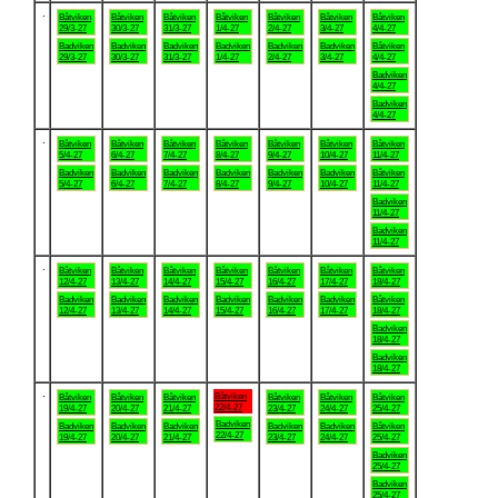
.
Båtviken
Båtviken
Båtviken
Båtviken
Båtviken
Båtviken
Båtviken
29/3-27
30/3-27
31/3-27
1/4-27
2/4-27
3/4-27
4/4-27
Badviken
Badviken
Badviken
Badviken
Badviken
Badviken
Båtviken
29/3-27
30/3-27
31/3-27
1/4-27
2/4-27
3/4-27
4/4-27
Badviken
4/4-27
Badviken
4/4-27
.
Båtviken
Båtviken
Båtviken
Båtviken
Båtviken
Båtviken
Båtviken
5/4-27
6/4-27
7/4-27
8/4-27
9/4-27
10/4-27
11/4-27
Badviken
Badviken
Badviken
Badviken
Badviken
Badviken
Båtviken
5/4-27
6/4-27
7/4-27
8/4-27
9/4-27
10/4-27
11/4-27
Badviken
11/4-27
Badviken
11/4-27
.
Båtviken
Båtviken
Båtviken
Båtviken
Båtviken
Båtviken
Båtviken
12/4-27
13/4-27
14/4-27
15/4-27
16/4-27
17/4-27
18/4-27
Badviken
Badviken
Badviken
Badviken
Badviken
Badviken
Båtviken
12/4-27
13/4-27
14/4-27
15/4-27
16/4-27
17/4-27
18/4-27
Badviken
18/4-27
Badviken
18/4-27
.
Båtviken
Båtviken
Båtviken
Båtviken
Båtviken
Båtviken
Båtviken
22/4-27
19/4-27
20/4-27
21/4-27
23/4-27
24/4-27
25/4-27
Badviken
Badviken
Badviken
Badviken
Badviken
Badviken
Båtviken
22/4-27
19/4-27
20/4-27
21/4-27
23/4-27
24/4-27
25/4-27
Badviken
25/4-27
Badviken
25/4-27