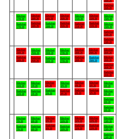
16/8-26
Badviken
16/8-26
.
Båtviken
Båtviken
Båtviken
Båtviken
Båtviken
Båtviken
Båtviken
18/8-26
19/8-26
20/8-26
22/8-26
17/8-26
21/8-26
23/8-26
Badviken
Badviken
Badviken
Badviken
Badviken
Badviken
Båtviken
18/8-26
20/8-26
22/8-26
19/8-26
21/8-26
17/8-26
23/8-26
Badviken
23/8-26
Badviken
23/8-26
.
Båtviken
Båtviken
Båtviken
Båtviken
Båtviken
Båtviken
Båtviken
24/8-26
28/8-26
29/8-26
30/8-26
25/8-26
26/8-26
27/8-26
Badviken
Badviken
Båtviken
Badviken
Badviken
Badviken
Badviken
24/8-26
28/8-26
30/8-26
29/8-26
25/8-26
26/8-26
27/8-26
Badviken
30/8-26
Badviken
30/8-26
.
Båtviken
Båtviken
Båtviken
Båtviken
Båtviken
Båtviken
Båtviken
2/9-26
4/9-26
5/9-26
31/8-26
1/9-26
3/9-26
6/9-26
Badviken
Badviken
Badviken
Badviken
Badviken
Badviken
Båtviken
4/9-26
5/9-26
2/9-26
3/9-26
31/8-26
1/9-26
6/9-26
Badviken
6/9-26
Badviken
6/9-26
.
Båtviken
Båtviken
Båtviken
Båtviken
Båtviken
Båtviken
Båtviken
9/9-26
11/9-26
12/9-26
7/9-26
8/9-26
10/9-26
13/9-26
Badviken
Badviken
Badviken
Badviken
Badviken
Badviken
Båtviken
9/9-26
11/9-26
12/9-26
7/9-26
8/9-26
10/9-26
13/9-26
Badviken
13/9-26