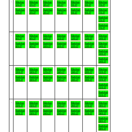
.
Båtviken
Båtviken
Båtviken
Båtviken
Båtviken
Båtviken
Båtviken
1/3-27
2/3-27
3/3-27
4/3-27
5/3-27
6/3-27
7/3-27
Badviken
Badviken
Badviken
Badviken
Badviken
Badviken
Båtviken
1/3-27
2/3-27
3/3-27
4/3-27
5/3-27
6/3-27
7/3-27
Badviken
7/3-27
Badviken
7/3-27
.
Båtviken
Båtviken
Båtviken
Båtviken
Båtviken
Båtviken
Båtviken
8/3-27
9/3-27
10/3-27
11/3-27
12/3-27
13/3-27
14/3-27
Badviken
Badviken
Badviken
Badviken
Badviken
Badviken
Båtviken
8/3-27
9/3-27
10/3-27
11/3-27
12/3-27
13/3-27
14/3-27
Badviken
14/3-27
Badviken
14/3-27
.
Båtviken
Båtviken
Båtviken
Båtviken
Båtviken
Båtviken
Båtviken
15/3-27
16/3-27
17/3-27
18/3-27
19/3-27
20/3-27
21/3-27
Badviken
Badviken
Badviken
Badviken
Badviken
Badviken
Båtviken
15/3-27
16/3-27
17/3-27
18/3-27
19/3-27
20/3-27
21/3-27
Badviken
21/3-27
Badviken
21/3-27
.
Båtviken
Båtviken
Båtviken
Båtviken
Båtviken
Båtviken
Båtviken
22/3-27
23/3-27
24/3-27
25/3-27
26/3-27
27/3-27
28/3-27
Badviken
Badviken
Badviken
Badviken
Badviken
Badviken
Båtviken
22/3-27
23/3-27
24/3-27
25/3-27
26/3-27
27/3-27
28/3-27
Badviken
28/3-27
Badviken
28/3-27