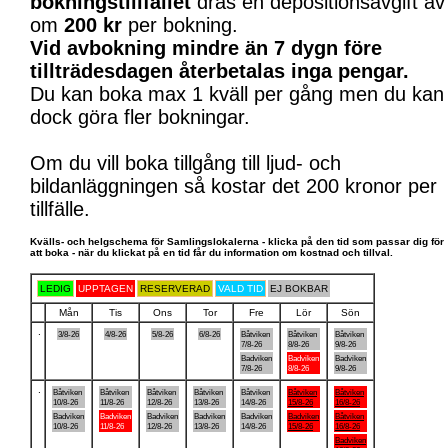
bokningstillfället
dras en depositionsavgift av
om
200 kr
per bokning.
Vid avbokning mindre än 7 dygn före
tillträdesdagen återbetalas inga pengar.
Du kan boka max 1 kväll per gång men du kan
dock göra fler bokningar.
Om du vill boka tillgång till ljud- och
bildanläggningen så kostar det 200 kronor per
tillfälle.
Kvälls- och helgschema för Samlingslokalerna - klicka på den tid som passar dig för
att boka - när du klickat på en tid får du information om kostnad och tillval.
LEDIG
UPPTAGEN
RESERVERAD
VALD TID
EJ BOKBAR
Mån
Tis
Ons
Tor
Fre
Lör
Sön
.
3/8-26
4/8-26
5/8-26
6/8-26
Båtviken
Båtviken
Båtviken
7/8-26
8/8-26
9/8-26
Badviken
Badviken
Badviken
7/8-26
8/8-26
9/8-26
.
Båtviken
Båtviken
Båtviken
Båtviken
Båtviken
Båtviken
Båtviken
10/8-26
11/8-26
12/8-26
13/8-26
14/8-26
15/8-26
16/8-26
Badviken
Badviken
Badviken
Badviken
Badviken
Badviken
Båtviken
10/8-26
11/8-26
12/8-26
13/8-26
14/8-26
15/8-26
16/8-26
Badviken