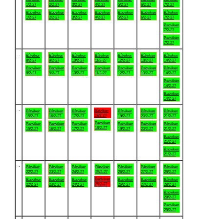
1/2-27
2/2-27
3/2-27
4/2-27
5/2-27
6/2-27
7/2-27
Badviken
Badviken
Badviken
Badviken
Badviken
Badviken
Båtviken
1/2-27
2/2-27
3/2-27
4/2-27
5/2-27
6/2-27
7/2-27
Badviken
7/2-27
Badviken
7/2-27
.
Båtviken
Båtviken
Båtviken
Båtviken
Båtviken
Båtviken
Båtviken
8/2-27
9/2-27
10/2-27
11/2-27
12/2-27
13/2-27
14/2-27
Badviken
Badviken
Badviken
Badviken
Badviken
Badviken
Båtviken
8/2-27
9/2-27
10/2-27
11/2-27
12/2-27
13/2-27
14/2-27
Badviken
14/2-27
Badviken
14/2-27
.
Båtviken
Båtviken
Båtviken
Båtviken
Båtviken
Båtviken
Båtviken
18/2-27
15/2-27
16/2-27
17/2-27
19/2-27
20/2-27
21/2-27
Badviken
Badviken
Badviken
Badviken
Badviken
Badviken
Båtviken
18/2-27
15/2-27
16/2-27
17/2-27
19/2-27
20/2-27
21/2-27
Badviken
21/2-27
Badviken
21/2-27
.
Båtviken
Båtviken
Båtviken
Båtviken
Båtviken
Båtviken
Båtviken
22/2-27
23/2-27
24/2-27
25/2-27
26/2-27
27/2-27
28/2-27
Badviken
Badviken
Badviken
Badviken
Badviken
Badviken
Båtviken
25/2-27
22/2-27
23/2-27
24/2-27
26/2-27
27/2-27
28/2-27
Badviken
28/2-27
Badviken
28/2-27