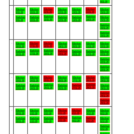
8/11-26
.
Båtviken
Båtviken
Båtviken
Båtviken
Båtviken
Båtviken
Båtviken
11/11-26
14/11-26
9/11-26
10/11-26
12/11-26
13/11-26
15/11-26
Badviken
Badviken
Badviken
Badviken
Badviken
Badviken
Båtviken
11/11-26
14/11-26
9/11-26
10/11-26
12/11-26
13/11-26
15/11-26
Badviken
15/11-26
Badviken
15/11-26
.
Båtviken
Båtviken
Båtviken
Båtviken
Båtviken
Båtviken
Båtviken
17/11-26
18/11-26
16/11-26
19/11-26
20/11-26
21/11-26
22/11-26
Badviken
Badviken
Badviken
Badviken
Badviken
Badviken
Båtviken
17/11-26
18/11-26
19/11-26
16/11-26
20/11-26
21/11-26
22/11-26
Badviken
22/11-26
Badviken
22/11-26
.
Båtviken
Båtviken
Båtviken
Båtviken
Båtviken
Båtviken
Båtviken
25/11-26
28/11-26
23/11-26
24/11-26
26/11-26
27/11-26
29/11-26
Badviken
Badviken
Badviken
Badviken
Badviken
Badviken
Båtviken
28/11-26
25/11-26
27/11-26
23/11-26
24/11-26
26/11-26
29/11-26
Badviken
29/11-26
Badviken
29/11-26
.
Båtviken
Båtviken
Båtviken
Båtviken
Båtviken
Båtviken
Båtviken
3/12-26
4/12-26
30/11-26
1/12-26
2/12-26
5/12-26
6/12-26
Badviken
Badviken
Badviken
Badviken
Badviken
Badviken
Båtviken
3/12-26
4/12-26
5/12-26
30/11-26
1/12-26
2/12-26
6/12-26
Badviken
6/12-26
Badviken