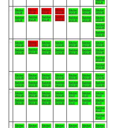
6/12-26
.
Båtviken
Båtviken
Båtviken
Båtviken
Båtviken
Båtviken
Båtviken
8/12-26
9/12-26
10/12-26
7/12-26
11/12-26
12/12-26
13/12-26
Badviken
Badviken
Badviken
Badviken
Badviken
Badviken
Båtviken
10/12-26
8/12-26
9/12-26
7/12-26
11/12-26
12/12-26
13/12-26
Badviken
13/12-26
Badviken
13/12-26
.
Båtviken
Båtviken
Båtviken
Båtviken
Båtviken
Båtviken
Båtviken
15/12-26
14/12-26
16/12-26
17/12-26
18/12-26
19/12-26
20/12-26
Badviken
Badviken
Badviken
Badviken
Badviken
Badviken
Båtviken
15/12-26
14/12-26
16/12-26
17/12-26
18/12-26
19/12-26
20/12-26
Badviken
20/12-26
Badviken
20/12-26
.
Båtviken
Båtviken
Båtviken
Båtviken
Båtviken
Båtviken
Båtviken
21/12-26
22/12-26
23/12-26
24/12-26
25/12-26
26/12-26
27/12-26
Badviken
Badviken
Badviken
Badviken
Badviken
Badviken
Badviken
21/12-26
22/12-26
23/12-26
24/12-26
25/12-26
26/12-26
27/12-26
.
Båtviken
Båtviken
Båtviken
Båtviken
Båtviken
Båtviken
Båtviken
28/12-26
29/12-26
30/12-26
31/12-26
1/1-27
2/1-27
3/1-27
Badviken
Badviken
Badviken
Badviken
Badviken
Badviken
Båtviken
28/12-26
29/12-26
30/12-26
31/12-26
1/1-27
2/1-27
3/1-27
Badviken
3/1-27
Badviken
3/1-27
.
Båtviken
Båtviken
Båtviken
Båtviken
Båtviken
Båtviken
Båtviken