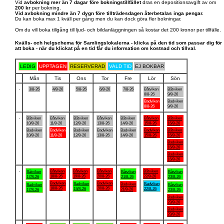
Vid
avbokning mer än 7 dagar före bokningstillfället
dras en depositionsavgift av om
200 kr
per bokning.
Vid avbokning mindre än 7 dygn före tillträdesdagen återbetalas inga pengar.
Du kan boka max 1 kväll per gång men du kan dock göra fler bokningar.
Om du vill boka tillgång till ljud- och bildanläggningen så kostar det 200 kronor per tillfälle.
Kvälls- och helgschema för Samlingslokalerna - klicka på den tid som passar dig för
att boka - när du klickat på en tid får du information om kostnad och tillval.
LEDIG
UPPTAGEN
RESERVERAD
VALD TID
EJ BOKBAR
Mån
Tis
Ons
Tor
Fre
Lör
Sön
.
3/8-26
4/8-26
5/8-26
6/8-26
7/8-26
Båtviken
Båtviken
8/8-26
9/8-26
Badviken
Badviken
8/8-26
9/8-26
.
Båtviken
Båtviken
Båtviken
Båtviken
Båtviken
Båtviken
Båtviken
10/8-26
11/8-26
12/8-26
13/8-26
14/8-26
15/8-26
16/8-26
Badviken
Badviken
Badviken
Badviken
Badviken
Badviken
Båtviken
10/8-26
11/8-26
12/8-26
13/8-26
14/8-26
15/8-26
16/8-26
Badviken
16/8-26
Badviken
16/8-26
.
Båtviken
Båtviken
Båtviken
Båtviken
Båtviken
Båtviken
Båtviken
18/8-26
19/8-26
20/8-26
22/8-26
17/8-26
21/8-26
23/8-26
Badviken
Badviken
Badviken
Badviken
Badviken
Badviken
Båtviken
18/8-26
20/8-26
19/8-26
22/8-26
21/8-26
17/8-26
23/8-26
Badviken
23/8-26
Badviken
23/8-26