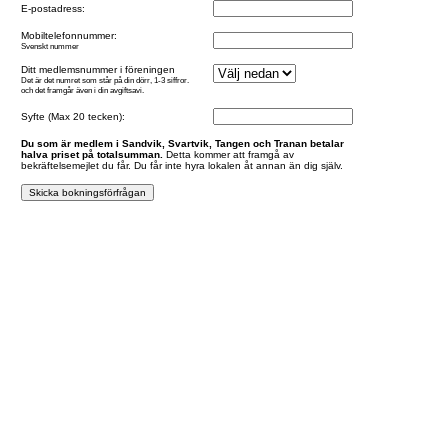
E-postadress:
Mobiltelefonnummer:
Svenskt nummer
Ditt medlemsnummer i föreningen
Det är det numret som står på din dörr, 1-3 siffror.
och det framgår även i din avgiftsavi.
Syfte (Max 20 tecken):
Du som är medlem i Sandvik, Svartvik, Tangen och Tranan betalar
halva priset på totalsumman.
Detta kommer att framgå av
bekräftelsemejlet du får. Du får inte hyra lokalen åt annan än dig själv.