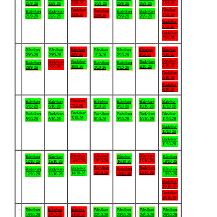
23/9-26
27/9-26
21/9-26
22/9-26
24/9-26
25/9-26
26/9-26
Badviken
Båtviken
Badviken
Badviken
Badviken
Badviken
Badviken
23/9-26
27/9-26
24/9-26
21/9-26
22/9-26
25/9-26
26/9-26
Badviken
27/9-26
Badviken
27/9-26
.
Båtviken
Båtviken
Båtviken
Båtviken
Båtviken
Båtviken
Båtviken
30/9-26
3/10-26
4/10-26
28/9-26
29/9-26
1/10-26
2/10-26
Båtviken
Badviken
Badviken
Badviken
Badviken
Badviken
Badviken
4/10-26
30/9-26
3/10-26
29/9-26
28/9-26
1/10-26
2/10-26
Badviken
4/10-26
Badviken
4/10-26
.
Båtviken
Båtviken
Båtviken
Båtviken
Båtviken
Båtviken
Båtviken
7/10-26
5/10-26
6/10-26
8/10-26
9/10-26
10/10-26
11/10-26
Badviken
Badviken
Badviken
Badviken
Badviken
Badviken
Båtviken
7/10-26
5/10-26
6/10-26
8/10-26
9/10-26
10/10-26
11/10-26
Badviken
11/10-26
Badviken
11/10-26
.
Båtviken
Båtviken
Båtviken
Båtviken
Båtviken
Båtviken
Båtviken
14/10-26
15/10-26
17/10-26
12/10-26
13/10-26
16/10-26
18/10-26
Badviken
Badviken
Badviken
Badviken
Badviken
Badviken
Båtviken
15/10-26
17/10-26
14/10-26
16/10-26
12/10-26
13/10-26
18/10-26
Badviken
18/10-26
Badviken
18/10-26
.
Båtviken
Båtviken
Båtviken
Båtviken
Båtviken
Båtviken
Båtviken
20/10-26
21/10-26
19/10-26
22/10-26
23/10-26
24/10-26
25/10-26