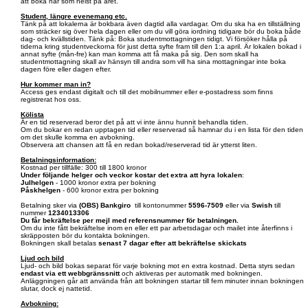
att boka när som helst på året.
Student, längre evenemang etc.
Tänk på att lokalerna är bokbara även dagtid alla vardagar. Om du ska ha en tillställning
som sträcker sig över hela dagen eller om du vill göra iordning tidigare bör du boka både
dag- och kvällstiden. Tänk på: Boka studentmottagningen tidigt. Vi försöker hålla på
tiderna kring studentveckorna för just detta syfte fram till den 1:a april. Är lokalen bokad i
annat syfte (mån-fre) kan man komma att få maka på sig. Den som skall ha
studentmottagning skall av hänsyn till andra som vill ha sina mottagningar inte boka
dagen före eller dagen efter.
Hur kommer man in?
Access ges endast digitalt och till det mobilnummer eller e-postadress som finns
registrerat hos oss.
Kölista
Är en tid reserverad beror det på att vi inte ännu hunnit behandla tiden.
Om du bokar en redan upptagen tid eller reserverad så hamnar du i en lista för den tiden
om det skulle komma en avbokning.
Observera att chansen att få en redan bokad/reserverad tid är ytterst liten.
Betalningsinformation:
Kostnad per tillfälle: 300 till 1800 kronor
Under följande helger och veckor kostar det extra att hyra lokalen
:
Julhelgen
- 1000 kronor extra per bokning
Påskhelgen
- 600 kronor extra per bokning
Betalning sker via
(OBS)
Bankgiro
till kontonummer
5596-7509
eller via
Swish
till
nummer
1234013306
Du får bekräftelse per mejl med referensnummer för betalningen.
Om du inte fått bekräftelse inom en eller ett par arbetsdagar och mailet inte återfinns i
skräpposten bör du kontakta bokningen.
Bokningen skall betalas
senast 7 dagar efter att bekräftelse skickats
Ljud och bild
Ljud- och bild bokas separat för varje bokning mot en extra kostnad. Detta styrs sedan
endast via ett webbgränssnitt
och aktiveras per automatik med bokningen.
Anläggningen går att använda från att bokningen startar till fem minuter innan bokningen
slutar, dock ej nattetid.
Avbokning: