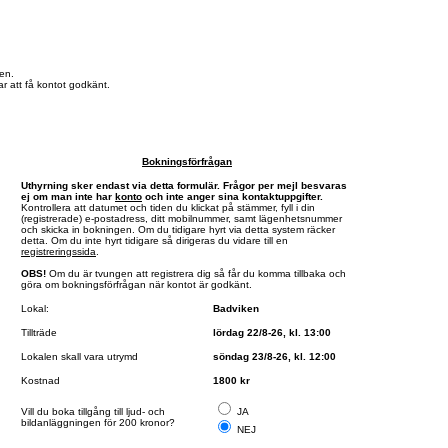
en.
r att få kontot godkänt.
Bokningsförfrågan
Uthyrning sker endast via detta formulär. Frågor per mejl besvaras
ej om man inte har
konto
och inte anger sina kontaktuppgifter.
Kontrollera att datumet och tiden du klickat på stämmer, fyll i din
(registrerade) e-postadress, ditt mobilnummer, samt lägenhetsnummer
och skicka in bokningen. Om du tidigare hyrt via detta system räcker
detta. Om du inte hyrt tidigare så dirigeras du vidare till en
registreringssida
.
OBS!
Om du är tvungen att registrera dig så får du komma tillbaka och
göra om bokningsförfrågan när kontot är godkänt.
Lokal:
Badviken
Tillträde
lördag 22/8-26, kl. 13:00
Lokalen skall vara utrymd
söndag 23/8-26, kl. 12:00
Kostnad
1800 kr
Vill du boka tillgång till ljud- och
JA
bildanläggningen för 200 kronor?
NEJ