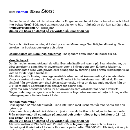
Störst
Större
Text: [
Normal
] [
] [
]
Nedan finner du de bokningsbara tiderna för gemensamhetslokalerna badviken och båtvik
Inte bokat förut?
Börja med att
registrera ditt konto här.
- tänk på att det kan ta några daga
Flyttat/bytt uppgifter?
-
klicka här
Om du vill boka en dagtid på en vardag så klickar du här
Bad- och båtvikens samlingslokaler hyrs ut av Minnebergs Samfällighetsförening. Dess
styrelse har beslutat om regler och priser.
Bokningsinfo om Samlingslokalerna:
- läs igenom detta innan du bokar din tid.
Vem får hyra?
Det är medlemmarna skrivna i de olika Bostadsrättsföreningarna på Svartviksslingan, de
olika styrelserna samt föreningsverksamheterna i Minneberg som får boka lokalerna.
Tillställningarna skall vara privata eller arrangeras av förening och privata tillstälningar skall
vara till för det egna hushållet.
Tillställningar för företag, företags anställda eller i annat kommersiellt syfte är inte tillåten.
Vissa av verksamheterna i närområdet får också boka lokalerna, men då skall, förutom
tillstånd från styrelsen som skall sökas säsongsvis, minst en deltagande medlem från en
BRF som ingår i Samfälligheten ansvara för bokningen.
Lokalerna kan dessutom bokas för att användas som vallokaler för denna valkrets.
Några undantag medges inte och den som inte följer eller kommer att följa boknings- eller
ordningsreglerna får inte boka lokalen.
När kan man hyra?
Bokningsbar 12 månader framåt. Finns inte tiden med i schemat får man vänta tills den
dyker upp.
Kalendern är uppdelad i två delar och just nu ser du kvällar och helger i schemat nedan.
Från midsommar till ca mitten på augusti och under jullovet hyrs lokalen ut 13 - 12
alla dagar - se schemat.
Om du vill boka en dagtid på en vardag så klickar du här
Alla tider mellan 2026-05-31 och 2026-08-15 är
lågsäsongstider
och du kan av
planeringsskäl inte boka lokalerna för denna period efter 2026-05-31. Alla övriga tider går