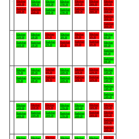
.
Båtviken
Båtviken
Båtviken
Båtviken
Båtviken
Båtviken
Båtviken
24/8-26
28/8-26
29/8-26
30/8-26
25/8-26
26/8-26
27/8-26
Badviken
Badviken
Badviken
Båtviken
Badviken
Badviken
Badviken
24/8-26
28/8-26
29/8-26
30/8-26
25/8-26
26/8-26
27/8-26
Badviken
30/8-26
Badviken
30/8-26
.
Båtviken
Båtviken
Båtviken
Båtviken
Båtviken
Båtviken
Båtviken
2/9-26
4/9-26
5/9-26
31/8-26
1/9-26
3/9-26
6/9-26
Badviken
Badviken
Badviken
Badviken
Badviken
Badviken
Båtviken
4/9-26
5/9-26
2/9-26
3/9-26
31/8-26
1/9-26
6/9-26
Badviken
6/9-26
Badviken
6/9-26
.
Båtviken
Båtviken
Båtviken
Båtviken
Båtviken
Båtviken
Båtviken
9/9-26
11/9-26
12/9-26
7/9-26
8/9-26
10/9-26
13/9-26
Badviken
Badviken
Badviken
Badviken
Badviken
Badviken
Båtviken
9/9-26
11/9-26
12/9-26
7/9-26
8/9-26
10/9-26
13/9-26
Badviken
13/9-26
Badviken
13/9-26
.
Båtviken
Båtviken
Båtviken
Båtviken
Båtviken
Båtviken
Båtviken
15/9-26
16/9-26
19/9-26
20/9-26
14/9-26
17/9-26
18/9-26
Badviken
Båtviken
Badviken
Badviken
Badviken
Badviken
Badviken
19/9-26
20/9-26
15/9-26
16/9-26
14/9-26
17/9-26
18/9-26
Badviken
20/9-26
Badviken
20/9-26
.
Båtviken
Båtviken
Båtviken
Båtviken
Båtviken
Båtviken
Båtviken