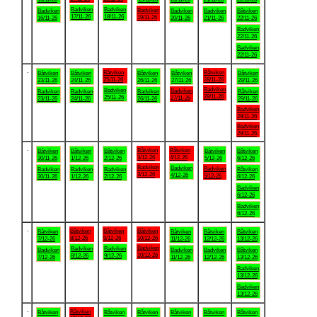
Badviken
Badviken
Badviken
Badviken
Badviken
Badviken
Båtviken
17/11-26
18/11-26
19/11-26
16/11-26
20/11-26
21/11-26
22/11-26
Badviken
22/11-26
Badviken
22/11-26
.
Båtviken
Båtviken
Båtviken
Båtviken
Båtviken
Båtviken
Båtviken
25/11-26
28/11-26
23/11-26
24/11-26
26/11-26
27/11-26
29/11-26
Badviken
Badviken
Badviken
Badviken
Badviken
Badviken
Båtviken
28/11-26
25/11-26
27/11-26
23/11-26
24/11-26
26/11-26
29/11-26
Badviken
29/11-26
Badviken
29/11-26
.
Båtviken
Båtviken
Båtviken
Båtviken
Båtviken
Båtviken
Båtviken
3/12-26
4/12-26
30/11-26
1/12-26
2/12-26
5/12-26
6/12-26
Badviken
Badviken
Badviken
Badviken
Badviken
Badviken
Båtviken
3/12-26
4/12-26
5/12-26
30/11-26
1/12-26
2/12-26
6/12-26
Badviken
6/12-26
Badviken
6/12-26
.
Båtviken
Båtviken
Båtviken
Båtviken
Båtviken
Båtviken
Båtviken
8/12-26
9/12-26
10/12-26
7/12-26
11/12-26
12/12-26
13/12-26
Badviken
Badviken
Badviken
Badviken
Badviken
Badviken
Båtviken
10/12-26
8/12-26
9/12-26
7/12-26
11/12-26
12/12-26
13/12-26
Badviken
13/12-26
Badviken
13/12-26
.
Båtviken
Båtviken
Båtviken
Båtviken
Båtviken
Båtviken
Båtviken