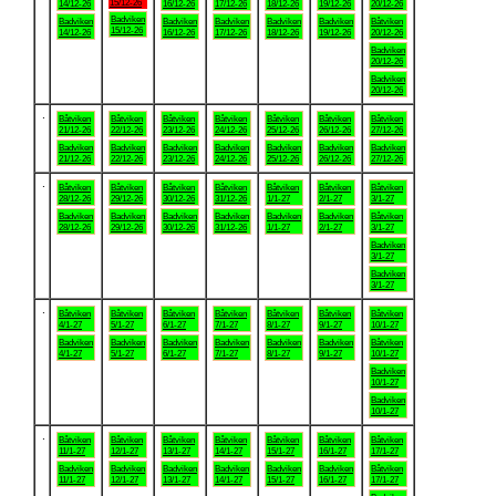
15/12-26
14/12-26
16/12-26
17/12-26
18/12-26
19/12-26
20/12-26
Badviken
Badviken
Badviken
Badviken
Badviken
Badviken
Båtviken
15/12-26
14/12-26
16/12-26
17/12-26
18/12-26
19/12-26
20/12-26
Badviken
20/12-26
Badviken
20/12-26
.
Båtviken
Båtviken
Båtviken
Båtviken
Båtviken
Båtviken
Båtviken
21/12-26
22/12-26
23/12-26
24/12-26
25/12-26
26/12-26
27/12-26
Badviken
Badviken
Badviken
Badviken
Badviken
Badviken
Badviken
21/12-26
22/12-26
23/12-26
24/12-26
25/12-26
26/12-26
27/12-26
.
Båtviken
Båtviken
Båtviken
Båtviken
Båtviken
Båtviken
Båtviken
28/12-26
29/12-26
30/12-26
31/12-26
1/1-27
2/1-27
3/1-27
Badviken
Badviken
Badviken
Badviken
Badviken
Badviken
Båtviken
28/12-26
29/12-26
30/12-26
31/12-26
1/1-27
2/1-27
3/1-27
Badviken
3/1-27
Badviken
3/1-27
.
Båtviken
Båtviken
Båtviken
Båtviken
Båtviken
Båtviken
Båtviken
4/1-27
5/1-27
6/1-27
7/1-27
8/1-27
9/1-27
10/1-27
Badviken
Badviken
Badviken
Badviken
Badviken
Badviken
Båtviken
4/1-27
5/1-27
6/1-27
7/1-27
8/1-27
9/1-27
10/1-27
Badviken
10/1-27
Badviken
10/1-27
.
Båtviken
Båtviken
Båtviken
Båtviken
Båtviken
Båtviken
Båtviken
11/1-27
12/1-27
13/1-27
14/1-27
15/1-27
16/1-27
17/1-27
Badviken
Badviken
Badviken
Badviken
Badviken
Badviken
Båtviken
11/1-27
12/1-27
13/1-27
14/1-27
15/1-27
16/1-27
17/1-27