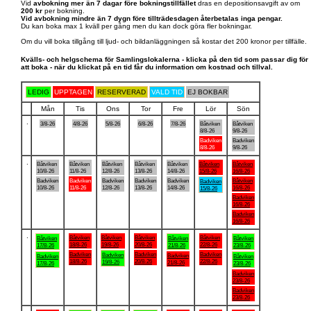
Vid
avbokning mer än 7 dagar före bokningstillfället
dras en depositionsavgift av om
200 kr
per bokning.
Vid avbokning mindre än 7 dygn före tillträdesdagen återbetalas inga pengar.
Du kan boka max 1 kväll per gång men du kan dock göra fler bokningar.
Om du vill boka tillgång till ljud- och bildanläggningen så kostar det 200 kronor per tillfälle.
Kvälls- och helgschema för Samlingslokalerna - klicka på den tid som passar dig för
att boka - när du klickat på en tid får du information om kostnad och tillval.
LEDIG
UPPTAGEN
RESERVERAD
VALD TID
EJ BOKBAR
Mån
Tis
Ons
Tor
Fre
Lör
Sön
.
3/8-26
4/8-26
5/8-26
6/8-26
7/8-26
Båtviken
Båtviken
8/8-26
9/8-26
Badviken
Badviken
8/8-26
9/8-26
.
Båtviken
Båtviken
Båtviken
Båtviken
Båtviken
Båtviken
Båtviken
10/8-26
11/8-26
12/8-26
13/8-26
14/8-26
15/8-26
16/8-26
Badviken
Badviken
Badviken
Badviken
Badviken
Båtviken
Badviken
10/8-26
11/8-26
12/8-26
13/8-26
14/8-26
16/8-26
15/8-26
Badviken
16/8-26
Badviken
16/8-26
.
Båtviken
Båtviken
Båtviken
Båtviken
Båtviken
Båtviken
Båtviken
18/8-26
19/8-26
20/8-26
22/8-26
17/8-26
21/8-26
23/8-26
Badviken
Badviken
Badviken
Badviken
Badviken
Badviken
Båtviken
18/8-26
20/8-26
22/8-26
19/8-26
21/8-26
17/8-26
23/8-26
Badviken
23/8-26
Badviken
23/8-26