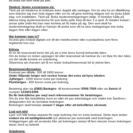
att boka när som helst på året.
Student, längre evenemang etc.
Tänk på att lokalerna är bokbara även dagtid alla vardagar. Om du ska ha en tillställning
som sträcker sig över hela dagen eller om du vill göra iordning tidigare bör du boka både
dag- och kvällstiden. Tänk på: Boka studentmottagningen tidigt. Vi försöker hålla på
tiderna kring studentveckorna för just detta syfte fram till den 1:a april. Är lokalen bokad i
annat syfte (mån-fre) kan man komma att få maka på sig. Den som skall ha
studentmottagning skall av hänsyn till andra som vill ha sina mottagningar inte boka
dagen före eller dagen efter.
Hur kommer man in?
Access ges endast digitalt och till det mobilnummer eller e-postadress som finns
registrerat hos oss.
Kölista
Är en tid reserverad beror det på att vi inte ännu hunnit behandla tiden.
Om du bokar en redan upptagen tid eller reserverad så hamnar du i en lista för den tiden
om det skulle komma en avbokning.
Observera att chansen att få en redan bokad/reserverad tid är ytterst liten.
Betalningsinformation:
Kostnad per tillfälle: 300 till 1800 kronor
Under följande helger och veckor kostar det extra att hyra lokalen
:
Julhelgen
- 1000 kronor extra per bokning
Påskhelgen
- 600 kronor extra per bokning
Betalning sker via
(OBS)
Bankgiro
till kontonummer
5596-7509
eller via
Swish
till
nummer
1234013306
Du får bekräftelse per mejl med referensnummer för betalningen.
Om du inte fått bekräftelse inom en eller ett par arbetsdagar och mailet inte återfinns i
skräpposten bör du kontakta bokningen.
Bokningen skall betalas
senast 7 dagar efter att bekräftelse skickats
Ljud och bild
Ljud- och bild bokas separat för varje bokning mot en extra kostnad. Detta styrs sedan
endast via ett webbgränssnitt
och aktiveras per automatik med bokningen.
Anläggningen går att använda från att bokningen startar till fem minuter innan bokningen
slutar, dock ej nattetid.
Avbokning: