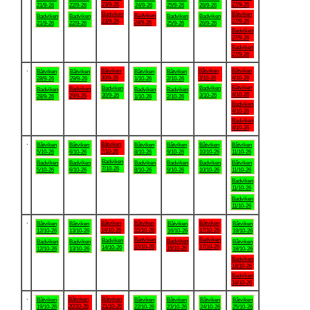
23/9-26
27/9-26
21/9-26
22/9-26
24/9-26
25/9-26
26/9-26
Badviken
Båtviken
Badviken
Badviken
Badviken
Badviken
Badviken
23/9-26
27/9-26
24/9-26
21/9-26
22/9-26
25/9-26
26/9-26
Badviken
27/9-26
Badviken
27/9-26
.
Båtviken
Båtviken
Båtviken
Båtviken
Båtviken
Båtviken
Båtviken
30/9-26
3/10-26
4/10-26
28/9-26
29/9-26
1/10-26
2/10-26
Båtviken
Badviken
Badviken
Badviken
Badviken
Badviken
Badviken
4/10-26
30/9-26
3/10-26
29/9-26
28/9-26
1/10-26
2/10-26
Badviken
4/10-26
Badviken
4/10-26
.
Båtviken
Båtviken
Båtviken
Båtviken
Båtviken
Båtviken
Båtviken
7/10-26
5/10-26
6/10-26
8/10-26
9/10-26
10/10-26
11/10-26
Badviken
Badviken
Badviken
Badviken
Badviken
Badviken
Båtviken
7/10-26
5/10-26
6/10-26
8/10-26
9/10-26
10/10-26
11/10-26
Badviken
11/10-26
Badviken
11/10-26
.
Båtviken
Båtviken
Båtviken
Båtviken
Båtviken
Båtviken
Båtviken
14/10-26
15/10-26
17/10-26
12/10-26
13/10-26
16/10-26
18/10-26
Badviken
Badviken
Badviken
Badviken
Badviken
Badviken
Båtviken
15/10-26
17/10-26
14/10-26
16/10-26
12/10-26
13/10-26
18/10-26
Badviken
18/10-26
Badviken
18/10-26
.
Båtviken
Båtviken
Båtviken
Båtviken
Båtviken
Båtviken
Båtviken
20/10-26
21/10-26
19/10-26
22/10-26
23/10-26
24/10-26
25/10-26