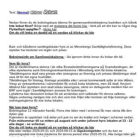
Störst
Större
Text: [
Normal
] [
] [
]
Nedan finner du de bokningsbara tiderna för gemensamhetslokalerna badviken och båtvik
Inte bokat förut?
Börja med att
registrera ditt konto här.
- tänk på att det kan ta några daga
Flyttat/bytt uppgifter?
-
klicka här
Om du vill boka en dagtid på en vardag så klickar du här
Bad- och båtvikens samlingslokaler hyrs ut av Minnebergs Samfällighetsförening. Dess
styrelse har beslutat om regler och priser.
Bokningsinfo om Samlingslokalerna:
- läs igenom detta innan du bokar din tid.
Vem får hyra?
Det är medlemmarna skrivna i de olika Bostadsrättsföreningarna på Svartviksslingan, de
olika styrelserna samt föreningsverksamheterna i Minneberg som får boka lokalerna.
Tillställningarna skall vara privata eller arrangeras av förening och privata tillstälningar skall
vara till för det egna hushållet.
Tillställningar för företag, företags anställda eller i annat kommersiellt syfte är inte tillåten.
Vissa av verksamheterna i närområdet får också boka lokalerna, men då skall, förutom
tillstånd från styrelsen som skall sökas säsongsvis, minst en deltagande medlem från en
BRF som ingår i Samfälligheten ansvara för bokningen.
Lokalerna kan dessutom bokas för att användas som vallokaler för denna valkrets.
Några undantag medges inte och den som inte följer eller kommer att följa boknings- eller
ordningsreglerna får inte boka lokalen.
När kan man hyra?
Bokningsbar 12 månader framåt. Finns inte tiden med i schemat får man vänta tills den
dyker upp.
Kalendern är uppdelad i två delar och just nu ser du kvällar och helger i schemat nedan.
Från midsommar till ca mitten på augusti och under jullovet hyrs lokalen ut 13 - 12
alla dagar - se schemat.
Om du vill boka en dagtid på en vardag så klickar du här
Alla tider mellan 2026-05-31 och 2026-08-15 är
lågsäsongstider
och du kan av
planeringsskäl inte boka lokalerna för denna period efter 2026-05-31. Alla övriga tider går