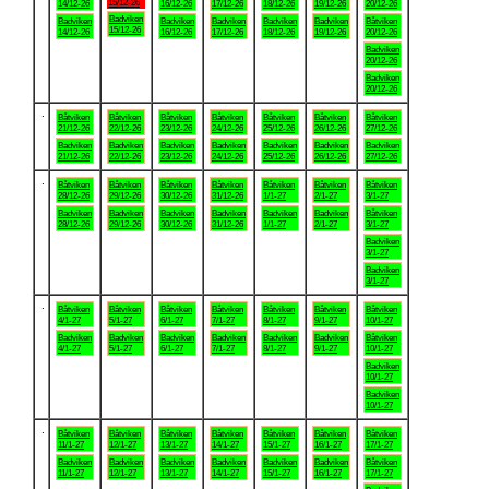
15/12-26
14/12-26
16/12-26
17/12-26
18/12-26
19/12-26
20/12-26
Badviken
Badviken
Badviken
Badviken
Badviken
Badviken
Båtviken
15/12-26
14/12-26
16/12-26
17/12-26
18/12-26
19/12-26
20/12-26
Badviken
20/12-26
Badviken
20/12-26
.
Båtviken
Båtviken
Båtviken
Båtviken
Båtviken
Båtviken
Båtviken
21/12-26
22/12-26
23/12-26
24/12-26
25/12-26
26/12-26
27/12-26
Badviken
Badviken
Badviken
Badviken
Badviken
Badviken
Badviken
21/12-26
22/12-26
23/12-26
24/12-26
25/12-26
26/12-26
27/12-26
.
Båtviken
Båtviken
Båtviken
Båtviken
Båtviken
Båtviken
Båtviken
28/12-26
29/12-26
30/12-26
31/12-26
1/1-27
2/1-27
3/1-27
Badviken
Badviken
Badviken
Badviken
Badviken
Badviken
Båtviken
28/12-26
29/12-26
30/12-26
31/12-26
1/1-27
2/1-27
3/1-27
Badviken
3/1-27
Badviken
3/1-27
.
Båtviken
Båtviken
Båtviken
Båtviken
Båtviken
Båtviken
Båtviken
4/1-27
5/1-27
6/1-27
7/1-27
8/1-27
9/1-27
10/1-27
Badviken
Badviken
Badviken
Badviken
Badviken
Badviken
Båtviken
4/1-27
5/1-27
6/1-27
7/1-27
8/1-27
9/1-27
10/1-27
Badviken
10/1-27
Badviken
10/1-27
.
Båtviken
Båtviken
Båtviken
Båtviken
Båtviken
Båtviken
Båtviken
11/1-27
12/1-27
13/1-27
14/1-27
15/1-27
16/1-27
17/1-27
Badviken
Badviken
Badviken
Badviken
Badviken
Badviken
Båtviken
11/1-27
12/1-27
13/1-27
14/1-27
15/1-27
16/1-27
17/1-27