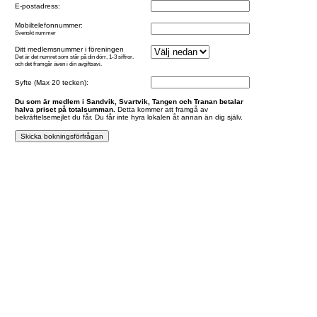
E-postadress:
Mobiltelefonnummer:
Svenskt nummer
Ditt medlemsnummer i föreningen
Det är det numret som står på din dörr, 1-3 siffror.
och det framgår även i din avgiftsavi.
Syfte (Max 20 tecken):
Du som är medlem i Sandvik, Svartvik, Tangen och Tranan betalar
halva priset på totalsumman.
Detta kommer att framgå av
bekräftelsemejlet du får. Du får inte hyra lokalen åt annan än dig själv.