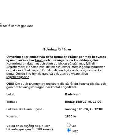
en.
r att få kontot godkänt.
Bokningsförfrågan
Uthyrning sker endast via detta formulär. Frågor per mejl besvaras
ej om man inte har
konto
och inte anger sina kontaktuppgifter.
Kontrollera att datumet och tiden du klickat på stämmer, fyll i din
(registrerade) e-postadress, ditt mobilnummer, samt lägenhetsnummer
och skicka in bokningen. Om du tidigare hyrt via detta system räcker
detta. Om du inte hyrt tidigare så dirigeras du vidare till en
registreringssida
.
OBS!
Om du är tvungen att registrera dig så får du komma tillbaka och
göra om bokningsförfrågan när kontot är godkänt.
Lokal:
Badviken
Tillträde
lördag 15/8-26, kl. 13:00
Lokalen skall vara utrymd
söndag 16/8-26, kl. 12:00
Kostnad
1800 kr
Vill du boka tillgång till ljud- och
JA
bildanläggningen för 200 kronor?
NEJ