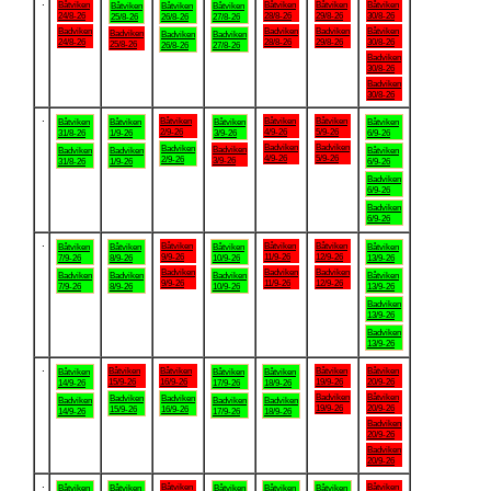
.
Båtviken
Båtviken
Båtviken
Båtviken
Båtviken
Båtviken
Båtviken
24/8-26
28/8-26
29/8-26
30/8-26
25/8-26
26/8-26
27/8-26
Badviken
Badviken
Badviken
Båtviken
Badviken
Badviken
Badviken
24/8-26
28/8-26
29/8-26
30/8-26
25/8-26
26/8-26
27/8-26
Badviken
30/8-26
Badviken
30/8-26
.
Båtviken
Båtviken
Båtviken
Båtviken
Båtviken
Båtviken
Båtviken
2/9-26
4/9-26
5/9-26
31/8-26
1/9-26
3/9-26
6/9-26
Badviken
Badviken
Badviken
Badviken
Badviken
Badviken
Båtviken
4/9-26
5/9-26
2/9-26
3/9-26
31/8-26
1/9-26
6/9-26
Badviken
6/9-26
Badviken
6/9-26
.
Båtviken
Båtviken
Båtviken
Båtviken
Båtviken
Båtviken
Båtviken
9/9-26
11/9-26
12/9-26
7/9-26
8/9-26
10/9-26
13/9-26
Badviken
Badviken
Badviken
Badviken
Badviken
Badviken
Båtviken
9/9-26
11/9-26
12/9-26
7/9-26
8/9-26
10/9-26
13/9-26
Badviken
13/9-26
Badviken
13/9-26
.
Båtviken
Båtviken
Båtviken
Båtviken
Båtviken
Båtviken
Båtviken
15/9-26
16/9-26
19/9-26
20/9-26
14/9-26
17/9-26
18/9-26
Badviken
Båtviken
Badviken
Badviken
Badviken
Badviken
Badviken
19/9-26
20/9-26
15/9-26
16/9-26
14/9-26
17/9-26
18/9-26
Badviken
20/9-26
Badviken
20/9-26
.
Båtviken
Båtviken
Båtviken
Båtviken
Båtviken
Båtviken
Båtviken