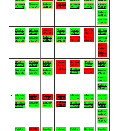
Badviken
Badviken
Badviken
Badviken
Badviken
Badviken
Båtviken
17/11-26
18/11-26
19/11-26
16/11-26
20/11-26
21/11-26
22/11-26
Badviken
22/11-26
Badviken
22/11-26
.
Båtviken
Båtviken
Båtviken
Båtviken
Båtviken
Båtviken
Båtviken
25/11-26
28/11-26
23/11-26
24/11-26
26/11-26
27/11-26
29/11-26
Badviken
Badviken
Badviken
Badviken
Badviken
Badviken
Båtviken
28/11-26
25/11-26
27/11-26
23/11-26
24/11-26
26/11-26
29/11-26
Badviken
29/11-26
Badviken
29/11-26
.
Båtviken
Båtviken
Båtviken
Båtviken
Båtviken
Båtviken
Båtviken
3/12-26
4/12-26
30/11-26
1/12-26
2/12-26
5/12-26
6/12-26
Badviken
Badviken
Badviken
Badviken
Badviken
Badviken
Båtviken
3/12-26
4/12-26
5/12-26
30/11-26
1/12-26
2/12-26
6/12-26
Badviken
6/12-26
Badviken
6/12-26
.
Båtviken
Båtviken
Båtviken
Båtviken
Båtviken
Båtviken
Båtviken
8/12-26
9/12-26
10/12-26
7/12-26
11/12-26
12/12-26
13/12-26
Badviken
Badviken
Badviken
Badviken
Badviken
Badviken
Båtviken
10/12-26
8/12-26
9/12-26
7/12-26
11/12-26
12/12-26
13/12-26
Badviken
13/12-26
Badviken
13/12-26
.
Båtviken
Båtviken
Båtviken
Båtviken
Båtviken
Båtviken
Båtviken