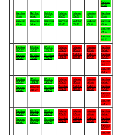
Badviken
2/5-27
.
Båtviken
Båtviken
Båtviken
Båtviken
Båtviken
Båtviken
Båtviken
3/5-27
4/5-27
5/5-27
6/5-27
7/5-27
8/5-27
9/5-27
Badviken
Badviken
Badviken
Badviken
Badviken
Badviken
Båtviken
3/5-27
4/5-27
5/5-27
6/5-27
7/5-27
8/5-27
9/5-27
Badviken
9/5-27
Badviken
9/5-27
.
Båtviken
Båtviken
Båtviken
Båtviken
Båtviken
Båtviken
Båtviken
13/5-27
14/5-27
15/5-27
16/5-27
10/5-27
11/5-27
12/5-27
Badviken
Badviken
Badviken
Båtviken
Badviken
Badviken
Badviken
13/5-27
14/5-27
15/5-27
16/5-27
10/5-27
11/5-27
12/5-27
Badviken
16/5-27
Badviken
16/5-27
.
Båtviken
Båtviken
Båtviken
Båtviken
Båtviken
Båtviken
Båtviken
20/5-27
21/5-27
22/5-27
23/5-27
17/5-27
18/5-27
19/5-27
Badviken
Badviken
Badviken
Båtviken
Badviken
Badviken
Badviken
20/5-27
21/5-27
22/5-27
23/5-27
18/5-27
17/5-27
19/5-27
Badviken
23/5-27
Badviken
23/5-27
.
Båtviken
Båtviken
Båtviken
Båtviken
Båtviken
Båtviken
Båtviken
27/5-27
28/5-27
29/5-27
30/5-27
24/5-27
25/5-27
26/5-27
Badviken
Badviken
Badviken
Båtviken
Badviken
Badviken
Badviken
27/5-27
28/5-27
29/5-27
30/5-27
24/5-27
25/5-27
26/5-27
Badviken
30/5-27
Badviken