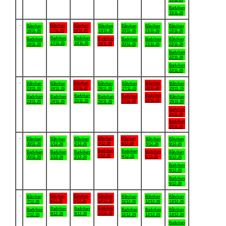
Badviken
15/11-26
.
Båtviken
Båtviken
Båtviken
Båtviken
Båtviken
Båtviken
Båtviken
17/11-26
18/11-26
16/11-26
19/11-26
20/11-26
21/11-26
22/11-26
Badviken
Badviken
Badviken
Badviken
Badviken
Badviken
Båtviken
17/11-26
18/11-26
19/11-26
16/11-26
20/11-26
21/11-26
22/11-26
Badviken
22/11-26
Badviken
22/11-26
.
Båtviken
Båtviken
Båtviken
Båtviken
Båtviken
Båtviken
Båtviken
25/11-26
28/11-26
23/11-26
24/11-26
26/11-26
27/11-26
29/11-26
Badviken
Badviken
Badviken
Badviken
Badviken
Badviken
Båtviken
28/11-26
25/11-26
27/11-26
23/11-26
24/11-26
26/11-26
29/11-26
Badviken
29/11-26
Badviken
29/11-26
.
Båtviken
Båtviken
Båtviken
Båtviken
Båtviken
Båtviken
Båtviken
3/12-26
4/12-26
30/11-26
1/12-26
2/12-26
5/12-26
6/12-26
Badviken
Badviken
Badviken
Badviken
Badviken
Badviken
Båtviken
3/12-26
4/12-26
5/12-26
30/11-26
1/12-26
2/12-26
6/12-26
Badviken
6/12-26
Badviken
6/12-26
.
Båtviken
Båtviken
Båtviken
Båtviken
Båtviken
Båtviken
Båtviken
8/12-26
9/12-26
10/12-26
7/12-26
11/12-26
12/12-26
13/12-26
Badviken
Badviken
Badviken
Badviken
Badviken
Badviken
Båtviken
10/12-26
8/12-26
9/12-26
7/12-26
11/12-26
12/12-26
13/12-26
Badviken