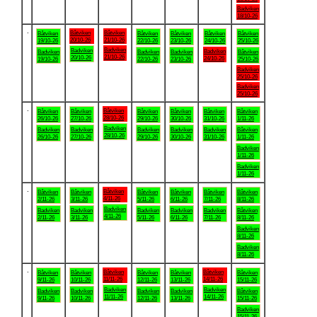
Badviken
18/10-26
.
Båtviken
Båtviken
Båtviken
Båtviken
Båtviken
Båtviken
Båtviken
20/10-26
21/10-26
19/10-26
22/10-26
23/10-26
24/10-26
25/10-26
Badviken
Badviken
Badviken
Badviken
Badviken
Badviken
Båtviken
21/10-26
20/10-26
24/10-26
19/10-26
22/10-26
23/10-26
25/10-26
Badviken
25/10-26
Badviken
25/10-26
.
Båtviken
Båtviken
Båtviken
Båtviken
Båtviken
Båtviken
Båtviken
28/10-26
26/10-26
27/10-26
29/10-26
30/10-26
31/10-26
1/11-26
Badviken
Badviken
Badviken
Badviken
Badviken
Badviken
Båtviken
28/10-26
26/10-26
27/10-26
29/10-26
30/10-26
31/10-26
1/11-26
Badviken
1/11-26
Badviken
1/11-26
.
Båtviken
Båtviken
Båtviken
Båtviken
Båtviken
Båtviken
Båtviken
4/11-26
2/11-26
3/11-26
5/11-26
6/11-26
7/11-26
8/11-26
Badviken
Badviken
Badviken
Badviken
Badviken
Badviken
Båtviken
4/11-26
2/11-26
3/11-26
5/11-26
6/11-26
7/11-26
8/11-26
Badviken
8/11-26
Badviken
8/11-26
.
Båtviken
Båtviken
Båtviken
Båtviken
Båtviken
Båtviken
Båtviken
11/11-26
14/11-26
9/11-26
10/11-26
12/11-26
13/11-26
15/11-26
Badviken
Badviken
Badviken
Badviken
Badviken
Badviken
Båtviken
11/11-26
14/11-26
9/11-26
10/11-26
12/11-26
13/11-26
15/11-26
Badviken
15/11-26