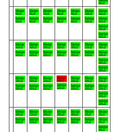
4/4-27
.
Båtviken
Båtviken
Båtviken
Båtviken
Båtviken
Båtviken
Båtviken
5/4-27
6/4-27
7/4-27
8/4-27
9/4-27
10/4-27
11/4-27
Badviken
Badviken
Badviken
Badviken
Badviken
Badviken
Båtviken
5/4-27
6/4-27
7/4-27
8/4-27
9/4-27
10/4-27
11/4-27
Badviken
11/4-27
Badviken
11/4-27
.
Båtviken
Båtviken
Båtviken
Båtviken
Båtviken
Båtviken
Båtviken
12/4-27
13/4-27
14/4-27
15/4-27
16/4-27
17/4-27
18/4-27
Badviken
Badviken
Badviken
Badviken
Badviken
Badviken
Båtviken
12/4-27
13/4-27
14/4-27
15/4-27
16/4-27
17/4-27
18/4-27
Badviken
18/4-27
Badviken
18/4-27
.
Båtviken
Båtviken
Båtviken
Båtviken
Båtviken
Båtviken
Båtviken
22/4-27
19/4-27
20/4-27
21/4-27
23/4-27
24/4-27
25/4-27
Badviken
Badviken
Badviken
Badviken
Badviken
Badviken
Båtviken
22/4-27
19/4-27
20/4-27
21/4-27
23/4-27
24/4-27
25/4-27
Badviken
25/4-27
Badviken
25/4-27
.
Båtviken
Båtviken
Båtviken
Båtviken
Båtviken
Båtviken
Båtviken
26/4-27
27/4-27
28/4-27
29/4-27
30/4-27
1/5-27
2/5-27
Badviken
Badviken
Badviken
Badviken
Badviken
Badviken
Båtviken
26/4-27
27/4-27
28/4-27
29/4-27
30/4-27
1/5-27
2/5-27
Badviken
2/5-27