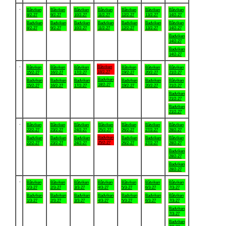
.
Båtviken
Båtviken
Båtviken
Båtviken
Båtviken
Båtviken
Båtviken
8/2-27
9/2-27
10/2-27
11/2-27
12/2-27
13/2-27
14/2-27
Badviken
Badviken
Badviken
Badviken
Badviken
Badviken
Båtviken
8/2-27
9/2-27
10/2-27
11/2-27
12/2-27
13/2-27
14/2-27
Badviken
14/2-27
Badviken
14/2-27
.
Båtviken
Båtviken
Båtviken
Båtviken
Båtviken
Båtviken
Båtviken
18/2-27
15/2-27
16/2-27
17/2-27
19/2-27
20/2-27
21/2-27
Badviken
Badviken
Badviken
Badviken
Badviken
Badviken
Båtviken
18/2-27
15/2-27
16/2-27
17/2-27
19/2-27
20/2-27
21/2-27
Badviken
21/2-27
Badviken
21/2-27
.
Båtviken
Båtviken
Båtviken
Båtviken
Båtviken
Båtviken
Båtviken
22/2-27
23/2-27
24/2-27
25/2-27
26/2-27
27/2-27
28/2-27
Badviken
Badviken
Badviken
Badviken
Badviken
Badviken
Båtviken
25/2-27
22/2-27
23/2-27
24/2-27
26/2-27
27/2-27
28/2-27
Badviken
28/2-27
Badviken
28/2-27
.
Båtviken
Båtviken
Båtviken
Båtviken
Båtviken
Båtviken
Båtviken
1/3-27
2/3-27
3/3-27
4/3-27
5/3-27
6/3-27
7/3-27
Badviken
Badviken
Badviken
Badviken
Badviken
Badviken
Båtviken
1/3-27
2/3-27
3/3-27
4/3-27
5/3-27
6/3-27
7/3-27
Badviken
7/3-27
Badviken