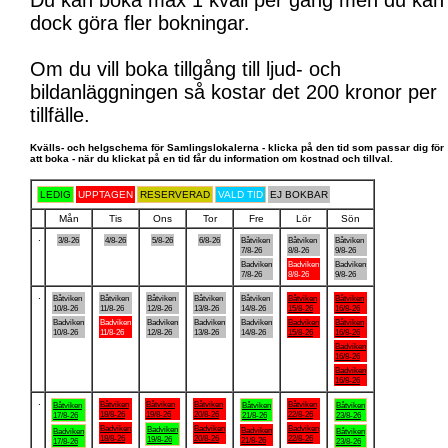
Du kan boka max 1 kväll per gång men du kan
dock göra fler bokningar.
Om du vill boka tillgång till ljud- och
bildanläggningen så kostar det 200 kronor per
tillfälle.
Kvälls- och helgschema för Samlingslokalerna - klicka på den tid som passar dig för
att boka - när du klickat på en tid får du information om kostnad och tillval.
LEDIG
UPPTAGEN
RESERVERAD
VALD TID
EJ BOKBAR
Mån
Tis
Ons
Tor
Fre
Lör
Sön
.
3/8-26
4/8-26
5/8-26
6/8-26
Båtviken
Båtviken
Båtviken
7/8-26
8/8-26
9/8-26
Badviken
Badviken
Badviken
7/8-26
8/8-26
9/8-26
.
Båtviken
Båtviken
Båtviken
Båtviken
Båtviken
Båtviken
Båtviken
10/8-26
11/8-26
12/8-26
13/8-26
14/8-26
15/8-26
16/8-26
Badviken
Badviken
Badviken
Badviken
Badviken
Badviken
Båtviken
10/8-26
11/8-26
12/8-26
13/8-26
14/8-26
15/8-26
16/8-26
Badviken
16/8-26
Badviken
16/8-26
.
Båtviken
Båtviken
Båtviken
Båtviken
Båtviken
Båtviken
Båtviken
18/8-26
19/8-26
20/8-26
22/8-26
17/8-26
21/8-26
23/8-26
Badviken
Badviken
Badviken
Badviken
Badviken
Badviken
Båtviken
18/8-26
20/8-26
22/8-26
19/8-26
21/8-26
17/8-26
23/8-26