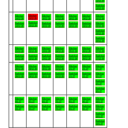
13/12-26
Badviken
13/12-26
.
Båtviken
Båtviken
Båtviken
Båtviken
Båtviken
Båtviken
Båtviken
15/12-26
14/12-26
16/12-26
17/12-26
18/12-26
19/12-26
20/12-26
Badviken
Badviken
Badviken
Badviken
Badviken
Badviken
Båtviken
15/12-26
14/12-26
16/12-26
17/12-26
18/12-26
19/12-26
20/12-26
Badviken
20/12-26
Badviken
20/12-26
.
Båtviken
Båtviken
Båtviken
Båtviken
Båtviken
Båtviken
Båtviken
21/12-26
22/12-26
23/12-26
24/12-26
25/12-26
26/12-26
27/12-26
Badviken
Badviken
Badviken
Badviken
Badviken
Badviken
Badviken
21/12-26
22/12-26
23/12-26
24/12-26
25/12-26
26/12-26
27/12-26
.
Båtviken
Båtviken
Båtviken
Båtviken
Båtviken
Båtviken
Båtviken
28/12-26
29/12-26
30/12-26
31/12-26
1/1-27
2/1-27
3/1-27
Badviken
Badviken
Badviken
Badviken
Badviken
Badviken
Båtviken
28/12-26
29/12-26
30/12-26
31/12-26
1/1-27
2/1-27
3/1-27
Badviken
3/1-27
Badviken
3/1-27
.
Båtviken
Båtviken
Båtviken
Båtviken
Båtviken
Båtviken
Båtviken
4/1-27
5/1-27
6/1-27
7/1-27
8/1-27
9/1-27
10/1-27
Badviken
Badviken
Badviken
Badviken
Badviken
Badviken
Båtviken
4/1-27
5/1-27
6/1-27
7/1-27
8/1-27
9/1-27
10/1-27
Badviken
10/1-27
Badviken
10/1-27