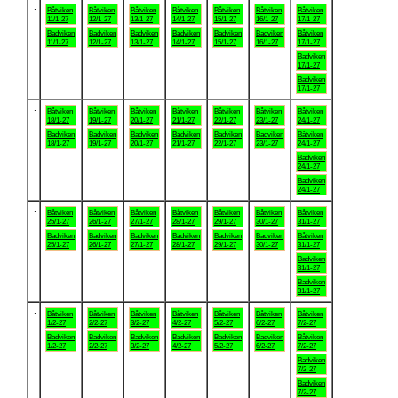
.
Båtviken
Båtviken
Båtviken
Båtviken
Båtviken
Båtviken
Båtviken
11/1-27
12/1-27
13/1-27
14/1-27
15/1-27
16/1-27
17/1-27
Badviken
Badviken
Badviken
Badviken
Badviken
Badviken
Båtviken
11/1-27
12/1-27
13/1-27
14/1-27
15/1-27
16/1-27
17/1-27
Badviken
17/1-27
Badviken
17/1-27
.
Båtviken
Båtviken
Båtviken
Båtviken
Båtviken
Båtviken
Båtviken
18/1-27
19/1-27
20/1-27
21/1-27
22/1-27
23/1-27
24/1-27
Badviken
Badviken
Badviken
Badviken
Badviken
Badviken
Båtviken
18/1-27
19/1-27
20/1-27
21/1-27
22/1-27
23/1-27
24/1-27
Badviken
24/1-27
Badviken
24/1-27
.
Båtviken
Båtviken
Båtviken
Båtviken
Båtviken
Båtviken
Båtviken
25/1-27
26/1-27
27/1-27
28/1-27
29/1-27
30/1-27
31/1-27
Badviken
Badviken
Badviken
Badviken
Badviken
Badviken
Båtviken
25/1-27
26/1-27
27/1-27
28/1-27
29/1-27
30/1-27
31/1-27
Badviken
31/1-27
Badviken
31/1-27
.
Båtviken
Båtviken
Båtviken
Båtviken
Båtviken
Båtviken
Båtviken
1/2-27
2/2-27
3/2-27
4/2-27
5/2-27
6/2-27
7/2-27
Badviken
Badviken
Badviken
Badviken
Badviken
Badviken
Båtviken
1/2-27
2/2-27
3/2-27
4/2-27
5/2-27
6/2-27
7/2-27
Badviken
7/2-27
Badviken
7/2-27