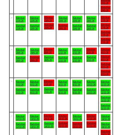
Badviken
20/9-26
Badviken
20/9-26
.
Båtviken
Båtviken
Båtviken
Båtviken
Båtviken
Båtviken
Båtviken
23/9-26
27/9-26
21/9-26
22/9-26
24/9-26
25/9-26
26/9-26
Badviken
Båtviken
Badviken
Badviken
Badviken
Badviken
Badviken
23/9-26
27/9-26
24/9-26
21/9-26
22/9-26
25/9-26
26/9-26
Badviken
27/9-26
Badviken
27/9-26
.
Båtviken
Båtviken
Båtviken
Båtviken
Båtviken
Båtviken
Båtviken
30/9-26
3/10-26
4/10-26
28/9-26
29/9-26
1/10-26
2/10-26
Båtviken
Badviken
Badviken
Badviken
Badviken
Badviken
Badviken
4/10-26
30/9-26
3/10-26
29/9-26
28/9-26
1/10-26
2/10-26
Badviken
4/10-26
Badviken
4/10-26
.
Båtviken
Båtviken
Båtviken
Båtviken
Båtviken
Båtviken
Båtviken
7/10-26
5/10-26
6/10-26
8/10-26
9/10-26
10/10-26
11/10-26
Badviken
Badviken
Badviken
Badviken
Badviken
Badviken
Båtviken
7/10-26
5/10-26
6/10-26
8/10-26
9/10-26
10/10-26
11/10-26
Badviken
11/10-26
Badviken
11/10-26
.
Båtviken
Båtviken
Båtviken
Båtviken
Båtviken
Båtviken
Båtviken
14/10-26
15/10-26
17/10-26
12/10-26
13/10-26
16/10-26
18/10-26
Badviken
Badviken
Badviken
Badviken
Badviken
Badviken
Båtviken
15/10-26
17/10-26
14/10-26
16/10-26
12/10-26
13/10-26
18/10-26
Badviken
18/10-26