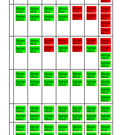
30/5-27
.
Båtviken
Båtviken
Båtviken
Båtviken
Båtviken
Båtviken
Båtviken
4/6-27
5/6-27
6/6-27
31/5-27
1/6-27
2/6-27
3/6-27
Badviken
Badviken
Båtviken
Badviken
Badviken
Badviken
Badviken
4/6-27
5/6-27
6/6-27
31/5-27
1/6-27
2/6-27
3/6-27
Badviken
6/6-27
Badviken
6/6-27
.
Båtviken
Båtviken
Båtviken
Båtviken
Båtviken
Båtviken
Båtviken
9/6-27
10/6-27
11/6-27
12/6-27
13/6-27
7/6-27
8/6-27
Badviken
Badviken
Båtviken
Badviken
Badviken
Badviken
Badviken
9/6-27
11/6-27
13/6-27
10/6-27
12/6-27
7/6-27
8/6-27
Badviken
13/6-27
Badviken
13/6-27
.
Båtviken
Båtviken
Båtviken
Båtviken
Båtviken
Båtviken
Båtviken
14/6-27
15/6-27
16/6-27
17/6-27
18/6-27
19/6-27
20/6-27
Badviken
Badviken
Badviken
Badviken
Badviken
Badviken
Båtviken
14/6-27
15/6-27
16/6-27
17/6-27
18/6-27
19/6-27
20/6-27
Badviken
20/6-27
Badviken
20/6-27
.
Båtviken
Båtviken
Båtviken
Båtviken
Båtviken
Båtviken
Båtviken
21/6-27
22/6-27
23/6-27
24/6-27
25/6-27
26/6-27
27/6-27
Badviken
Badviken
Badviken
Badviken
Badviken
Badviken
Badviken
21/6-27
22/6-27
23/6-27
24/6-27
25/6-27
26/6-27
27/6-27
.
Båtviken
Båtviken
Båtviken
Båtviken
Båtviken
Båtviken
Båtviken
28/6-27
29/6-27
30/6-27
1/7-27
2/7-27
3/7-27
4/7-27
Badviken
Badviken
Badviken
Badviken
Badviken
Badviken
Badviken