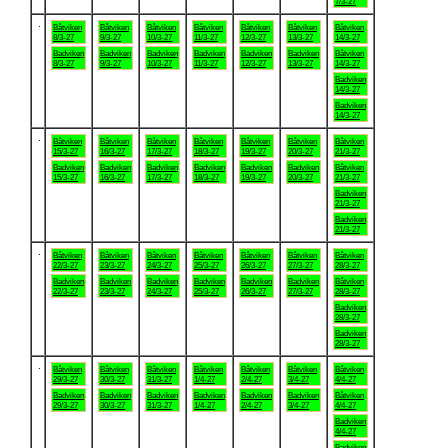
7/3-27
.
Båtviken
Båtviken
Båtviken
Båtviken
Båtviken
Båtviken
Båtviken
8/3-27
9/3-27
10/3-27
11/3-27
12/3-27
13/3-27
14/3-27
Badviken
Badviken
Badviken
Badviken
Badviken
Badviken
Båtviken
8/3-27
9/3-27
10/3-27
11/3-27
12/3-27
13/3-27
14/3-27
Badviken
14/3-27
Badviken
14/3-27
.
Båtviken
Båtviken
Båtviken
Båtviken
Båtviken
Båtviken
Båtviken
15/3-27
16/3-27
17/3-27
18/3-27
19/3-27
20/3-27
21/3-27
Badviken
Badviken
Badviken
Badviken
Badviken
Badviken
Båtviken
15/3-27
16/3-27
17/3-27
18/3-27
19/3-27
20/3-27
21/3-27
Badviken
21/3-27
Badviken
21/3-27
.
Båtviken
Båtviken
Båtviken
Båtviken
Båtviken
Båtviken
Båtviken
22/3-27
23/3-27
24/3-27
25/3-27
26/3-27
27/3-27
28/3-27
Badviken
Badviken
Badviken
Badviken
Badviken
Badviken
Båtviken
22/3-27
23/3-27
24/3-27
25/3-27
26/3-27
27/3-27
28/3-27
Badviken
28/3-27
Badviken
28/3-27
.
Båtviken
Båtviken
Båtviken
Båtviken
Båtviken
Båtviken
Båtviken
29/3-27
30/3-27
31/3-27
1/4-27
2/4-27
3/4-27
4/4-27
Badviken
Badviken
Badviken
Badviken
Badviken
Badviken
Båtviken
29/3-27
30/3-27
31/3-27
1/4-27
2/4-27
3/4-27
4/4-27
Badviken
4/4-27
Badviken