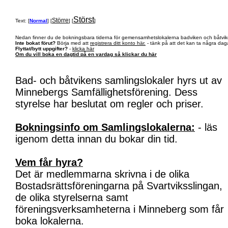
Störst
Större
Text: [
Normal
] [
] [
]
Nedan finner du de bokningsbara tiderna för gemensamhetslokalerna badviken och båtvik
Inte bokat förut?
Börja med att
registrera ditt konto här.
- tänk på att det kan ta några daga
Flyttat/bytt uppgifter?
-
klicka här
Om du vill boka en dagtid på en vardag så klickar du här
Bad- och båtvikens samlingslokaler hyrs ut av
Minnebergs Samfällighetsförening. Dess
styrelse har beslutat om regler och priser.
Bokningsinfo om Samlingslokalerna:
- läs
igenom detta innan du bokar din tid.
Vem får hyra?
Det är medlemmarna skrivna i de olika
Bostadsrättsföreningarna på Svartviksslingan,
de olika styrelserna samt
föreningsverksamheterna i Minneberg som får
boka lokalerna.