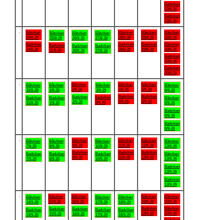
Badviken
23/8-26
Badviken
23/8-26
.
Båtviken
Båtviken
Båtviken
Båtviken
Båtviken
Båtviken
Båtviken
24/8-26
28/8-26
29/8-26
30/8-26
25/8-26
26/8-26
27/8-26
Badviken
Badviken
Badviken
Båtviken
Badviken
Badviken
Badviken
24/8-26
28/8-26
29/8-26
30/8-26
25/8-26
26/8-26
27/8-26
Badviken
30/8-26
Badviken
30/8-26
.
Båtviken
Båtviken
Båtviken
Båtviken
Båtviken
Båtviken
Båtviken
2/9-26
4/9-26
5/9-26
31/8-26
1/9-26
3/9-26
6/9-26
Badviken
Badviken
Badviken
Badviken
Badviken
Badviken
Båtviken
4/9-26
5/9-26
2/9-26
3/9-26
31/8-26
1/9-26
6/9-26
Badviken
6/9-26
Badviken
6/9-26
.
Båtviken
Båtviken
Båtviken
Båtviken
Båtviken
Båtviken
Båtviken
9/9-26
11/9-26
12/9-26
7/9-26
8/9-26
10/9-26
13/9-26
Badviken
Badviken
Badviken
Badviken
Badviken
Badviken
Båtviken
9/9-26
11/9-26
12/9-26
7/9-26
8/9-26
10/9-26
13/9-26
Badviken
13/9-26
Badviken
13/9-26
.
Båtviken
Båtviken
Båtviken
Båtviken
Båtviken
Båtviken
Båtviken
15/9-26
16/9-26
19/9-26
20/9-26
14/9-26
17/9-26
18/9-26
Badviken
Båtviken
Badviken
Badviken
Badviken
Badviken
Badviken
19/9-26
20/9-26
15/9-26
16/9-26
14/9-26
17/9-26
18/9-26