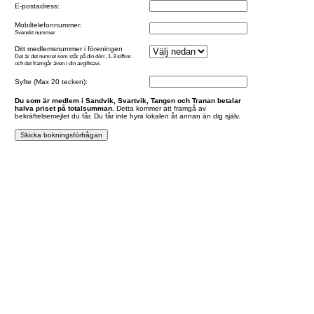
E-postadress:
Mobiltelefonnummer:
Svenskt nummer
Ditt medlemsnummer i föreningen
Det är det numret som står på din dörr, 1-3 siffror.
och det framgår även i din avgiftsavi.
Syfte (Max 20 tecken):
Du som är medlem i Sandvik, Svartvik, Tangen och Tranan betalar
halva priset på totalsumman.
Detta kommer att framgå av
bekräftelsemejlet du får. Du får inte hyra lokalen åt annan än dig själv.