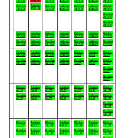
15/12-26
14/12-26
16/12-26
17/12-26
18/12-26
19/12-26
20/12-26
Badviken
Badviken
Badviken
Badviken
Badviken
Badviken
Båtviken
15/12-26
14/12-26
16/12-26
17/12-26
18/12-26
19/12-26
20/12-26
Badviken
20/12-26
Badviken
20/12-26
.
Båtviken
Båtviken
Båtviken
Båtviken
Båtviken
Båtviken
Båtviken
21/12-26
22/12-26
23/12-26
24/12-26
25/12-26
26/12-26
27/12-26
Badviken
Badviken
Badviken
Badviken
Badviken
Badviken
Badviken
21/12-26
22/12-26
23/12-26
24/12-26
25/12-26
26/12-26
27/12-26
.
Båtviken
Båtviken
Båtviken
Båtviken
Båtviken
Båtviken
Båtviken
28/12-26
29/12-26
30/12-26
31/12-26
1/1-27
2/1-27
3/1-27
Badviken
Badviken
Badviken
Badviken
Badviken
Badviken
Båtviken
28/12-26
29/12-26
30/12-26
31/12-26
1/1-27
2/1-27
3/1-27
Badviken
3/1-27
Badviken
3/1-27
.
Båtviken
Båtviken
Båtviken
Båtviken
Båtviken
Båtviken
Båtviken
4/1-27
5/1-27
6/1-27
7/1-27
8/1-27
9/1-27
10/1-27
Badviken
Badviken
Badviken
Badviken
Badviken
Badviken
Båtviken
4/1-27
5/1-27
6/1-27
7/1-27
8/1-27
9/1-27
10/1-27
Badviken
10/1-27
Badviken
10/1-27
.
Båtviken
Båtviken
Båtviken
Båtviken
Båtviken
Båtviken
Båtviken
11/1-27
12/1-27
13/1-27
14/1-27
15/1-27
16/1-27
17/1-27
Badviken
Badviken
Badviken
Badviken
Badviken
Badviken
Båtviken
11/1-27
12/1-27
13/1-27
14/1-27
15/1-27
16/1-27
17/1-27