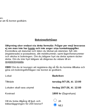
en.
r att få kontot godkänt.
Bokningsförfrågan
Uthyrning sker endast via detta formulär. Frågor per mejl besvaras
ej om man inte har
konto
och inte anger sina kontaktuppgifter.
Kontrollera att datumet och tiden du klickat på stämmer, fyll i din
(registrerade) e-postadress, ditt mobilnummer, samt lägenhetsnummer
och skicka in bokningen. Om du tidigare hyrt via detta system räcker
detta. Om du inte hyrt tidigare så dirigeras du vidare till en
registreringssida
.
OBS!
Om du är tvungen att registrera dig så får du komma tillbaka och
göra om bokningsförfrågan när kontot är godkänt.
Lokal:
Badviken
Tillträde
torsdag 9/7-26, kl. 13:00
Lokalen skall vara utrymd
fredag 10/7-26, kl. 12:00
Kostnad
1800 kr
(Dygnshyra)
Vill du boka tillgång till ljud- och
JA
bildanläggningen för 200 kronor?
NEJ