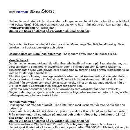
Störst
Större
Text: [
Normal
] [
] [
]
Nedan finner du de bokningsbara tiderna för gemensamhetslokalerna badviken och båtvik
Inte bokat förut?
Börja med att
registrera ditt konto här.
- tänk på att det kan ta några daga
Flyttat/bytt uppgifter?
-
klicka här
Om du vill boka en dagtid på en vardag så klickar du här
Bad- och båtvikens samlingslokaler hyrs ut av Minnebergs Samfällighetsförening. Dess
styrelse har beslutat om regler och priser.
Bokningsinfo om Samlingslokalerna:
- läs igenom detta innan du bokar din tid.
Vem får hyra?
Det är medlemmarna skrivna i de olika Bostadsrättsföreningarna på Svartviksslingan, de
olika styrelserna samt föreningsverksamheterna i Minneberg som får boka lokalerna.
Tillställningarna skall vara privata eller arrangeras av förening och privata tillstälningar skall
vara till för det egna hushållet.
Tillställningar för företag, företags anställda eller i annat kommersiellt syfte är inte tillåten.
Vissa av verksamheterna i närområdet får också boka lokalerna, men då skall, förutom
tillstånd från styrelsen som skall sökas säsongsvis, minst en deltagande medlem från en
BRF som ingår i Samfälligheten ansvara för bokningen.
Lokalerna kan dessutom bokas för att användas som vallokaler för denna valkrets.
Några undantag medges inte och den som inte följer eller kommer att följa boknings- eller
ordningsreglerna får inte boka lokalen.
När kan man hyra?
Bokningsbar 12 månader framåt. Finns inte tiden med i schemat får man vänta tills den
dyker upp.
Kalendern är uppdelad i två delar och just nu ser du kvällar och helger i schemat nedan.
Från midsommar till ca mitten på augusti och under jullovet hyrs lokalen ut 13 - 12
alla dagar - se schemat.
Om du vill boka en dagtid på en vardag så klickar du här
Alla tider mellan 2026-05-31 och 2026-08-15 är
lågsäsongstider
och du kan av
planeringsskäl inte boka lokalerna för denna period efter 2026-05-31. Alla övriga tider går