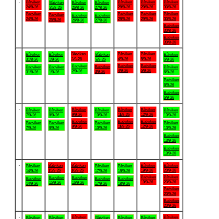
.
Båtviken
Båtviken
Båtviken
Båtviken
Båtviken
Båtviken
Båtviken
24/8-26
28/8-26
29/8-26
30/8-26
25/8-26
26/8-26
27/8-26
Badviken
Badviken
Badviken
Båtviken
Badviken
Badviken
Badviken
24/8-26
28/8-26
29/8-26
30/8-26
25/8-26
26/8-26
27/8-26
Badviken
30/8-26
Badviken
30/8-26
.
Båtviken
Båtviken
Båtviken
Båtviken
Båtviken
Båtviken
Båtviken
2/9-26
4/9-26
5/9-26
31/8-26
1/9-26
3/9-26
6/9-26
Badviken
Badviken
Badviken
Badviken
Badviken
Badviken
Båtviken
4/9-26
5/9-26
2/9-26
3/9-26
31/8-26
1/9-26
6/9-26
Badviken
6/9-26
Badviken
6/9-26
.
Båtviken
Båtviken
Båtviken
Båtviken
Båtviken
Båtviken
Båtviken
9/9-26
11/9-26
12/9-26
7/9-26
8/9-26
10/9-26
13/9-26
Badviken
Badviken
Badviken
Badviken
Badviken
Badviken
Båtviken
9/9-26
11/9-26
12/9-26
7/9-26
8/9-26
10/9-26
13/9-26
Badviken
13/9-26
Badviken
13/9-26
.
Båtviken
Båtviken
Båtviken
Båtviken
Båtviken
Båtviken
Båtviken
15/9-26
16/9-26
19/9-26
20/9-26
14/9-26
17/9-26
18/9-26
Badviken
Båtviken
Badviken
Badviken
Badviken
Badviken
Badviken
19/9-26
20/9-26
15/9-26
16/9-26
14/9-26
17/9-26
18/9-26
Badviken
20/9-26
Badviken
20/9-26
.
Båtviken
Båtviken
Båtviken
Båtviken
Båtviken
Båtviken
Båtviken