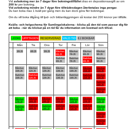
Vid
avbokning mer än 7 dagar före bokningstillfället
dras en depositionsavgift av om
200 kr
per bokning.
Vid avbokning mindre än 7 dygn före tillträdesdagen återbetalas inga pengar.
Du kan boka max 1 kväll per gång men du kan dock göra fler bokningar.
Om du vill boka tillgång till ljud- och bildanläggningen så kostar det 200 kronor per tillfälle.
Kvälls- och helgschema för Samlingslokalerna - klicka på den tid som passar dig för
att boka - när du klickat på en tid får du information om kostnad och tillval.
LEDIG
UPPTAGEN
RESERVERAD
VALD TID
EJ BOKBAR
Mån
Tis
Ons
Tor
Fre
Lör
Sön
.
3/8-26
4/8-26
5/8-26
Båtviken
Båtviken
Båtviken
Båtviken
6/8-26
7/8-26
8/8-26
9/8-26
Badviken
Badviken
Badviken
Badviken
6/8-26
7/8-26
8/8-26
9/8-26
.
Båtviken
Båtviken
Båtviken
Båtviken
Båtviken
Båtviken
Båtviken
10/8-26
11/8-26
12/8-26
13/8-26
14/8-26
15/8-26
16/8-26
Badviken
Badviken
Badviken
Badviken
Badviken
Badviken
Båtviken
10/8-26
11/8-26
12/8-26
13/8-26
14/8-26
15/8-26
16/8-26
Badviken
16/8-26
Badviken
16/8-26
.
Båtviken
Båtviken
Båtviken
Båtviken
Båtviken
Båtviken
Båtviken
18/8-26
19/8-26
20/8-26
22/8-26
17/8-26
21/8-26
23/8-26
Badviken
Badviken
Badviken
Badviken
Badviken
Badviken
Båtviken
18/8-26
20/8-26
22/8-26
19/8-26
21/8-26
17/8-26
23/8-26
Badviken
23/8-26
Badviken
23/8-26