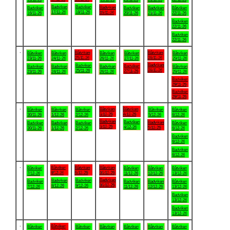
Badviken
Badviken
Badviken
Badviken
Badviken
Badviken
Båtviken
17/11-26
18/11-26
19/11-26
16/11-26
20/11-26
21/11-26
22/11-26
Badviken
22/11-26
Badviken
22/11-26
.
Båtviken
Båtviken
Båtviken
Båtviken
Båtviken
Båtviken
Båtviken
25/11-26
28/11-26
23/11-26
24/11-26
26/11-26
27/11-26
29/11-26
Badviken
Badviken
Badviken
Badviken
Badviken
Badviken
Båtviken
28/11-26
25/11-26
27/11-26
23/11-26
24/11-26
26/11-26
29/11-26
Badviken
29/11-26
Badviken
29/11-26
.
Båtviken
Båtviken
Båtviken
Båtviken
Båtviken
Båtviken
Båtviken
3/12-26
4/12-26
30/11-26
1/12-26
2/12-26
5/12-26
6/12-26
Badviken
Badviken
Badviken
Badviken
Badviken
Badviken
Båtviken
3/12-26
4/12-26
5/12-26
30/11-26
1/12-26
2/12-26
6/12-26
Badviken
6/12-26
Badviken
6/12-26
.
Båtviken
Båtviken
Båtviken
Båtviken
Båtviken
Båtviken
Båtviken
8/12-26
9/12-26
10/12-26
7/12-26
11/12-26
12/12-26
13/12-26
Badviken
Badviken
Badviken
Badviken
Badviken
Badviken
Båtviken
10/12-26
8/12-26
9/12-26
7/12-26
11/12-26
12/12-26
13/12-26
Badviken
13/12-26
Badviken
13/12-26
.
Båtviken
Båtviken
Båtviken
Båtviken
Båtviken
Båtviken
Båtviken