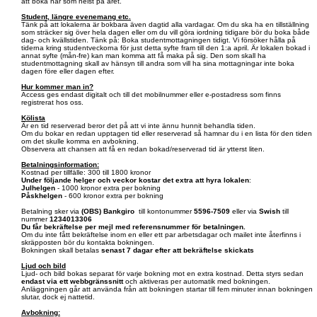
att boka när som helst på året.
Student, längre evenemang etc.
Tänk på att lokalerna är bokbara även dagtid alla vardagar. Om du ska ha en tillställning
som sträcker sig över hela dagen eller om du vill göra iordning tidigare bör du boka både
dag- och kvällstiden. Tänk på: Boka studentmottagningen tidigt. Vi försöker hålla på
tiderna kring studentveckorna för just detta syfte fram till den 1:a april. Är lokalen bokad i
annat syfte (mån-fre) kan man komma att få maka på sig. Den som skall ha
studentmottagning skall av hänsyn till andra som vill ha sina mottagningar inte boka
dagen före eller dagen efter.
Hur kommer man in?
Access ges endast digitalt och till det mobilnummer eller e-postadress som finns
registrerat hos oss.
Kölista
Är en tid reserverad beror det på att vi inte ännu hunnit behandla tiden.
Om du bokar en redan upptagen tid eller reserverad så hamnar du i en lista för den tiden
om det skulle komma en avbokning.
Observera att chansen att få en redan bokad/reserverad tid är ytterst liten.
Betalningsinformation:
Kostnad per tillfälle: 300 till 1800 kronor
Under följande helger och veckor kostar det extra att hyra lokalen
:
Julhelgen
- 1000 kronor extra per bokning
Påskhelgen
- 600 kronor extra per bokning
Betalning sker via
(OBS)
Bankgiro
till kontonummer
5596-7509
eller via
Swish
till
nummer
1234013306
Du får bekräftelse per mejl med referensnummer för betalningen.
Om du inte fått bekräftelse inom en eller ett par arbetsdagar och mailet inte återfinns i
skräpposten bör du kontakta bokningen.
Bokningen skall betalas
senast 7 dagar efter att bekräftelse skickats
Ljud och bild
Ljud- och bild bokas separat för varje bokning mot en extra kostnad. Detta styrs sedan
endast via ett webbgränssnitt
och aktiveras per automatik med bokningen.
Anläggningen går att använda från att bokningen startar till fem minuter innan bokningen
slutar, dock ej nattetid.
Avbokning: