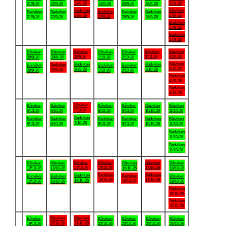
23/9-26
27/9-26
21/9-26
22/9-26
24/9-26
25/9-26
26/9-26
Badviken
Båtviken
Badviken
Badviken
Badviken
Badviken
Badviken
23/9-26
27/9-26
24/9-26
21/9-26
22/9-26
25/9-26
26/9-26
Badviken
27/9-26
Badviken
27/9-26
.
Båtviken
Båtviken
Båtviken
Båtviken
Båtviken
Båtviken
Båtviken
30/9-26
3/10-26
4/10-26
28/9-26
29/9-26
1/10-26
2/10-26
Båtviken
Badviken
Badviken
Badviken
Badviken
Badviken
Badviken
4/10-26
30/9-26
3/10-26
29/9-26
28/9-26
1/10-26
2/10-26
Badviken
4/10-26
Badviken
4/10-26
.
Båtviken
Båtviken
Båtviken
Båtviken
Båtviken
Båtviken
Båtviken
7/10-26
5/10-26
6/10-26
8/10-26
9/10-26
10/10-26
11/10-26
Badviken
Badviken
Badviken
Badviken
Badviken
Badviken
Båtviken
7/10-26
5/10-26
6/10-26
8/10-26
9/10-26
10/10-26
11/10-26
Badviken
11/10-26
Badviken
11/10-26
.
Båtviken
Båtviken
Båtviken
Båtviken
Båtviken
Båtviken
Båtviken
14/10-26
15/10-26
17/10-26
12/10-26
13/10-26
16/10-26
18/10-26
Badviken
Badviken
Badviken
Badviken
Badviken
Badviken
Båtviken
15/10-26
17/10-26
14/10-26
16/10-26
12/10-26
13/10-26
18/10-26
Badviken
18/10-26
Badviken
18/10-26
.
Båtviken
Båtviken
Båtviken
Båtviken
Båtviken
Båtviken
Båtviken
20/10-26
21/10-26
19/10-26
22/10-26
23/10-26
24/10-26
25/10-26