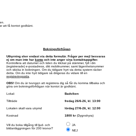
en.
r att få kontot godkänt.
Bokningsförfrågan
Uthyrning sker endast via detta formulär. Frågor per mejl besvaras
ej om man inte har
konto
och inte anger sina kontaktuppgifter.
Kontrollera att datumet och tiden du klickat på stämmer, fyll i din
(registrerade) e-postadress, ditt mobilnummer, samt lägenhetsnummer
och skicka in bokningen. Om du tidigare hyrt via detta system räcker
detta. Om du inte hyrt tidigare så dirigeras du vidare till en
registreringssida
.
OBS!
Om du är tvungen att registrera dig så får du komma tillbaka och
göra om bokningsförfrågan när kontot är godkänt.
Lokal:
Badviken
Tillträde
fredag 26/6-26, kl. 13:00
Lokalen skall vara utrymd
lördag 27/6-26, kl. 12:00
Kostnad
1800 kr
(Dygnshyra)
Vill du boka tillgång till ljud- och
JA
bildanläggningen för 200 kronor?
NEJ