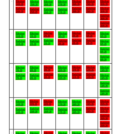
.
Båtviken
Båtviken
Båtviken
Båtviken
Båtviken
Båtviken
Båtviken
24/8-26
28/8-26
29/8-26
30/8-26
25/8-26
26/8-26
27/8-26
Badviken
Badviken
Badviken
Båtviken
Badviken
Badviken
Badviken
24/8-26
28/8-26
29/8-26
30/8-26
25/8-26
26/8-26
27/8-26
Badviken
30/8-26
Badviken
30/8-26
.
Båtviken
Båtviken
Båtviken
Båtviken
Båtviken
Båtviken
Båtviken
2/9-26
4/9-26
5/9-26
31/8-26
1/9-26
3/9-26
6/9-26
Badviken
Badviken
Badviken
Badviken
Badviken
Badviken
Båtviken
4/9-26
5/9-26
2/9-26
3/9-26
31/8-26
1/9-26
6/9-26
Badviken
6/9-26
Badviken
6/9-26
.
Båtviken
Båtviken
Båtviken
Båtviken
Båtviken
Båtviken
Båtviken
9/9-26
11/9-26
12/9-26
7/9-26
8/9-26
10/9-26
13/9-26
Badviken
Badviken
Badviken
Badviken
Badviken
Badviken
Båtviken
9/9-26
11/9-26
12/9-26
7/9-26
8/9-26
10/9-26
13/9-26
Badviken
13/9-26
Badviken
13/9-26
.
Båtviken
Båtviken
Båtviken
Båtviken
Båtviken
Båtviken
Båtviken
15/9-26
16/9-26
19/9-26
20/9-26
14/9-26
17/9-26
18/9-26
Badviken
Båtviken
Badviken
Badviken
Badviken
Badviken
Badviken
19/9-26
20/9-26
15/9-26
16/9-26
14/9-26
17/9-26
18/9-26
Badviken
20/9-26
Badviken
20/9-26
.
Båtviken
Båtviken
Båtviken
Båtviken
Båtviken
Båtviken
Båtviken