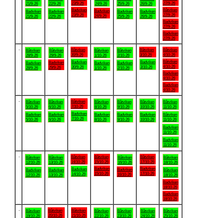
23/9-26
27/9-26
21/9-26
22/9-26
24/9-26
25/9-26
26/9-26
Badviken
Båtviken
Badviken
Badviken
Badviken
Badviken
Badviken
23/9-26
27/9-26
24/9-26
21/9-26
22/9-26
25/9-26
26/9-26
Badviken
27/9-26
Badviken
27/9-26
.
Båtviken
Båtviken
Båtviken
Båtviken
Båtviken
Båtviken
Båtviken
30/9-26
3/10-26
4/10-26
28/9-26
29/9-26
1/10-26
2/10-26
Båtviken
Badviken
Badviken
Badviken
Badviken
Badviken
Badviken
4/10-26
30/9-26
3/10-26
29/9-26
28/9-26
1/10-26
2/10-26
Badviken
4/10-26
Badviken
4/10-26
.
Båtviken
Båtviken
Båtviken
Båtviken
Båtviken
Båtviken
Båtviken
7/10-26
5/10-26
6/10-26
8/10-26
9/10-26
10/10-26
11/10-26
Badviken
Badviken
Badviken
Badviken
Badviken
Badviken
Båtviken
7/10-26
5/10-26
6/10-26
8/10-26
9/10-26
10/10-26
11/10-26
Badviken
11/10-26
Badviken
11/10-26
.
Båtviken
Båtviken
Båtviken
Båtviken
Båtviken
Båtviken
Båtviken
14/10-26
15/10-26
17/10-26
12/10-26
13/10-26
16/10-26
18/10-26
Badviken
Badviken
Badviken
Badviken
Badviken
Badviken
Båtviken
15/10-26
17/10-26
14/10-26
16/10-26
12/10-26
13/10-26
18/10-26
Badviken
18/10-26
Badviken
18/10-26
.
Båtviken
Båtviken
Båtviken
Båtviken
Båtviken
Båtviken
Båtviken
20/10-26
21/10-26
19/10-26
22/10-26
23/10-26
24/10-26
25/10-26