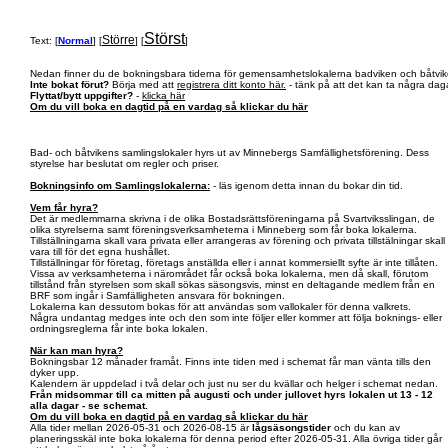
Störst
Större
Text: [
Normal
] [
] [
]
Nedan finner du de bokningsbara tiderna för gemensamhetslokalerna badviken och båtvik
Inte bokat förut?
Börja med att
registrera ditt konto här.
- tänk på att det kan ta några daga
Flyttat/bytt uppgifter?
-
klicka här
Om du vill boka en dagtid på en vardag så klickar du här
Bad- och båtvikens samlingslokaler hyrs ut av Minnebergs Samfällighetsförening. Dess
styrelse har beslutat om regler och priser.
Bokningsinfo om Samlingslokalerna:
- läs igenom detta innan du bokar din tid.
Vem får hyra?
Det är medlemmarna skrivna i de olika Bostadsrättsföreningarna på Svartviksslingan, de
olika styrelserna samt föreningsverksamheterna i Minneberg som får boka lokalerna.
Tillställningarna skall vara privata eller arrangeras av förening och privata tillstälningar skall
vara till för det egna hushållet.
Tillställningar för företag, företags anställda eller i annat kommersiellt syfte är inte tillåten.
Vissa av verksamheterna i närområdet får också boka lokalerna, men då skall, förutom
tillstånd från styrelsen som skall sökas säsongsvis, minst en deltagande medlem från en
BRF som ingår i Samfälligheten ansvara för bokningen.
Lokalerna kan dessutom bokas för att användas som vallokaler för denna valkrets.
Några undantag medges inte och den som inte följer eller kommer att följa boknings- eller
ordningsreglerna får inte boka lokalen.
När kan man hyra?
Bokningsbar 12 månader framåt. Finns inte tiden med i schemat får man vänta tills den
dyker upp.
Kalendern är uppdelad i två delar och just nu ser du kvällar och helger i schemat nedan.
Från midsommar till ca mitten på augusti och under jullovet hyrs lokalen ut 13 - 12
alla dagar - se schemat.
Om du vill boka en dagtid på en vardag så klickar du här
Alla tider mellan 2026-05-31 och 2026-08-15 är
lågsäsongstider
och du kan av
planeringsskäl inte boka lokalerna för denna period efter 2026-05-31. Alla övriga tider går