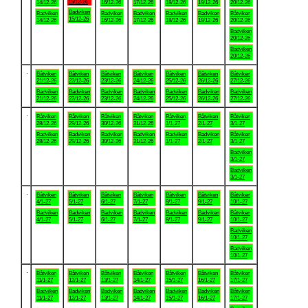
15/12-26
14/12-26
16/12-26
17/12-26
18/12-26
19/12-26
20/12-26
Badviken
Badviken
Badviken
Badviken
Badviken
Badviken
Båtviken
15/12-26
14/12-26
16/12-26
17/12-26
18/12-26
19/12-26
20/12-26
Badviken
20/12-26
Badviken
20/12-26
.
Båtviken
Båtviken
Båtviken
Båtviken
Båtviken
Båtviken
Båtviken
21/12-26
22/12-26
23/12-26
24/12-26
25/12-26
26/12-26
27/12-26
Badviken
Badviken
Badviken
Badviken
Badviken
Badviken
Badviken
21/12-26
22/12-26
23/12-26
24/12-26
25/12-26
26/12-26
27/12-26
.
Båtviken
Båtviken
Båtviken
Båtviken
Båtviken
Båtviken
Båtviken
28/12-26
29/12-26
30/12-26
31/12-26
1/1-27
2/1-27
3/1-27
Badviken
Badviken
Badviken
Badviken
Badviken
Badviken
Båtviken
28/12-26
29/12-26
30/12-26
31/12-26
1/1-27
2/1-27
3/1-27
Badviken
3/1-27
Badviken
3/1-27
.
Båtviken
Båtviken
Båtviken
Båtviken
Båtviken
Båtviken
Båtviken
4/1-27
5/1-27
6/1-27
7/1-27
8/1-27
9/1-27
10/1-27
Badviken
Badviken
Badviken
Badviken
Badviken
Badviken
Båtviken
4/1-27
5/1-27
6/1-27
7/1-27
8/1-27
9/1-27
10/1-27
Badviken
10/1-27
Badviken
10/1-27
.
Båtviken
Båtviken
Båtviken
Båtviken
Båtviken
Båtviken
Båtviken
11/1-27
12/1-27
13/1-27
14/1-27
15/1-27
16/1-27
17/1-27
Badviken
Badviken
Badviken
Badviken
Badviken
Badviken
Båtviken
11/1-27
12/1-27
13/1-27
14/1-27
15/1-27
16/1-27
17/1-27