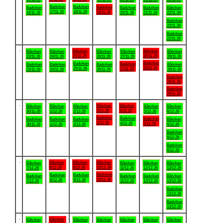
Badviken
Badviken
Badviken
Badviken
Badviken
Badviken
Båtviken
17/11-26
18/11-26
19/11-26
16/11-26
20/11-26
21/11-26
22/11-26
Badviken
22/11-26
Badviken
22/11-26
.
Båtviken
Båtviken
Båtviken
Båtviken
Båtviken
Båtviken
Båtviken
25/11-26
28/11-26
23/11-26
24/11-26
26/11-26
27/11-26
29/11-26
Badviken
Badviken
Badviken
Badviken
Badviken
Badviken
Båtviken
28/11-26
25/11-26
27/11-26
23/11-26
24/11-26
26/11-26
29/11-26
Badviken
29/11-26
Badviken
29/11-26
.
Båtviken
Båtviken
Båtviken
Båtviken
Båtviken
Båtviken
Båtviken
3/12-26
4/12-26
30/11-26
1/12-26
2/12-26
5/12-26
6/12-26
Badviken
Badviken
Badviken
Badviken
Badviken
Badviken
Båtviken
3/12-26
4/12-26
5/12-26
30/11-26
1/12-26
2/12-26
6/12-26
Badviken
6/12-26
Badviken
6/12-26
.
Båtviken
Båtviken
Båtviken
Båtviken
Båtviken
Båtviken
Båtviken
8/12-26
9/12-26
10/12-26
7/12-26
11/12-26
12/12-26
13/12-26
Badviken
Badviken
Badviken
Badviken
Badviken
Badviken
Båtviken
10/12-26
8/12-26
9/12-26
7/12-26
11/12-26
12/12-26
13/12-26
Badviken
13/12-26
Badviken
13/12-26
.
Båtviken
Båtviken
Båtviken
Båtviken
Båtviken
Båtviken
Båtviken