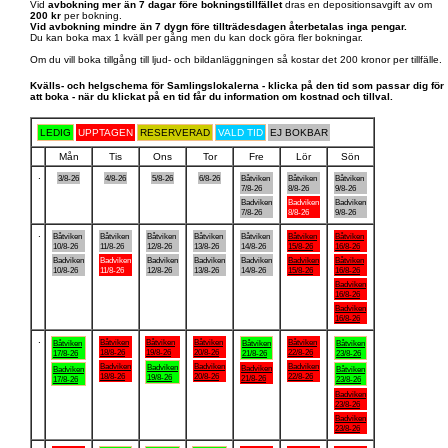
Vid
avbokning mer än 7 dagar före bokningstillfället
dras en depositionsavgift av om
200 kr
per bokning.
Vid avbokning mindre än 7 dygn före tillträdesdagen återbetalas inga pengar.
Du kan boka max 1 kväll per gång men du kan dock göra fler bokningar.
Om du vill boka tillgång till ljud- och bildanläggningen så kostar det 200 kronor per tillfälle.
Kvälls- och helgschema för Samlingslokalerna - klicka på den tid som passar dig för
att boka - när du klickat på en tid får du information om kostnad och tillval.
LEDIG
UPPTAGEN
RESERVERAD
VALD TID
EJ BOKBAR
Mån
Tis
Ons
Tor
Fre
Lör
Sön
.
3/8-26
4/8-26
5/8-26
6/8-26
Båtviken
Båtviken
Båtviken
7/8-26
8/8-26
9/8-26
Badviken
Badviken
Badviken
7/8-26
8/8-26
9/8-26
.
Båtviken
Båtviken
Båtviken
Båtviken
Båtviken
Båtviken
Båtviken
10/8-26
11/8-26
12/8-26
13/8-26
14/8-26
15/8-26
16/8-26
Badviken
Badviken
Badviken
Badviken
Badviken
Badviken
Båtviken
10/8-26
11/8-26
12/8-26
13/8-26
14/8-26
15/8-26
16/8-26
Badviken
16/8-26
Badviken
16/8-26
.
Båtviken
Båtviken
Båtviken
Båtviken
Båtviken
Båtviken
Båtviken
18/8-26
19/8-26
20/8-26
22/8-26
17/8-26
21/8-26
23/8-26
Badviken
Badviken
Badviken
Badviken
Badviken
Badviken
Båtviken
18/8-26
20/8-26
22/8-26
19/8-26
21/8-26
17/8-26
23/8-26
Badviken
23/8-26
Badviken
23/8-26