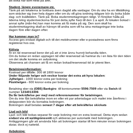
att boka när som helst på året.
Student, längre evenemang etc.
Tänk på att lokalerna är bokbara även dagtid alla vardagar. Om du ska ha en tillställning
som sträcker sig över hela dagen eller om du vill göra iordning tidigare bör du boka både
dag- och kvällstiden. Tänk på: Boka studentmottagningen tidigt. Vi försöker hålla på
tiderna kring studentveckorna för just detta syfte fram till den 1:a april. Är lokalen bokad i
annat syfte (mån-fre) kan man komma att få maka på sig. Den som skall ha
studentmottagning skall av hänsyn till andra som vill ha sina mottagningar inte boka
dagen före eller dagen efter.
Hur kommer man in?
Access ges endast digitalt och till det mobilnummer eller e-postadress som finns
registrerat hos oss.
Kölista
Är en tid reserverad beror det på att vi inte ännu hunnit behandla tiden.
Om du bokar en redan upptagen tid eller reserverad så hamnar du i en lista för den tiden
om det skulle komma en avbokning.
Observera att chansen att få en redan bokad/reserverad tid är ytterst liten.
Betalningsinformation:
Kostnad per tillfälle: 300 till 1800 kronor
Under följande helger och veckor kostar det extra att hyra lokalen
:
Julhelgen
- 1000 kronor extra per bokning
Påskhelgen
- 600 kronor extra per bokning
Betalning sker via
(OBS)
Bankgiro
till kontonummer
5596-7509
eller via
Swish
till
nummer
1234013306
Du får bekräftelse per mejl med referensnummer för betalningen.
Om du inte fått bekräftelse inom en eller ett par arbetsdagar och mailet inte återfinns i
skräpposten bör du kontakta bokningen.
Bokningen skall betalas
senast 7 dagar efter att bekräftelse skickats
Ljud och bild
Ljud- och bild bokas separat för varje bokning mot en extra kostnad. Detta styrs sedan
endast via ett webbgränssnitt
och aktiveras per automatik med bokningen.
Anläggningen går att använda från att bokningen startar till fem minuter innan bokningen
slutar, dock ej nattetid.
Avbokning: