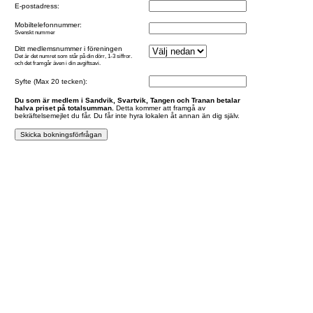
E-postadress:
Mobiltelefonnummer:
Svenskt nummer
Ditt medlemsnummer i föreningen
Det är det numret som står på din dörr, 1-3 siffror.
och det framgår även i din avgiftsavi.
Syfte (Max 20 tecken):
Du som är medlem i Sandvik, Svartvik, Tangen och Tranan betalar
halva priset på totalsumman.
Detta kommer att framgå av
bekräftelsemejlet du får. Du får inte hyra lokalen åt annan än dig själv.