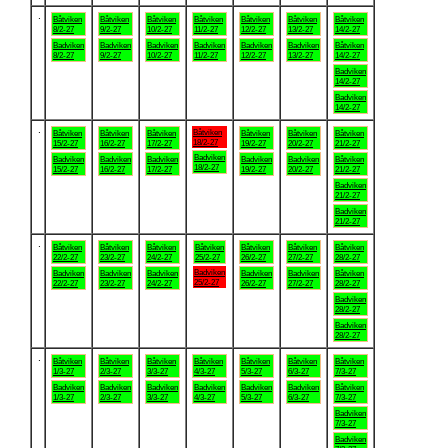
.
Båtviken
Båtviken
Båtviken
Båtviken
Båtviken
Båtviken
Båtviken
8/2-27
9/2-27
10/2-27
11/2-27
12/2-27
13/2-27
14/2-27
Badviken
Badviken
Badviken
Badviken
Badviken
Badviken
Båtviken
8/2-27
9/2-27
10/2-27
11/2-27
12/2-27
13/2-27
14/2-27
Badviken
14/2-27
Badviken
14/2-27
.
Båtviken
Båtviken
Båtviken
Båtviken
Båtviken
Båtviken
Båtviken
18/2-27
15/2-27
16/2-27
17/2-27
19/2-27
20/2-27
21/2-27
Badviken
Badviken
Badviken
Badviken
Badviken
Badviken
Båtviken
18/2-27
15/2-27
16/2-27
17/2-27
19/2-27
20/2-27
21/2-27
Badviken
21/2-27
Badviken
21/2-27
.
Båtviken
Båtviken
Båtviken
Båtviken
Båtviken
Båtviken
Båtviken
22/2-27
23/2-27
24/2-27
25/2-27
26/2-27
27/2-27
28/2-27
Badviken
Badviken
Badviken
Badviken
Badviken
Badviken
Båtviken
25/2-27
22/2-27
23/2-27
24/2-27
26/2-27
27/2-27
28/2-27
Badviken
28/2-27
Badviken
28/2-27
.
Båtviken
Båtviken
Båtviken
Båtviken
Båtviken
Båtviken
Båtviken
1/3-27
2/3-27
3/3-27
4/3-27
5/3-27
6/3-27
7/3-27
Badviken
Badviken
Badviken
Badviken
Badviken
Badviken
Båtviken
1/3-27
2/3-27
3/3-27
4/3-27
5/3-27
6/3-27
7/3-27
Badviken
7/3-27
Badviken