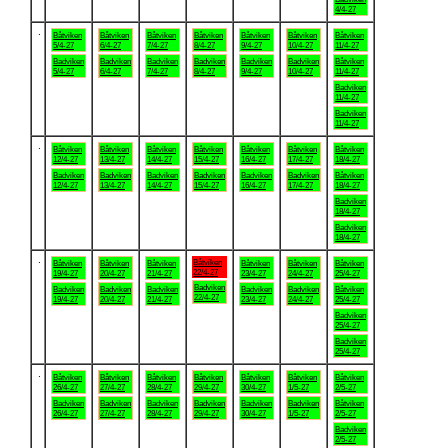
4/4-27
.
Båtviken
Båtviken
Båtviken
Båtviken
Båtviken
Båtviken
Båtviken
5/4-27
6/4-27
7/4-27
8/4-27
9/4-27
10/4-27
11/4-27
Badviken
Badviken
Badviken
Badviken
Badviken
Badviken
Båtviken
5/4-27
6/4-27
7/4-27
8/4-27
9/4-27
10/4-27
11/4-27
Badviken
11/4-27
Badviken
11/4-27
.
Båtviken
Båtviken
Båtviken
Båtviken
Båtviken
Båtviken
Båtviken
12/4-27
13/4-27
14/4-27
15/4-27
16/4-27
17/4-27
18/4-27
Badviken
Badviken
Badviken
Badviken
Badviken
Badviken
Båtviken
12/4-27
13/4-27
14/4-27
15/4-27
16/4-27
17/4-27
18/4-27
Badviken
18/4-27
Badviken
18/4-27
.
Båtviken
Båtviken
Båtviken
Båtviken
Båtviken
Båtviken
Båtviken
22/4-27
19/4-27
20/4-27
21/4-27
23/4-27
24/4-27
25/4-27
Badviken
Badviken
Badviken
Badviken
Badviken
Badviken
Båtviken
22/4-27
19/4-27
20/4-27
21/4-27
23/4-27
24/4-27
25/4-27
Badviken
25/4-27
Badviken
25/4-27
.
Båtviken
Båtviken
Båtviken
Båtviken
Båtviken
Båtviken
Båtviken
26/4-27
27/4-27
28/4-27
29/4-27
30/4-27
1/5-27
2/5-27
Badviken
Badviken
Badviken
Badviken
Badviken
Badviken
Båtviken
26/4-27
27/4-27
28/4-27
29/4-27
30/4-27
1/5-27
2/5-27
Badviken
2/5-27