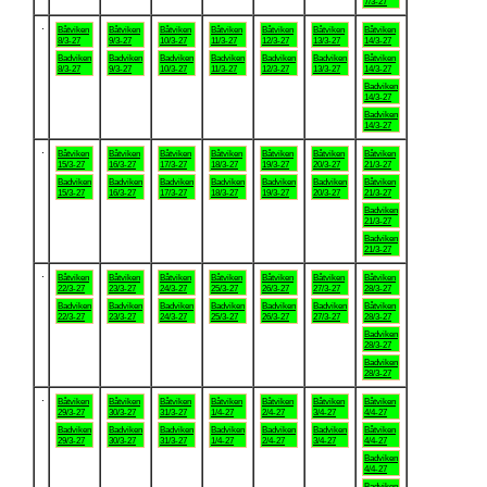
7/3-27
.
Båtviken
Båtviken
Båtviken
Båtviken
Båtviken
Båtviken
Båtviken
8/3-27
9/3-27
10/3-27
11/3-27
12/3-27
13/3-27
14/3-27
Badviken
Badviken
Badviken
Badviken
Badviken
Badviken
Båtviken
8/3-27
9/3-27
10/3-27
11/3-27
12/3-27
13/3-27
14/3-27
Badviken
14/3-27
Badviken
14/3-27
.
Båtviken
Båtviken
Båtviken
Båtviken
Båtviken
Båtviken
Båtviken
15/3-27
16/3-27
17/3-27
18/3-27
19/3-27
20/3-27
21/3-27
Badviken
Badviken
Badviken
Badviken
Badviken
Badviken
Båtviken
15/3-27
16/3-27
17/3-27
18/3-27
19/3-27
20/3-27
21/3-27
Badviken
21/3-27
Badviken
21/3-27
.
Båtviken
Båtviken
Båtviken
Båtviken
Båtviken
Båtviken
Båtviken
22/3-27
23/3-27
24/3-27
25/3-27
26/3-27
27/3-27
28/3-27
Badviken
Badviken
Badviken
Badviken
Badviken
Badviken
Båtviken
22/3-27
23/3-27
24/3-27
25/3-27
26/3-27
27/3-27
28/3-27
Badviken
28/3-27
Badviken
28/3-27
.
Båtviken
Båtviken
Båtviken
Båtviken
Båtviken
Båtviken
Båtviken
29/3-27
30/3-27
31/3-27
1/4-27
2/4-27
3/4-27
4/4-27
Badviken
Badviken
Badviken
Badviken
Badviken
Badviken
Båtviken
29/3-27
30/3-27
31/3-27
1/4-27
2/4-27
3/4-27
4/4-27
Badviken
4/4-27
Badviken