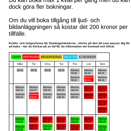
Du kan boka max 1 kväll per gång men du kan
dock göra fler bokningar.
Om du vill boka tillgång till ljud- och
bildanläggningen så kostar det 200 kronor per
tillfälle.
Kvälls- och helgschema för Samlingslokalerna - klicka på den tid som passar dig för
att boka - när du klickat på en tid får du information om kostnad och tillval.
LEDIG
UPPTAGEN
RESERVERAD
VALD TID
EJ BOKBAR
Mån
Tis
Ons
Tor
Fre
Lör
Sön
.
3/8-26
4/8-26
5/8-26
6/8-26
Båtviken
Båtviken
Båtviken
7/8-26
8/8-26
9/8-26
Badviken
Badviken
Badviken
7/8-26
8/8-26
9/8-26
.
Båtviken
Båtviken
Båtviken
Båtviken
Båtviken
Båtviken
Båtviken
10/8-26
11/8-26
12/8-26
13/8-26
14/8-26
15/8-26
16/8-26
Badviken
Badviken
Badviken
Badviken
Badviken
Badviken
Båtviken
10/8-26
11/8-26
12/8-26
13/8-26
14/8-26
15/8-26
16/8-26
Badviken
16/8-26
Badviken
16/8-26
.
Båtviken
Båtviken
Båtviken
Båtviken
Båtviken
Båtviken
Båtviken
18/8-26
19/8-26
20/8-26
22/8-26
17/8-26
21/8-26
23/8-26
Badviken
Badviken
Badviken
Badviken
Badviken
Badviken
Båtviken
18/8-26
20/8-26
22/8-26
19/8-26
21/8-26
17/8-26
23/8-26