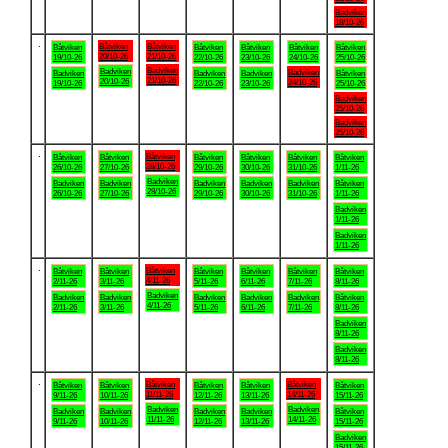
Badviken
18/10-26
.
Båtviken
Båtviken
Båtviken
Båtviken
Båtviken
Båtviken
Båtviken
20/10-26
21/10-26
19/10-26
22/10-26
23/10-26
24/10-26
25/10-26
Badviken
Badviken
Badviken
Badviken
Badviken
Badviken
Båtviken
21/10-26
20/10-26
24/10-26
19/10-26
22/10-26
23/10-26
25/10-26
Badviken
25/10-26
Badviken
25/10-26
.
Båtviken
Båtviken
Båtviken
Båtviken
Båtviken
Båtviken
Båtviken
28/10-26
26/10-26
27/10-26
29/10-26
30/10-26
31/10-26
1/11-26
Badviken
Badviken
Badviken
Badviken
Badviken
Badviken
Båtviken
28/10-26
26/10-26
27/10-26
29/10-26
30/10-26
31/10-26
1/11-26
Badviken
1/11-26
Badviken
1/11-26
.
Båtviken
Båtviken
Båtviken
Båtviken
Båtviken
Båtviken
Båtviken
4/11-26
2/11-26
3/11-26
5/11-26
6/11-26
7/11-26
8/11-26
Badviken
Badviken
Badviken
Badviken
Badviken
Badviken
Båtviken
4/11-26
2/11-26
3/11-26
5/11-26
6/11-26
7/11-26
8/11-26
Badviken
8/11-26
Badviken
8/11-26
.
Båtviken
Båtviken
Båtviken
Båtviken
Båtviken
Båtviken
Båtviken
11/11-26
14/11-26
9/11-26
10/11-26
12/11-26
13/11-26
15/11-26
Badviken
Badviken
Badviken
Badviken
Badviken
Badviken
Båtviken
11/11-26
14/11-26
9/11-26
10/11-26
12/11-26
13/11-26
15/11-26
Badviken
15/11-26