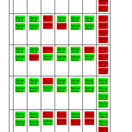
Badviken
20/9-26
Badviken
20/9-26
.
Båtviken
Båtviken
Båtviken
Båtviken
Båtviken
Båtviken
Båtviken
23/9-26
27/9-26
21/9-26
22/9-26
24/9-26
25/9-26
26/9-26
Badviken
Båtviken
Badviken
Badviken
Badviken
Badviken
Badviken
23/9-26
27/9-26
24/9-26
21/9-26
22/9-26
25/9-26
26/9-26
Badviken
27/9-26
Badviken
27/9-26
.
Båtviken
Båtviken
Båtviken
Båtviken
Båtviken
Båtviken
Båtviken
30/9-26
3/10-26
4/10-26
28/9-26
29/9-26
1/10-26
2/10-26
Båtviken
Badviken
Badviken
Badviken
Badviken
Badviken
Badviken
4/10-26
30/9-26
3/10-26
29/9-26
28/9-26
1/10-26
2/10-26
Badviken
4/10-26
Badviken
4/10-26
.
Båtviken
Båtviken
Båtviken
Båtviken
Båtviken
Båtviken
Båtviken
7/10-26
5/10-26
6/10-26
8/10-26
9/10-26
10/10-26
11/10-26
Badviken
Badviken
Badviken
Badviken
Badviken
Badviken
Båtviken
7/10-26
5/10-26
6/10-26
8/10-26
9/10-26
10/10-26
11/10-26
Badviken
11/10-26
Badviken
11/10-26
.
Båtviken
Båtviken
Båtviken
Båtviken
Båtviken
Båtviken
Båtviken
14/10-26
15/10-26
17/10-26
12/10-26
13/10-26
16/10-26
18/10-26
Badviken
Badviken
Badviken
Badviken
Badviken
Badviken
Båtviken
15/10-26
17/10-26
14/10-26
16/10-26
12/10-26
13/10-26
18/10-26
Badviken
18/10-26