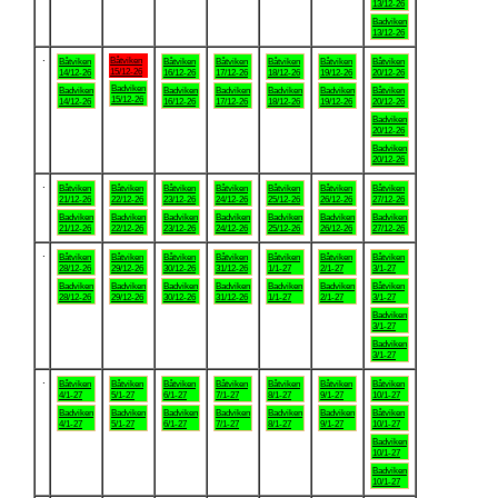
13/12-26
Badviken
13/12-26
.
Båtviken
Båtviken
Båtviken
Båtviken
Båtviken
Båtviken
Båtviken
15/12-26
14/12-26
16/12-26
17/12-26
18/12-26
19/12-26
20/12-26
Badviken
Badviken
Badviken
Badviken
Badviken
Badviken
Båtviken
15/12-26
14/12-26
16/12-26
17/12-26
18/12-26
19/12-26
20/12-26
Badviken
20/12-26
Badviken
20/12-26
.
Båtviken
Båtviken
Båtviken
Båtviken
Båtviken
Båtviken
Båtviken
21/12-26
22/12-26
23/12-26
24/12-26
25/12-26
26/12-26
27/12-26
Badviken
Badviken
Badviken
Badviken
Badviken
Badviken
Badviken
21/12-26
22/12-26
23/12-26
24/12-26
25/12-26
26/12-26
27/12-26
.
Båtviken
Båtviken
Båtviken
Båtviken
Båtviken
Båtviken
Båtviken
28/12-26
29/12-26
30/12-26
31/12-26
1/1-27
2/1-27
3/1-27
Badviken
Badviken
Badviken
Badviken
Badviken
Badviken
Båtviken
28/12-26
29/12-26
30/12-26
31/12-26
1/1-27
2/1-27
3/1-27
Badviken
3/1-27
Badviken
3/1-27
.
Båtviken
Båtviken
Båtviken
Båtviken
Båtviken
Båtviken
Båtviken
4/1-27
5/1-27
6/1-27
7/1-27
8/1-27
9/1-27
10/1-27
Badviken
Badviken
Badviken
Badviken
Badviken
Badviken
Båtviken
4/1-27
5/1-27
6/1-27
7/1-27
8/1-27
9/1-27
10/1-27
Badviken
10/1-27
Badviken
10/1-27