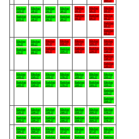
30/5-27
.
Båtviken
Båtviken
Båtviken
Båtviken
Båtviken
Båtviken
Båtviken
4/6-27
5/6-27
6/6-27
31/5-27
1/6-27
2/6-27
3/6-27
Badviken
Badviken
Båtviken
Badviken
Badviken
Badviken
Badviken
4/6-27
5/6-27
6/6-27
31/5-27
1/6-27
2/6-27
3/6-27
Badviken
6/6-27
Badviken
6/6-27
.
Båtviken
Båtviken
Båtviken
Båtviken
Båtviken
Båtviken
Båtviken
9/6-27
10/6-27
11/6-27
12/6-27
13/6-27
7/6-27
8/6-27
Badviken
Badviken
Badviken
Båtviken
Badviken
Badviken
Badviken
9/6-27
11/6-27
12/6-27
13/6-27
10/6-27
7/6-27
8/6-27
Badviken
13/6-27
Badviken
13/6-27
.
Båtviken
Båtviken
Båtviken
Båtviken
Båtviken
Båtviken
Båtviken
14/6-27
15/6-27
16/6-27
17/6-27
18/6-27
19/6-27
20/6-27
Badviken
Badviken
Badviken
Badviken
Badviken
Badviken
Båtviken
14/6-27
15/6-27
16/6-27
17/6-27
18/6-27
19/6-27
20/6-27
Badviken
20/6-27
Badviken
20/6-27
.
Båtviken
Båtviken
Båtviken
Båtviken
Båtviken
Båtviken
Båtviken
21/6-27
22/6-27
23/6-27
24/6-27
25/6-27
26/6-27
27/6-27
Badviken
Badviken
Badviken
Badviken
Badviken
Badviken
Badviken
21/6-27
22/6-27
23/6-27
24/6-27
25/6-27
26/6-27
27/6-27
.
Båtviken
Båtviken
Båtviken
Båtviken
Båtviken
Båtviken
Båtviken
28/6-27
29/6-27
30/6-27
1/7-27
2/7-27
3/7-27
4/7-27
Badviken
Badviken
Badviken
Badviken
Badviken
Badviken
Badviken