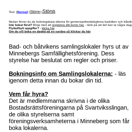
Störst
Större
Text: [
Normal
] [
] [
]
Nedan finner du de bokningsbara tiderna för gemensamhetslokalerna badviken och båtvik
Inte bokat förut?
Börja med att
registrera ditt konto här.
- tänk på att det kan ta några daga
Flyttat/bytt uppgifter?
-
klicka här
Om du vill boka en dagtid på en vardag så klickar du här
Bad- och båtvikens samlingslokaler hyrs ut av
Minnebergs Samfällighetsförening. Dess
styrelse har beslutat om regler och priser.
Bokningsinfo om Samlingslokalerna:
- läs
igenom detta innan du bokar din tid.
Vem får hyra?
Det är medlemmarna skrivna i de olika
Bostadsrättsföreningarna på Svartviksslingan,
de olika styrelserna samt
föreningsverksamheterna i Minneberg som får
boka lokalerna.