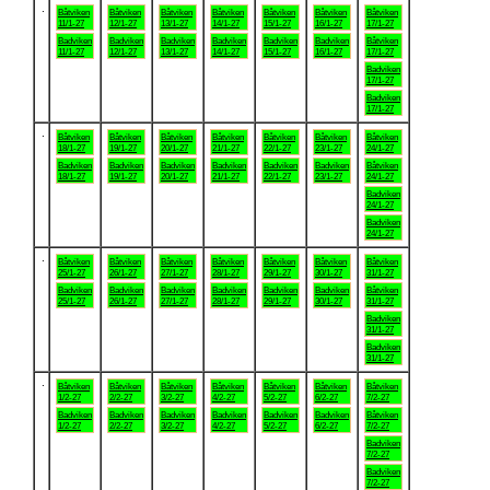
.
Båtviken
Båtviken
Båtviken
Båtviken
Båtviken
Båtviken
Båtviken
11/1-27
12/1-27
13/1-27
14/1-27
15/1-27
16/1-27
17/1-27
Badviken
Badviken
Badviken
Badviken
Badviken
Badviken
Båtviken
11/1-27
12/1-27
13/1-27
14/1-27
15/1-27
16/1-27
17/1-27
Badviken
17/1-27
Badviken
17/1-27
.
Båtviken
Båtviken
Båtviken
Båtviken
Båtviken
Båtviken
Båtviken
18/1-27
19/1-27
20/1-27
21/1-27
22/1-27
23/1-27
24/1-27
Badviken
Badviken
Badviken
Badviken
Badviken
Badviken
Båtviken
18/1-27
19/1-27
20/1-27
21/1-27
22/1-27
23/1-27
24/1-27
Badviken
24/1-27
Badviken
24/1-27
.
Båtviken
Båtviken
Båtviken
Båtviken
Båtviken
Båtviken
Båtviken
25/1-27
26/1-27
27/1-27
28/1-27
29/1-27
30/1-27
31/1-27
Badviken
Badviken
Badviken
Badviken
Badviken
Badviken
Båtviken
25/1-27
26/1-27
27/1-27
28/1-27
29/1-27
30/1-27
31/1-27
Badviken
31/1-27
Badviken
31/1-27
.
Båtviken
Båtviken
Båtviken
Båtviken
Båtviken
Båtviken
Båtviken
1/2-27
2/2-27
3/2-27
4/2-27
5/2-27
6/2-27
7/2-27
Badviken
Badviken
Badviken
Badviken
Badviken
Badviken
Båtviken
1/2-27
2/2-27
3/2-27
4/2-27
5/2-27
6/2-27
7/2-27
Badviken
7/2-27
Badviken
7/2-27