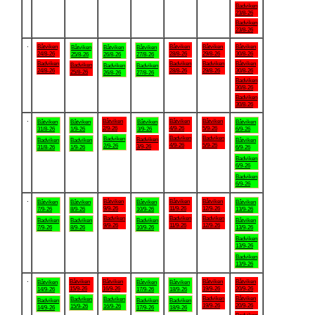
Badviken
23/8-26
Badviken
23/8-26
.
Båtviken
Båtviken
Båtviken
Båtviken
Båtviken
Båtviken
Båtviken
24/8-26
28/8-26
29/8-26
30/8-26
25/8-26
26/8-26
27/8-26
Badviken
Badviken
Badviken
Båtviken
Badviken
Badviken
Badviken
24/8-26
28/8-26
29/8-26
30/8-26
25/8-26
26/8-26
27/8-26
Badviken
30/8-26
Badviken
30/8-26
.
Båtviken
Båtviken
Båtviken
Båtviken
Båtviken
Båtviken
Båtviken
2/9-26
4/9-26
5/9-26
31/8-26
1/9-26
3/9-26
6/9-26
Badviken
Badviken
Badviken
Badviken
Badviken
Badviken
Båtviken
4/9-26
5/9-26
2/9-26
3/9-26
31/8-26
1/9-26
6/9-26
Badviken
6/9-26
Badviken
6/9-26
.
Båtviken
Båtviken
Båtviken
Båtviken
Båtviken
Båtviken
Båtviken
9/9-26
11/9-26
12/9-26
7/9-26
8/9-26
10/9-26
13/9-26
Badviken
Badviken
Badviken
Badviken
Badviken
Badviken
Båtviken
9/9-26
11/9-26
12/9-26
7/9-26
8/9-26
10/9-26
13/9-26
Badviken
13/9-26
Badviken
13/9-26
.
Båtviken
Båtviken
Båtviken
Båtviken
Båtviken
Båtviken
Båtviken
15/9-26
16/9-26
19/9-26
20/9-26
14/9-26
17/9-26
18/9-26
Badviken
Båtviken
Badviken
Badviken
Badviken
Badviken
Badviken
19/9-26
20/9-26
15/9-26
16/9-26
14/9-26
17/9-26
18/9-26