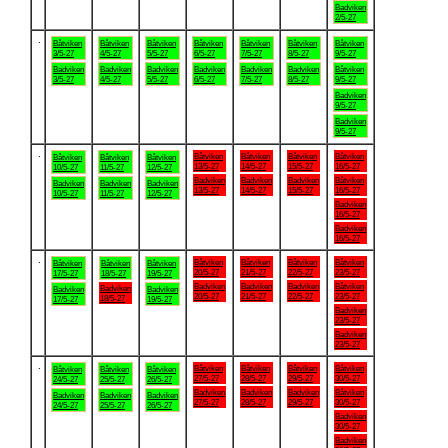
Badviken
2/5-27
.
Båtviken
Båtviken
Båtviken
Båtviken
Båtviken
Båtviken
Båtviken
3/5-27
4/5-27
5/5-27
6/5-27
7/5-27
8/5-27
9/5-27
Badviken
Badviken
Badviken
Badviken
Badviken
Badviken
Båtviken
3/5-27
4/5-27
5/5-27
6/5-27
7/5-27
8/5-27
9/5-27
Badviken
9/5-27
Badviken
9/5-27
.
Båtviken
Båtviken
Båtviken
Båtviken
Båtviken
Båtviken
Båtviken
13/5-27
14/5-27
15/5-27
16/5-27
10/5-27
11/5-27
12/5-27
Badviken
Badviken
Badviken
Båtviken
Badviken
Badviken
Badviken
13/5-27
14/5-27
15/5-27
16/5-27
10/5-27
11/5-27
12/5-27
Badviken
16/5-27
Badviken
16/5-27
.
Båtviken
Båtviken
Båtviken
Båtviken
Båtviken
Båtviken
Båtviken
20/5-27
21/5-27
22/5-27
23/5-27
17/5-27
18/5-27
19/5-27
Badviken
Badviken
Badviken
Båtviken
Badviken
Badviken
Badviken
20/5-27
21/5-27
22/5-27
23/5-27
18/5-27
17/5-27
19/5-27
Badviken
23/5-27
Badviken
23/5-27
.
Båtviken
Båtviken
Båtviken
Båtviken
Båtviken
Båtviken
Båtviken
27/5-27
28/5-27
29/5-27
30/5-27
24/5-27
25/5-27
26/5-27
Badviken
Badviken
Badviken
Båtviken
Badviken
Badviken
Badviken
27/5-27
28/5-27
29/5-27
30/5-27
24/5-27
25/5-27
26/5-27
Badviken
30/5-27
Badviken