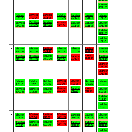
Badviken
15/11-26
.
Båtviken
Båtviken
Båtviken
Båtviken
Båtviken
Båtviken
Båtviken
17/11-26
18/11-26
16/11-26
19/11-26
20/11-26
21/11-26
22/11-26
Badviken
Badviken
Badviken
Badviken
Badviken
Badviken
Båtviken
17/11-26
18/11-26
19/11-26
16/11-26
20/11-26
21/11-26
22/11-26
Badviken
22/11-26
Badviken
22/11-26
.
Båtviken
Båtviken
Båtviken
Båtviken
Båtviken
Båtviken
Båtviken
25/11-26
28/11-26
23/11-26
24/11-26
26/11-26
27/11-26
29/11-26
Badviken
Badviken
Badviken
Badviken
Badviken
Badviken
Båtviken
28/11-26
25/11-26
27/11-26
23/11-26
24/11-26
26/11-26
29/11-26
Badviken
29/11-26
Badviken
29/11-26
.
Båtviken
Båtviken
Båtviken
Båtviken
Båtviken
Båtviken
Båtviken
3/12-26
4/12-26
30/11-26
1/12-26
2/12-26
5/12-26
6/12-26
Badviken
Badviken
Badviken
Badviken
Badviken
Badviken
Båtviken
3/12-26
4/12-26
5/12-26
30/11-26
1/12-26
2/12-26
6/12-26
Badviken
6/12-26
Badviken
6/12-26
.
Båtviken
Båtviken
Båtviken
Båtviken
Båtviken
Båtviken
Båtviken
8/12-26
9/12-26
10/12-26
7/12-26
11/12-26
12/12-26
13/12-26
Badviken
Badviken
Badviken
Badviken
Badviken
Badviken
Båtviken
10/12-26
8/12-26
9/12-26
7/12-26
11/12-26
12/12-26
13/12-26
Badviken