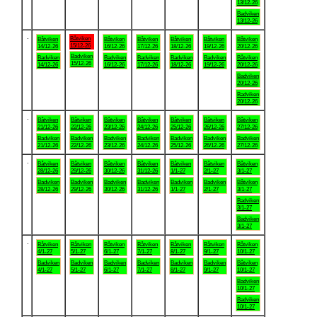
13/12-26
Badviken
13/12-26
.
Båtviken
Båtviken
Båtviken
Båtviken
Båtviken
Båtviken
Båtviken
15/12-26
14/12-26
16/12-26
17/12-26
18/12-26
19/12-26
20/12-26
Badviken
Badviken
Badviken
Badviken
Badviken
Badviken
Båtviken
15/12-26
14/12-26
16/12-26
17/12-26
18/12-26
19/12-26
20/12-26
Badviken
20/12-26
Badviken
20/12-26
.
Båtviken
Båtviken
Båtviken
Båtviken
Båtviken
Båtviken
Båtviken
21/12-26
22/12-26
23/12-26
24/12-26
25/12-26
26/12-26
27/12-26
Badviken
Badviken
Badviken
Badviken
Badviken
Badviken
Badviken
21/12-26
22/12-26
23/12-26
24/12-26
25/12-26
26/12-26
27/12-26
.
Båtviken
Båtviken
Båtviken
Båtviken
Båtviken
Båtviken
Båtviken
28/12-26
29/12-26
30/12-26
31/12-26
1/1-27
2/1-27
3/1-27
Badviken
Badviken
Badviken
Badviken
Badviken
Badviken
Båtviken
28/12-26
29/12-26
30/12-26
31/12-26
1/1-27
2/1-27
3/1-27
Badviken
3/1-27
Badviken
3/1-27
.
Båtviken
Båtviken
Båtviken
Båtviken
Båtviken
Båtviken
Båtviken
4/1-27
5/1-27
6/1-27
7/1-27
8/1-27
9/1-27
10/1-27
Badviken
Badviken
Badviken
Badviken
Badviken
Badviken
Båtviken
4/1-27
5/1-27
6/1-27
7/1-27
8/1-27
9/1-27
10/1-27
Badviken
10/1-27
Badviken
10/1-27