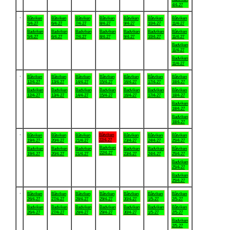
4/4-27
.
Båtviken
Båtviken
Båtviken
Båtviken
Båtviken
Båtviken
Båtviken
5/4-27
6/4-27
7/4-27
8/4-27
9/4-27
10/4-27
11/4-27
Badviken
Badviken
Badviken
Badviken
Badviken
Badviken
Båtviken
5/4-27
6/4-27
7/4-27
8/4-27
9/4-27
10/4-27
11/4-27
Badviken
11/4-27
Badviken
11/4-27
.
Båtviken
Båtviken
Båtviken
Båtviken
Båtviken
Båtviken
Båtviken
12/4-27
13/4-27
14/4-27
15/4-27
16/4-27
17/4-27
18/4-27
Badviken
Badviken
Badviken
Badviken
Badviken
Badviken
Båtviken
12/4-27
13/4-27
14/4-27
15/4-27
16/4-27
17/4-27
18/4-27
Badviken
18/4-27
Badviken
18/4-27
.
Båtviken
Båtviken
Båtviken
Båtviken
Båtviken
Båtviken
Båtviken
22/4-27
19/4-27
20/4-27
21/4-27
23/4-27
24/4-27
25/4-27
Badviken
Badviken
Badviken
Badviken
Badviken
Badviken
Båtviken
22/4-27
19/4-27
20/4-27
21/4-27
23/4-27
24/4-27
25/4-27
Badviken
25/4-27
Badviken
25/4-27
.
Båtviken
Båtviken
Båtviken
Båtviken
Båtviken
Båtviken
Båtviken
26/4-27
27/4-27
28/4-27
29/4-27
30/4-27
1/5-27
2/5-27
Badviken
Badviken
Badviken
Badviken
Badviken
Badviken
Båtviken
26/4-27
27/4-27
28/4-27
29/4-27
30/4-27
1/5-27
2/5-27
Badviken
2/5-27