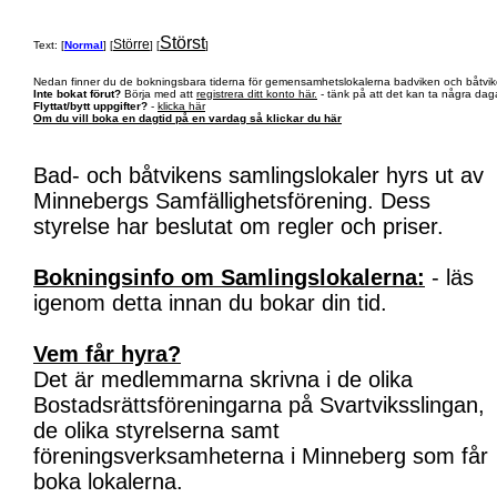
Störst
Större
Text: [
Normal
] [
] [
]
Nedan finner du de bokningsbara tiderna för gemensamhetslokalerna badviken och båtvik
Inte bokat förut?
Börja med att
registrera ditt konto här.
- tänk på att det kan ta några daga
Flyttat/bytt uppgifter?
-
klicka här
Om du vill boka en dagtid på en vardag så klickar du här
Bad- och båtvikens samlingslokaler hyrs ut av
Minnebergs Samfällighetsförening. Dess
styrelse har beslutat om regler och priser.
Bokningsinfo om Samlingslokalerna:
- läs
igenom detta innan du bokar din tid.
Vem får hyra?
Det är medlemmarna skrivna i de olika
Bostadsrättsföreningarna på Svartviksslingan,
de olika styrelserna samt
föreningsverksamheterna i Minneberg som får
boka lokalerna.