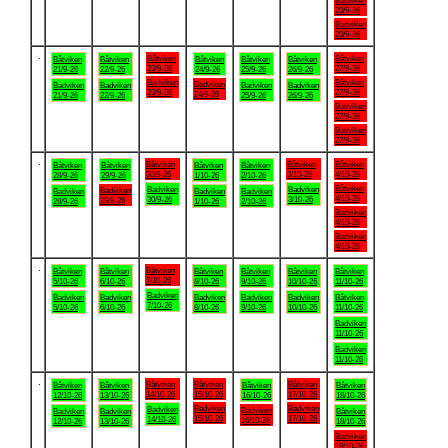
Badviken
20/9-26
Badviken
20/9-26
.
Båtviken
Båtviken
Båtviken
Båtviken
Båtviken
Båtviken
Båtviken
23/9-26
27/9-26
21/9-26
22/9-26
24/9-26
25/9-26
26/9-26
Badviken
Båtviken
Badviken
Badviken
Badviken
Badviken
Badviken
23/9-26
27/9-26
24/9-26
21/9-26
22/9-26
25/9-26
26/9-26
Badviken
27/9-26
Badviken
27/9-26
.
Båtviken
Båtviken
Båtviken
Båtviken
Båtviken
Båtviken
Båtviken
30/9-26
3/10-26
4/10-26
28/9-26
29/9-26
1/10-26
2/10-26
Båtviken
Badviken
Badviken
Badviken
Badviken
Badviken
Badviken
4/10-26
30/9-26
3/10-26
29/9-26
28/9-26
1/10-26
2/10-26
Badviken
4/10-26
Badviken
4/10-26
.
Båtviken
Båtviken
Båtviken
Båtviken
Båtviken
Båtviken
Båtviken
7/10-26
5/10-26
6/10-26
8/10-26
9/10-26
10/10-26
11/10-26
Badviken
Badviken
Badviken
Badviken
Badviken
Badviken
Båtviken
7/10-26
5/10-26
6/10-26
8/10-26
9/10-26
10/10-26
11/10-26
Badviken
11/10-26
Badviken
11/10-26
.
Båtviken
Båtviken
Båtviken
Båtviken
Båtviken
Båtviken
Båtviken
14/10-26
15/10-26
17/10-26
12/10-26
13/10-26
16/10-26
18/10-26
Badviken
Badviken
Badviken
Badviken
Badviken
Badviken
Båtviken
15/10-26
17/10-26
14/10-26
16/10-26
12/10-26
13/10-26
18/10-26
Badviken
18/10-26