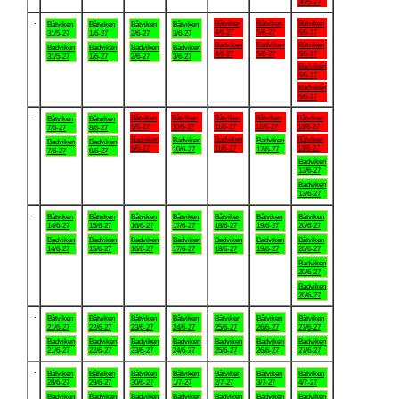
30/5-27
.
Båtviken
Båtviken
Båtviken
Båtviken
Båtviken
Båtviken
Båtviken
4/6-27
5/6-27
6/6-27
31/5-27
1/6-27
2/6-27
3/6-27
Badviken
Badviken
Båtviken
Badviken
Badviken
Badviken
Badviken
4/6-27
5/6-27
6/6-27
31/5-27
1/6-27
2/6-27
3/6-27
Badviken
6/6-27
Badviken
6/6-27
.
Båtviken
Båtviken
Båtviken
Båtviken
Båtviken
Båtviken
Båtviken
9/6-27
10/6-27
11/6-27
12/6-27
13/6-27
7/6-27
8/6-27
Badviken
Badviken
Båtviken
Badviken
Badviken
Badviken
Badviken
9/6-27
11/6-27
13/6-27
10/6-27
12/6-27
7/6-27
8/6-27
Badviken
13/6-27
Badviken
13/6-27
.
Båtviken
Båtviken
Båtviken
Båtviken
Båtviken
Båtviken
Båtviken
14/6-27
15/6-27
16/6-27
17/6-27
18/6-27
19/6-27
20/6-27
Badviken
Badviken
Badviken
Badviken
Badviken
Badviken
Båtviken
14/6-27
15/6-27
16/6-27
17/6-27
18/6-27
19/6-27
20/6-27
Badviken
20/6-27
Badviken
20/6-27
.
Båtviken
Båtviken
Båtviken
Båtviken
Båtviken
Båtviken
Båtviken
21/6-27
22/6-27
23/6-27
24/6-27
25/6-27
26/6-27
27/6-27
Badviken
Badviken
Badviken
Badviken
Badviken
Badviken
Badviken
21/6-27
22/6-27
23/6-27
24/6-27
25/6-27
26/6-27
27/6-27
.
Båtviken
Båtviken
Båtviken
Båtviken
Båtviken
Båtviken
Båtviken
28/6-27
29/6-27
30/6-27
1/7-27
2/7-27
3/7-27
4/7-27
Badviken
Badviken
Badviken
Badviken
Badviken
Badviken
Badviken