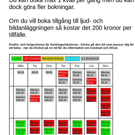
Du kan boka max 1 kväll per gång men du kan
dock göra fler bokningar.
Om du vill boka tillgång till ljud- och
bildanläggningen så kostar det 200 kronor per
tillfälle.
Kvälls- och helgschema för Samlingslokalerna - klicka på den tid som passar dig för
att boka - när du klickat på en tid får du information om kostnad och tillval.
LEDIG
UPPTAGEN
RESERVERAD
VALD TID
EJ BOKBAR
Mån
Tis
Ons
Tor
Fre
Lör
Sön
.
3/8-26
4/8-26
5/8-26
Båtviken
Båtviken
Båtviken
Båtviken
6/8-26
7/8-26
8/8-26
9/8-26
Badviken
Badviken
Badviken
Badviken
6/8-26
7/8-26
8/8-26
9/8-26
.
Båtviken
Båtviken
Båtviken
Båtviken
Båtviken
Båtviken
Båtviken
10/8-26
11/8-26
12/8-26
13/8-26
14/8-26
15/8-26
16/8-26
Badviken
Badviken
Badviken
Badviken
Badviken
Badviken
Båtviken
10/8-26
11/8-26
12/8-26
13/8-26
14/8-26
15/8-26
16/8-26
Badviken
16/8-26
Badviken
16/8-26
.
Båtviken
Båtviken
Båtviken
Båtviken
Båtviken
Båtviken
Båtviken
18/8-26
19/8-26
20/8-26
22/8-26
17/8-26
21/8-26
23/8-26
Badviken
Badviken
Badviken
Badviken
Badviken
Badviken
Båtviken
18/8-26
20/8-26
22/8-26
19/8-26
21/8-26
17/8-26
23/8-26