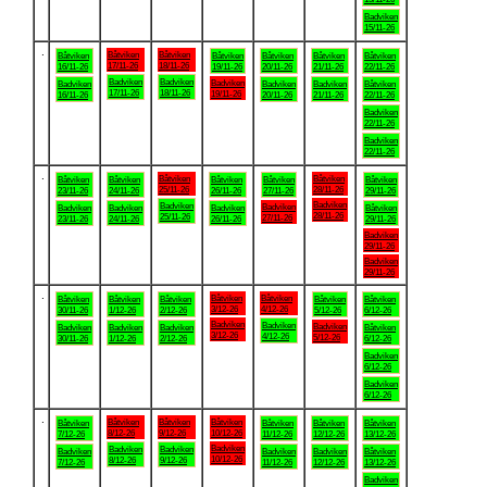
Badviken
15/11-26
.
Båtviken
Båtviken
Båtviken
Båtviken
Båtviken
Båtviken
Båtviken
17/11-26
18/11-26
16/11-26
19/11-26
20/11-26
21/11-26
22/11-26
Badviken
Badviken
Badviken
Badviken
Badviken
Badviken
Båtviken
17/11-26
18/11-26
19/11-26
16/11-26
20/11-26
21/11-26
22/11-26
Badviken
22/11-26
Badviken
22/11-26
.
Båtviken
Båtviken
Båtviken
Båtviken
Båtviken
Båtviken
Båtviken
25/11-26
28/11-26
23/11-26
24/11-26
26/11-26
27/11-26
29/11-26
Badviken
Badviken
Badviken
Badviken
Badviken
Badviken
Båtviken
28/11-26
25/11-26
27/11-26
23/11-26
24/11-26
26/11-26
29/11-26
Badviken
29/11-26
Badviken
29/11-26
.
Båtviken
Båtviken
Båtviken
Båtviken
Båtviken
Båtviken
Båtviken
3/12-26
4/12-26
30/11-26
1/12-26
2/12-26
5/12-26
6/12-26
Badviken
Badviken
Badviken
Badviken
Badviken
Badviken
Båtviken
3/12-26
4/12-26
5/12-26
30/11-26
1/12-26
2/12-26
6/12-26
Badviken
6/12-26
Badviken
6/12-26
.
Båtviken
Båtviken
Båtviken
Båtviken
Båtviken
Båtviken
Båtviken
8/12-26
9/12-26
10/12-26
7/12-26
11/12-26
12/12-26
13/12-26
Badviken
Badviken
Badviken
Badviken
Badviken
Badviken
Båtviken
10/12-26
8/12-26
9/12-26
7/12-26
11/12-26
12/12-26
13/12-26
Badviken