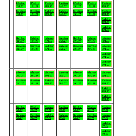
.
Båtviken
Båtviken
Båtviken
Båtviken
Båtviken
Båtviken
Båtviken
11/1-27
12/1-27
13/1-27
14/1-27
15/1-27
16/1-27
17/1-27
Badviken
Badviken
Badviken
Badviken
Badviken
Badviken
Båtviken
11/1-27
12/1-27
13/1-27
14/1-27
15/1-27
16/1-27
17/1-27
Badviken
17/1-27
Badviken
17/1-27
.
Båtviken
Båtviken
Båtviken
Båtviken
Båtviken
Båtviken
Båtviken
18/1-27
19/1-27
20/1-27
21/1-27
22/1-27
23/1-27
24/1-27
Badviken
Badviken
Badviken
Badviken
Badviken
Badviken
Båtviken
18/1-27
19/1-27
20/1-27
21/1-27
22/1-27
23/1-27
24/1-27
Badviken
24/1-27
Badviken
24/1-27
.
Båtviken
Båtviken
Båtviken
Båtviken
Båtviken
Båtviken
Båtviken
25/1-27
26/1-27
27/1-27
28/1-27
29/1-27
30/1-27
31/1-27
Badviken
Badviken
Badviken
Badviken
Badviken
Badviken
Båtviken
25/1-27
26/1-27
27/1-27
28/1-27
29/1-27
30/1-27
31/1-27
Badviken
31/1-27
Badviken
31/1-27
.
Båtviken
Båtviken
Båtviken
Båtviken
Båtviken
Båtviken
Båtviken
1/2-27
2/2-27
3/2-27
4/2-27
5/2-27
6/2-27
7/2-27
Badviken
Badviken
Badviken
Badviken
Badviken
Badviken
Båtviken
1/2-27
2/2-27
3/2-27
4/2-27
5/2-27
6/2-27
7/2-27
Badviken
7/2-27
Badviken
7/2-27