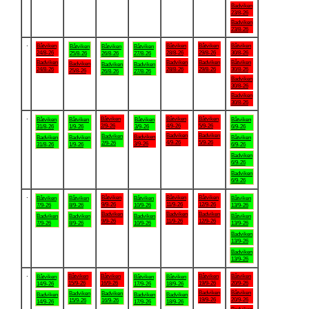
Badviken
23/8-26
Badviken
23/8-26
.
Båtviken
Båtviken
Båtviken
Båtviken
Båtviken
Båtviken
Båtviken
24/8-26
28/8-26
29/8-26
30/8-26
25/8-26
26/8-26
27/8-26
Badviken
Badviken
Badviken
Båtviken
Badviken
Badviken
Badviken
24/8-26
28/8-26
29/8-26
30/8-26
25/8-26
26/8-26
27/8-26
Badviken
30/8-26
Badviken
30/8-26
.
Båtviken
Båtviken
Båtviken
Båtviken
Båtviken
Båtviken
Båtviken
2/9-26
4/9-26
5/9-26
31/8-26
1/9-26
3/9-26
6/9-26
Badviken
Badviken
Badviken
Badviken
Badviken
Badviken
Båtviken
4/9-26
5/9-26
2/9-26
3/9-26
31/8-26
1/9-26
6/9-26
Badviken
6/9-26
Badviken
6/9-26
.
Båtviken
Båtviken
Båtviken
Båtviken
Båtviken
Båtviken
Båtviken
9/9-26
11/9-26
12/9-26
7/9-26
8/9-26
10/9-26
13/9-26
Badviken
Badviken
Badviken
Badviken
Badviken
Badviken
Båtviken
9/9-26
11/9-26
12/9-26
7/9-26
8/9-26
10/9-26
13/9-26
Badviken
13/9-26
Badviken
13/9-26
.
Båtviken
Båtviken
Båtviken
Båtviken
Båtviken
Båtviken
Båtviken
15/9-26
16/9-26
19/9-26
20/9-26
14/9-26
17/9-26
18/9-26
Badviken
Båtviken
Badviken
Badviken
Badviken
Badviken
Badviken
19/9-26
20/9-26
15/9-26
16/9-26
14/9-26
17/9-26
18/9-26