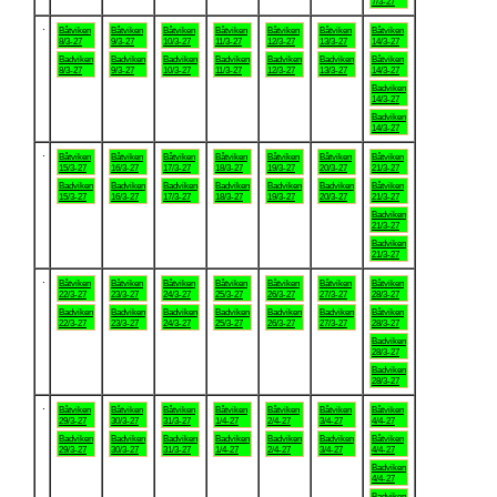
7/3-27
.
Båtviken
Båtviken
Båtviken
Båtviken
Båtviken
Båtviken
Båtviken
8/3-27
9/3-27
10/3-27
11/3-27
12/3-27
13/3-27
14/3-27
Badviken
Badviken
Badviken
Badviken
Badviken
Badviken
Båtviken
8/3-27
9/3-27
10/3-27
11/3-27
12/3-27
13/3-27
14/3-27
Badviken
14/3-27
Badviken
14/3-27
.
Båtviken
Båtviken
Båtviken
Båtviken
Båtviken
Båtviken
Båtviken
15/3-27
16/3-27
17/3-27
18/3-27
19/3-27
20/3-27
21/3-27
Badviken
Badviken
Badviken
Badviken
Badviken
Badviken
Båtviken
15/3-27
16/3-27
17/3-27
18/3-27
19/3-27
20/3-27
21/3-27
Badviken
21/3-27
Badviken
21/3-27
.
Båtviken
Båtviken
Båtviken
Båtviken
Båtviken
Båtviken
Båtviken
22/3-27
23/3-27
24/3-27
25/3-27
26/3-27
27/3-27
28/3-27
Badviken
Badviken
Badviken
Badviken
Badviken
Badviken
Båtviken
22/3-27
23/3-27
24/3-27
25/3-27
26/3-27
27/3-27
28/3-27
Badviken
28/3-27
Badviken
28/3-27
.
Båtviken
Båtviken
Båtviken
Båtviken
Båtviken
Båtviken
Båtviken
29/3-27
30/3-27
31/3-27
1/4-27
2/4-27
3/4-27
4/4-27
Badviken
Badviken
Badviken
Badviken
Badviken
Badviken
Båtviken
29/3-27
30/3-27
31/3-27
1/4-27
2/4-27
3/4-27
4/4-27
Badviken
4/4-27
Badviken