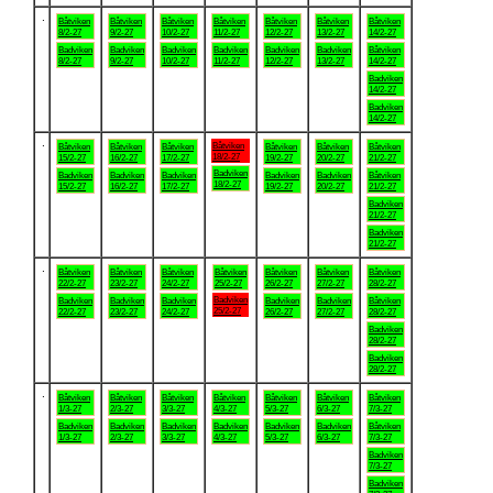
.
Båtviken
Båtviken
Båtviken
Båtviken
Båtviken
Båtviken
Båtviken
8/2-27
9/2-27
10/2-27
11/2-27
12/2-27
13/2-27
14/2-27
Badviken
Badviken
Badviken
Badviken
Badviken
Badviken
Båtviken
8/2-27
9/2-27
10/2-27
11/2-27
12/2-27
13/2-27
14/2-27
Badviken
14/2-27
Badviken
14/2-27
.
Båtviken
Båtviken
Båtviken
Båtviken
Båtviken
Båtviken
Båtviken
18/2-27
15/2-27
16/2-27
17/2-27
19/2-27
20/2-27
21/2-27
Badviken
Badviken
Badviken
Badviken
Badviken
Badviken
Båtviken
18/2-27
15/2-27
16/2-27
17/2-27
19/2-27
20/2-27
21/2-27
Badviken
21/2-27
Badviken
21/2-27
.
Båtviken
Båtviken
Båtviken
Båtviken
Båtviken
Båtviken
Båtviken
22/2-27
23/2-27
24/2-27
25/2-27
26/2-27
27/2-27
28/2-27
Badviken
Badviken
Badviken
Badviken
Badviken
Badviken
Båtviken
25/2-27
22/2-27
23/2-27
24/2-27
26/2-27
27/2-27
28/2-27
Badviken
28/2-27
Badviken
28/2-27
.
Båtviken
Båtviken
Båtviken
Båtviken
Båtviken
Båtviken
Båtviken
1/3-27
2/3-27
3/3-27
4/3-27
5/3-27
6/3-27
7/3-27
Badviken
Badviken
Badviken
Badviken
Badviken
Badviken
Båtviken
1/3-27
2/3-27
3/3-27
4/3-27
5/3-27
6/3-27
7/3-27
Badviken
7/3-27
Badviken