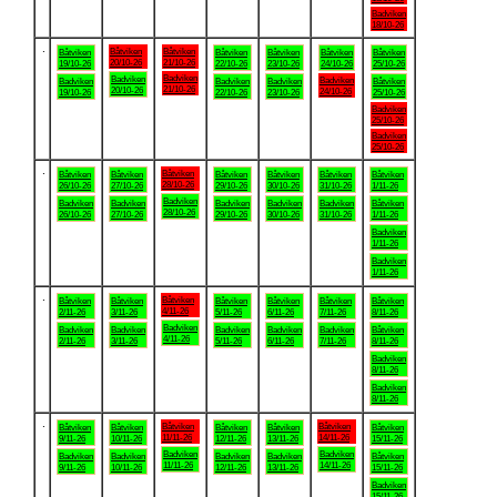
Badviken
18/10-26
.
Båtviken
Båtviken
Båtviken
Båtviken
Båtviken
Båtviken
Båtviken
20/10-26
21/10-26
19/10-26
22/10-26
23/10-26
24/10-26
25/10-26
Badviken
Badviken
Badviken
Badviken
Badviken
Badviken
Båtviken
21/10-26
20/10-26
24/10-26
19/10-26
22/10-26
23/10-26
25/10-26
Badviken
25/10-26
Badviken
25/10-26
.
Båtviken
Båtviken
Båtviken
Båtviken
Båtviken
Båtviken
Båtviken
28/10-26
26/10-26
27/10-26
29/10-26
30/10-26
31/10-26
1/11-26
Badviken
Badviken
Badviken
Badviken
Badviken
Badviken
Båtviken
28/10-26
26/10-26
27/10-26
29/10-26
30/10-26
31/10-26
1/11-26
Badviken
1/11-26
Badviken
1/11-26
.
Båtviken
Båtviken
Båtviken
Båtviken
Båtviken
Båtviken
Båtviken
4/11-26
2/11-26
3/11-26
5/11-26
6/11-26
7/11-26
8/11-26
Badviken
Badviken
Badviken
Badviken
Badviken
Badviken
Båtviken
4/11-26
2/11-26
3/11-26
5/11-26
6/11-26
7/11-26
8/11-26
Badviken
8/11-26
Badviken
8/11-26
.
Båtviken
Båtviken
Båtviken
Båtviken
Båtviken
Båtviken
Båtviken
11/11-26
14/11-26
9/11-26
10/11-26
12/11-26
13/11-26
15/11-26
Badviken
Badviken
Badviken
Badviken
Badviken
Badviken
Båtviken
11/11-26
14/11-26
9/11-26
10/11-26
12/11-26
13/11-26
15/11-26
Badviken
15/11-26