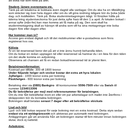
att boka när som helst på året.
Student, längre evenemang etc.
Tänk på att lokalerna är bokbara även dagtid alla vardagar. Om du ska ha en tillställning
som sträcker sig över hela dagen eller om du vill göra iordning tidigare bör du boka både
dag- och kvällstiden. Tänk på: Boka studentmottagningen tidigt. Vi försöker hålla på
tiderna kring studentveckorna för just detta syfte fram till den 1:a april. Är lokalen bokad i
annat syfte (mån-fre) kan man komma att få maka på sig. Den som skall ha
studentmottagning skall av hänsyn till andra som vill ha sina mottagningar inte boka
dagen före eller dagen efter.
Hur kommer man in?
Access ges endast digitalt och till det mobilnummer eller e-postadress som finns
registrerat hos oss.
Kölista
Är en tid reserverad beror det på att vi inte ännu hunnit behandla tiden.
Om du bokar en redan upptagen tid eller reserverad så hamnar du i en lista för den tiden
om det skulle komma en avbokning.
Observera att chansen att få en redan bokad/reserverad tid är ytterst liten.
Betalningsinformation:
Kostnad per tillfälle: 300 till 1800 kronor
Under följande helger och veckor kostar det extra att hyra lokalen
:
Julhelgen
- 1000 kronor extra per bokning
Påskhelgen
- 600 kronor extra per bokning
Betalning sker via
(OBS)
Bankgiro
till kontonummer
5596-7509
eller via
Swish
till
nummer
1234013306
Du får bekräftelse per mejl med referensnummer för betalningen.
Om du inte fått bekräftelse inom en eller ett par arbetsdagar och mailet inte återfinns i
skräpposten bör du kontakta bokningen.
Bokningen skall betalas
senast 7 dagar efter att bekräftelse skickats
Ljud och bild
Ljud- och bild bokas separat för varje bokning mot en extra kostnad. Detta styrs sedan
endast via ett webbgränssnitt
och aktiveras per automatik med bokningen.
Anläggningen går att använda från att bokningen startar till fem minuter innan bokningen
slutar, dock ej nattetid.
Avbokning: