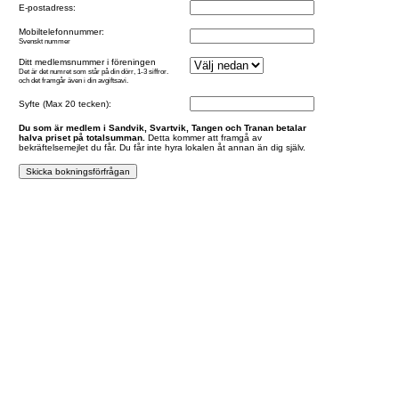
E-postadress:
Mobiltelefonnummer:
Svenskt nummer
Ditt medlemsnummer i föreningen
Det är det numret som står på din dörr, 1-3 siffror.
och det framgår även i din avgiftsavi.
Syfte (Max 20 tecken):
Du som är medlem i Sandvik, Svartvik, Tangen och Tranan betalar
halva priset på totalsumman.
Detta kommer att framgå av
bekräftelsemejlet du får. Du får inte hyra lokalen åt annan än dig själv.