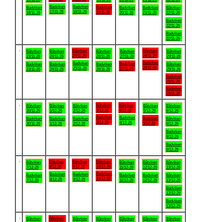
Badviken
Badviken
Badviken
Badviken
Badviken
Badviken
Båtviken
17/11-26
18/11-26
19/11-26
16/11-26
20/11-26
21/11-26
22/11-26
Badviken
22/11-26
Badviken
22/11-26
.
Båtviken
Båtviken
Båtviken
Båtviken
Båtviken
Båtviken
Båtviken
25/11-26
28/11-26
23/11-26
24/11-26
26/11-26
27/11-26
29/11-26
Badviken
Badviken
Badviken
Badviken
Badviken
Badviken
Båtviken
28/11-26
25/11-26
27/11-26
23/11-26
24/11-26
26/11-26
29/11-26
Badviken
29/11-26
Badviken
29/11-26
.
Båtviken
Båtviken
Båtviken
Båtviken
Båtviken
Båtviken
Båtviken
3/12-26
4/12-26
30/11-26
1/12-26
2/12-26
5/12-26
6/12-26
Badviken
Badviken
Badviken
Badviken
Badviken
Badviken
Båtviken
3/12-26
4/12-26
5/12-26
30/11-26
1/12-26
2/12-26
6/12-26
Badviken
6/12-26
Badviken
6/12-26
.
Båtviken
Båtviken
Båtviken
Båtviken
Båtviken
Båtviken
Båtviken
8/12-26
9/12-26
10/12-26
7/12-26
11/12-26
12/12-26
13/12-26
Badviken
Badviken
Badviken
Badviken
Badviken
Badviken
Båtviken
10/12-26
8/12-26
9/12-26
7/12-26
11/12-26
12/12-26
13/12-26
Badviken
13/12-26
Badviken
13/12-26
.
Båtviken
Båtviken
Båtviken
Båtviken
Båtviken
Båtviken
Båtviken