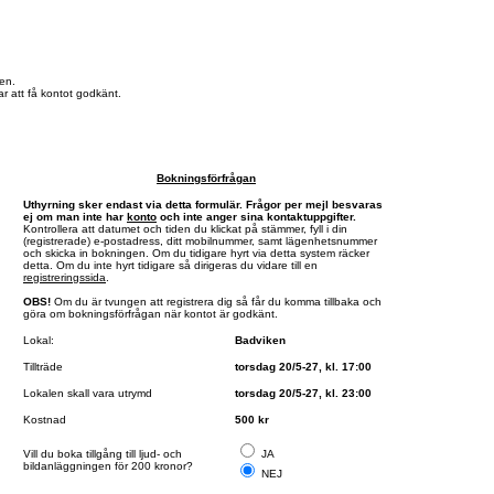
en.
r att få kontot godkänt.
Bokningsförfrågan
Uthyrning sker endast via detta formulär. Frågor per mejl besvaras
ej om man inte har
konto
och inte anger sina kontaktuppgifter.
Kontrollera att datumet och tiden du klickat på stämmer, fyll i din
(registrerade) e-postadress, ditt mobilnummer, samt lägenhetsnummer
och skicka in bokningen. Om du tidigare hyrt via detta system räcker
detta. Om du inte hyrt tidigare så dirigeras du vidare till en
registreringssida
.
OBS!
Om du är tvungen att registrera dig så får du komma tillbaka och
göra om bokningsförfrågan när kontot är godkänt.
Lokal:
Badviken
Tillträde
torsdag 20/5-27, kl. 17:00
Lokalen skall vara utrymd
torsdag 20/5-27, kl. 23:00
Kostnad
500 kr
Vill du boka tillgång till ljud- och
JA
bildanläggningen för 200 kronor?
NEJ