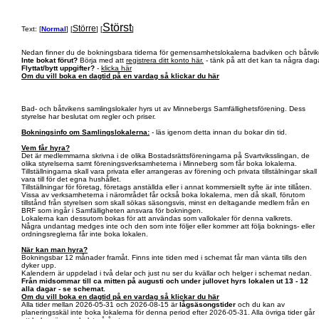
Störst
Större
Text: [
Normal
] [
] [
]
Nedan finner du de bokningsbara tiderna för gemensamhetslokalerna badviken och båtvik
Inte bokat förut?
Börja med att
registrera ditt konto här.
- tänk på att det kan ta några daga
Flyttat/bytt uppgifter?
-
klicka här
Om du vill boka en dagtid på en vardag så klickar du här
Bad- och båtvikens samlingslokaler hyrs ut av Minnebergs Samfällighetsförening. Dess
styrelse har beslutat om regler och priser.
Bokningsinfo om Samlingslokalerna:
- läs igenom detta innan du bokar din tid.
Vem får hyra?
Det är medlemmarna skrivna i de olika Bostadsrättsföreningarna på Svartviksslingan, de
olika styrelserna samt föreningsverksamheterna i Minneberg som får boka lokalerna.
Tillställningarna skall vara privata eller arrangeras av förening och privata tillstälningar skall
vara till för det egna hushållet.
Tillställningar för företag, företags anställda eller i annat kommersiellt syfte är inte tillåten.
Vissa av verksamheterna i närområdet får också boka lokalerna, men då skall, förutom
tillstånd från styrelsen som skall sökas säsongsvis, minst en deltagande medlem från en
BRF som ingår i Samfälligheten ansvara för bokningen.
Lokalerna kan dessutom bokas för att användas som vallokaler för denna valkrets.
Några undantag medges inte och den som inte följer eller kommer att följa boknings- eller
ordningsreglerna får inte boka lokalen.
När kan man hyra?
Bokningsbar 12 månader framåt. Finns inte tiden med i schemat får man vänta tills den
dyker upp.
Kalendern är uppdelad i två delar och just nu ser du kvällar och helger i schemat nedan.
Från midsommar till ca mitten på augusti och under jullovet hyrs lokalen ut 13 - 12
alla dagar - se schemat.
Om du vill boka en dagtid på en vardag så klickar du här
Alla tider mellan 2026-05-31 och 2026-08-15 är
lågsäsongstider
och du kan av
planeringsskäl inte boka lokalerna för denna period efter 2026-05-31. Alla övriga tider går