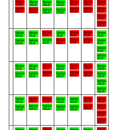
.
Båtviken
Båtviken
Båtviken
Båtviken
Båtviken
Båtviken
Båtviken
24/8-26
28/8-26
29/8-26
30/8-26
25/8-26
26/8-26
27/8-26
Badviken
Badviken
Badviken
Båtviken
Badviken
Badviken
Badviken
24/8-26
28/8-26
29/8-26
30/8-26
25/8-26
26/8-26
27/8-26
Badviken
30/8-26
Badviken
30/8-26
.
Båtviken
Båtviken
Båtviken
Båtviken
Båtviken
Båtviken
Båtviken
2/9-26
4/9-26
5/9-26
31/8-26
1/9-26
3/9-26
6/9-26
Badviken
Badviken
Badviken
Badviken
Badviken
Badviken
Båtviken
4/9-26
5/9-26
2/9-26
3/9-26
31/8-26
1/9-26
6/9-26
Badviken
6/9-26
Badviken
6/9-26
.
Båtviken
Båtviken
Båtviken
Båtviken
Båtviken
Båtviken
Båtviken
9/9-26
11/9-26
12/9-26
7/9-26
8/9-26
10/9-26
13/9-26
Badviken
Badviken
Badviken
Badviken
Badviken
Badviken
Båtviken
9/9-26
11/9-26
12/9-26
7/9-26
8/9-26
10/9-26
13/9-26
Badviken
13/9-26
Badviken
13/9-26
.
Båtviken
Båtviken
Båtviken
Båtviken
Båtviken
Båtviken
Båtviken
15/9-26
16/9-26
19/9-26
20/9-26
14/9-26
17/9-26
18/9-26
Badviken
Båtviken
Badviken
Badviken
Badviken
Badviken
Badviken
19/9-26
20/9-26
15/9-26
16/9-26
14/9-26
17/9-26
18/9-26
Badviken
20/9-26
Badviken
20/9-26
.
Båtviken
Båtviken
Båtviken
Båtviken
Båtviken
Båtviken
Båtviken