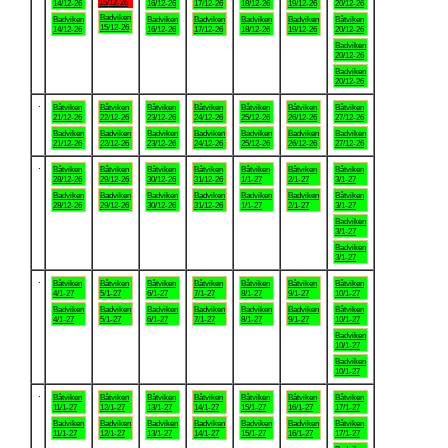
15/12-26
14/12-26
16/12-26
17/12-26
18/12-26
19/12-26
20/12-26
Badviken
Badviken
Badviken
Badviken
Badviken
Badviken
Båtviken
15/12-26
14/12-26
16/12-26
17/12-26
18/12-26
19/12-26
20/12-26
Badviken
20/12-26
Badviken
20/12-26
.
Båtviken
Båtviken
Båtviken
Båtviken
Båtviken
Båtviken
Båtviken
21/12-26
22/12-26
23/12-26
24/12-26
25/12-26
26/12-26
27/12-26
Badviken
Badviken
Badviken
Badviken
Badviken
Badviken
Badviken
21/12-26
22/12-26
23/12-26
24/12-26
25/12-26
26/12-26
27/12-26
.
Båtviken
Båtviken
Båtviken
Båtviken
Båtviken
Båtviken
Båtviken
28/12-26
29/12-26
30/12-26
31/12-26
1/1-27
2/1-27
3/1-27
Badviken
Badviken
Badviken
Badviken
Badviken
Badviken
Båtviken
28/12-26
29/12-26
30/12-26
31/12-26
1/1-27
2/1-27
3/1-27
Badviken
3/1-27
Badviken
3/1-27
.
Båtviken
Båtviken
Båtviken
Båtviken
Båtviken
Båtviken
Båtviken
4/1-27
5/1-27
6/1-27
7/1-27
8/1-27
9/1-27
10/1-27
Badviken
Badviken
Badviken
Badviken
Badviken
Badviken
Båtviken
4/1-27
5/1-27
6/1-27
7/1-27
8/1-27
9/1-27
10/1-27
Badviken
10/1-27
Badviken
10/1-27
.
Båtviken
Båtviken
Båtviken
Båtviken
Båtviken
Båtviken
Båtviken
11/1-27
12/1-27
13/1-27
14/1-27
15/1-27
16/1-27
17/1-27
Badviken
Badviken
Badviken
Badviken
Badviken
Badviken
Båtviken
11/1-27
12/1-27
13/1-27
14/1-27
15/1-27
16/1-27
17/1-27