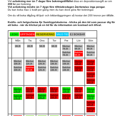
Vid
avbokning mer än 7 dagar före bokningstillfället
dras en depositionsavgift av om
200 kr
per bokning.
Vid avbokning mindre än 7 dygn före tillträdesdagen återbetalas inga pengar.
Du kan boka max 1 kväll per gång men du kan dock göra fler bokningar.
Om du vill boka tillgång till ljud- och bildanläggningen så kostar det 200 kronor per tillfälle.
Kvälls- och helgschema för Samlingslokalerna - klicka på den tid som passar dig för
att boka - när du klickat på en tid får du information om kostnad och tillval.
LEDIG
UPPTAGEN
RESERVERAD
VALD TID
EJ BOKBAR
Mån
Tis
Ons
Tor
Fre
Lör
Sön
.
3/8-26
4/8-26
5/8-26
6/8-26
Båtviken
Båtviken
Båtviken
7/8-26
8/8-26
9/8-26
Badviken
Badviken
Badviken
7/8-26
8/8-26
9/8-26
.
Båtviken
Båtviken
Båtviken
Båtviken
Båtviken
Båtviken
Båtviken
10/8-26
11/8-26
12/8-26
13/8-26
14/8-26
15/8-26
16/8-26
Badviken
Badviken
Badviken
Badviken
Badviken
Badviken
Båtviken
10/8-26
11/8-26
12/8-26
13/8-26
14/8-26
15/8-26
16/8-26
Badviken
16/8-26
Badviken
16/8-26
.
Båtviken
Båtviken
Båtviken
Båtviken
Båtviken
Båtviken
Båtviken
18/8-26
19/8-26
20/8-26
22/8-26
17/8-26
21/8-26
23/8-26
Badviken
Badviken
Badviken
Badviken
Badviken
Badviken
Båtviken
18/8-26
20/8-26
22/8-26
19/8-26
21/8-26
17/8-26
23/8-26
Badviken
23/8-26
Badviken
23/8-26