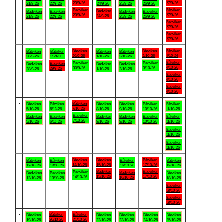
23/9-26
27/9-26
21/9-26
22/9-26
24/9-26
25/9-26
26/9-26
Badviken
Båtviken
Badviken
Badviken
Badviken
Badviken
Badviken
23/9-26
27/9-26
24/9-26
21/9-26
22/9-26
25/9-26
26/9-26
Badviken
27/9-26
Badviken
27/9-26
.
Båtviken
Båtviken
Båtviken
Båtviken
Båtviken
Båtviken
Båtviken
30/9-26
3/10-26
4/10-26
28/9-26
29/9-26
1/10-26
2/10-26
Båtviken
Badviken
Badviken
Badviken
Badviken
Badviken
Badviken
4/10-26
30/9-26
3/10-26
29/9-26
28/9-26
1/10-26
2/10-26
Badviken
4/10-26
Badviken
4/10-26
.
Båtviken
Båtviken
Båtviken
Båtviken
Båtviken
Båtviken
Båtviken
7/10-26
5/10-26
6/10-26
8/10-26
9/10-26
10/10-26
11/10-26
Badviken
Badviken
Badviken
Badviken
Badviken
Badviken
Båtviken
7/10-26
5/10-26
6/10-26
8/10-26
9/10-26
10/10-26
11/10-26
Badviken
11/10-26
Badviken
11/10-26
.
Båtviken
Båtviken
Båtviken
Båtviken
Båtviken
Båtviken
Båtviken
14/10-26
15/10-26
17/10-26
12/10-26
13/10-26
16/10-26
18/10-26
Badviken
Badviken
Badviken
Badviken
Badviken
Badviken
Båtviken
15/10-26
17/10-26
14/10-26
16/10-26
12/10-26
13/10-26
18/10-26
Badviken
18/10-26
Badviken
18/10-26
.
Båtviken
Båtviken
Båtviken
Båtviken
Båtviken
Båtviken
Båtviken
20/10-26
21/10-26
19/10-26
22/10-26
23/10-26
24/10-26
25/10-26