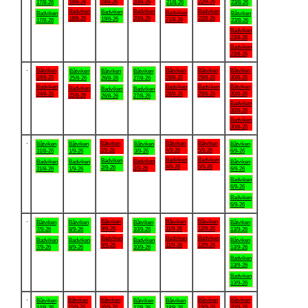
18/8-26
19/8-26
20/8-26
22/8-26
17/8-26
21/8-26
23/8-26
Badviken
Badviken
Badviken
Badviken
Badviken
Badviken
Båtviken
18/8-26
20/8-26
22/8-26
19/8-26
21/8-26
17/8-26
23/8-26
Badviken
23/8-26
Badviken
23/8-26
.
Båtviken
Båtviken
Båtviken
Båtviken
Båtviken
Båtviken
Båtviken
24/8-26
28/8-26
29/8-26
30/8-26
25/8-26
26/8-26
27/8-26
Badviken
Badviken
Badviken
Båtviken
Badviken
Badviken
Badviken
24/8-26
28/8-26
29/8-26
30/8-26
25/8-26
26/8-26
27/8-26
Badviken
30/8-26
Badviken
30/8-26
.
Båtviken
Båtviken
Båtviken
Båtviken
Båtviken
Båtviken
Båtviken
2/9-26
4/9-26
5/9-26
31/8-26
1/9-26
3/9-26
6/9-26
Badviken
Badviken
Badviken
Badviken
Badviken
Badviken
Båtviken
4/9-26
5/9-26
2/9-26
3/9-26
31/8-26
1/9-26
6/9-26
Badviken
6/9-26
Badviken
6/9-26
.
Båtviken
Båtviken
Båtviken
Båtviken
Båtviken
Båtviken
Båtviken
9/9-26
11/9-26
12/9-26
7/9-26
8/9-26
10/9-26
13/9-26
Badviken
Badviken
Badviken
Badviken
Badviken
Badviken
Båtviken
9/9-26
11/9-26
12/9-26
7/9-26
8/9-26
10/9-26
13/9-26
Badviken
13/9-26
Badviken
13/9-26
.
Båtviken
Båtviken
Båtviken
Båtviken
Båtviken
Båtviken
Båtviken
15/9-26
16/9-26
19/9-26
20/9-26
14/9-26
17/9-26
18/9-26