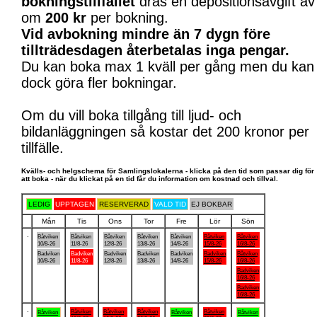
bokningstillfället
dras en depositionsavgift av
om
200 kr
per bokning.
Vid avbokning mindre än 7 dygn före
tillträdesdagen återbetalas inga pengar.
Du kan boka max 1 kväll per gång men du kan
dock göra fler bokningar.
Om du vill boka tillgång till ljud- och
bildanläggningen så kostar det 200 kronor per
tillfälle.
Kvälls- och helgschema för Samlingslokalerna - klicka på den tid som passar dig för
att boka - när du klickat på en tid får du information om kostnad och tillval.
LEDIG
UPPTAGEN
RESERVERAD
VALD TID
EJ BOKBAR
Mån
Tis
Ons
Tor
Fre
Lör
Sön
.
Båtviken
Båtviken
Båtviken
Båtviken
Båtviken
Båtviken
Båtviken
10/8-26
11/8-26
12/8-26
13/8-26
14/8-26
15/8-26
16/8-26
Badviken
Badviken
Badviken
Badviken
Badviken
Badviken
Båtviken
10/8-26
11/8-26
12/8-26
13/8-26
14/8-26
15/8-26
16/8-26
Badviken
16/8-26
Badviken
16/8-26
.
Båtviken
Båtviken
Båtviken
Båtviken
Båtviken
Båtviken
Båtviken