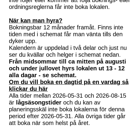
inte följer eller kommer att följa boknings- eller
ordningsreglerna får inte boka lokalen.
När kan man hyra?
Bokningsbar 12 månader framåt. Finns inte
tiden med i schemat får man vänta tills den
dyker upp.
Kalendern är uppdelad i två delar och just nu
ser du kvällar och helger i schemat nedan.
Från midsommar till ca mitten på augusti
och under jullovet hyrs lokalen ut 13 - 12
alla dagar - se schemat.
Om du vill boka en dagtid på en vardag så
klickar du här
Alla tider mellan 2026-05-31 och 2026-08-15
är
lågsäsongstider
och du kan av
planeringsskäl inte boka lokalerna för denna
period efter 2026-05-31. Alla övriga tider går
att boka när som helst på året.