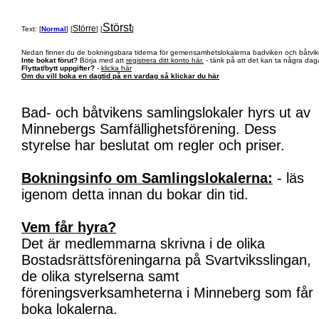
Störst
Större
Text: [
Normal
] [
] [
]
Nedan finner du de bokningsbara tiderna för gemensamhetslokalerna badviken och båtvik
Inte bokat förut?
Börja med att
registrera ditt konto här.
- tänk på att det kan ta några daga
Flyttat/bytt uppgifter?
-
klicka här
Om du vill boka en dagtid på en vardag så klickar du här
Bad- och båtvikens samlingslokaler hyrs ut av
Minnebergs Samfällighetsförening. Dess
styrelse har beslutat om regler och priser.
Bokningsinfo om Samlingslokalerna:
- läs
igenom detta innan du bokar din tid.
Vem får hyra?
Det är medlemmarna skrivna i de olika
Bostadsrättsföreningarna på Svartviksslingan,
de olika styrelserna samt
föreningsverksamheterna i Minneberg som får
boka lokalerna.