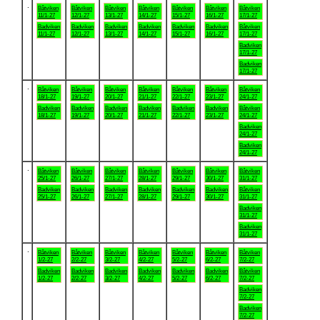
.
Båtviken
Båtviken
Båtviken
Båtviken
Båtviken
Båtviken
Båtviken
11/1-27
12/1-27
13/1-27
14/1-27
15/1-27
16/1-27
17/1-27
Badviken
Badviken
Badviken
Badviken
Badviken
Badviken
Båtviken
11/1-27
12/1-27
13/1-27
14/1-27
15/1-27
16/1-27
17/1-27
Badviken
17/1-27
Badviken
17/1-27
.
Båtviken
Båtviken
Båtviken
Båtviken
Båtviken
Båtviken
Båtviken
18/1-27
19/1-27
20/1-27
21/1-27
22/1-27
23/1-27
24/1-27
Badviken
Badviken
Badviken
Badviken
Badviken
Badviken
Båtviken
18/1-27
19/1-27
20/1-27
21/1-27
22/1-27
23/1-27
24/1-27
Badviken
24/1-27
Badviken
24/1-27
.
Båtviken
Båtviken
Båtviken
Båtviken
Båtviken
Båtviken
Båtviken
25/1-27
26/1-27
27/1-27
28/1-27
29/1-27
30/1-27
31/1-27
Badviken
Badviken
Badviken
Badviken
Badviken
Badviken
Båtviken
25/1-27
26/1-27
27/1-27
28/1-27
29/1-27
30/1-27
31/1-27
Badviken
31/1-27
Badviken
31/1-27
.
Båtviken
Båtviken
Båtviken
Båtviken
Båtviken
Båtviken
Båtviken
1/2-27
2/2-27
3/2-27
4/2-27
5/2-27
6/2-27
7/2-27
Badviken
Badviken
Badviken
Badviken
Badviken
Badviken
Båtviken
1/2-27
2/2-27
3/2-27
4/2-27
5/2-27
6/2-27
7/2-27
Badviken
7/2-27
Badviken
7/2-27