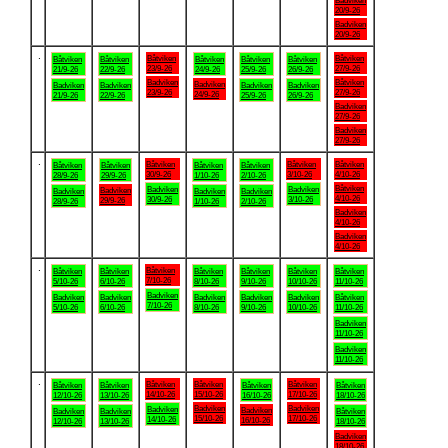
Badviken
20/9-26
Badviken
20/9-26
.
Båtviken
Båtviken
Båtviken
Båtviken
Båtviken
Båtviken
Båtviken
23/9-26
27/9-26
21/9-26
22/9-26
24/9-26
25/9-26
26/9-26
Badviken
Båtviken
Badviken
Badviken
Badviken
Badviken
Badviken
23/9-26
27/9-26
24/9-26
21/9-26
22/9-26
25/9-26
26/9-26
Badviken
27/9-26
Badviken
27/9-26
.
Båtviken
Båtviken
Båtviken
Båtviken
Båtviken
Båtviken
Båtviken
30/9-26
3/10-26
4/10-26
28/9-26
29/9-26
1/10-26
2/10-26
Båtviken
Badviken
Badviken
Badviken
Badviken
Badviken
Badviken
4/10-26
30/9-26
3/10-26
29/9-26
28/9-26
1/10-26
2/10-26
Badviken
4/10-26
Badviken
4/10-26
.
Båtviken
Båtviken
Båtviken
Båtviken
Båtviken
Båtviken
Båtviken
7/10-26
5/10-26
6/10-26
8/10-26
9/10-26
10/10-26
11/10-26
Badviken
Badviken
Badviken
Badviken
Badviken
Badviken
Båtviken
7/10-26
5/10-26
6/10-26
8/10-26
9/10-26
10/10-26
11/10-26
Badviken
11/10-26
Badviken
11/10-26
.
Båtviken
Båtviken
Båtviken
Båtviken
Båtviken
Båtviken
Båtviken
14/10-26
15/10-26
17/10-26
12/10-26
13/10-26
16/10-26
18/10-26
Badviken
Badviken
Badviken
Badviken
Badviken
Badviken
Båtviken
15/10-26
17/10-26
14/10-26
16/10-26
12/10-26
13/10-26
18/10-26
Badviken
18/10-26