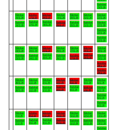
Badviken
15/11-26
.
Båtviken
Båtviken
Båtviken
Båtviken
Båtviken
Båtviken
Båtviken
17/11-26
18/11-26
16/11-26
19/11-26
20/11-26
21/11-26
22/11-26
Badviken
Badviken
Badviken
Badviken
Badviken
Badviken
Båtviken
17/11-26
18/11-26
19/11-26
16/11-26
20/11-26
21/11-26
22/11-26
Badviken
22/11-26
Badviken
22/11-26
.
Båtviken
Båtviken
Båtviken
Båtviken
Båtviken
Båtviken
Båtviken
25/11-26
28/11-26
23/11-26
24/11-26
26/11-26
27/11-26
29/11-26
Badviken
Badviken
Badviken
Badviken
Badviken
Badviken
Båtviken
28/11-26
25/11-26
27/11-26
23/11-26
24/11-26
26/11-26
29/11-26
Badviken
29/11-26
Badviken
29/11-26
.
Båtviken
Båtviken
Båtviken
Båtviken
Båtviken
Båtviken
Båtviken
3/12-26
4/12-26
30/11-26
1/12-26
2/12-26
5/12-26
6/12-26
Badviken
Badviken
Badviken
Badviken
Badviken
Badviken
Båtviken
3/12-26
4/12-26
5/12-26
30/11-26
1/12-26
2/12-26
6/12-26
Badviken
6/12-26
Badviken
6/12-26
.
Båtviken
Båtviken
Båtviken
Båtviken
Båtviken
Båtviken
Båtviken
8/12-26
9/12-26
10/12-26
7/12-26
11/12-26
12/12-26
13/12-26
Badviken
Badviken
Badviken
Badviken
Badviken
Badviken
Båtviken
10/12-26
8/12-26
9/12-26
7/12-26
11/12-26
12/12-26
13/12-26
Badviken