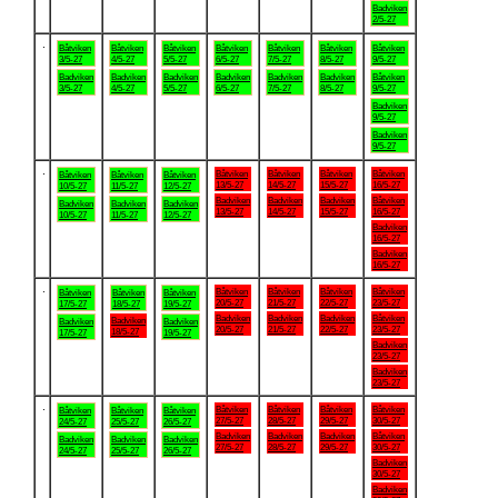
Badviken
2/5-27
.
Båtviken
Båtviken
Båtviken
Båtviken
Båtviken
Båtviken
Båtviken
3/5-27
4/5-27
5/5-27
6/5-27
7/5-27
8/5-27
9/5-27
Badviken
Badviken
Badviken
Badviken
Badviken
Badviken
Båtviken
3/5-27
4/5-27
5/5-27
6/5-27
7/5-27
8/5-27
9/5-27
Badviken
9/5-27
Badviken
9/5-27
.
Båtviken
Båtviken
Båtviken
Båtviken
Båtviken
Båtviken
Båtviken
13/5-27
14/5-27
15/5-27
16/5-27
10/5-27
11/5-27
12/5-27
Badviken
Badviken
Badviken
Båtviken
Badviken
Badviken
Badviken
13/5-27
14/5-27
15/5-27
16/5-27
10/5-27
11/5-27
12/5-27
Badviken
16/5-27
Badviken
16/5-27
.
Båtviken
Båtviken
Båtviken
Båtviken
Båtviken
Båtviken
Båtviken
20/5-27
21/5-27
22/5-27
23/5-27
17/5-27
18/5-27
19/5-27
Badviken
Badviken
Badviken
Båtviken
Badviken
Badviken
Badviken
20/5-27
21/5-27
22/5-27
23/5-27
18/5-27
17/5-27
19/5-27
Badviken
23/5-27
Badviken
23/5-27
.
Båtviken
Båtviken
Båtviken
Båtviken
Båtviken
Båtviken
Båtviken
27/5-27
28/5-27
29/5-27
30/5-27
24/5-27
25/5-27
26/5-27
Badviken
Badviken
Badviken
Båtviken
Badviken
Badviken
Badviken
27/5-27
28/5-27
29/5-27
30/5-27
24/5-27
25/5-27
26/5-27
Badviken
30/5-27
Badviken