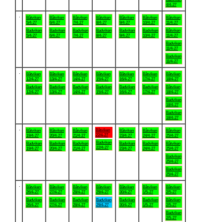
4/4-27
.
Båtviken
Båtviken
Båtviken
Båtviken
Båtviken
Båtviken
Båtviken
5/4-27
6/4-27
7/4-27
8/4-27
9/4-27
10/4-27
11/4-27
Badviken
Badviken
Badviken
Badviken
Badviken
Badviken
Båtviken
5/4-27
6/4-27
7/4-27
8/4-27
9/4-27
10/4-27
11/4-27
Badviken
11/4-27
Badviken
11/4-27
.
Båtviken
Båtviken
Båtviken
Båtviken
Båtviken
Båtviken
Båtviken
12/4-27
13/4-27
14/4-27
15/4-27
16/4-27
17/4-27
18/4-27
Badviken
Badviken
Badviken
Badviken
Badviken
Badviken
Båtviken
12/4-27
13/4-27
14/4-27
15/4-27
16/4-27
17/4-27
18/4-27
Badviken
18/4-27
Badviken
18/4-27
.
Båtviken
Båtviken
Båtviken
Båtviken
Båtviken
Båtviken
Båtviken
22/4-27
19/4-27
20/4-27
21/4-27
23/4-27
24/4-27
25/4-27
Badviken
Badviken
Badviken
Badviken
Badviken
Badviken
Båtviken
22/4-27
19/4-27
20/4-27
21/4-27
23/4-27
24/4-27
25/4-27
Badviken
25/4-27
Badviken
25/4-27
.
Båtviken
Båtviken
Båtviken
Båtviken
Båtviken
Båtviken
Båtviken
26/4-27
27/4-27
28/4-27
29/4-27
30/4-27
1/5-27
2/5-27
Badviken
Badviken
Badviken
Badviken
Badviken
Badviken
Båtviken
26/4-27
27/4-27
28/4-27
29/4-27
30/4-27
1/5-27
2/5-27
Badviken
2/5-27