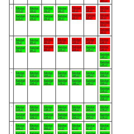
30/5-27
.
Båtviken
Båtviken
Båtviken
Båtviken
Båtviken
Båtviken
Båtviken
4/6-27
5/6-27
6/6-27
31/5-27
1/6-27
2/6-27
3/6-27
Badviken
Badviken
Båtviken
Badviken
Badviken
Badviken
Badviken
4/6-27
5/6-27
6/6-27
31/5-27
1/6-27
2/6-27
3/6-27
Badviken
6/6-27
Badviken
6/6-27
.
Båtviken
Båtviken
Båtviken
Båtviken
Båtviken
Båtviken
Båtviken
9/6-27
10/6-27
11/6-27
12/6-27
13/6-27
7/6-27
8/6-27
Badviken
Badviken
Båtviken
Badviken
Badviken
Badviken
Badviken
9/6-27
11/6-27
13/6-27
10/6-27
12/6-27
7/6-27
8/6-27
Badviken
13/6-27
Badviken
13/6-27
.
Båtviken
Båtviken
Båtviken
Båtviken
Båtviken
Båtviken
Båtviken
14/6-27
15/6-27
16/6-27
17/6-27
18/6-27
19/6-27
20/6-27
Badviken
Badviken
Badviken
Badviken
Badviken
Badviken
Båtviken
14/6-27
15/6-27
16/6-27
17/6-27
18/6-27
19/6-27
20/6-27
Badviken
20/6-27
Badviken
20/6-27
.
Båtviken
Båtviken
Båtviken
Båtviken
Båtviken
Båtviken
Båtviken
21/6-27
22/6-27
23/6-27
24/6-27
25/6-27
26/6-27
27/6-27
Badviken
Badviken
Badviken
Badviken
Badviken
Badviken
Badviken
21/6-27
22/6-27
23/6-27
24/6-27
25/6-27
26/6-27
27/6-27
.
Båtviken
Båtviken
Båtviken
Båtviken
Båtviken
Båtviken
Båtviken
28/6-27
29/6-27
30/6-27
1/7-27
2/7-27
3/7-27
4/7-27
Badviken
Badviken
Badviken
Badviken
Badviken
Badviken
Badviken