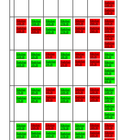
Badviken
23/8-26
Badviken
23/8-26
.
Båtviken
Båtviken
Båtviken
Båtviken
Båtviken
Båtviken
Båtviken
24/8-26
28/8-26
29/8-26
30/8-26
25/8-26
26/8-26
27/8-26
Badviken
Badviken
Badviken
Båtviken
Badviken
Badviken
Badviken
24/8-26
28/8-26
29/8-26
30/8-26
25/8-26
26/8-26
27/8-26
Badviken
30/8-26
Badviken
30/8-26
.
Båtviken
Båtviken
Båtviken
Båtviken
Båtviken
Båtviken
Båtviken
2/9-26
4/9-26
5/9-26
31/8-26
1/9-26
3/9-26
6/9-26
Badviken
Badviken
Badviken
Badviken
Badviken
Badviken
Båtviken
4/9-26
5/9-26
2/9-26
3/9-26
31/8-26
1/9-26
6/9-26
Badviken
6/9-26
Badviken
6/9-26
.
Båtviken
Båtviken
Båtviken
Båtviken
Båtviken
Båtviken
Båtviken
9/9-26
11/9-26
12/9-26
7/9-26
8/9-26
10/9-26
13/9-26
Badviken
Badviken
Badviken
Badviken
Badviken
Badviken
Båtviken
9/9-26
11/9-26
12/9-26
7/9-26
8/9-26
10/9-26
13/9-26
Badviken
13/9-26
Badviken
13/9-26
.
Båtviken
Båtviken
Båtviken
Båtviken
Båtviken
Båtviken
Båtviken
15/9-26
16/9-26
19/9-26
20/9-26
14/9-26
17/9-26
18/9-26
Badviken
Båtviken
Badviken
Badviken
Badviken
Badviken
Badviken
19/9-26
20/9-26
15/9-26
16/9-26
14/9-26
17/9-26
18/9-26