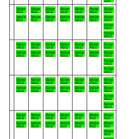
7/3-27
.
Båtviken
Båtviken
Båtviken
Båtviken
Båtviken
Båtviken
Båtviken
8/3-27
9/3-27
10/3-27
11/3-27
12/3-27
13/3-27
14/3-27
Badviken
Badviken
Badviken
Badviken
Badviken
Badviken
Båtviken
8/3-27
9/3-27
10/3-27
11/3-27
12/3-27
13/3-27
14/3-27
Badviken
14/3-27
Badviken
14/3-27
.
Båtviken
Båtviken
Båtviken
Båtviken
Båtviken
Båtviken
Båtviken
15/3-27
16/3-27
17/3-27
18/3-27
19/3-27
20/3-27
21/3-27
Badviken
Badviken
Badviken
Badviken
Badviken
Badviken
Båtviken
15/3-27
16/3-27
17/3-27
18/3-27
19/3-27
20/3-27
21/3-27
Badviken
21/3-27
Badviken
21/3-27
.
Båtviken
Båtviken
Båtviken
Båtviken
Båtviken
Båtviken
Båtviken
22/3-27
23/3-27
24/3-27
25/3-27
26/3-27
27/3-27
28/3-27
Badviken
Badviken
Badviken
Badviken
Badviken
Badviken
Båtviken
22/3-27
23/3-27
24/3-27
25/3-27
26/3-27
27/3-27
28/3-27
Badviken
28/3-27
Badviken
28/3-27
.
Båtviken
Båtviken
Båtviken
Båtviken
Båtviken
Båtviken
Båtviken
29/3-27
30/3-27
31/3-27
1/4-27
2/4-27
3/4-27
4/4-27
Badviken
Badviken
Badviken
Badviken
Badviken
Badviken
Båtviken
29/3-27
30/3-27
31/3-27
1/4-27
2/4-27
3/4-27
4/4-27
Badviken
4/4-27
Badviken