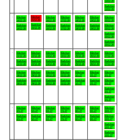
13/12-26
Badviken
13/12-26
.
Båtviken
Båtviken
Båtviken
Båtviken
Båtviken
Båtviken
Båtviken
15/12-26
14/12-26
16/12-26
17/12-26
18/12-26
19/12-26
20/12-26
Badviken
Badviken
Badviken
Badviken
Badviken
Badviken
Båtviken
15/12-26
14/12-26
16/12-26
17/12-26
18/12-26
19/12-26
20/12-26
Badviken
20/12-26
Badviken
20/12-26
.
Båtviken
Båtviken
Båtviken
Båtviken
Båtviken
Båtviken
Båtviken
21/12-26
22/12-26
23/12-26
24/12-26
25/12-26
26/12-26
27/12-26
Badviken
Badviken
Badviken
Badviken
Badviken
Badviken
Badviken
21/12-26
22/12-26
23/12-26
24/12-26
25/12-26
26/12-26
27/12-26
.
Båtviken
Båtviken
Båtviken
Båtviken
Båtviken
Båtviken
Båtviken
28/12-26
29/12-26
30/12-26
31/12-26
1/1-27
2/1-27
3/1-27
Badviken
Badviken
Badviken
Badviken
Badviken
Badviken
Båtviken
28/12-26
29/12-26
30/12-26
31/12-26
1/1-27
2/1-27
3/1-27
Badviken
3/1-27
Badviken
3/1-27
.
Båtviken
Båtviken
Båtviken
Båtviken
Båtviken
Båtviken
Båtviken
4/1-27
5/1-27
6/1-27
7/1-27
8/1-27
9/1-27
10/1-27
Badviken
Badviken
Badviken
Badviken
Badviken
Badviken
Båtviken
4/1-27
5/1-27
6/1-27
7/1-27
8/1-27
9/1-27
10/1-27
Badviken
10/1-27
Badviken
10/1-27