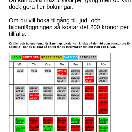
Du kan boka max 1 kväll per gång men du kan
dock göra fler bokningar.
Om du vill boka tillgång till ljud- och
bildanläggningen så kostar det 200 kronor per
tillfälle.
Kvälls- och helgschema för Samlingslokalerna - klicka på den tid som passar dig för
att boka - när du klickat på en tid får du information om kostnad och tillval.
LEDIG
UPPTAGEN
RESERVERAD
VALD TID
EJ BOKBAR
Mån
Tis
Ons
Tor
Fre
Lör
Sön
.
3/8-26
4/8-26
5/8-26
Båtviken
Båtviken
Båtviken
Båtviken
6/8-26
7/8-26
8/8-26
9/8-26
Badviken
Badviken
Badviken
Badviken
6/8-26
7/8-26
8/8-26
9/8-26
.
Båtviken
Båtviken
Båtviken
Båtviken
Båtviken
Båtviken
Båtviken
10/8-26
11/8-26
12/8-26
13/8-26
14/8-26
15/8-26
16/8-26
Badviken
Badviken
Badviken
Badviken
Badviken
Badviken
Båtviken
10/8-26
11/8-26
12/8-26
13/8-26
14/8-26
15/8-26
16/8-26
Badviken
16/8-26
Badviken
16/8-26
.
Båtviken
Båtviken
Båtviken
Båtviken
Båtviken
Båtviken
Båtviken
18/8-26
19/8-26
20/8-26
22/8-26
17/8-26
21/8-26
23/8-26
Badviken
Badviken
Badviken
Badviken
Badviken
Badviken
Båtviken
18/8-26
20/8-26
22/8-26
19/8-26
21/8-26
17/8-26
23/8-26