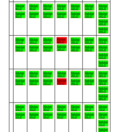
.
Båtviken
Båtviken
Båtviken
Båtviken
Båtviken
Båtviken
Båtviken
8/2-27
9/2-27
10/2-27
11/2-27
12/2-27
13/2-27
14/2-27
Badviken
Badviken
Badviken
Badviken
Badviken
Badviken
Båtviken
8/2-27
9/2-27
10/2-27
11/2-27
12/2-27
13/2-27
14/2-27
Badviken
14/2-27
Badviken
14/2-27
.
Båtviken
Båtviken
Båtviken
Båtviken
Båtviken
Båtviken
Båtviken
18/2-27
15/2-27
16/2-27
17/2-27
19/2-27
20/2-27
21/2-27
Badviken
Badviken
Badviken
Badviken
Badviken
Badviken
Båtviken
18/2-27
15/2-27
16/2-27
17/2-27
19/2-27
20/2-27
21/2-27
Badviken
21/2-27
Badviken
21/2-27
.
Båtviken
Båtviken
Båtviken
Båtviken
Båtviken
Båtviken
Båtviken
22/2-27
23/2-27
24/2-27
25/2-27
26/2-27
27/2-27
28/2-27
Badviken
Badviken
Badviken
Badviken
Badviken
Badviken
Båtviken
25/2-27
22/2-27
23/2-27
24/2-27
26/2-27
27/2-27
28/2-27
Badviken
28/2-27
Badviken
28/2-27
.
Båtviken
Båtviken
Båtviken
Båtviken
Båtviken
Båtviken
Båtviken
1/3-27
2/3-27
3/3-27
4/3-27
5/3-27
6/3-27
7/3-27
Badviken
Badviken
Badviken
Badviken
Badviken
Badviken
Båtviken
1/3-27
2/3-27
3/3-27
4/3-27
5/3-27
6/3-27
7/3-27
Badviken
7/3-27
Badviken