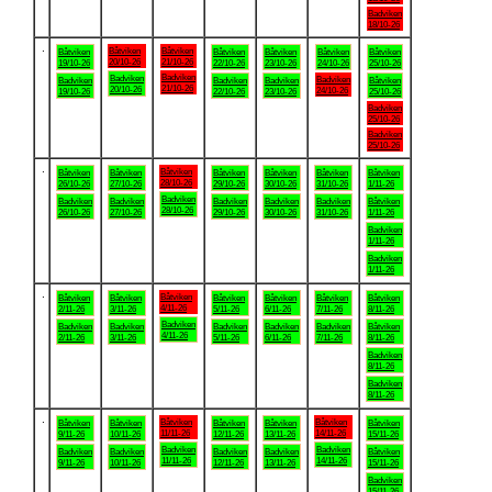
Badviken
18/10-26
.
Båtviken
Båtviken
Båtviken
Båtviken
Båtviken
Båtviken
Båtviken
20/10-26
21/10-26
19/10-26
22/10-26
23/10-26
24/10-26
25/10-26
Badviken
Badviken
Badviken
Badviken
Badviken
Badviken
Båtviken
21/10-26
20/10-26
24/10-26
19/10-26
22/10-26
23/10-26
25/10-26
Badviken
25/10-26
Badviken
25/10-26
.
Båtviken
Båtviken
Båtviken
Båtviken
Båtviken
Båtviken
Båtviken
28/10-26
26/10-26
27/10-26
29/10-26
30/10-26
31/10-26
1/11-26
Badviken
Badviken
Badviken
Badviken
Badviken
Badviken
Båtviken
28/10-26
26/10-26
27/10-26
29/10-26
30/10-26
31/10-26
1/11-26
Badviken
1/11-26
Badviken
1/11-26
.
Båtviken
Båtviken
Båtviken
Båtviken
Båtviken
Båtviken
Båtviken
4/11-26
2/11-26
3/11-26
5/11-26
6/11-26
7/11-26
8/11-26
Badviken
Badviken
Badviken
Badviken
Badviken
Badviken
Båtviken
4/11-26
2/11-26
3/11-26
5/11-26
6/11-26
7/11-26
8/11-26
Badviken
8/11-26
Badviken
8/11-26
.
Båtviken
Båtviken
Båtviken
Båtviken
Båtviken
Båtviken
Båtviken
11/11-26
14/11-26
9/11-26
10/11-26
12/11-26
13/11-26
15/11-26
Badviken
Badviken
Badviken
Badviken
Badviken
Badviken
Båtviken
11/11-26
14/11-26
9/11-26
10/11-26
12/11-26
13/11-26
15/11-26
Badviken
15/11-26