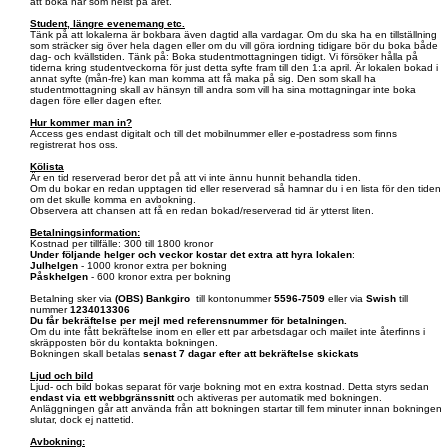
att boka när som helst på året.
Student, längre evenemang etc.
Tänk på att lokalerna är bokbara även dagtid alla vardagar. Om du ska ha en tillställning
som sträcker sig över hela dagen eller om du vill göra iordning tidigare bör du boka både
dag- och kvällstiden. Tänk på: Boka studentmottagningen tidigt. Vi försöker hålla på
tiderna kring studentveckorna för just detta syfte fram till den 1:a april. Är lokalen bokad i
annat syfte (mån-fre) kan man komma att få maka på sig. Den som skall ha
studentmottagning skall av hänsyn till andra som vill ha sina mottagningar inte boka
dagen före eller dagen efter.
Hur kommer man in?
Access ges endast digitalt och till det mobilnummer eller e-postadress som finns
registrerat hos oss.
Kölista
Är en tid reserverad beror det på att vi inte ännu hunnit behandla tiden.
Om du bokar en redan upptagen tid eller reserverad så hamnar du i en lista för den tiden
om det skulle komma en avbokning.
Observera att chansen att få en redan bokad/reserverad tid är ytterst liten.
Betalningsinformation:
Kostnad per tillfälle: 300 till 1800 kronor
Under följande helger och veckor kostar det extra att hyra lokalen
:
Julhelgen
- 1000 kronor extra per bokning
Påskhelgen
- 600 kronor extra per bokning
Betalning sker via
(OBS)
Bankgiro
till kontonummer
5596-7509
eller via
Swish
till
nummer
1234013306
Du får bekräftelse per mejl med referensnummer för betalningen.
Om du inte fått bekräftelse inom en eller ett par arbetsdagar och mailet inte återfinns i
skräpposten bör du kontakta bokningen.
Bokningen skall betalas
senast 7 dagar efter att bekräftelse skickats
Ljud och bild
Ljud- och bild bokas separat för varje bokning mot en extra kostnad. Detta styrs sedan
endast via ett webbgränssnitt
och aktiveras per automatik med bokningen.
Anläggningen går att använda från att bokningen startar till fem minuter innan bokningen
slutar, dock ej nattetid.
Avbokning: