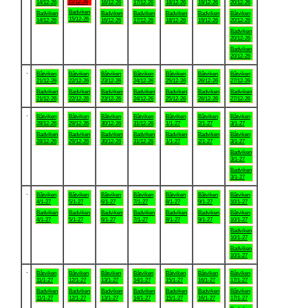
15/12-26
14/12-26
16/12-26
17/12-26
18/12-26
19/12-26
20/12-26
Badviken
Badviken
Badviken
Badviken
Badviken
Badviken
Båtviken
15/12-26
14/12-26
16/12-26
17/12-26
18/12-26
19/12-26
20/12-26
Badviken
20/12-26
Badviken
20/12-26
.
Båtviken
Båtviken
Båtviken
Båtviken
Båtviken
Båtviken
Båtviken
21/12-26
22/12-26
23/12-26
24/12-26
25/12-26
26/12-26
27/12-26
Badviken
Badviken
Badviken
Badviken
Badviken
Badviken
Badviken
21/12-26
22/12-26
23/12-26
24/12-26
25/12-26
26/12-26
27/12-26
.
Båtviken
Båtviken
Båtviken
Båtviken
Båtviken
Båtviken
Båtviken
28/12-26
29/12-26
30/12-26
31/12-26
1/1-27
2/1-27
3/1-27
Badviken
Badviken
Badviken
Badviken
Badviken
Badviken
Båtviken
28/12-26
29/12-26
30/12-26
31/12-26
1/1-27
2/1-27
3/1-27
Badviken
3/1-27
Badviken
3/1-27
.
Båtviken
Båtviken
Båtviken
Båtviken
Båtviken
Båtviken
Båtviken
4/1-27
5/1-27
6/1-27
7/1-27
8/1-27
9/1-27
10/1-27
Badviken
Badviken
Badviken
Badviken
Badviken
Badviken
Båtviken
4/1-27
5/1-27
6/1-27
7/1-27
8/1-27
9/1-27
10/1-27
Badviken
10/1-27
Badviken
10/1-27
.
Båtviken
Båtviken
Båtviken
Båtviken
Båtviken
Båtviken
Båtviken
11/1-27
12/1-27
13/1-27
14/1-27
15/1-27
16/1-27
17/1-27
Badviken
Badviken
Badviken
Badviken
Badviken
Badviken
Båtviken
11/1-27
12/1-27
13/1-27
14/1-27
15/1-27
16/1-27
17/1-27