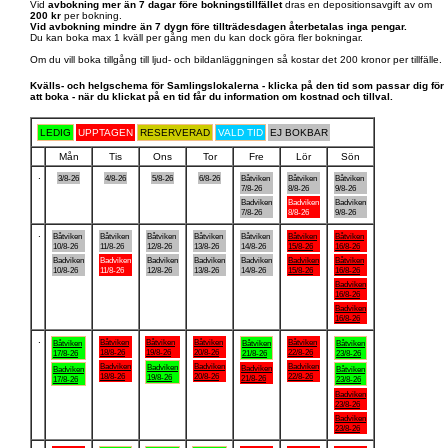
Vid
avbokning mer än 7 dagar före bokningstillfället
dras en depositionsavgift av om
200 kr
per bokning.
Vid avbokning mindre än 7 dygn före tillträdesdagen återbetalas inga pengar.
Du kan boka max 1 kväll per gång men du kan dock göra fler bokningar.
Om du vill boka tillgång till ljud- och bildanläggningen så kostar det 200 kronor per tillfälle.
Kvälls- och helgschema för Samlingslokalerna - klicka på den tid som passar dig för
att boka - när du klickat på en tid får du information om kostnad och tillval.
LEDIG
UPPTAGEN
RESERVERAD
VALD TID
EJ BOKBAR
Mån
Tis
Ons
Tor
Fre
Lör
Sön
.
3/8-26
4/8-26
5/8-26
6/8-26
Båtviken
Båtviken
Båtviken
7/8-26
8/8-26
9/8-26
Badviken
Badviken
Badviken
7/8-26
8/8-26
9/8-26
.
Båtviken
Båtviken
Båtviken
Båtviken
Båtviken
Båtviken
Båtviken
10/8-26
11/8-26
12/8-26
13/8-26
14/8-26
15/8-26
16/8-26
Badviken
Badviken
Badviken
Badviken
Badviken
Badviken
Båtviken
10/8-26
11/8-26
12/8-26
13/8-26
14/8-26
15/8-26
16/8-26
Badviken
16/8-26
Badviken
16/8-26
.
Båtviken
Båtviken
Båtviken
Båtviken
Båtviken
Båtviken
Båtviken
18/8-26
19/8-26
20/8-26
22/8-26
17/8-26
21/8-26
23/8-26
Badviken
Badviken
Badviken
Badviken
Badviken
Badviken
Båtviken
18/8-26
20/8-26
22/8-26
19/8-26
21/8-26
17/8-26
23/8-26
Badviken
23/8-26
Badviken
23/8-26