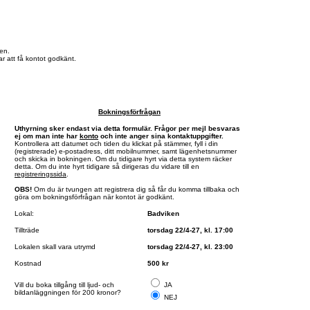
en.
r att få kontot godkänt.
Bokningsförfrågan
Uthyrning sker endast via detta formulär. Frågor per mejl besvaras
ej om man inte har
konto
och inte anger sina kontaktuppgifter.
Kontrollera att datumet och tiden du klickat på stämmer, fyll i din
(registrerade) e-postadress, ditt mobilnummer, samt lägenhetsnummer
och skicka in bokningen. Om du tidigare hyrt via detta system räcker
detta. Om du inte hyrt tidigare så dirigeras du vidare till en
registreringssida
.
OBS!
Om du är tvungen att registrera dig så får du komma tillbaka och
göra om bokningsförfrågan när kontot är godkänt.
Lokal:
Badviken
Tillträde
torsdag 22/4-27, kl. 17:00
Lokalen skall vara utrymd
torsdag 22/4-27, kl. 23:00
Kostnad
500 kr
Vill du boka tillgång till ljud- och
JA
bildanläggningen för 200 kronor?
NEJ