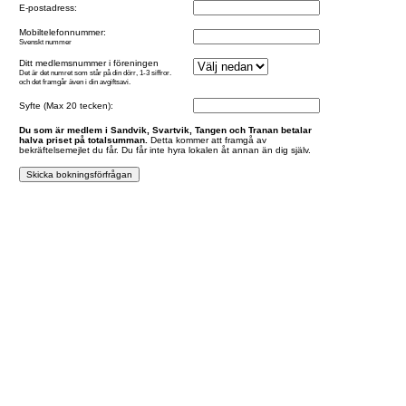
E-postadress:
Mobiltelefonnummer:
Svenskt nummer
Ditt medlemsnummer i föreningen
Det är det numret som står på din dörr, 1-3 siffror.
och det framgår även i din avgiftsavi.
Syfte (Max 20 tecken):
Du som är medlem i Sandvik, Svartvik, Tangen och Tranan betalar
halva priset på totalsumman.
Detta kommer att framgå av
bekräftelsemejlet du får. Du får inte hyra lokalen åt annan än dig själv.