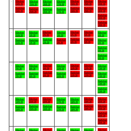
.
Båtviken
Båtviken
Båtviken
Båtviken
Båtviken
Båtviken
Båtviken
24/8-26
28/8-26
29/8-26
30/8-26
25/8-26
26/8-26
27/8-26
Badviken
Badviken
Badviken
Båtviken
Badviken
Badviken
Badviken
24/8-26
28/8-26
29/8-26
30/8-26
25/8-26
26/8-26
27/8-26
Badviken
30/8-26
Badviken
30/8-26
.
Båtviken
Båtviken
Båtviken
Båtviken
Båtviken
Båtviken
Båtviken
2/9-26
4/9-26
5/9-26
31/8-26
1/9-26
3/9-26
6/9-26
Badviken
Badviken
Badviken
Badviken
Badviken
Badviken
Båtviken
4/9-26
5/9-26
2/9-26
3/9-26
31/8-26
1/9-26
6/9-26
Badviken
6/9-26
Badviken
6/9-26
.
Båtviken
Båtviken
Båtviken
Båtviken
Båtviken
Båtviken
Båtviken
9/9-26
11/9-26
12/9-26
7/9-26
8/9-26
10/9-26
13/9-26
Badviken
Badviken
Badviken
Badviken
Badviken
Badviken
Båtviken
9/9-26
11/9-26
12/9-26
7/9-26
8/9-26
10/9-26
13/9-26
Badviken
13/9-26
Badviken
13/9-26
.
Båtviken
Båtviken
Båtviken
Båtviken
Båtviken
Båtviken
Båtviken
15/9-26
16/9-26
19/9-26
20/9-26
14/9-26
17/9-26
18/9-26
Badviken
Båtviken
Badviken
Badviken
Badviken
Badviken
Badviken
19/9-26
20/9-26
15/9-26
16/9-26
14/9-26
17/9-26
18/9-26
Badviken
20/9-26
Badviken
20/9-26
.
Båtviken
Båtviken
Båtviken
Båtviken
Båtviken
Båtviken
Båtviken