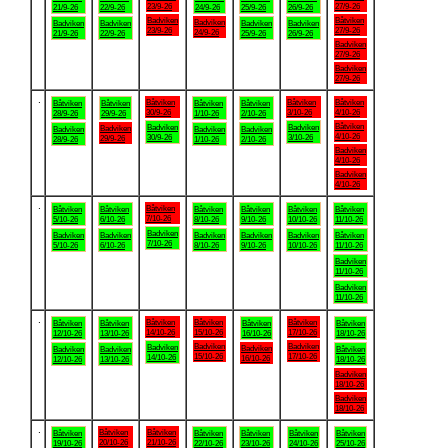
23/9-26
27/9-26
21/9-26
22/9-26
24/9-26
25/9-26
26/9-26
Badviken
Båtviken
Badviken
Badviken
Badviken
Badviken
Badviken
23/9-26
27/9-26
24/9-26
21/9-26
22/9-26
25/9-26
26/9-26
Badviken
27/9-26
Badviken
27/9-26
.
Båtviken
Båtviken
Båtviken
Båtviken
Båtviken
Båtviken
Båtviken
30/9-26
3/10-26
4/10-26
28/9-26
29/9-26
1/10-26
2/10-26
Båtviken
Badviken
Badviken
Badviken
Badviken
Badviken
Badviken
4/10-26
30/9-26
3/10-26
29/9-26
28/9-26
1/10-26
2/10-26
Badviken
4/10-26
Badviken
4/10-26
.
Båtviken
Båtviken
Båtviken
Båtviken
Båtviken
Båtviken
Båtviken
7/10-26
5/10-26
6/10-26
8/10-26
9/10-26
10/10-26
11/10-26
Badviken
Badviken
Badviken
Badviken
Badviken
Badviken
Båtviken
7/10-26
5/10-26
6/10-26
8/10-26
9/10-26
10/10-26
11/10-26
Badviken
11/10-26
Badviken
11/10-26
.
Båtviken
Båtviken
Båtviken
Båtviken
Båtviken
Båtviken
Båtviken
14/10-26
15/10-26
17/10-26
12/10-26
13/10-26
16/10-26
18/10-26
Badviken
Badviken
Badviken
Badviken
Badviken
Badviken
Båtviken
15/10-26
17/10-26
14/10-26
16/10-26
12/10-26
13/10-26
18/10-26
Badviken
18/10-26
Badviken
18/10-26
.
Båtviken
Båtviken
Båtviken
Båtviken
Båtviken
Båtviken
Båtviken
20/10-26
21/10-26
19/10-26
22/10-26
23/10-26
24/10-26
25/10-26