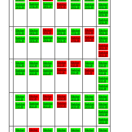
Badviken
Badviken
Badviken
Badviken
Badviken
Badviken
Båtviken
17/11-26
18/11-26
19/11-26
16/11-26
20/11-26
21/11-26
22/11-26
Badviken
22/11-26
Badviken
22/11-26
.
Båtviken
Båtviken
Båtviken
Båtviken
Båtviken
Båtviken
Båtviken
25/11-26
28/11-26
23/11-26
24/11-26
26/11-26
27/11-26
29/11-26
Badviken
Badviken
Badviken
Badviken
Badviken
Badviken
Båtviken
28/11-26
25/11-26
27/11-26
23/11-26
24/11-26
26/11-26
29/11-26
Badviken
29/11-26
Badviken
29/11-26
.
Båtviken
Båtviken
Båtviken
Båtviken
Båtviken
Båtviken
Båtviken
3/12-26
4/12-26
30/11-26
1/12-26
2/12-26
5/12-26
6/12-26
Badviken
Badviken
Badviken
Badviken
Badviken
Badviken
Båtviken
3/12-26
4/12-26
5/12-26
30/11-26
1/12-26
2/12-26
6/12-26
Badviken
6/12-26
Badviken
6/12-26
.
Båtviken
Båtviken
Båtviken
Båtviken
Båtviken
Båtviken
Båtviken
8/12-26
9/12-26
10/12-26
7/12-26
11/12-26
12/12-26
13/12-26
Badviken
Badviken
Badviken
Badviken
Badviken
Badviken
Båtviken
10/12-26
8/12-26
9/12-26
7/12-26
11/12-26
12/12-26
13/12-26
Badviken
13/12-26
Badviken
13/12-26
.
Båtviken
Båtviken
Båtviken
Båtviken
Båtviken
Båtviken
Båtviken