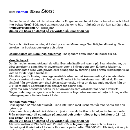
Störst
Större
Text: [
Normal
] [
] [
]
Nedan finner du de bokningsbara tiderna för gemensamhetslokalerna badviken och båtvik
Inte bokat förut?
Börja med att
registrera ditt konto här.
- tänk på att det kan ta några daga
Flyttat/bytt uppgifter?
-
klicka här
Om du vill boka en dagtid på en vardag så klickar du här
Bad- och båtvikens samlingslokaler hyrs ut av Minnebergs Samfällighetsförening. Dess
styrelse har beslutat om regler och priser.
Bokningsinfo om Samlingslokalerna:
- läs igenom detta innan du bokar din tid.
Vem får hyra?
Det är medlemmarna skrivna i de olika Bostadsrättsföreningarna på Svartviksslingan, de
olika styrelserna samt föreningsverksamheterna i Minneberg som får boka lokalerna.
Tillställningarna skall vara privata eller arrangeras av förening och privata tillstälningar skall
vara till för det egna hushållet.
Tillställningar för företag, företags anställda eller i annat kommersiellt syfte är inte tillåten.
Vissa av verksamheterna i närområdet får också boka lokalerna, men då skall, förutom
tillstånd från styrelsen som skall sökas säsongsvis, minst en deltagande medlem från en
BRF som ingår i Samfälligheten ansvara för bokningen.
Lokalerna kan dessutom bokas för att användas som vallokaler för denna valkrets.
Några undantag medges inte och den som inte följer eller kommer att följa boknings- eller
ordningsreglerna får inte boka lokalen.
När kan man hyra?
Bokningsbar 12 månader framåt. Finns inte tiden med i schemat får man vänta tills den
dyker upp.
Kalendern är uppdelad i två delar och just nu ser du kvällar och helger i schemat nedan.
Från midsommar till ca mitten på augusti och under jullovet hyrs lokalen ut 13 - 12
alla dagar - se schemat.
Om du vill boka en dagtid på en vardag så klickar du här
Alla tider mellan 2026-05-31 och 2026-08-15 är
lågsäsongstider
och du kan av
planeringsskäl inte boka lokalerna för denna period efter 2026-05-31. Alla övriga tider går