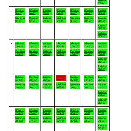
4/4-27
.
Båtviken
Båtviken
Båtviken
Båtviken
Båtviken
Båtviken
Båtviken
5/4-27
6/4-27
7/4-27
8/4-27
9/4-27
10/4-27
11/4-27
Badviken
Badviken
Badviken
Badviken
Badviken
Badviken
Båtviken
5/4-27
6/4-27
7/4-27
8/4-27
9/4-27
10/4-27
11/4-27
Badviken
11/4-27
Badviken
11/4-27
.
Båtviken
Båtviken
Båtviken
Båtviken
Båtviken
Båtviken
Båtviken
12/4-27
13/4-27
14/4-27
15/4-27
16/4-27
17/4-27
18/4-27
Badviken
Badviken
Badviken
Badviken
Badviken
Badviken
Båtviken
12/4-27
13/4-27
14/4-27
15/4-27
16/4-27
17/4-27
18/4-27
Badviken
18/4-27
Badviken
18/4-27
.
Båtviken
Båtviken
Båtviken
Båtviken
Båtviken
Båtviken
Båtviken
22/4-27
19/4-27
20/4-27
21/4-27
23/4-27
24/4-27
25/4-27
Badviken
Badviken
Badviken
Badviken
Badviken
Badviken
Båtviken
22/4-27
19/4-27
20/4-27
21/4-27
23/4-27
24/4-27
25/4-27
Badviken
25/4-27
Badviken
25/4-27
.
Båtviken
Båtviken
Båtviken
Båtviken
Båtviken
Båtviken
Båtviken
26/4-27
27/4-27
28/4-27
29/4-27
30/4-27
1/5-27
2/5-27
Badviken
Badviken
Badviken
Badviken
Badviken
Badviken
Båtviken
26/4-27
27/4-27
28/4-27
29/4-27
30/4-27
1/5-27
2/5-27
Badviken
2/5-27