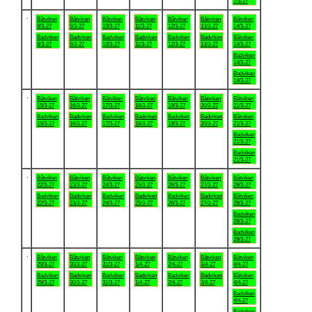
7/3-27
.
Båtviken
Båtviken
Båtviken
Båtviken
Båtviken
Båtviken
Båtviken
8/3-27
9/3-27
10/3-27
11/3-27
12/3-27
13/3-27
14/3-27
Badviken
Badviken
Badviken
Badviken
Badviken
Badviken
Båtviken
8/3-27
9/3-27
10/3-27
11/3-27
12/3-27
13/3-27
14/3-27
Badviken
14/3-27
Badviken
14/3-27
.
Båtviken
Båtviken
Båtviken
Båtviken
Båtviken
Båtviken
Båtviken
15/3-27
16/3-27
17/3-27
18/3-27
19/3-27
20/3-27
21/3-27
Badviken
Badviken
Badviken
Badviken
Badviken
Badviken
Båtviken
15/3-27
16/3-27
17/3-27
18/3-27
19/3-27
20/3-27
21/3-27
Badviken
21/3-27
Badviken
21/3-27
.
Båtviken
Båtviken
Båtviken
Båtviken
Båtviken
Båtviken
Båtviken
22/3-27
23/3-27
24/3-27
25/3-27
26/3-27
27/3-27
28/3-27
Badviken
Badviken
Badviken
Badviken
Badviken
Badviken
Båtviken
22/3-27
23/3-27
24/3-27
25/3-27
26/3-27
27/3-27
28/3-27
Badviken
28/3-27
Badviken
28/3-27
.
Båtviken
Båtviken
Båtviken
Båtviken
Båtviken
Båtviken
Båtviken
29/3-27
30/3-27
31/3-27
1/4-27
2/4-27
3/4-27
4/4-27
Badviken
Badviken
Badviken
Badviken
Badviken
Badviken
Båtviken
29/3-27
30/3-27
31/3-27
1/4-27
2/4-27
3/4-27
4/4-27
Badviken
4/4-27
Badviken