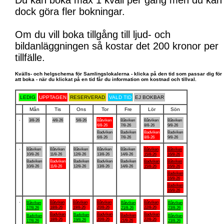
Du kan boka max 1 kväll per gång men du kan
dock göra fler bokningar.
Om du vill boka tillgång till ljud- och
bildanläggningen så kostar det 200 kronor per
tillfälle.
Kvälls- och helgschema för Samlingslokalerna - klicka på den tid som passar dig för
att boka - när du klickat på en tid får du information om kostnad och tillval.
LEDIG
UPPTAGEN
RESERVERAD
VALD TID
EJ BOKBAR
Mån
Tis
Ons
Tor
Fre
Lör
Sön
.
3/8-26
4/8-26
5/8-26
Båtviken
Båtviken
Båtviken
Båtviken
6/8-26
7/8-26
8/8-26
9/8-26
Badviken
Badviken
Badviken
Badviken
6/8-26
7/8-26
8/8-26
9/8-26
.
Båtviken
Båtviken
Båtviken
Båtviken
Båtviken
Båtviken
Båtviken
10/8-26
11/8-26
12/8-26
13/8-26
14/8-26
15/8-26
16/8-26
Badviken
Badviken
Badviken
Badviken
Badviken
Badviken
Båtviken
10/8-26
11/8-26
12/8-26
13/8-26
14/8-26
15/8-26
16/8-26
Badviken
16/8-26
Badviken
16/8-26
.
Båtviken
Båtviken
Båtviken
Båtviken
Båtviken
Båtviken
Båtviken
18/8-26
19/8-26
20/8-26
22/8-26
17/8-26
21/8-26
23/8-26
Badviken
Badviken
Badviken
Badviken
Badviken
Badviken
Båtviken
18/8-26
20/8-26
22/8-26
19/8-26
21/8-26
17/8-26
23/8-26