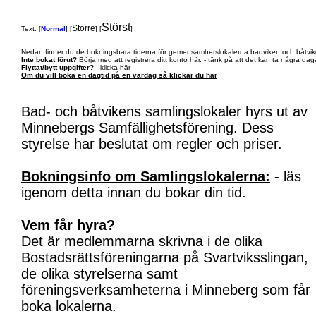
Störst
Större
Text: [
Normal
] [
] [
]
Nedan finner du de bokningsbara tiderna för gemensamhetslokalerna badviken och båtvik
Inte bokat förut?
Börja med att
registrera ditt konto här.
- tänk på att det kan ta några daga
Flyttat/bytt uppgifter?
-
klicka här
Om du vill boka en dagtid på en vardag så klickar du här
Bad- och båtvikens samlingslokaler hyrs ut av
Minnebergs Samfällighetsförening. Dess
styrelse har beslutat om regler och priser.
Bokningsinfo om Samlingslokalerna:
- läs
igenom detta innan du bokar din tid.
Vem får hyra?
Det är medlemmarna skrivna i de olika
Bostadsrättsföreningarna på Svartviksslingan,
de olika styrelserna samt
föreningsverksamheterna i Minneberg som får
boka lokalerna.