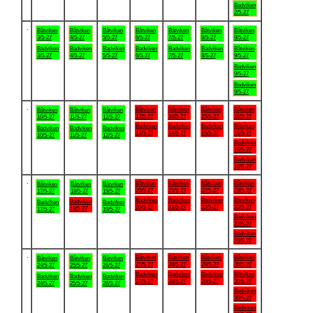
Badviken
2/5-27
.
Båtviken
Båtviken
Båtviken
Båtviken
Båtviken
Båtviken
Båtviken
3/5-27
4/5-27
5/5-27
6/5-27
7/5-27
8/5-27
9/5-27
Badviken
Badviken
Badviken
Badviken
Badviken
Badviken
Båtviken
3/5-27
4/5-27
5/5-27
6/5-27
7/5-27
8/5-27
9/5-27
Badviken
9/5-27
Badviken
9/5-27
.
Båtviken
Båtviken
Båtviken
Båtviken
Båtviken
Båtviken
Båtviken
13/5-27
14/5-27
15/5-27
16/5-27
10/5-27
11/5-27
12/5-27
Badviken
Badviken
Badviken
Båtviken
Badviken
Badviken
Badviken
13/5-27
14/5-27
15/5-27
16/5-27
10/5-27
11/5-27
12/5-27
Badviken
16/5-27
Badviken
16/5-27
.
Båtviken
Båtviken
Båtviken
Båtviken
Båtviken
Båtviken
Båtviken
20/5-27
21/5-27
22/5-27
23/5-27
17/5-27
18/5-27
19/5-27
Badviken
Badviken
Badviken
Båtviken
Badviken
Badviken
Badviken
20/5-27
21/5-27
22/5-27
23/5-27
18/5-27
17/5-27
19/5-27
Badviken
23/5-27
Badviken
23/5-27
.
Båtviken
Båtviken
Båtviken
Båtviken
Båtviken
Båtviken
Båtviken
27/5-27
28/5-27
29/5-27
30/5-27
24/5-27
25/5-27
26/5-27
Badviken
Badviken
Badviken
Båtviken
Badviken
Badviken
Badviken
27/5-27
28/5-27
29/5-27
30/5-27
24/5-27
25/5-27
26/5-27
Badviken
30/5-27
Badviken