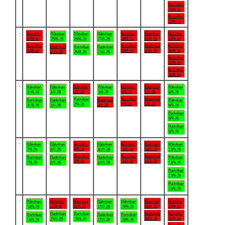
Badviken
23/8-26
Badviken
23/8-26
.
Båtviken
Båtviken
Båtviken
Båtviken
Båtviken
Båtviken
Båtviken
24/8-26
28/8-26
29/8-26
30/8-26
25/8-26
26/8-26
27/8-26
Badviken
Badviken
Badviken
Båtviken
Badviken
Badviken
Badviken
24/8-26
28/8-26
29/8-26
30/8-26
25/8-26
26/8-26
27/8-26
Badviken
30/8-26
Badviken
30/8-26
.
Båtviken
Båtviken
Båtviken
Båtviken
Båtviken
Båtviken
Båtviken
2/9-26
4/9-26
5/9-26
31/8-26
1/9-26
3/9-26
6/9-26
Badviken
Badviken
Badviken
Badviken
Badviken
Badviken
Båtviken
4/9-26
5/9-26
2/9-26
3/9-26
31/8-26
1/9-26
6/9-26
Badviken
6/9-26
Badviken
6/9-26
.
Båtviken
Båtviken
Båtviken
Båtviken
Båtviken
Båtviken
Båtviken
9/9-26
11/9-26
12/9-26
7/9-26
8/9-26
10/9-26
13/9-26
Badviken
Badviken
Badviken
Badviken
Badviken
Badviken
Båtviken
9/9-26
11/9-26
12/9-26
7/9-26
8/9-26
10/9-26
13/9-26
Badviken
13/9-26
Badviken
13/9-26
.
Båtviken
Båtviken
Båtviken
Båtviken
Båtviken
Båtviken
Båtviken
15/9-26
16/9-26
19/9-26
20/9-26
14/9-26
17/9-26
18/9-26
Badviken
Båtviken
Badviken
Badviken
Badviken
Badviken
Badviken
19/9-26
20/9-26
15/9-26
16/9-26
14/9-26
17/9-26
18/9-26