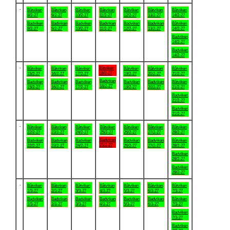
.
Båtviken
Båtviken
Båtviken
Båtviken
Båtviken
Båtviken
Båtviken
8/2-27
9/2-27
10/2-27
11/2-27
12/2-27
13/2-27
14/2-27
Badviken
Badviken
Badviken
Badviken
Badviken
Badviken
Båtviken
8/2-27
9/2-27
10/2-27
11/2-27
12/2-27
13/2-27
14/2-27
Badviken
14/2-27
Badviken
14/2-27
.
Båtviken
Båtviken
Båtviken
Båtviken
Båtviken
Båtviken
Båtviken
18/2-27
15/2-27
16/2-27
17/2-27
19/2-27
20/2-27
21/2-27
Badviken
Badviken
Badviken
Badviken
Badviken
Badviken
Båtviken
18/2-27
15/2-27
16/2-27
17/2-27
19/2-27
20/2-27
21/2-27
Badviken
21/2-27
Badviken
21/2-27
.
Båtviken
Båtviken
Båtviken
Båtviken
Båtviken
Båtviken
Båtviken
22/2-27
23/2-27
24/2-27
25/2-27
26/2-27
27/2-27
28/2-27
Badviken
Badviken
Badviken
Badviken
Badviken
Badviken
Båtviken
25/2-27
22/2-27
23/2-27
24/2-27
26/2-27
27/2-27
28/2-27
Badviken
28/2-27
Badviken
28/2-27
.
Båtviken
Båtviken
Båtviken
Båtviken
Båtviken
Båtviken
Båtviken
1/3-27
2/3-27
3/3-27
4/3-27
5/3-27
6/3-27
7/3-27
Badviken
Badviken
Badviken
Badviken
Badviken
Badviken
Båtviken
1/3-27
2/3-27
3/3-27
4/3-27
5/3-27
6/3-27
7/3-27
Badviken
7/3-27
Badviken