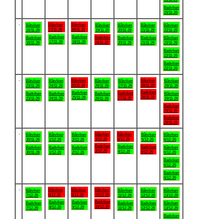
Badviken
15/11-26
.
Båtviken
Båtviken
Båtviken
Båtviken
Båtviken
Båtviken
Båtviken
17/11-26
18/11-26
16/11-26
19/11-26
20/11-26
21/11-26
22/11-26
Badviken
Badviken
Badviken
Badviken
Badviken
Badviken
Båtviken
17/11-26
18/11-26
19/11-26
16/11-26
20/11-26
21/11-26
22/11-26
Badviken
22/11-26
Badviken
22/11-26
.
Båtviken
Båtviken
Båtviken
Båtviken
Båtviken
Båtviken
Båtviken
25/11-26
28/11-26
23/11-26
24/11-26
26/11-26
27/11-26
29/11-26
Badviken
Badviken
Badviken
Badviken
Badviken
Badviken
Båtviken
28/11-26
25/11-26
27/11-26
23/11-26
24/11-26
26/11-26
29/11-26
Badviken
29/11-26
Badviken
29/11-26
.
Båtviken
Båtviken
Båtviken
Båtviken
Båtviken
Båtviken
Båtviken
3/12-26
4/12-26
30/11-26
1/12-26
2/12-26
5/12-26
6/12-26
Badviken
Badviken
Badviken
Badviken
Badviken
Badviken
Båtviken
3/12-26
4/12-26
5/12-26
30/11-26
1/12-26
2/12-26
6/12-26
Badviken
6/12-26
Badviken
6/12-26
.
Båtviken
Båtviken
Båtviken
Båtviken
Båtviken
Båtviken
Båtviken
8/12-26
9/12-26
10/12-26
7/12-26
11/12-26
12/12-26
13/12-26
Badviken
Badviken
Badviken
Badviken
Badviken
Badviken
Båtviken
10/12-26
8/12-26
9/12-26
7/12-26
11/12-26
12/12-26
13/12-26
Badviken