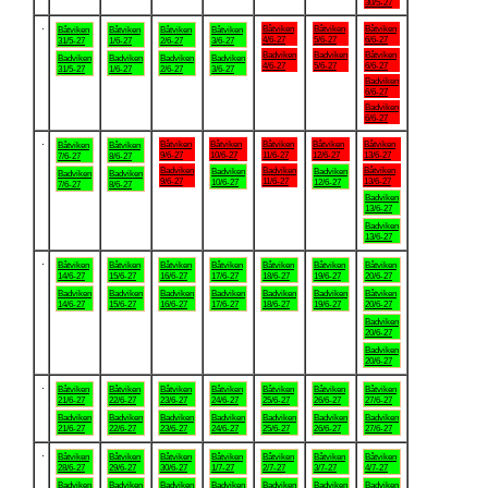
30/5-27
.
Båtviken
Båtviken
Båtviken
Båtviken
Båtviken
Båtviken
Båtviken
4/6-27
5/6-27
6/6-27
31/5-27
1/6-27
2/6-27
3/6-27
Badviken
Badviken
Båtviken
Badviken
Badviken
Badviken
Badviken
4/6-27
5/6-27
6/6-27
31/5-27
1/6-27
2/6-27
3/6-27
Badviken
6/6-27
Badviken
6/6-27
.
Båtviken
Båtviken
Båtviken
Båtviken
Båtviken
Båtviken
Båtviken
9/6-27
10/6-27
11/6-27
12/6-27
13/6-27
7/6-27
8/6-27
Badviken
Badviken
Båtviken
Badviken
Badviken
Badviken
Badviken
9/6-27
11/6-27
13/6-27
10/6-27
12/6-27
7/6-27
8/6-27
Badviken
13/6-27
Badviken
13/6-27
.
Båtviken
Båtviken
Båtviken
Båtviken
Båtviken
Båtviken
Båtviken
14/6-27
15/6-27
16/6-27
17/6-27
18/6-27
19/6-27
20/6-27
Badviken
Badviken
Badviken
Badviken
Badviken
Badviken
Båtviken
14/6-27
15/6-27
16/6-27
17/6-27
18/6-27
19/6-27
20/6-27
Badviken
20/6-27
Badviken
20/6-27
.
Båtviken
Båtviken
Båtviken
Båtviken
Båtviken
Båtviken
Båtviken
21/6-27
22/6-27
23/6-27
24/6-27
25/6-27
26/6-27
27/6-27
Badviken
Badviken
Badviken
Badviken
Badviken
Badviken
Badviken
21/6-27
22/6-27
23/6-27
24/6-27
25/6-27
26/6-27
27/6-27
.
Båtviken
Båtviken
Båtviken
Båtviken
Båtviken
Båtviken
Båtviken
28/6-27
29/6-27
30/6-27
1/7-27
2/7-27
3/7-27
4/7-27
Badviken
Badviken
Badviken
Badviken
Badviken
Badviken
Badviken