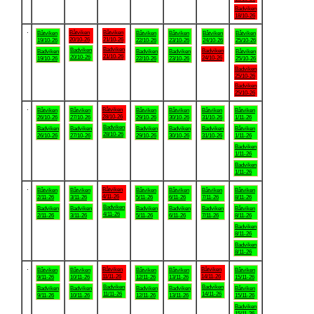
Badviken
18/10-26
.
Båtviken
Båtviken
Båtviken
Båtviken
Båtviken
Båtviken
Båtviken
20/10-26
21/10-26
19/10-26
22/10-26
23/10-26
24/10-26
25/10-26
Badviken
Badviken
Badviken
Badviken
Badviken
Badviken
Båtviken
21/10-26
20/10-26
24/10-26
19/10-26
22/10-26
23/10-26
25/10-26
Badviken
25/10-26
Badviken
25/10-26
.
Båtviken
Båtviken
Båtviken
Båtviken
Båtviken
Båtviken
Båtviken
28/10-26
26/10-26
27/10-26
29/10-26
30/10-26
31/10-26
1/11-26
Badviken
Badviken
Badviken
Badviken
Badviken
Badviken
Båtviken
28/10-26
26/10-26
27/10-26
29/10-26
30/10-26
31/10-26
1/11-26
Badviken
1/11-26
Badviken
1/11-26
.
Båtviken
Båtviken
Båtviken
Båtviken
Båtviken
Båtviken
Båtviken
4/11-26
2/11-26
3/11-26
5/11-26
6/11-26
7/11-26
8/11-26
Badviken
Badviken
Badviken
Badviken
Badviken
Badviken
Båtviken
4/11-26
2/11-26
3/11-26
5/11-26
6/11-26
7/11-26
8/11-26
Badviken
8/11-26
Badviken
8/11-26
.
Båtviken
Båtviken
Båtviken
Båtviken
Båtviken
Båtviken
Båtviken
11/11-26
14/11-26
9/11-26
10/11-26
12/11-26
13/11-26
15/11-26
Badviken
Badviken
Badviken
Badviken
Badviken
Badviken
Båtviken
11/11-26
14/11-26
9/11-26
10/11-26
12/11-26
13/11-26
15/11-26
Badviken
15/11-26