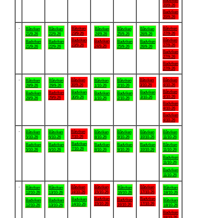
Badviken
20/9-26
Badviken
20/9-26
.
Båtviken
Båtviken
Båtviken
Båtviken
Båtviken
Båtviken
Båtviken
23/9-26
27/9-26
21/9-26
22/9-26
24/9-26
25/9-26
26/9-26
Badviken
Båtviken
Badviken
Badviken
Badviken
Badviken
Badviken
23/9-26
27/9-26
24/9-26
21/9-26
22/9-26
25/9-26
26/9-26
Badviken
27/9-26
Badviken
27/9-26
.
Båtviken
Båtviken
Båtviken
Båtviken
Båtviken
Båtviken
Båtviken
30/9-26
3/10-26
4/10-26
28/9-26
29/9-26
1/10-26
2/10-26
Båtviken
Badviken
Badviken
Badviken
Badviken
Badviken
Badviken
4/10-26
30/9-26
3/10-26
29/9-26
28/9-26
1/10-26
2/10-26
Badviken
4/10-26
Badviken
4/10-26
.
Båtviken
Båtviken
Båtviken
Båtviken
Båtviken
Båtviken
Båtviken
7/10-26
5/10-26
6/10-26
8/10-26
9/10-26
10/10-26
11/10-26
Badviken
Badviken
Badviken
Badviken
Badviken
Badviken
Båtviken
7/10-26
5/10-26
6/10-26
8/10-26
9/10-26
10/10-26
11/10-26
Badviken
11/10-26
Badviken
11/10-26
.
Båtviken
Båtviken
Båtviken
Båtviken
Båtviken
Båtviken
Båtviken
14/10-26
15/10-26
17/10-26
12/10-26
13/10-26
16/10-26
18/10-26
Badviken
Badviken
Badviken
Badviken
Badviken
Badviken
Båtviken
15/10-26
17/10-26
14/10-26
16/10-26
12/10-26
13/10-26
18/10-26
Badviken
18/10-26