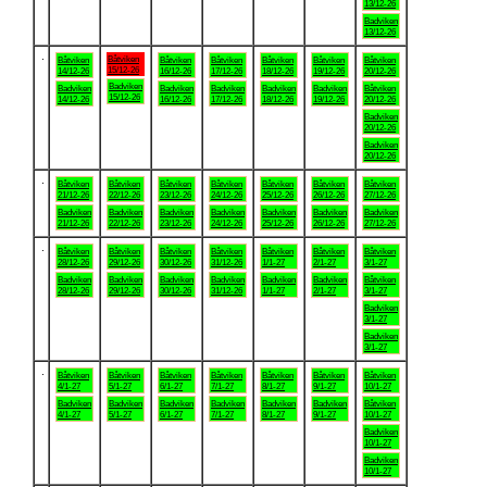
13/12-26
Badviken
13/12-26
.
Båtviken
Båtviken
Båtviken
Båtviken
Båtviken
Båtviken
Båtviken
15/12-26
14/12-26
16/12-26
17/12-26
18/12-26
19/12-26
20/12-26
Badviken
Badviken
Badviken
Badviken
Badviken
Badviken
Båtviken
15/12-26
14/12-26
16/12-26
17/12-26
18/12-26
19/12-26
20/12-26
Badviken
20/12-26
Badviken
20/12-26
.
Båtviken
Båtviken
Båtviken
Båtviken
Båtviken
Båtviken
Båtviken
21/12-26
22/12-26
23/12-26
24/12-26
25/12-26
26/12-26
27/12-26
Badviken
Badviken
Badviken
Badviken
Badviken
Badviken
Badviken
21/12-26
22/12-26
23/12-26
24/12-26
25/12-26
26/12-26
27/12-26
.
Båtviken
Båtviken
Båtviken
Båtviken
Båtviken
Båtviken
Båtviken
28/12-26
29/12-26
30/12-26
31/12-26
1/1-27
2/1-27
3/1-27
Badviken
Badviken
Badviken
Badviken
Badviken
Badviken
Båtviken
28/12-26
29/12-26
30/12-26
31/12-26
1/1-27
2/1-27
3/1-27
Badviken
3/1-27
Badviken
3/1-27
.
Båtviken
Båtviken
Båtviken
Båtviken
Båtviken
Båtviken
Båtviken
4/1-27
5/1-27
6/1-27
7/1-27
8/1-27
9/1-27
10/1-27
Badviken
Badviken
Badviken
Badviken
Badviken
Badviken
Båtviken
4/1-27
5/1-27
6/1-27
7/1-27
8/1-27
9/1-27
10/1-27
Badviken
10/1-27
Badviken
10/1-27