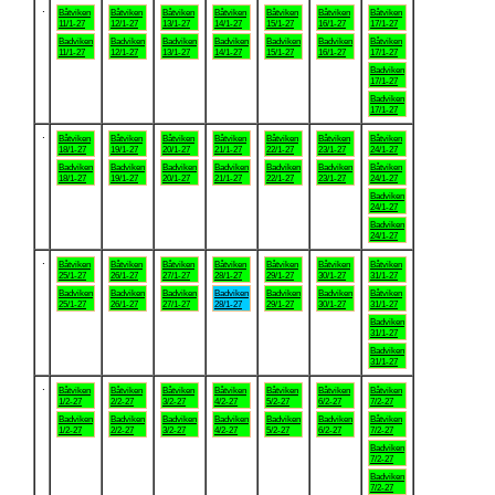
.
Båtviken
Båtviken
Båtviken
Båtviken
Båtviken
Båtviken
Båtviken
11/1-27
12/1-27
13/1-27
14/1-27
15/1-27
16/1-27
17/1-27
Badviken
Badviken
Badviken
Badviken
Badviken
Badviken
Båtviken
11/1-27
12/1-27
13/1-27
14/1-27
15/1-27
16/1-27
17/1-27
Badviken
17/1-27
Badviken
17/1-27
.
Båtviken
Båtviken
Båtviken
Båtviken
Båtviken
Båtviken
Båtviken
18/1-27
19/1-27
20/1-27
21/1-27
22/1-27
23/1-27
24/1-27
Badviken
Badviken
Badviken
Badviken
Badviken
Badviken
Båtviken
18/1-27
19/1-27
20/1-27
21/1-27
22/1-27
23/1-27
24/1-27
Badviken
24/1-27
Badviken
24/1-27
.
Båtviken
Båtviken
Båtviken
Båtviken
Båtviken
Båtviken
Båtviken
25/1-27
26/1-27
27/1-27
28/1-27
29/1-27
30/1-27
31/1-27
Badviken
Badviken
Badviken
Badviken
Badviken
Badviken
Båtviken
25/1-27
26/1-27
27/1-27
28/1-27
29/1-27
30/1-27
31/1-27
Badviken
31/1-27
Badviken
31/1-27
.
Båtviken
Båtviken
Båtviken
Båtviken
Båtviken
Båtviken
Båtviken
1/2-27
2/2-27
3/2-27
4/2-27
5/2-27
6/2-27
7/2-27
Badviken
Badviken
Badviken
Badviken
Badviken
Badviken
Båtviken
1/2-27
2/2-27
3/2-27
4/2-27
5/2-27
6/2-27
7/2-27
Badviken
7/2-27
Badviken
7/2-27