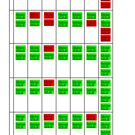
Badviken
18/10-26
.
Båtviken
Båtviken
Båtviken
Båtviken
Båtviken
Båtviken
Båtviken
20/10-26
21/10-26
19/10-26
22/10-26
23/10-26
24/10-26
25/10-26
Badviken
Badviken
Badviken
Badviken
Badviken
Badviken
Båtviken
21/10-26
20/10-26
24/10-26
19/10-26
22/10-26
23/10-26
25/10-26
Badviken
25/10-26
Badviken
25/10-26
.
Båtviken
Båtviken
Båtviken
Båtviken
Båtviken
Båtviken
Båtviken
28/10-26
26/10-26
27/10-26
29/10-26
30/10-26
31/10-26
1/11-26
Badviken
Badviken
Badviken
Badviken
Badviken
Badviken
Båtviken
28/10-26
26/10-26
27/10-26
29/10-26
30/10-26
31/10-26
1/11-26
Badviken
1/11-26
Badviken
1/11-26
.
Båtviken
Båtviken
Båtviken
Båtviken
Båtviken
Båtviken
Båtviken
4/11-26
2/11-26
3/11-26
5/11-26
6/11-26
7/11-26
8/11-26
Badviken
Badviken
Badviken
Badviken
Badviken
Badviken
Båtviken
4/11-26
2/11-26
3/11-26
5/11-26
6/11-26
7/11-26
8/11-26
Badviken
8/11-26
Badviken
8/11-26
.
Båtviken
Båtviken
Båtviken
Båtviken
Båtviken
Båtviken
Båtviken
11/11-26
14/11-26
9/11-26
10/11-26
12/11-26
13/11-26
15/11-26
Badviken
Badviken
Badviken
Badviken
Badviken
Badviken
Båtviken
11/11-26
14/11-26
9/11-26
10/11-26
12/11-26
13/11-26
15/11-26
Badviken
15/11-26