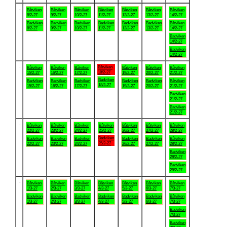
.
Båtviken
Båtviken
Båtviken
Båtviken
Båtviken
Båtviken
Båtviken
8/2-27
9/2-27
10/2-27
11/2-27
12/2-27
13/2-27
14/2-27
Badviken
Badviken
Badviken
Badviken
Badviken
Badviken
Båtviken
8/2-27
9/2-27
10/2-27
11/2-27
12/2-27
13/2-27
14/2-27
Badviken
14/2-27
Badviken
14/2-27
.
Båtviken
Båtviken
Båtviken
Båtviken
Båtviken
Båtviken
Båtviken
18/2-27
15/2-27
16/2-27
17/2-27
19/2-27
20/2-27
21/2-27
Badviken
Badviken
Badviken
Badviken
Badviken
Badviken
Båtviken
18/2-27
15/2-27
16/2-27
17/2-27
19/2-27
20/2-27
21/2-27
Badviken
21/2-27
Badviken
21/2-27
.
Båtviken
Båtviken
Båtviken
Båtviken
Båtviken
Båtviken
Båtviken
22/2-27
23/2-27
24/2-27
25/2-27
26/2-27
27/2-27
28/2-27
Badviken
Badviken
Badviken
Badviken
Badviken
Badviken
Båtviken
25/2-27
22/2-27
23/2-27
24/2-27
26/2-27
27/2-27
28/2-27
Badviken
28/2-27
Badviken
28/2-27
.
Båtviken
Båtviken
Båtviken
Båtviken
Båtviken
Båtviken
Båtviken
1/3-27
2/3-27
3/3-27
4/3-27
5/3-27
6/3-27
7/3-27
Badviken
Badviken
Badviken
Badviken
Badviken
Badviken
Båtviken
1/3-27
2/3-27
3/3-27
4/3-27
5/3-27
6/3-27
7/3-27
Badviken
7/3-27
Badviken