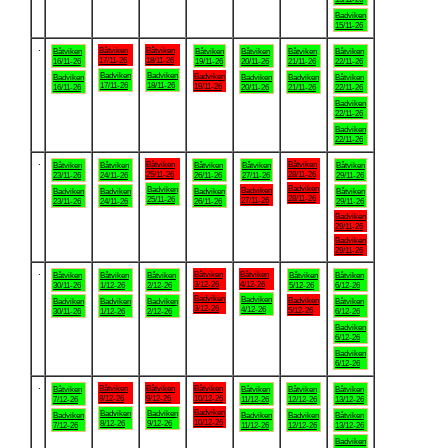
Badviken
15/11-26
.
Båtviken
Båtviken
Båtviken
Båtviken
Båtviken
Båtviken
Båtviken
17/11-26
18/11-26
16/11-26
19/11-26
20/11-26
21/11-26
22/11-26
Badviken
Badviken
Badviken
Badviken
Badviken
Badviken
Båtviken
17/11-26
18/11-26
19/11-26
16/11-26
20/11-26
21/11-26
22/11-26
Badviken
22/11-26
Badviken
22/11-26
.
Båtviken
Båtviken
Båtviken
Båtviken
Båtviken
Båtviken
Båtviken
25/11-26
28/11-26
23/11-26
24/11-26
26/11-26
27/11-26
29/11-26
Badviken
Badviken
Badviken
Badviken
Badviken
Badviken
Båtviken
28/11-26
25/11-26
27/11-26
23/11-26
24/11-26
26/11-26
29/11-26
Badviken
29/11-26
Badviken
29/11-26
.
Båtviken
Båtviken
Båtviken
Båtviken
Båtviken
Båtviken
Båtviken
3/12-26
4/12-26
30/11-26
1/12-26
2/12-26
5/12-26
6/12-26
Badviken
Badviken
Badviken
Badviken
Badviken
Badviken
Båtviken
3/12-26
4/12-26
5/12-26
30/11-26
1/12-26
2/12-26
6/12-26
Badviken
6/12-26
Badviken
6/12-26
.
Båtviken
Båtviken
Båtviken
Båtviken
Båtviken
Båtviken
Båtviken
8/12-26
9/12-26
10/12-26
7/12-26
11/12-26
12/12-26
13/12-26
Badviken
Badviken
Badviken
Badviken
Badviken
Badviken
Båtviken
10/12-26
8/12-26
9/12-26
7/12-26
11/12-26
12/12-26
13/12-26
Badviken