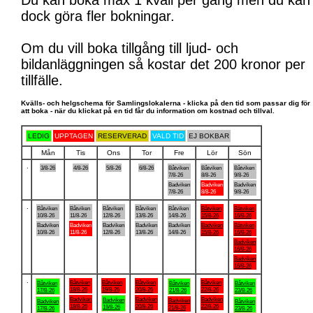
Du kan boka max 1 kväll per gång men du kan
dock göra fler bokningar.
Om du vill boka tillgång till ljud- och
bildanläggningen så kostar det 200 kronor per
tillfälle.
Kvälls- och helgschema för Samlingslokalerna - klicka på den tid som passar dig för
att boka - när du klickat på en tid får du information om kostnad och tillval.
LEDIG
UPPTAGEN
RESERVERAD
VALD TID
EJ BOKBAR
Mån
Tis
Ons
Tor
Fre
Lör
Sön
.
3/8-26
4/8-26
5/8-26
6/8-26
Båtviken
Båtviken
Båtviken
7/8-26
8/8-26
9/8-26
Badviken
Badviken
Badviken
7/8-26
8/8-26
9/8-26
.
Båtviken
Båtviken
Båtviken
Båtviken
Båtviken
Båtviken
Båtviken
10/8-26
11/8-26
12/8-26
13/8-26
14/8-26
15/8-26
16/8-26
Badviken
Badviken
Badviken
Badviken
Badviken
Badviken
Båtviken
10/8-26
11/8-26
12/8-26
13/8-26
14/8-26
15/8-26
16/8-26
Badviken
16/8-26
Badviken
16/8-26
.
Båtviken
Båtviken
Båtviken
Båtviken
Båtviken
Båtviken
Båtviken
18/8-26
19/8-26
20/8-26
22/8-26
17/8-26
21/8-26
23/8-26
Badviken
Badviken
Badviken
Badviken
Badviken
Badviken
Båtviken
18/8-26
20/8-26
22/8-26
19/8-26
21/8-26
17/8-26
23/8-26