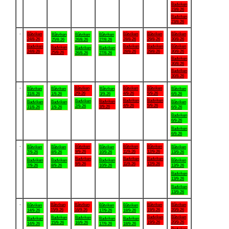
Badviken
23/8-26
Badviken
23/8-26
.
Båtviken
Båtviken
Båtviken
Båtviken
Båtviken
Båtviken
Båtviken
24/8-26
28/8-26
29/8-26
30/8-26
25/8-26
26/8-26
27/8-26
Badviken
Badviken
Badviken
Båtviken
Badviken
Badviken
Badviken
24/8-26
28/8-26
29/8-26
30/8-26
25/8-26
26/8-26
27/8-26
Badviken
30/8-26
Badviken
30/8-26
.
Båtviken
Båtviken
Båtviken
Båtviken
Båtviken
Båtviken
Båtviken
2/9-26
4/9-26
5/9-26
31/8-26
1/9-26
3/9-26
6/9-26
Badviken
Badviken
Badviken
Badviken
Badviken
Badviken
Båtviken
4/9-26
5/9-26
2/9-26
3/9-26
31/8-26
1/9-26
6/9-26
Badviken
6/9-26
Badviken
6/9-26
.
Båtviken
Båtviken
Båtviken
Båtviken
Båtviken
Båtviken
Båtviken
9/9-26
11/9-26
12/9-26
7/9-26
8/9-26
10/9-26
13/9-26
Badviken
Badviken
Badviken
Badviken
Badviken
Badviken
Båtviken
9/9-26
11/9-26
12/9-26
7/9-26
8/9-26
10/9-26
13/9-26
Badviken
13/9-26
Badviken
13/9-26
.
Båtviken
Båtviken
Båtviken
Båtviken
Båtviken
Båtviken
Båtviken
15/9-26
16/9-26
19/9-26
20/9-26
14/9-26
17/9-26
18/9-26
Badviken
Båtviken
Badviken
Badviken
Badviken
Badviken
Badviken
19/9-26
20/9-26
15/9-26
16/9-26
14/9-26
17/9-26
18/9-26