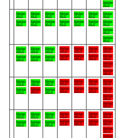
Badviken
2/5-27
.
Båtviken
Båtviken
Båtviken
Båtviken
Båtviken
Båtviken
Båtviken
3/5-27
4/5-27
5/5-27
6/5-27
7/5-27
8/5-27
9/5-27
Badviken
Badviken
Badviken
Badviken
Badviken
Badviken
Båtviken
3/5-27
4/5-27
5/5-27
6/5-27
7/5-27
8/5-27
9/5-27
Badviken
9/5-27
Badviken
9/5-27
.
Båtviken
Båtviken
Båtviken
Båtviken
Båtviken
Båtviken
Båtviken
13/5-27
14/5-27
15/5-27
16/5-27
10/5-27
11/5-27
12/5-27
Badviken
Badviken
Badviken
Båtviken
Badviken
Badviken
Badviken
13/5-27
14/5-27
15/5-27
16/5-27
10/5-27
11/5-27
12/5-27
Badviken
16/5-27
Badviken
16/5-27
.
Båtviken
Båtviken
Båtviken
Båtviken
Båtviken
Båtviken
Båtviken
20/5-27
21/5-27
22/5-27
23/5-27
17/5-27
18/5-27
19/5-27
Badviken
Badviken
Badviken
Båtviken
Badviken
Badviken
Badviken
20/5-27
21/5-27
22/5-27
23/5-27
18/5-27
17/5-27
19/5-27
Badviken
23/5-27
Badviken
23/5-27
.
Båtviken
Båtviken
Båtviken
Båtviken
Båtviken
Båtviken
Båtviken
27/5-27
28/5-27
29/5-27
30/5-27
24/5-27
25/5-27
26/5-27
Badviken
Badviken
Badviken
Båtviken
Badviken
Badviken
Badviken
27/5-27
28/5-27
29/5-27
30/5-27
24/5-27
25/5-27
26/5-27
Badviken
30/5-27
Badviken