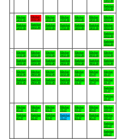
13/12-26
Badviken
13/12-26
.
Båtviken
Båtviken
Båtviken
Båtviken
Båtviken
Båtviken
Båtviken
15/12-26
14/12-26
16/12-26
17/12-26
18/12-26
19/12-26
20/12-26
Badviken
Badviken
Badviken
Badviken
Badviken
Badviken
Båtviken
15/12-26
14/12-26
16/12-26
17/12-26
18/12-26
19/12-26
20/12-26
Badviken
20/12-26
Badviken
20/12-26
.
Båtviken
Båtviken
Båtviken
Båtviken
Båtviken
Båtviken
Båtviken
21/12-26
22/12-26
23/12-26
24/12-26
25/12-26
26/12-26
27/12-26
Badviken
Badviken
Badviken
Badviken
Badviken
Badviken
Badviken
21/12-26
22/12-26
23/12-26
24/12-26
25/12-26
26/12-26
27/12-26
.
Båtviken
Båtviken
Båtviken
Båtviken
Båtviken
Båtviken
Båtviken
28/12-26
29/12-26
30/12-26
31/12-26
1/1-27
2/1-27
3/1-27
Badviken
Badviken
Badviken
Badviken
Badviken
Badviken
Båtviken
28/12-26
29/12-26
30/12-26
31/12-26
1/1-27
2/1-27
3/1-27
Badviken
3/1-27
Badviken
3/1-27
.
Båtviken
Båtviken
Båtviken
Båtviken
Båtviken
Båtviken
Båtviken
4/1-27
5/1-27
6/1-27
7/1-27
8/1-27
9/1-27
10/1-27
Badviken
Badviken
Badviken
Badviken
Badviken
Badviken
Båtviken
4/1-27
5/1-27
6/1-27
7/1-27
8/1-27
9/1-27
10/1-27
Badviken
10/1-27
Badviken
10/1-27