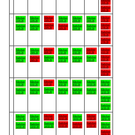
Badviken
20/9-26
Badviken
20/9-26
.
Båtviken
Båtviken
Båtviken
Båtviken
Båtviken
Båtviken
Båtviken
23/9-26
27/9-26
21/9-26
22/9-26
24/9-26
25/9-26
26/9-26
Badviken
Båtviken
Badviken
Badviken
Badviken
Badviken
Badviken
23/9-26
27/9-26
24/9-26
21/9-26
22/9-26
25/9-26
26/9-26
Badviken
27/9-26
Badviken
27/9-26
.
Båtviken
Båtviken
Båtviken
Båtviken
Båtviken
Båtviken
Båtviken
30/9-26
3/10-26
4/10-26
28/9-26
29/9-26
1/10-26
2/10-26
Båtviken
Badviken
Badviken
Badviken
Badviken
Badviken
Badviken
4/10-26
30/9-26
3/10-26
29/9-26
28/9-26
1/10-26
2/10-26
Badviken
4/10-26
Badviken
4/10-26
.
Båtviken
Båtviken
Båtviken
Båtviken
Båtviken
Båtviken
Båtviken
7/10-26
5/10-26
6/10-26
8/10-26
9/10-26
10/10-26
11/10-26
Badviken
Badviken
Badviken
Badviken
Badviken
Badviken
Båtviken
7/10-26
5/10-26
6/10-26
8/10-26
9/10-26
10/10-26
11/10-26
Badviken
11/10-26
Badviken
11/10-26
.
Båtviken
Båtviken
Båtviken
Båtviken
Båtviken
Båtviken
Båtviken
14/10-26
15/10-26
17/10-26
12/10-26
13/10-26
16/10-26
18/10-26
Badviken
Badviken
Badviken
Badviken
Badviken
Badviken
Båtviken
15/10-26
17/10-26
14/10-26
16/10-26
12/10-26
13/10-26
18/10-26
Badviken
18/10-26