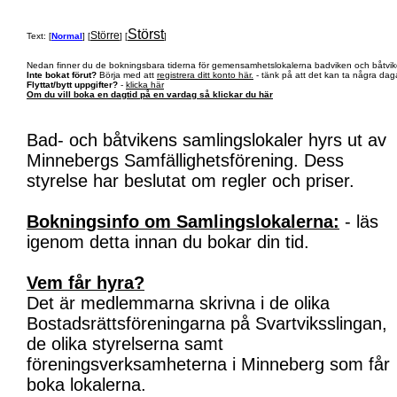
Störst
Större
Text: [
Normal
] [
] [
]
Nedan finner du de bokningsbara tiderna för gemensamhetslokalerna badviken och båtvik
Inte bokat förut?
Börja med att
registrera ditt konto här.
- tänk på att det kan ta några daga
Flyttat/bytt uppgifter?
-
klicka här
Om du vill boka en dagtid på en vardag så klickar du här
Bad- och båtvikens samlingslokaler hyrs ut av
Minnebergs Samfällighetsförening. Dess
styrelse har beslutat om regler och priser.
Bokningsinfo om Samlingslokalerna:
- läs
igenom detta innan du bokar din tid.
Vem får hyra?
Det är medlemmarna skrivna i de olika
Bostadsrättsföreningarna på Svartviksslingan,
de olika styrelserna samt
föreningsverksamheterna i Minneberg som får
boka lokalerna.