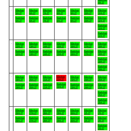
4/4-27
.
Båtviken
Båtviken
Båtviken
Båtviken
Båtviken
Båtviken
Båtviken
5/4-27
6/4-27
7/4-27
8/4-27
9/4-27
10/4-27
11/4-27
Badviken
Badviken
Badviken
Badviken
Badviken
Badviken
Båtviken
5/4-27
6/4-27
7/4-27
8/4-27
9/4-27
10/4-27
11/4-27
Badviken
11/4-27
Badviken
11/4-27
.
Båtviken
Båtviken
Båtviken
Båtviken
Båtviken
Båtviken
Båtviken
12/4-27
13/4-27
14/4-27
15/4-27
16/4-27
17/4-27
18/4-27
Badviken
Badviken
Badviken
Badviken
Badviken
Badviken
Båtviken
12/4-27
13/4-27
14/4-27
15/4-27
16/4-27
17/4-27
18/4-27
Badviken
18/4-27
Badviken
18/4-27
.
Båtviken
Båtviken
Båtviken
Båtviken
Båtviken
Båtviken
Båtviken
22/4-27
19/4-27
20/4-27
21/4-27
23/4-27
24/4-27
25/4-27
Badviken
Badviken
Badviken
Badviken
Badviken
Badviken
Båtviken
22/4-27
19/4-27
20/4-27
21/4-27
23/4-27
24/4-27
25/4-27
Badviken
25/4-27
Badviken
25/4-27
.
Båtviken
Båtviken
Båtviken
Båtviken
Båtviken
Båtviken
Båtviken
26/4-27
27/4-27
28/4-27
29/4-27
30/4-27
1/5-27
2/5-27
Badviken
Badviken
Badviken
Badviken
Badviken
Badviken
Båtviken
26/4-27
27/4-27
28/4-27
29/4-27
30/4-27
1/5-27
2/5-27
Badviken
2/5-27