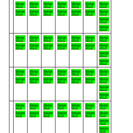
.
Båtviken
Båtviken
Båtviken
Båtviken
Båtviken
Båtviken
Båtviken
11/1-27
12/1-27
13/1-27
14/1-27
15/1-27
16/1-27
17/1-27
Badviken
Badviken
Badviken
Badviken
Badviken
Badviken
Båtviken
11/1-27
12/1-27
13/1-27
14/1-27
15/1-27
16/1-27
17/1-27
Badviken
17/1-27
Badviken
17/1-27
.
Båtviken
Båtviken
Båtviken
Båtviken
Båtviken
Båtviken
Båtviken
18/1-27
19/1-27
20/1-27
21/1-27
22/1-27
23/1-27
24/1-27
Badviken
Badviken
Badviken
Badviken
Badviken
Badviken
Båtviken
18/1-27
19/1-27
20/1-27
21/1-27
22/1-27
23/1-27
24/1-27
Badviken
24/1-27
Badviken
24/1-27
.
Båtviken
Båtviken
Båtviken
Båtviken
Båtviken
Båtviken
Båtviken
25/1-27
26/1-27
27/1-27
28/1-27
29/1-27
30/1-27
31/1-27
Badviken
Badviken
Badviken
Badviken
Badviken
Badviken
Båtviken
25/1-27
26/1-27
27/1-27
28/1-27
29/1-27
30/1-27
31/1-27
Badviken
31/1-27
Badviken
31/1-27
.
Båtviken
Båtviken
Båtviken
Båtviken
Båtviken
Båtviken
Båtviken
1/2-27
2/2-27
3/2-27
4/2-27
5/2-27
6/2-27
7/2-27
Badviken
Badviken
Badviken
Badviken
Badviken
Badviken
Båtviken
1/2-27
2/2-27
3/2-27
4/2-27
5/2-27
6/2-27
7/2-27
Badviken
7/2-27
Badviken
7/2-27