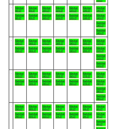
7/3-27
.
Båtviken
Båtviken
Båtviken
Båtviken
Båtviken
Båtviken
Båtviken
8/3-27
9/3-27
10/3-27
11/3-27
12/3-27
13/3-27
14/3-27
Badviken
Badviken
Badviken
Badviken
Badviken
Badviken
Båtviken
8/3-27
9/3-27
10/3-27
11/3-27
12/3-27
13/3-27
14/3-27
Badviken
14/3-27
Badviken
14/3-27
.
Båtviken
Båtviken
Båtviken
Båtviken
Båtviken
Båtviken
Båtviken
15/3-27
16/3-27
17/3-27
18/3-27
19/3-27
20/3-27
21/3-27
Badviken
Badviken
Badviken
Badviken
Badviken
Badviken
Båtviken
15/3-27
16/3-27
17/3-27
18/3-27
19/3-27
20/3-27
21/3-27
Badviken
21/3-27
Badviken
21/3-27
.
Båtviken
Båtviken
Båtviken
Båtviken
Båtviken
Båtviken
Båtviken
22/3-27
23/3-27
24/3-27
25/3-27
26/3-27
27/3-27
28/3-27
Badviken
Badviken
Badviken
Badviken
Badviken
Badviken
Båtviken
22/3-27
23/3-27
24/3-27
25/3-27
26/3-27
27/3-27
28/3-27
Badviken
28/3-27
Badviken
28/3-27
.
Båtviken
Båtviken
Båtviken
Båtviken
Båtviken
Båtviken
Båtviken
29/3-27
30/3-27
31/3-27
1/4-27
2/4-27
3/4-27
4/4-27
Badviken
Badviken
Badviken
Badviken
Badviken
Badviken
Båtviken
29/3-27
30/3-27
31/3-27
1/4-27
2/4-27
3/4-27
4/4-27
Badviken
4/4-27
Badviken