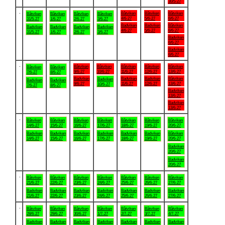
30/5-27
.
Båtviken
Båtviken
Båtviken
Båtviken
Båtviken
Båtviken
Båtviken
4/6-27
5/6-27
6/6-27
31/5-27
1/6-27
2/6-27
3/6-27
Badviken
Badviken
Båtviken
Badviken
Badviken
Badviken
Badviken
4/6-27
5/6-27
6/6-27
31/5-27
1/6-27
2/6-27
3/6-27
Badviken
6/6-27
Badviken
6/6-27
.
Båtviken
Båtviken
Båtviken
Båtviken
Båtviken
Båtviken
Båtviken
9/6-27
10/6-27
11/6-27
12/6-27
13/6-27
7/6-27
8/6-27
Badviken
Badviken
Badviken
Båtviken
Badviken
Badviken
Badviken
9/6-27
11/6-27
12/6-27
13/6-27
10/6-27
7/6-27
8/6-27
Badviken
13/6-27
Badviken
13/6-27
.
Båtviken
Båtviken
Båtviken
Båtviken
Båtviken
Båtviken
Båtviken
14/6-27
15/6-27
16/6-27
17/6-27
18/6-27
19/6-27
20/6-27
Badviken
Badviken
Badviken
Badviken
Badviken
Badviken
Båtviken
14/6-27
15/6-27
16/6-27
17/6-27
18/6-27
19/6-27
20/6-27
Badviken
20/6-27
Badviken
20/6-27
.
Båtviken
Båtviken
Båtviken
Båtviken
Båtviken
Båtviken
Båtviken
21/6-27
22/6-27
23/6-27
24/6-27
25/6-27
26/6-27
27/6-27
Badviken
Badviken
Badviken
Badviken
Badviken
Badviken
Badviken
21/6-27
22/6-27
23/6-27
24/6-27
25/6-27
26/6-27
27/6-27
.
Båtviken
Båtviken
Båtviken
Båtviken
Båtviken
Båtviken
Båtviken
28/6-27
29/6-27
30/6-27
1/7-27
2/7-27
3/7-27
4/7-27
Badviken
Badviken
Badviken
Badviken
Badviken
Badviken
Badviken