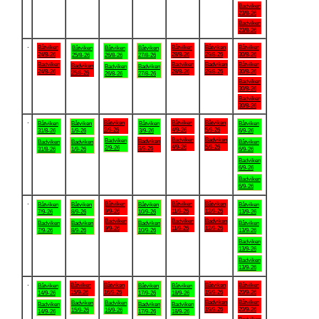
Badviken
23/8-26
Badviken
23/8-26
.
Båtviken
Båtviken
Båtviken
Båtviken
Båtviken
Båtviken
Båtviken
24/8-26
28/8-26
29/8-26
30/8-26
25/8-26
26/8-26
27/8-26
Badviken
Badviken
Badviken
Båtviken
Badviken
Badviken
Badviken
24/8-26
28/8-26
29/8-26
30/8-26
25/8-26
26/8-26
27/8-26
Badviken
30/8-26
Badviken
30/8-26
.
Båtviken
Båtviken
Båtviken
Båtviken
Båtviken
Båtviken
Båtviken
2/9-26
4/9-26
5/9-26
31/8-26
1/9-26
3/9-26
6/9-26
Badviken
Badviken
Badviken
Badviken
Badviken
Badviken
Båtviken
4/9-26
5/9-26
2/9-26
3/9-26
31/8-26
1/9-26
6/9-26
Badviken
6/9-26
Badviken
6/9-26
.
Båtviken
Båtviken
Båtviken
Båtviken
Båtviken
Båtviken
Båtviken
9/9-26
11/9-26
12/9-26
7/9-26
8/9-26
10/9-26
13/9-26
Badviken
Badviken
Badviken
Badviken
Badviken
Badviken
Båtviken
9/9-26
11/9-26
12/9-26
7/9-26
8/9-26
10/9-26
13/9-26
Badviken
13/9-26
Badviken
13/9-26
.
Båtviken
Båtviken
Båtviken
Båtviken
Båtviken
Båtviken
Båtviken
15/9-26
16/9-26
19/9-26
20/9-26
14/9-26
17/9-26
18/9-26
Badviken
Båtviken
Badviken
Badviken
Badviken
Badviken
Badviken
19/9-26
20/9-26
15/9-26
16/9-26
14/9-26
17/9-26
18/9-26