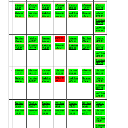
.
Båtviken
Båtviken
Båtviken
Båtviken
Båtviken
Båtviken
Båtviken
8/2-27
9/2-27
10/2-27
11/2-27
12/2-27
13/2-27
14/2-27
Badviken
Badviken
Badviken
Badviken
Badviken
Badviken
Båtviken
8/2-27
9/2-27
10/2-27
11/2-27
12/2-27
13/2-27
14/2-27
Badviken
14/2-27
Badviken
14/2-27
.
Båtviken
Båtviken
Båtviken
Båtviken
Båtviken
Båtviken
Båtviken
18/2-27
15/2-27
16/2-27
17/2-27
19/2-27
20/2-27
21/2-27
Badviken
Badviken
Badviken
Badviken
Badviken
Badviken
Båtviken
18/2-27
15/2-27
16/2-27
17/2-27
19/2-27
20/2-27
21/2-27
Badviken
21/2-27
Badviken
21/2-27
.
Båtviken
Båtviken
Båtviken
Båtviken
Båtviken
Båtviken
Båtviken
22/2-27
23/2-27
24/2-27
25/2-27
26/2-27
27/2-27
28/2-27
Badviken
Badviken
Badviken
Badviken
Badviken
Badviken
Båtviken
25/2-27
22/2-27
23/2-27
24/2-27
26/2-27
27/2-27
28/2-27
Badviken
28/2-27
Badviken
28/2-27
.
Båtviken
Båtviken
Båtviken
Båtviken
Båtviken
Båtviken
Båtviken
1/3-27
2/3-27
3/3-27
4/3-27
5/3-27
6/3-27
7/3-27
Badviken
Badviken
Badviken
Badviken
Badviken
Badviken
Båtviken
1/3-27
2/3-27
3/3-27
4/3-27
5/3-27
6/3-27
7/3-27
Badviken
7/3-27
Badviken