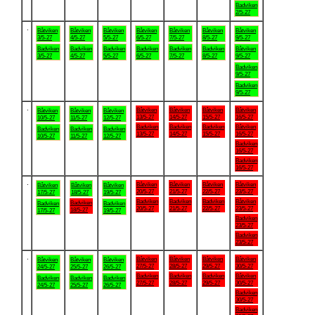
Badviken
2/5-27
.
Båtviken
Båtviken
Båtviken
Båtviken
Båtviken
Båtviken
Båtviken
3/5-27
4/5-27
5/5-27
6/5-27
7/5-27
8/5-27
9/5-27
Badviken
Badviken
Badviken
Badviken
Badviken
Badviken
Båtviken
3/5-27
4/5-27
5/5-27
6/5-27
7/5-27
8/5-27
9/5-27
Badviken
9/5-27
Badviken
9/5-27
.
Båtviken
Båtviken
Båtviken
Båtviken
Båtviken
Båtviken
Båtviken
13/5-27
14/5-27
15/5-27
16/5-27
10/5-27
11/5-27
12/5-27
Badviken
Badviken
Badviken
Båtviken
Badviken
Badviken
Badviken
13/5-27
14/5-27
15/5-27
16/5-27
10/5-27
11/5-27
12/5-27
Badviken
16/5-27
Badviken
16/5-27
.
Båtviken
Båtviken
Båtviken
Båtviken
Båtviken
Båtviken
Båtviken
20/5-27
21/5-27
22/5-27
23/5-27
17/5-27
18/5-27
19/5-27
Badviken
Badviken
Badviken
Båtviken
Badviken
Badviken
Badviken
20/5-27
21/5-27
22/5-27
23/5-27
18/5-27
17/5-27
19/5-27
Badviken
23/5-27
Badviken
23/5-27
.
Båtviken
Båtviken
Båtviken
Båtviken
Båtviken
Båtviken
Båtviken
27/5-27
28/5-27
29/5-27
30/5-27
24/5-27
25/5-27
26/5-27
Badviken
Badviken
Badviken
Båtviken
Badviken
Badviken
Badviken
27/5-27
28/5-27
29/5-27
30/5-27
24/5-27
25/5-27
26/5-27
Badviken
30/5-27
Badviken