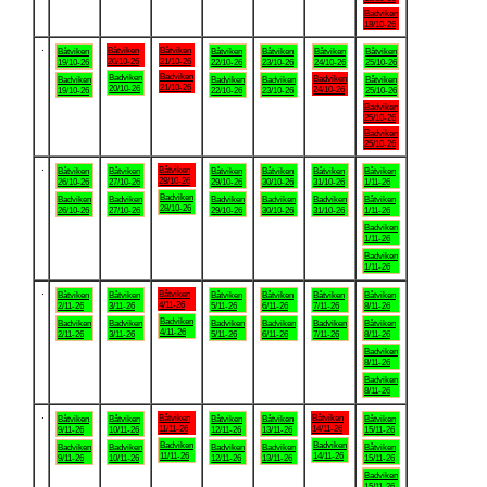
Badviken
18/10-26
.
Båtviken
Båtviken
Båtviken
Båtviken
Båtviken
Båtviken
Båtviken
20/10-26
21/10-26
19/10-26
22/10-26
23/10-26
24/10-26
25/10-26
Badviken
Badviken
Badviken
Badviken
Badviken
Badviken
Båtviken
21/10-26
20/10-26
24/10-26
19/10-26
22/10-26
23/10-26
25/10-26
Badviken
25/10-26
Badviken
25/10-26
.
Båtviken
Båtviken
Båtviken
Båtviken
Båtviken
Båtviken
Båtviken
28/10-26
26/10-26
27/10-26
29/10-26
30/10-26
31/10-26
1/11-26
Badviken
Badviken
Badviken
Badviken
Badviken
Badviken
Båtviken
28/10-26
26/10-26
27/10-26
29/10-26
30/10-26
31/10-26
1/11-26
Badviken
1/11-26
Badviken
1/11-26
.
Båtviken
Båtviken
Båtviken
Båtviken
Båtviken
Båtviken
Båtviken
4/11-26
2/11-26
3/11-26
5/11-26
6/11-26
7/11-26
8/11-26
Badviken
Badviken
Badviken
Badviken
Badviken
Badviken
Båtviken
4/11-26
2/11-26
3/11-26
5/11-26
6/11-26
7/11-26
8/11-26
Badviken
8/11-26
Badviken
8/11-26
.
Båtviken
Båtviken
Båtviken
Båtviken
Båtviken
Båtviken
Båtviken
11/11-26
14/11-26
9/11-26
10/11-26
12/11-26
13/11-26
15/11-26
Badviken
Badviken
Badviken
Badviken
Badviken
Badviken
Båtviken
11/11-26
14/11-26
9/11-26
10/11-26
12/11-26
13/11-26
15/11-26
Badviken
15/11-26