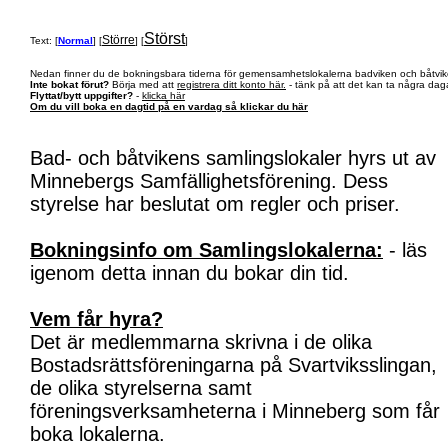
Störst
Större
Text: [
Normal
] [
] [
]
Nedan finner du de bokningsbara tiderna för gemensamhetslokalerna badviken och båtvik
Inte bokat förut?
Börja med att
registrera ditt konto här.
- tänk på att det kan ta några daga
Flyttat/bytt uppgifter?
-
klicka här
Om du vill boka en dagtid på en vardag så klickar du här
Bad- och båtvikens samlingslokaler hyrs ut av
Minnebergs Samfällighetsförening. Dess
styrelse har beslutat om regler och priser.
Bokningsinfo om Samlingslokalerna:
- läs
igenom detta innan du bokar din tid.
Vem får hyra?
Det är medlemmarna skrivna i de olika
Bostadsrättsföreningarna på Svartviksslingan,
de olika styrelserna samt
föreningsverksamheterna i Minneberg som får
boka lokalerna.