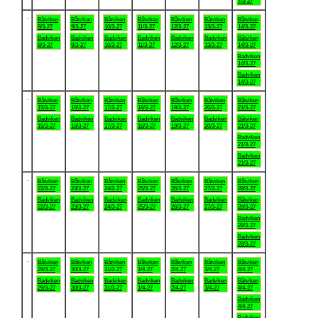
7/3-27
.
Båtviken
Båtviken
Båtviken
Båtviken
Båtviken
Båtviken
Båtviken
8/3-27
9/3-27
10/3-27
11/3-27
12/3-27
13/3-27
14/3-27
Badviken
Badviken
Badviken
Badviken
Badviken
Badviken
Båtviken
8/3-27
9/3-27
10/3-27
11/3-27
12/3-27
13/3-27
14/3-27
Badviken
14/3-27
Badviken
14/3-27
.
Båtviken
Båtviken
Båtviken
Båtviken
Båtviken
Båtviken
Båtviken
15/3-27
16/3-27
17/3-27
18/3-27
19/3-27
20/3-27
21/3-27
Badviken
Badviken
Badviken
Badviken
Badviken
Badviken
Båtviken
15/3-27
16/3-27
17/3-27
18/3-27
19/3-27
20/3-27
21/3-27
Badviken
21/3-27
Badviken
21/3-27
.
Båtviken
Båtviken
Båtviken
Båtviken
Båtviken
Båtviken
Båtviken
22/3-27
23/3-27
24/3-27
25/3-27
26/3-27
27/3-27
28/3-27
Badviken
Badviken
Badviken
Badviken
Badviken
Badviken
Båtviken
22/3-27
23/3-27
24/3-27
25/3-27
26/3-27
27/3-27
28/3-27
Badviken
28/3-27
Badviken
28/3-27
.
Båtviken
Båtviken
Båtviken
Båtviken
Båtviken
Båtviken
Båtviken
29/3-27
30/3-27
31/3-27
1/4-27
2/4-27
3/4-27
4/4-27
Badviken
Badviken
Badviken
Badviken
Badviken
Badviken
Båtviken
29/3-27
30/3-27
31/3-27
1/4-27
2/4-27
3/4-27
4/4-27
Badviken
4/4-27
Badviken