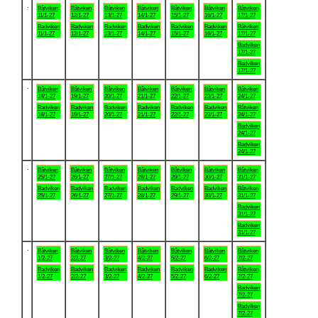
.
Båtviken
Båtviken
Båtviken
Båtviken
Båtviken
Båtviken
Båtviken
11/1-27
12/1-27
13/1-27
14/1-27
15/1-27
16/1-27
17/1-27
Badviken
Badviken
Badviken
Badviken
Badviken
Badviken
Båtviken
11/1-27
12/1-27
13/1-27
14/1-27
15/1-27
16/1-27
17/1-27
Badviken
17/1-27
Badviken
17/1-27
.
Båtviken
Båtviken
Båtviken
Båtviken
Båtviken
Båtviken
Båtviken
18/1-27
19/1-27
20/1-27
21/1-27
22/1-27
23/1-27
24/1-27
Badviken
Badviken
Badviken
Badviken
Badviken
Badviken
Båtviken
18/1-27
19/1-27
20/1-27
21/1-27
22/1-27
23/1-27
24/1-27
Badviken
24/1-27
Badviken
24/1-27
.
Båtviken
Båtviken
Båtviken
Båtviken
Båtviken
Båtviken
Båtviken
25/1-27
26/1-27
27/1-27
28/1-27
29/1-27
30/1-27
31/1-27
Badviken
Badviken
Badviken
Badviken
Badviken
Badviken
Båtviken
25/1-27
26/1-27
27/1-27
28/1-27
29/1-27
30/1-27
31/1-27
Badviken
31/1-27
Badviken
31/1-27
.
Båtviken
Båtviken
Båtviken
Båtviken
Båtviken
Båtviken
Båtviken
1/2-27
2/2-27
3/2-27
4/2-27
5/2-27
6/2-27
7/2-27
Badviken
Badviken
Badviken
Badviken
Badviken
Badviken
Båtviken
1/2-27
2/2-27
3/2-27
4/2-27
5/2-27
6/2-27
7/2-27
Badviken
7/2-27
Badviken
7/2-27