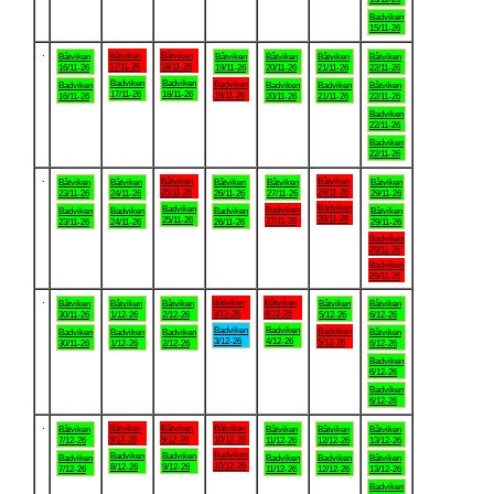
Badviken
15/11-26
.
Båtviken
Båtviken
Båtviken
Båtviken
Båtviken
Båtviken
Båtviken
17/11-26
18/11-26
16/11-26
19/11-26
20/11-26
21/11-26
22/11-26
Badviken
Badviken
Badviken
Badviken
Badviken
Badviken
Båtviken
17/11-26
18/11-26
19/11-26
16/11-26
20/11-26
21/11-26
22/11-26
Badviken
22/11-26
Badviken
22/11-26
.
Båtviken
Båtviken
Båtviken
Båtviken
Båtviken
Båtviken
Båtviken
25/11-26
28/11-26
23/11-26
24/11-26
26/11-26
27/11-26
29/11-26
Badviken
Badviken
Badviken
Badviken
Badviken
Badviken
Båtviken
28/11-26
25/11-26
27/11-26
23/11-26
24/11-26
26/11-26
29/11-26
Badviken
29/11-26
Badviken
29/11-26
.
Båtviken
Båtviken
Båtviken
Båtviken
Båtviken
Båtviken
Båtviken
3/12-26
4/12-26
30/11-26
1/12-26
2/12-26
5/12-26
6/12-26
Badviken
Badviken
Badviken
Badviken
Badviken
Badviken
Båtviken
3/12-26
4/12-26
5/12-26
30/11-26
1/12-26
2/12-26
6/12-26
Badviken
6/12-26
Badviken
6/12-26
.
Båtviken
Båtviken
Båtviken
Båtviken
Båtviken
Båtviken
Båtviken
8/12-26
9/12-26
10/12-26
7/12-26
11/12-26
12/12-26
13/12-26
Badviken
Badviken
Badviken
Badviken
Badviken
Badviken
Båtviken
10/12-26
8/12-26
9/12-26
7/12-26
11/12-26
12/12-26
13/12-26
Badviken