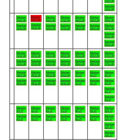
13/12-26
Badviken
13/12-26
.
Båtviken
Båtviken
Båtviken
Båtviken
Båtviken
Båtviken
Båtviken
15/12-26
14/12-26
16/12-26
17/12-26
18/12-26
19/12-26
20/12-26
Badviken
Badviken
Badviken
Badviken
Badviken
Badviken
Båtviken
15/12-26
14/12-26
16/12-26
17/12-26
18/12-26
19/12-26
20/12-26
Badviken
20/12-26
Badviken
20/12-26
.
Båtviken
Båtviken
Båtviken
Båtviken
Båtviken
Båtviken
Båtviken
21/12-26
22/12-26
23/12-26
24/12-26
25/12-26
26/12-26
27/12-26
Badviken
Badviken
Badviken
Badviken
Badviken
Badviken
Badviken
21/12-26
22/12-26
23/12-26
24/12-26
25/12-26
26/12-26
27/12-26
.
Båtviken
Båtviken
Båtviken
Båtviken
Båtviken
Båtviken
Båtviken
28/12-26
29/12-26
30/12-26
31/12-26
1/1-27
2/1-27
3/1-27
Badviken
Badviken
Badviken
Badviken
Badviken
Badviken
Båtviken
28/12-26
29/12-26
30/12-26
31/12-26
1/1-27
2/1-27
3/1-27
Badviken
3/1-27
Badviken
3/1-27
.
Båtviken
Båtviken
Båtviken
Båtviken
Båtviken
Båtviken
Båtviken
4/1-27
5/1-27
6/1-27
7/1-27
8/1-27
9/1-27
10/1-27
Badviken
Badviken
Badviken
Badviken
Badviken
Badviken
Båtviken
4/1-27
5/1-27
6/1-27
7/1-27
8/1-27
9/1-27
10/1-27
Badviken
10/1-27
Badviken
10/1-27