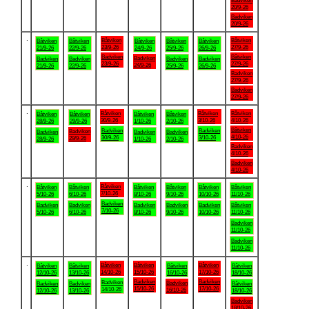
Badviken
20/9-26
Badviken
20/9-26
.
Båtviken
Båtviken
Båtviken
Båtviken
Båtviken
Båtviken
Båtviken
23/9-26
27/9-26
21/9-26
22/9-26
24/9-26
25/9-26
26/9-26
Badviken
Båtviken
Badviken
Badviken
Badviken
Badviken
Badviken
23/9-26
27/9-26
24/9-26
21/9-26
22/9-26
25/9-26
26/9-26
Badviken
27/9-26
Badviken
27/9-26
.
Båtviken
Båtviken
Båtviken
Båtviken
Båtviken
Båtviken
Båtviken
30/9-26
3/10-26
4/10-26
28/9-26
29/9-26
1/10-26
2/10-26
Båtviken
Badviken
Badviken
Badviken
Badviken
Badviken
Badviken
4/10-26
30/9-26
3/10-26
29/9-26
28/9-26
1/10-26
2/10-26
Badviken
4/10-26
Badviken
4/10-26
.
Båtviken
Båtviken
Båtviken
Båtviken
Båtviken
Båtviken
Båtviken
7/10-26
5/10-26
6/10-26
8/10-26
9/10-26
10/10-26
11/10-26
Badviken
Badviken
Badviken
Badviken
Badviken
Badviken
Båtviken
7/10-26
5/10-26
6/10-26
8/10-26
9/10-26
10/10-26
11/10-26
Badviken
11/10-26
Badviken
11/10-26
.
Båtviken
Båtviken
Båtviken
Båtviken
Båtviken
Båtviken
Båtviken
14/10-26
15/10-26
17/10-26
12/10-26
13/10-26
16/10-26
18/10-26
Badviken
Badviken
Badviken
Badviken
Badviken
Badviken
Båtviken
15/10-26
17/10-26
14/10-26
16/10-26
12/10-26
13/10-26
18/10-26
Badviken
18/10-26