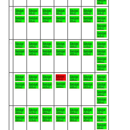
4/4-27
.
Båtviken
Båtviken
Båtviken
Båtviken
Båtviken
Båtviken
Båtviken
5/4-27
6/4-27
7/4-27
8/4-27
9/4-27
10/4-27
11/4-27
Badviken
Badviken
Badviken
Badviken
Badviken
Badviken
Båtviken
5/4-27
6/4-27
7/4-27
8/4-27
9/4-27
10/4-27
11/4-27
Badviken
11/4-27
Badviken
11/4-27
.
Båtviken
Båtviken
Båtviken
Båtviken
Båtviken
Båtviken
Båtviken
12/4-27
13/4-27
14/4-27
15/4-27
16/4-27
17/4-27
18/4-27
Badviken
Badviken
Badviken
Badviken
Badviken
Badviken
Båtviken
12/4-27
13/4-27
14/4-27
15/4-27
16/4-27
17/4-27
18/4-27
Badviken
18/4-27
Badviken
18/4-27
.
Båtviken
Båtviken
Båtviken
Båtviken
Båtviken
Båtviken
Båtviken
22/4-27
19/4-27
20/4-27
21/4-27
23/4-27
24/4-27
25/4-27
Badviken
Badviken
Badviken
Badviken
Badviken
Badviken
Båtviken
22/4-27
19/4-27
20/4-27
21/4-27
23/4-27
24/4-27
25/4-27
Badviken
25/4-27
Badviken
25/4-27
.
Båtviken
Båtviken
Båtviken
Båtviken
Båtviken
Båtviken
Båtviken
26/4-27
27/4-27
28/4-27
29/4-27
30/4-27
1/5-27
2/5-27
Badviken
Badviken
Badviken
Badviken
Badviken
Badviken
Båtviken
26/4-27
27/4-27
28/4-27
29/4-27
30/4-27
1/5-27
2/5-27
Badviken
2/5-27