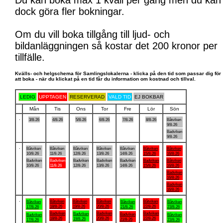
Du kan boka max 1 kväll per gång men du kan
dock göra fler bokningar.
Om du vill boka tillgång till ljud- och
bildanläggningen så kostar det 200 kronor per
tillfälle.
Kvälls- och helgschema för Samlingslokalerna - klicka på den tid som passar dig för
att boka - när du klickat på en tid får du information om kostnad och tillval.
LEDIG
UPPTAGEN
RESERVERAD
VALD TID
EJ BOKBAR
Mån
Tis
Ons
Tor
Fre
Lör
Sön
.
3/8-26
4/8-26
5/8-26
6/8-26
7/8-26
8/8-26
Båtviken
9/8-26
Badviken
9/8-26
.
Båtviken
Båtviken
Båtviken
Båtviken
Båtviken
Båtviken
Båtviken
10/8-26
11/8-26
12/8-26
13/8-26
14/8-26
15/8-26
16/8-26
Badviken
Badviken
Badviken
Badviken
Badviken
Badviken
Båtviken
10/8-26
11/8-26
12/8-26
13/8-26
14/8-26
15/8-26
16/8-26
Badviken
16/8-26
Badviken
16/8-26
.
Båtviken
Båtviken
Båtviken
Båtviken
Båtviken
Båtviken
Båtviken
18/8-26
19/8-26
20/8-26
22/8-26
17/8-26
21/8-26
23/8-26
Badviken
Badviken
Badviken
Badviken
Badviken
Badviken
Båtviken
18/8-26
20/8-26
22/8-26
19/8-26
21/8-26
17/8-26
23/8-26