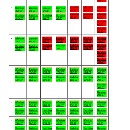
30/5-27
.
Båtviken
Båtviken
Båtviken
Båtviken
Båtviken
Båtviken
Båtviken
4/6-27
5/6-27
6/6-27
31/5-27
1/6-27
2/6-27
3/6-27
Badviken
Badviken
Båtviken
Badviken
Badviken
Badviken
Badviken
4/6-27
5/6-27
6/6-27
31/5-27
1/6-27
2/6-27
3/6-27
Badviken
6/6-27
Badviken
6/6-27
.
Båtviken
Båtviken
Båtviken
Båtviken
Båtviken
Båtviken
Båtviken
9/6-27
10/6-27
11/6-27
12/6-27
13/6-27
7/6-27
8/6-27
Badviken
Badviken
Badviken
Båtviken
Badviken
Badviken
Badviken
9/6-27
11/6-27
12/6-27
13/6-27
10/6-27
7/6-27
8/6-27
Badviken
13/6-27
Badviken
13/6-27
.
Båtviken
Båtviken
Båtviken
Båtviken
Båtviken
Båtviken
Båtviken
14/6-27
15/6-27
16/6-27
17/6-27
18/6-27
19/6-27
20/6-27
Badviken
Badviken
Badviken
Badviken
Badviken
Badviken
Båtviken
14/6-27
15/6-27
16/6-27
17/6-27
18/6-27
19/6-27
20/6-27
Badviken
20/6-27
Badviken
20/6-27
.
Båtviken
Båtviken
Båtviken
Båtviken
Båtviken
Båtviken
Båtviken
21/6-27
22/6-27
23/6-27
24/6-27
25/6-27
26/6-27
27/6-27
Badviken
Badviken
Badviken
Badviken
Badviken
Badviken
Badviken
21/6-27
22/6-27
23/6-27
24/6-27
25/6-27
26/6-27
27/6-27
.
Båtviken
Båtviken
Båtviken
Båtviken
Båtviken
Båtviken
Båtviken
28/6-27
29/6-27
30/6-27
1/7-27
2/7-27
3/7-27
4/7-27
Badviken
Badviken
Badviken
Badviken
Badviken
Badviken
Badviken