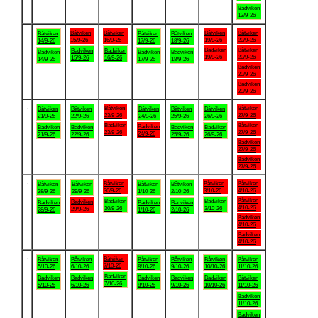
Badviken
13/9-26
.
Båtviken
Båtviken
Båtviken
Båtviken
Båtviken
Båtviken
Båtviken
15/9-26
16/9-26
19/9-26
20/9-26
14/9-26
17/9-26
18/9-26
Badviken
Båtviken
Badviken
Badviken
Badviken
Badviken
Badviken
19/9-26
20/9-26
15/9-26
16/9-26
14/9-26
17/9-26
18/9-26
Badviken
20/9-26
Badviken
20/9-26
.
Båtviken
Båtviken
Båtviken
Båtviken
Båtviken
Båtviken
Båtviken
23/9-26
27/9-26
21/9-26
22/9-26
24/9-26
25/9-26
26/9-26
Badviken
Båtviken
Badviken
Badviken
Badviken
Badviken
Badviken
23/9-26
27/9-26
24/9-26
21/9-26
22/9-26
25/9-26
26/9-26
Badviken
27/9-26
Badviken
27/9-26
.
Båtviken
Båtviken
Båtviken
Båtviken
Båtviken
Båtviken
Båtviken
30/9-26
3/10-26
4/10-26
28/9-26
29/9-26
1/10-26
2/10-26
Båtviken
Badviken
Badviken
Badviken
Badviken
Badviken
Badviken
4/10-26
30/9-26
3/10-26
29/9-26
28/9-26
1/10-26
2/10-26
Badviken
4/10-26
Badviken
4/10-26
.
Båtviken
Båtviken
Båtviken
Båtviken
Båtviken
Båtviken
Båtviken
7/10-26
5/10-26
6/10-26
8/10-26
9/10-26
10/10-26
11/10-26
Badviken
Badviken
Badviken
Badviken
Badviken
Badviken
Båtviken
7/10-26
5/10-26
6/10-26
8/10-26
9/10-26
10/10-26
11/10-26
Badviken
11/10-26
Badviken