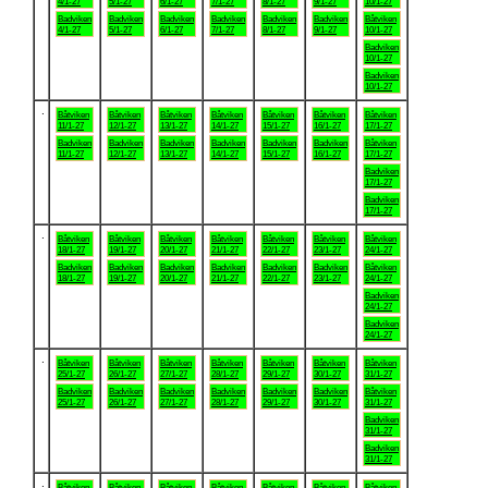
4/1-27
5/1-27
6/1-27
7/1-27
8/1-27
9/1-27
10/1-27
Badviken
Badviken
Badviken
Badviken
Badviken
Badviken
Båtviken
4/1-27
5/1-27
6/1-27
7/1-27
8/1-27
9/1-27
10/1-27
Badviken
10/1-27
Badviken
10/1-27
.
Båtviken
Båtviken
Båtviken
Båtviken
Båtviken
Båtviken
Båtviken
11/1-27
12/1-27
13/1-27
14/1-27
15/1-27
16/1-27
17/1-27
Badviken
Badviken
Badviken
Badviken
Badviken
Badviken
Båtviken
11/1-27
12/1-27
13/1-27
14/1-27
15/1-27
16/1-27
17/1-27
Badviken
17/1-27
Badviken
17/1-27
.
Båtviken
Båtviken
Båtviken
Båtviken
Båtviken
Båtviken
Båtviken
18/1-27
19/1-27
20/1-27
21/1-27
22/1-27
23/1-27
24/1-27
Badviken
Badviken
Badviken
Badviken
Badviken
Badviken
Båtviken
18/1-27
19/1-27
20/1-27
21/1-27
22/1-27
23/1-27
24/1-27
Badviken
24/1-27
Badviken
24/1-27
.
Båtviken
Båtviken
Båtviken
Båtviken
Båtviken
Båtviken
Båtviken
25/1-27
26/1-27
27/1-27
28/1-27
29/1-27
30/1-27
31/1-27
Badviken
Badviken
Badviken
Badviken
Badviken
Badviken
Båtviken
25/1-27
26/1-27
27/1-27
28/1-27
29/1-27
30/1-27
31/1-27
Badviken
31/1-27
Badviken
31/1-27
.
Båtviken
Båtviken
Båtviken
Båtviken
Båtviken
Båtviken
Båtviken