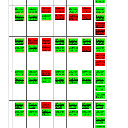
11/10-26
.
Båtviken
Båtviken
Båtviken
Båtviken
Båtviken
Båtviken
Båtviken
14/10-26
15/10-26
17/10-26
12/10-26
13/10-26
16/10-26
18/10-26
Badviken
Badviken
Badviken
Badviken
Badviken
Badviken
Båtviken
15/10-26
17/10-26
14/10-26
16/10-26
12/10-26
13/10-26
18/10-26
Badviken
18/10-26
Badviken
18/10-26
.
Båtviken
Båtviken
Båtviken
Båtviken
Båtviken
Båtviken
Båtviken
20/10-26
21/10-26
19/10-26
22/10-26
23/10-26
24/10-26
25/10-26
Badviken
Badviken
Badviken
Badviken
Badviken
Badviken
Båtviken
21/10-26
20/10-26
24/10-26
19/10-26
22/10-26
23/10-26
25/10-26
Badviken
25/10-26
Badviken
25/10-26
.
Båtviken
Båtviken
Båtviken
Båtviken
Båtviken
Båtviken
Båtviken
28/10-26
26/10-26
27/10-26
29/10-26
30/10-26
31/10-26
1/11-26
Badviken
Badviken
Badviken
Badviken
Badviken
Badviken
Båtviken
28/10-26
26/10-26
27/10-26
29/10-26
30/10-26
31/10-26
1/11-26
Badviken
1/11-26
Badviken
1/11-26
.
Båtviken
Båtviken
Båtviken
Båtviken
Båtviken
Båtviken
Båtviken
4/11-26
2/11-26
3/11-26
5/11-26
6/11-26
7/11-26
8/11-26
Badviken
Badviken
Badviken
Badviken
Badviken
Badviken
Båtviken
4/11-26
2/11-26
3/11-26
5/11-26
6/11-26
7/11-26
8/11-26
Badviken
8/11-26
Badviken