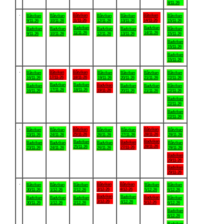
8/11-26
.
Båtviken
Båtviken
Båtviken
Båtviken
Båtviken
Båtviken
Båtviken
11/11-26
14/11-26
9/11-26
10/11-26
12/11-26
13/11-26
15/11-26
Badviken
Badviken
Badviken
Badviken
Badviken
Badviken
Båtviken
11/11-26
14/11-26
9/11-26
10/11-26
12/11-26
13/11-26
15/11-26
Badviken
15/11-26
Badviken
15/11-26
.
Båtviken
Båtviken
Båtviken
Båtviken
Båtviken
Båtviken
Båtviken
17/11-26
18/11-26
16/11-26
19/11-26
20/11-26
21/11-26
22/11-26
Badviken
Badviken
Badviken
Badviken
Badviken
Badviken
Båtviken
17/11-26
18/11-26
19/11-26
16/11-26
20/11-26
21/11-26
22/11-26
Badviken
22/11-26
Badviken
22/11-26
.
Båtviken
Båtviken
Båtviken
Båtviken
Båtviken
Båtviken
Båtviken
25/11-26
28/11-26
23/11-26
24/11-26
26/11-26
27/11-26
29/11-26
Badviken
Badviken
Badviken
Badviken
Badviken
Badviken
Båtviken
28/11-26
25/11-26
27/11-26
23/11-26
24/11-26
26/11-26
29/11-26
Badviken
29/11-26
Badviken
29/11-26
.
Båtviken
Båtviken
Båtviken
Båtviken
Båtviken
Båtviken
Båtviken
3/12-26
4/12-26
30/11-26
1/12-26
2/12-26
5/12-26
6/12-26
Badviken
Badviken
Badviken
Badviken
Badviken
Badviken
Båtviken
3/12-26
4/12-26
5/12-26
30/11-26
1/12-26
2/12-26
6/12-26
Badviken
6/12-26
Badviken