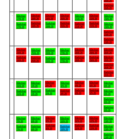
16/8-26
Badviken
16/8-26
.
Båtviken
Båtviken
Båtviken
Båtviken
Båtviken
Båtviken
Båtviken
18/8-26
19/8-26
20/8-26
22/8-26
17/8-26
21/8-26
23/8-26
Badviken
Badviken
Badviken
Badviken
Badviken
Badviken
Båtviken
18/8-26
20/8-26
22/8-26
19/8-26
21/8-26
17/8-26
23/8-26
Badviken
23/8-26
Badviken
23/8-26
.
Båtviken
Båtviken
Båtviken
Båtviken
Båtviken
Båtviken
Båtviken
24/8-26
28/8-26
29/8-26
30/8-26
25/8-26
26/8-26
27/8-26
Badviken
Badviken
Badviken
Båtviken
Badviken
Badviken
Badviken
24/8-26
28/8-26
29/8-26
30/8-26
25/8-26
26/8-26
27/8-26
Badviken
30/8-26
Badviken
30/8-26
.
Båtviken
Båtviken
Båtviken
Båtviken
Båtviken
Båtviken
Båtviken
2/9-26
4/9-26
5/9-26
31/8-26
1/9-26
3/9-26
6/9-26
Badviken
Badviken
Badviken
Badviken
Badviken
Badviken
Båtviken
4/9-26
5/9-26
2/9-26
3/9-26
31/8-26
1/9-26
6/9-26
Badviken
6/9-26
Badviken
6/9-26
.
Båtviken
Båtviken
Båtviken
Båtviken
Båtviken
Båtviken
Båtviken
9/9-26
11/9-26
12/9-26
7/9-26
8/9-26
10/9-26
13/9-26
Badviken
Badviken
Badviken
Badviken
Badviken
Badviken
Båtviken
9/9-26
11/9-26
12/9-26
7/9-26
8/9-26
10/9-26
13/9-26
Badviken
13/9-26