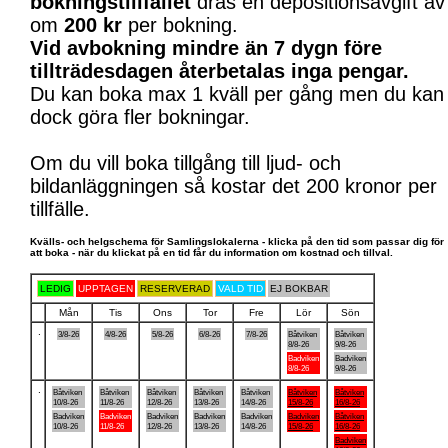
bokningstillfället
dras en depositionsavgift av
om
200 kr
per bokning.
Vid avbokning mindre än 7 dygn före
tillträdesdagen återbetalas inga pengar.
Du kan boka max 1 kväll per gång men du kan
dock göra fler bokningar.
Om du vill boka tillgång till ljud- och
bildanläggningen så kostar det 200 kronor per
tillfälle.
Kvälls- och helgschema för Samlingslokalerna - klicka på den tid som passar dig för
att boka - när du klickat på en tid får du information om kostnad och tillval.
LEDIG
UPPTAGEN
RESERVERAD
VALD TID
EJ BOKBAR
Mån
Tis
Ons
Tor
Fre
Lör
Sön
.
3/8-26
4/8-26
5/8-26
6/8-26
7/8-26
Båtviken
Båtviken
8/8-26
9/8-26
Badviken
Badviken
8/8-26
9/8-26
.
Båtviken
Båtviken
Båtviken
Båtviken
Båtviken
Båtviken
Båtviken
10/8-26
11/8-26
12/8-26
13/8-26
14/8-26
15/8-26
16/8-26
Badviken
Badviken
Badviken
Badviken
Badviken
Badviken
Båtviken
10/8-26
11/8-26
12/8-26
13/8-26
14/8-26
15/8-26
16/8-26
Badviken