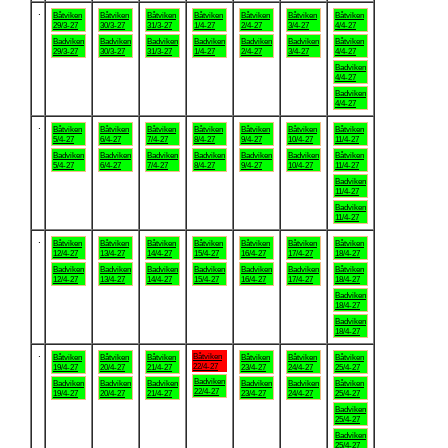
.
Båtviken
Båtviken
Båtviken
Båtviken
Båtviken
Båtviken
Båtviken
29/3-27
30/3-27
31/3-27
1/4-27
2/4-27
3/4-27
4/4-27
Badviken
Badviken
Badviken
Badviken
Badviken
Badviken
Båtviken
29/3-27
30/3-27
31/3-27
1/4-27
2/4-27
3/4-27
4/4-27
Badviken
4/4-27
Badviken
4/4-27
.
Båtviken
Båtviken
Båtviken
Båtviken
Båtviken
Båtviken
Båtviken
5/4-27
6/4-27
7/4-27
8/4-27
9/4-27
10/4-27
11/4-27
Badviken
Badviken
Badviken
Badviken
Badviken
Badviken
Båtviken
5/4-27
6/4-27
7/4-27
8/4-27
9/4-27
10/4-27
11/4-27
Badviken
11/4-27
Badviken
11/4-27
.
Båtviken
Båtviken
Båtviken
Båtviken
Båtviken
Båtviken
Båtviken
12/4-27
13/4-27
14/4-27
15/4-27
16/4-27
17/4-27
18/4-27
Badviken
Badviken
Badviken
Badviken
Badviken
Badviken
Båtviken
12/4-27
13/4-27
14/4-27
15/4-27
16/4-27
17/4-27
18/4-27
Badviken
18/4-27
Badviken
18/4-27
.
Båtviken
Båtviken
Båtviken
Båtviken
Båtviken
Båtviken
Båtviken
22/4-27
19/4-27
20/4-27
21/4-27
23/4-27
24/4-27
25/4-27
Badviken
Badviken
Badviken
Badviken
Badviken
Badviken
Båtviken
22/4-27
19/4-27
20/4-27
21/4-27
23/4-27
24/4-27
25/4-27
Badviken
25/4-27
Badviken
25/4-27