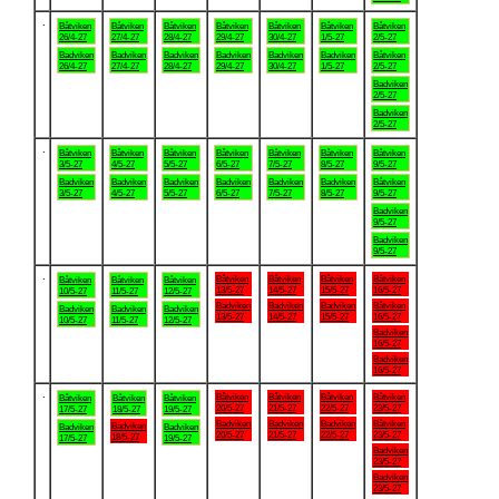
.
Båtviken
Båtviken
Båtviken
Båtviken
Båtviken
Båtviken
Båtviken
26/4-27
27/4-27
28/4-27
29/4-27
30/4-27
1/5-27
2/5-27
Badviken
Badviken
Badviken
Badviken
Badviken
Badviken
Båtviken
26/4-27
27/4-27
28/4-27
29/4-27
30/4-27
1/5-27
2/5-27
Badviken
2/5-27
Badviken
2/5-27
.
Båtviken
Båtviken
Båtviken
Båtviken
Båtviken
Båtviken
Båtviken
3/5-27
4/5-27
5/5-27
6/5-27
7/5-27
8/5-27
9/5-27
Badviken
Badviken
Badviken
Badviken
Badviken
Badviken
Båtviken
3/5-27
4/5-27
5/5-27
6/5-27
7/5-27
8/5-27
9/5-27
Badviken
9/5-27
Badviken
9/5-27
.
Båtviken
Båtviken
Båtviken
Båtviken
Båtviken
Båtviken
Båtviken
13/5-27
14/5-27
15/5-27
16/5-27
10/5-27
11/5-27
12/5-27
Badviken
Badviken
Badviken
Båtviken
Badviken
Badviken
Badviken
13/5-27
14/5-27
15/5-27
16/5-27
10/5-27
11/5-27
12/5-27
Badviken
16/5-27
Badviken
16/5-27
.
Båtviken
Båtviken
Båtviken
Båtviken
Båtviken
Båtviken
Båtviken
20/5-27
21/5-27
22/5-27
23/5-27
17/5-27
18/5-27
19/5-27
Badviken
Badviken
Badviken
Båtviken
Badviken
Badviken
Badviken
20/5-27
21/5-27
22/5-27
23/5-27
18/5-27
17/5-27
19/5-27
Badviken
23/5-27
Badviken
23/5-27