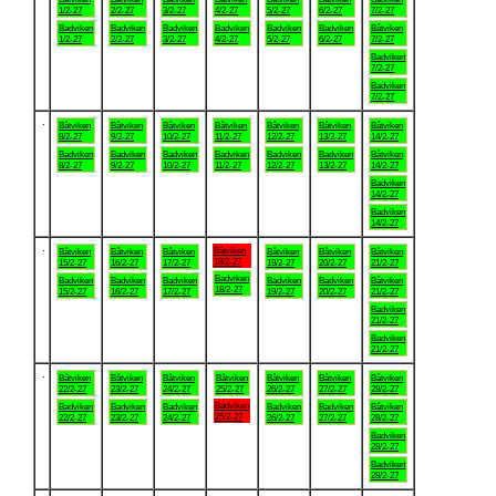
1/2-27
2/2-27
3/2-27
4/2-27
5/2-27
6/2-27
7/2-27
Badviken
Badviken
Badviken
Badviken
Badviken
Badviken
Båtviken
1/2-27
2/2-27
3/2-27
4/2-27
5/2-27
6/2-27
7/2-27
Badviken
7/2-27
Badviken
7/2-27
.
Båtviken
Båtviken
Båtviken
Båtviken
Båtviken
Båtviken
Båtviken
8/2-27
9/2-27
10/2-27
11/2-27
12/2-27
13/2-27
14/2-27
Badviken
Badviken
Badviken
Badviken
Badviken
Badviken
Båtviken
8/2-27
9/2-27
10/2-27
11/2-27
12/2-27
13/2-27
14/2-27
Badviken
14/2-27
Badviken
14/2-27
.
Båtviken
Båtviken
Båtviken
Båtviken
Båtviken
Båtviken
Båtviken
18/2-27
15/2-27
16/2-27
17/2-27
19/2-27
20/2-27
21/2-27
Badviken
Badviken
Badviken
Badviken
Badviken
Badviken
Båtviken
18/2-27
15/2-27
16/2-27
17/2-27
19/2-27
20/2-27
21/2-27
Badviken
21/2-27
Badviken
21/2-27
.
Båtviken
Båtviken
Båtviken
Båtviken
Båtviken
Båtviken
Båtviken
22/2-27
23/2-27
24/2-27
25/2-27
26/2-27
27/2-27
28/2-27
Badviken
Badviken
Badviken
Badviken
Badviken
Badviken
Båtviken
25/2-27
22/2-27
23/2-27
24/2-27
26/2-27
27/2-27
28/2-27
Badviken
28/2-27
Badviken
28/2-27