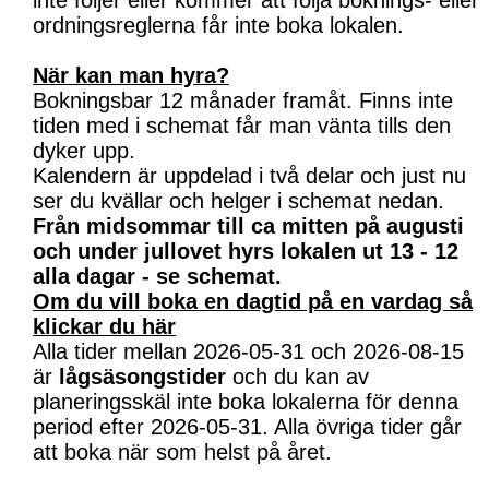
inte följer eller kommer att följa boknings- eller
ordningsreglerna får inte boka lokalen.
När kan man hyra?
Bokningsbar 12 månader framåt. Finns inte
tiden med i schemat får man vänta tills den
dyker upp.
Kalendern är uppdelad i två delar och just nu
ser du kvällar och helger i schemat nedan.
Från midsommar till ca mitten på augusti
och under jullovet hyrs lokalen ut 13 - 12
alla dagar - se schemat.
Om du vill boka en dagtid på en vardag så
klickar du här
Alla tider mellan 2026-05-31 och 2026-08-15
är
lågsäsongstider
och du kan av
planeringsskäl inte boka lokalerna för denna
period efter 2026-05-31. Alla övriga tider går
att boka när som helst på året.