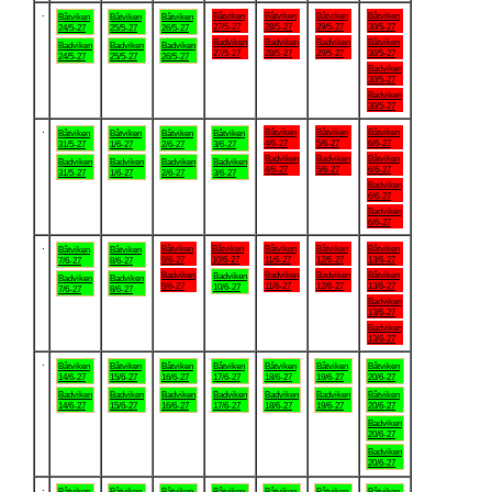
.
Båtviken
Båtviken
Båtviken
Båtviken
Båtviken
Båtviken
Båtviken
27/5-27
28/5-27
29/5-27
30/5-27
24/5-27
25/5-27
26/5-27
Badviken
Badviken
Badviken
Båtviken
Badviken
Badviken
Badviken
27/5-27
28/5-27
29/5-27
30/5-27
24/5-27
25/5-27
26/5-27
Badviken
30/5-27
Badviken
30/5-27
.
Båtviken
Båtviken
Båtviken
Båtviken
Båtviken
Båtviken
Båtviken
4/6-27
5/6-27
6/6-27
31/5-27
1/6-27
2/6-27
3/6-27
Badviken
Badviken
Båtviken
Badviken
Badviken
Badviken
Badviken
4/6-27
5/6-27
6/6-27
31/5-27
1/6-27
2/6-27
3/6-27
Badviken
6/6-27
Badviken
6/6-27
.
Båtviken
Båtviken
Båtviken
Båtviken
Båtviken
Båtviken
Båtviken
9/6-27
10/6-27
11/6-27
12/6-27
13/6-27
7/6-27
8/6-27
Badviken
Badviken
Badviken
Båtviken
Badviken
Badviken
Badviken
9/6-27
11/6-27
12/6-27
13/6-27
10/6-27
7/6-27
8/6-27
Badviken
13/6-27
Badviken
13/6-27
.
Båtviken
Båtviken
Båtviken
Båtviken
Båtviken
Båtviken
Båtviken
14/6-27
15/6-27
16/6-27
17/6-27
18/6-27
19/6-27
20/6-27
Badviken
Badviken
Badviken
Badviken
Badviken
Badviken
Båtviken
14/6-27
15/6-27
16/6-27
17/6-27
18/6-27
19/6-27
20/6-27
Badviken
20/6-27
Badviken
20/6-27
.
Båtviken
Båtviken
Båtviken
Båtviken
Båtviken
Båtviken
Båtviken