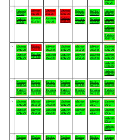
6/12-26
.
Båtviken
Båtviken
Båtviken
Båtviken
Båtviken
Båtviken
Båtviken
8/12-26
9/12-26
10/12-26
7/12-26
11/12-26
12/12-26
13/12-26
Badviken
Badviken
Badviken
Badviken
Badviken
Badviken
Båtviken
10/12-26
8/12-26
9/12-26
7/12-26
11/12-26
12/12-26
13/12-26
Badviken
13/12-26
Badviken
13/12-26
.
Båtviken
Båtviken
Båtviken
Båtviken
Båtviken
Båtviken
Båtviken
15/12-26
14/12-26
16/12-26
17/12-26
18/12-26
19/12-26
20/12-26
Badviken
Badviken
Badviken
Badviken
Badviken
Badviken
Båtviken
15/12-26
14/12-26
16/12-26
17/12-26
18/12-26
19/12-26
20/12-26
Badviken
20/12-26
Badviken
20/12-26
.
Båtviken
Båtviken
Båtviken
Båtviken
Båtviken
Båtviken
Båtviken
21/12-26
22/12-26
23/12-26
24/12-26
25/12-26
26/12-26
27/12-26
Badviken
Badviken
Badviken
Badviken
Badviken
Badviken
Badviken
21/12-26
22/12-26
23/12-26
24/12-26
25/12-26
26/12-26
27/12-26
.
Båtviken
Båtviken
Båtviken
Båtviken
Båtviken
Båtviken
Båtviken
28/12-26
29/12-26
30/12-26
31/12-26
1/1-27
2/1-27
3/1-27
Badviken
Badviken
Badviken
Badviken
Badviken
Badviken
Båtviken
28/12-26
29/12-26
30/12-26
31/12-26
1/1-27
2/1-27
3/1-27
Badviken
3/1-27
Badviken
3/1-27
.
Båtviken
Båtviken
Båtviken
Båtviken
Båtviken
Båtviken
Båtviken