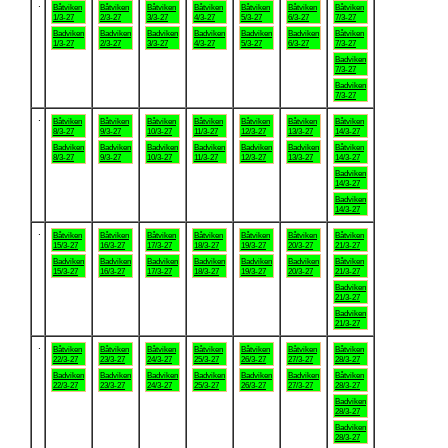
.
Båtviken
Båtviken
Båtviken
Båtviken
Båtviken
Båtviken
Båtviken
1/3-27
2/3-27
3/3-27
4/3-27
5/3-27
6/3-27
7/3-27
Badviken
Badviken
Badviken
Badviken
Badviken
Badviken
Båtviken
1/3-27
2/3-27
3/3-27
4/3-27
5/3-27
6/3-27
7/3-27
Badviken
7/3-27
Badviken
7/3-27
.
Båtviken
Båtviken
Båtviken
Båtviken
Båtviken
Båtviken
Båtviken
8/3-27
9/3-27
10/3-27
11/3-27
12/3-27
13/3-27
14/3-27
Badviken
Badviken
Badviken
Badviken
Badviken
Badviken
Båtviken
8/3-27
9/3-27
10/3-27
11/3-27
12/3-27
13/3-27
14/3-27
Badviken
14/3-27
Badviken
14/3-27
.
Båtviken
Båtviken
Båtviken
Båtviken
Båtviken
Båtviken
Båtviken
15/3-27
16/3-27
17/3-27
18/3-27
19/3-27
20/3-27
21/3-27
Badviken
Badviken
Badviken
Badviken
Badviken
Badviken
Båtviken
15/3-27
16/3-27
17/3-27
18/3-27
19/3-27
20/3-27
21/3-27
Badviken
21/3-27
Badviken
21/3-27
.
Båtviken
Båtviken
Båtviken
Båtviken
Båtviken
Båtviken
Båtviken
22/3-27
23/3-27
24/3-27
25/3-27
26/3-27
27/3-27
28/3-27
Badviken
Badviken
Badviken
Badviken
Badviken
Badviken
Båtviken
22/3-27
23/3-27
24/3-27
25/3-27
26/3-27
27/3-27
28/3-27
Badviken
28/3-27
Badviken
28/3-27