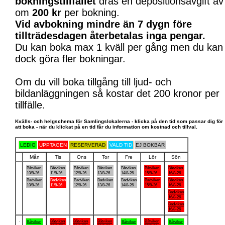
bokningstillfället
dras en depositionsavgift av
om
200 kr
per bokning.
Vid avbokning mindre än 7 dygn före
tillträdesdagen återbetalas inga pengar.
Du kan boka max 1 kväll per gång men du kan
dock göra fler bokningar.
Om du vill boka tillgång till ljud- och
bildanläggningen så kostar det 200 kronor per
tillfälle.
Kvälls- och helgschema för Samlingslokalerna - klicka på den tid som passar dig för
att boka - när du klickat på en tid får du information om kostnad och tillval.
LEDIG
UPPTAGEN
RESERVERAD
VALD TID
EJ BOKBAR
Mån
Tis
Ons
Tor
Fre
Lör
Sön
.
Båtviken
Båtviken
Båtviken
Båtviken
Båtviken
Båtviken
Båtviken
10/8-26
11/8-26
12/8-26
13/8-26
14/8-26
15/8-26
16/8-26
Badviken
Badviken
Badviken
Badviken
Badviken
Badviken
Båtviken
10/8-26
11/8-26
12/8-26
13/8-26
14/8-26
15/8-26
16/8-26
Badviken
16/8-26
Badviken
16/8-26
.
Båtviken
Båtviken
Båtviken
Båtviken
Båtviken
Båtviken
Båtviken