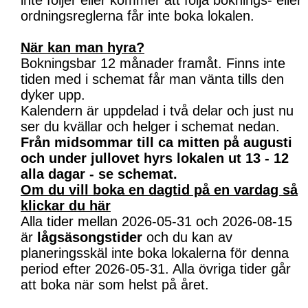
inte följer eller kommer att följa boknings- eller
ordningsreglerna får inte boka lokalen.
När kan man hyra?
Bokningsbar 12 månader framåt. Finns inte
tiden med i schemat får man vänta tills den
dyker upp.
Kalendern är uppdelad i två delar och just nu
ser du kvällar och helger i schemat nedan.
Från midsommar till ca mitten på augusti
och under jullovet hyrs lokalen ut 13 - 12
alla dagar - se schemat.
Om du vill boka en dagtid på en vardag så
klickar du här
Alla tider mellan 2026-05-31 och 2026-08-15
är
lågsäsongstider
och du kan av
planeringsskäl inte boka lokalerna för denna
period efter 2026-05-31. Alla övriga tider går
att boka när som helst på året.