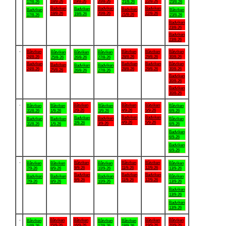
18/8-26
19/8-26
20/8-26
22/8-26
17/8-26
21/8-26
23/8-26
Badviken
Badviken
Badviken
Badviken
Badviken
Badviken
Båtviken
18/8-26
20/8-26
22/8-26
19/8-26
21/8-26
17/8-26
23/8-26
Badviken
23/8-26
Badviken
23/8-26
.
Båtviken
Båtviken
Båtviken
Båtviken
Båtviken
Båtviken
Båtviken
24/8-26
28/8-26
29/8-26
30/8-26
25/8-26
26/8-26
27/8-26
Badviken
Badviken
Badviken
Båtviken
Badviken
Badviken
Badviken
24/8-26
28/8-26
29/8-26
30/8-26
25/8-26
26/8-26
27/8-26
Badviken
30/8-26
Badviken
30/8-26
.
Båtviken
Båtviken
Båtviken
Båtviken
Båtviken
Båtviken
Båtviken
2/9-26
4/9-26
5/9-26
31/8-26
1/9-26
3/9-26
6/9-26
Badviken
Badviken
Badviken
Badviken
Badviken
Badviken
Båtviken
4/9-26
5/9-26
2/9-26
3/9-26
31/8-26
1/9-26
6/9-26
Badviken
6/9-26
Badviken
6/9-26
.
Båtviken
Båtviken
Båtviken
Båtviken
Båtviken
Båtviken
Båtviken
9/9-26
11/9-26
12/9-26
7/9-26
8/9-26
10/9-26
13/9-26
Badviken
Badviken
Badviken
Badviken
Badviken
Badviken
Båtviken
9/9-26
11/9-26
12/9-26
7/9-26
8/9-26
10/9-26
13/9-26
Badviken
13/9-26
Badviken
13/9-26
.
Båtviken
Båtviken
Båtviken
Båtviken
Båtviken
Båtviken
Båtviken
15/9-26
16/9-26
19/9-26
20/9-26
14/9-26
17/9-26
18/9-26