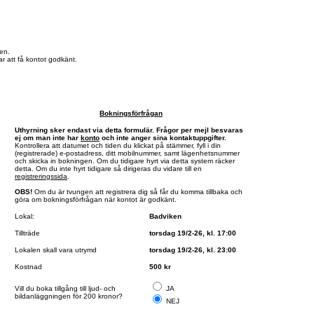
en.
r att få kontot godkänt.
Bokningsförfrågan
Uthyrning sker endast via detta formulär. Frågor per mejl besvaras
ej om man inte har
konto
och inte anger sina kontaktuppgifter.
Kontrollera att datumet och tiden du klickat på stämmer, fyll i din
(registrerade) e-postadress, ditt mobilnummer, samt lägenhetsnummer
och skicka in bokningen. Om du tidigare hyrt via detta system räcker
detta. Om du inte hyrt tidigare så dirigeras du vidare till en
registreringssida
.
OBS!
Om du är tvungen att registrera dig så får du komma tillbaka och
göra om bokningsförfrågan när kontot är godkänt.
Lokal:
Badviken
Tillträde
torsdag 19/2-26, kl. 17:00
Lokalen skall vara utrymd
torsdag 19/2-26, kl. 23:00
Kostnad
500 kr
Vill du boka tillgång till ljud- och
JA
bildanläggningen för 200 kronor?
NEJ