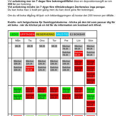
Vid
avbokning mer än 7 dagar före bokningstillfället
dras en depositionsavgift av om
200 kr
per bokning.
Vid avbokning mindre än 7 dygn före tillträdesdagen återbetalas inga pengar.
Du kan boka max 1 kväll per gång men du kan dock göra fler bokningar.
Om du vill boka tillgång till ljud- och bildanläggningen så kostar det 200 kronor per tillfälle.
Kvälls- och helgschema för Samlingslokalerna - klicka på den tid som passar dig för
att boka - när du klickat på en tid får du information om kostnad och tillval.
LEDIG
UPPTAGEN
RESERVERAD
VALD TID
EJ BOKBAR
Mån
Tis
Ons
Tor
Fre
Lör
Sön
.
3/8-26
4/8-26
5/8-26
6/8-26
Båtviken
Båtviken
Båtviken
7/8-26
8/8-26
9/8-26
Badviken
Badviken
Badviken
7/8-26
8/8-26
9/8-26
.
Båtviken
Båtviken
Båtviken
Båtviken
Båtviken
Båtviken
Båtviken
10/8-26
11/8-26
12/8-26
13/8-26
14/8-26
15/8-26
16/8-26
Badviken
Badviken
Badviken
Badviken
Badviken
Badviken
Båtviken
10/8-26
11/8-26
12/8-26
13/8-26
14/8-26
15/8-26
16/8-26
Badviken
16/8-26
Badviken
16/8-26
.
Båtviken
Båtviken
Båtviken
Båtviken
Båtviken
Båtviken
Båtviken
18/8-26
19/8-26
20/8-26
22/8-26
17/8-26
21/8-26
23/8-26
Badviken
Badviken
Badviken
Badviken
Badviken
Badviken
Båtviken
18/8-26
20/8-26
22/8-26
19/8-26
21/8-26
17/8-26
23/8-26
Badviken
23/8-26
Badviken
23/8-26