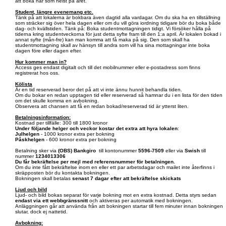
att boka när som helst på året.
Student, längre evenemang etc.
Tänk på att lokalerna är bokbara även dagtid alla vardagar. Om du ska ha en tillställning
som sträcker sig över hela dagen eller om du vill göra iordning tidigare bör du boka både
dag- och kvällstiden. Tänk på: Boka studentmottagningen tidigt. Vi försöker hålla på
tiderna kring studentveckorna för just detta syfte fram till den 1:a april. Är lokalen bokad i
annat syfte (mån-fre) kan man komma att få maka på sig. Den som skall ha
studentmottagning skall av hänsyn till andra som vill ha sina mottagningar inte boka
dagen före eller dagen efter.
Hur kommer man in?
Access ges endast digitalt och till det mobilnummer eller e-postadress som finns
registrerat hos oss.
Kölista
Är en tid reserverad beror det på att vi inte ännu hunnit behandla tiden.
Om du bokar en redan upptagen tid eller reserverad så hamnar du i en lista för den tiden
om det skulle komma en avbokning.
Observera att chansen att få en redan bokad/reserverad tid är ytterst liten.
Betalningsinformation:
Kostnad per tillfälle: 300 till 1800 kronor
Under följande helger och veckor kostar det extra att hyra lokalen
:
Julhelgen
- 1000 kronor extra per bokning
Påskhelgen
- 600 kronor extra per bokning
Betalning sker via
(OBS)
Bankgiro
till kontonummer
5596-7509
eller via
Swish
till
nummer
1234013306
Du får bekräftelse per mejl med referensnummer för betalningen.
Om du inte fått bekräftelse inom en eller ett par arbetsdagar och mailet inte återfinns i
skräpposten bör du kontakta bokningen.
Bokningen skall betalas
senast 7 dagar efter att bekräftelse skickats
Ljud och bild
Ljud- och bild bokas separat för varje bokning mot en extra kostnad. Detta styrs sedan
endast via ett webbgränssnitt
och aktiveras per automatik med bokningen.
Anläggningen går att använda från att bokningen startar till fem minuter innan bokningen
slutar, dock ej nattetid.
Avbokning: