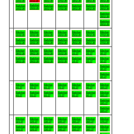
15/12-26
14/12-26
16/12-26
17/12-26
18/12-26
19/12-26
20/12-26
Badviken
Badviken
Badviken
Badviken
Badviken
Badviken
Båtviken
15/12-26
14/12-26
16/12-26
17/12-26
18/12-26
19/12-26
20/12-26
Badviken
20/12-26
Badviken
20/12-26
.
Båtviken
Båtviken
Båtviken
Båtviken
Båtviken
Båtviken
Båtviken
21/12-26
22/12-26
23/12-26
24/12-26
25/12-26
26/12-26
27/12-26
Badviken
Badviken
Badviken
Badviken
Badviken
Badviken
Badviken
21/12-26
22/12-26
23/12-26
24/12-26
25/12-26
26/12-26
27/12-26
.
Båtviken
Båtviken
Båtviken
Båtviken
Båtviken
Båtviken
Båtviken
28/12-26
29/12-26
30/12-26
31/12-26
1/1-27
2/1-27
3/1-27
Badviken
Badviken
Badviken
Badviken
Badviken
Badviken
Båtviken
28/12-26
29/12-26
30/12-26
31/12-26
1/1-27
2/1-27
3/1-27
Badviken
3/1-27
Badviken
3/1-27
.
Båtviken
Båtviken
Båtviken
Båtviken
Båtviken
Båtviken
Båtviken
4/1-27
5/1-27
6/1-27
7/1-27
8/1-27
9/1-27
10/1-27
Badviken
Badviken
Badviken
Badviken
Badviken
Badviken
Båtviken
4/1-27
5/1-27
6/1-27
7/1-27
8/1-27
9/1-27
10/1-27
Badviken
10/1-27
Badviken
10/1-27
.
Båtviken
Båtviken
Båtviken
Båtviken
Båtviken
Båtviken
Båtviken
11/1-27
12/1-27
13/1-27
14/1-27
15/1-27
16/1-27
17/1-27
Badviken
Badviken
Badviken
Badviken
Badviken
Badviken
Båtviken
11/1-27
12/1-27
13/1-27
14/1-27
15/1-27
16/1-27
17/1-27