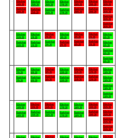
.
Båtviken
Båtviken
Båtviken
Båtviken
Båtviken
Båtviken
Båtviken
24/8-26
28/8-26
29/8-26
30/8-26
25/8-26
26/8-26
27/8-26
Badviken
Badviken
Badviken
Båtviken
Badviken
Badviken
Badviken
24/8-26
28/8-26
29/8-26
30/8-26
25/8-26
26/8-26
27/8-26
Badviken
30/8-26
Badviken
30/8-26
.
Båtviken
Båtviken
Båtviken
Båtviken
Båtviken
Båtviken
Båtviken
2/9-26
4/9-26
5/9-26
31/8-26
1/9-26
3/9-26
6/9-26
Badviken
Badviken
Badviken
Badviken
Badviken
Badviken
Båtviken
4/9-26
5/9-26
2/9-26
3/9-26
31/8-26
1/9-26
6/9-26
Badviken
6/9-26
Badviken
6/9-26
.
Båtviken
Båtviken
Båtviken
Båtviken
Båtviken
Båtviken
Båtviken
9/9-26
11/9-26
12/9-26
7/9-26
8/9-26
10/9-26
13/9-26
Badviken
Badviken
Badviken
Badviken
Badviken
Badviken
Båtviken
9/9-26
11/9-26
12/9-26
7/9-26
8/9-26
10/9-26
13/9-26
Badviken
13/9-26
Badviken
13/9-26
.
Båtviken
Båtviken
Båtviken
Båtviken
Båtviken
Båtviken
Båtviken
15/9-26
16/9-26
19/9-26
20/9-26
14/9-26
17/9-26
18/9-26
Badviken
Båtviken
Badviken
Badviken
Badviken
Badviken
Badviken
19/9-26
20/9-26
15/9-26
16/9-26
14/9-26
17/9-26
18/9-26
Badviken
20/9-26
Badviken
20/9-26
.
Båtviken
Båtviken
Båtviken
Båtviken
Båtviken
Båtviken
Båtviken