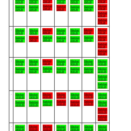
23/9-26
27/9-26
21/9-26
22/9-26
24/9-26
25/9-26
26/9-26
Badviken
Båtviken
Badviken
Badviken
Badviken
Badviken
Badviken
23/9-26
27/9-26
24/9-26
21/9-26
22/9-26
25/9-26
26/9-26
Badviken
27/9-26
Badviken
27/9-26
.
Båtviken
Båtviken
Båtviken
Båtviken
Båtviken
Båtviken
Båtviken
30/9-26
3/10-26
4/10-26
28/9-26
29/9-26
1/10-26
2/10-26
Båtviken
Badviken
Badviken
Badviken
Badviken
Badviken
Badviken
4/10-26
30/9-26
3/10-26
29/9-26
28/9-26
1/10-26
2/10-26
Badviken
4/10-26
Badviken
4/10-26
.
Båtviken
Båtviken
Båtviken
Båtviken
Båtviken
Båtviken
Båtviken
7/10-26
5/10-26
6/10-26
8/10-26
9/10-26
10/10-26
11/10-26
Badviken
Badviken
Badviken
Badviken
Badviken
Badviken
Båtviken
7/10-26
5/10-26
6/10-26
8/10-26
9/10-26
10/10-26
11/10-26
Badviken
11/10-26
Badviken
11/10-26
.
Båtviken
Båtviken
Båtviken
Båtviken
Båtviken
Båtviken
Båtviken
14/10-26
15/10-26
17/10-26
12/10-26
13/10-26
16/10-26
18/10-26
Badviken
Badviken
Badviken
Badviken
Badviken
Badviken
Båtviken
15/10-26
17/10-26
14/10-26
16/10-26
12/10-26
13/10-26
18/10-26
Badviken
18/10-26
Badviken
18/10-26
.
Båtviken
Båtviken
Båtviken
Båtviken
Båtviken
Båtviken
Båtviken
20/10-26
21/10-26
19/10-26
22/10-26
23/10-26
24/10-26
25/10-26