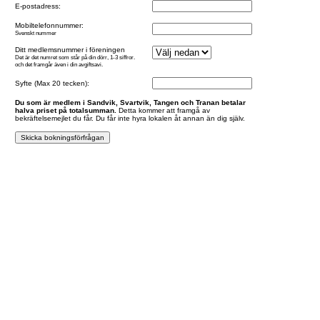
E-postadress:
Mobiltelefonnummer:
Svenskt nummer
Ditt medlemsnummer i föreningen
Det är det numret som står på din dörr, 1-3 siffror.
och det framgår även i din avgiftsavi.
Syfte (Max 20 tecken):
Du som är medlem i Sandvik, Svartvik, Tangen och Tranan betalar
halva priset på totalsumman.
Detta kommer att framgå av
bekräftelsemejlet du får. Du får inte hyra lokalen åt annan än dig själv.