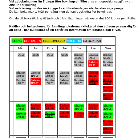
Vid
avbokning mer än 7 dagar före bokningstillfället
dras en depositionsavgift av om
200 kr
per bokning.
Vid avbokning mindre än 7 dygn före tillträdesdagen återbetalas inga pengar.
Du kan boka max 1 kväll per gång men du kan dock göra fler bokningar.
Om du vill boka tillgång till ljud- och bildanläggningen så kostar det 200 kronor per tillfälle.
Kvälls- och helgschema för Samlingslokalerna - klicka på den tid som passar dig för
att boka - när du klickat på en tid får du information om kostnad och tillval.
LEDIG
UPPTAGEN
RESERVERAD
VALD TID
EJ BOKBAR
Mån
Tis
Ons
Tor
Fre
Lör
Sön
.
3/8-26
4/8-26
5/8-26
6/8-26
Båtviken
Båtviken
Båtviken
7/8-26
8/8-26
9/8-26
Badviken
Badviken
Badviken
7/8-26
8/8-26
9/8-26
.
Båtviken
Båtviken
Båtviken
Båtviken
Båtviken
Båtviken
Båtviken
10/8-26
11/8-26
12/8-26
13/8-26
14/8-26
15/8-26
16/8-26
Badviken
Badviken
Badviken
Badviken
Badviken
Badviken
Båtviken
10/8-26
11/8-26
12/8-26
13/8-26
14/8-26
15/8-26
16/8-26
Badviken
16/8-26
Badviken
16/8-26
.
Båtviken
Båtviken
Båtviken
Båtviken
Båtviken
Båtviken
Båtviken
18/8-26
19/8-26
20/8-26
22/8-26
17/8-26
21/8-26
23/8-26
Badviken
Badviken
Badviken
Badviken
Badviken
Badviken
Båtviken
18/8-26
20/8-26
22/8-26
19/8-26
21/8-26
17/8-26
23/8-26
Badviken
23/8-26
Badviken
23/8-26