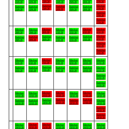
23/9-26
27/9-26
21/9-26
22/9-26
24/9-26
25/9-26
26/9-26
Badviken
Båtviken
Badviken
Badviken
Badviken
Badviken
Badviken
23/9-26
27/9-26
24/9-26
21/9-26
22/9-26
25/9-26
26/9-26
Badviken
27/9-26
Badviken
27/9-26
.
Båtviken
Båtviken
Båtviken
Båtviken
Båtviken
Båtviken
Båtviken
30/9-26
3/10-26
4/10-26
28/9-26
29/9-26
1/10-26
2/10-26
Båtviken
Badviken
Badviken
Badviken
Badviken
Badviken
Badviken
4/10-26
30/9-26
3/10-26
29/9-26
28/9-26
1/10-26
2/10-26
Badviken
4/10-26
Badviken
4/10-26
.
Båtviken
Båtviken
Båtviken
Båtviken
Båtviken
Båtviken
Båtviken
7/10-26
5/10-26
6/10-26
8/10-26
9/10-26
10/10-26
11/10-26
Badviken
Badviken
Badviken
Badviken
Badviken
Badviken
Båtviken
7/10-26
5/10-26
6/10-26
8/10-26
9/10-26
10/10-26
11/10-26
Badviken
11/10-26
Badviken
11/10-26
.
Båtviken
Båtviken
Båtviken
Båtviken
Båtviken
Båtviken
Båtviken
14/10-26
15/10-26
17/10-26
12/10-26
13/10-26
16/10-26
18/10-26
Badviken
Badviken
Badviken
Badviken
Badviken
Badviken
Båtviken
15/10-26
17/10-26
14/10-26
16/10-26
12/10-26
13/10-26
18/10-26
Badviken
18/10-26
Badviken
18/10-26
.
Båtviken
Båtviken
Båtviken
Båtviken
Båtviken
Båtviken
Båtviken
20/10-26
21/10-26
19/10-26
22/10-26
23/10-26
24/10-26
25/10-26