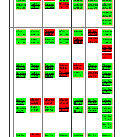
Badviken
Badviken
Badviken
Badviken
Badviken
Badviken
Båtviken
17/11-26
18/11-26
19/11-26
16/11-26
20/11-26
21/11-26
22/11-26
Badviken
22/11-26
Badviken
22/11-26
.
Båtviken
Båtviken
Båtviken
Båtviken
Båtviken
Båtviken
Båtviken
25/11-26
28/11-26
23/11-26
24/11-26
26/11-26
27/11-26
29/11-26
Badviken
Badviken
Badviken
Badviken
Badviken
Badviken
Båtviken
28/11-26
25/11-26
27/11-26
23/11-26
24/11-26
26/11-26
29/11-26
Badviken
29/11-26
Badviken
29/11-26
.
Båtviken
Båtviken
Båtviken
Båtviken
Båtviken
Båtviken
Båtviken
3/12-26
4/12-26
30/11-26
1/12-26
2/12-26
5/12-26
6/12-26
Badviken
Badviken
Badviken
Badviken
Badviken
Badviken
Båtviken
3/12-26
4/12-26
5/12-26
30/11-26
1/12-26
2/12-26
6/12-26
Badviken
6/12-26
Badviken
6/12-26
.
Båtviken
Båtviken
Båtviken
Båtviken
Båtviken
Båtviken
Båtviken
8/12-26
9/12-26
10/12-26
7/12-26
11/12-26
12/12-26
13/12-26
Badviken
Badviken
Badviken
Badviken
Badviken
Badviken
Båtviken
10/12-26
8/12-26
9/12-26
7/12-26
11/12-26
12/12-26
13/12-26
Badviken
13/12-26
Badviken
13/12-26
.
Båtviken
Båtviken
Båtviken
Båtviken
Båtviken
Båtviken
Båtviken