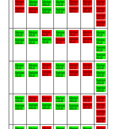
.
Båtviken
Båtviken
Båtviken
Båtviken
Båtviken
Båtviken
Båtviken
24/8-26
28/8-26
29/8-26
30/8-26
25/8-26
26/8-26
27/8-26
Badviken
Badviken
Badviken
Båtviken
Badviken
Badviken
Badviken
24/8-26
28/8-26
29/8-26
30/8-26
25/8-26
26/8-26
27/8-26
Badviken
30/8-26
Badviken
30/8-26
.
Båtviken
Båtviken
Båtviken
Båtviken
Båtviken
Båtviken
Båtviken
2/9-26
4/9-26
5/9-26
31/8-26
1/9-26
3/9-26
6/9-26
Badviken
Badviken
Badviken
Badviken
Badviken
Badviken
Båtviken
4/9-26
5/9-26
2/9-26
3/9-26
31/8-26
1/9-26
6/9-26
Badviken
6/9-26
Badviken
6/9-26
.
Båtviken
Båtviken
Båtviken
Båtviken
Båtviken
Båtviken
Båtviken
9/9-26
11/9-26
12/9-26
7/9-26
8/9-26
10/9-26
13/9-26
Badviken
Badviken
Badviken
Badviken
Badviken
Badviken
Båtviken
9/9-26
11/9-26
12/9-26
7/9-26
8/9-26
10/9-26
13/9-26
Badviken
13/9-26
Badviken
13/9-26
.
Båtviken
Båtviken
Båtviken
Båtviken
Båtviken
Båtviken
Båtviken
15/9-26
16/9-26
19/9-26
20/9-26
14/9-26
17/9-26
18/9-26
Badviken
Båtviken
Badviken
Badviken
Badviken
Badviken
Badviken
19/9-26
20/9-26
15/9-26
16/9-26
14/9-26
17/9-26
18/9-26
Badviken
20/9-26
Badviken
20/9-26
.
Båtviken
Båtviken
Båtviken
Båtviken
Båtviken
Båtviken
Båtviken