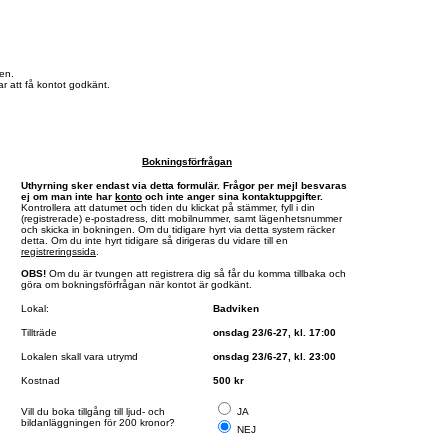
en.
r att få kontot godkänt.
Bokningsförfrågan
Uthyrning sker endast via detta formulär. Frågor per mejl besvaras
ej om man inte har
konto
och inte anger sina kontaktuppgifter.
Kontrollera att datumet och tiden du klickat på stämmer, fyll i din
(registrerade) e-postadress, ditt mobilnummer, samt lägenhetsnummer
och skicka in bokningen. Om du tidigare hyrt via detta system räcker
detta. Om du inte hyrt tidigare så dirigeras du vidare till en
registreringssida
.
OBS!
Om du är tvungen att registrera dig så får du komma tillbaka och
göra om bokningsförfrågan när kontot är godkänt.
Lokal:
Badviken
Tillträde
onsdag 23/6-27, kl. 17:00
Lokalen skall vara utrymd
onsdag 23/6-27, kl. 23:00
Kostnad
500 kr
Vill du boka tillgång till ljud- och
JA
bildanläggningen för 200 kronor?
NEJ