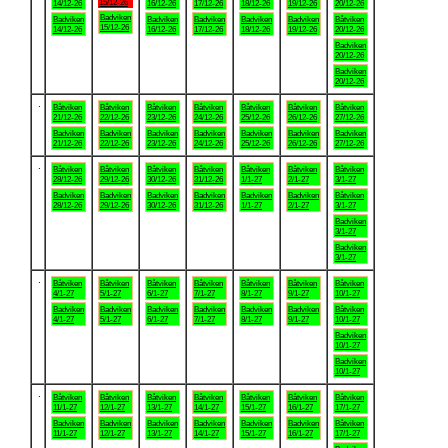
15/12-26
14/12-26
16/12-26
17/12-26
18/12-26
19/12-26
20/12-26
Badviken
Badviken
Badviken
Badviken
Badviken
Badviken
Båtviken
15/12-26
14/12-26
16/12-26
17/12-26
18/12-26
19/12-26
20/12-26
Badviken
20/12-26
Badviken
20/12-26
.
Båtviken
Båtviken
Båtviken
Båtviken
Båtviken
Båtviken
Båtviken
21/12-26
22/12-26
23/12-26
24/12-26
25/12-26
26/12-26
27/12-26
Badviken
Badviken
Badviken
Badviken
Badviken
Badviken
Badviken
21/12-26
22/12-26
23/12-26
24/12-26
25/12-26
26/12-26
27/12-26
.
Båtviken
Båtviken
Båtviken
Båtviken
Båtviken
Båtviken
Båtviken
28/12-26
29/12-26
30/12-26
31/12-26
1/1-27
2/1-27
3/1-27
Badviken
Badviken
Badviken
Badviken
Badviken
Badviken
Båtviken
28/12-26
29/12-26
30/12-26
31/12-26
1/1-27
2/1-27
3/1-27
Badviken
3/1-27
Badviken
3/1-27
.
Båtviken
Båtviken
Båtviken
Båtviken
Båtviken
Båtviken
Båtviken
4/1-27
5/1-27
6/1-27
7/1-27
8/1-27
9/1-27
10/1-27
Badviken
Badviken
Badviken
Badviken
Badviken
Badviken
Båtviken
4/1-27
5/1-27
6/1-27
7/1-27
8/1-27
9/1-27
10/1-27
Badviken
10/1-27
Badviken
10/1-27
.
Båtviken
Båtviken
Båtviken
Båtviken
Båtviken
Båtviken
Båtviken
11/1-27
12/1-27
13/1-27
14/1-27
15/1-27
16/1-27
17/1-27
Badviken
Badviken
Badviken
Badviken
Badviken
Badviken
Båtviken
11/1-27
12/1-27
13/1-27
14/1-27
15/1-27
16/1-27
17/1-27