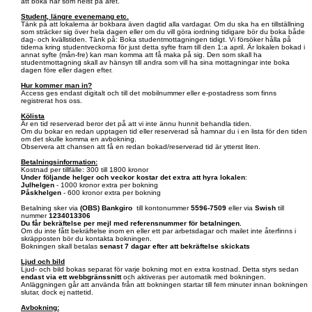
att boka när som helst på året.
Student, längre evenemang etc.
Tänk på att lokalerna är bokbara även dagtid alla vardagar. Om du ska ha en tillställning
som sträcker sig över hela dagen eller om du vill göra iordning tidigare bör du boka både
dag- och kvällstiden. Tänk på: Boka studentmottagningen tidigt. Vi försöker hålla på
tiderna kring studentveckorna för just detta syfte fram till den 1:a april. Är lokalen bokad i
annat syfte (mån-fre) kan man komma att få maka på sig. Den som skall ha
studentmottagning skall av hänsyn till andra som vill ha sina mottagningar inte boka
dagen före eller dagen efter.
Hur kommer man in?
Access ges endast digitalt och till det mobilnummer eller e-postadress som finns
registrerat hos oss.
Kölista
Är en tid reserverad beror det på att vi inte ännu hunnit behandla tiden.
Om du bokar en redan upptagen tid eller reserverad så hamnar du i en lista för den tiden
om det skulle komma en avbokning.
Observera att chansen att få en redan bokad/reserverad tid är ytterst liten.
Betalningsinformation:
Kostnad per tillfälle: 300 till 1800 kronor
Under följande helger och veckor kostar det extra att hyra lokalen
:
Julhelgen
- 1000 kronor extra per bokning
Påskhelgen
- 600 kronor extra per bokning
Betalning sker via
(OBS)
Bankgiro
till kontonummer
5596-7509
eller via
Swish
till
nummer
1234013306
Du får bekräftelse per mejl med referensnummer för betalningen.
Om du inte fått bekräftelse inom en eller ett par arbetsdagar och mailet inte återfinns i
skräpposten bör du kontakta bokningen.
Bokningen skall betalas
senast 7 dagar efter att bekräftelse skickats
Ljud och bild
Ljud- och bild bokas separat för varje bokning mot en extra kostnad. Detta styrs sedan
endast via ett webbgränssnitt
och aktiveras per automatik med bokningen.
Anläggningen går att använda från att bokningen startar till fem minuter innan bokningen
slutar, dock ej nattetid.
Avbokning: