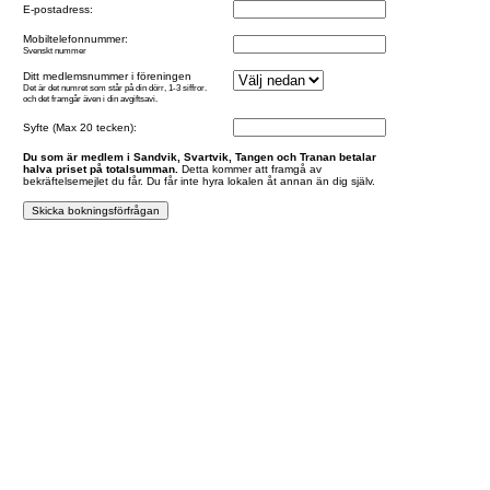
E-postadress:
Mobiltelefonnummer:
Svenskt nummer
Ditt medlemsnummer i föreningen
Det är det numret som står på din dörr, 1-3 siffror.
och det framgår även i din avgiftsavi.
Syfte (Max 20 tecken):
Du som är medlem i Sandvik, Svartvik, Tangen och Tranan betalar
halva priset på totalsumman.
Detta kommer att framgå av
bekräftelsemejlet du får. Du får inte hyra lokalen åt annan än dig själv.