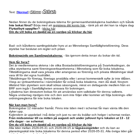
Störst
Större
Text: [
Normal
] [
] [
]
Nedan finner du de bokningsbara tiderna för gemensamhetslokalerna badviken och båtvik
Inte bokat förut?
Börja med att
registrera ditt konto här.
- tänk på att det kan ta några daga
Flyttat/bytt uppgifter?
-
klicka här
Om du vill boka en dagtid på en vardag så klickar du här
Bad- och båtvikens samlingslokaler hyrs ut av Minnebergs Samfällighetsförening. Dess
styrelse har beslutat om regler och priser.
Bokningsinfo om Samlingslokalerna:
- läs igenom detta innan du bokar din tid.
Vem får hyra?
Det är medlemmarna skrivna i de olika Bostadsrättsföreningarna på Svartviksslingan, de
olika styrelserna samt föreningsverksamheterna i Minneberg som får boka lokalerna.
Tillställningarna skall vara privata eller arrangeras av förening och privata tillstälningar skall
vara till för det egna hushållet.
Tillställningar för företag, företags anställda eller i annat kommersiellt syfte är inte tillåten.
Vissa av verksamheterna i närområdet får också boka lokalerna, men då skall, förutom
tillstånd från styrelsen som skall sökas säsongsvis, minst en deltagande medlem från en
BRF som ingår i Samfälligheten ansvara för bokningen.
Lokalerna kan dessutom bokas för att användas som vallokaler för denna valkrets.
Några undantag medges inte och den som inte följer eller kommer att följa boknings- eller
ordningsreglerna får inte boka lokalen.
När kan man hyra?
Bokningsbar 12 månader framåt. Finns inte tiden med i schemat får man vänta tills den
dyker upp.
Kalendern är uppdelad i två delar och just nu ser du kvällar och helger i schemat nedan.
Från midsommar till ca mitten på augusti och under jullovet hyrs lokalen ut 13 - 12
alla dagar - se schemat.
Om du vill boka en dagtid på en vardag så klickar du här
Alla tider mellan 2026-05-31 och 2026-08-15 är
lågsäsongstider
och du kan av
planeringsskäl inte boka lokalerna för denna period efter 2026-05-31. Alla övriga tider går