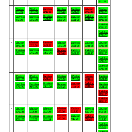
8/11-26
.
Båtviken
Båtviken
Båtviken
Båtviken
Båtviken
Båtviken
Båtviken
11/11-26
14/11-26
9/11-26
10/11-26
12/11-26
13/11-26
15/11-26
Badviken
Badviken
Badviken
Badviken
Badviken
Badviken
Båtviken
11/11-26
14/11-26
9/11-26
10/11-26
12/11-26
13/11-26
15/11-26
Badviken
15/11-26
Badviken
15/11-26
.
Båtviken
Båtviken
Båtviken
Båtviken
Båtviken
Båtviken
Båtviken
17/11-26
18/11-26
16/11-26
19/11-26
20/11-26
21/11-26
22/11-26
Badviken
Badviken
Badviken
Badviken
Badviken
Badviken
Båtviken
17/11-26
18/11-26
19/11-26
16/11-26
20/11-26
21/11-26
22/11-26
Badviken
22/11-26
Badviken
22/11-26
.
Båtviken
Båtviken
Båtviken
Båtviken
Båtviken
Båtviken
Båtviken
25/11-26
28/11-26
23/11-26
24/11-26
26/11-26
27/11-26
29/11-26
Badviken
Badviken
Badviken
Badviken
Badviken
Badviken
Båtviken
28/11-26
25/11-26
27/11-26
23/11-26
24/11-26
26/11-26
29/11-26
Badviken
29/11-26
Badviken
29/11-26
.
Båtviken
Båtviken
Båtviken
Båtviken
Båtviken
Båtviken
Båtviken
3/12-26
4/12-26
30/11-26
1/12-26
2/12-26
5/12-26
6/12-26
Badviken
Badviken
Badviken
Badviken
Badviken
Badviken
Båtviken
3/12-26
4/12-26
5/12-26
30/11-26
1/12-26
2/12-26
6/12-26
Badviken
6/12-26
Badviken