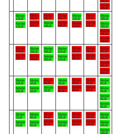
16/8-26
Badviken
16/8-26
.
Båtviken
Båtviken
Båtviken
Båtviken
Båtviken
Båtviken
Båtviken
18/8-26
19/8-26
20/8-26
22/8-26
17/8-26
21/8-26
23/8-26
Badviken
Badviken
Badviken
Badviken
Badviken
Badviken
Båtviken
18/8-26
20/8-26
22/8-26
19/8-26
21/8-26
17/8-26
23/8-26
Badviken
23/8-26
Badviken
23/8-26
.
Båtviken
Båtviken
Båtviken
Båtviken
Båtviken
Båtviken
Båtviken
24/8-26
28/8-26
29/8-26
30/8-26
25/8-26
26/8-26
27/8-26
Badviken
Badviken
Badviken
Båtviken
Badviken
Badviken
Badviken
24/8-26
28/8-26
29/8-26
30/8-26
25/8-26
26/8-26
27/8-26
Badviken
30/8-26
Badviken
30/8-26
.
Båtviken
Båtviken
Båtviken
Båtviken
Båtviken
Båtviken
Båtviken
2/9-26
4/9-26
5/9-26
31/8-26
1/9-26
3/9-26
6/9-26
Badviken
Badviken
Badviken
Badviken
Badviken
Badviken
Båtviken
4/9-26
5/9-26
2/9-26
3/9-26
31/8-26
1/9-26
6/9-26
Badviken
6/9-26
Badviken
6/9-26
.
Båtviken
Båtviken
Båtviken
Båtviken
Båtviken
Båtviken
Båtviken
9/9-26
11/9-26
12/9-26
7/9-26
8/9-26
10/9-26
13/9-26
Badviken
Badviken
Badviken
Badviken
Badviken
Badviken
Båtviken
9/9-26
11/9-26
12/9-26
7/9-26
8/9-26
10/9-26
13/9-26
Badviken
13/9-26