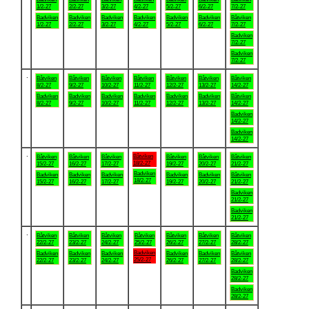
1/2-27
2/2-27
3/2-27
4/2-27
5/2-27
6/2-27
7/2-27
Badviken
Badviken
Badviken
Badviken
Badviken
Badviken
Båtviken
1/2-27
2/2-27
3/2-27
4/2-27
5/2-27
6/2-27
7/2-27
Badviken
7/2-27
Badviken
7/2-27
.
Båtviken
Båtviken
Båtviken
Båtviken
Båtviken
Båtviken
Båtviken
8/2-27
9/2-27
10/2-27
11/2-27
12/2-27
13/2-27
14/2-27
Badviken
Badviken
Badviken
Badviken
Badviken
Badviken
Båtviken
8/2-27
9/2-27
10/2-27
11/2-27
12/2-27
13/2-27
14/2-27
Badviken
14/2-27
Badviken
14/2-27
.
Båtviken
Båtviken
Båtviken
Båtviken
Båtviken
Båtviken
Båtviken
18/2-27
15/2-27
16/2-27
17/2-27
19/2-27
20/2-27
21/2-27
Badviken
Badviken
Badviken
Badviken
Badviken
Badviken
Båtviken
18/2-27
15/2-27
16/2-27
17/2-27
19/2-27
20/2-27
21/2-27
Badviken
21/2-27
Badviken
21/2-27
.
Båtviken
Båtviken
Båtviken
Båtviken
Båtviken
Båtviken
Båtviken
22/2-27
23/2-27
24/2-27
25/2-27
26/2-27
27/2-27
28/2-27
Badviken
Badviken
Badviken
Badviken
Badviken
Badviken
Båtviken
25/2-27
22/2-27
23/2-27
24/2-27
26/2-27
27/2-27
28/2-27
Badviken
28/2-27
Badviken
28/2-27