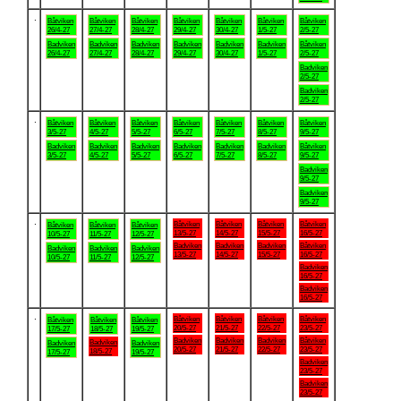
.
Båtviken
Båtviken
Båtviken
Båtviken
Båtviken
Båtviken
Båtviken
26/4-27
27/4-27
28/4-27
29/4-27
30/4-27
1/5-27
2/5-27
Badviken
Badviken
Badviken
Badviken
Badviken
Badviken
Båtviken
26/4-27
27/4-27
28/4-27
29/4-27
30/4-27
1/5-27
2/5-27
Badviken
2/5-27
Badviken
2/5-27
.
Båtviken
Båtviken
Båtviken
Båtviken
Båtviken
Båtviken
Båtviken
3/5-27
4/5-27
5/5-27
6/5-27
7/5-27
8/5-27
9/5-27
Badviken
Badviken
Badviken
Badviken
Badviken
Badviken
Båtviken
3/5-27
4/5-27
5/5-27
6/5-27
7/5-27
8/5-27
9/5-27
Badviken
9/5-27
Badviken
9/5-27
.
Båtviken
Båtviken
Båtviken
Båtviken
Båtviken
Båtviken
Båtviken
13/5-27
14/5-27
15/5-27
16/5-27
10/5-27
11/5-27
12/5-27
Badviken
Badviken
Badviken
Båtviken
Badviken
Badviken
Badviken
13/5-27
14/5-27
15/5-27
16/5-27
10/5-27
11/5-27
12/5-27
Badviken
16/5-27
Badviken
16/5-27
.
Båtviken
Båtviken
Båtviken
Båtviken
Båtviken
Båtviken
Båtviken
20/5-27
21/5-27
22/5-27
23/5-27
17/5-27
18/5-27
19/5-27
Badviken
Badviken
Badviken
Båtviken
Badviken
Badviken
Badviken
20/5-27
21/5-27
22/5-27
23/5-27
18/5-27
17/5-27
19/5-27
Badviken
23/5-27
Badviken
23/5-27