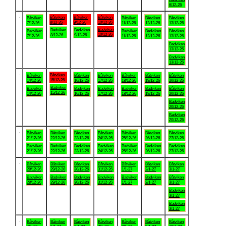
6/12-26
.
Båtviken
Båtviken
Båtviken
Båtviken
Båtviken
Båtviken
Båtviken
8/12-26
9/12-26
10/12-26
7/12-26
11/12-26
12/12-26
13/12-26
Badviken
Badviken
Badviken
Badviken
Badviken
Badviken
Båtviken
10/12-26
8/12-26
9/12-26
7/12-26
11/12-26
12/12-26
13/12-26
Badviken
13/12-26
Badviken
13/12-26
.
Båtviken
Båtviken
Båtviken
Båtviken
Båtviken
Båtviken
Båtviken
15/12-26
14/12-26
16/12-26
17/12-26
18/12-26
19/12-26
20/12-26
Badviken
Badviken
Badviken
Badviken
Badviken
Badviken
Båtviken
15/12-26
14/12-26
16/12-26
17/12-26
18/12-26
19/12-26
20/12-26
Badviken
20/12-26
Badviken
20/12-26
.
Båtviken
Båtviken
Båtviken
Båtviken
Båtviken
Båtviken
Båtviken
21/12-26
22/12-26
23/12-26
24/12-26
25/12-26
26/12-26
27/12-26
Badviken
Badviken
Badviken
Badviken
Badviken
Badviken
Badviken
21/12-26
22/12-26
23/12-26
24/12-26
25/12-26
26/12-26
27/12-26
.
Båtviken
Båtviken
Båtviken
Båtviken
Båtviken
Båtviken
Båtviken
28/12-26
29/12-26
30/12-26
31/12-26
1/1-27
2/1-27
3/1-27
Badviken
Badviken
Badviken
Badviken
Badviken
Badviken
Båtviken
28/12-26
29/12-26
30/12-26
31/12-26
1/1-27
2/1-27
3/1-27
Badviken
3/1-27
Badviken
3/1-27
.
Båtviken
Båtviken
Båtviken
Båtviken
Båtviken
Båtviken
Båtviken