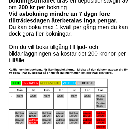
bokningstillfället
dras en depositionsavgift av
om
200 kr
per bokning.
Vid avbokning mindre än 7 dygn före
tillträdesdagen återbetalas inga pengar.
Du kan boka max 1 kväll per gång men du kan
dock göra fler bokningar.
Om du vill boka tillgång till ljud- och
bildanläggningen så kostar det 200 kronor per
tillfälle.
Kvälls- och helgschema för Samlingslokalerna - klicka på den tid som passar dig för
att boka - när du klickat på en tid får du information om kostnad och tillval.
LEDIG
UPPTAGEN
RESERVERAD
VALD TID
EJ BOKBAR
Mån
Tis
Ons
Tor
Fre
Lör
Sön
.
3/8-26
4/8-26
5/8-26
6/8-26
7/8-26
8/8-26
Båtviken
9/8-26
Badviken
9/8-26
.
Båtviken
Båtviken
Båtviken
Båtviken
Båtviken
Båtviken
Båtviken
10/8-26
11/8-26
12/8-26
13/8-26
14/8-26
15/8-26
16/8-26
Badviken
Badviken
Badviken
Badviken
Badviken
Badviken
Båtviken
10/8-26
11/8-26
12/8-26
13/8-26
14/8-26
15/8-26
16/8-26
Badviken