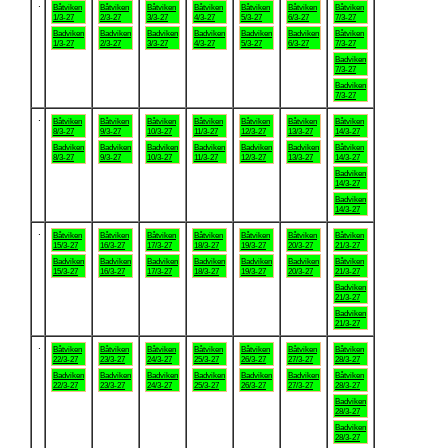
.
Båtviken
Båtviken
Båtviken
Båtviken
Båtviken
Båtviken
Båtviken
1/3-27
2/3-27
3/3-27
4/3-27
5/3-27
6/3-27
7/3-27
Badviken
Badviken
Badviken
Badviken
Badviken
Badviken
Båtviken
1/3-27
2/3-27
3/3-27
4/3-27
5/3-27
6/3-27
7/3-27
Badviken
7/3-27
Badviken
7/3-27
.
Båtviken
Båtviken
Båtviken
Båtviken
Båtviken
Båtviken
Båtviken
8/3-27
9/3-27
10/3-27
11/3-27
12/3-27
13/3-27
14/3-27
Badviken
Badviken
Badviken
Badviken
Badviken
Badviken
Båtviken
8/3-27
9/3-27
10/3-27
11/3-27
12/3-27
13/3-27
14/3-27
Badviken
14/3-27
Badviken
14/3-27
.
Båtviken
Båtviken
Båtviken
Båtviken
Båtviken
Båtviken
Båtviken
15/3-27
16/3-27
17/3-27
18/3-27
19/3-27
20/3-27
21/3-27
Badviken
Badviken
Badviken
Badviken
Badviken
Badviken
Båtviken
15/3-27
16/3-27
17/3-27
18/3-27
19/3-27
20/3-27
21/3-27
Badviken
21/3-27
Badviken
21/3-27
.
Båtviken
Båtviken
Båtviken
Båtviken
Båtviken
Båtviken
Båtviken
22/3-27
23/3-27
24/3-27
25/3-27
26/3-27
27/3-27
28/3-27
Badviken
Badviken
Badviken
Badviken
Badviken
Badviken
Båtviken
22/3-27
23/3-27
24/3-27
25/3-27
26/3-27
27/3-27
28/3-27
Badviken
28/3-27
Badviken
28/3-27