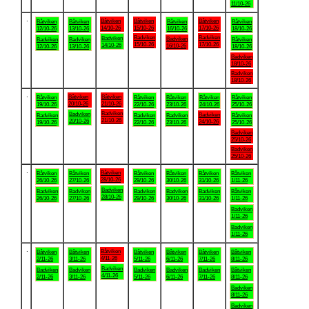
11/10-26
.
Båtviken
Båtviken
Båtviken
Båtviken
Båtviken
Båtviken
Båtviken
14/10-26
15/10-26
17/10-26
12/10-26
13/10-26
16/10-26
18/10-26
Badviken
Badviken
Badviken
Badviken
Badviken
Badviken
Båtviken
15/10-26
17/10-26
14/10-26
16/10-26
12/10-26
13/10-26
18/10-26
Badviken
18/10-26
Badviken
18/10-26
.
Båtviken
Båtviken
Båtviken
Båtviken
Båtviken
Båtviken
Båtviken
20/10-26
21/10-26
19/10-26
22/10-26
23/10-26
24/10-26
25/10-26
Badviken
Badviken
Badviken
Badviken
Badviken
Badviken
Båtviken
21/10-26
20/10-26
24/10-26
19/10-26
22/10-26
23/10-26
25/10-26
Badviken
25/10-26
Badviken
25/10-26
.
Båtviken
Båtviken
Båtviken
Båtviken
Båtviken
Båtviken
Båtviken
28/10-26
26/10-26
27/10-26
29/10-26
30/10-26
31/10-26
1/11-26
Badviken
Badviken
Badviken
Badviken
Badviken
Badviken
Båtviken
28/10-26
26/10-26
27/10-26
29/10-26
30/10-26
31/10-26
1/11-26
Badviken
1/11-26
Badviken
1/11-26
.
Båtviken
Båtviken
Båtviken
Båtviken
Båtviken
Båtviken
Båtviken
4/11-26
2/11-26
3/11-26
5/11-26
6/11-26
7/11-26
8/11-26
Badviken
Badviken
Badviken
Badviken
Badviken
Badviken
Båtviken
4/11-26
2/11-26
3/11-26
5/11-26
6/11-26
7/11-26
8/11-26
Badviken
8/11-26
Badviken