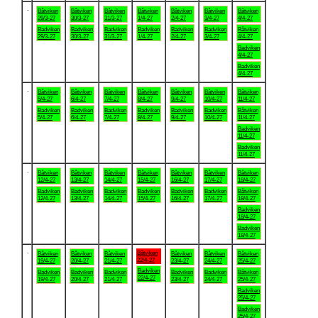
.
Båtviken
Båtviken
Båtviken
Båtviken
Båtviken
Båtviken
Båtviken
29/3-27
30/3-27
31/3-27
1/4-27
2/4-27
3/4-27
4/4-27
Badviken
Badviken
Badviken
Badviken
Badviken
Badviken
Båtviken
29/3-27
30/3-27
31/3-27
1/4-27
2/4-27
3/4-27
4/4-27
Badviken
4/4-27
Badviken
4/4-27
.
Båtviken
Båtviken
Båtviken
Båtviken
Båtviken
Båtviken
Båtviken
5/4-27
6/4-27
7/4-27
8/4-27
9/4-27
10/4-27
11/4-27
Badviken
Badviken
Badviken
Badviken
Badviken
Badviken
Båtviken
5/4-27
6/4-27
7/4-27
8/4-27
9/4-27
10/4-27
11/4-27
Badviken
11/4-27
Badviken
11/4-27
.
Båtviken
Båtviken
Båtviken
Båtviken
Båtviken
Båtviken
Båtviken
12/4-27
13/4-27
14/4-27
15/4-27
16/4-27
17/4-27
18/4-27
Badviken
Badviken
Badviken
Badviken
Badviken
Badviken
Båtviken
12/4-27
13/4-27
14/4-27
15/4-27
16/4-27
17/4-27
18/4-27
Badviken
18/4-27
Badviken
18/4-27
.
Båtviken
Båtviken
Båtviken
Båtviken
Båtviken
Båtviken
Båtviken
22/4-27
19/4-27
20/4-27
21/4-27
23/4-27
24/4-27
25/4-27
Badviken
Badviken
Badviken
Badviken
Badviken
Badviken
Båtviken
22/4-27
19/4-27
20/4-27
21/4-27
23/4-27
24/4-27
25/4-27
Badviken
25/4-27
Badviken
25/4-27