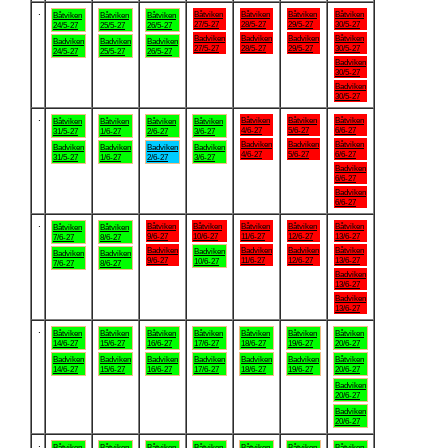
.
Båtviken
Båtviken
Båtviken
Båtviken
Båtviken
Båtviken
Båtviken
27/5-27
28/5-27
29/5-27
30/5-27
24/5-27
25/5-27
26/5-27
Badviken
Badviken
Badviken
Båtviken
Badviken
Badviken
Badviken
27/5-27
28/5-27
29/5-27
30/5-27
24/5-27
25/5-27
26/5-27
Badviken
30/5-27
Badviken
30/5-27
.
Båtviken
Båtviken
Båtviken
Båtviken
Båtviken
Båtviken
Båtviken
4/6-27
5/6-27
6/6-27
31/5-27
1/6-27
2/6-27
3/6-27
Badviken
Badviken
Båtviken
Badviken
Badviken
Badviken
Badviken
4/6-27
5/6-27
6/6-27
31/5-27
1/6-27
2/6-27
3/6-27
Badviken
6/6-27
Badviken
6/6-27
.
Båtviken
Båtviken
Båtviken
Båtviken
Båtviken
Båtviken
Båtviken
9/6-27
10/6-27
11/6-27
12/6-27
13/6-27
7/6-27
8/6-27
Badviken
Badviken
Badviken
Båtviken
Badviken
Badviken
Badviken
9/6-27
11/6-27
12/6-27
13/6-27
10/6-27
7/6-27
8/6-27
Badviken
13/6-27
Badviken
13/6-27
.
Båtviken
Båtviken
Båtviken
Båtviken
Båtviken
Båtviken
Båtviken
14/6-27
15/6-27
16/6-27
17/6-27
18/6-27
19/6-27
20/6-27
Badviken
Badviken
Badviken
Badviken
Badviken
Badviken
Båtviken
14/6-27
15/6-27
16/6-27
17/6-27
18/6-27
19/6-27
20/6-27
Badviken
20/6-27
Badviken
20/6-27
.
Båtviken
Båtviken
Båtviken
Båtviken
Båtviken
Båtviken
Båtviken