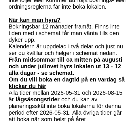
inte följer eller kommer att följa boknings- eller
ordningsreglerna får inte boka lokalen.
När kan man hyra?
Bokningsbar 12 månader framåt. Finns inte
tiden med i schemat får man vänta tills den
dyker upp.
Kalendern är uppdelad i två delar och just nu
ser du kvällar och helger i schemat nedan.
Från midsommar till ca mitten på augusti
och under jullovet hyrs lokalen ut 13 - 12
alla dagar - se schemat.
Om du vill boka en dagtid på en vardag så
klickar du här
Alla tider mellan 2026-05-31 och 2026-08-15
är
lågsäsongstider
och du kan av
planeringsskäl inte boka lokalerna för denna
period efter 2026-05-31. Alla övriga tider går
att boka när som helst på året.