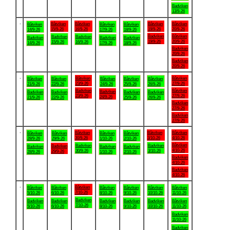
Badviken
13/9-26
.
Båtviken
Båtviken
Båtviken
Båtviken
Båtviken
Båtviken
Båtviken
15/9-26
16/9-26
19/9-26
20/9-26
14/9-26
17/9-26
18/9-26
Badviken
Båtviken
Badviken
Badviken
Badviken
Badviken
Badviken
19/9-26
20/9-26
15/9-26
16/9-26
14/9-26
17/9-26
18/9-26
Badviken
20/9-26
Badviken
20/9-26
.
Båtviken
Båtviken
Båtviken
Båtviken
Båtviken
Båtviken
Båtviken
23/9-26
27/9-26
21/9-26
22/9-26
24/9-26
25/9-26
26/9-26
Badviken
Båtviken
Badviken
Badviken
Badviken
Badviken
Badviken
23/9-26
27/9-26
24/9-26
21/9-26
22/9-26
25/9-26
26/9-26
Badviken
27/9-26
Badviken
27/9-26
.
Båtviken
Båtviken
Båtviken
Båtviken
Båtviken
Båtviken
Båtviken
30/9-26
3/10-26
4/10-26
28/9-26
29/9-26
1/10-26
2/10-26
Båtviken
Badviken
Badviken
Badviken
Badviken
Badviken
Badviken
4/10-26
30/9-26
3/10-26
29/9-26
28/9-26
1/10-26
2/10-26
Badviken
4/10-26
Badviken
4/10-26
.
Båtviken
Båtviken
Båtviken
Båtviken
Båtviken
Båtviken
Båtviken
7/10-26
5/10-26
6/10-26
8/10-26
9/10-26
10/10-26
11/10-26
Badviken
Badviken
Badviken
Badviken
Badviken
Badviken
Båtviken
7/10-26
5/10-26
6/10-26
8/10-26
9/10-26
10/10-26
11/10-26
Badviken
11/10-26
Badviken