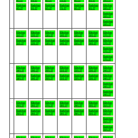
4/1-27
5/1-27
6/1-27
7/1-27
8/1-27
9/1-27
10/1-27
Badviken
Badviken
Badviken
Badviken
Badviken
Badviken
Båtviken
4/1-27
5/1-27
6/1-27
7/1-27
8/1-27
9/1-27
10/1-27
Badviken
10/1-27
Badviken
10/1-27
.
Båtviken
Båtviken
Båtviken
Båtviken
Båtviken
Båtviken
Båtviken
11/1-27
12/1-27
13/1-27
14/1-27
15/1-27
16/1-27
17/1-27
Badviken
Badviken
Badviken
Badviken
Badviken
Badviken
Båtviken
11/1-27
12/1-27
13/1-27
14/1-27
15/1-27
16/1-27
17/1-27
Badviken
17/1-27
Badviken
17/1-27
.
Båtviken
Båtviken
Båtviken
Båtviken
Båtviken
Båtviken
Båtviken
18/1-27
19/1-27
20/1-27
21/1-27
22/1-27
23/1-27
24/1-27
Badviken
Badviken
Badviken
Badviken
Badviken
Badviken
Båtviken
18/1-27
19/1-27
20/1-27
21/1-27
22/1-27
23/1-27
24/1-27
Badviken
24/1-27
Badviken
24/1-27
.
Båtviken
Båtviken
Båtviken
Båtviken
Båtviken
Båtviken
Båtviken
25/1-27
26/1-27
27/1-27
28/1-27
29/1-27
30/1-27
31/1-27
Badviken
Badviken
Badviken
Badviken
Badviken
Badviken
Båtviken
25/1-27
26/1-27
27/1-27
28/1-27
29/1-27
30/1-27
31/1-27
Badviken
31/1-27
Badviken
31/1-27
.
Båtviken
Båtviken
Båtviken
Båtviken
Båtviken
Båtviken
Båtviken