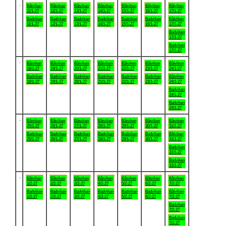
.
Båtviken
Båtviken
Båtviken
Båtviken
Båtviken
Båtviken
Båtviken
11/1-27
12/1-27
13/1-27
14/1-27
15/1-27
16/1-27
17/1-27
Badviken
Badviken
Badviken
Badviken
Badviken
Badviken
Båtviken
11/1-27
12/1-27
13/1-27
14/1-27
15/1-27
16/1-27
17/1-27
Badviken
17/1-27
Badviken
17/1-27
.
Båtviken
Båtviken
Båtviken
Båtviken
Båtviken
Båtviken
Båtviken
18/1-27
19/1-27
20/1-27
21/1-27
22/1-27
23/1-27
24/1-27
Badviken
Badviken
Badviken
Badviken
Badviken
Badviken
Båtviken
18/1-27
19/1-27
20/1-27
21/1-27
22/1-27
23/1-27
24/1-27
Badviken
24/1-27
Badviken
24/1-27
.
Båtviken
Båtviken
Båtviken
Båtviken
Båtviken
Båtviken
Båtviken
25/1-27
26/1-27
27/1-27
28/1-27
29/1-27
30/1-27
31/1-27
Badviken
Badviken
Badviken
Badviken
Badviken
Badviken
Båtviken
25/1-27
26/1-27
27/1-27
28/1-27
29/1-27
30/1-27
31/1-27
Badviken
31/1-27
Badviken
31/1-27
.
Båtviken
Båtviken
Båtviken
Båtviken
Båtviken
Båtviken
Båtviken
1/2-27
2/2-27
3/2-27
4/2-27
5/2-27
6/2-27
7/2-27
Badviken
Badviken
Badviken
Badviken
Badviken
Badviken
Båtviken
1/2-27
2/2-27
3/2-27
4/2-27
5/2-27
6/2-27
7/2-27
Badviken
7/2-27
Badviken
7/2-27