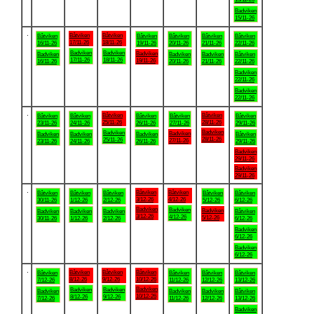
Badviken
15/11-26
.
Båtviken
Båtviken
Båtviken
Båtviken
Båtviken
Båtviken
Båtviken
17/11-26
18/11-26
16/11-26
19/11-26
20/11-26
21/11-26
22/11-26
Badviken
Badviken
Badviken
Badviken
Badviken
Badviken
Båtviken
17/11-26
18/11-26
19/11-26
16/11-26
20/11-26
21/11-26
22/11-26
Badviken
22/11-26
Badviken
22/11-26
.
Båtviken
Båtviken
Båtviken
Båtviken
Båtviken
Båtviken
Båtviken
25/11-26
28/11-26
23/11-26
24/11-26
26/11-26
27/11-26
29/11-26
Badviken
Badviken
Badviken
Badviken
Badviken
Badviken
Båtviken
28/11-26
25/11-26
27/11-26
23/11-26
24/11-26
26/11-26
29/11-26
Badviken
29/11-26
Badviken
29/11-26
.
Båtviken
Båtviken
Båtviken
Båtviken
Båtviken
Båtviken
Båtviken
3/12-26
4/12-26
30/11-26
1/12-26
2/12-26
5/12-26
6/12-26
Badviken
Badviken
Badviken
Badviken
Badviken
Badviken
Båtviken
3/12-26
4/12-26
5/12-26
30/11-26
1/12-26
2/12-26
6/12-26
Badviken
6/12-26
Badviken
6/12-26
.
Båtviken
Båtviken
Båtviken
Båtviken
Båtviken
Båtviken
Båtviken
8/12-26
9/12-26
10/12-26
7/12-26
11/12-26
12/12-26
13/12-26
Badviken
Badviken
Badviken
Badviken
Badviken
Badviken
Båtviken
10/12-26
8/12-26
9/12-26
7/12-26
11/12-26
12/12-26
13/12-26
Badviken