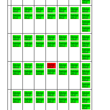
4/4-27
.
Båtviken
Båtviken
Båtviken
Båtviken
Båtviken
Båtviken
Båtviken
5/4-27
6/4-27
7/4-27
8/4-27
9/4-27
10/4-27
11/4-27
Badviken
Badviken
Badviken
Badviken
Badviken
Badviken
Båtviken
5/4-27
6/4-27
7/4-27
8/4-27
9/4-27
10/4-27
11/4-27
Badviken
11/4-27
Badviken
11/4-27
.
Båtviken
Båtviken
Båtviken
Båtviken
Båtviken
Båtviken
Båtviken
12/4-27
13/4-27
14/4-27
15/4-27
16/4-27
17/4-27
18/4-27
Badviken
Badviken
Badviken
Badviken
Badviken
Badviken
Båtviken
12/4-27
13/4-27
14/4-27
15/4-27
16/4-27
17/4-27
18/4-27
Badviken
18/4-27
Badviken
18/4-27
.
Båtviken
Båtviken
Båtviken
Båtviken
Båtviken
Båtviken
Båtviken
22/4-27
19/4-27
20/4-27
21/4-27
23/4-27
24/4-27
25/4-27
Badviken
Badviken
Badviken
Badviken
Badviken
Badviken
Båtviken
22/4-27
19/4-27
20/4-27
21/4-27
23/4-27
24/4-27
25/4-27
Badviken
25/4-27
Badviken
25/4-27
.
Båtviken
Båtviken
Båtviken
Båtviken
Båtviken
Båtviken
Båtviken
26/4-27
27/4-27
28/4-27
29/4-27
30/4-27
1/5-27
2/5-27
Badviken
Badviken
Badviken
Badviken
Badviken
Badviken
Båtviken
26/4-27
27/4-27
28/4-27
29/4-27
30/4-27
1/5-27
2/5-27
Badviken
2/5-27