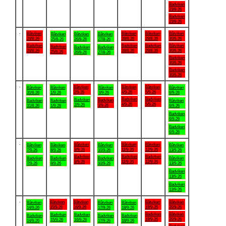
Badviken
23/8-26
Badviken
23/8-26
.
Båtviken
Båtviken
Båtviken
Båtviken
Båtviken
Båtviken
Båtviken
24/8-26
28/8-26
29/8-26
30/8-26
25/8-26
26/8-26
27/8-26
Badviken
Badviken
Badviken
Båtviken
Badviken
Badviken
Badviken
24/8-26
28/8-26
29/8-26
30/8-26
25/8-26
26/8-26
27/8-26
Badviken
30/8-26
Badviken
30/8-26
.
Båtviken
Båtviken
Båtviken
Båtviken
Båtviken
Båtviken
Båtviken
2/9-26
4/9-26
5/9-26
31/8-26
1/9-26
3/9-26
6/9-26
Badviken
Badviken
Badviken
Badviken
Badviken
Badviken
Båtviken
4/9-26
5/9-26
2/9-26
3/9-26
31/8-26
1/9-26
6/9-26
Badviken
6/9-26
Badviken
6/9-26
.
Båtviken
Båtviken
Båtviken
Båtviken
Båtviken
Båtviken
Båtviken
9/9-26
11/9-26
12/9-26
7/9-26
8/9-26
10/9-26
13/9-26
Badviken
Badviken
Badviken
Badviken
Badviken
Badviken
Båtviken
9/9-26
11/9-26
12/9-26
7/9-26
8/9-26
10/9-26
13/9-26
Badviken
13/9-26
Badviken
13/9-26
.
Båtviken
Båtviken
Båtviken
Båtviken
Båtviken
Båtviken
Båtviken
15/9-26
16/9-26
19/9-26
20/9-26
14/9-26
17/9-26
18/9-26
Badviken
Båtviken
Badviken
Badviken
Badviken
Badviken
Badviken
19/9-26
20/9-26
15/9-26
16/9-26
14/9-26
17/9-26
18/9-26