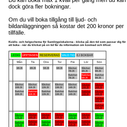
Du kan boka max 1 kväll per gång men du kan
dock göra fler bokningar.
Om du vill boka tillgång till ljud- och
bildanläggningen så kostar det 200 kronor per
tillfälle.
Kvälls- och helgschema för Samlingslokalerna - klicka på den tid som passar dig för
att boka - när du klickat på en tid får du information om kostnad och tillval.
LEDIG
UPPTAGEN
RESERVERAD
VALD TID
EJ BOKBAR
Mån
Tis
Ons
Tor
Fre
Lör
Sön
.
3/8-26
4/8-26
5/8-26
6/8-26
Båtviken
Båtviken
Båtviken
7/8-26
8/8-26
9/8-26
Badviken
Badviken
Badviken
7/8-26
8/8-26
9/8-26
.
Båtviken
Båtviken
Båtviken
Båtviken
Båtviken
Båtviken
Båtviken
10/8-26
11/8-26
12/8-26
13/8-26
14/8-26
15/8-26
16/8-26
Badviken
Badviken
Badviken
Badviken
Badviken
Badviken
Båtviken
10/8-26
11/8-26
12/8-26
13/8-26
14/8-26
15/8-26
16/8-26
Badviken
16/8-26
Badviken
16/8-26
.
Båtviken
Båtviken
Båtviken
Båtviken
Båtviken
Båtviken
Båtviken
18/8-26
19/8-26
20/8-26
22/8-26
17/8-26
21/8-26
23/8-26
Badviken
Badviken
Badviken
Badviken
Badviken
Badviken
Båtviken
18/8-26
20/8-26
22/8-26
19/8-26
21/8-26
17/8-26
23/8-26