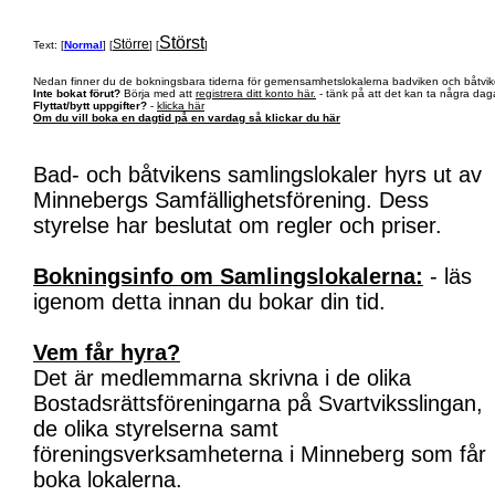
Störst
Större
Text: [
Normal
] [
] [
]
Nedan finner du de bokningsbara tiderna för gemensamhetslokalerna badviken och båtvik
Inte bokat förut?
Börja med att
registrera ditt konto här.
- tänk på att det kan ta några daga
Flyttat/bytt uppgifter?
-
klicka här
Om du vill boka en dagtid på en vardag så klickar du här
Bad- och båtvikens samlingslokaler hyrs ut av
Minnebergs Samfällighetsförening. Dess
styrelse har beslutat om regler och priser.
Bokningsinfo om Samlingslokalerna:
- läs
igenom detta innan du bokar din tid.
Vem får hyra?
Det är medlemmarna skrivna i de olika
Bostadsrättsföreningarna på Svartviksslingan,
de olika styrelserna samt
föreningsverksamheterna i Minneberg som får
boka lokalerna.