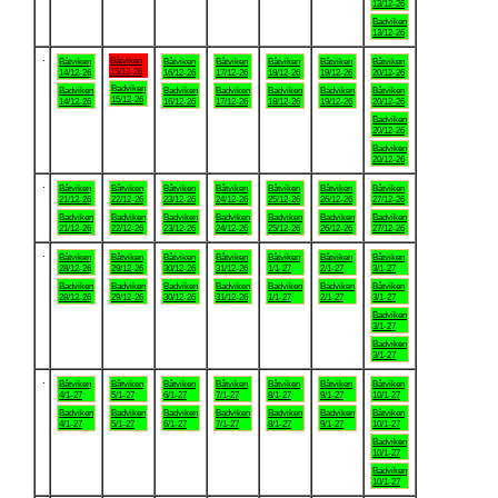
13/12-26
Badviken
13/12-26
.
Båtviken
Båtviken
Båtviken
Båtviken
Båtviken
Båtviken
Båtviken
15/12-26
14/12-26
16/12-26
17/12-26
18/12-26
19/12-26
20/12-26
Badviken
Badviken
Badviken
Badviken
Badviken
Badviken
Båtviken
15/12-26
14/12-26
16/12-26
17/12-26
18/12-26
19/12-26
20/12-26
Badviken
20/12-26
Badviken
20/12-26
.
Båtviken
Båtviken
Båtviken
Båtviken
Båtviken
Båtviken
Båtviken
21/12-26
22/12-26
23/12-26
24/12-26
25/12-26
26/12-26
27/12-26
Badviken
Badviken
Badviken
Badviken
Badviken
Badviken
Badviken
21/12-26
22/12-26
23/12-26
24/12-26
25/12-26
26/12-26
27/12-26
.
Båtviken
Båtviken
Båtviken
Båtviken
Båtviken
Båtviken
Båtviken
28/12-26
29/12-26
30/12-26
31/12-26
1/1-27
2/1-27
3/1-27
Badviken
Badviken
Badviken
Badviken
Badviken
Badviken
Båtviken
28/12-26
29/12-26
30/12-26
31/12-26
1/1-27
2/1-27
3/1-27
Badviken
3/1-27
Badviken
3/1-27
.
Båtviken
Båtviken
Båtviken
Båtviken
Båtviken
Båtviken
Båtviken
4/1-27
5/1-27
6/1-27
7/1-27
8/1-27
9/1-27
10/1-27
Badviken
Badviken
Badviken
Badviken
Badviken
Badviken
Båtviken
4/1-27
5/1-27
6/1-27
7/1-27
8/1-27
9/1-27
10/1-27
Badviken
10/1-27
Badviken
10/1-27