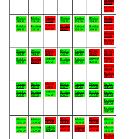
Badviken
20/9-26
Badviken
20/9-26
.
Båtviken
Båtviken
Båtviken
Båtviken
Båtviken
Båtviken
Båtviken
23/9-26
27/9-26
21/9-26
22/9-26
24/9-26
25/9-26
26/9-26
Badviken
Båtviken
Badviken
Badviken
Badviken
Badviken
Badviken
23/9-26
27/9-26
24/9-26
21/9-26
22/9-26
25/9-26
26/9-26
Badviken
27/9-26
Badviken
27/9-26
.
Båtviken
Båtviken
Båtviken
Båtviken
Båtviken
Båtviken
Båtviken
30/9-26
3/10-26
4/10-26
28/9-26
29/9-26
1/10-26
2/10-26
Båtviken
Badviken
Badviken
Badviken
Badviken
Badviken
Badviken
4/10-26
30/9-26
3/10-26
29/9-26
28/9-26
1/10-26
2/10-26
Badviken
4/10-26
Badviken
4/10-26
.
Båtviken
Båtviken
Båtviken
Båtviken
Båtviken
Båtviken
Båtviken
7/10-26
5/10-26
6/10-26
8/10-26
9/10-26
10/10-26
11/10-26
Badviken
Badviken
Badviken
Badviken
Badviken
Badviken
Båtviken
7/10-26
5/10-26
6/10-26
8/10-26
9/10-26
10/10-26
11/10-26
Badviken
11/10-26
Badviken
11/10-26
.
Båtviken
Båtviken
Båtviken
Båtviken
Båtviken
Båtviken
Båtviken
14/10-26
15/10-26
17/10-26
12/10-26
13/10-26
16/10-26
18/10-26
Badviken
Badviken
Badviken
Badviken
Badviken
Badviken
Båtviken
15/10-26
17/10-26
14/10-26
16/10-26
12/10-26
13/10-26
18/10-26
Badviken
18/10-26