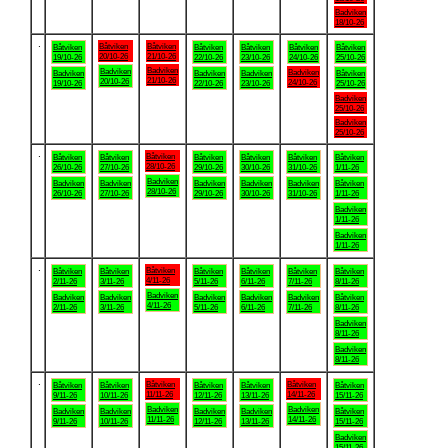
Badviken
18/10-26
.
Båtviken
Båtviken
Båtviken
Båtviken
Båtviken
Båtviken
Båtviken
20/10-26
21/10-26
19/10-26
22/10-26
23/10-26
24/10-26
25/10-26
Badviken
Badviken
Badviken
Badviken
Badviken
Badviken
Båtviken
21/10-26
20/10-26
24/10-26
19/10-26
22/10-26
23/10-26
25/10-26
Badviken
25/10-26
Badviken
25/10-26
.
Båtviken
Båtviken
Båtviken
Båtviken
Båtviken
Båtviken
Båtviken
28/10-26
26/10-26
27/10-26
29/10-26
30/10-26
31/10-26
1/11-26
Badviken
Badviken
Badviken
Badviken
Badviken
Badviken
Båtviken
28/10-26
26/10-26
27/10-26
29/10-26
30/10-26
31/10-26
1/11-26
Badviken
1/11-26
Badviken
1/11-26
.
Båtviken
Båtviken
Båtviken
Båtviken
Båtviken
Båtviken
Båtviken
4/11-26
2/11-26
3/11-26
5/11-26
6/11-26
7/11-26
8/11-26
Badviken
Badviken
Badviken
Badviken
Badviken
Badviken
Båtviken
4/11-26
2/11-26
3/11-26
5/11-26
6/11-26
7/11-26
8/11-26
Badviken
8/11-26
Badviken
8/11-26
.
Båtviken
Båtviken
Båtviken
Båtviken
Båtviken
Båtviken
Båtviken
11/11-26
14/11-26
9/11-26
10/11-26
12/11-26
13/11-26
15/11-26
Badviken
Badviken
Badviken
Badviken
Badviken
Badviken
Båtviken
11/11-26
14/11-26
9/11-26
10/11-26
12/11-26
13/11-26
15/11-26
Badviken
15/11-26