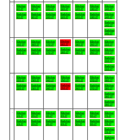
.
Båtviken
Båtviken
Båtviken
Båtviken
Båtviken
Båtviken
Båtviken
8/2-27
9/2-27
10/2-27
11/2-27
12/2-27
13/2-27
14/2-27
Badviken
Badviken
Badviken
Badviken
Badviken
Badviken
Båtviken
8/2-27
9/2-27
10/2-27
11/2-27
12/2-27
13/2-27
14/2-27
Badviken
14/2-27
Badviken
14/2-27
.
Båtviken
Båtviken
Båtviken
Båtviken
Båtviken
Båtviken
Båtviken
18/2-27
15/2-27
16/2-27
17/2-27
19/2-27
20/2-27
21/2-27
Badviken
Badviken
Badviken
Badviken
Badviken
Badviken
Båtviken
18/2-27
15/2-27
16/2-27
17/2-27
19/2-27
20/2-27
21/2-27
Badviken
21/2-27
Badviken
21/2-27
.
Båtviken
Båtviken
Båtviken
Båtviken
Båtviken
Båtviken
Båtviken
22/2-27
23/2-27
24/2-27
25/2-27
26/2-27
27/2-27
28/2-27
Badviken
Badviken
Badviken
Badviken
Badviken
Badviken
Båtviken
25/2-27
22/2-27
23/2-27
24/2-27
26/2-27
27/2-27
28/2-27
Badviken
28/2-27
Badviken
28/2-27
.
Båtviken
Båtviken
Båtviken
Båtviken
Båtviken
Båtviken
Båtviken
1/3-27
2/3-27
3/3-27
4/3-27
5/3-27
6/3-27
7/3-27
Badviken
Badviken
Badviken
Badviken
Badviken
Badviken
Båtviken
1/3-27
2/3-27
3/3-27
4/3-27
5/3-27
6/3-27
7/3-27
Badviken
7/3-27
Badviken