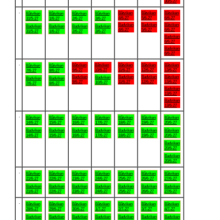
30/5-27
.
Båtviken
Båtviken
Båtviken
Båtviken
Båtviken
Båtviken
Båtviken
4/6-27
5/6-27
6/6-27
31/5-27
1/6-27
2/6-27
3/6-27
Badviken
Badviken
Båtviken
Badviken
Badviken
Badviken
Badviken
4/6-27
5/6-27
6/6-27
31/5-27
1/6-27
2/6-27
3/6-27
Badviken
6/6-27
Badviken
6/6-27
.
Båtviken
Båtviken
Båtviken
Båtviken
Båtviken
Båtviken
Båtviken
9/6-27
10/6-27
11/6-27
12/6-27
13/6-27
7/6-27
8/6-27
Badviken
Badviken
Badviken
Båtviken
Badviken
Badviken
Badviken
9/6-27
11/6-27
12/6-27
13/6-27
10/6-27
7/6-27
8/6-27
Badviken
13/6-27
Badviken
13/6-27
.
Båtviken
Båtviken
Båtviken
Båtviken
Båtviken
Båtviken
Båtviken
14/6-27
15/6-27
16/6-27
17/6-27
18/6-27
19/6-27
20/6-27
Badviken
Badviken
Badviken
Badviken
Badviken
Badviken
Båtviken
14/6-27
15/6-27
16/6-27
17/6-27
18/6-27
19/6-27
20/6-27
Badviken
20/6-27
Badviken
20/6-27
.
Båtviken
Båtviken
Båtviken
Båtviken
Båtviken
Båtviken
Båtviken
21/6-27
22/6-27
23/6-27
24/6-27
25/6-27
26/6-27
27/6-27
Badviken
Badviken
Badviken
Badviken
Badviken
Badviken
Badviken
21/6-27
22/6-27
23/6-27
24/6-27
25/6-27
26/6-27
27/6-27
.
Båtviken
Båtviken
Båtviken
Båtviken
Båtviken
Båtviken
Båtviken
28/6-27
29/6-27
30/6-27
1/7-27
2/7-27
3/7-27
4/7-27
Badviken
Badviken
Badviken
Badviken
Badviken
Badviken
Badviken