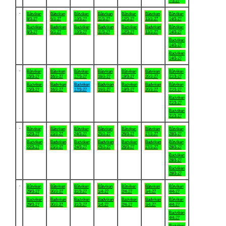
7/3-27
.
Båtviken
Båtviken
Båtviken
Båtviken
Båtviken
Båtviken
Båtviken
8/3-27
9/3-27
10/3-27
11/3-27
12/3-27
13/3-27
14/3-27
Badviken
Badviken
Badviken
Badviken
Badviken
Badviken
Båtviken
8/3-27
9/3-27
10/3-27
11/3-27
12/3-27
13/3-27
14/3-27
Badviken
14/3-27
Badviken
14/3-27
.
Båtviken
Båtviken
Båtviken
Båtviken
Båtviken
Båtviken
Båtviken
15/3-27
16/3-27
17/3-27
18/3-27
19/3-27
20/3-27
21/3-27
Badviken
Badviken
Badviken
Badviken
Badviken
Badviken
Båtviken
15/3-27
16/3-27
17/3-27
18/3-27
19/3-27
20/3-27
21/3-27
Badviken
21/3-27
Badviken
21/3-27
.
Båtviken
Båtviken
Båtviken
Båtviken
Båtviken
Båtviken
Båtviken
22/3-27
23/3-27
24/3-27
25/3-27
26/3-27
27/3-27
28/3-27
Badviken
Badviken
Badviken
Badviken
Badviken
Badviken
Båtviken
22/3-27
23/3-27
24/3-27
25/3-27
26/3-27
27/3-27
28/3-27
Badviken
28/3-27
Badviken
28/3-27
.
Båtviken
Båtviken
Båtviken
Båtviken
Båtviken
Båtviken
Båtviken
29/3-27
30/3-27
31/3-27
1/4-27
2/4-27
3/4-27
4/4-27
Badviken
Badviken
Badviken
Badviken
Badviken
Badviken
Båtviken
29/3-27
30/3-27
31/3-27
1/4-27
2/4-27
3/4-27
4/4-27
Badviken
4/4-27
Badviken