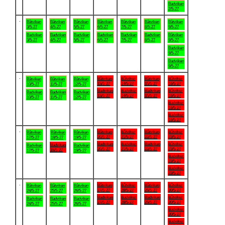
Badviken
2/5-27
.
Båtviken
Båtviken
Båtviken
Båtviken
Båtviken
Båtviken
Båtviken
3/5-27
4/5-27
5/5-27
6/5-27
7/5-27
8/5-27
9/5-27
Badviken
Badviken
Badviken
Badviken
Badviken
Badviken
Båtviken
3/5-27
4/5-27
5/5-27
6/5-27
7/5-27
8/5-27
9/5-27
Badviken
9/5-27
Badviken
9/5-27
.
Båtviken
Båtviken
Båtviken
Båtviken
Båtviken
Båtviken
Båtviken
13/5-27
14/5-27
15/5-27
16/5-27
10/5-27
11/5-27
12/5-27
Badviken
Badviken
Badviken
Båtviken
Badviken
Badviken
Badviken
13/5-27
14/5-27
15/5-27
16/5-27
10/5-27
11/5-27
12/5-27
Badviken
16/5-27
Badviken
16/5-27
.
Båtviken
Båtviken
Båtviken
Båtviken
Båtviken
Båtviken
Båtviken
20/5-27
21/5-27
22/5-27
23/5-27
17/5-27
18/5-27
19/5-27
Badviken
Badviken
Badviken
Båtviken
Badviken
Badviken
Badviken
20/5-27
21/5-27
22/5-27
23/5-27
18/5-27
17/5-27
19/5-27
Badviken
23/5-27
Badviken
23/5-27
.
Båtviken
Båtviken
Båtviken
Båtviken
Båtviken
Båtviken
Båtviken
27/5-27
28/5-27
29/5-27
30/5-27
24/5-27
25/5-27
26/5-27
Badviken
Badviken
Badviken
Båtviken
Badviken
Badviken
Badviken
27/5-27
28/5-27
29/5-27
30/5-27
24/5-27
25/5-27
26/5-27
Badviken
30/5-27
Badviken