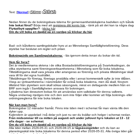
Störst
Större
Text: [
Normal
] [
] [
]
Nedan finner du de bokningsbara tiderna för gemensamhetslokalerna badviken och båtvik
Inte bokat förut?
Börja med att
registrera ditt konto här.
- tänk på att det kan ta några daga
Flyttat/bytt uppgifter?
-
klicka här
Om du vill boka en dagtid på en vardag så klickar du här
Bad- och båtvikens samlingslokaler hyrs ut av Minnebergs Samfällighetsförening. Dess
styrelse har beslutat om regler och priser.
Bokningsinfo om Samlingslokalerna:
- läs igenom detta innan du bokar din tid.
Vem får hyra?
Det är medlemmarna skrivna i de olika Bostadsrättsföreningarna på Svartviksslingan, de
olika styrelserna samt föreningsverksamheterna i Minneberg som får boka lokalerna.
Tillställningarna skall vara privata eller arrangeras av förening och privata tillstälningar skall
vara till för det egna hushållet.
Tillställningar för företag, företags anställda eller i annat kommersiellt syfte är inte tillåten.
Vissa av verksamheterna i närområdet får också boka lokalerna, men då skall, förutom
tillstånd från styrelsen som skall sökas säsongsvis, minst en deltagande medlem från en
BRF som ingår i Samfälligheten ansvara för bokningen.
Lokalerna kan dessutom bokas för att användas som vallokaler för denna valkrets.
Några undantag medges inte och den som inte följer eller kommer att följa boknings- eller
ordningsreglerna får inte boka lokalen.
När kan man hyra?
Bokningsbar 12 månader framåt. Finns inte tiden med i schemat får man vänta tills den
dyker upp.
Kalendern är uppdelad i två delar och just nu ser du kvällar och helger i schemat nedan.
Från midsommar till ca mitten på augusti och under jullovet hyrs lokalen ut 13 - 12
alla dagar - se schemat.
Om du vill boka en dagtid på en vardag så klickar du här
Alla tider mellan 2026-05-31 och 2026-08-15 är
lågsäsongstider
och du kan av
planeringsskäl inte boka lokalerna för denna period efter 2026-05-31. Alla övriga tider går