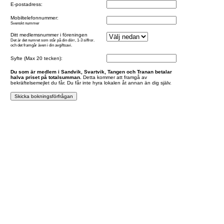
E-postadress:
Mobiltelefonnummer:
Svenskt nummer
Ditt medlemsnummer i föreningen
Det är det numret som står på din dörr, 1-3 siffror.
och det framgår även i din avgiftsavi.
Syfte (Max 20 tecken):
Du som är medlem i Sandvik, Svartvik, Tangen och Tranan betalar
halva priset på totalsumman.
Detta kommer att framgå av
bekräftelsemejlet du får. Du får inte hyra lokalen åt annan än dig själv.