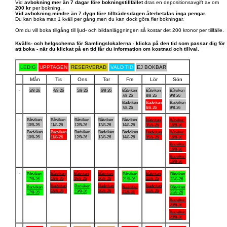
Vid
avbokning mer än 7 dagar före bokningstillfället
dras en depositionsavgift av om
200 kr
per bokning.
Vid avbokning mindre än 7 dygn före tillträdesdagen återbetalas inga pengar.
Du kan boka max 1 kväll per gång men du kan dock göra fler bokningar.
Om du vill boka tillgång till ljud- och bildanläggningen så kostar det 200 kronor per tillfälle.
Kvälls- och helgschema för Samlingslokalerna - klicka på den tid som passar dig för
att boka - när du klickat på en tid får du information om kostnad och tillval.
LEDIG
UPPTAGEN
RESERVERAD
VALD TID
EJ BOKBAR
Mån
Tis
Ons
Tor
Fre
Lör
Sön
.
3/8-26
4/8-26
5/8-26
6/8-26
Båtviken
Båtviken
Båtviken
7/8-26
8/8-26
9/8-26
Badviken
Badviken
Badviken
7/8-26
8/8-26
9/8-26
.
Båtviken
Båtviken
Båtviken
Båtviken
Båtviken
Båtviken
Båtviken
10/8-26
11/8-26
12/8-26
13/8-26
14/8-26
15/8-26
16/8-26
Badviken
Badviken
Badviken
Badviken
Badviken
Badviken
Båtviken
10/8-26
11/8-26
12/8-26
13/8-26
14/8-26
15/8-26
16/8-26
Badviken
16/8-26
Badviken
16/8-26
.
Båtviken
Båtviken
Båtviken
Båtviken
Båtviken
Båtviken
Båtviken
18/8-26
19/8-26
20/8-26
22/8-26
17/8-26
21/8-26
23/8-26
Badviken
Badviken
Badviken
Badviken
Badviken
Badviken
Båtviken
18/8-26
20/8-26
22/8-26
19/8-26
21/8-26
17/8-26
23/8-26
Badviken
23/8-26
Badviken
23/8-26