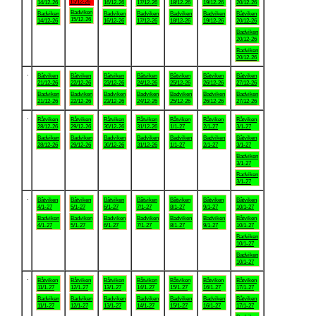
15/12-26
14/12-26
16/12-26
17/12-26
18/12-26
19/12-26
20/12-26
Badviken
Badviken
Badviken
Badviken
Badviken
Badviken
Båtviken
15/12-26
14/12-26
16/12-26
17/12-26
18/12-26
19/12-26
20/12-26
Badviken
20/12-26
Badviken
20/12-26
.
Båtviken
Båtviken
Båtviken
Båtviken
Båtviken
Båtviken
Båtviken
21/12-26
22/12-26
23/12-26
24/12-26
25/12-26
26/12-26
27/12-26
Badviken
Badviken
Badviken
Badviken
Badviken
Badviken
Badviken
21/12-26
22/12-26
23/12-26
24/12-26
25/12-26
26/12-26
27/12-26
.
Båtviken
Båtviken
Båtviken
Båtviken
Båtviken
Båtviken
Båtviken
28/12-26
29/12-26
30/12-26
31/12-26
1/1-27
2/1-27
3/1-27
Badviken
Badviken
Badviken
Badviken
Badviken
Badviken
Båtviken
28/12-26
29/12-26
30/12-26
31/12-26
1/1-27
2/1-27
3/1-27
Badviken
3/1-27
Badviken
3/1-27
.
Båtviken
Båtviken
Båtviken
Båtviken
Båtviken
Båtviken
Båtviken
4/1-27
5/1-27
6/1-27
7/1-27
8/1-27
9/1-27
10/1-27
Badviken
Badviken
Badviken
Badviken
Badviken
Badviken
Båtviken
4/1-27
5/1-27
6/1-27
7/1-27
8/1-27
9/1-27
10/1-27
Badviken
10/1-27
Badviken
10/1-27
.
Båtviken
Båtviken
Båtviken
Båtviken
Båtviken
Båtviken
Båtviken
11/1-27
12/1-27
13/1-27
14/1-27
15/1-27
16/1-27
17/1-27
Badviken
Badviken
Badviken
Badviken
Badviken
Badviken
Båtviken
11/1-27
12/1-27
13/1-27
14/1-27
15/1-27
16/1-27
17/1-27