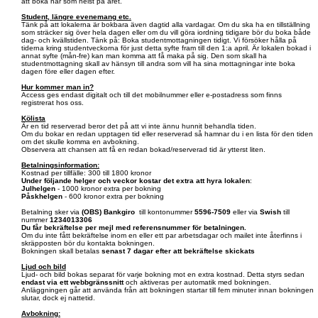
att boka när som helst på året.
Student, längre evenemang etc.
Tänk på att lokalerna är bokbara även dagtid alla vardagar. Om du ska ha en tillställning
som sträcker sig över hela dagen eller om du vill göra iordning tidigare bör du boka både
dag- och kvällstiden. Tänk på: Boka studentmottagningen tidigt. Vi försöker hålla på
tiderna kring studentveckorna för just detta syfte fram till den 1:a april. Är lokalen bokad i
annat syfte (mån-fre) kan man komma att få maka på sig. Den som skall ha
studentmottagning skall av hänsyn till andra som vill ha sina mottagningar inte boka
dagen före eller dagen efter.
Hur kommer man in?
Access ges endast digitalt och till det mobilnummer eller e-postadress som finns
registrerat hos oss.
Kölista
Är en tid reserverad beror det på att vi inte ännu hunnit behandla tiden.
Om du bokar en redan upptagen tid eller reserverad så hamnar du i en lista för den tiden
om det skulle komma en avbokning.
Observera att chansen att få en redan bokad/reserverad tid är ytterst liten.
Betalningsinformation:
Kostnad per tillfälle: 300 till 1800 kronor
Under följande helger och veckor kostar det extra att hyra lokalen
:
Julhelgen
- 1000 kronor extra per bokning
Påskhelgen
- 600 kronor extra per bokning
Betalning sker via
(OBS)
Bankgiro
till kontonummer
5596-7509
eller via
Swish
till
nummer
1234013306
Du får bekräftelse per mejl med referensnummer för betalningen.
Om du inte fått bekräftelse inom en eller ett par arbetsdagar och mailet inte återfinns i
skräpposten bör du kontakta bokningen.
Bokningen skall betalas
senast 7 dagar efter att bekräftelse skickats
Ljud och bild
Ljud- och bild bokas separat för varje bokning mot en extra kostnad. Detta styrs sedan
endast via ett webbgränssnitt
och aktiveras per automatik med bokningen.
Anläggningen går att använda från att bokningen startar till fem minuter innan bokningen
slutar, dock ej nattetid.
Avbokning: