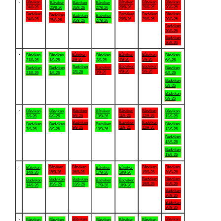
.
Båtviken
Båtviken
Båtviken
Båtviken
Båtviken
Båtviken
Båtviken
24/8-26
28/8-26
29/8-26
30/8-26
25/8-26
26/8-26
27/8-26
Badviken
Badviken
Badviken
Båtviken
Badviken
Badviken
Badviken
24/8-26
28/8-26
29/8-26
30/8-26
25/8-26
26/8-26
27/8-26
Badviken
30/8-26
Badviken
30/8-26
.
Båtviken
Båtviken
Båtviken
Båtviken
Båtviken
Båtviken
Båtviken
2/9-26
4/9-26
5/9-26
31/8-26
1/9-26
3/9-26
6/9-26
Badviken
Badviken
Badviken
Badviken
Badviken
Badviken
Båtviken
4/9-26
5/9-26
2/9-26
3/9-26
31/8-26
1/9-26
6/9-26
Badviken
6/9-26
Badviken
6/9-26
.
Båtviken
Båtviken
Båtviken
Båtviken
Båtviken
Båtviken
Båtviken
9/9-26
11/9-26
12/9-26
7/9-26
8/9-26
10/9-26
13/9-26
Badviken
Badviken
Badviken
Badviken
Badviken
Badviken
Båtviken
9/9-26
11/9-26
12/9-26
7/9-26
8/9-26
10/9-26
13/9-26
Badviken
13/9-26
Badviken
13/9-26
.
Båtviken
Båtviken
Båtviken
Båtviken
Båtviken
Båtviken
Båtviken
15/9-26
16/9-26
19/9-26
20/9-26
14/9-26
17/9-26
18/9-26
Badviken
Båtviken
Badviken
Badviken
Badviken
Badviken
Badviken
19/9-26
20/9-26
15/9-26
16/9-26
14/9-26
17/9-26
18/9-26
Badviken
20/9-26
Badviken
20/9-26
.
Båtviken
Båtviken
Båtviken
Båtviken
Båtviken
Båtviken
Båtviken