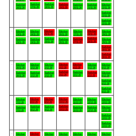
Badviken
Badviken
Badviken
Badviken
Badviken
Badviken
Båtviken
17/11-26
18/11-26
19/11-26
16/11-26
20/11-26
21/11-26
22/11-26
Badviken
22/11-26
Badviken
22/11-26
.
Båtviken
Båtviken
Båtviken
Båtviken
Båtviken
Båtviken
Båtviken
25/11-26
28/11-26
23/11-26
24/11-26
26/11-26
27/11-26
29/11-26
Badviken
Badviken
Badviken
Badviken
Badviken
Badviken
Båtviken
28/11-26
25/11-26
27/11-26
23/11-26
24/11-26
26/11-26
29/11-26
Badviken
29/11-26
Badviken
29/11-26
.
Båtviken
Båtviken
Båtviken
Båtviken
Båtviken
Båtviken
Båtviken
3/12-26
4/12-26
30/11-26
1/12-26
2/12-26
5/12-26
6/12-26
Badviken
Badviken
Badviken
Badviken
Badviken
Badviken
Båtviken
3/12-26
4/12-26
5/12-26
30/11-26
1/12-26
2/12-26
6/12-26
Badviken
6/12-26
Badviken
6/12-26
.
Båtviken
Båtviken
Båtviken
Båtviken
Båtviken
Båtviken
Båtviken
8/12-26
9/12-26
10/12-26
7/12-26
11/12-26
12/12-26
13/12-26
Badviken
Badviken
Badviken
Badviken
Badviken
Badviken
Båtviken
10/12-26
8/12-26
9/12-26
7/12-26
11/12-26
12/12-26
13/12-26
Badviken
13/12-26
Badviken
13/12-26
.
Båtviken
Båtviken
Båtviken
Båtviken
Båtviken
Båtviken
Båtviken