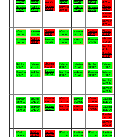
23/9-26
27/9-26
21/9-26
22/9-26
24/9-26
25/9-26
26/9-26
Badviken
Båtviken
Badviken
Badviken
Badviken
Badviken
Badviken
23/9-26
27/9-26
24/9-26
21/9-26
22/9-26
25/9-26
26/9-26
Badviken
27/9-26
Badviken
27/9-26
.
Båtviken
Båtviken
Båtviken
Båtviken
Båtviken
Båtviken
Båtviken
30/9-26
3/10-26
4/10-26
28/9-26
29/9-26
1/10-26
2/10-26
Båtviken
Badviken
Badviken
Badviken
Badviken
Badviken
Badviken
4/10-26
30/9-26
3/10-26
29/9-26
28/9-26
1/10-26
2/10-26
Badviken
4/10-26
Badviken
4/10-26
.
Båtviken
Båtviken
Båtviken
Båtviken
Båtviken
Båtviken
Båtviken
7/10-26
5/10-26
6/10-26
8/10-26
9/10-26
10/10-26
11/10-26
Badviken
Badviken
Badviken
Badviken
Badviken
Badviken
Båtviken
7/10-26
5/10-26
6/10-26
8/10-26
9/10-26
10/10-26
11/10-26
Badviken
11/10-26
Badviken
11/10-26
.
Båtviken
Båtviken
Båtviken
Båtviken
Båtviken
Båtviken
Båtviken
14/10-26
15/10-26
17/10-26
12/10-26
13/10-26
16/10-26
18/10-26
Badviken
Badviken
Badviken
Badviken
Badviken
Badviken
Båtviken
15/10-26
17/10-26
14/10-26
16/10-26
12/10-26
13/10-26
18/10-26
Badviken
18/10-26
Badviken
18/10-26
.
Båtviken
Båtviken
Båtviken
Båtviken
Båtviken
Båtviken
Båtviken
20/10-26
21/10-26
19/10-26
22/10-26
23/10-26
24/10-26
25/10-26