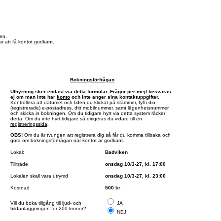
en.
r att få kontot godkänt.
Bokningsförfrågan
Uthyrning sker endast via detta formulär. Frågor per mejl besvaras
ej om man inte har
konto
och inte anger sina kontaktuppgifter.
Kontrollera att datumet och tiden du klickat på stämmer, fyll i din
(registrerade) e-postadress, ditt mobilnummer, samt lägenhetsnummer
och skicka in bokningen. Om du tidigare hyrt via detta system räcker
detta. Om du inte hyrt tidigare så dirigeras du vidare till en
registreringssida
.
OBS!
Om du är tvungen att registrera dig så får du komma tillbaka och
göra om bokningsförfrågan när kontot är godkänt.
Lokal:
Badviken
Tillträde
onsdag 10/3-27, kl. 17:00
Lokalen skall vara utrymd
onsdag 10/3-27, kl. 23:00
Kostnad
500 kr
Vill du boka tillgång till ljud- och
JA
bildanläggningen för 200 kronor?
NEJ