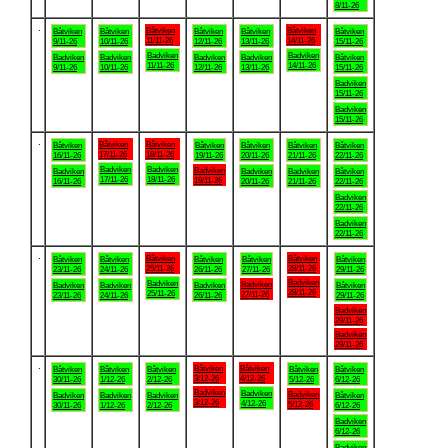
8/11-26
.
Båtviken
Båtviken
Båtviken
Båtviken
Båtviken
Båtviken
Båtviken
11/11-26
14/11-26
9/11-26
10/11-26
12/11-26
13/11-26
15/11-26
Badviken
Badviken
Badviken
Badviken
Badviken
Badviken
Båtviken
11/11-26
14/11-26
9/11-26
10/11-26
12/11-26
13/11-26
15/11-26
Badviken
15/11-26
Badviken
15/11-26
.
Båtviken
Båtviken
Båtviken
Båtviken
Båtviken
Båtviken
Båtviken
17/11-26
18/11-26
16/11-26
19/11-26
20/11-26
21/11-26
22/11-26
Badviken
Badviken
Badviken
Badviken
Badviken
Badviken
Båtviken
17/11-26
18/11-26
19/11-26
16/11-26
20/11-26
21/11-26
22/11-26
Badviken
22/11-26
Badviken
22/11-26
.
Båtviken
Båtviken
Båtviken
Båtviken
Båtviken
Båtviken
Båtviken
25/11-26
28/11-26
23/11-26
24/11-26
26/11-26
27/11-26
29/11-26
Badviken
Badviken
Badviken
Badviken
Badviken
Badviken
Båtviken
28/11-26
25/11-26
27/11-26
23/11-26
24/11-26
26/11-26
29/11-26
Badviken
29/11-26
Badviken
29/11-26
.
Båtviken
Båtviken
Båtviken
Båtviken
Båtviken
Båtviken
Båtviken
3/12-26
4/12-26
30/11-26
1/12-26
2/12-26
5/12-26
6/12-26
Badviken
Badviken
Badviken
Badviken
Badviken
Badviken
Båtviken
3/12-26
4/12-26
5/12-26
30/11-26
1/12-26
2/12-26
6/12-26
Badviken
6/12-26
Badviken