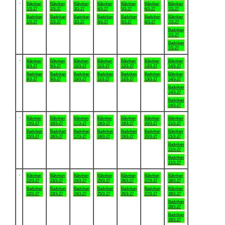
.
Båtviken
Båtviken
Båtviken
Båtviken
Båtviken
Båtviken
Båtviken
1/3-27
2/3-27
3/3-27
4/3-27
5/3-27
6/3-27
7/3-27
Badviken
Badviken
Badviken
Badviken
Badviken
Badviken
Båtviken
1/3-27
2/3-27
3/3-27
4/3-27
5/3-27
6/3-27
7/3-27
Badviken
7/3-27
Badviken
7/3-27
.
Båtviken
Båtviken
Båtviken
Båtviken
Båtviken
Båtviken
Båtviken
8/3-27
9/3-27
10/3-27
11/3-27
12/3-27
13/3-27
14/3-27
Badviken
Badviken
Badviken
Badviken
Badviken
Badviken
Båtviken
8/3-27
9/3-27
10/3-27
11/3-27
12/3-27
13/3-27
14/3-27
Badviken
14/3-27
Badviken
14/3-27
.
Båtviken
Båtviken
Båtviken
Båtviken
Båtviken
Båtviken
Båtviken
15/3-27
16/3-27
17/3-27
18/3-27
19/3-27
20/3-27
21/3-27
Badviken
Badviken
Badviken
Badviken
Badviken
Badviken
Båtviken
15/3-27
16/3-27
17/3-27
18/3-27
19/3-27
20/3-27
21/3-27
Badviken
21/3-27
Badviken
21/3-27
.
Båtviken
Båtviken
Båtviken
Båtviken
Båtviken
Båtviken
Båtviken
22/3-27
23/3-27
24/3-27
25/3-27
26/3-27
27/3-27
28/3-27
Badviken
Badviken
Badviken
Badviken
Badviken
Badviken
Båtviken
22/3-27
23/3-27
24/3-27
25/3-27
26/3-27
27/3-27
28/3-27
Badviken
28/3-27
Badviken
28/3-27