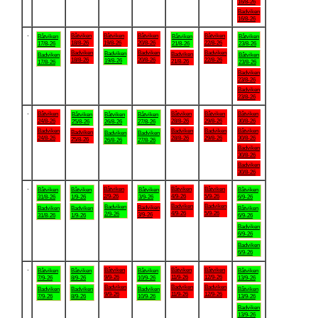
16/8-26
Badviken
16/8-26
.
Båtviken
Båtviken
Båtviken
Båtviken
Båtviken
Båtviken
Båtviken
18/8-26
19/8-26
20/8-26
22/8-26
17/8-26
21/8-26
23/8-26
Badviken
Badviken
Badviken
Badviken
Badviken
Badviken
Båtviken
18/8-26
20/8-26
22/8-26
19/8-26
21/8-26
17/8-26
23/8-26
Badviken
23/8-26
Badviken
23/8-26
.
Båtviken
Båtviken
Båtviken
Båtviken
Båtviken
Båtviken
Båtviken
24/8-26
28/8-26
29/8-26
30/8-26
25/8-26
26/8-26
27/8-26
Badviken
Badviken
Badviken
Båtviken
Badviken
Badviken
Badviken
24/8-26
28/8-26
29/8-26
30/8-26
25/8-26
26/8-26
27/8-26
Badviken
30/8-26
Badviken
30/8-26
.
Båtviken
Båtviken
Båtviken
Båtviken
Båtviken
Båtviken
Båtviken
2/9-26
4/9-26
5/9-26
31/8-26
1/9-26
3/9-26
6/9-26
Badviken
Badviken
Badviken
Badviken
Badviken
Badviken
Båtviken
4/9-26
5/9-26
2/9-26
3/9-26
31/8-26
1/9-26
6/9-26
Badviken
6/9-26
Badviken
6/9-26
.
Båtviken
Båtviken
Båtviken
Båtviken
Båtviken
Båtviken
Båtviken
9/9-26
11/9-26
12/9-26
7/9-26
8/9-26
10/9-26
13/9-26
Badviken
Badviken
Badviken
Badviken
Badviken
Badviken
Båtviken
9/9-26
11/9-26
12/9-26
7/9-26
8/9-26
10/9-26
13/9-26
Badviken
13/9-26