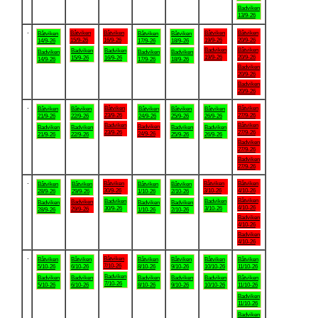
Badviken
13/9-26
.
Båtviken
Båtviken
Båtviken
Båtviken
Båtviken
Båtviken
Båtviken
15/9-26
16/9-26
19/9-26
20/9-26
14/9-26
17/9-26
18/9-26
Badviken
Båtviken
Badviken
Badviken
Badviken
Badviken
Badviken
19/9-26
20/9-26
15/9-26
16/9-26
14/9-26
17/9-26
18/9-26
Badviken
20/9-26
Badviken
20/9-26
.
Båtviken
Båtviken
Båtviken
Båtviken
Båtviken
Båtviken
Båtviken
23/9-26
27/9-26
21/9-26
22/9-26
24/9-26
25/9-26
26/9-26
Badviken
Båtviken
Badviken
Badviken
Badviken
Badviken
Badviken
23/9-26
27/9-26
24/9-26
21/9-26
22/9-26
25/9-26
26/9-26
Badviken
27/9-26
Badviken
27/9-26
.
Båtviken
Båtviken
Båtviken
Båtviken
Båtviken
Båtviken
Båtviken
30/9-26
3/10-26
4/10-26
28/9-26
29/9-26
1/10-26
2/10-26
Båtviken
Badviken
Badviken
Badviken
Badviken
Badviken
Badviken
4/10-26
30/9-26
3/10-26
29/9-26
28/9-26
1/10-26
2/10-26
Badviken
4/10-26
Badviken
4/10-26
.
Båtviken
Båtviken
Båtviken
Båtviken
Båtviken
Båtviken
Båtviken
7/10-26
5/10-26
6/10-26
8/10-26
9/10-26
10/10-26
11/10-26
Badviken
Badviken
Badviken
Badviken
Badviken
Badviken
Båtviken
7/10-26
5/10-26
6/10-26
8/10-26
9/10-26
10/10-26
11/10-26
Badviken
11/10-26
Badviken