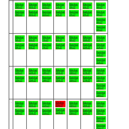
.
Båtviken
Båtviken
Båtviken
Båtviken
Båtviken
Båtviken
Båtviken
29/3-27
30/3-27
31/3-27
1/4-27
2/4-27
3/4-27
4/4-27
Badviken
Badviken
Badviken
Badviken
Badviken
Badviken
Båtviken
29/3-27
30/3-27
31/3-27
1/4-27
2/4-27
3/4-27
4/4-27
Badviken
4/4-27
Badviken
4/4-27
.
Båtviken
Båtviken
Båtviken
Båtviken
Båtviken
Båtviken
Båtviken
5/4-27
6/4-27
7/4-27
8/4-27
9/4-27
10/4-27
11/4-27
Badviken
Badviken
Badviken
Badviken
Badviken
Badviken
Båtviken
5/4-27
6/4-27
7/4-27
8/4-27
9/4-27
10/4-27
11/4-27
Badviken
11/4-27
Badviken
11/4-27
.
Båtviken
Båtviken
Båtviken
Båtviken
Båtviken
Båtviken
Båtviken
12/4-27
13/4-27
14/4-27
15/4-27
16/4-27
17/4-27
18/4-27
Badviken
Badviken
Badviken
Badviken
Badviken
Badviken
Båtviken
12/4-27
13/4-27
14/4-27
15/4-27
16/4-27
17/4-27
18/4-27
Badviken
18/4-27
Badviken
18/4-27
.
Båtviken
Båtviken
Båtviken
Båtviken
Båtviken
Båtviken
Båtviken
22/4-27
19/4-27
20/4-27
21/4-27
23/4-27
24/4-27
25/4-27
Badviken
Badviken
Badviken
Badviken
Badviken
Badviken
Båtviken
22/4-27
19/4-27
20/4-27
21/4-27
23/4-27
24/4-27
25/4-27
Badviken
25/4-27
Badviken
25/4-27