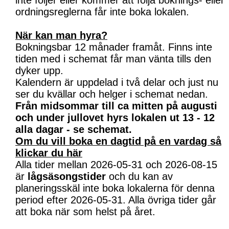
inte följer eller kommer att följa boknings- eller
ordningsreglerna får inte boka lokalen.
När kan man hyra?
Bokningsbar 12 månader framåt. Finns inte
tiden med i schemat får man vänta tills den
dyker upp.
Kalendern är uppdelad i två delar och just nu
ser du kvällar och helger i schemat nedan.
Från midsommar till ca mitten på augusti
och under jullovet hyrs lokalen ut 13 - 12
alla dagar - se schemat.
Om du vill boka en dagtid på en vardag så
klickar du här
Alla tider mellan 2026-05-31 och 2026-08-15
är
lågsäsongstider
och du kan av
planeringsskäl inte boka lokalerna för denna
period efter 2026-05-31. Alla övriga tider går
att boka när som helst på året.