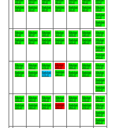
1/2-27
2/2-27
3/2-27
4/2-27
5/2-27
6/2-27
7/2-27
Badviken
Badviken
Badviken
Badviken
Badviken
Badviken
Båtviken
1/2-27
2/2-27
3/2-27
4/2-27
5/2-27
6/2-27
7/2-27
Badviken
7/2-27
Badviken
7/2-27
.
Båtviken
Båtviken
Båtviken
Båtviken
Båtviken
Båtviken
Båtviken
8/2-27
9/2-27
10/2-27
11/2-27
12/2-27
13/2-27
14/2-27
Badviken
Badviken
Badviken
Badviken
Badviken
Badviken
Båtviken
8/2-27
9/2-27
10/2-27
11/2-27
12/2-27
13/2-27
14/2-27
Badviken
14/2-27
Badviken
14/2-27
.
Båtviken
Båtviken
Båtviken
Båtviken
Båtviken
Båtviken
Båtviken
18/2-27
15/2-27
16/2-27
17/2-27
19/2-27
20/2-27
21/2-27
Badviken
Badviken
Badviken
Badviken
Badviken
Badviken
Båtviken
18/2-27
15/2-27
16/2-27
17/2-27
19/2-27
20/2-27
21/2-27
Badviken
21/2-27
Badviken
21/2-27
.
Båtviken
Båtviken
Båtviken
Båtviken
Båtviken
Båtviken
Båtviken
22/2-27
23/2-27
24/2-27
25/2-27
26/2-27
27/2-27
28/2-27
Badviken
Badviken
Badviken
Badviken
Badviken
Badviken
Båtviken
25/2-27
22/2-27
23/2-27
24/2-27
26/2-27
27/2-27
28/2-27
Badviken
28/2-27
Badviken
28/2-27