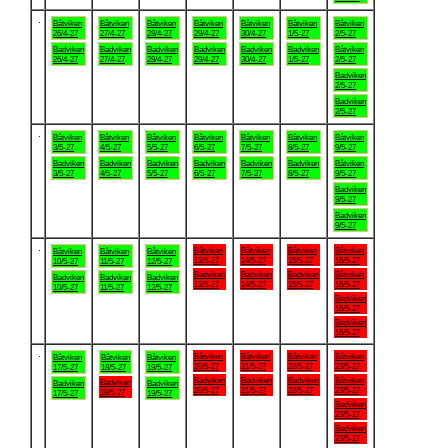
.
Båtviken
Båtviken
Båtviken
Båtviken
Båtviken
Båtviken
Båtviken
26/4-27
27/4-27
28/4-27
29/4-27
30/4-27
1/5-27
2/5-27
Badviken
Badviken
Badviken
Badviken
Badviken
Badviken
Båtviken
26/4-27
27/4-27
28/4-27
29/4-27
30/4-27
1/5-27
2/5-27
Badviken
2/5-27
Badviken
2/5-27
.
Båtviken
Båtviken
Båtviken
Båtviken
Båtviken
Båtviken
Båtviken
3/5-27
4/5-27
5/5-27
6/5-27
7/5-27
8/5-27
9/5-27
Badviken
Badviken
Badviken
Badviken
Badviken
Badviken
Båtviken
3/5-27
4/5-27
5/5-27
6/5-27
7/5-27
8/5-27
9/5-27
Badviken
9/5-27
Badviken
9/5-27
.
Båtviken
Båtviken
Båtviken
Båtviken
Båtviken
Båtviken
Båtviken
13/5-27
14/5-27
15/5-27
16/5-27
10/5-27
11/5-27
12/5-27
Badviken
Badviken
Badviken
Båtviken
Badviken
Badviken
Badviken
13/5-27
14/5-27
15/5-27
16/5-27
10/5-27
11/5-27
12/5-27
Badviken
16/5-27
Badviken
16/5-27
.
Båtviken
Båtviken
Båtviken
Båtviken
Båtviken
Båtviken
Båtviken
20/5-27
21/5-27
22/5-27
23/5-27
17/5-27
18/5-27
19/5-27
Badviken
Badviken
Badviken
Båtviken
Badviken
Badviken
Badviken
20/5-27
21/5-27
22/5-27
23/5-27
18/5-27
17/5-27
19/5-27
Badviken
23/5-27
Badviken
23/5-27