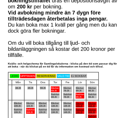
bokningstillfället
dras en depositionsavgift av
om
200 kr
per bokning.
Vid avbokning mindre än 7 dygn före
tillträdesdagen återbetalas inga pengar.
Du kan boka max 1 kväll per gång men du kan
dock göra fler bokningar.
Om du vill boka tillgång till ljud- och
bildanläggningen så kostar det 200 kronor per
tillfälle.
Kvälls- och helgschema för Samlingslokalerna - klicka på den tid som passar dig för
att boka - när du klickat på en tid får du information om kostnad och tillval.
LEDIG
UPPTAGEN
RESERVERAD
VALD TID
EJ BOKBAR
Mån
Tis
Ons
Tor
Fre
Lör
Sön
.
3/8-26
4/8-26
5/8-26
Båtviken
Båtviken
Båtviken
Båtviken
6/8-26
7/8-26
8/8-26
9/8-26
Badviken
Badviken
Badviken
Badviken
6/8-26
7/8-26
8/8-26
9/8-26
.
Båtviken
Båtviken
Båtviken
Båtviken
Båtviken
Båtviken
Båtviken
10/8-26
11/8-26
12/8-26
13/8-26
14/8-26
15/8-26
16/8-26
Badviken
Badviken
Badviken
Badviken
Badviken
Badviken
Båtviken
10/8-26
11/8-26
12/8-26
13/8-26
14/8-26
15/8-26
16/8-26
Badviken