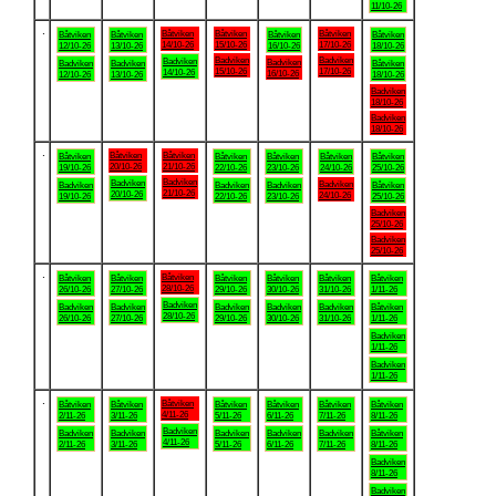
11/10-26
.
Båtviken
Båtviken
Båtviken
Båtviken
Båtviken
Båtviken
Båtviken
14/10-26
15/10-26
17/10-26
12/10-26
13/10-26
16/10-26
18/10-26
Badviken
Badviken
Badviken
Badviken
Badviken
Badviken
Båtviken
15/10-26
17/10-26
14/10-26
16/10-26
12/10-26
13/10-26
18/10-26
Badviken
18/10-26
Badviken
18/10-26
.
Båtviken
Båtviken
Båtviken
Båtviken
Båtviken
Båtviken
Båtviken
20/10-26
21/10-26
19/10-26
22/10-26
23/10-26
24/10-26
25/10-26
Badviken
Badviken
Badviken
Badviken
Badviken
Badviken
Båtviken
21/10-26
20/10-26
24/10-26
19/10-26
22/10-26
23/10-26
25/10-26
Badviken
25/10-26
Badviken
25/10-26
.
Båtviken
Båtviken
Båtviken
Båtviken
Båtviken
Båtviken
Båtviken
28/10-26
26/10-26
27/10-26
29/10-26
30/10-26
31/10-26
1/11-26
Badviken
Badviken
Badviken
Badviken
Badviken
Badviken
Båtviken
28/10-26
26/10-26
27/10-26
29/10-26
30/10-26
31/10-26
1/11-26
Badviken
1/11-26
Badviken
1/11-26
.
Båtviken
Båtviken
Båtviken
Båtviken
Båtviken
Båtviken
Båtviken
4/11-26
2/11-26
3/11-26
5/11-26
6/11-26
7/11-26
8/11-26
Badviken
Badviken
Badviken
Badviken
Badviken
Badviken
Båtviken
4/11-26
2/11-26
3/11-26
5/11-26
6/11-26
7/11-26
8/11-26
Badviken
8/11-26
Badviken