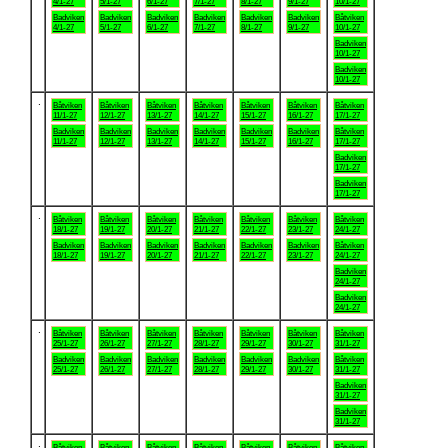
4/1-27
5/1-27
6/1-27
7/1-27
8/1-27
9/1-27
10/1-27
Badviken
Badviken
Badviken
Badviken
Badviken
Badviken
Båtviken
4/1-27
5/1-27
6/1-27
7/1-27
8/1-27
9/1-27
10/1-27
Badviken
10/1-27
Badviken
10/1-27
.
Båtviken
Båtviken
Båtviken
Båtviken
Båtviken
Båtviken
Båtviken
11/1-27
12/1-27
13/1-27
14/1-27
15/1-27
16/1-27
17/1-27
Badviken
Badviken
Badviken
Badviken
Badviken
Badviken
Båtviken
11/1-27
12/1-27
13/1-27
14/1-27
15/1-27
16/1-27
17/1-27
Badviken
17/1-27
Badviken
17/1-27
.
Båtviken
Båtviken
Båtviken
Båtviken
Båtviken
Båtviken
Båtviken
18/1-27
19/1-27
20/1-27
21/1-27
22/1-27
23/1-27
24/1-27
Badviken
Badviken
Badviken
Badviken
Badviken
Badviken
Båtviken
18/1-27
19/1-27
20/1-27
21/1-27
22/1-27
23/1-27
24/1-27
Badviken
24/1-27
Badviken
24/1-27
.
Båtviken
Båtviken
Båtviken
Båtviken
Båtviken
Båtviken
Båtviken
25/1-27
26/1-27
27/1-27
28/1-27
29/1-27
30/1-27
31/1-27
Badviken
Badviken
Badviken
Badviken
Badviken
Badviken
Båtviken
25/1-27
26/1-27
27/1-27
28/1-27
29/1-27
30/1-27
31/1-27
Badviken
31/1-27
Badviken
31/1-27
.
Båtviken
Båtviken
Båtviken
Båtviken
Båtviken
Båtviken
Båtviken