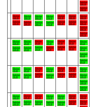
Badviken
23/8-26
Badviken
23/8-26
.
Båtviken
Båtviken
Båtviken
Båtviken
Båtviken
Båtviken
Båtviken
24/8-26
28/8-26
29/8-26
30/8-26
25/8-26
26/8-26
27/8-26
Badviken
Badviken
Badviken
Båtviken
Badviken
Badviken
Badviken
24/8-26
28/8-26
29/8-26
30/8-26
25/8-26
26/8-26
27/8-26
Badviken
30/8-26
Badviken
30/8-26
.
Båtviken
Båtviken
Båtviken
Båtviken
Båtviken
Båtviken
Båtviken
2/9-26
4/9-26
5/9-26
31/8-26
1/9-26
3/9-26
6/9-26
Badviken
Badviken
Badviken
Badviken
Badviken
Badviken
Båtviken
4/9-26
5/9-26
2/9-26
3/9-26
31/8-26
1/9-26
6/9-26
Badviken
6/9-26
Badviken
6/9-26
.
Båtviken
Båtviken
Båtviken
Båtviken
Båtviken
Båtviken
Båtviken
9/9-26
11/9-26
12/9-26
7/9-26
8/9-26
10/9-26
13/9-26
Badviken
Badviken
Badviken
Badviken
Badviken
Badviken
Båtviken
9/9-26
11/9-26
12/9-26
7/9-26
8/9-26
10/9-26
13/9-26
Badviken
13/9-26
Badviken
13/9-26
.
Båtviken
Båtviken
Båtviken
Båtviken
Båtviken
Båtviken
Båtviken
15/9-26
16/9-26
19/9-26
20/9-26
14/9-26
17/9-26
18/9-26
Badviken
Båtviken
Badviken
Badviken
Badviken
Badviken
Badviken
19/9-26
20/9-26
15/9-26
16/9-26
14/9-26
17/9-26
18/9-26