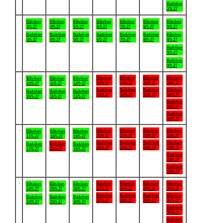
Badviken
2/5-27
.
Båtviken
Båtviken
Båtviken
Båtviken
Båtviken
Båtviken
Båtviken
3/5-27
4/5-27
5/5-27
6/5-27
7/5-27
8/5-27
9/5-27
Badviken
Badviken
Badviken
Badviken
Badviken
Badviken
Båtviken
3/5-27
4/5-27
5/5-27
6/5-27
7/5-27
8/5-27
9/5-27
Badviken
9/5-27
Badviken
9/5-27
.
Båtviken
Båtviken
Båtviken
Båtviken
Båtviken
Båtviken
Båtviken
13/5-27
14/5-27
15/5-27
16/5-27
10/5-27
11/5-27
12/5-27
Badviken
Badviken
Badviken
Båtviken
Badviken
Badviken
Badviken
13/5-27
14/5-27
15/5-27
16/5-27
10/5-27
11/5-27
12/5-27
Badviken
16/5-27
Badviken
16/5-27
.
Båtviken
Båtviken
Båtviken
Båtviken
Båtviken
Båtviken
Båtviken
20/5-27
21/5-27
22/5-27
23/5-27
17/5-27
18/5-27
19/5-27
Badviken
Badviken
Badviken
Båtviken
Badviken
Badviken
Badviken
20/5-27
21/5-27
22/5-27
23/5-27
18/5-27
17/5-27
19/5-27
Badviken
23/5-27
Badviken
23/5-27
.
Båtviken
Båtviken
Båtviken
Båtviken
Båtviken
Båtviken
Båtviken
27/5-27
28/5-27
29/5-27
30/5-27
24/5-27
25/5-27
26/5-27
Badviken
Badviken
Badviken
Båtviken
Badviken
Badviken
Badviken
27/5-27
28/5-27
29/5-27
30/5-27
24/5-27
25/5-27
26/5-27
Badviken
30/5-27
Badviken