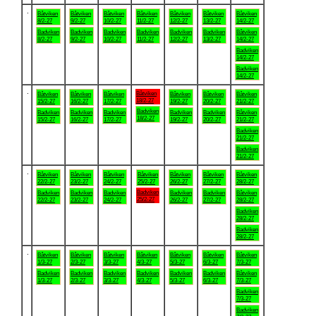
.
Båtviken
Båtviken
Båtviken
Båtviken
Båtviken
Båtviken
Båtviken
8/2-27
9/2-27
10/2-27
11/2-27
12/2-27
13/2-27
14/2-27
Badviken
Badviken
Badviken
Badviken
Badviken
Badviken
Båtviken
8/2-27
9/2-27
10/2-27
11/2-27
12/2-27
13/2-27
14/2-27
Badviken
14/2-27
Badviken
14/2-27
.
Båtviken
Båtviken
Båtviken
Båtviken
Båtviken
Båtviken
Båtviken
18/2-27
15/2-27
16/2-27
17/2-27
19/2-27
20/2-27
21/2-27
Badviken
Badviken
Badviken
Badviken
Badviken
Badviken
Båtviken
18/2-27
15/2-27
16/2-27
17/2-27
19/2-27
20/2-27
21/2-27
Badviken
21/2-27
Badviken
21/2-27
.
Båtviken
Båtviken
Båtviken
Båtviken
Båtviken
Båtviken
Båtviken
22/2-27
23/2-27
24/2-27
25/2-27
26/2-27
27/2-27
28/2-27
Badviken
Badviken
Badviken
Badviken
Badviken
Badviken
Båtviken
25/2-27
22/2-27
23/2-27
24/2-27
26/2-27
27/2-27
28/2-27
Badviken
28/2-27
Badviken
28/2-27
.
Båtviken
Båtviken
Båtviken
Båtviken
Båtviken
Båtviken
Båtviken
1/3-27
2/3-27
3/3-27
4/3-27
5/3-27
6/3-27
7/3-27
Badviken
Badviken
Badviken
Badviken
Badviken
Badviken
Båtviken
1/3-27
2/3-27
3/3-27
4/3-27
5/3-27
6/3-27
7/3-27
Badviken
7/3-27
Badviken