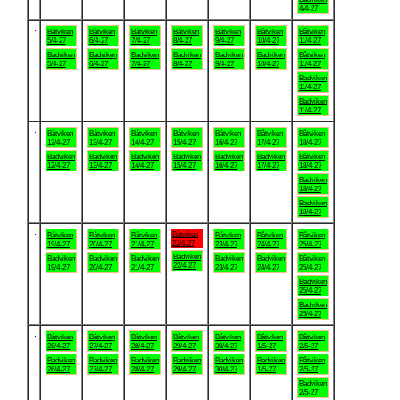
4/4-27
.
Båtviken
Båtviken
Båtviken
Båtviken
Båtviken
Båtviken
Båtviken
5/4-27
6/4-27
7/4-27
8/4-27
9/4-27
10/4-27
11/4-27
Badviken
Badviken
Badviken
Badviken
Badviken
Badviken
Båtviken
5/4-27
6/4-27
7/4-27
8/4-27
9/4-27
10/4-27
11/4-27
Badviken
11/4-27
Badviken
11/4-27
.
Båtviken
Båtviken
Båtviken
Båtviken
Båtviken
Båtviken
Båtviken
12/4-27
13/4-27
14/4-27
15/4-27
16/4-27
17/4-27
18/4-27
Badviken
Badviken
Badviken
Badviken
Badviken
Badviken
Båtviken
12/4-27
13/4-27
14/4-27
15/4-27
16/4-27
17/4-27
18/4-27
Badviken
18/4-27
Badviken
18/4-27
.
Båtviken
Båtviken
Båtviken
Båtviken
Båtviken
Båtviken
Båtviken
22/4-27
19/4-27
20/4-27
21/4-27
23/4-27
24/4-27
25/4-27
Badviken
Badviken
Badviken
Badviken
Badviken
Badviken
Båtviken
22/4-27
19/4-27
20/4-27
21/4-27
23/4-27
24/4-27
25/4-27
Badviken
25/4-27
Badviken
25/4-27
.
Båtviken
Båtviken
Båtviken
Båtviken
Båtviken
Båtviken
Båtviken
26/4-27
27/4-27
28/4-27
29/4-27
30/4-27
1/5-27
2/5-27
Badviken
Badviken
Badviken
Badviken
Badviken
Badviken
Båtviken
26/4-27
27/4-27
28/4-27
29/4-27
30/4-27
1/5-27
2/5-27
Badviken
2/5-27