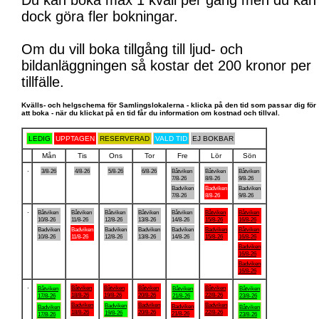
Du kan boka max 1 kväll per gång men du kan
dock göra fler bokningar.
Om du vill boka tillgång till ljud- och
bildanläggningen så kostar det 200 kronor per
tillfälle.
Kvälls- och helgschema för Samlingslokalerna - klicka på den tid som passar dig för
att boka - när du klickat på en tid får du information om kostnad och tillval.
LEDIG
UPPTAGEN
RESERVERAD
VALD TID
EJ BOKBAR
Mån
Tis
Ons
Tor
Fre
Lör
Sön
.
3/8-26
4/8-26
5/8-26
6/8-26
Båtviken
Båtviken
Båtviken
7/8-26
8/8-26
9/8-26
Badviken
Badviken
Badviken
7/8-26
8/8-26
9/8-26
.
Båtviken
Båtviken
Båtviken
Båtviken
Båtviken
Båtviken
Båtviken
10/8-26
11/8-26
12/8-26
13/8-26
14/8-26
15/8-26
16/8-26
Badviken
Badviken
Badviken
Badviken
Badviken
Badviken
Båtviken
10/8-26
11/8-26
12/8-26
13/8-26
14/8-26
15/8-26
16/8-26
Badviken
16/8-26
Badviken
16/8-26
.
Båtviken
Båtviken
Båtviken
Båtviken
Båtviken
Båtviken
Båtviken
18/8-26
19/8-26
20/8-26
22/8-26
17/8-26
21/8-26
23/8-26
Badviken
Badviken
Badviken
Badviken
Badviken
Badviken
Båtviken
18/8-26
20/8-26
22/8-26
19/8-26
21/8-26
17/8-26
23/8-26