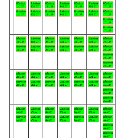
.
Båtviken
Båtviken
Båtviken
Båtviken
Båtviken
Båtviken
Båtviken
11/1-27
12/1-27
13/1-27
14/1-27
15/1-27
16/1-27
17/1-27
Badviken
Badviken
Badviken
Badviken
Badviken
Badviken
Båtviken
11/1-27
12/1-27
13/1-27
14/1-27
15/1-27
16/1-27
17/1-27
Badviken
17/1-27
Badviken
17/1-27
.
Båtviken
Båtviken
Båtviken
Båtviken
Båtviken
Båtviken
Båtviken
18/1-27
19/1-27
20/1-27
21/1-27
22/1-27
23/1-27
24/1-27
Badviken
Badviken
Badviken
Badviken
Badviken
Badviken
Båtviken
18/1-27
19/1-27
20/1-27
21/1-27
22/1-27
23/1-27
24/1-27
Badviken
24/1-27
Badviken
24/1-27
.
Båtviken
Båtviken
Båtviken
Båtviken
Båtviken
Båtviken
Båtviken
25/1-27
26/1-27
27/1-27
28/1-27
29/1-27
30/1-27
31/1-27
Badviken
Badviken
Badviken
Badviken
Badviken
Badviken
Båtviken
25/1-27
26/1-27
27/1-27
28/1-27
29/1-27
30/1-27
31/1-27
Badviken
31/1-27
Badviken
31/1-27
.
Båtviken
Båtviken
Båtviken
Båtviken
Båtviken
Båtviken
Båtviken
1/2-27
2/2-27
3/2-27
4/2-27
5/2-27
6/2-27
7/2-27
Badviken
Badviken
Badviken
Badviken
Badviken
Badviken
Båtviken
1/2-27
2/2-27
3/2-27
4/2-27
5/2-27
6/2-27
7/2-27
Badviken
7/2-27
Badviken
7/2-27