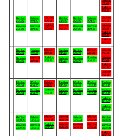
Badviken
20/9-26
Badviken
20/9-26
.
Båtviken
Båtviken
Båtviken
Båtviken
Båtviken
Båtviken
Båtviken
23/9-26
27/9-26
21/9-26
22/9-26
24/9-26
25/9-26
26/9-26
Badviken
Båtviken
Badviken
Badviken
Badviken
Badviken
Badviken
23/9-26
27/9-26
24/9-26
21/9-26
22/9-26
25/9-26
26/9-26
Badviken
27/9-26
Badviken
27/9-26
.
Båtviken
Båtviken
Båtviken
Båtviken
Båtviken
Båtviken
Båtviken
30/9-26
3/10-26
4/10-26
28/9-26
29/9-26
1/10-26
2/10-26
Båtviken
Badviken
Badviken
Badviken
Badviken
Badviken
Badviken
4/10-26
30/9-26
3/10-26
29/9-26
28/9-26
1/10-26
2/10-26
Badviken
4/10-26
Badviken
4/10-26
.
Båtviken
Båtviken
Båtviken
Båtviken
Båtviken
Båtviken
Båtviken
7/10-26
5/10-26
6/10-26
8/10-26
9/10-26
10/10-26
11/10-26
Badviken
Badviken
Badviken
Badviken
Badviken
Badviken
Båtviken
7/10-26
5/10-26
6/10-26
8/10-26
9/10-26
10/10-26
11/10-26
Badviken
11/10-26
Badviken
11/10-26
.
Båtviken
Båtviken
Båtviken
Båtviken
Båtviken
Båtviken
Båtviken
14/10-26
15/10-26
17/10-26
12/10-26
13/10-26
16/10-26
18/10-26
Badviken
Badviken
Badviken
Badviken
Badviken
Badviken
Båtviken
15/10-26
17/10-26
14/10-26
16/10-26
12/10-26
13/10-26
18/10-26
Badviken
18/10-26