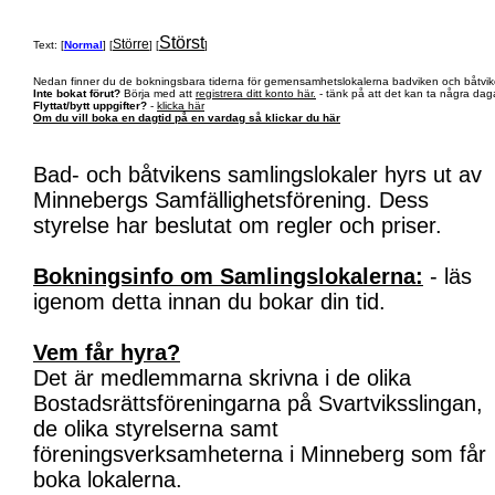
Störst
Större
Text: [
Normal
] [
] [
]
Nedan finner du de bokningsbara tiderna för gemensamhetslokalerna badviken och båtvik
Inte bokat förut?
Börja med att
registrera ditt konto här.
- tänk på att det kan ta några daga
Flyttat/bytt uppgifter?
-
klicka här
Om du vill boka en dagtid på en vardag så klickar du här
Bad- och båtvikens samlingslokaler hyrs ut av
Minnebergs Samfällighetsförening. Dess
styrelse har beslutat om regler och priser.
Bokningsinfo om Samlingslokalerna:
- läs
igenom detta innan du bokar din tid.
Vem får hyra?
Det är medlemmarna skrivna i de olika
Bostadsrättsföreningarna på Svartviksslingan,
de olika styrelserna samt
föreningsverksamheterna i Minneberg som får
boka lokalerna.