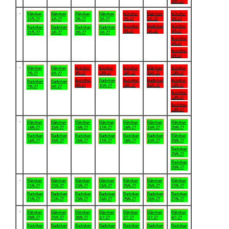
30/5-27
.
Båtviken
Båtviken
Båtviken
Båtviken
Båtviken
Båtviken
Båtviken
4/6-27
5/6-27
6/6-27
31/5-27
1/6-27
2/6-27
3/6-27
Badviken
Badviken
Båtviken
Badviken
Badviken
Badviken
Badviken
4/6-27
5/6-27
6/6-27
31/5-27
1/6-27
2/6-27
3/6-27
Badviken
6/6-27
Badviken
6/6-27
.
Båtviken
Båtviken
Båtviken
Båtviken
Båtviken
Båtviken
Båtviken
9/6-27
10/6-27
11/6-27
12/6-27
13/6-27
7/6-27
8/6-27
Badviken
Badviken
Badviken
Båtviken
Badviken
Badviken
Badviken
9/6-27
11/6-27
12/6-27
13/6-27
10/6-27
7/6-27
8/6-27
Badviken
13/6-27
Badviken
13/6-27
.
Båtviken
Båtviken
Båtviken
Båtviken
Båtviken
Båtviken
Båtviken
14/6-27
15/6-27
16/6-27
17/6-27
18/6-27
19/6-27
20/6-27
Badviken
Badviken
Badviken
Badviken
Badviken
Badviken
Båtviken
14/6-27
15/6-27
16/6-27
17/6-27
18/6-27
19/6-27
20/6-27
Badviken
20/6-27
Badviken
20/6-27
.
Båtviken
Båtviken
Båtviken
Båtviken
Båtviken
Båtviken
Båtviken
21/6-27
22/6-27
23/6-27
24/6-27
25/6-27
26/6-27
27/6-27
Badviken
Badviken
Badviken
Badviken
Badviken
Badviken
Badviken
21/6-27
22/6-27
23/6-27
24/6-27
25/6-27
26/6-27
27/6-27
.
Båtviken
Båtviken
Båtviken
Båtviken
Båtviken
Båtviken
Båtviken
28/6-27
29/6-27
30/6-27
1/7-27
2/7-27
3/7-27
4/7-27
Badviken
Badviken
Badviken
Badviken
Badviken
Badviken
Badviken