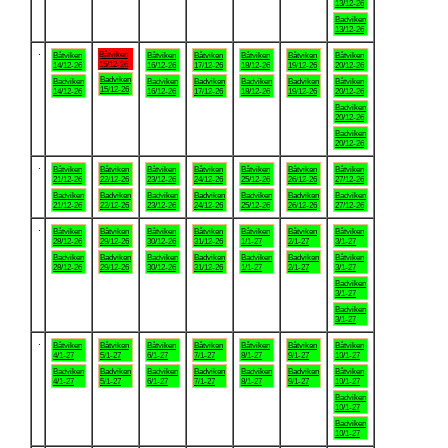
13/12-26
Badviken
13/12-26
.
Båtviken
Båtviken
Båtviken
Båtviken
Båtviken
Båtviken
Båtviken
15/12-26
14/12-26
16/12-26
17/12-26
18/12-26
19/12-26
20/12-26
Badviken
Badviken
Badviken
Badviken
Badviken
Badviken
Båtviken
15/12-26
14/12-26
16/12-26
17/12-26
18/12-26
19/12-26
20/12-26
Badviken
20/12-26
Badviken
20/12-26
.
Båtviken
Båtviken
Båtviken
Båtviken
Båtviken
Båtviken
Båtviken
21/12-26
22/12-26
23/12-26
24/12-26
25/12-26
26/12-26
27/12-26
Badviken
Badviken
Badviken
Badviken
Badviken
Badviken
Badviken
21/12-26
22/12-26
23/12-26
24/12-26
25/12-26
26/12-26
27/12-26
.
Båtviken
Båtviken
Båtviken
Båtviken
Båtviken
Båtviken
Båtviken
28/12-26
29/12-26
30/12-26
31/12-26
1/1-27
2/1-27
3/1-27
Badviken
Badviken
Badviken
Badviken
Badviken
Badviken
Båtviken
28/12-26
29/12-26
30/12-26
31/12-26
1/1-27
2/1-27
3/1-27
Badviken
3/1-27
Badviken
3/1-27
.
Båtviken
Båtviken
Båtviken
Båtviken
Båtviken
Båtviken
Båtviken
4/1-27
5/1-27
6/1-27
7/1-27
8/1-27
9/1-27
10/1-27
Badviken
Badviken
Badviken
Badviken
Badviken
Badviken
Båtviken
4/1-27
5/1-27
6/1-27
7/1-27
8/1-27
9/1-27
10/1-27
Badviken
10/1-27
Badviken
10/1-27