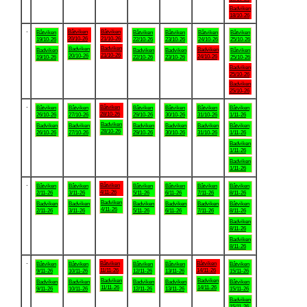
Badviken
18/10-26
.
Båtviken
Båtviken
Båtviken
Båtviken
Båtviken
Båtviken
Båtviken
20/10-26
21/10-26
19/10-26
22/10-26
23/10-26
24/10-26
25/10-26
Badviken
Badviken
Badviken
Badviken
Badviken
Badviken
Båtviken
21/10-26
20/10-26
24/10-26
19/10-26
22/10-26
23/10-26
25/10-26
Badviken
25/10-26
Badviken
25/10-26
.
Båtviken
Båtviken
Båtviken
Båtviken
Båtviken
Båtviken
Båtviken
28/10-26
26/10-26
27/10-26
29/10-26
30/10-26
31/10-26
1/11-26
Badviken
Badviken
Badviken
Badviken
Badviken
Badviken
Båtviken
28/10-26
26/10-26
27/10-26
29/10-26
30/10-26
31/10-26
1/11-26
Badviken
1/11-26
Badviken
1/11-26
.
Båtviken
Båtviken
Båtviken
Båtviken
Båtviken
Båtviken
Båtviken
4/11-26
2/11-26
3/11-26
5/11-26
6/11-26
7/11-26
8/11-26
Badviken
Badviken
Badviken
Badviken
Badviken
Badviken
Båtviken
4/11-26
2/11-26
3/11-26
5/11-26
6/11-26
7/11-26
8/11-26
Badviken
8/11-26
Badviken
8/11-26
.
Båtviken
Båtviken
Båtviken
Båtviken
Båtviken
Båtviken
Båtviken
11/11-26
14/11-26
9/11-26
10/11-26
12/11-26
13/11-26
15/11-26
Badviken
Badviken
Badviken
Badviken
Badviken
Badviken
Båtviken
11/11-26
14/11-26
9/11-26
10/11-26
12/11-26
13/11-26
15/11-26
Badviken
15/11-26