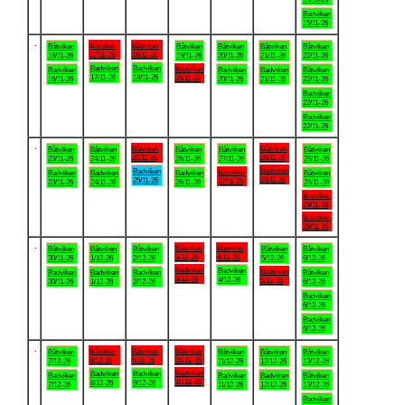
Badviken
15/11-26
.
Båtviken
Båtviken
Båtviken
Båtviken
Båtviken
Båtviken
Båtviken
17/11-26
18/11-26
16/11-26
19/11-26
20/11-26
21/11-26
22/11-26
Badviken
Badviken
Badviken
Badviken
Badviken
Badviken
Båtviken
17/11-26
18/11-26
19/11-26
16/11-26
20/11-26
21/11-26
22/11-26
Badviken
22/11-26
Badviken
22/11-26
.
Båtviken
Båtviken
Båtviken
Båtviken
Båtviken
Båtviken
Båtviken
25/11-26
28/11-26
23/11-26
24/11-26
26/11-26
27/11-26
29/11-26
Badviken
Badviken
Badviken
Badviken
Badviken
Badviken
Båtviken
28/11-26
25/11-26
27/11-26
23/11-26
24/11-26
26/11-26
29/11-26
Badviken
29/11-26
Badviken
29/11-26
.
Båtviken
Båtviken
Båtviken
Båtviken
Båtviken
Båtviken
Båtviken
3/12-26
4/12-26
30/11-26
1/12-26
2/12-26
5/12-26
6/12-26
Badviken
Badviken
Badviken
Badviken
Badviken
Badviken
Båtviken
3/12-26
4/12-26
5/12-26
30/11-26
1/12-26
2/12-26
6/12-26
Badviken
6/12-26
Badviken
6/12-26
.
Båtviken
Båtviken
Båtviken
Båtviken
Båtviken
Båtviken
Båtviken
8/12-26
9/12-26
10/12-26
7/12-26
11/12-26
12/12-26
13/12-26
Badviken
Badviken
Badviken
Badviken
Badviken
Badviken
Båtviken
10/12-26
8/12-26
9/12-26
7/12-26
11/12-26
12/12-26
13/12-26
Badviken