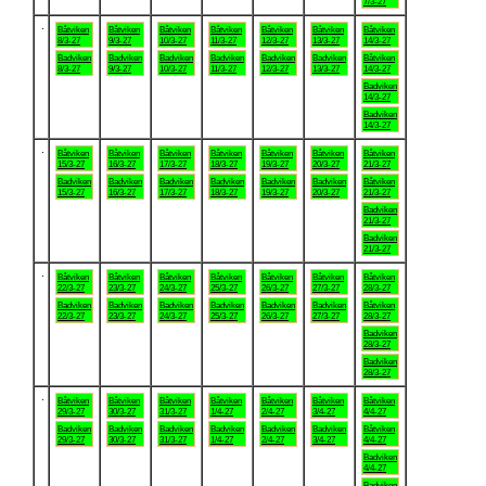
7/3-27
.
Båtviken
Båtviken
Båtviken
Båtviken
Båtviken
Båtviken
Båtviken
8/3-27
9/3-27
10/3-27
11/3-27
12/3-27
13/3-27
14/3-27
Badviken
Badviken
Badviken
Badviken
Badviken
Badviken
Båtviken
8/3-27
9/3-27
10/3-27
11/3-27
12/3-27
13/3-27
14/3-27
Badviken
14/3-27
Badviken
14/3-27
.
Båtviken
Båtviken
Båtviken
Båtviken
Båtviken
Båtviken
Båtviken
15/3-27
16/3-27
17/3-27
18/3-27
19/3-27
20/3-27
21/3-27
Badviken
Badviken
Badviken
Badviken
Badviken
Badviken
Båtviken
15/3-27
16/3-27
17/3-27
18/3-27
19/3-27
20/3-27
21/3-27
Badviken
21/3-27
Badviken
21/3-27
.
Båtviken
Båtviken
Båtviken
Båtviken
Båtviken
Båtviken
Båtviken
22/3-27
23/3-27
24/3-27
25/3-27
26/3-27
27/3-27
28/3-27
Badviken
Badviken
Badviken
Badviken
Badviken
Badviken
Båtviken
22/3-27
23/3-27
24/3-27
25/3-27
26/3-27
27/3-27
28/3-27
Badviken
28/3-27
Badviken
28/3-27
.
Båtviken
Båtviken
Båtviken
Båtviken
Båtviken
Båtviken
Båtviken
29/3-27
30/3-27
31/3-27
1/4-27
2/4-27
3/4-27
4/4-27
Badviken
Badviken
Badviken
Badviken
Badviken
Badviken
Båtviken
29/3-27
30/3-27
31/3-27
1/4-27
2/4-27
3/4-27
4/4-27
Badviken
4/4-27
Badviken