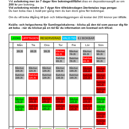
Vid
avbokning mer än 7 dagar före bokningstillfället
dras en depositionsavgift av om
200 kr
per bokning.
Vid avbokning mindre än 7 dygn före tillträdesdagen återbetalas inga pengar.
Du kan boka max 1 kväll per gång men du kan dock göra fler bokningar.
Om du vill boka tillgång till ljud- och bildanläggningen så kostar det 200 kronor per tillfälle.
Kvälls- och helgschema för Samlingslokalerna - klicka på den tid som passar dig för
att boka - när du klickat på en tid får du information om kostnad och tillval.
LEDIG
UPPTAGEN
RESERVERAD
VALD TID
EJ BOKBAR
Mån
Tis
Ons
Tor
Fre
Lör
Sön
.
3/8-26
4/8-26
5/8-26
Båtviken
Båtviken
Båtviken
Båtviken
6/8-26
7/8-26
8/8-26
9/8-26
Badviken
Badviken
Badviken
Badviken
6/8-26
7/8-26
8/8-26
9/8-26
.
Båtviken
Båtviken
Båtviken
Båtviken
Båtviken
Båtviken
Båtviken
10/8-26
11/8-26
12/8-26
13/8-26
14/8-26
15/8-26
16/8-26
Badviken
Badviken
Badviken
Badviken
Badviken
Badviken
Båtviken
10/8-26
11/8-26
12/8-26
13/8-26
14/8-26
15/8-26
16/8-26
Badviken
16/8-26
Badviken
16/8-26
.
Båtviken
Båtviken
Båtviken
Båtviken
Båtviken
Båtviken
Båtviken
18/8-26
19/8-26
20/8-26
22/8-26
17/8-26
21/8-26
23/8-26
Badviken
Badviken
Badviken
Badviken
Badviken
Badviken
Båtviken
18/8-26
20/8-26
22/8-26
19/8-26
21/8-26
17/8-26
23/8-26
Badviken
23/8-26
Badviken
23/8-26