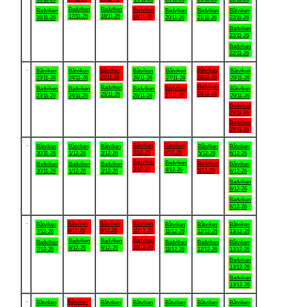
Badviken
Badviken
Badviken
Badviken
Badviken
Badviken
Båtviken
17/11-26
18/11-26
19/11-26
16/11-26
20/11-26
21/11-26
22/11-26
Badviken
22/11-26
Badviken
22/11-26
.
Båtviken
Båtviken
Båtviken
Båtviken
Båtviken
Båtviken
Båtviken
25/11-26
28/11-26
23/11-26
24/11-26
26/11-26
27/11-26
29/11-26
Badviken
Badviken
Badviken
Badviken
Badviken
Badviken
Båtviken
28/11-26
25/11-26
27/11-26
23/11-26
24/11-26
26/11-26
29/11-26
Badviken
29/11-26
Badviken
29/11-26
.
Båtviken
Båtviken
Båtviken
Båtviken
Båtviken
Båtviken
Båtviken
3/12-26
4/12-26
30/11-26
1/12-26
2/12-26
5/12-26
6/12-26
Badviken
Badviken
Badviken
Badviken
Badviken
Badviken
Båtviken
3/12-26
4/12-26
5/12-26
30/11-26
1/12-26
2/12-26
6/12-26
Badviken
6/12-26
Badviken
6/12-26
.
Båtviken
Båtviken
Båtviken
Båtviken
Båtviken
Båtviken
Båtviken
8/12-26
9/12-26
10/12-26
7/12-26
11/12-26
12/12-26
13/12-26
Badviken
Badviken
Badviken
Badviken
Badviken
Badviken
Båtviken
10/12-26
8/12-26
9/12-26
7/12-26
11/12-26
12/12-26
13/12-26
Badviken
13/12-26
Badviken
13/12-26
.
Båtviken
Båtviken
Båtviken
Båtviken
Båtviken
Båtviken
Båtviken