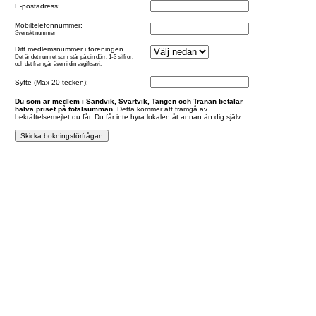
E-postadress:
Mobiltelefonnummer:
Svenskt nummer
Ditt medlemsnummer i föreningen
Det är det numret som står på din dörr, 1-3 siffror.
och det framgår även i din avgiftsavi.
Syfte (Max 20 tecken):
Du som är medlem i Sandvik, Svartvik, Tangen och Tranan betalar
halva priset på totalsumman.
Detta kommer att framgå av
bekräftelsemejlet du får. Du får inte hyra lokalen åt annan än dig själv.