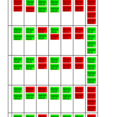
.
Båtviken
Båtviken
Båtviken
Båtviken
Båtviken
Båtviken
Båtviken
24/8-26
28/8-26
29/8-26
30/8-26
25/8-26
26/8-26
27/8-26
Badviken
Badviken
Badviken
Båtviken
Badviken
Badviken
Badviken
24/8-26
28/8-26
29/8-26
30/8-26
25/8-26
26/8-26
27/8-26
Badviken
30/8-26
Badviken
30/8-26
.
Båtviken
Båtviken
Båtviken
Båtviken
Båtviken
Båtviken
Båtviken
2/9-26
4/9-26
5/9-26
31/8-26
1/9-26
3/9-26
6/9-26
Badviken
Badviken
Badviken
Badviken
Badviken
Badviken
Båtviken
4/9-26
5/9-26
2/9-26
3/9-26
31/8-26
1/9-26
6/9-26
Badviken
6/9-26
Badviken
6/9-26
.
Båtviken
Båtviken
Båtviken
Båtviken
Båtviken
Båtviken
Båtviken
9/9-26
11/9-26
12/9-26
7/9-26
8/9-26
10/9-26
13/9-26
Badviken
Badviken
Badviken
Badviken
Badviken
Badviken
Båtviken
9/9-26
11/9-26
12/9-26
7/9-26
8/9-26
10/9-26
13/9-26
Badviken
13/9-26
Badviken
13/9-26
.
Båtviken
Båtviken
Båtviken
Båtviken
Båtviken
Båtviken
Båtviken
15/9-26
16/9-26
19/9-26
20/9-26
14/9-26
17/9-26
18/9-26
Badviken
Båtviken
Badviken
Badviken
Badviken
Badviken
Badviken
19/9-26
20/9-26
15/9-26
16/9-26
14/9-26
17/9-26
18/9-26
Badviken
20/9-26
Badviken
20/9-26
.
Båtviken
Båtviken
Båtviken
Båtviken
Båtviken
Båtviken
Båtviken