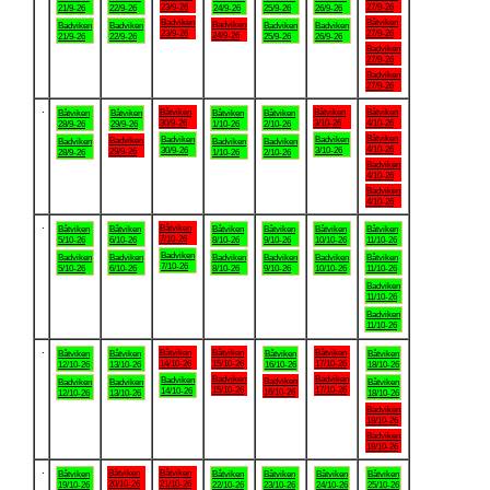
23/9-26
27/9-26
21/9-26
22/9-26
24/9-26
25/9-26
26/9-26
Badviken
Båtviken
Badviken
Badviken
Badviken
Badviken
Badviken
23/9-26
27/9-26
24/9-26
21/9-26
22/9-26
25/9-26
26/9-26
Badviken
27/9-26
Badviken
27/9-26
.
Båtviken
Båtviken
Båtviken
Båtviken
Båtviken
Båtviken
Båtviken
30/9-26
3/10-26
4/10-26
28/9-26
29/9-26
1/10-26
2/10-26
Båtviken
Badviken
Badviken
Badviken
Badviken
Badviken
Badviken
4/10-26
30/9-26
3/10-26
29/9-26
28/9-26
1/10-26
2/10-26
Badviken
4/10-26
Badviken
4/10-26
.
Båtviken
Båtviken
Båtviken
Båtviken
Båtviken
Båtviken
Båtviken
7/10-26
5/10-26
6/10-26
8/10-26
9/10-26
10/10-26
11/10-26
Badviken
Badviken
Badviken
Badviken
Badviken
Badviken
Båtviken
7/10-26
5/10-26
6/10-26
8/10-26
9/10-26
10/10-26
11/10-26
Badviken
11/10-26
Badviken
11/10-26
.
Båtviken
Båtviken
Båtviken
Båtviken
Båtviken
Båtviken
Båtviken
14/10-26
15/10-26
17/10-26
12/10-26
13/10-26
16/10-26
18/10-26
Badviken
Badviken
Badviken
Badviken
Badviken
Badviken
Båtviken
15/10-26
17/10-26
14/10-26
16/10-26
12/10-26
13/10-26
18/10-26
Badviken
18/10-26
Badviken
18/10-26
.
Båtviken
Båtviken
Båtviken
Båtviken
Båtviken
Båtviken
Båtviken
20/10-26
21/10-26
19/10-26
22/10-26
23/10-26
24/10-26
25/10-26