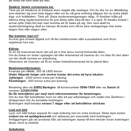
att boka när som helst på året.
Student, längre evenemang etc.
Tänk på att lokalerna är bokbara även dagtid alla vardagar. Om du ska ha en tillställning
som sträcker sig över hela dagen eller om du vill göra iordning tidigare bör du boka både
dag- och kvällstiden. Tänk på: Boka studentmottagningen tidigt. Vi försöker hålla på
tiderna kring studentveckorna för just detta syfte fram till den 1:a april. Är lokalen bokad i
annat syfte (mån-fre) kan man komma att få maka på sig. Den som skall ha
studentmottagning skall av hänsyn till andra som vill ha sina mottagningar inte boka
dagen före eller dagen efter.
Hur kommer man in?
Access ges endast digitalt och till det mobilnummer eller e-postadress som finns
registrerat hos oss.
Kölista
Är en tid reserverad beror det på att vi inte ännu hunnit behandla tiden.
Om du bokar en redan upptagen tid eller reserverad så hamnar du i en lista för den tiden
om det skulle komma en avbokning.
Observera att chansen att få en redan bokad/reserverad tid är ytterst liten.
Betalningsinformation:
Kostnad per tillfälle: 300 till 1800 kronor
Under följande helger och veckor kostar det extra att hyra lokalen
:
Julhelgen
- 1000 kronor extra per bokning
Påskhelgen
- 600 kronor extra per bokning
Betalning sker via
(OBS)
Bankgiro
till kontonummer
5596-7509
eller via
Swish
till
nummer
1234013306
Du får bekräftelse per mejl med referensnummer för betalningen.
Om du inte fått bekräftelse inom en eller ett par arbetsdagar och mailet inte återfinns i
skräpposten bör du kontakta bokningen.
Bokningen skall betalas
senast 7 dagar efter att bekräftelse skickats
Ljud och bild
Ljud- och bild bokas separat för varje bokning mot en extra kostnad. Detta styrs sedan
endast via ett webbgränssnitt
och aktiveras per automatik med bokningen.
Anläggningen går att använda från att bokningen startar till fem minuter innan bokningen
slutar, dock ej nattetid.
Avbokning: