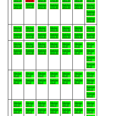
15/12-26
14/12-26
16/12-26
17/12-26
18/12-26
19/12-26
20/12-26
Badviken
Badviken
Badviken
Badviken
Badviken
Badviken
Båtviken
15/12-26
14/12-26
16/12-26
17/12-26
18/12-26
19/12-26
20/12-26
Badviken
20/12-26
Badviken
20/12-26
.
Båtviken
Båtviken
Båtviken
Båtviken
Båtviken
Båtviken
Båtviken
21/12-26
22/12-26
23/12-26
24/12-26
25/12-26
26/12-26
27/12-26
Badviken
Badviken
Badviken
Badviken
Badviken
Badviken
Badviken
21/12-26
22/12-26
23/12-26
24/12-26
25/12-26
26/12-26
27/12-26
.
Båtviken
Båtviken
Båtviken
Båtviken
Båtviken
Båtviken
Båtviken
28/12-26
29/12-26
30/12-26
31/12-26
1/1-27
2/1-27
3/1-27
Badviken
Badviken
Badviken
Badviken
Badviken
Badviken
Båtviken
28/12-26
29/12-26
30/12-26
31/12-26
1/1-27
2/1-27
3/1-27
Badviken
3/1-27
Badviken
3/1-27
.
Båtviken
Båtviken
Båtviken
Båtviken
Båtviken
Båtviken
Båtviken
4/1-27
5/1-27
6/1-27
7/1-27
8/1-27
9/1-27
10/1-27
Badviken
Badviken
Badviken
Badviken
Badviken
Badviken
Båtviken
4/1-27
5/1-27
6/1-27
7/1-27
8/1-27
9/1-27
10/1-27
Badviken
10/1-27
Badviken
10/1-27
.
Båtviken
Båtviken
Båtviken
Båtviken
Båtviken
Båtviken
Båtviken
11/1-27
12/1-27
13/1-27
14/1-27
15/1-27
16/1-27
17/1-27
Badviken
Badviken
Badviken
Badviken
Badviken
Badviken
Båtviken
11/1-27
12/1-27
13/1-27
14/1-27
15/1-27
16/1-27
17/1-27