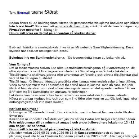
Störst
Större
Text: [
Normal
] [
] [
]
Nedan finner du de bokningsbara tiderna för gemensamhetslokalerna badviken och båtvik
Inte bokat förut?
Börja med att
registrera ditt konto här.
- tänk på att det kan ta några daga
Flyttat/bytt uppgifter?
-
klicka här
Om du vill boka en dagtid på en vardag så klickar du här
Bad- och båtvikens samlingslokaler hyrs ut av Minnebergs Samfällighetsförening. Dess
styrelse har beslutat om regler och priser.
Bokningsinfo om Samlingslokalerna:
- läs igenom detta innan du bokar din tid.
Vem får hyra?
Det är medlemmarna skrivna i de olika Bostadsrättsföreningarna på Svartviksslingan, de
olika styrelserna samt föreningsverksamheterna i Minneberg som får boka lokalerna.
Tillställningarna skall vara privata eller arrangeras av förening och privata tillstälningar skall
vara till för det egna hushållet.
Tillställningar för företag, företags anställda eller i annat kommersiellt syfte är inte tillåten.
Vissa av verksamheterna i närområdet får också boka lokalerna, men då skall, förutom
tillstånd från styrelsen som skall sökas säsongsvis, minst en deltagande medlem från en
BRF som ingår i Samfälligheten ansvara för bokningen.
Lokalerna kan dessutom bokas för att användas som vallokaler för denna valkrets.
Några undantag medges inte och den som inte följer eller kommer att följa boknings- eller
ordningsreglerna får inte boka lokalen.
När kan man hyra?
Bokningsbar 12 månader framåt. Finns inte tiden med i schemat får man vänta tills den
dyker upp.
Kalendern är uppdelad i två delar och just nu ser du kvällar och helger i schemat nedan.
Från midsommar till ca mitten på augusti och under jullovet hyrs lokalen ut 13 - 12
alla dagar - se schemat.
Om du vill boka en dagtid på en vardag så klickar du här
Alla tider mellan 2026-05-31 och 2026-08-15 är
lågsäsongstider
och du kan av
planeringsskäl inte boka lokalerna för denna period efter 2026-05-31. Alla övriga tider går