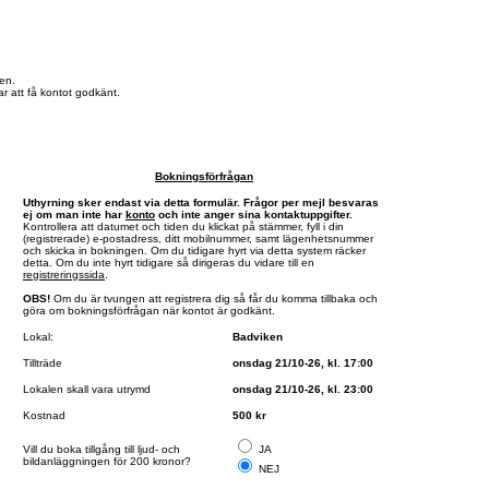
en.
r att få kontot godkänt.
Bokningsförfrågan
Uthyrning sker endast via detta formulär. Frågor per mejl besvaras
ej om man inte har
konto
och inte anger sina kontaktuppgifter.
Kontrollera att datumet och tiden du klickat på stämmer, fyll i din
(registrerade) e-postadress, ditt mobilnummer, samt lägenhetsnummer
och skicka in bokningen. Om du tidigare hyrt via detta system räcker
detta. Om du inte hyrt tidigare så dirigeras du vidare till en
registreringssida
.
OBS!
Om du är tvungen att registrera dig så får du komma tillbaka och
göra om bokningsförfrågan när kontot är godkänt.
Lokal:
Badviken
Tillträde
onsdag 21/10-26, kl. 17:00
Lokalen skall vara utrymd
onsdag 21/10-26, kl. 23:00
Kostnad
500 kr
Vill du boka tillgång till ljud- och
JA
bildanläggningen för 200 kronor?
NEJ