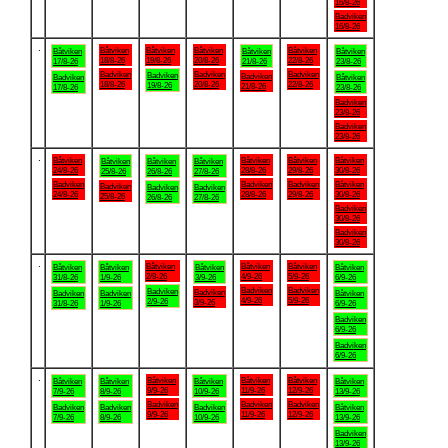
16/8-26
Badviken
16/8-26
.
Båtviken
Båtviken
Båtviken
Båtviken
Båtviken
Båtviken
Båtviken
18/8-26
19/8-26
20/8-26
22/8-26
17/8-26
21/8-26
23/8-26
Badviken
Badviken
Badviken
Badviken
Badviken
Badviken
Båtviken
18/8-26
20/8-26
22/8-26
19/8-26
21/8-26
17/8-26
23/8-26
Badviken
23/8-26
Badviken
23/8-26
.
Båtviken
Båtviken
Båtviken
Båtviken
Båtviken
Båtviken
Båtviken
24/8-26
28/8-26
29/8-26
30/8-26
25/8-26
26/8-26
27/8-26
Badviken
Badviken
Badviken
Båtviken
Badviken
Badviken
Badviken
24/8-26
28/8-26
29/8-26
30/8-26
25/8-26
26/8-26
27/8-26
Badviken
30/8-26
Badviken
30/8-26
.
Båtviken
Båtviken
Båtviken
Båtviken
Båtviken
Båtviken
Båtviken
2/9-26
4/9-26
5/9-26
31/8-26
1/9-26
3/9-26
6/9-26
Badviken
Badviken
Badviken
Badviken
Badviken
Badviken
Båtviken
4/9-26
5/9-26
2/9-26
3/9-26
31/8-26
1/9-26
6/9-26
Badviken
6/9-26
Badviken
6/9-26
.
Båtviken
Båtviken
Båtviken
Båtviken
Båtviken
Båtviken
Båtviken
9/9-26
11/9-26
12/9-26
7/9-26
8/9-26
10/9-26
13/9-26
Badviken
Badviken
Badviken
Badviken
Badviken
Badviken
Båtviken
9/9-26
11/9-26
12/9-26
7/9-26
8/9-26
10/9-26
13/9-26
Badviken
13/9-26