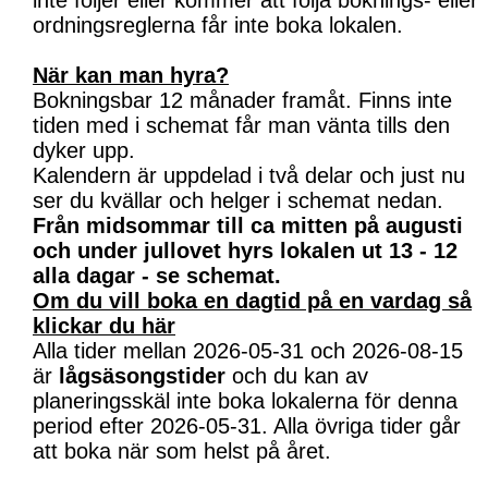
inte följer eller kommer att följa boknings- eller
ordningsreglerna får inte boka lokalen.
När kan man hyra?
Bokningsbar 12 månader framåt. Finns inte
tiden med i schemat får man vänta tills den
dyker upp.
Kalendern är uppdelad i två delar och just nu
ser du kvällar och helger i schemat nedan.
Från midsommar till ca mitten på augusti
och under jullovet hyrs lokalen ut 13 - 12
alla dagar - se schemat.
Om du vill boka en dagtid på en vardag så
klickar du här
Alla tider mellan 2026-05-31 och 2026-08-15
är
lågsäsongstider
och du kan av
planeringsskäl inte boka lokalerna för denna
period efter 2026-05-31. Alla övriga tider går
att boka när som helst på året.