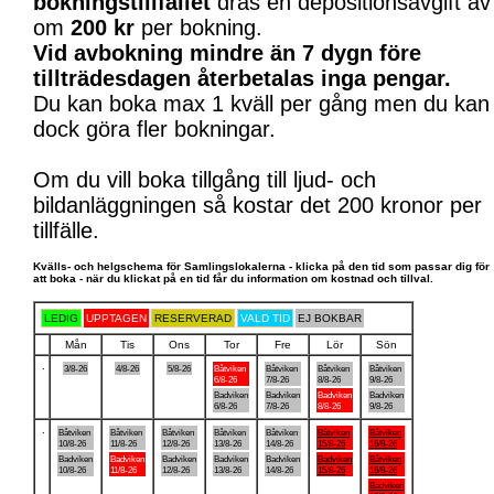
bokningstillfället
dras en depositionsavgift av
om
200 kr
per bokning.
Vid avbokning mindre än 7 dygn före
tillträdesdagen återbetalas inga pengar.
Du kan boka max 1 kväll per gång men du kan
dock göra fler bokningar.
Om du vill boka tillgång till ljud- och
bildanläggningen så kostar det 200 kronor per
tillfälle.
Kvälls- och helgschema för Samlingslokalerna - klicka på den tid som passar dig för
att boka - när du klickat på en tid får du information om kostnad och tillval.
LEDIG
UPPTAGEN
RESERVERAD
VALD TID
EJ BOKBAR
Mån
Tis
Ons
Tor
Fre
Lör
Sön
.
3/8-26
4/8-26
5/8-26
Båtviken
Båtviken
Båtviken
Båtviken
6/8-26
7/8-26
8/8-26
9/8-26
Badviken
Badviken
Badviken
Badviken
6/8-26
7/8-26
8/8-26
9/8-26
.
Båtviken
Båtviken
Båtviken
Båtviken
Båtviken
Båtviken
Båtviken
10/8-26
11/8-26
12/8-26
13/8-26
14/8-26
15/8-26
16/8-26
Badviken
Badviken
Badviken
Badviken
Badviken
Badviken
Båtviken
10/8-26
11/8-26
12/8-26
13/8-26
14/8-26
15/8-26
16/8-26
Badviken