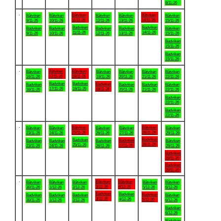
8/11-26
.
Båtviken
Båtviken
Båtviken
Båtviken
Båtviken
Båtviken
Båtviken
11/11-26
14/11-26
9/11-26
10/11-26
12/11-26
13/11-26
15/11-26
Badviken
Badviken
Badviken
Badviken
Badviken
Badviken
Båtviken
11/11-26
14/11-26
9/11-26
10/11-26
12/11-26
13/11-26
15/11-26
Badviken
15/11-26
Badviken
15/11-26
.
Båtviken
Båtviken
Båtviken
Båtviken
Båtviken
Båtviken
Båtviken
17/11-26
18/11-26
16/11-26
19/11-26
20/11-26
21/11-26
22/11-26
Badviken
Badviken
Badviken
Badviken
Badviken
Badviken
Båtviken
17/11-26
18/11-26
19/11-26
16/11-26
20/11-26
21/11-26
22/11-26
Badviken
22/11-26
Badviken
22/11-26
.
Båtviken
Båtviken
Båtviken
Båtviken
Båtviken
Båtviken
Båtviken
25/11-26
28/11-26
23/11-26
24/11-26
26/11-26
27/11-26
29/11-26
Badviken
Badviken
Badviken
Badviken
Badviken
Badviken
Båtviken
28/11-26
25/11-26
27/11-26
23/11-26
24/11-26
26/11-26
29/11-26
Badviken
29/11-26
Badviken
29/11-26
.
Båtviken
Båtviken
Båtviken
Båtviken
Båtviken
Båtviken
Båtviken
3/12-26
4/12-26
30/11-26
1/12-26
2/12-26
5/12-26
6/12-26
Badviken
Badviken
Badviken
Badviken
Badviken
Badviken
Båtviken
3/12-26
4/12-26
5/12-26
30/11-26
1/12-26
2/12-26
6/12-26
Badviken
6/12-26
Badviken