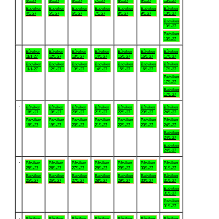
4/1-27
5/1-27
6/1-27
7/1-27
8/1-27
9/1-27
10/1-27
Badviken
Badviken
Badviken
Badviken
Badviken
Badviken
Båtviken
4/1-27
5/1-27
6/1-27
7/1-27
8/1-27
9/1-27
10/1-27
Badviken
10/1-27
Badviken
10/1-27
.
Båtviken
Båtviken
Båtviken
Båtviken
Båtviken
Båtviken
Båtviken
11/1-27
12/1-27
13/1-27
14/1-27
15/1-27
16/1-27
17/1-27
Badviken
Badviken
Badviken
Badviken
Badviken
Badviken
Båtviken
11/1-27
12/1-27
13/1-27
14/1-27
15/1-27
16/1-27
17/1-27
Badviken
17/1-27
Badviken
17/1-27
.
Båtviken
Båtviken
Båtviken
Båtviken
Båtviken
Båtviken
Båtviken
18/1-27
19/1-27
20/1-27
21/1-27
22/1-27
23/1-27
24/1-27
Badviken
Badviken
Badviken
Badviken
Badviken
Badviken
Båtviken
18/1-27
19/1-27
20/1-27
21/1-27
22/1-27
23/1-27
24/1-27
Badviken
24/1-27
Badviken
24/1-27
.
Båtviken
Båtviken
Båtviken
Båtviken
Båtviken
Båtviken
Båtviken
25/1-27
26/1-27
27/1-27
28/1-27
29/1-27
30/1-27
31/1-27
Badviken
Badviken
Badviken
Badviken
Badviken
Badviken
Båtviken
25/1-27
26/1-27
27/1-27
28/1-27
29/1-27
30/1-27
31/1-27
Badviken
31/1-27
Badviken
31/1-27
.
Båtviken
Båtviken
Båtviken
Båtviken
Båtviken
Båtviken
Båtviken