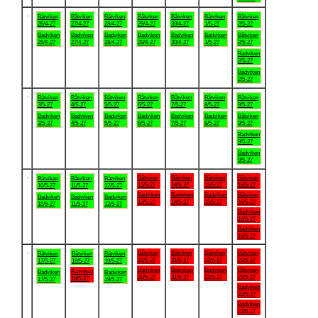
.
Båtviken
Båtviken
Båtviken
Båtviken
Båtviken
Båtviken
Båtviken
26/4-27
27/4-27
28/4-27
29/4-27
30/4-27
1/5-27
2/5-27
Badviken
Badviken
Badviken
Badviken
Badviken
Badviken
Båtviken
26/4-27
27/4-27
28/4-27
29/4-27
30/4-27
1/5-27
2/5-27
Badviken
2/5-27
Badviken
2/5-27
.
Båtviken
Båtviken
Båtviken
Båtviken
Båtviken
Båtviken
Båtviken
3/5-27
4/5-27
5/5-27
6/5-27
7/5-27
8/5-27
9/5-27
Badviken
Badviken
Badviken
Badviken
Badviken
Badviken
Båtviken
3/5-27
4/5-27
5/5-27
6/5-27
7/5-27
8/5-27
9/5-27
Badviken
9/5-27
Badviken
9/5-27
.
Båtviken
Båtviken
Båtviken
Båtviken
Båtviken
Båtviken
Båtviken
13/5-27
14/5-27
15/5-27
16/5-27
10/5-27
11/5-27
12/5-27
Badviken
Badviken
Badviken
Båtviken
Badviken
Badviken
Badviken
13/5-27
14/5-27
15/5-27
16/5-27
10/5-27
11/5-27
12/5-27
Badviken
16/5-27
Badviken
16/5-27
.
Båtviken
Båtviken
Båtviken
Båtviken
Båtviken
Båtviken
Båtviken
20/5-27
21/5-27
22/5-27
23/5-27
17/5-27
18/5-27
19/5-27
Badviken
Badviken
Badviken
Båtviken
Badviken
Badviken
Badviken
20/5-27
21/5-27
22/5-27
23/5-27
18/5-27
17/5-27
19/5-27
Badviken
23/5-27
Badviken
23/5-27