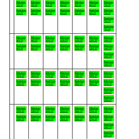
.
Båtviken
Båtviken
Båtviken
Båtviken
Båtviken
Båtviken
Båtviken
1/3-27
2/3-27
3/3-27
4/3-27
5/3-27
6/3-27
7/3-27
Badviken
Badviken
Badviken
Badviken
Badviken
Badviken
Båtviken
1/3-27
2/3-27
3/3-27
4/3-27
5/3-27
6/3-27
7/3-27
Badviken
7/3-27
Badviken
7/3-27
.
Båtviken
Båtviken
Båtviken
Båtviken
Båtviken
Båtviken
Båtviken
8/3-27
9/3-27
10/3-27
11/3-27
12/3-27
13/3-27
14/3-27
Badviken
Badviken
Badviken
Badviken
Badviken
Badviken
Båtviken
8/3-27
9/3-27
10/3-27
11/3-27
12/3-27
13/3-27
14/3-27
Badviken
14/3-27
Badviken
14/3-27
.
Båtviken
Båtviken
Båtviken
Båtviken
Båtviken
Båtviken
Båtviken
15/3-27
16/3-27
17/3-27
18/3-27
19/3-27
20/3-27
21/3-27
Badviken
Badviken
Badviken
Badviken
Badviken
Badviken
Båtviken
15/3-27
16/3-27
17/3-27
18/3-27
19/3-27
20/3-27
21/3-27
Badviken
21/3-27
Badviken
21/3-27
.
Båtviken
Båtviken
Båtviken
Båtviken
Båtviken
Båtviken
Båtviken
22/3-27
23/3-27
24/3-27
25/3-27
26/3-27
27/3-27
28/3-27
Badviken
Badviken
Badviken
Badviken
Badviken
Badviken
Båtviken
22/3-27
23/3-27
24/3-27
25/3-27
26/3-27
27/3-27
28/3-27
Badviken
28/3-27
Badviken
28/3-27