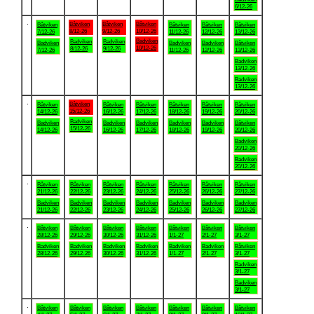
6/12-26
.
Båtviken
Båtviken
Båtviken
Båtviken
Båtviken
Båtviken
Båtviken
8/12-26
9/12-26
10/12-26
7/12-26
11/12-26
12/12-26
13/12-26
Badviken
Badviken
Badviken
Badviken
Badviken
Badviken
Båtviken
10/12-26
8/12-26
9/12-26
7/12-26
11/12-26
12/12-26
13/12-26
Badviken
13/12-26
Badviken
13/12-26
.
Båtviken
Båtviken
Båtviken
Båtviken
Båtviken
Båtviken
Båtviken
15/12-26
14/12-26
16/12-26
17/12-26
18/12-26
19/12-26
20/12-26
Badviken
Badviken
Badviken
Badviken
Badviken
Badviken
Båtviken
15/12-26
14/12-26
16/12-26
17/12-26
18/12-26
19/12-26
20/12-26
Badviken
20/12-26
Badviken
20/12-26
.
Båtviken
Båtviken
Båtviken
Båtviken
Båtviken
Båtviken
Båtviken
21/12-26
22/12-26
23/12-26
24/12-26
25/12-26
26/12-26
27/12-26
Badviken
Badviken
Badviken
Badviken
Badviken
Badviken
Badviken
21/12-26
22/12-26
23/12-26
24/12-26
25/12-26
26/12-26
27/12-26
.
Båtviken
Båtviken
Båtviken
Båtviken
Båtviken
Båtviken
Båtviken
28/12-26
29/12-26
30/12-26
31/12-26
1/1-27
2/1-27
3/1-27
Badviken
Badviken
Badviken
Badviken
Badviken
Badviken
Båtviken
28/12-26
29/12-26
30/12-26
31/12-26
1/1-27
2/1-27
3/1-27
Badviken
3/1-27
Badviken
3/1-27
.
Båtviken
Båtviken
Båtviken
Båtviken
Båtviken
Båtviken
Båtviken