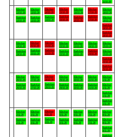
11/10-26
.
Båtviken
Båtviken
Båtviken
Båtviken
Båtviken
Båtviken
Båtviken
14/10-26
15/10-26
17/10-26
12/10-26
13/10-26
16/10-26
18/10-26
Badviken
Badviken
Badviken
Badviken
Badviken
Badviken
Båtviken
15/10-26
17/10-26
14/10-26
16/10-26
12/10-26
13/10-26
18/10-26
Badviken
18/10-26
Badviken
18/10-26
.
Båtviken
Båtviken
Båtviken
Båtviken
Båtviken
Båtviken
Båtviken
20/10-26
21/10-26
19/10-26
22/10-26
23/10-26
24/10-26
25/10-26
Badviken
Badviken
Badviken
Badviken
Badviken
Badviken
Båtviken
21/10-26
20/10-26
24/10-26
19/10-26
22/10-26
23/10-26
25/10-26
Badviken
25/10-26
Badviken
25/10-26
.
Båtviken
Båtviken
Båtviken
Båtviken
Båtviken
Båtviken
Båtviken
28/10-26
26/10-26
27/10-26
29/10-26
30/10-26
31/10-26
1/11-26
Badviken
Badviken
Badviken
Badviken
Badviken
Badviken
Båtviken
28/10-26
26/10-26
27/10-26
29/10-26
30/10-26
31/10-26
1/11-26
Badviken
1/11-26
Badviken
1/11-26
.
Båtviken
Båtviken
Båtviken
Båtviken
Båtviken
Båtviken
Båtviken
4/11-26
2/11-26
3/11-26
5/11-26
6/11-26
7/11-26
8/11-26
Badviken
Badviken
Badviken
Badviken
Badviken
Badviken
Båtviken
4/11-26
2/11-26
3/11-26
5/11-26
6/11-26
7/11-26
8/11-26
Badviken
8/11-26
Badviken