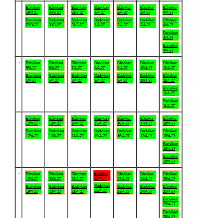
.
Båtviken
Båtviken
Båtviken
Båtviken
Båtviken
Båtviken
Båtviken
29/3-27
30/3-27
31/3-27
1/4-27
2/4-27
3/4-27
4/4-27
Badviken
Badviken
Badviken
Badviken
Badviken
Badviken
Båtviken
29/3-27
30/3-27
31/3-27
1/4-27
2/4-27
3/4-27
4/4-27
Badviken
4/4-27
Badviken
4/4-27
.
Båtviken
Båtviken
Båtviken
Båtviken
Båtviken
Båtviken
Båtviken
5/4-27
6/4-27
7/4-27
8/4-27
9/4-27
10/4-27
11/4-27
Badviken
Badviken
Badviken
Badviken
Badviken
Badviken
Båtviken
5/4-27
6/4-27
7/4-27
8/4-27
9/4-27
10/4-27
11/4-27
Badviken
11/4-27
Badviken
11/4-27
.
Båtviken
Båtviken
Båtviken
Båtviken
Båtviken
Båtviken
Båtviken
12/4-27
13/4-27
14/4-27
15/4-27
16/4-27
17/4-27
18/4-27
Badviken
Badviken
Badviken
Badviken
Badviken
Badviken
Båtviken
12/4-27
13/4-27
14/4-27
15/4-27
16/4-27
17/4-27
18/4-27
Badviken
18/4-27
Badviken
18/4-27
.
Båtviken
Båtviken
Båtviken
Båtviken
Båtviken
Båtviken
Båtviken
22/4-27
19/4-27
20/4-27
21/4-27
23/4-27
24/4-27
25/4-27
Badviken
Badviken
Badviken
Badviken
Badviken
Badviken
Båtviken
22/4-27
19/4-27
20/4-27
21/4-27
23/4-27
24/4-27
25/4-27
Badviken
25/4-27
Badviken
25/4-27