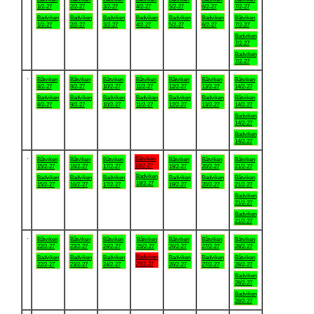
1/2-27
2/2-27
3/2-27
4/2-27
5/2-27
6/2-27
7/2-27
Badviken
Badviken
Badviken
Badviken
Badviken
Badviken
Båtviken
1/2-27
2/2-27
3/2-27
4/2-27
5/2-27
6/2-27
7/2-27
Badviken
7/2-27
Badviken
7/2-27
.
Båtviken
Båtviken
Båtviken
Båtviken
Båtviken
Båtviken
Båtviken
8/2-27
9/2-27
10/2-27
11/2-27
12/2-27
13/2-27
14/2-27
Badviken
Badviken
Badviken
Badviken
Badviken
Badviken
Båtviken
8/2-27
9/2-27
10/2-27
11/2-27
12/2-27
13/2-27
14/2-27
Badviken
14/2-27
Badviken
14/2-27
.
Båtviken
Båtviken
Båtviken
Båtviken
Båtviken
Båtviken
Båtviken
18/2-27
15/2-27
16/2-27
17/2-27
19/2-27
20/2-27
21/2-27
Badviken
Badviken
Badviken
Badviken
Badviken
Badviken
Båtviken
18/2-27
15/2-27
16/2-27
17/2-27
19/2-27
20/2-27
21/2-27
Badviken
21/2-27
Badviken
21/2-27
.
Båtviken
Båtviken
Båtviken
Båtviken
Båtviken
Båtviken
Båtviken
22/2-27
23/2-27
24/2-27
25/2-27
26/2-27
27/2-27
28/2-27
Badviken
Badviken
Badviken
Badviken
Badviken
Badviken
Båtviken
25/2-27
22/2-27
23/2-27
24/2-27
26/2-27
27/2-27
28/2-27
Badviken
28/2-27
Badviken
28/2-27