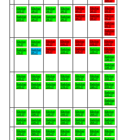
30/5-27
.
Båtviken
Båtviken
Båtviken
Båtviken
Båtviken
Båtviken
Båtviken
4/6-27
5/6-27
6/6-27
31/5-27
1/6-27
2/6-27
3/6-27
Badviken
Badviken
Båtviken
Badviken
Badviken
Badviken
Badviken
4/6-27
5/6-27
6/6-27
31/5-27
1/6-27
2/6-27
3/6-27
Badviken
6/6-27
Badviken
6/6-27
.
Båtviken
Båtviken
Båtviken
Båtviken
Båtviken
Båtviken
Båtviken
9/6-27
10/6-27
11/6-27
12/6-27
13/6-27
7/6-27
8/6-27
Badviken
Badviken
Båtviken
Badviken
Badviken
Badviken
Badviken
9/6-27
11/6-27
13/6-27
10/6-27
12/6-27
7/6-27
8/6-27
Badviken
13/6-27
Badviken
13/6-27
.
Båtviken
Båtviken
Båtviken
Båtviken
Båtviken
Båtviken
Båtviken
14/6-27
15/6-27
16/6-27
17/6-27
18/6-27
19/6-27
20/6-27
Badviken
Badviken
Badviken
Badviken
Badviken
Badviken
Båtviken
14/6-27
15/6-27
16/6-27
17/6-27
18/6-27
19/6-27
20/6-27
Badviken
20/6-27
Badviken
20/6-27
.
Båtviken
Båtviken
Båtviken
Båtviken
Båtviken
Båtviken
Båtviken
21/6-27
22/6-27
23/6-27
24/6-27
25/6-27
26/6-27
27/6-27
Badviken
Badviken
Badviken
Badviken
Badviken
Badviken
Badviken
21/6-27
22/6-27
23/6-27
24/6-27
25/6-27
26/6-27
27/6-27
.
Båtviken
Båtviken
Båtviken
Båtviken
Båtviken
Båtviken
Båtviken
28/6-27
29/6-27
30/6-27
1/7-27
2/7-27
3/7-27
4/7-27
Badviken
Badviken
Badviken
Badviken
Badviken
Badviken
Badviken