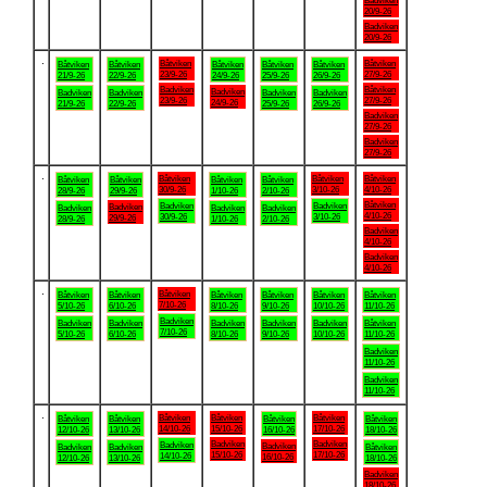
Badviken
20/9-26
Badviken
20/9-26
.
Båtviken
Båtviken
Båtviken
Båtviken
Båtviken
Båtviken
Båtviken
23/9-26
27/9-26
21/9-26
22/9-26
24/9-26
25/9-26
26/9-26
Badviken
Båtviken
Badviken
Badviken
Badviken
Badviken
Badviken
23/9-26
27/9-26
24/9-26
21/9-26
22/9-26
25/9-26
26/9-26
Badviken
27/9-26
Badviken
27/9-26
.
Båtviken
Båtviken
Båtviken
Båtviken
Båtviken
Båtviken
Båtviken
30/9-26
3/10-26
4/10-26
28/9-26
29/9-26
1/10-26
2/10-26
Båtviken
Badviken
Badviken
Badviken
Badviken
Badviken
Badviken
4/10-26
30/9-26
3/10-26
29/9-26
28/9-26
1/10-26
2/10-26
Badviken
4/10-26
Badviken
4/10-26
.
Båtviken
Båtviken
Båtviken
Båtviken
Båtviken
Båtviken
Båtviken
7/10-26
5/10-26
6/10-26
8/10-26
9/10-26
10/10-26
11/10-26
Badviken
Badviken
Badviken
Badviken
Badviken
Badviken
Båtviken
7/10-26
5/10-26
6/10-26
8/10-26
9/10-26
10/10-26
11/10-26
Badviken
11/10-26
Badviken
11/10-26
.
Båtviken
Båtviken
Båtviken
Båtviken
Båtviken
Båtviken
Båtviken
14/10-26
15/10-26
17/10-26
12/10-26
13/10-26
16/10-26
18/10-26
Badviken
Badviken
Badviken
Badviken
Badviken
Badviken
Båtviken
15/10-26
17/10-26
14/10-26
16/10-26
12/10-26
13/10-26
18/10-26
Badviken
18/10-26