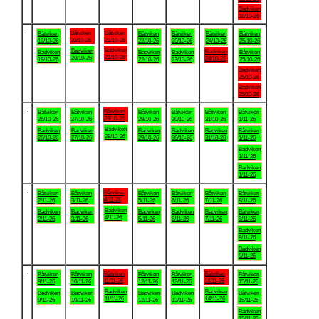
Badviken
18/10-26
.
Båtviken
Båtviken
Båtviken
Båtviken
Båtviken
Båtviken
Båtviken
20/10-26
21/10-26
19/10-26
22/10-26
23/10-26
24/10-26
25/10-26
Badviken
Badviken
Badviken
Badviken
Badviken
Badviken
Båtviken
21/10-26
20/10-26
24/10-26
19/10-26
22/10-26
23/10-26
25/10-26
Badviken
25/10-26
Badviken
25/10-26
.
Båtviken
Båtviken
Båtviken
Båtviken
Båtviken
Båtviken
Båtviken
28/10-26
26/10-26
27/10-26
29/10-26
30/10-26
31/10-26
1/11-26
Badviken
Badviken
Badviken
Badviken
Badviken
Badviken
Båtviken
28/10-26
26/10-26
27/10-26
29/10-26
30/10-26
31/10-26
1/11-26
Badviken
1/11-26
Badviken
1/11-26
.
Båtviken
Båtviken
Båtviken
Båtviken
Båtviken
Båtviken
Båtviken
4/11-26
2/11-26
3/11-26
5/11-26
6/11-26
7/11-26
8/11-26
Badviken
Badviken
Badviken
Badviken
Badviken
Badviken
Båtviken
4/11-26
2/11-26
3/11-26
5/11-26
6/11-26
7/11-26
8/11-26
Badviken
8/11-26
Badviken
8/11-26
.
Båtviken
Båtviken
Båtviken
Båtviken
Båtviken
Båtviken
Båtviken
11/11-26
14/11-26
9/11-26
10/11-26
12/11-26
13/11-26
15/11-26
Badviken
Badviken
Badviken
Badviken
Badviken
Badviken
Båtviken
11/11-26
14/11-26
9/11-26
10/11-26
12/11-26
13/11-26
15/11-26
Badviken
15/11-26