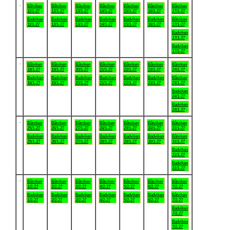
.
Båtviken
Båtviken
Båtviken
Båtviken
Båtviken
Båtviken
Båtviken
11/1-27
12/1-27
13/1-27
14/1-27
15/1-27
16/1-27
17/1-27
Badviken
Badviken
Badviken
Badviken
Badviken
Badviken
Båtviken
11/1-27
12/1-27
13/1-27
14/1-27
15/1-27
16/1-27
17/1-27
Badviken
17/1-27
Badviken
17/1-27
.
Båtviken
Båtviken
Båtviken
Båtviken
Båtviken
Båtviken
Båtviken
18/1-27
19/1-27
20/1-27
21/1-27
22/1-27
23/1-27
24/1-27
Badviken
Badviken
Badviken
Badviken
Badviken
Badviken
Båtviken
18/1-27
19/1-27
20/1-27
21/1-27
22/1-27
23/1-27
24/1-27
Badviken
24/1-27
Badviken
24/1-27
.
Båtviken
Båtviken
Båtviken
Båtviken
Båtviken
Båtviken
Båtviken
25/1-27
26/1-27
27/1-27
28/1-27
29/1-27
30/1-27
31/1-27
Badviken
Badviken
Badviken
Badviken
Badviken
Badviken
Båtviken
25/1-27
26/1-27
27/1-27
28/1-27
29/1-27
30/1-27
31/1-27
Badviken
31/1-27
Badviken
31/1-27
.
Båtviken
Båtviken
Båtviken
Båtviken
Båtviken
Båtviken
Båtviken
1/2-27
2/2-27
3/2-27
4/2-27
5/2-27
6/2-27
7/2-27
Badviken
Badviken
Badviken
Badviken
Badviken
Badviken
Båtviken
1/2-27
2/2-27
3/2-27
4/2-27
5/2-27
6/2-27
7/2-27
Badviken
7/2-27
Badviken
7/2-27