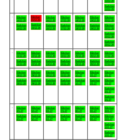
13/12-26
Badviken
13/12-26
.
Båtviken
Båtviken
Båtviken
Båtviken
Båtviken
Båtviken
Båtviken
15/12-26
14/12-26
16/12-26
17/12-26
18/12-26
19/12-26
20/12-26
Badviken
Badviken
Badviken
Badviken
Badviken
Badviken
Båtviken
15/12-26
14/12-26
16/12-26
17/12-26
18/12-26
19/12-26
20/12-26
Badviken
20/12-26
Badviken
20/12-26
.
Båtviken
Båtviken
Båtviken
Båtviken
Båtviken
Båtviken
Båtviken
21/12-26
22/12-26
23/12-26
24/12-26
25/12-26
26/12-26
27/12-26
Badviken
Badviken
Badviken
Badviken
Badviken
Badviken
Badviken
21/12-26
22/12-26
23/12-26
24/12-26
25/12-26
26/12-26
27/12-26
.
Båtviken
Båtviken
Båtviken
Båtviken
Båtviken
Båtviken
Båtviken
28/12-26
29/12-26
30/12-26
31/12-26
1/1-27
2/1-27
3/1-27
Badviken
Badviken
Badviken
Badviken
Badviken
Badviken
Båtviken
28/12-26
29/12-26
30/12-26
31/12-26
1/1-27
2/1-27
3/1-27
Badviken
3/1-27
Badviken
3/1-27
.
Båtviken
Båtviken
Båtviken
Båtviken
Båtviken
Båtviken
Båtviken
4/1-27
5/1-27
6/1-27
7/1-27
8/1-27
9/1-27
10/1-27
Badviken
Badviken
Badviken
Badviken
Badviken
Badviken
Båtviken
4/1-27
5/1-27
6/1-27
7/1-27
8/1-27
9/1-27
10/1-27
Badviken
10/1-27
Badviken
10/1-27