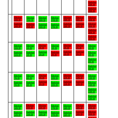
Badviken
23/8-26
Badviken
23/8-26
.
Båtviken
Båtviken
Båtviken
Båtviken
Båtviken
Båtviken
Båtviken
24/8-26
28/8-26
29/8-26
30/8-26
25/8-26
26/8-26
27/8-26
Badviken
Badviken
Badviken
Båtviken
Badviken
Badviken
Badviken
24/8-26
28/8-26
29/8-26
30/8-26
25/8-26
26/8-26
27/8-26
Badviken
30/8-26
Badviken
30/8-26
.
Båtviken
Båtviken
Båtviken
Båtviken
Båtviken
Båtviken
Båtviken
2/9-26
4/9-26
5/9-26
31/8-26
1/9-26
3/9-26
6/9-26
Badviken
Badviken
Badviken
Badviken
Badviken
Badviken
Båtviken
4/9-26
5/9-26
2/9-26
3/9-26
31/8-26
1/9-26
6/9-26
Badviken
6/9-26
Badviken
6/9-26
.
Båtviken
Båtviken
Båtviken
Båtviken
Båtviken
Båtviken
Båtviken
9/9-26
11/9-26
12/9-26
7/9-26
8/9-26
10/9-26
13/9-26
Badviken
Badviken
Badviken
Badviken
Badviken
Badviken
Båtviken
9/9-26
11/9-26
12/9-26
7/9-26
8/9-26
10/9-26
13/9-26
Badviken
13/9-26
Badviken
13/9-26
.
Båtviken
Båtviken
Båtviken
Båtviken
Båtviken
Båtviken
Båtviken
15/9-26
16/9-26
19/9-26
20/9-26
14/9-26
17/9-26
18/9-26
Badviken
Båtviken
Badviken
Badviken
Badviken
Badviken
Badviken
19/9-26
20/9-26
15/9-26
16/9-26
14/9-26
17/9-26
18/9-26