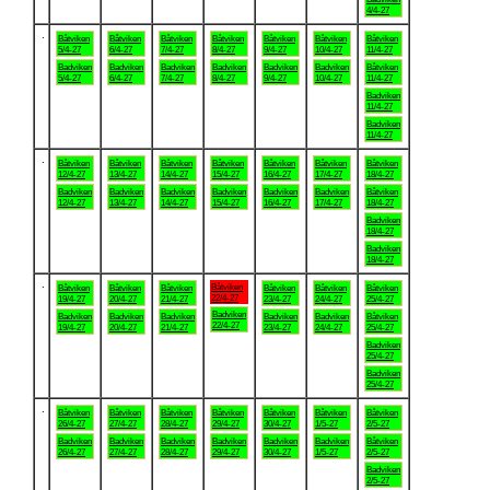
4/4-27
.
Båtviken
Båtviken
Båtviken
Båtviken
Båtviken
Båtviken
Båtviken
5/4-27
6/4-27
7/4-27
8/4-27
9/4-27
10/4-27
11/4-27
Badviken
Badviken
Badviken
Badviken
Badviken
Badviken
Båtviken
5/4-27
6/4-27
7/4-27
8/4-27
9/4-27
10/4-27
11/4-27
Badviken
11/4-27
Badviken
11/4-27
.
Båtviken
Båtviken
Båtviken
Båtviken
Båtviken
Båtviken
Båtviken
12/4-27
13/4-27
14/4-27
15/4-27
16/4-27
17/4-27
18/4-27
Badviken
Badviken
Badviken
Badviken
Badviken
Badviken
Båtviken
12/4-27
13/4-27
14/4-27
15/4-27
16/4-27
17/4-27
18/4-27
Badviken
18/4-27
Badviken
18/4-27
.
Båtviken
Båtviken
Båtviken
Båtviken
Båtviken
Båtviken
Båtviken
22/4-27
19/4-27
20/4-27
21/4-27
23/4-27
24/4-27
25/4-27
Badviken
Badviken
Badviken
Badviken
Badviken
Badviken
Båtviken
22/4-27
19/4-27
20/4-27
21/4-27
23/4-27
24/4-27
25/4-27
Badviken
25/4-27
Badviken
25/4-27
.
Båtviken
Båtviken
Båtviken
Båtviken
Båtviken
Båtviken
Båtviken
26/4-27
27/4-27
28/4-27
29/4-27
30/4-27
1/5-27
2/5-27
Badviken
Badviken
Badviken
Badviken
Badviken
Badviken
Båtviken
26/4-27
27/4-27
28/4-27
29/4-27
30/4-27
1/5-27
2/5-27
Badviken
2/5-27