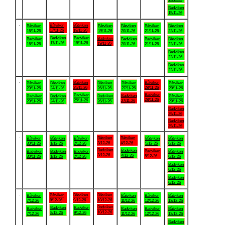
Badviken
15/11-26
.
Båtviken
Båtviken
Båtviken
Båtviken
Båtviken
Båtviken
Båtviken
17/11-26
18/11-26
16/11-26
19/11-26
20/11-26
21/11-26
22/11-26
Badviken
Badviken
Badviken
Badviken
Badviken
Badviken
Båtviken
17/11-26
18/11-26
19/11-26
16/11-26
20/11-26
21/11-26
22/11-26
Badviken
22/11-26
Badviken
22/11-26
.
Båtviken
Båtviken
Båtviken
Båtviken
Båtviken
Båtviken
Båtviken
25/11-26
28/11-26
23/11-26
24/11-26
26/11-26
27/11-26
29/11-26
Badviken
Badviken
Badviken
Badviken
Badviken
Badviken
Båtviken
28/11-26
25/11-26
27/11-26
23/11-26
24/11-26
26/11-26
29/11-26
Badviken
29/11-26
Badviken
29/11-26
.
Båtviken
Båtviken
Båtviken
Båtviken
Båtviken
Båtviken
Båtviken
3/12-26
4/12-26
30/11-26
1/12-26
2/12-26
5/12-26
6/12-26
Badviken
Badviken
Badviken
Badviken
Badviken
Badviken
Båtviken
3/12-26
4/12-26
5/12-26
30/11-26
1/12-26
2/12-26
6/12-26
Badviken
6/12-26
Badviken
6/12-26
.
Båtviken
Båtviken
Båtviken
Båtviken
Båtviken
Båtviken
Båtviken
8/12-26
9/12-26
10/12-26
7/12-26
11/12-26
12/12-26
13/12-26
Badviken
Badviken
Badviken
Badviken
Badviken
Badviken
Båtviken
10/12-26
8/12-26
9/12-26
7/12-26
11/12-26
12/12-26
13/12-26
Badviken