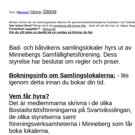
Störst
Större
Text: [
Normal
] [
] [
]
Nedan finner du de bokningsbara tiderna för gemensamhetslokalerna badviken och båtvik
Inte bokat förut?
Börja med att
registrera ditt konto här.
- tänk på att det kan ta några daga
Flyttat/bytt uppgifter?
-
klicka här
Om du vill boka en dagtid på en vardag så klickar du här
Bad- och båtvikens samlingslokaler hyrs ut av
Minnebergs Samfällighetsförening. Dess
styrelse har beslutat om regler och priser.
Bokningsinfo om Samlingslokalerna:
- läs
igenom detta innan du bokar din tid.
Vem får hyra?
Det är medlemmarna skrivna i de olika
Bostadsrättsföreningarna på Svartviksslingan,
de olika styrelserna samt
föreningsverksamheterna i Minneberg som får
boka lokalerna.