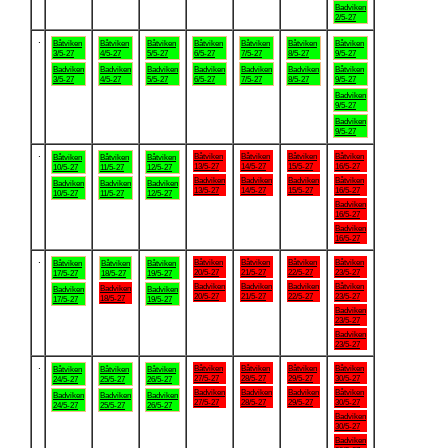
Badviken
2/5-27
.
Båtviken
Båtviken
Båtviken
Båtviken
Båtviken
Båtviken
Båtviken
3/5-27
4/5-27
5/5-27
6/5-27
7/5-27
8/5-27
9/5-27
Badviken
Badviken
Badviken
Badviken
Badviken
Badviken
Båtviken
3/5-27
4/5-27
5/5-27
6/5-27
7/5-27
8/5-27
9/5-27
Badviken
9/5-27
Badviken
9/5-27
.
Båtviken
Båtviken
Båtviken
Båtviken
Båtviken
Båtviken
Båtviken
13/5-27
14/5-27
15/5-27
16/5-27
10/5-27
11/5-27
12/5-27
Badviken
Badviken
Badviken
Båtviken
Badviken
Badviken
Badviken
13/5-27
14/5-27
15/5-27
16/5-27
10/5-27
11/5-27
12/5-27
Badviken
16/5-27
Badviken
16/5-27
.
Båtviken
Båtviken
Båtviken
Båtviken
Båtviken
Båtviken
Båtviken
20/5-27
21/5-27
22/5-27
23/5-27
17/5-27
18/5-27
19/5-27
Badviken
Badviken
Badviken
Båtviken
Badviken
Badviken
Badviken
20/5-27
21/5-27
22/5-27
23/5-27
18/5-27
17/5-27
19/5-27
Badviken
23/5-27
Badviken
23/5-27
.
Båtviken
Båtviken
Båtviken
Båtviken
Båtviken
Båtviken
Båtviken
27/5-27
28/5-27
29/5-27
30/5-27
24/5-27
25/5-27
26/5-27
Badviken
Badviken
Badviken
Båtviken
Badviken
Badviken
Badviken
27/5-27
28/5-27
29/5-27
30/5-27
24/5-27
25/5-27
26/5-27
Badviken
30/5-27
Badviken