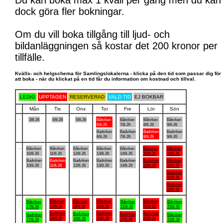
Du kan boka max 1 kväll per gång men du kan
dock göra fler bokningar.
Om du vill boka tillgång till ljud- och
bildanläggningen så kostar det 200 kronor per
tillfälle.
Kvälls- och helgschema för Samlingslokalerna - klicka på den tid som passar dig för
att boka - när du klickat på en tid får du information om kostnad och tillval.
LEDIG
UPPTAGEN
RESERVERAD
VALD TID
EJ BOKBAR
Mån
Tis
Ons
Tor
Fre
Lör
Sön
.
3/8-26
4/8-26
5/8-26
Båtviken
Båtviken
Båtviken
Båtviken
6/8-26
7/8-26
8/8-26
9/8-26
Badviken
Badviken
Badviken
Badviken
6/8-26
7/8-26
8/8-26
9/8-26
.
Båtviken
Båtviken
Båtviken
Båtviken
Båtviken
Båtviken
Båtviken
10/8-26
11/8-26
12/8-26
13/8-26
14/8-26
15/8-26
16/8-26
Badviken
Badviken
Badviken
Badviken
Badviken
Badviken
Båtviken
10/8-26
11/8-26
12/8-26
13/8-26
14/8-26
15/8-26
16/8-26
Badviken
16/8-26
Badviken
16/8-26
.
Båtviken
Båtviken
Båtviken
Båtviken
Båtviken
Båtviken
Båtviken
18/8-26
19/8-26
20/8-26
22/8-26
17/8-26
21/8-26
23/8-26
Badviken
Badviken
Badviken
Badviken
Badviken
Badviken
Båtviken
18/8-26
20/8-26
22/8-26
19/8-26
21/8-26
17/8-26
23/8-26