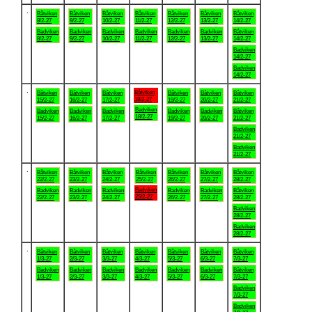
.
Båtviken
Båtviken
Båtviken
Båtviken
Båtviken
Båtviken
Båtviken
8/2-27
9/2-27
10/2-27
11/2-27
12/2-27
13/2-27
14/2-27
Badviken
Badviken
Badviken
Badviken
Badviken
Badviken
Båtviken
8/2-27
9/2-27
10/2-27
11/2-27
12/2-27
13/2-27
14/2-27
Badviken
14/2-27
Badviken
14/2-27
.
Båtviken
Båtviken
Båtviken
Båtviken
Båtviken
Båtviken
Båtviken
18/2-27
15/2-27
16/2-27
17/2-27
19/2-27
20/2-27
21/2-27
Badviken
Badviken
Badviken
Badviken
Badviken
Badviken
Båtviken
18/2-27
15/2-27
16/2-27
17/2-27
19/2-27
20/2-27
21/2-27
Badviken
21/2-27
Badviken
21/2-27
.
Båtviken
Båtviken
Båtviken
Båtviken
Båtviken
Båtviken
Båtviken
22/2-27
23/2-27
24/2-27
25/2-27
26/2-27
27/2-27
28/2-27
Badviken
Badviken
Badviken
Badviken
Badviken
Badviken
Båtviken
25/2-27
22/2-27
23/2-27
24/2-27
26/2-27
27/2-27
28/2-27
Badviken
28/2-27
Badviken
28/2-27
.
Båtviken
Båtviken
Båtviken
Båtviken
Båtviken
Båtviken
Båtviken
1/3-27
2/3-27
3/3-27
4/3-27
5/3-27
6/3-27
7/3-27
Badviken
Badviken
Badviken
Badviken
Badviken
Badviken
Båtviken
1/3-27
2/3-27
3/3-27
4/3-27
5/3-27
6/3-27
7/3-27
Badviken
7/3-27
Badviken