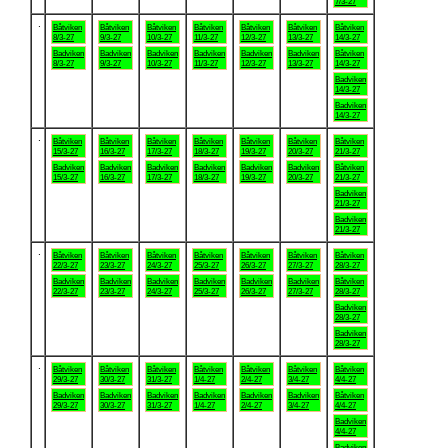
7/3-27
.
Båtviken
Båtviken
Båtviken
Båtviken
Båtviken
Båtviken
Båtviken
8/3-27
9/3-27
10/3-27
11/3-27
12/3-27
13/3-27
14/3-27
Badviken
Badviken
Badviken
Badviken
Badviken
Badviken
Båtviken
8/3-27
9/3-27
10/3-27
11/3-27
12/3-27
13/3-27
14/3-27
Badviken
14/3-27
Badviken
14/3-27
.
Båtviken
Båtviken
Båtviken
Båtviken
Båtviken
Båtviken
Båtviken
15/3-27
16/3-27
17/3-27
18/3-27
19/3-27
20/3-27
21/3-27
Badviken
Badviken
Badviken
Badviken
Badviken
Badviken
Båtviken
15/3-27
16/3-27
17/3-27
18/3-27
19/3-27
20/3-27
21/3-27
Badviken
21/3-27
Badviken
21/3-27
.
Båtviken
Båtviken
Båtviken
Båtviken
Båtviken
Båtviken
Båtviken
22/3-27
23/3-27
24/3-27
25/3-27
26/3-27
27/3-27
28/3-27
Badviken
Badviken
Badviken
Badviken
Badviken
Badviken
Båtviken
22/3-27
23/3-27
24/3-27
25/3-27
26/3-27
27/3-27
28/3-27
Badviken
28/3-27
Badviken
28/3-27
.
Båtviken
Båtviken
Båtviken
Båtviken
Båtviken
Båtviken
Båtviken
29/3-27
30/3-27
31/3-27
1/4-27
2/4-27
3/4-27
4/4-27
Badviken
Badviken
Badviken
Badviken
Badviken
Badviken
Båtviken
29/3-27
30/3-27
31/3-27
1/4-27
2/4-27
3/4-27
4/4-27
Badviken
4/4-27
Badviken