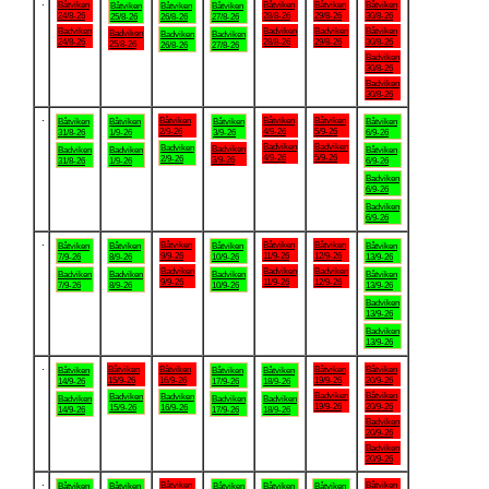
.
Båtviken
Båtviken
Båtviken
Båtviken
Båtviken
Båtviken
Båtviken
24/8-26
28/8-26
29/8-26
30/8-26
25/8-26
26/8-26
27/8-26
Badviken
Badviken
Badviken
Båtviken
Badviken
Badviken
Badviken
24/8-26
28/8-26
29/8-26
30/8-26
25/8-26
26/8-26
27/8-26
Badviken
30/8-26
Badviken
30/8-26
.
Båtviken
Båtviken
Båtviken
Båtviken
Båtviken
Båtviken
Båtviken
2/9-26
4/9-26
5/9-26
31/8-26
1/9-26
3/9-26
6/9-26
Badviken
Badviken
Badviken
Badviken
Badviken
Badviken
Båtviken
4/9-26
5/9-26
2/9-26
3/9-26
31/8-26
1/9-26
6/9-26
Badviken
6/9-26
Badviken
6/9-26
.
Båtviken
Båtviken
Båtviken
Båtviken
Båtviken
Båtviken
Båtviken
9/9-26
11/9-26
12/9-26
7/9-26
8/9-26
10/9-26
13/9-26
Badviken
Badviken
Badviken
Badviken
Badviken
Badviken
Båtviken
9/9-26
11/9-26
12/9-26
7/9-26
8/9-26
10/9-26
13/9-26
Badviken
13/9-26
Badviken
13/9-26
.
Båtviken
Båtviken
Båtviken
Båtviken
Båtviken
Båtviken
Båtviken
15/9-26
16/9-26
19/9-26
20/9-26
14/9-26
17/9-26
18/9-26
Badviken
Båtviken
Badviken
Badviken
Badviken
Badviken
Badviken
19/9-26
20/9-26
15/9-26
16/9-26
14/9-26
17/9-26
18/9-26
Badviken
20/9-26
Badviken
20/9-26
.
Båtviken
Båtviken
Båtviken
Båtviken
Båtviken
Båtviken
Båtviken