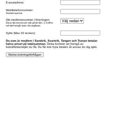
E-postadress:
Mobiltelefonnummer:
Svenskt nummer
Ditt medlemsnummer i föreningen
Det är det numret som står på din dörr, 1-3 siffror.
och det framgår även i din avgiftsavi.
Syfte (Max 20 tecken):
Du som är medlem i Sandvik, Svartvik, Tangen och Tranan betalar
halva priset på totalsumman.
Detta kommer att framgå av
bekräftelsemejlet du får. Du får inte hyra lokalen åt annan än dig själv.