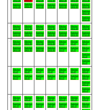
15/12-26
14/12-26
16/12-26
17/12-26
18/12-26
19/12-26
20/12-26
Badviken
Badviken
Badviken
Badviken
Badviken
Badviken
Båtviken
15/12-26
14/12-26
16/12-26
17/12-26
18/12-26
19/12-26
20/12-26
Badviken
20/12-26
Badviken
20/12-26
.
Båtviken
Båtviken
Båtviken
Båtviken
Båtviken
Båtviken
Båtviken
21/12-26
22/12-26
23/12-26
24/12-26
25/12-26
26/12-26
27/12-26
Badviken
Badviken
Badviken
Badviken
Badviken
Badviken
Badviken
21/12-26
22/12-26
23/12-26
24/12-26
25/12-26
26/12-26
27/12-26
.
Båtviken
Båtviken
Båtviken
Båtviken
Båtviken
Båtviken
Båtviken
28/12-26
29/12-26
30/12-26
31/12-26
1/1-27
2/1-27
3/1-27
Badviken
Badviken
Badviken
Badviken
Badviken
Badviken
Båtviken
28/12-26
29/12-26
30/12-26
31/12-26
1/1-27
2/1-27
3/1-27
Badviken
3/1-27
Badviken
3/1-27
.
Båtviken
Båtviken
Båtviken
Båtviken
Båtviken
Båtviken
Båtviken
4/1-27
5/1-27
6/1-27
7/1-27
8/1-27
9/1-27
10/1-27
Badviken
Badviken
Badviken
Badviken
Badviken
Badviken
Båtviken
4/1-27
5/1-27
6/1-27
7/1-27
8/1-27
9/1-27
10/1-27
Badviken
10/1-27
Badviken
10/1-27
.
Båtviken
Båtviken
Båtviken
Båtviken
Båtviken
Båtviken
Båtviken
11/1-27
12/1-27
13/1-27
14/1-27
15/1-27
16/1-27
17/1-27
Badviken
Badviken
Badviken
Badviken
Badviken
Badviken
Båtviken
11/1-27
12/1-27
13/1-27
14/1-27
15/1-27
16/1-27
17/1-27