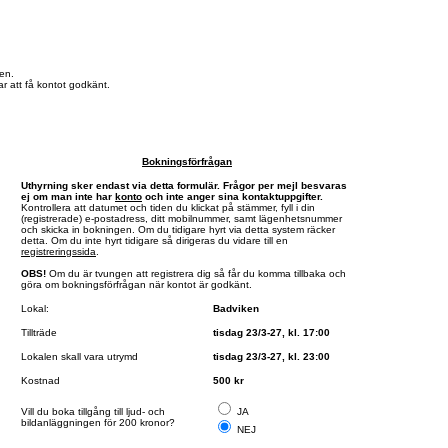
en.
r att få kontot godkänt.
Bokningsförfrågan
Uthyrning sker endast via detta formulär. Frågor per mejl besvaras
ej om man inte har
konto
och inte anger sina kontaktuppgifter.
Kontrollera att datumet och tiden du klickat på stämmer, fyll i din
(registrerade) e-postadress, ditt mobilnummer, samt lägenhetsnummer
och skicka in bokningen. Om du tidigare hyrt via detta system räcker
detta. Om du inte hyrt tidigare så dirigeras du vidare till en
registreringssida
.
OBS!
Om du är tvungen att registrera dig så får du komma tillbaka och
göra om bokningsförfrågan när kontot är godkänt.
Lokal:
Badviken
Tillträde
tisdag 23/3-27, kl. 17:00
Lokalen skall vara utrymd
tisdag 23/3-27, kl. 23:00
Kostnad
500 kr
Vill du boka tillgång till ljud- och
JA
bildanläggningen för 200 kronor?
NEJ