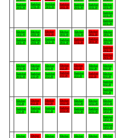
Badviken
Badviken
Badviken
Badviken
Badviken
Badviken
Båtviken
17/11-26
18/11-26
19/11-26
16/11-26
20/11-26
21/11-26
22/11-26
Badviken
22/11-26
Badviken
22/11-26
.
Båtviken
Båtviken
Båtviken
Båtviken
Båtviken
Båtviken
Båtviken
25/11-26
28/11-26
23/11-26
24/11-26
26/11-26
27/11-26
29/11-26
Badviken
Badviken
Badviken
Badviken
Badviken
Badviken
Båtviken
28/11-26
25/11-26
27/11-26
23/11-26
24/11-26
26/11-26
29/11-26
Badviken
29/11-26
Badviken
29/11-26
.
Båtviken
Båtviken
Båtviken
Båtviken
Båtviken
Båtviken
Båtviken
3/12-26
4/12-26
30/11-26
1/12-26
2/12-26
5/12-26
6/12-26
Badviken
Badviken
Badviken
Badviken
Badviken
Badviken
Båtviken
3/12-26
4/12-26
5/12-26
30/11-26
1/12-26
2/12-26
6/12-26
Badviken
6/12-26
Badviken
6/12-26
.
Båtviken
Båtviken
Båtviken
Båtviken
Båtviken
Båtviken
Båtviken
8/12-26
9/12-26
10/12-26
7/12-26
11/12-26
12/12-26
13/12-26
Badviken
Badviken
Badviken
Badviken
Badviken
Badviken
Båtviken
10/12-26
8/12-26
9/12-26
7/12-26
11/12-26
12/12-26
13/12-26
Badviken
13/12-26
Badviken
13/12-26
.
Båtviken
Båtviken
Båtviken
Båtviken
Båtviken
Båtviken
Båtviken