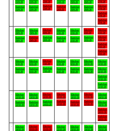
23/9-26
27/9-26
21/9-26
22/9-26
24/9-26
25/9-26
26/9-26
Badviken
Båtviken
Badviken
Badviken
Badviken
Badviken
Badviken
23/9-26
27/9-26
24/9-26
21/9-26
22/9-26
25/9-26
26/9-26
Badviken
27/9-26
Badviken
27/9-26
.
Båtviken
Båtviken
Båtviken
Båtviken
Båtviken
Båtviken
Båtviken
30/9-26
3/10-26
4/10-26
28/9-26
29/9-26
1/10-26
2/10-26
Båtviken
Badviken
Badviken
Badviken
Badviken
Badviken
Badviken
4/10-26
30/9-26
3/10-26
29/9-26
28/9-26
1/10-26
2/10-26
Badviken
4/10-26
Badviken
4/10-26
.
Båtviken
Båtviken
Båtviken
Båtviken
Båtviken
Båtviken
Båtviken
7/10-26
5/10-26
6/10-26
8/10-26
9/10-26
10/10-26
11/10-26
Badviken
Badviken
Badviken
Badviken
Badviken
Badviken
Båtviken
7/10-26
5/10-26
6/10-26
8/10-26
9/10-26
10/10-26
11/10-26
Badviken
11/10-26
Badviken
11/10-26
.
Båtviken
Båtviken
Båtviken
Båtviken
Båtviken
Båtviken
Båtviken
14/10-26
15/10-26
17/10-26
12/10-26
13/10-26
16/10-26
18/10-26
Badviken
Badviken
Badviken
Badviken
Badviken
Badviken
Båtviken
15/10-26
17/10-26
14/10-26
16/10-26
12/10-26
13/10-26
18/10-26
Badviken
18/10-26
Badviken
18/10-26
.
Båtviken
Båtviken
Båtviken
Båtviken
Båtviken
Båtviken
Båtviken
20/10-26
21/10-26
19/10-26
22/10-26
23/10-26
24/10-26
25/10-26