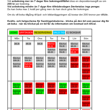
Vid
avbokning mer än 7 dagar före bokningstillfället
dras en depositionsavgift av om
200 kr
per bokning.
Vid avbokning mindre än 7 dygn före tillträdesdagen återbetalas inga pengar.
Du kan boka max 1 kväll per gång men du kan dock göra fler bokningar.
Om du vill boka tillgång till ljud- och bildanläggningen så kostar det 200 kronor per tillfälle.
Kvälls- och helgschema för Samlingslokalerna - klicka på den tid som passar dig för
att boka - när du klickat på en tid får du information om kostnad och tillval.
LEDIG
UPPTAGEN
RESERVERAD
VALD TID
EJ BOKBAR
Mån
Tis
Ons
Tor
Fre
Lör
Sön
.
3/8-26
4/8-26
5/8-26
Båtviken
Båtviken
Båtviken
Båtviken
6/8-26
7/8-26
8/8-26
9/8-26
Badviken
Badviken
Badviken
Badviken
6/8-26
7/8-26
8/8-26
9/8-26
.
Båtviken
Båtviken
Båtviken
Båtviken
Båtviken
Båtviken
Båtviken
10/8-26
11/8-26
12/8-26
13/8-26
14/8-26
15/8-26
16/8-26
Badviken
Badviken
Badviken
Badviken
Badviken
Badviken
Båtviken
10/8-26
11/8-26
12/8-26
13/8-26
14/8-26
15/8-26
16/8-26
Badviken
16/8-26
Badviken
16/8-26
.
Båtviken
Båtviken
Båtviken
Båtviken
Båtviken
Båtviken
Båtviken
18/8-26
19/8-26
20/8-26
22/8-26
17/8-26
21/8-26
23/8-26
Badviken
Badviken
Badviken
Badviken
Badviken
Badviken
Båtviken
18/8-26
20/8-26
22/8-26
19/8-26
21/8-26
17/8-26
23/8-26
Badviken
23/8-26
Badviken
23/8-26