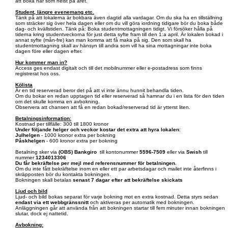
att boka när som helst på året.
Student, längre evenemang etc.
Tänk på att lokalerna är bokbara även dagtid alla vardagar. Om du ska ha en tillställning
som sträcker sig över hela dagen eller om du vill göra iordning tidigare bör du boka både
dag- och kvällstiden. Tänk på: Boka studentmottagningen tidigt. Vi försöker hålla på
tiderna kring studentveckorna för just detta syfte fram till den 1:a april. Är lokalen bokad i
annat syfte (mån-fre) kan man komma att få maka på sig. Den som skall ha
studentmottagning skall av hänsyn till andra som vill ha sina mottagningar inte boka
dagen före eller dagen efter.
Hur kommer man in?
Access ges endast digitalt och till det mobilnummer eller e-postadress som finns
registrerat hos oss.
Kölista
Är en tid reserverad beror det på att vi inte ännu hunnit behandla tiden.
Om du bokar en redan upptagen tid eller reserverad så hamnar du i en lista för den tiden
om det skulle komma en avbokning.
Observera att chansen att få en redan bokad/reserverad tid är ytterst liten.
Betalningsinformation:
Kostnad per tillfälle: 300 till 1800 kronor
Under följande helger och veckor kostar det extra att hyra lokalen
:
Julhelgen
- 1000 kronor extra per bokning
Påskhelgen
- 600 kronor extra per bokning
Betalning sker via
(OBS)
Bankgiro
till kontonummer
5596-7509
eller via
Swish
till
nummer
1234013306
Du får bekräftelse per mejl med referensnummer för betalningen.
Om du inte fått bekräftelse inom en eller ett par arbetsdagar och mailet inte återfinns i
skräpposten bör du kontakta bokningen.
Bokningen skall betalas
senast 7 dagar efter att bekräftelse skickats
Ljud och bild
Ljud- och bild bokas separat för varje bokning mot en extra kostnad. Detta styrs sedan
endast via ett webbgränssnitt
och aktiveras per automatik med bokningen.
Anläggningen går att använda från att bokningen startar till fem minuter innan bokningen
slutar, dock ej nattetid.
Avbokning: