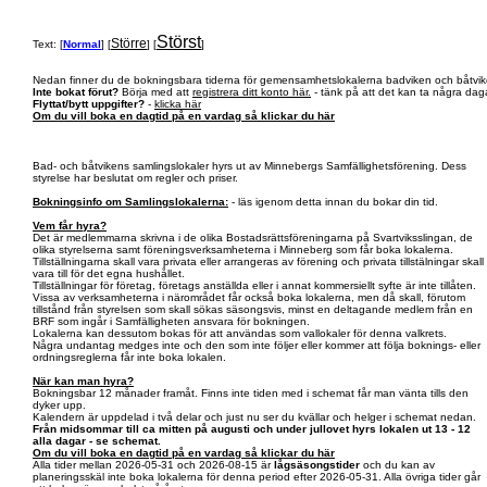
Störst
Större
Text: [
Normal
] [
] [
]
Nedan finner du de bokningsbara tiderna för gemensamhetslokalerna badviken och båtvik
Inte bokat förut?
Börja med att
registrera ditt konto här.
- tänk på att det kan ta några daga
Flyttat/bytt uppgifter?
-
klicka här
Om du vill boka en dagtid på en vardag så klickar du här
Bad- och båtvikens samlingslokaler hyrs ut av Minnebergs Samfällighetsförening. Dess
styrelse har beslutat om regler och priser.
Bokningsinfo om Samlingslokalerna:
- läs igenom detta innan du bokar din tid.
Vem får hyra?
Det är medlemmarna skrivna i de olika Bostadsrättsföreningarna på Svartviksslingan, de
olika styrelserna samt föreningsverksamheterna i Minneberg som får boka lokalerna.
Tillställningarna skall vara privata eller arrangeras av förening och privata tillstälningar skall
vara till för det egna hushållet.
Tillställningar för företag, företags anställda eller i annat kommersiellt syfte är inte tillåten.
Vissa av verksamheterna i närområdet får också boka lokalerna, men då skall, förutom
tillstånd från styrelsen som skall sökas säsongsvis, minst en deltagande medlem från en
BRF som ingår i Samfälligheten ansvara för bokningen.
Lokalerna kan dessutom bokas för att användas som vallokaler för denna valkrets.
Några undantag medges inte och den som inte följer eller kommer att följa boknings- eller
ordningsreglerna får inte boka lokalen.
När kan man hyra?
Bokningsbar 12 månader framåt. Finns inte tiden med i schemat får man vänta tills den
dyker upp.
Kalendern är uppdelad i två delar och just nu ser du kvällar och helger i schemat nedan.
Från midsommar till ca mitten på augusti och under jullovet hyrs lokalen ut 13 - 12
alla dagar - se schemat.
Om du vill boka en dagtid på en vardag så klickar du här
Alla tider mellan 2026-05-31 och 2026-08-15 är
lågsäsongstider
och du kan av
planeringsskäl inte boka lokalerna för denna period efter 2026-05-31. Alla övriga tider går