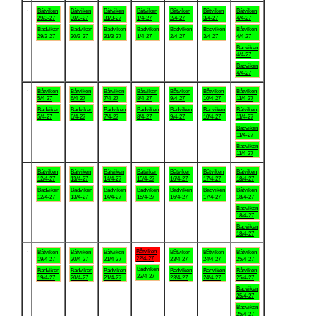
.
Båtviken
Båtviken
Båtviken
Båtviken
Båtviken
Båtviken
Båtviken
29/3-27
30/3-27
31/3-27
1/4-27
2/4-27
3/4-27
4/4-27
Badviken
Badviken
Badviken
Badviken
Badviken
Badviken
Båtviken
29/3-27
30/3-27
31/3-27
1/4-27
2/4-27
3/4-27
4/4-27
Badviken
4/4-27
Badviken
4/4-27
.
Båtviken
Båtviken
Båtviken
Båtviken
Båtviken
Båtviken
Båtviken
5/4-27
6/4-27
7/4-27
8/4-27
9/4-27
10/4-27
11/4-27
Badviken
Badviken
Badviken
Badviken
Badviken
Badviken
Båtviken
5/4-27
6/4-27
7/4-27
8/4-27
9/4-27
10/4-27
11/4-27
Badviken
11/4-27
Badviken
11/4-27
.
Båtviken
Båtviken
Båtviken
Båtviken
Båtviken
Båtviken
Båtviken
12/4-27
13/4-27
14/4-27
15/4-27
16/4-27
17/4-27
18/4-27
Badviken
Badviken
Badviken
Badviken
Badviken
Badviken
Båtviken
12/4-27
13/4-27
14/4-27
15/4-27
16/4-27
17/4-27
18/4-27
Badviken
18/4-27
Badviken
18/4-27
.
Båtviken
Båtviken
Båtviken
Båtviken
Båtviken
Båtviken
Båtviken
22/4-27
19/4-27
20/4-27
21/4-27
23/4-27
24/4-27
25/4-27
Badviken
Badviken
Badviken
Badviken
Badviken
Badviken
Båtviken
22/4-27
19/4-27
20/4-27
21/4-27
23/4-27
24/4-27
25/4-27
Badviken
25/4-27
Badviken
25/4-27