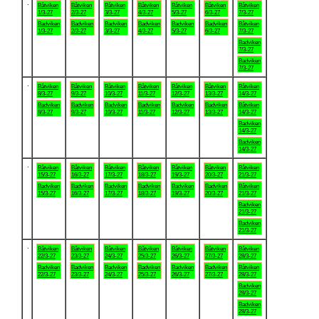
.
Båtviken
Båtviken
Båtviken
Båtviken
Båtviken
Båtviken
Båtviken
1/3-27
2/3-27
3/3-27
4/3-27
5/3-27
6/3-27
7/3-27
Badviken
Badviken
Badviken
Badviken
Badviken
Badviken
Båtviken
1/3-27
2/3-27
3/3-27
4/3-27
5/3-27
6/3-27
7/3-27
Badviken
7/3-27
Badviken
7/3-27
.
Båtviken
Båtviken
Båtviken
Båtviken
Båtviken
Båtviken
Båtviken
8/3-27
9/3-27
10/3-27
11/3-27
12/3-27
13/3-27
14/3-27
Badviken
Badviken
Badviken
Badviken
Badviken
Badviken
Båtviken
8/3-27
9/3-27
10/3-27
11/3-27
12/3-27
13/3-27
14/3-27
Badviken
14/3-27
Badviken
14/3-27
.
Båtviken
Båtviken
Båtviken
Båtviken
Båtviken
Båtviken
Båtviken
15/3-27
16/3-27
17/3-27
18/3-27
19/3-27
20/3-27
21/3-27
Badviken
Badviken
Badviken
Badviken
Badviken
Badviken
Båtviken
15/3-27
16/3-27
17/3-27
18/3-27
19/3-27
20/3-27
21/3-27
Badviken
21/3-27
Badviken
21/3-27
.
Båtviken
Båtviken
Båtviken
Båtviken
Båtviken
Båtviken
Båtviken
22/3-27
23/3-27
24/3-27
25/3-27
26/3-27
27/3-27
28/3-27
Badviken
Badviken
Badviken
Badviken
Badviken
Badviken
Båtviken
22/3-27
23/3-27
24/3-27
25/3-27
26/3-27
27/3-27
28/3-27
Badviken
28/3-27
Badviken
28/3-27