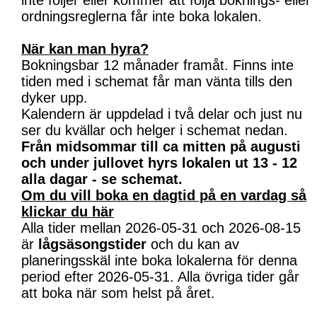
inte följer eller kommer att följa boknings- eller
ordningsreglerna får inte boka lokalen.
När kan man hyra?
Bokningsbar 12 månader framåt. Finns inte
tiden med i schemat får man vänta tills den
dyker upp.
Kalendern är uppdelad i två delar och just nu
ser du kvällar och helger i schemat nedan.
Från midsommar till ca mitten på augusti
och under jullovet hyrs lokalen ut 13 - 12
alla dagar - se schemat.
Om du vill boka en dagtid på en vardag så
klickar du här
Alla tider mellan 2026-05-31 och 2026-08-15
är
lågsäsongstider
och du kan av
planeringsskäl inte boka lokalerna för denna
period efter 2026-05-31. Alla övriga tider går
att boka när som helst på året.