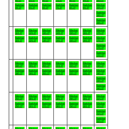
4/1-27
5/1-27
6/1-27
7/1-27
8/1-27
9/1-27
10/1-27
Badviken
Badviken
Badviken
Badviken
Badviken
Badviken
Båtviken
4/1-27
5/1-27
6/1-27
7/1-27
8/1-27
9/1-27
10/1-27
Badviken
10/1-27
Badviken
10/1-27
.
Båtviken
Båtviken
Båtviken
Båtviken
Båtviken
Båtviken
Båtviken
11/1-27
12/1-27
13/1-27
14/1-27
15/1-27
16/1-27
17/1-27
Badviken
Badviken
Badviken
Badviken
Badviken
Badviken
Båtviken
11/1-27
12/1-27
13/1-27
14/1-27
15/1-27
16/1-27
17/1-27
Badviken
17/1-27
Badviken
17/1-27
.
Båtviken
Båtviken
Båtviken
Båtviken
Båtviken
Båtviken
Båtviken
18/1-27
19/1-27
20/1-27
21/1-27
22/1-27
23/1-27
24/1-27
Badviken
Badviken
Badviken
Badviken
Badviken
Badviken
Båtviken
18/1-27
19/1-27
20/1-27
21/1-27
22/1-27
23/1-27
24/1-27
Badviken
24/1-27
Badviken
24/1-27
.
Båtviken
Båtviken
Båtviken
Båtviken
Båtviken
Båtviken
Båtviken
25/1-27
26/1-27
27/1-27
28/1-27
29/1-27
30/1-27
31/1-27
Badviken
Badviken
Badviken
Badviken
Badviken
Badviken
Båtviken
25/1-27
26/1-27
27/1-27
28/1-27
29/1-27
30/1-27
31/1-27
Badviken
31/1-27
Badviken
31/1-27
.
Båtviken
Båtviken
Båtviken
Båtviken
Båtviken
Båtviken
Båtviken