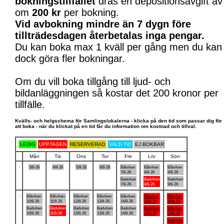
bokningstillfället
dras en depositionsavgift av
om
200 kr
per bokning.
Vid avbokning mindre än 7 dygn före
tillträdesdagen återbetalas inga pengar.
Du kan boka max 1 kväll per gång men du kan
dock göra fler bokningar.
Om du vill boka tillgång till ljud- och
bildanläggningen så kostar det 200 kronor per
tillfälle.
Kvälls- och helgschema för Samlingslokalerna - klicka på den tid som passar dig för
att boka - när du klickat på en tid får du information om kostnad och tillval.
LEDIG
UPPTAGEN
RESERVERAD
VALD TID
EJ BOKBAR
Mån
Tis
Ons
Tor
Fre
Lör
Sön
.
3/8-26
4/8-26
5/8-26
6/8-26
Båtviken
Båtviken
Båtviken
7/8-26
8/8-26
9/8-26
Badviken
Badviken
Badviken
7/8-26
8/8-26
9/8-26
.
Båtviken
Båtviken
Båtviken
Båtviken
Båtviken
Båtviken
Båtviken
10/8-26
11/8-26
12/8-26
13/8-26
14/8-26
15/8-26
16/8-26
Badviken
Badviken
Badviken
Badviken
Badviken
Badviken
Båtviken
10/8-26
11/8-26
12/8-26
13/8-26
14/8-26
15/8-26
16/8-26
Badviken