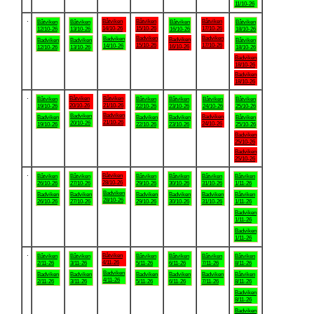
11/10-26
.
Båtviken
Båtviken
Båtviken
Båtviken
Båtviken
Båtviken
Båtviken
14/10-26
15/10-26
17/10-26
12/10-26
13/10-26
16/10-26
18/10-26
Badviken
Badviken
Badviken
Badviken
Badviken
Badviken
Båtviken
15/10-26
17/10-26
14/10-26
16/10-26
12/10-26
13/10-26
18/10-26
Badviken
18/10-26
Badviken
18/10-26
.
Båtviken
Båtviken
Båtviken
Båtviken
Båtviken
Båtviken
Båtviken
20/10-26
21/10-26
19/10-26
22/10-26
23/10-26
24/10-26
25/10-26
Badviken
Badviken
Badviken
Badviken
Badviken
Badviken
Båtviken
21/10-26
20/10-26
24/10-26
19/10-26
22/10-26
23/10-26
25/10-26
Badviken
25/10-26
Badviken
25/10-26
.
Båtviken
Båtviken
Båtviken
Båtviken
Båtviken
Båtviken
Båtviken
28/10-26
26/10-26
27/10-26
29/10-26
30/10-26
31/10-26
1/11-26
Badviken
Badviken
Badviken
Badviken
Badviken
Badviken
Båtviken
28/10-26
26/10-26
27/10-26
29/10-26
30/10-26
31/10-26
1/11-26
Badviken
1/11-26
Badviken
1/11-26
.
Båtviken
Båtviken
Båtviken
Båtviken
Båtviken
Båtviken
Båtviken
4/11-26
2/11-26
3/11-26
5/11-26
6/11-26
7/11-26
8/11-26
Badviken
Badviken
Badviken
Badviken
Badviken
Badviken
Båtviken
4/11-26
2/11-26
3/11-26
5/11-26
6/11-26
7/11-26
8/11-26
Badviken
8/11-26
Badviken