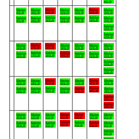
8/11-26
.
Båtviken
Båtviken
Båtviken
Båtviken
Båtviken
Båtviken
Båtviken
11/11-26
14/11-26
9/11-26
10/11-26
12/11-26
13/11-26
15/11-26
Badviken
Badviken
Badviken
Badviken
Badviken
Badviken
Båtviken
11/11-26
14/11-26
9/11-26
10/11-26
12/11-26
13/11-26
15/11-26
Badviken
15/11-26
Badviken
15/11-26
.
Båtviken
Båtviken
Båtviken
Båtviken
Båtviken
Båtviken
Båtviken
17/11-26
18/11-26
16/11-26
19/11-26
20/11-26
21/11-26
22/11-26
Badviken
Badviken
Badviken
Badviken
Badviken
Badviken
Båtviken
17/11-26
18/11-26
19/11-26
16/11-26
20/11-26
21/11-26
22/11-26
Badviken
22/11-26
Badviken
22/11-26
.
Båtviken
Båtviken
Båtviken
Båtviken
Båtviken
Båtviken
Båtviken
25/11-26
28/11-26
23/11-26
24/11-26
26/11-26
27/11-26
29/11-26
Badviken
Badviken
Badviken
Badviken
Badviken
Badviken
Båtviken
28/11-26
25/11-26
27/11-26
23/11-26
24/11-26
26/11-26
29/11-26
Badviken
29/11-26
Badviken
29/11-26
.
Båtviken
Båtviken
Båtviken
Båtviken
Båtviken
Båtviken
Båtviken
3/12-26
4/12-26
30/11-26
1/12-26
2/12-26
5/12-26
6/12-26
Badviken
Badviken
Badviken
Badviken
Badviken
Badviken
Båtviken
3/12-26
4/12-26
5/12-26
30/11-26
1/12-26
2/12-26
6/12-26
Badviken
6/12-26
Badviken