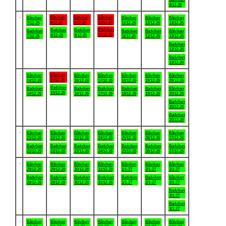
6/12-26
.
Båtviken
Båtviken
Båtviken
Båtviken
Båtviken
Båtviken
Båtviken
8/12-26
9/12-26
10/12-26
7/12-26
11/12-26
12/12-26
13/12-26
Badviken
Badviken
Badviken
Badviken
Badviken
Badviken
Båtviken
10/12-26
8/12-26
9/12-26
7/12-26
11/12-26
12/12-26
13/12-26
Badviken
13/12-26
Badviken
13/12-26
.
Båtviken
Båtviken
Båtviken
Båtviken
Båtviken
Båtviken
Båtviken
15/12-26
14/12-26
16/12-26
17/12-26
18/12-26
19/12-26
20/12-26
Badviken
Badviken
Badviken
Badviken
Badviken
Badviken
Båtviken
15/12-26
14/12-26
16/12-26
17/12-26
18/12-26
19/12-26
20/12-26
Badviken
20/12-26
Badviken
20/12-26
.
Båtviken
Båtviken
Båtviken
Båtviken
Båtviken
Båtviken
Båtviken
21/12-26
22/12-26
23/12-26
24/12-26
25/12-26
26/12-26
27/12-26
Badviken
Badviken
Badviken
Badviken
Badviken
Badviken
Badviken
21/12-26
22/12-26
23/12-26
24/12-26
25/12-26
26/12-26
27/12-26
.
Båtviken
Båtviken
Båtviken
Båtviken
Båtviken
Båtviken
Båtviken
28/12-26
29/12-26
30/12-26
31/12-26
1/1-27
2/1-27
3/1-27
Badviken
Badviken
Badviken
Badviken
Badviken
Badviken
Båtviken
28/12-26
29/12-26
30/12-26
31/12-26
1/1-27
2/1-27
3/1-27
Badviken
3/1-27
Badviken
3/1-27
.
Båtviken
Båtviken
Båtviken
Båtviken
Båtviken
Båtviken
Båtviken