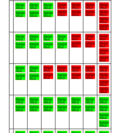
.
Båtviken
Båtviken
Båtviken
Båtviken
Båtviken
Båtviken
Båtviken
27/5-27
28/5-27
29/5-27
30/5-27
24/5-27
25/5-27
26/5-27
Badviken
Badviken
Badviken
Båtviken
Badviken
Badviken
Badviken
27/5-27
28/5-27
29/5-27
30/5-27
24/5-27
25/5-27
26/5-27
Badviken
30/5-27
Badviken
30/5-27
.
Båtviken
Båtviken
Båtviken
Båtviken
Båtviken
Båtviken
Båtviken
4/6-27
5/6-27
6/6-27
31/5-27
1/6-27
2/6-27
3/6-27
Badviken
Badviken
Båtviken
Badviken
Badviken
Badviken
Badviken
4/6-27
5/6-27
6/6-27
31/5-27
1/6-27
2/6-27
3/6-27
Badviken
6/6-27
Badviken
6/6-27
.
Båtviken
Båtviken
Båtviken
Båtviken
Båtviken
Båtviken
Båtviken
9/6-27
10/6-27
11/6-27
12/6-27
13/6-27
7/6-27
8/6-27
Badviken
Badviken
Badviken
Båtviken
Badviken
Badviken
Badviken
9/6-27
11/6-27
12/6-27
13/6-27
10/6-27
7/6-27
8/6-27
Badviken
13/6-27
Badviken
13/6-27
.
Båtviken
Båtviken
Båtviken
Båtviken
Båtviken
Båtviken
Båtviken
14/6-27
15/6-27
16/6-27
17/6-27
18/6-27
19/6-27
20/6-27
Badviken
Badviken
Badviken
Badviken
Badviken
Badviken
Båtviken
14/6-27
15/6-27
16/6-27
17/6-27
18/6-27
19/6-27
20/6-27
Badviken
20/6-27
Badviken
20/6-27
.
Båtviken
Båtviken
Båtviken
Båtviken
Båtviken
Båtviken
Båtviken