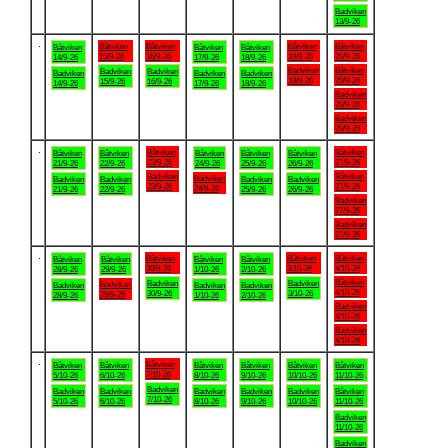
Badviken
13/9-26
.
Båtviken
Båtviken
Båtviken
Båtviken
Båtviken
Båtviken
Båtviken
15/9-26
16/9-26
19/9-26
20/9-26
14/9-26
17/9-26
18/9-26
Badviken
Båtviken
Badviken
Badviken
Badviken
Badviken
Badviken
19/9-26
20/9-26
15/9-26
16/9-26
14/9-26
17/9-26
18/9-26
Badviken
20/9-26
Badviken
20/9-26
.
Båtviken
Båtviken
Båtviken
Båtviken
Båtviken
Båtviken
Båtviken
23/9-26
27/9-26
21/9-26
22/9-26
24/9-26
25/9-26
26/9-26
Badviken
Båtviken
Badviken
Badviken
Badviken
Badviken
Badviken
23/9-26
27/9-26
24/9-26
21/9-26
22/9-26
25/9-26
26/9-26
Badviken
27/9-26
Badviken
27/9-26
.
Båtviken
Båtviken
Båtviken
Båtviken
Båtviken
Båtviken
Båtviken
30/9-26
3/10-26
4/10-26
28/9-26
29/9-26
1/10-26
2/10-26
Båtviken
Badviken
Badviken
Badviken
Badviken
Badviken
Badviken
4/10-26
30/9-26
3/10-26
29/9-26
28/9-26
1/10-26
2/10-26
Badviken
4/10-26
Badviken
4/10-26
.
Båtviken
Båtviken
Båtviken
Båtviken
Båtviken
Båtviken
Båtviken
7/10-26
5/10-26
6/10-26
8/10-26
9/10-26
10/10-26
11/10-26
Badviken
Badviken
Badviken
Badviken
Badviken
Badviken
Båtviken
7/10-26
5/10-26
6/10-26
8/10-26
9/10-26
10/10-26
11/10-26
Badviken
11/10-26
Badviken