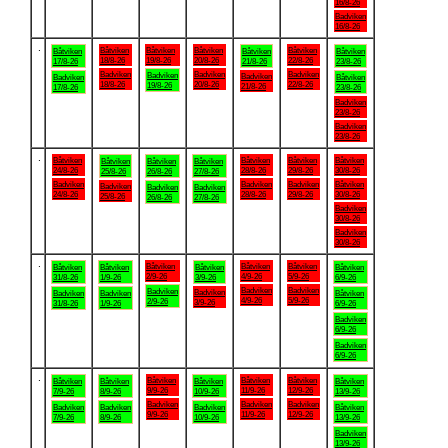
16/8-26
Badviken
16/8-26
.
Båtviken
Båtviken
Båtviken
Båtviken
Båtviken
Båtviken
Båtviken
18/8-26
19/8-26
20/8-26
22/8-26
17/8-26
21/8-26
23/8-26
Badviken
Badviken
Badviken
Badviken
Badviken
Badviken
Båtviken
18/8-26
20/8-26
22/8-26
19/8-26
21/8-26
17/8-26
23/8-26
Badviken
23/8-26
Badviken
23/8-26
.
Båtviken
Båtviken
Båtviken
Båtviken
Båtviken
Båtviken
Båtviken
24/8-26
28/8-26
29/8-26
30/8-26
25/8-26
26/8-26
27/8-26
Badviken
Badviken
Badviken
Båtviken
Badviken
Badviken
Badviken
24/8-26
28/8-26
29/8-26
30/8-26
25/8-26
26/8-26
27/8-26
Badviken
30/8-26
Badviken
30/8-26
.
Båtviken
Båtviken
Båtviken
Båtviken
Båtviken
Båtviken
Båtviken
2/9-26
4/9-26
5/9-26
31/8-26
1/9-26
3/9-26
6/9-26
Badviken
Badviken
Badviken
Badviken
Badviken
Badviken
Båtviken
4/9-26
5/9-26
2/9-26
3/9-26
31/8-26
1/9-26
6/9-26
Badviken
6/9-26
Badviken
6/9-26
.
Båtviken
Båtviken
Båtviken
Båtviken
Båtviken
Båtviken
Båtviken
9/9-26
11/9-26
12/9-26
7/9-26
8/9-26
10/9-26
13/9-26
Badviken
Badviken
Badviken
Badviken
Badviken
Badviken
Båtviken
9/9-26
11/9-26
12/9-26
7/9-26
8/9-26
10/9-26
13/9-26
Badviken
13/9-26