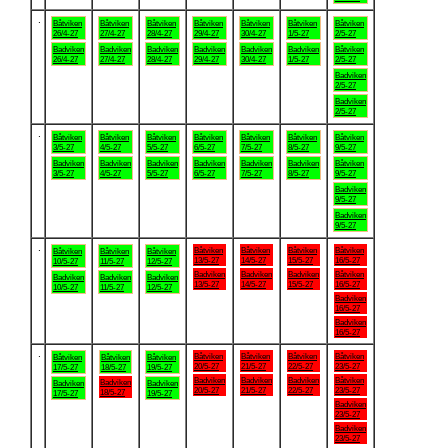
.
Båtviken
Båtviken
Båtviken
Båtviken
Båtviken
Båtviken
Båtviken
26/4-27
27/4-27
28/4-27
29/4-27
30/4-27
1/5-27
2/5-27
Badviken
Badviken
Badviken
Badviken
Badviken
Badviken
Båtviken
26/4-27
27/4-27
28/4-27
29/4-27
30/4-27
1/5-27
2/5-27
Badviken
2/5-27
Badviken
2/5-27
.
Båtviken
Båtviken
Båtviken
Båtviken
Båtviken
Båtviken
Båtviken
3/5-27
4/5-27
5/5-27
6/5-27
7/5-27
8/5-27
9/5-27
Badviken
Badviken
Badviken
Badviken
Badviken
Badviken
Båtviken
3/5-27
4/5-27
5/5-27
6/5-27
7/5-27
8/5-27
9/5-27
Badviken
9/5-27
Badviken
9/5-27
.
Båtviken
Båtviken
Båtviken
Båtviken
Båtviken
Båtviken
Båtviken
13/5-27
14/5-27
15/5-27
16/5-27
10/5-27
11/5-27
12/5-27
Badviken
Badviken
Badviken
Båtviken
Badviken
Badviken
Badviken
13/5-27
14/5-27
15/5-27
16/5-27
10/5-27
11/5-27
12/5-27
Badviken
16/5-27
Badviken
16/5-27
.
Båtviken
Båtviken
Båtviken
Båtviken
Båtviken
Båtviken
Båtviken
20/5-27
21/5-27
22/5-27
23/5-27
17/5-27
18/5-27
19/5-27
Badviken
Badviken
Badviken
Båtviken
Badviken
Badviken
Badviken
20/5-27
21/5-27
22/5-27
23/5-27
18/5-27
17/5-27
19/5-27
Badviken
23/5-27
Badviken
23/5-27