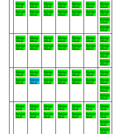
.
Båtviken
Båtviken
Båtviken
Båtviken
Båtviken
Båtviken
Båtviken
11/1-27
12/1-27
13/1-27
14/1-27
15/1-27
16/1-27
17/1-27
Badviken
Badviken
Badviken
Badviken
Badviken
Badviken
Båtviken
11/1-27
12/1-27
13/1-27
14/1-27
15/1-27
16/1-27
17/1-27
Badviken
17/1-27
Badviken
17/1-27
.
Båtviken
Båtviken
Båtviken
Båtviken
Båtviken
Båtviken
Båtviken
18/1-27
19/1-27
20/1-27
21/1-27
22/1-27
23/1-27
24/1-27
Badviken
Badviken
Badviken
Badviken
Badviken
Badviken
Båtviken
18/1-27
19/1-27
20/1-27
21/1-27
22/1-27
23/1-27
24/1-27
Badviken
24/1-27
Badviken
24/1-27
.
Båtviken
Båtviken
Båtviken
Båtviken
Båtviken
Båtviken
Båtviken
25/1-27
26/1-27
27/1-27
28/1-27
29/1-27
30/1-27
31/1-27
Badviken
Badviken
Badviken
Badviken
Badviken
Badviken
Båtviken
25/1-27
26/1-27
27/1-27
28/1-27
29/1-27
30/1-27
31/1-27
Badviken
31/1-27
Badviken
31/1-27
.
Båtviken
Båtviken
Båtviken
Båtviken
Båtviken
Båtviken
Båtviken
1/2-27
2/2-27
3/2-27
4/2-27
5/2-27
6/2-27
7/2-27
Badviken
Badviken
Badviken
Badviken
Badviken
Badviken
Båtviken
1/2-27
2/2-27
3/2-27
4/2-27
5/2-27
6/2-27
7/2-27
Badviken
7/2-27
Badviken
7/2-27