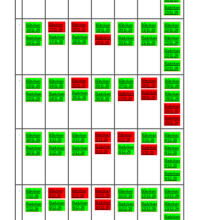
Badviken
15/11-26
.
Båtviken
Båtviken
Båtviken
Båtviken
Båtviken
Båtviken
Båtviken
17/11-26
18/11-26
16/11-26
19/11-26
20/11-26
21/11-26
22/11-26
Badviken
Badviken
Badviken
Badviken
Badviken
Badviken
Båtviken
17/11-26
18/11-26
19/11-26
16/11-26
20/11-26
21/11-26
22/11-26
Badviken
22/11-26
Badviken
22/11-26
.
Båtviken
Båtviken
Båtviken
Båtviken
Båtviken
Båtviken
Båtviken
25/11-26
28/11-26
23/11-26
24/11-26
26/11-26
27/11-26
29/11-26
Badviken
Badviken
Badviken
Badviken
Badviken
Badviken
Båtviken
28/11-26
25/11-26
27/11-26
23/11-26
24/11-26
26/11-26
29/11-26
Badviken
29/11-26
Badviken
29/11-26
.
Båtviken
Båtviken
Båtviken
Båtviken
Båtviken
Båtviken
Båtviken
3/12-26
4/12-26
30/11-26
1/12-26
2/12-26
5/12-26
6/12-26
Badviken
Badviken
Badviken
Badviken
Badviken
Badviken
Båtviken
3/12-26
4/12-26
5/12-26
30/11-26
1/12-26
2/12-26
6/12-26
Badviken
6/12-26
Badviken
6/12-26
.
Båtviken
Båtviken
Båtviken
Båtviken
Båtviken
Båtviken
Båtviken
8/12-26
9/12-26
10/12-26
7/12-26
11/12-26
12/12-26
13/12-26
Badviken
Badviken
Badviken
Badviken
Badviken
Badviken
Båtviken
10/12-26
8/12-26
9/12-26
7/12-26
11/12-26
12/12-26
13/12-26
Badviken