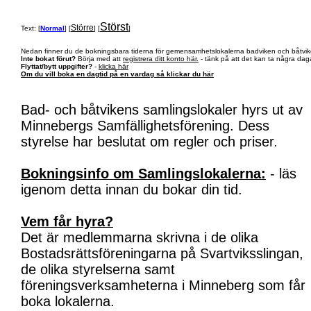
Störst
Större
Text: [
Normal
] [
] [
]
Nedan finner du de bokningsbara tiderna för gemensamhetslokalerna badviken och båtvik
Inte bokat förut?
Börja med att
registrera ditt konto här.
- tänk på att det kan ta några daga
Flyttat/bytt uppgifter?
-
klicka här
Om du vill boka en dagtid på en vardag så klickar du här
Bad- och båtvikens samlingslokaler hyrs ut av
Minnebergs Samfällighetsförening. Dess
styrelse har beslutat om regler och priser.
Bokningsinfo om Samlingslokalerna:
- läs
igenom detta innan du bokar din tid.
Vem får hyra?
Det är medlemmarna skrivna i de olika
Bostadsrättsföreningarna på Svartviksslingan,
de olika styrelserna samt
föreningsverksamheterna i Minneberg som får
boka lokalerna.