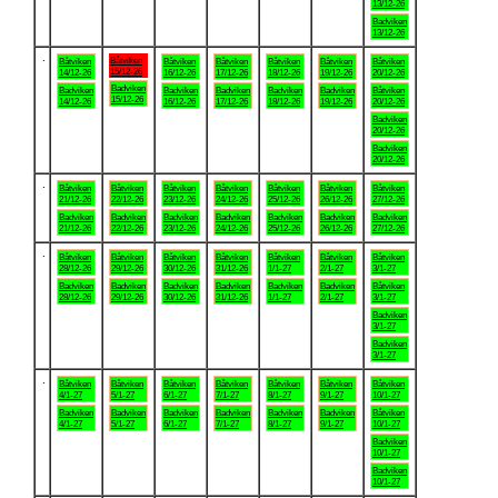
13/12-26
Badviken
13/12-26
.
Båtviken
Båtviken
Båtviken
Båtviken
Båtviken
Båtviken
Båtviken
15/12-26
14/12-26
16/12-26
17/12-26
18/12-26
19/12-26
20/12-26
Badviken
Badviken
Badviken
Badviken
Badviken
Badviken
Båtviken
15/12-26
14/12-26
16/12-26
17/12-26
18/12-26
19/12-26
20/12-26
Badviken
20/12-26
Badviken
20/12-26
.
Båtviken
Båtviken
Båtviken
Båtviken
Båtviken
Båtviken
Båtviken
21/12-26
22/12-26
23/12-26
24/12-26
25/12-26
26/12-26
27/12-26
Badviken
Badviken
Badviken
Badviken
Badviken
Badviken
Badviken
21/12-26
22/12-26
23/12-26
24/12-26
25/12-26
26/12-26
27/12-26
.
Båtviken
Båtviken
Båtviken
Båtviken
Båtviken
Båtviken
Båtviken
28/12-26
29/12-26
30/12-26
31/12-26
1/1-27
2/1-27
3/1-27
Badviken
Badviken
Badviken
Badviken
Badviken
Badviken
Båtviken
28/12-26
29/12-26
30/12-26
31/12-26
1/1-27
2/1-27
3/1-27
Badviken
3/1-27
Badviken
3/1-27
.
Båtviken
Båtviken
Båtviken
Båtviken
Båtviken
Båtviken
Båtviken
4/1-27
5/1-27
6/1-27
7/1-27
8/1-27
9/1-27
10/1-27
Badviken
Badviken
Badviken
Badviken
Badviken
Badviken
Båtviken
4/1-27
5/1-27
6/1-27
7/1-27
8/1-27
9/1-27
10/1-27
Badviken
10/1-27
Badviken
10/1-27