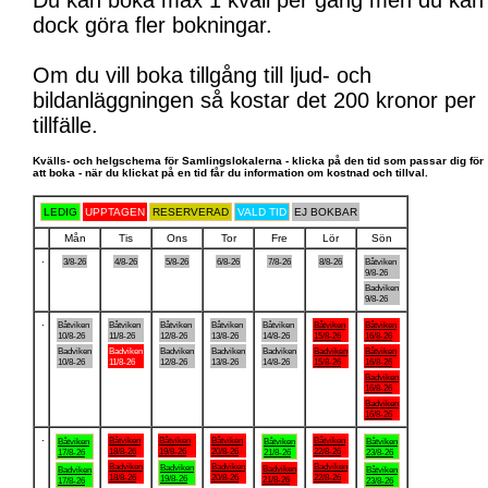
Du kan boka max 1 kväll per gång men du kan
dock göra fler bokningar.
Om du vill boka tillgång till ljud- och
bildanläggningen så kostar det 200 kronor per
tillfälle.
Kvälls- och helgschema för Samlingslokalerna - klicka på den tid som passar dig för
att boka - när du klickat på en tid får du information om kostnad och tillval.
LEDIG
UPPTAGEN
RESERVERAD
VALD TID
EJ BOKBAR
Mån
Tis
Ons
Tor
Fre
Lör
Sön
.
3/8-26
4/8-26
5/8-26
6/8-26
7/8-26
8/8-26
Båtviken
9/8-26
Badviken
9/8-26
.
Båtviken
Båtviken
Båtviken
Båtviken
Båtviken
Båtviken
Båtviken
10/8-26
11/8-26
12/8-26
13/8-26
14/8-26
15/8-26
16/8-26
Badviken
Badviken
Badviken
Badviken
Badviken
Badviken
Båtviken
10/8-26
11/8-26
12/8-26
13/8-26
14/8-26
15/8-26
16/8-26
Badviken
16/8-26
Badviken
16/8-26
.
Båtviken
Båtviken
Båtviken
Båtviken
Båtviken
Båtviken
Båtviken
18/8-26
19/8-26
20/8-26
22/8-26
17/8-26
21/8-26
23/8-26
Badviken
Badviken
Badviken
Badviken
Badviken
Badviken
Båtviken
18/8-26
20/8-26
22/8-26
19/8-26
21/8-26
17/8-26
23/8-26