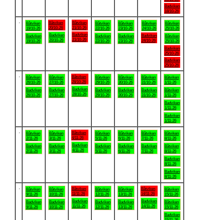
Badviken
18/10-26
.
Båtviken
Båtviken
Båtviken
Båtviken
Båtviken
Båtviken
Båtviken
20/10-26
21/10-26
19/10-26
22/10-26
23/10-26
24/10-26
25/10-26
Badviken
Badviken
Badviken
Badviken
Badviken
Badviken
Båtviken
21/10-26
20/10-26
24/10-26
19/10-26
22/10-26
23/10-26
25/10-26
Badviken
25/10-26
Badviken
25/10-26
.
Båtviken
Båtviken
Båtviken
Båtviken
Båtviken
Båtviken
Båtviken
28/10-26
26/10-26
27/10-26
29/10-26
30/10-26
31/10-26
1/11-26
Badviken
Badviken
Badviken
Badviken
Badviken
Badviken
Båtviken
28/10-26
26/10-26
27/10-26
29/10-26
30/10-26
31/10-26
1/11-26
Badviken
1/11-26
Badviken
1/11-26
.
Båtviken
Båtviken
Båtviken
Båtviken
Båtviken
Båtviken
Båtviken
4/11-26
2/11-26
3/11-26
5/11-26
6/11-26
7/11-26
8/11-26
Badviken
Badviken
Badviken
Badviken
Badviken
Badviken
Båtviken
4/11-26
2/11-26
3/11-26
5/11-26
6/11-26
7/11-26
8/11-26
Badviken
8/11-26
Badviken
8/11-26
.
Båtviken
Båtviken
Båtviken
Båtviken
Båtviken
Båtviken
Båtviken
11/11-26
14/11-26
9/11-26
10/11-26
12/11-26
13/11-26
15/11-26
Badviken
Badviken
Badviken
Badviken
Badviken
Badviken
Båtviken
11/11-26
14/11-26
9/11-26
10/11-26
12/11-26
13/11-26
15/11-26
Badviken
15/11-26