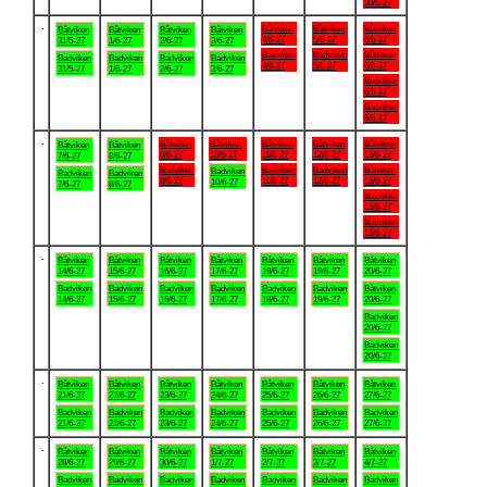
30/5-27
.
Båtviken
Båtviken
Båtviken
Båtviken
Båtviken
Båtviken
Båtviken
4/6-27
5/6-27
6/6-27
31/5-27
1/6-27
2/6-27
3/6-27
Badviken
Badviken
Båtviken
Badviken
Badviken
Badviken
Badviken
4/6-27
5/6-27
6/6-27
31/5-27
1/6-27
2/6-27
3/6-27
Badviken
6/6-27
Badviken
6/6-27
.
Båtviken
Båtviken
Båtviken
Båtviken
Båtviken
Båtviken
Båtviken
9/6-27
10/6-27
11/6-27
12/6-27
13/6-27
7/6-27
8/6-27
Badviken
Badviken
Badviken
Båtviken
Badviken
Badviken
Badviken
9/6-27
11/6-27
12/6-27
13/6-27
10/6-27
7/6-27
8/6-27
Badviken
13/6-27
Badviken
13/6-27
.
Båtviken
Båtviken
Båtviken
Båtviken
Båtviken
Båtviken
Båtviken
14/6-27
15/6-27
16/6-27
17/6-27
18/6-27
19/6-27
20/6-27
Badviken
Badviken
Badviken
Badviken
Badviken
Badviken
Båtviken
14/6-27
15/6-27
16/6-27
17/6-27
18/6-27
19/6-27
20/6-27
Badviken
20/6-27
Badviken
20/6-27
.
Båtviken
Båtviken
Båtviken
Båtviken
Båtviken
Båtviken
Båtviken
21/6-27
22/6-27
23/6-27
24/6-27
25/6-27
26/6-27
27/6-27
Badviken
Badviken
Badviken
Badviken
Badviken
Badviken
Badviken
21/6-27
22/6-27
23/6-27
24/6-27
25/6-27
26/6-27
27/6-27
.
Båtviken
Båtviken
Båtviken
Båtviken
Båtviken
Båtviken
Båtviken
28/6-27
29/6-27
30/6-27
1/7-27
2/7-27
3/7-27
4/7-27
Badviken
Badviken
Badviken
Badviken
Badviken
Badviken
Badviken