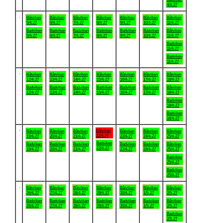
4/4-27
.
Båtviken
Båtviken
Båtviken
Båtviken
Båtviken
Båtviken
Båtviken
5/4-27
6/4-27
7/4-27
8/4-27
9/4-27
10/4-27
11/4-27
Badviken
Badviken
Badviken
Badviken
Badviken
Badviken
Båtviken
5/4-27
6/4-27
7/4-27
8/4-27
9/4-27
10/4-27
11/4-27
Badviken
11/4-27
Badviken
11/4-27
.
Båtviken
Båtviken
Båtviken
Båtviken
Båtviken
Båtviken
Båtviken
12/4-27
13/4-27
14/4-27
15/4-27
16/4-27
17/4-27
18/4-27
Badviken
Badviken
Badviken
Badviken
Badviken
Badviken
Båtviken
12/4-27
13/4-27
14/4-27
15/4-27
16/4-27
17/4-27
18/4-27
Badviken
18/4-27
Badviken
18/4-27
.
Båtviken
Båtviken
Båtviken
Båtviken
Båtviken
Båtviken
Båtviken
22/4-27
19/4-27
20/4-27
21/4-27
23/4-27
24/4-27
25/4-27
Badviken
Badviken
Badviken
Badviken
Badviken
Badviken
Båtviken
22/4-27
19/4-27
20/4-27
21/4-27
23/4-27
24/4-27
25/4-27
Badviken
25/4-27
Badviken
25/4-27
.
Båtviken
Båtviken
Båtviken
Båtviken
Båtviken
Båtviken
Båtviken
26/4-27
27/4-27
28/4-27
29/4-27
30/4-27
1/5-27
2/5-27
Badviken
Badviken
Badviken
Badviken
Badviken
Badviken
Båtviken
26/4-27
27/4-27
28/4-27
29/4-27
30/4-27
1/5-27
2/5-27
Badviken
2/5-27