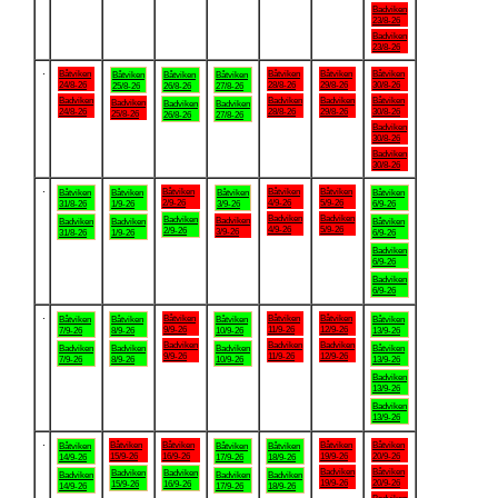
Badviken
23/8-26
Badviken
23/8-26
.
Båtviken
Båtviken
Båtviken
Båtviken
Båtviken
Båtviken
Båtviken
24/8-26
28/8-26
29/8-26
30/8-26
25/8-26
26/8-26
27/8-26
Badviken
Badviken
Badviken
Båtviken
Badviken
Badviken
Badviken
24/8-26
28/8-26
29/8-26
30/8-26
25/8-26
26/8-26
27/8-26
Badviken
30/8-26
Badviken
30/8-26
.
Båtviken
Båtviken
Båtviken
Båtviken
Båtviken
Båtviken
Båtviken
2/9-26
4/9-26
5/9-26
31/8-26
1/9-26
3/9-26
6/9-26
Badviken
Badviken
Badviken
Badviken
Badviken
Badviken
Båtviken
4/9-26
5/9-26
2/9-26
3/9-26
31/8-26
1/9-26
6/9-26
Badviken
6/9-26
Badviken
6/9-26
.
Båtviken
Båtviken
Båtviken
Båtviken
Båtviken
Båtviken
Båtviken
9/9-26
11/9-26
12/9-26
7/9-26
8/9-26
10/9-26
13/9-26
Badviken
Badviken
Badviken
Badviken
Badviken
Badviken
Båtviken
9/9-26
11/9-26
12/9-26
7/9-26
8/9-26
10/9-26
13/9-26
Badviken
13/9-26
Badviken
13/9-26
.
Båtviken
Båtviken
Båtviken
Båtviken
Båtviken
Båtviken
Båtviken
15/9-26
16/9-26
19/9-26
20/9-26
14/9-26
17/9-26
18/9-26
Badviken
Båtviken
Badviken
Badviken
Badviken
Badviken
Badviken
19/9-26
20/9-26
15/9-26
16/9-26
14/9-26
17/9-26
18/9-26