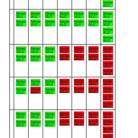
Badviken
2/5-27
.
Båtviken
Båtviken
Båtviken
Båtviken
Båtviken
Båtviken
Båtviken
3/5-27
4/5-27
5/5-27
6/5-27
7/5-27
8/5-27
9/5-27
Badviken
Badviken
Badviken
Badviken
Badviken
Badviken
Båtviken
3/5-27
4/5-27
5/5-27
6/5-27
7/5-27
8/5-27
9/5-27
Badviken
9/5-27
Badviken
9/5-27
.
Båtviken
Båtviken
Båtviken
Båtviken
Båtviken
Båtviken
Båtviken
13/5-27
14/5-27
15/5-27
16/5-27
10/5-27
11/5-27
12/5-27
Badviken
Badviken
Badviken
Båtviken
Badviken
Badviken
Badviken
13/5-27
14/5-27
15/5-27
16/5-27
10/5-27
11/5-27
12/5-27
Badviken
16/5-27
Badviken
16/5-27
.
Båtviken
Båtviken
Båtviken
Båtviken
Båtviken
Båtviken
Båtviken
20/5-27
21/5-27
22/5-27
23/5-27
17/5-27
18/5-27
19/5-27
Badviken
Badviken
Badviken
Båtviken
Badviken
Badviken
Badviken
20/5-27
21/5-27
22/5-27
23/5-27
18/5-27
17/5-27
19/5-27
Badviken
23/5-27
Badviken
23/5-27
.
Båtviken
Båtviken
Båtviken
Båtviken
Båtviken
Båtviken
Båtviken
27/5-27
28/5-27
29/5-27
30/5-27
24/5-27
25/5-27
26/5-27
Badviken
Badviken
Badviken
Båtviken
Badviken
Badviken
Badviken
27/5-27
28/5-27
29/5-27
30/5-27
24/5-27
25/5-27
26/5-27
Badviken
30/5-27
Badviken