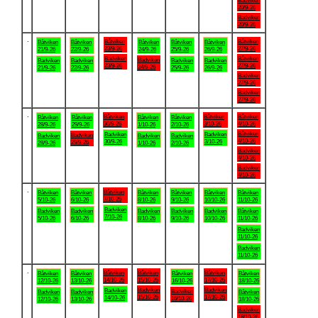
Badviken
20/9-26
Badviken
20/9-26
.
Båtviken
Båtviken
Båtviken
Båtviken
Båtviken
Båtviken
Båtviken
23/9-26
27/9-26
21/9-26
22/9-26
24/9-26
25/9-26
26/9-26
Badviken
Båtviken
Badviken
Badviken
Badviken
Badviken
Badviken
23/9-26
27/9-26
24/9-26
21/9-26
22/9-26
25/9-26
26/9-26
Badviken
27/9-26
Badviken
27/9-26
.
Båtviken
Båtviken
Båtviken
Båtviken
Båtviken
Båtviken
Båtviken
30/9-26
3/10-26
4/10-26
28/9-26
29/9-26
1/10-26
2/10-26
Båtviken
Badviken
Badviken
Badviken
Badviken
Badviken
Badviken
4/10-26
30/9-26
3/10-26
29/9-26
28/9-26
1/10-26
2/10-26
Badviken
4/10-26
Badviken
4/10-26
.
Båtviken
Båtviken
Båtviken
Båtviken
Båtviken
Båtviken
Båtviken
7/10-26
5/10-26
6/10-26
8/10-26
9/10-26
10/10-26
11/10-26
Badviken
Badviken
Badviken
Badviken
Badviken
Badviken
Båtviken
7/10-26
5/10-26
6/10-26
8/10-26
9/10-26
10/10-26
11/10-26
Badviken
11/10-26
Badviken
11/10-26
.
Båtviken
Båtviken
Båtviken
Båtviken
Båtviken
Båtviken
Båtviken
14/10-26
15/10-26
17/10-26
12/10-26
13/10-26
16/10-26
18/10-26
Badviken
Badviken
Badviken
Badviken
Badviken
Badviken
Båtviken
15/10-26
17/10-26
14/10-26
16/10-26
12/10-26
13/10-26
18/10-26
Badviken
18/10-26