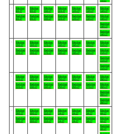
7/3-27
.
Båtviken
Båtviken
Båtviken
Båtviken
Båtviken
Båtviken
Båtviken
8/3-27
9/3-27
10/3-27
11/3-27
12/3-27
13/3-27
14/3-27
Badviken
Badviken
Badviken
Badviken
Badviken
Badviken
Båtviken
8/3-27
9/3-27
10/3-27
11/3-27
12/3-27
13/3-27
14/3-27
Badviken
14/3-27
Badviken
14/3-27
.
Båtviken
Båtviken
Båtviken
Båtviken
Båtviken
Båtviken
Båtviken
15/3-27
16/3-27
17/3-27
18/3-27
19/3-27
20/3-27
21/3-27
Badviken
Badviken
Badviken
Badviken
Badviken
Badviken
Båtviken
15/3-27
16/3-27
17/3-27
18/3-27
19/3-27
20/3-27
21/3-27
Badviken
21/3-27
Badviken
21/3-27
.
Båtviken
Båtviken
Båtviken
Båtviken
Båtviken
Båtviken
Båtviken
22/3-27
23/3-27
24/3-27
25/3-27
26/3-27
27/3-27
28/3-27
Badviken
Badviken
Badviken
Badviken
Badviken
Badviken
Båtviken
22/3-27
23/3-27
24/3-27
25/3-27
26/3-27
27/3-27
28/3-27
Badviken
28/3-27
Badviken
28/3-27
.
Båtviken
Båtviken
Båtviken
Båtviken
Båtviken
Båtviken
Båtviken
29/3-27
30/3-27
31/3-27
1/4-27
2/4-27
3/4-27
4/4-27
Badviken
Badviken
Badviken
Badviken
Badviken
Badviken
Båtviken
29/3-27
30/3-27
31/3-27
1/4-27
2/4-27
3/4-27
4/4-27
Badviken
4/4-27
Badviken