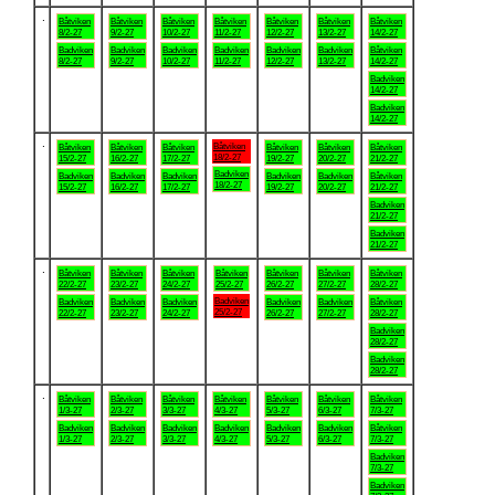
.
Båtviken
Båtviken
Båtviken
Båtviken
Båtviken
Båtviken
Båtviken
8/2-27
9/2-27
10/2-27
11/2-27
12/2-27
13/2-27
14/2-27
Badviken
Badviken
Badviken
Badviken
Badviken
Badviken
Båtviken
8/2-27
9/2-27
10/2-27
11/2-27
12/2-27
13/2-27
14/2-27
Badviken
14/2-27
Badviken
14/2-27
.
Båtviken
Båtviken
Båtviken
Båtviken
Båtviken
Båtviken
Båtviken
18/2-27
15/2-27
16/2-27
17/2-27
19/2-27
20/2-27
21/2-27
Badviken
Badviken
Badviken
Badviken
Badviken
Badviken
Båtviken
18/2-27
15/2-27
16/2-27
17/2-27
19/2-27
20/2-27
21/2-27
Badviken
21/2-27
Badviken
21/2-27
.
Båtviken
Båtviken
Båtviken
Båtviken
Båtviken
Båtviken
Båtviken
22/2-27
23/2-27
24/2-27
25/2-27
26/2-27
27/2-27
28/2-27
Badviken
Badviken
Badviken
Badviken
Badviken
Badviken
Båtviken
25/2-27
22/2-27
23/2-27
24/2-27
26/2-27
27/2-27
28/2-27
Badviken
28/2-27
Badviken
28/2-27
.
Båtviken
Båtviken
Båtviken
Båtviken
Båtviken
Båtviken
Båtviken
1/3-27
2/3-27
3/3-27
4/3-27
5/3-27
6/3-27
7/3-27
Badviken
Badviken
Badviken
Badviken
Badviken
Badviken
Båtviken
1/3-27
2/3-27
3/3-27
4/3-27
5/3-27
6/3-27
7/3-27
Badviken
7/3-27
Badviken