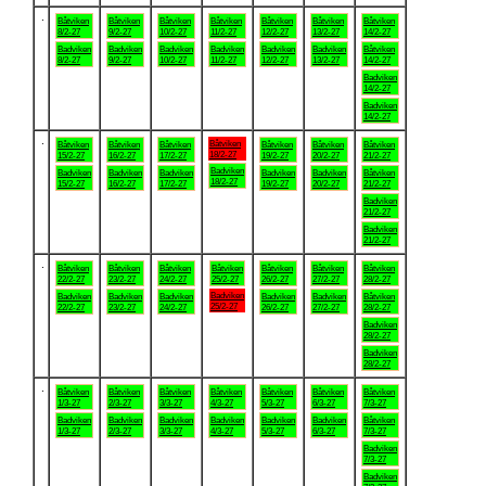
.
Båtviken
Båtviken
Båtviken
Båtviken
Båtviken
Båtviken
Båtviken
8/2-27
9/2-27
10/2-27
11/2-27
12/2-27
13/2-27
14/2-27
Badviken
Badviken
Badviken
Badviken
Badviken
Badviken
Båtviken
8/2-27
9/2-27
10/2-27
11/2-27
12/2-27
13/2-27
14/2-27
Badviken
14/2-27
Badviken
14/2-27
.
Båtviken
Båtviken
Båtviken
Båtviken
Båtviken
Båtviken
Båtviken
18/2-27
15/2-27
16/2-27
17/2-27
19/2-27
20/2-27
21/2-27
Badviken
Badviken
Badviken
Badviken
Badviken
Badviken
Båtviken
18/2-27
15/2-27
16/2-27
17/2-27
19/2-27
20/2-27
21/2-27
Badviken
21/2-27
Badviken
21/2-27
.
Båtviken
Båtviken
Båtviken
Båtviken
Båtviken
Båtviken
Båtviken
22/2-27
23/2-27
24/2-27
25/2-27
26/2-27
27/2-27
28/2-27
Badviken
Badviken
Badviken
Badviken
Badviken
Badviken
Båtviken
25/2-27
22/2-27
23/2-27
24/2-27
26/2-27
27/2-27
28/2-27
Badviken
28/2-27
Badviken
28/2-27
.
Båtviken
Båtviken
Båtviken
Båtviken
Båtviken
Båtviken
Båtviken
1/3-27
2/3-27
3/3-27
4/3-27
5/3-27
6/3-27
7/3-27
Badviken
Badviken
Badviken
Badviken
Badviken
Badviken
Båtviken
1/3-27
2/3-27
3/3-27
4/3-27
5/3-27
6/3-27
7/3-27
Badviken
7/3-27
Badviken