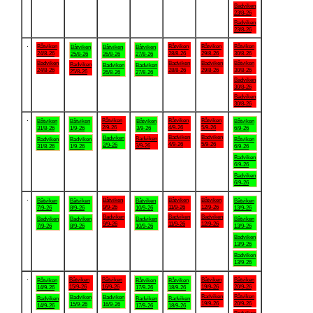
Badviken
23/8-26
Badviken
23/8-26
.
Båtviken
Båtviken
Båtviken
Båtviken
Båtviken
Båtviken
Båtviken
24/8-26
28/8-26
29/8-26
30/8-26
25/8-26
26/8-26
27/8-26
Badviken
Badviken
Badviken
Båtviken
Badviken
Badviken
Badviken
24/8-26
28/8-26
29/8-26
30/8-26
25/8-26
26/8-26
27/8-26
Badviken
30/8-26
Badviken
30/8-26
.
Båtviken
Båtviken
Båtviken
Båtviken
Båtviken
Båtviken
Båtviken
2/9-26
4/9-26
5/9-26
31/8-26
1/9-26
3/9-26
6/9-26
Badviken
Badviken
Badviken
Badviken
Badviken
Badviken
Båtviken
4/9-26
5/9-26
2/9-26
3/9-26
31/8-26
1/9-26
6/9-26
Badviken
6/9-26
Badviken
6/9-26
.
Båtviken
Båtviken
Båtviken
Båtviken
Båtviken
Båtviken
Båtviken
9/9-26
11/9-26
12/9-26
7/9-26
8/9-26
10/9-26
13/9-26
Badviken
Badviken
Badviken
Badviken
Badviken
Badviken
Båtviken
9/9-26
11/9-26
12/9-26
7/9-26
8/9-26
10/9-26
13/9-26
Badviken
13/9-26
Badviken
13/9-26
.
Båtviken
Båtviken
Båtviken
Båtviken
Båtviken
Båtviken
Båtviken
15/9-26
16/9-26
19/9-26
20/9-26
14/9-26
17/9-26
18/9-26
Badviken
Båtviken
Badviken
Badviken
Badviken
Badviken
Badviken
19/9-26
20/9-26
15/9-26
16/9-26
14/9-26
17/9-26
18/9-26