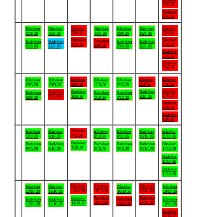
Badviken
20/9-26
Badviken
20/9-26
.
Båtviken
Båtviken
Båtviken
Båtviken
Båtviken
Båtviken
Båtviken
23/9-26
27/9-26
21/9-26
22/9-26
24/9-26
25/9-26
26/9-26
Badviken
Båtviken
Badviken
Badviken
Badviken
Badviken
Badviken
23/9-26
27/9-26
24/9-26
21/9-26
22/9-26
25/9-26
26/9-26
Badviken
27/9-26
Badviken
27/9-26
.
Båtviken
Båtviken
Båtviken
Båtviken
Båtviken
Båtviken
Båtviken
30/9-26
3/10-26
4/10-26
28/9-26
29/9-26
1/10-26
2/10-26
Båtviken
Badviken
Badviken
Badviken
Badviken
Badviken
Badviken
4/10-26
30/9-26
3/10-26
29/9-26
28/9-26
1/10-26
2/10-26
Badviken
4/10-26
Badviken
4/10-26
.
Båtviken
Båtviken
Båtviken
Båtviken
Båtviken
Båtviken
Båtviken
7/10-26
5/10-26
6/10-26
8/10-26
9/10-26
10/10-26
11/10-26
Badviken
Badviken
Badviken
Badviken
Badviken
Badviken
Båtviken
7/10-26
5/10-26
6/10-26
8/10-26
9/10-26
10/10-26
11/10-26
Badviken
11/10-26
Badviken
11/10-26
.
Båtviken
Båtviken
Båtviken
Båtviken
Båtviken
Båtviken
Båtviken
14/10-26
15/10-26
17/10-26
12/10-26
13/10-26
16/10-26
18/10-26
Badviken
Badviken
Badviken
Badviken
Badviken
Badviken
Båtviken
15/10-26
17/10-26
14/10-26
16/10-26
12/10-26
13/10-26
18/10-26
Badviken
18/10-26