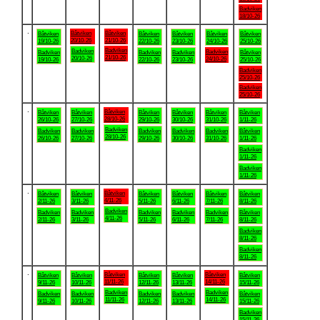
Badviken
18/10-26
.
Båtviken
Båtviken
Båtviken
Båtviken
Båtviken
Båtviken
Båtviken
20/10-26
21/10-26
19/10-26
22/10-26
23/10-26
24/10-26
25/10-26
Badviken
Badviken
Badviken
Badviken
Badviken
Badviken
Båtviken
21/10-26
20/10-26
24/10-26
19/10-26
22/10-26
23/10-26
25/10-26
Badviken
25/10-26
Badviken
25/10-26
.
Båtviken
Båtviken
Båtviken
Båtviken
Båtviken
Båtviken
Båtviken
28/10-26
26/10-26
27/10-26
29/10-26
30/10-26
31/10-26
1/11-26
Badviken
Badviken
Badviken
Badviken
Badviken
Badviken
Båtviken
28/10-26
26/10-26
27/10-26
29/10-26
30/10-26
31/10-26
1/11-26
Badviken
1/11-26
Badviken
1/11-26
.
Båtviken
Båtviken
Båtviken
Båtviken
Båtviken
Båtviken
Båtviken
4/11-26
2/11-26
3/11-26
5/11-26
6/11-26
7/11-26
8/11-26
Badviken
Badviken
Badviken
Badviken
Badviken
Badviken
Båtviken
4/11-26
2/11-26
3/11-26
5/11-26
6/11-26
7/11-26
8/11-26
Badviken
8/11-26
Badviken
8/11-26
.
Båtviken
Båtviken
Båtviken
Båtviken
Båtviken
Båtviken
Båtviken
11/11-26
14/11-26
9/11-26
10/11-26
12/11-26
13/11-26
15/11-26
Badviken
Badviken
Badviken
Badviken
Badviken
Badviken
Båtviken
11/11-26
14/11-26
9/11-26
10/11-26
12/11-26
13/11-26
15/11-26
Badviken
15/11-26