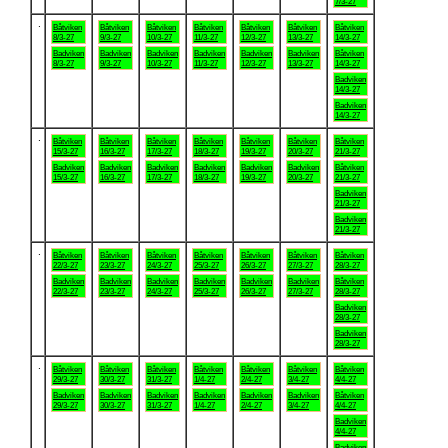
7/3-27
.
Båtviken
Båtviken
Båtviken
Båtviken
Båtviken
Båtviken
Båtviken
8/3-27
9/3-27
10/3-27
11/3-27
12/3-27
13/3-27
14/3-27
Badviken
Badviken
Badviken
Badviken
Badviken
Badviken
Båtviken
8/3-27
9/3-27
10/3-27
11/3-27
12/3-27
13/3-27
14/3-27
Badviken
14/3-27
Badviken
14/3-27
.
Båtviken
Båtviken
Båtviken
Båtviken
Båtviken
Båtviken
Båtviken
15/3-27
16/3-27
17/3-27
18/3-27
19/3-27
20/3-27
21/3-27
Badviken
Badviken
Badviken
Badviken
Badviken
Badviken
Båtviken
15/3-27
16/3-27
17/3-27
18/3-27
19/3-27
20/3-27
21/3-27
Badviken
21/3-27
Badviken
21/3-27
.
Båtviken
Båtviken
Båtviken
Båtviken
Båtviken
Båtviken
Båtviken
22/3-27
23/3-27
24/3-27
25/3-27
26/3-27
27/3-27
28/3-27
Badviken
Badviken
Badviken
Badviken
Badviken
Badviken
Båtviken
22/3-27
23/3-27
24/3-27
25/3-27
26/3-27
27/3-27
28/3-27
Badviken
28/3-27
Badviken
28/3-27
.
Båtviken
Båtviken
Båtviken
Båtviken
Båtviken
Båtviken
Båtviken
29/3-27
30/3-27
31/3-27
1/4-27
2/4-27
3/4-27
4/4-27
Badviken
Badviken
Badviken
Badviken
Badviken
Badviken
Båtviken
29/3-27
30/3-27
31/3-27
1/4-27
2/4-27
3/4-27
4/4-27
Badviken
4/4-27
Badviken