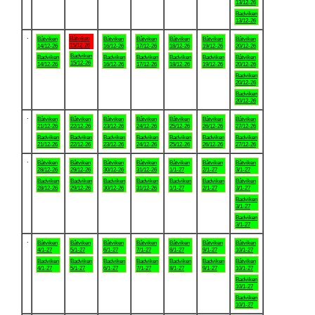
13/12-26
Badviken
13/12-26
.
Båtviken
Båtviken
Båtviken
Båtviken
Båtviken
Båtviken
Båtviken
15/12-26
14/12-26
16/12-26
17/12-26
18/12-26
19/12-26
20/12-26
Badviken
Badviken
Badviken
Badviken
Badviken
Badviken
Båtviken
15/12-26
14/12-26
16/12-26
17/12-26
18/12-26
19/12-26
20/12-26
Badviken
20/12-26
Badviken
20/12-26
.
Båtviken
Båtviken
Båtviken
Båtviken
Båtviken
Båtviken
Båtviken
21/12-26
22/12-26
23/12-26
24/12-26
25/12-26
26/12-26
27/12-26
Badviken
Badviken
Badviken
Badviken
Badviken
Badviken
Badviken
21/12-26
22/12-26
23/12-26
24/12-26
25/12-26
26/12-26
27/12-26
.
Båtviken
Båtviken
Båtviken
Båtviken
Båtviken
Båtviken
Båtviken
28/12-26
29/12-26
30/12-26
31/12-26
1/1-27
2/1-27
3/1-27
Badviken
Badviken
Badviken
Badviken
Badviken
Badviken
Båtviken
28/12-26
29/12-26
30/12-26
31/12-26
1/1-27
2/1-27
3/1-27
Badviken
3/1-27
Badviken
3/1-27
.
Båtviken
Båtviken
Båtviken
Båtviken
Båtviken
Båtviken
Båtviken
4/1-27
5/1-27
6/1-27
7/1-27
8/1-27
9/1-27
10/1-27
Badviken
Badviken
Badviken
Badviken
Badviken
Badviken
Båtviken
4/1-27
5/1-27
6/1-27
7/1-27
8/1-27
9/1-27
10/1-27
Badviken
10/1-27
Badviken
10/1-27