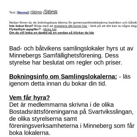
Störst
Större
Text: [
Normal
] [
] [
]
Nedan finner du de bokningsbara tiderna för gemensamhetslokalerna badviken och båtvik
Inte bokat förut?
Börja med att
registrera ditt konto här.
- tänk på att det kan ta några daga
Flyttat/bytt uppgifter?
-
klicka här
Om du vill boka en dagtid på en vardag så klickar du här
Bad- och båtvikens samlingslokaler hyrs ut av
Minnebergs Samfällighetsförening. Dess
styrelse har beslutat om regler och priser.
Bokningsinfo om Samlingslokalerna:
- läs
igenom detta innan du bokar din tid.
Vem får hyra?
Det är medlemmarna skrivna i de olika
Bostadsrättsföreningarna på Svartviksslingan,
de olika styrelserna samt
föreningsverksamheterna i Minneberg som får
boka lokalerna.