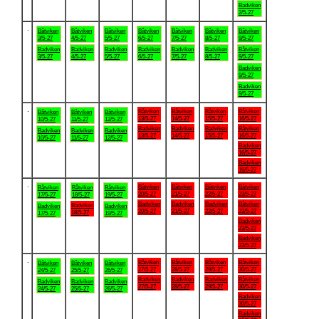
Badviken
2/5-27
.
Båtviken
Båtviken
Båtviken
Båtviken
Båtviken
Båtviken
Båtviken
3/5-27
4/5-27
5/5-27
6/5-27
7/5-27
8/5-27
9/5-27
Badviken
Badviken
Badviken
Badviken
Badviken
Badviken
Båtviken
3/5-27
4/5-27
5/5-27
6/5-27
7/5-27
8/5-27
9/5-27
Badviken
9/5-27
Badviken
9/5-27
.
Båtviken
Båtviken
Båtviken
Båtviken
Båtviken
Båtviken
Båtviken
13/5-27
14/5-27
15/5-27
16/5-27
10/5-27
11/5-27
12/5-27
Badviken
Badviken
Badviken
Båtviken
Badviken
Badviken
Badviken
13/5-27
14/5-27
15/5-27
16/5-27
10/5-27
11/5-27
12/5-27
Badviken
16/5-27
Badviken
16/5-27
.
Båtviken
Båtviken
Båtviken
Båtviken
Båtviken
Båtviken
Båtviken
20/5-27
21/5-27
22/5-27
23/5-27
17/5-27
18/5-27
19/5-27
Badviken
Badviken
Badviken
Båtviken
Badviken
Badviken
Badviken
20/5-27
21/5-27
22/5-27
23/5-27
18/5-27
17/5-27
19/5-27
Badviken
23/5-27
Badviken
23/5-27
.
Båtviken
Båtviken
Båtviken
Båtviken
Båtviken
Båtviken
Båtviken
27/5-27
28/5-27
29/5-27
30/5-27
24/5-27
25/5-27
26/5-27
Badviken
Badviken
Badviken
Båtviken
Badviken
Badviken
Badviken
27/5-27
28/5-27
29/5-27
30/5-27
24/5-27
25/5-27
26/5-27
Badviken
30/5-27
Badviken