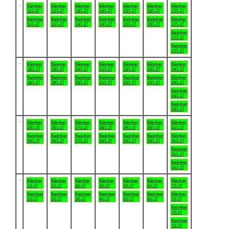
.
Båtviken
Båtviken
Båtviken
Båtviken
Båtviken
Båtviken
Båtviken
11/1-27
12/1-27
13/1-27
14/1-27
15/1-27
16/1-27
17/1-27
Badviken
Badviken
Badviken
Badviken
Badviken
Badviken
Båtviken
11/1-27
12/1-27
13/1-27
14/1-27
15/1-27
16/1-27
17/1-27
Badviken
17/1-27
Badviken
17/1-27
.
Båtviken
Båtviken
Båtviken
Båtviken
Båtviken
Båtviken
Båtviken
18/1-27
19/1-27
20/1-27
21/1-27
22/1-27
23/1-27
24/1-27
Badviken
Badviken
Badviken
Badviken
Badviken
Badviken
Båtviken
18/1-27
19/1-27
20/1-27
21/1-27
22/1-27
23/1-27
24/1-27
Badviken
24/1-27
Badviken
24/1-27
.
Båtviken
Båtviken
Båtviken
Båtviken
Båtviken
Båtviken
Båtviken
25/1-27
26/1-27
27/1-27
28/1-27
29/1-27
30/1-27
31/1-27
Badviken
Badviken
Badviken
Badviken
Badviken
Badviken
Båtviken
25/1-27
26/1-27
27/1-27
28/1-27
29/1-27
30/1-27
31/1-27
Badviken
31/1-27
Badviken
31/1-27
.
Båtviken
Båtviken
Båtviken
Båtviken
Båtviken
Båtviken
Båtviken
1/2-27
2/2-27
3/2-27
4/2-27
5/2-27
6/2-27
7/2-27
Badviken
Badviken
Badviken
Badviken
Badviken
Badviken
Båtviken
1/2-27
2/2-27
3/2-27
4/2-27
5/2-27
6/2-27
7/2-27
Badviken
7/2-27
Badviken
7/2-27