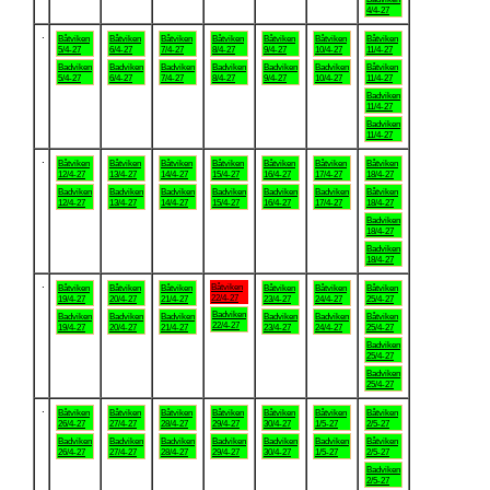
4/4-27
.
Båtviken
Båtviken
Båtviken
Båtviken
Båtviken
Båtviken
Båtviken
5/4-27
6/4-27
7/4-27
8/4-27
9/4-27
10/4-27
11/4-27
Badviken
Badviken
Badviken
Badviken
Badviken
Badviken
Båtviken
5/4-27
6/4-27
7/4-27
8/4-27
9/4-27
10/4-27
11/4-27
Badviken
11/4-27
Badviken
11/4-27
.
Båtviken
Båtviken
Båtviken
Båtviken
Båtviken
Båtviken
Båtviken
12/4-27
13/4-27
14/4-27
15/4-27
16/4-27
17/4-27
18/4-27
Badviken
Badviken
Badviken
Badviken
Badviken
Badviken
Båtviken
12/4-27
13/4-27
14/4-27
15/4-27
16/4-27
17/4-27
18/4-27
Badviken
18/4-27
Badviken
18/4-27
.
Båtviken
Båtviken
Båtviken
Båtviken
Båtviken
Båtviken
Båtviken
22/4-27
19/4-27
20/4-27
21/4-27
23/4-27
24/4-27
25/4-27
Badviken
Badviken
Badviken
Badviken
Badviken
Badviken
Båtviken
22/4-27
19/4-27
20/4-27
21/4-27
23/4-27
24/4-27
25/4-27
Badviken
25/4-27
Badviken
25/4-27
.
Båtviken
Båtviken
Båtviken
Båtviken
Båtviken
Båtviken
Båtviken
26/4-27
27/4-27
28/4-27
29/4-27
30/4-27
1/5-27
2/5-27
Badviken
Badviken
Badviken
Badviken
Badviken
Badviken
Båtviken
26/4-27
27/4-27
28/4-27
29/4-27
30/4-27
1/5-27
2/5-27
Badviken
2/5-27