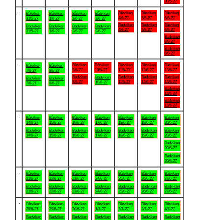
30/5-27
.
Båtviken
Båtviken
Båtviken
Båtviken
Båtviken
Båtviken
Båtviken
4/6-27
5/6-27
6/6-27
31/5-27
1/6-27
2/6-27
3/6-27
Badviken
Badviken
Båtviken
Badviken
Badviken
Badviken
Badviken
4/6-27
5/6-27
6/6-27
31/5-27
1/6-27
2/6-27
3/6-27
Badviken
6/6-27
Badviken
6/6-27
.
Båtviken
Båtviken
Båtviken
Båtviken
Båtviken
Båtviken
Båtviken
9/6-27
10/6-27
11/6-27
12/6-27
13/6-27
7/6-27
8/6-27
Badviken
Badviken
Badviken
Båtviken
Badviken
Badviken
Badviken
9/6-27
11/6-27
12/6-27
13/6-27
10/6-27
7/6-27
8/6-27
Badviken
13/6-27
Badviken
13/6-27
.
Båtviken
Båtviken
Båtviken
Båtviken
Båtviken
Båtviken
Båtviken
14/6-27
15/6-27
16/6-27
17/6-27
18/6-27
19/6-27
20/6-27
Badviken
Badviken
Badviken
Badviken
Badviken
Badviken
Båtviken
14/6-27
15/6-27
16/6-27
17/6-27
18/6-27
19/6-27
20/6-27
Badviken
20/6-27
Badviken
20/6-27
.
Båtviken
Båtviken
Båtviken
Båtviken
Båtviken
Båtviken
Båtviken
21/6-27
22/6-27
23/6-27
24/6-27
25/6-27
26/6-27
27/6-27
Badviken
Badviken
Badviken
Badviken
Badviken
Badviken
Badviken
21/6-27
22/6-27
23/6-27
24/6-27
25/6-27
26/6-27
27/6-27
.
Båtviken
Båtviken
Båtviken
Båtviken
Båtviken
Båtviken
Båtviken
28/6-27
29/6-27
30/6-27
1/7-27
2/7-27
3/7-27
4/7-27
Badviken
Badviken
Badviken
Badviken
Badviken
Badviken
Badviken