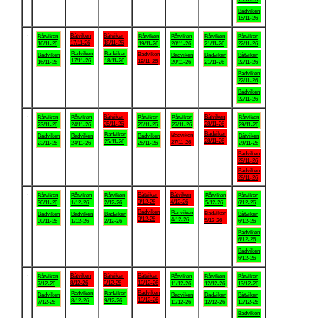
Badviken
15/11-26
.
Båtviken
Båtviken
Båtviken
Båtviken
Båtviken
Båtviken
Båtviken
17/11-26
18/11-26
16/11-26
19/11-26
20/11-26
21/11-26
22/11-26
Badviken
Badviken
Badviken
Badviken
Badviken
Badviken
Båtviken
17/11-26
18/11-26
19/11-26
16/11-26
20/11-26
21/11-26
22/11-26
Badviken
22/11-26
Badviken
22/11-26
.
Båtviken
Båtviken
Båtviken
Båtviken
Båtviken
Båtviken
Båtviken
25/11-26
28/11-26
23/11-26
24/11-26
26/11-26
27/11-26
29/11-26
Badviken
Badviken
Badviken
Badviken
Badviken
Badviken
Båtviken
28/11-26
25/11-26
27/11-26
23/11-26
24/11-26
26/11-26
29/11-26
Badviken
29/11-26
Badviken
29/11-26
.
Båtviken
Båtviken
Båtviken
Båtviken
Båtviken
Båtviken
Båtviken
3/12-26
4/12-26
30/11-26
1/12-26
2/12-26
5/12-26
6/12-26
Badviken
Badviken
Badviken
Badviken
Badviken
Badviken
Båtviken
3/12-26
4/12-26
5/12-26
30/11-26
1/12-26
2/12-26
6/12-26
Badviken
6/12-26
Badviken
6/12-26
.
Båtviken
Båtviken
Båtviken
Båtviken
Båtviken
Båtviken
Båtviken
8/12-26
9/12-26
10/12-26
7/12-26
11/12-26
12/12-26
13/12-26
Badviken
Badviken
Badviken
Badviken
Badviken
Badviken
Båtviken
10/12-26
8/12-26
9/12-26
7/12-26
11/12-26
12/12-26
13/12-26
Badviken