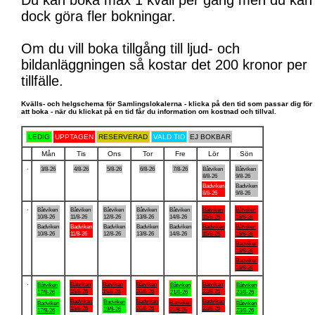
Du kan boka max 1 kväll per gång men du kan
dock göra fler bokningar.
Om du vill boka tillgång till ljud- och
bildanläggningen så kostar det 200 kronor per
tillfälle.
Kvälls- och helgschema för Samlingslokalerna - klicka på den tid som passar dig för
att boka - när du klickat på en tid får du information om kostnad och tillval.
LEDIG
UPPTAGEN
RESERVERAD
VALD TID
EJ BOKBAR
Mån
Tis
Ons
Tor
Fre
Lör
Sön
.
3/8-26
4/8-26
5/8-26
6/8-26
7/8-26
Båtviken
Båtviken
8/8-26
9/8-26
Badviken
Badviken
8/8-26
9/8-26
.
Båtviken
Båtviken
Båtviken
Båtviken
Båtviken
Båtviken
Båtviken
10/8-26
11/8-26
12/8-26
13/8-26
14/8-26
15/8-26
16/8-26
Badviken
Badviken
Badviken
Badviken
Badviken
Badviken
Båtviken
10/8-26
11/8-26
12/8-26
13/8-26
14/8-26
15/8-26
16/8-26
Badviken
16/8-26
Badviken
16/8-26
.
Båtviken
Båtviken
Båtviken
Båtviken
Båtviken
Båtviken
Båtviken
18/8-26
19/8-26
20/8-26
22/8-26
17/8-26
21/8-26
23/8-26
Badviken
Badviken
Badviken
Badviken
Badviken
Badviken
Båtviken
18/8-26
20/8-26
22/8-26
19/8-26
21/8-26
17/8-26
23/8-26