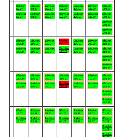
.
Båtviken
Båtviken
Båtviken
Båtviken
Båtviken
Båtviken
Båtviken
8/2-27
9/2-27
10/2-27
11/2-27
12/2-27
13/2-27
14/2-27
Badviken
Badviken
Badviken
Badviken
Badviken
Badviken
Båtviken
8/2-27
9/2-27
10/2-27
11/2-27
12/2-27
13/2-27
14/2-27
Badviken
14/2-27
Badviken
14/2-27
.
Båtviken
Båtviken
Båtviken
Båtviken
Båtviken
Båtviken
Båtviken
18/2-27
15/2-27
16/2-27
17/2-27
19/2-27
20/2-27
21/2-27
Badviken
Badviken
Badviken
Badviken
Badviken
Badviken
Båtviken
18/2-27
15/2-27
16/2-27
17/2-27
19/2-27
20/2-27
21/2-27
Badviken
21/2-27
Badviken
21/2-27
.
Båtviken
Båtviken
Båtviken
Båtviken
Båtviken
Båtviken
Båtviken
22/2-27
23/2-27
24/2-27
25/2-27
26/2-27
27/2-27
28/2-27
Badviken
Badviken
Badviken
Badviken
Badviken
Badviken
Båtviken
25/2-27
22/2-27
23/2-27
24/2-27
26/2-27
27/2-27
28/2-27
Badviken
28/2-27
Badviken
28/2-27
.
Båtviken
Båtviken
Båtviken
Båtviken
Båtviken
Båtviken
Båtviken
1/3-27
2/3-27
3/3-27
4/3-27
5/3-27
6/3-27
7/3-27
Badviken
Badviken
Badviken
Badviken
Badviken
Badviken
Båtviken
1/3-27
2/3-27
3/3-27
4/3-27
5/3-27
6/3-27
7/3-27
Badviken
7/3-27
Badviken