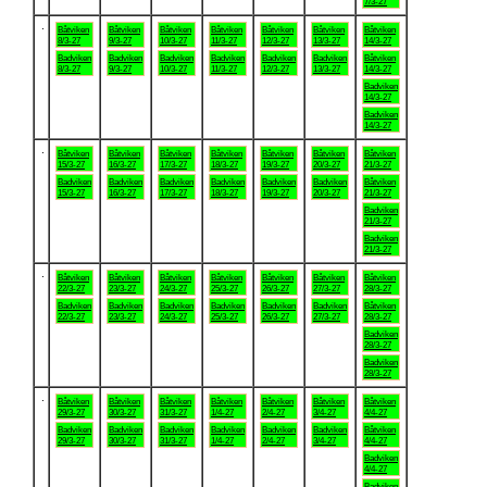
7/3-27
.
Båtviken
Båtviken
Båtviken
Båtviken
Båtviken
Båtviken
Båtviken
8/3-27
9/3-27
10/3-27
11/3-27
12/3-27
13/3-27
14/3-27
Badviken
Badviken
Badviken
Badviken
Badviken
Badviken
Båtviken
8/3-27
9/3-27
10/3-27
11/3-27
12/3-27
13/3-27
14/3-27
Badviken
14/3-27
Badviken
14/3-27
.
Båtviken
Båtviken
Båtviken
Båtviken
Båtviken
Båtviken
Båtviken
15/3-27
16/3-27
17/3-27
18/3-27
19/3-27
20/3-27
21/3-27
Badviken
Badviken
Badviken
Badviken
Badviken
Badviken
Båtviken
15/3-27
16/3-27
17/3-27
18/3-27
19/3-27
20/3-27
21/3-27
Badviken
21/3-27
Badviken
21/3-27
.
Båtviken
Båtviken
Båtviken
Båtviken
Båtviken
Båtviken
Båtviken
22/3-27
23/3-27
24/3-27
25/3-27
26/3-27
27/3-27
28/3-27
Badviken
Badviken
Badviken
Badviken
Badviken
Badviken
Båtviken
22/3-27
23/3-27
24/3-27
25/3-27
26/3-27
27/3-27
28/3-27
Badviken
28/3-27
Badviken
28/3-27
.
Båtviken
Båtviken
Båtviken
Båtviken
Båtviken
Båtviken
Båtviken
29/3-27
30/3-27
31/3-27
1/4-27
2/4-27
3/4-27
4/4-27
Badviken
Badviken
Badviken
Badviken
Badviken
Badviken
Båtviken
29/3-27
30/3-27
31/3-27
1/4-27
2/4-27
3/4-27
4/4-27
Badviken
4/4-27
Badviken