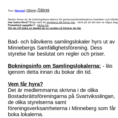
Störst
Större
Text: [
Normal
] [
] [
]
Nedan finner du de bokningsbara tiderna för gemensamhetslokalerna badviken och båtvik
Inte bokat förut?
Börja med att
registrera ditt konto här.
- tänk på att det kan ta några daga
Flyttat/bytt uppgifter?
-
klicka här
Om du vill boka en dagtid på en vardag så klickar du här
Bad- och båtvikens samlingslokaler hyrs ut av
Minnebergs Samfällighetsförening. Dess
styrelse har beslutat om regler och priser.
Bokningsinfo om Samlingslokalerna:
- läs
igenom detta innan du bokar din tid.
Vem får hyra?
Det är medlemmarna skrivna i de olika
Bostadsrättsföreningarna på Svartviksslingan,
de olika styrelserna samt
föreningsverksamheterna i Minneberg som får
boka lokalerna.