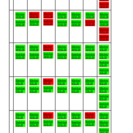
Badviken
18/10-26
.
Båtviken
Båtviken
Båtviken
Båtviken
Båtviken
Båtviken
Båtviken
20/10-26
21/10-26
19/10-26
22/10-26
23/10-26
24/10-26
25/10-26
Badviken
Badviken
Badviken
Badviken
Badviken
Badviken
Båtviken
21/10-26
20/10-26
24/10-26
19/10-26
22/10-26
23/10-26
25/10-26
Badviken
25/10-26
Badviken
25/10-26
.
Båtviken
Båtviken
Båtviken
Båtviken
Båtviken
Båtviken
Båtviken
28/10-26
26/10-26
27/10-26
29/10-26
30/10-26
31/10-26
1/11-26
Badviken
Badviken
Badviken
Badviken
Badviken
Badviken
Båtviken
28/10-26
26/10-26
27/10-26
29/10-26
30/10-26
31/10-26
1/11-26
Badviken
1/11-26
Badviken
1/11-26
.
Båtviken
Båtviken
Båtviken
Båtviken
Båtviken
Båtviken
Båtviken
4/11-26
2/11-26
3/11-26
5/11-26
6/11-26
7/11-26
8/11-26
Badviken
Badviken
Badviken
Badviken
Badviken
Badviken
Båtviken
4/11-26
2/11-26
3/11-26
5/11-26
6/11-26
7/11-26
8/11-26
Badviken
8/11-26
Badviken
8/11-26
.
Båtviken
Båtviken
Båtviken
Båtviken
Båtviken
Båtviken
Båtviken
11/11-26
14/11-26
9/11-26
10/11-26
12/11-26
13/11-26
15/11-26
Badviken
Badviken
Badviken
Badviken
Badviken
Badviken
Båtviken
11/11-26
14/11-26
9/11-26
10/11-26
12/11-26
13/11-26
15/11-26
Badviken
15/11-26