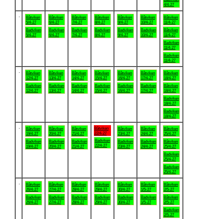
4/4-27
.
Båtviken
Båtviken
Båtviken
Båtviken
Båtviken
Båtviken
Båtviken
5/4-27
6/4-27
7/4-27
8/4-27
9/4-27
10/4-27
11/4-27
Badviken
Badviken
Badviken
Badviken
Badviken
Badviken
Båtviken
5/4-27
6/4-27
7/4-27
8/4-27
9/4-27
10/4-27
11/4-27
Badviken
11/4-27
Badviken
11/4-27
.
Båtviken
Båtviken
Båtviken
Båtviken
Båtviken
Båtviken
Båtviken
12/4-27
13/4-27
14/4-27
15/4-27
16/4-27
17/4-27
18/4-27
Badviken
Badviken
Badviken
Badviken
Badviken
Badviken
Båtviken
12/4-27
13/4-27
14/4-27
15/4-27
16/4-27
17/4-27
18/4-27
Badviken
18/4-27
Badviken
18/4-27
.
Båtviken
Båtviken
Båtviken
Båtviken
Båtviken
Båtviken
Båtviken
22/4-27
19/4-27
20/4-27
21/4-27
23/4-27
24/4-27
25/4-27
Badviken
Badviken
Badviken
Badviken
Badviken
Badviken
Båtviken
22/4-27
19/4-27
20/4-27
21/4-27
23/4-27
24/4-27
25/4-27
Badviken
25/4-27
Badviken
25/4-27
.
Båtviken
Båtviken
Båtviken
Båtviken
Båtviken
Båtviken
Båtviken
26/4-27
27/4-27
28/4-27
29/4-27
30/4-27
1/5-27
2/5-27
Badviken
Badviken
Badviken
Badviken
Badviken
Badviken
Båtviken
26/4-27
27/4-27
28/4-27
29/4-27
30/4-27
1/5-27
2/5-27
Badviken
2/5-27