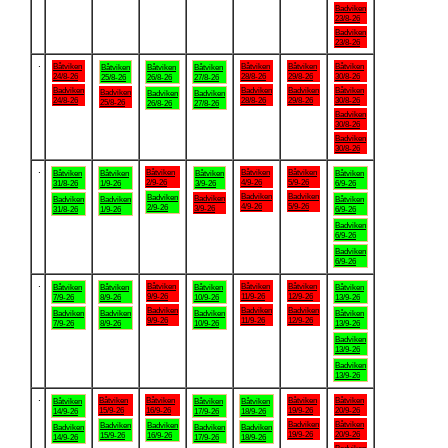
Badviken
23/8-26
Badviken
23/8-26
.
Båtviken
Båtviken
Båtviken
Båtviken
Båtviken
Båtviken
Båtviken
24/8-26
28/8-26
29/8-26
30/8-26
25/8-26
26/8-26
27/8-26
Badviken
Badviken
Badviken
Båtviken
Badviken
Badviken
Badviken
24/8-26
28/8-26
29/8-26
30/8-26
25/8-26
26/8-26
27/8-26
Badviken
30/8-26
Badviken
30/8-26
.
Båtviken
Båtviken
Båtviken
Båtviken
Båtviken
Båtviken
Båtviken
2/9-26
4/9-26
5/9-26
31/8-26
1/9-26
3/9-26
6/9-26
Badviken
Badviken
Badviken
Badviken
Badviken
Badviken
Båtviken
4/9-26
5/9-26
2/9-26
3/9-26
31/8-26
1/9-26
6/9-26
Badviken
6/9-26
Badviken
6/9-26
.
Båtviken
Båtviken
Båtviken
Båtviken
Båtviken
Båtviken
Båtviken
9/9-26
11/9-26
12/9-26
7/9-26
8/9-26
10/9-26
13/9-26
Badviken
Badviken
Badviken
Badviken
Badviken
Badviken
Båtviken
9/9-26
11/9-26
12/9-26
7/9-26
8/9-26
10/9-26
13/9-26
Badviken
13/9-26
Badviken
13/9-26
.
Båtviken
Båtviken
Båtviken
Båtviken
Båtviken
Båtviken
Båtviken
15/9-26
16/9-26
19/9-26
20/9-26
14/9-26
17/9-26
18/9-26
Badviken
Båtviken
Badviken
Badviken
Badviken
Badviken
Badviken
19/9-26
20/9-26
15/9-26
16/9-26
14/9-26
17/9-26
18/9-26