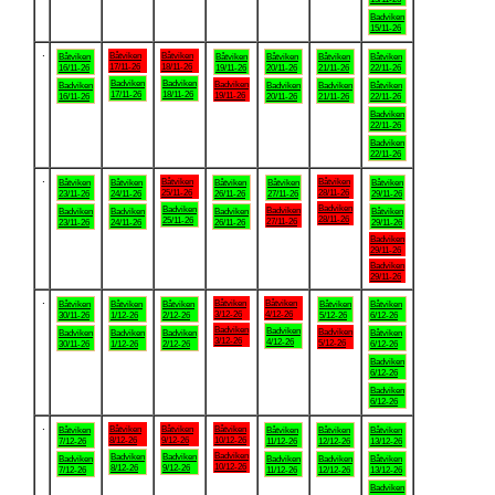
Badviken
15/11-26
.
Båtviken
Båtviken
Båtviken
Båtviken
Båtviken
Båtviken
Båtviken
17/11-26
18/11-26
16/11-26
19/11-26
20/11-26
21/11-26
22/11-26
Badviken
Badviken
Badviken
Badviken
Badviken
Badviken
Båtviken
17/11-26
18/11-26
19/11-26
16/11-26
20/11-26
21/11-26
22/11-26
Badviken
22/11-26
Badviken
22/11-26
.
Båtviken
Båtviken
Båtviken
Båtviken
Båtviken
Båtviken
Båtviken
25/11-26
28/11-26
23/11-26
24/11-26
26/11-26
27/11-26
29/11-26
Badviken
Badviken
Badviken
Badviken
Badviken
Badviken
Båtviken
28/11-26
25/11-26
27/11-26
23/11-26
24/11-26
26/11-26
29/11-26
Badviken
29/11-26
Badviken
29/11-26
.
Båtviken
Båtviken
Båtviken
Båtviken
Båtviken
Båtviken
Båtviken
3/12-26
4/12-26
30/11-26
1/12-26
2/12-26
5/12-26
6/12-26
Badviken
Badviken
Badviken
Badviken
Badviken
Badviken
Båtviken
3/12-26
4/12-26
5/12-26
30/11-26
1/12-26
2/12-26
6/12-26
Badviken
6/12-26
Badviken
6/12-26
.
Båtviken
Båtviken
Båtviken
Båtviken
Båtviken
Båtviken
Båtviken
8/12-26
9/12-26
10/12-26
7/12-26
11/12-26
12/12-26
13/12-26
Badviken
Badviken
Badviken
Badviken
Badviken
Badviken
Båtviken
10/12-26
8/12-26
9/12-26
7/12-26
11/12-26
12/12-26
13/12-26
Badviken