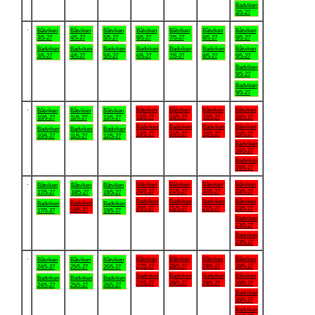
Badviken
2/5-27
.
Båtviken
Båtviken
Båtviken
Båtviken
Båtviken
Båtviken
Båtviken
3/5-27
4/5-27
5/5-27
6/5-27
7/5-27
8/5-27
9/5-27
Badviken
Badviken
Badviken
Badviken
Badviken
Badviken
Båtviken
3/5-27
4/5-27
5/5-27
6/5-27
7/5-27
8/5-27
9/5-27
Badviken
9/5-27
Badviken
9/5-27
.
Båtviken
Båtviken
Båtviken
Båtviken
Båtviken
Båtviken
Båtviken
13/5-27
14/5-27
15/5-27
16/5-27
10/5-27
11/5-27
12/5-27
Badviken
Badviken
Badviken
Båtviken
Badviken
Badviken
Badviken
13/5-27
14/5-27
15/5-27
16/5-27
10/5-27
11/5-27
12/5-27
Badviken
16/5-27
Badviken
16/5-27
.
Båtviken
Båtviken
Båtviken
Båtviken
Båtviken
Båtviken
Båtviken
20/5-27
21/5-27
22/5-27
23/5-27
17/5-27
18/5-27
19/5-27
Badviken
Badviken
Badviken
Båtviken
Badviken
Badviken
Badviken
20/5-27
21/5-27
22/5-27
23/5-27
18/5-27
17/5-27
19/5-27
Badviken
23/5-27
Badviken
23/5-27
.
Båtviken
Båtviken
Båtviken
Båtviken
Båtviken
Båtviken
Båtviken
27/5-27
28/5-27
29/5-27
30/5-27
24/5-27
25/5-27
26/5-27
Badviken
Badviken
Badviken
Båtviken
Badviken
Badviken
Badviken
27/5-27
28/5-27
29/5-27
30/5-27
24/5-27
25/5-27
26/5-27
Badviken
30/5-27
Badviken