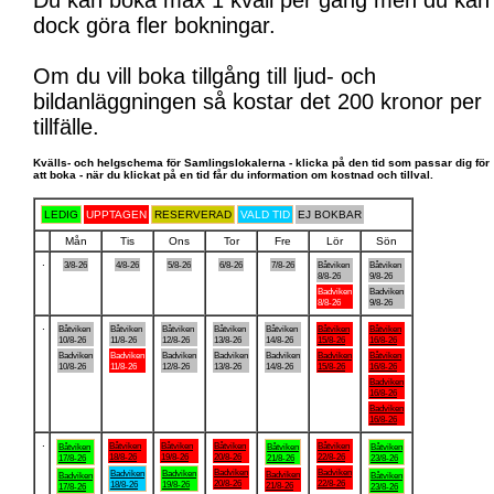
Du kan boka max 1 kväll per gång men du kan
dock göra fler bokningar.
Om du vill boka tillgång till ljud- och
bildanläggningen så kostar det 200 kronor per
tillfälle.
Kvälls- och helgschema för Samlingslokalerna - klicka på den tid som passar dig för
att boka - när du klickat på en tid får du information om kostnad och tillval.
LEDIG
UPPTAGEN
RESERVERAD
VALD TID
EJ BOKBAR
Mån
Tis
Ons
Tor
Fre
Lör
Sön
.
3/8-26
4/8-26
5/8-26
6/8-26
7/8-26
Båtviken
Båtviken
8/8-26
9/8-26
Badviken
Badviken
8/8-26
9/8-26
.
Båtviken
Båtviken
Båtviken
Båtviken
Båtviken
Båtviken
Båtviken
10/8-26
11/8-26
12/8-26
13/8-26
14/8-26
15/8-26
16/8-26
Badviken
Badviken
Badviken
Badviken
Badviken
Badviken
Båtviken
10/8-26
11/8-26
12/8-26
13/8-26
14/8-26
15/8-26
16/8-26
Badviken
16/8-26
Badviken
16/8-26
.
Båtviken
Båtviken
Båtviken
Båtviken
Båtviken
Båtviken
Båtviken
18/8-26
19/8-26
20/8-26
22/8-26
17/8-26
21/8-26
23/8-26
Badviken
Badviken
Badviken
Badviken
Badviken
Badviken
Båtviken
20/8-26
22/8-26
18/8-26
19/8-26
21/8-26
17/8-26
23/8-26