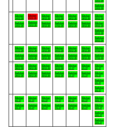
13/12-26
Badviken
13/12-26
.
Båtviken
Båtviken
Båtviken
Båtviken
Båtviken
Båtviken
Båtviken
15/12-26
14/12-26
16/12-26
17/12-26
18/12-26
19/12-26
20/12-26
Badviken
Badviken
Badviken
Badviken
Badviken
Badviken
Båtviken
15/12-26
14/12-26
16/12-26
17/12-26
18/12-26
19/12-26
20/12-26
Badviken
20/12-26
Badviken
20/12-26
.
Båtviken
Båtviken
Båtviken
Båtviken
Båtviken
Båtviken
Båtviken
21/12-26
22/12-26
23/12-26
24/12-26
25/12-26
26/12-26
27/12-26
Badviken
Badviken
Badviken
Badviken
Badviken
Badviken
Badviken
21/12-26
22/12-26
23/12-26
24/12-26
25/12-26
26/12-26
27/12-26
.
Båtviken
Båtviken
Båtviken
Båtviken
Båtviken
Båtviken
Båtviken
28/12-26
29/12-26
30/12-26
31/12-26
1/1-27
2/1-27
3/1-27
Badviken
Badviken
Badviken
Badviken
Badviken
Badviken
Båtviken
28/12-26
29/12-26
30/12-26
31/12-26
1/1-27
2/1-27
3/1-27
Badviken
3/1-27
Badviken
3/1-27
.
Båtviken
Båtviken
Båtviken
Båtviken
Båtviken
Båtviken
Båtviken
4/1-27
5/1-27
6/1-27
7/1-27
8/1-27
9/1-27
10/1-27
Badviken
Badviken
Badviken
Badviken
Badviken
Badviken
Båtviken
4/1-27
5/1-27
6/1-27
7/1-27
8/1-27
9/1-27
10/1-27
Badviken
10/1-27
Badviken
10/1-27