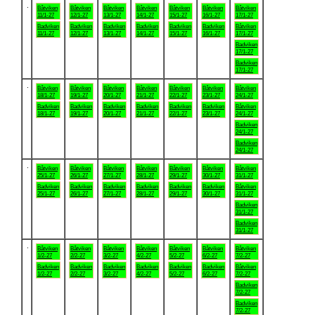
.
Båtviken
Båtviken
Båtviken
Båtviken
Båtviken
Båtviken
Båtviken
11/1-27
12/1-27
13/1-27
14/1-27
15/1-27
16/1-27
17/1-27
Badviken
Badviken
Badviken
Badviken
Badviken
Badviken
Båtviken
11/1-27
12/1-27
13/1-27
14/1-27
15/1-27
16/1-27
17/1-27
Badviken
17/1-27
Badviken
17/1-27
.
Båtviken
Båtviken
Båtviken
Båtviken
Båtviken
Båtviken
Båtviken
18/1-27
19/1-27
20/1-27
21/1-27
22/1-27
23/1-27
24/1-27
Badviken
Badviken
Badviken
Badviken
Badviken
Badviken
Båtviken
18/1-27
19/1-27
20/1-27
21/1-27
22/1-27
23/1-27
24/1-27
Badviken
24/1-27
Badviken
24/1-27
.
Båtviken
Båtviken
Båtviken
Båtviken
Båtviken
Båtviken
Båtviken
25/1-27
26/1-27
27/1-27
28/1-27
29/1-27
30/1-27
31/1-27
Badviken
Badviken
Badviken
Badviken
Badviken
Badviken
Båtviken
25/1-27
26/1-27
27/1-27
28/1-27
29/1-27
30/1-27
31/1-27
Badviken
31/1-27
Badviken
31/1-27
.
Båtviken
Båtviken
Båtviken
Båtviken
Båtviken
Båtviken
Båtviken
1/2-27
2/2-27
3/2-27
4/2-27
5/2-27
6/2-27
7/2-27
Badviken
Badviken
Badviken
Badviken
Badviken
Badviken
Båtviken
1/2-27
2/2-27
3/2-27
4/2-27
5/2-27
6/2-27
7/2-27
Badviken
7/2-27
Badviken
7/2-27