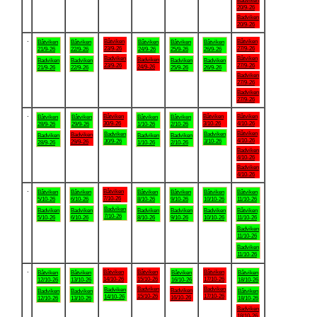
Badviken
20/9-26
Badviken
20/9-26
.
Båtviken
Båtviken
Båtviken
Båtviken
Båtviken
Båtviken
Båtviken
23/9-26
27/9-26
21/9-26
22/9-26
24/9-26
25/9-26
26/9-26
Badviken
Båtviken
Badviken
Badviken
Badviken
Badviken
Badviken
23/9-26
27/9-26
24/9-26
21/9-26
22/9-26
25/9-26
26/9-26
Badviken
27/9-26
Badviken
27/9-26
.
Båtviken
Båtviken
Båtviken
Båtviken
Båtviken
Båtviken
Båtviken
30/9-26
3/10-26
4/10-26
28/9-26
29/9-26
1/10-26
2/10-26
Båtviken
Badviken
Badviken
Badviken
Badviken
Badviken
Badviken
4/10-26
30/9-26
3/10-26
29/9-26
28/9-26
1/10-26
2/10-26
Badviken
4/10-26
Badviken
4/10-26
.
Båtviken
Båtviken
Båtviken
Båtviken
Båtviken
Båtviken
Båtviken
7/10-26
5/10-26
6/10-26
8/10-26
9/10-26
10/10-26
11/10-26
Badviken
Badviken
Badviken
Badviken
Badviken
Badviken
Båtviken
7/10-26
5/10-26
6/10-26
8/10-26
9/10-26
10/10-26
11/10-26
Badviken
11/10-26
Badviken
11/10-26
.
Båtviken
Båtviken
Båtviken
Båtviken
Båtviken
Båtviken
Båtviken
14/10-26
15/10-26
17/10-26
12/10-26
13/10-26
16/10-26
18/10-26
Badviken
Badviken
Badviken
Badviken
Badviken
Badviken
Båtviken
15/10-26
17/10-26
14/10-26
16/10-26
12/10-26
13/10-26
18/10-26
Badviken
18/10-26