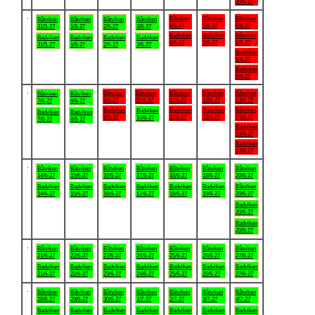
30/5-27
.
Båtviken
Båtviken
Båtviken
Båtviken
Båtviken
Båtviken
Båtviken
4/6-27
5/6-27
6/6-27
31/5-27
1/6-27
2/6-27
3/6-27
Badviken
Badviken
Båtviken
Badviken
Badviken
Badviken
Badviken
4/6-27
5/6-27
6/6-27
31/5-27
1/6-27
2/6-27
3/6-27
Badviken
6/6-27
Badviken
6/6-27
.
Båtviken
Båtviken
Båtviken
Båtviken
Båtviken
Båtviken
Båtviken
9/6-27
10/6-27
11/6-27
12/6-27
13/6-27
7/6-27
8/6-27
Badviken
Badviken
Badviken
Båtviken
Badviken
Badviken
Badviken
9/6-27
11/6-27
12/6-27
13/6-27
10/6-27
7/6-27
8/6-27
Badviken
13/6-27
Badviken
13/6-27
.
Båtviken
Båtviken
Båtviken
Båtviken
Båtviken
Båtviken
Båtviken
14/6-27
15/6-27
16/6-27
17/6-27
18/6-27
19/6-27
20/6-27
Badviken
Badviken
Badviken
Badviken
Badviken
Badviken
Båtviken
14/6-27
15/6-27
16/6-27
17/6-27
18/6-27
19/6-27
20/6-27
Badviken
20/6-27
Badviken
20/6-27
.
Båtviken
Båtviken
Båtviken
Båtviken
Båtviken
Båtviken
Båtviken
21/6-27
22/6-27
23/6-27
24/6-27
25/6-27
26/6-27
27/6-27
Badviken
Badviken
Badviken
Badviken
Badviken
Badviken
Badviken
21/6-27
22/6-27
23/6-27
24/6-27
25/6-27
26/6-27
27/6-27
.
Båtviken
Båtviken
Båtviken
Båtviken
Båtviken
Båtviken
Båtviken
28/6-27
29/6-27
30/6-27
1/7-27
2/7-27
3/7-27
4/7-27
Badviken
Badviken
Badviken
Badviken
Badviken
Badviken
Badviken