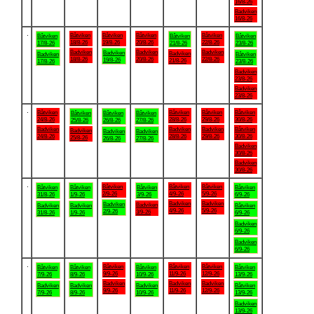
16/8-26
Badviken
16/8-26
.
Båtviken
Båtviken
Båtviken
Båtviken
Båtviken
Båtviken
Båtviken
18/8-26
19/8-26
20/8-26
22/8-26
17/8-26
21/8-26
23/8-26
Badviken
Badviken
Badviken
Badviken
Badviken
Badviken
Båtviken
18/8-26
20/8-26
22/8-26
19/8-26
21/8-26
17/8-26
23/8-26
Badviken
23/8-26
Badviken
23/8-26
.
Båtviken
Båtviken
Båtviken
Båtviken
Båtviken
Båtviken
Båtviken
24/8-26
28/8-26
29/8-26
30/8-26
25/8-26
26/8-26
27/8-26
Badviken
Badviken
Badviken
Båtviken
Badviken
Badviken
Badviken
24/8-26
28/8-26
29/8-26
30/8-26
25/8-26
26/8-26
27/8-26
Badviken
30/8-26
Badviken
30/8-26
.
Båtviken
Båtviken
Båtviken
Båtviken
Båtviken
Båtviken
Båtviken
2/9-26
4/9-26
5/9-26
31/8-26
1/9-26
3/9-26
6/9-26
Badviken
Badviken
Badviken
Badviken
Badviken
Badviken
Båtviken
4/9-26
5/9-26
2/9-26
3/9-26
31/8-26
1/9-26
6/9-26
Badviken
6/9-26
Badviken
6/9-26
.
Båtviken
Båtviken
Båtviken
Båtviken
Båtviken
Båtviken
Båtviken
9/9-26
11/9-26
12/9-26
7/9-26
8/9-26
10/9-26
13/9-26
Badviken
Badviken
Badviken
Badviken
Badviken
Badviken
Båtviken
9/9-26
11/9-26
12/9-26
7/9-26
8/9-26
10/9-26
13/9-26
Badviken
13/9-26