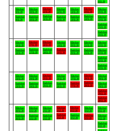
8/11-26
.
Båtviken
Båtviken
Båtviken
Båtviken
Båtviken
Båtviken
Båtviken
11/11-26
14/11-26
9/11-26
10/11-26
12/11-26
13/11-26
15/11-26
Badviken
Badviken
Badviken
Badviken
Badviken
Badviken
Båtviken
11/11-26
14/11-26
9/11-26
10/11-26
12/11-26
13/11-26
15/11-26
Badviken
15/11-26
Badviken
15/11-26
.
Båtviken
Båtviken
Båtviken
Båtviken
Båtviken
Båtviken
Båtviken
17/11-26
18/11-26
16/11-26
19/11-26
20/11-26
21/11-26
22/11-26
Badviken
Badviken
Badviken
Badviken
Badviken
Badviken
Båtviken
17/11-26
18/11-26
19/11-26
16/11-26
20/11-26
21/11-26
22/11-26
Badviken
22/11-26
Badviken
22/11-26
.
Båtviken
Båtviken
Båtviken
Båtviken
Båtviken
Båtviken
Båtviken
25/11-26
28/11-26
23/11-26
24/11-26
26/11-26
27/11-26
29/11-26
Badviken
Badviken
Badviken
Badviken
Badviken
Badviken
Båtviken
28/11-26
25/11-26
27/11-26
23/11-26
24/11-26
26/11-26
29/11-26
Badviken
29/11-26
Badviken
29/11-26
.
Båtviken
Båtviken
Båtviken
Båtviken
Båtviken
Båtviken
Båtviken
3/12-26
4/12-26
30/11-26
1/12-26
2/12-26
5/12-26
6/12-26
Badviken
Badviken
Badviken
Badviken
Badviken
Badviken
Båtviken
3/12-26
4/12-26
5/12-26
30/11-26
1/12-26
2/12-26
6/12-26
Badviken
6/12-26
Badviken