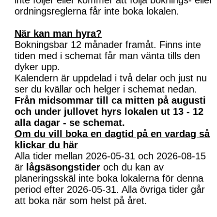
inte följer eller kommer att följa boknings- eller
ordningsreglerna får inte boka lokalen.
När kan man hyra?
Bokningsbar 12 månader framåt. Finns inte
tiden med i schemat får man vänta tills den
dyker upp.
Kalendern är uppdelad i två delar och just nu
ser du kvällar och helger i schemat nedan.
Från midsommar till ca mitten på augusti
och under jullovet hyrs lokalen ut 13 - 12
alla dagar - se schemat.
Om du vill boka en dagtid på en vardag så
klickar du här
Alla tider mellan 2026-05-31 och 2026-08-15
är
lågsäsongstider
och du kan av
planeringsskäl inte boka lokalerna för denna
period efter 2026-05-31. Alla övriga tider går
att boka när som helst på året.