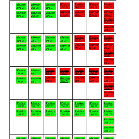
.
Båtviken
Båtviken
Båtviken
Båtviken
Båtviken
Båtviken
Båtviken
27/5-27
28/5-27
29/5-27
30/5-27
24/5-27
25/5-27
26/5-27
Badviken
Badviken
Badviken
Båtviken
Badviken
Badviken
Badviken
27/5-27
28/5-27
29/5-27
30/5-27
24/5-27
25/5-27
26/5-27
Badviken
30/5-27
Badviken
30/5-27
.
Båtviken
Båtviken
Båtviken
Båtviken
Båtviken
Båtviken
Båtviken
4/6-27
5/6-27
6/6-27
31/5-27
1/6-27
2/6-27
3/6-27
Badviken
Badviken
Båtviken
Badviken
Badviken
Badviken
Badviken
4/6-27
5/6-27
6/6-27
31/5-27
1/6-27
2/6-27
3/6-27
Badviken
6/6-27
Badviken
6/6-27
.
Båtviken
Båtviken
Båtviken
Båtviken
Båtviken
Båtviken
Båtviken
9/6-27
10/6-27
11/6-27
12/6-27
13/6-27
7/6-27
8/6-27
Badviken
Badviken
Badviken
Båtviken
Badviken
Badviken
Badviken
9/6-27
11/6-27
12/6-27
13/6-27
10/6-27
7/6-27
8/6-27
Badviken
13/6-27
Badviken
13/6-27
.
Båtviken
Båtviken
Båtviken
Båtviken
Båtviken
Båtviken
Båtviken
14/6-27
15/6-27
16/6-27
17/6-27
18/6-27
19/6-27
20/6-27
Badviken
Badviken
Badviken
Badviken
Badviken
Badviken
Båtviken
14/6-27
15/6-27
16/6-27
17/6-27
18/6-27
19/6-27
20/6-27
Badviken
20/6-27
Badviken
20/6-27
.
Båtviken
Båtviken
Båtviken
Båtviken
Båtviken
Båtviken
Båtviken