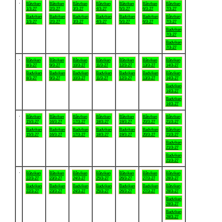
.
Båtviken
Båtviken
Båtviken
Båtviken
Båtviken
Båtviken
Båtviken
1/3-27
2/3-27
3/3-27
4/3-27
5/3-27
6/3-27
7/3-27
Badviken
Badviken
Badviken
Badviken
Badviken
Badviken
Båtviken
1/3-27
2/3-27
3/3-27
4/3-27
5/3-27
6/3-27
7/3-27
Badviken
7/3-27
Badviken
7/3-27
.
Båtviken
Båtviken
Båtviken
Båtviken
Båtviken
Båtviken
Båtviken
8/3-27
9/3-27
10/3-27
11/3-27
12/3-27
13/3-27
14/3-27
Badviken
Badviken
Badviken
Badviken
Badviken
Badviken
Båtviken
8/3-27
9/3-27
10/3-27
11/3-27
12/3-27
13/3-27
14/3-27
Badviken
14/3-27
Badviken
14/3-27
.
Båtviken
Båtviken
Båtviken
Båtviken
Båtviken
Båtviken
Båtviken
15/3-27
16/3-27
17/3-27
18/3-27
19/3-27
20/3-27
21/3-27
Badviken
Badviken
Badviken
Badviken
Badviken
Badviken
Båtviken
15/3-27
16/3-27
17/3-27
18/3-27
19/3-27
20/3-27
21/3-27
Badviken
21/3-27
Badviken
21/3-27
.
Båtviken
Båtviken
Båtviken
Båtviken
Båtviken
Båtviken
Båtviken
22/3-27
23/3-27
24/3-27
25/3-27
26/3-27
27/3-27
28/3-27
Badviken
Badviken
Badviken
Badviken
Badviken
Badviken
Båtviken
22/3-27
23/3-27
24/3-27
25/3-27
26/3-27
27/3-27
28/3-27
Badviken
28/3-27
Badviken
28/3-27