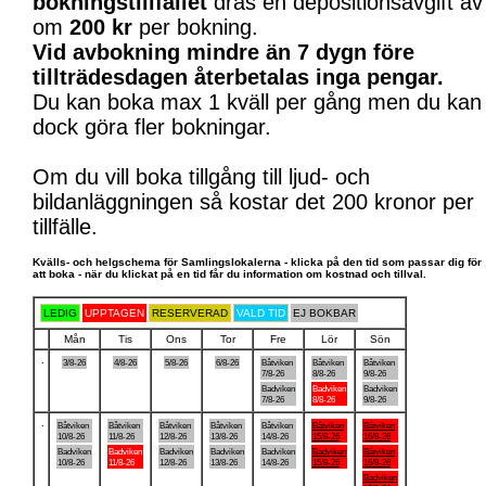
bokningstillfället
dras en depositionsavgift av
om
200 kr
per bokning.
Vid avbokning mindre än 7 dygn före
tillträdesdagen återbetalas inga pengar.
Du kan boka max 1 kväll per gång men du kan
dock göra fler bokningar.
Om du vill boka tillgång till ljud- och
bildanläggningen så kostar det 200 kronor per
tillfälle.
Kvälls- och helgschema för Samlingslokalerna - klicka på den tid som passar dig för
att boka - när du klickat på en tid får du information om kostnad och tillval.
LEDIG
UPPTAGEN
RESERVERAD
VALD TID
EJ BOKBAR
Mån
Tis
Ons
Tor
Fre
Lör
Sön
.
3/8-26
4/8-26
5/8-26
6/8-26
Båtviken
Båtviken
Båtviken
7/8-26
8/8-26
9/8-26
Badviken
Badviken
Badviken
7/8-26
8/8-26
9/8-26
.
Båtviken
Båtviken
Båtviken
Båtviken
Båtviken
Båtviken
Båtviken
10/8-26
11/8-26
12/8-26
13/8-26
14/8-26
15/8-26
16/8-26
Badviken
Badviken
Badviken
Badviken
Badviken
Badviken
Båtviken
10/8-26
11/8-26
12/8-26
13/8-26
14/8-26
15/8-26
16/8-26
Badviken