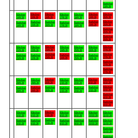
Badviken
13/9-26
.
Båtviken
Båtviken
Båtviken
Båtviken
Båtviken
Båtviken
Båtviken
15/9-26
16/9-26
19/9-26
20/9-26
14/9-26
17/9-26
18/9-26
Badviken
Båtviken
Badviken
Badviken
Badviken
Badviken
Badviken
19/9-26
20/9-26
15/9-26
16/9-26
14/9-26
17/9-26
18/9-26
Badviken
20/9-26
Badviken
20/9-26
.
Båtviken
Båtviken
Båtviken
Båtviken
Båtviken
Båtviken
Båtviken
23/9-26
27/9-26
21/9-26
22/9-26
24/9-26
25/9-26
26/9-26
Badviken
Båtviken
Badviken
Badviken
Badviken
Badviken
Badviken
23/9-26
27/9-26
24/9-26
21/9-26
22/9-26
25/9-26
26/9-26
Badviken
27/9-26
Badviken
27/9-26
.
Båtviken
Båtviken
Båtviken
Båtviken
Båtviken
Båtviken
Båtviken
30/9-26
3/10-26
4/10-26
28/9-26
29/9-26
1/10-26
2/10-26
Båtviken
Badviken
Badviken
Badviken
Badviken
Badviken
Badviken
4/10-26
30/9-26
3/10-26
29/9-26
28/9-26
1/10-26
2/10-26
Badviken
4/10-26
Badviken
4/10-26
.
Båtviken
Båtviken
Båtviken
Båtviken
Båtviken
Båtviken
Båtviken
7/10-26
5/10-26
6/10-26
8/10-26
9/10-26
10/10-26
11/10-26
Badviken
Badviken
Badviken
Badviken
Badviken
Badviken
Båtviken
7/10-26
5/10-26
6/10-26
8/10-26
9/10-26
10/10-26
11/10-26
Badviken
11/10-26
Badviken