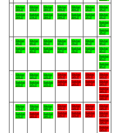
.
Båtviken
Båtviken
Båtviken
Båtviken
Båtviken
Båtviken
Båtviken
26/4-27
27/4-27
28/4-27
29/4-27
30/4-27
1/5-27
2/5-27
Badviken
Badviken
Badviken
Badviken
Badviken
Badviken
Båtviken
26/4-27
27/4-27
28/4-27
29/4-27
30/4-27
1/5-27
2/5-27
Badviken
2/5-27
Badviken
2/5-27
.
Båtviken
Båtviken
Båtviken
Båtviken
Båtviken
Båtviken
Båtviken
3/5-27
4/5-27
5/5-27
6/5-27
7/5-27
8/5-27
9/5-27
Badviken
Badviken
Badviken
Badviken
Badviken
Badviken
Båtviken
3/5-27
4/5-27
5/5-27
6/5-27
7/5-27
8/5-27
9/5-27
Badviken
9/5-27
Badviken
9/5-27
.
Båtviken
Båtviken
Båtviken
Båtviken
Båtviken
Båtviken
Båtviken
13/5-27
14/5-27
15/5-27
16/5-27
10/5-27
11/5-27
12/5-27
Badviken
Badviken
Badviken
Båtviken
Badviken
Badviken
Badviken
13/5-27
14/5-27
15/5-27
16/5-27
10/5-27
11/5-27
12/5-27
Badviken
16/5-27
Badviken
16/5-27
.
Båtviken
Båtviken
Båtviken
Båtviken
Båtviken
Båtviken
Båtviken
20/5-27
21/5-27
22/5-27
23/5-27
17/5-27
18/5-27
19/5-27
Badviken
Badviken
Badviken
Båtviken
Badviken
Badviken
Badviken
20/5-27
21/5-27
22/5-27
23/5-27
18/5-27
17/5-27
19/5-27
Badviken
23/5-27
Badviken
23/5-27