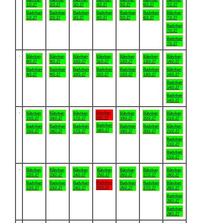
1/2-27
2/2-27
3/2-27
4/2-27
5/2-27
6/2-27
7/2-27
Badviken
Badviken
Badviken
Badviken
Badviken
Badviken
Båtviken
1/2-27
2/2-27
3/2-27
4/2-27
5/2-27
6/2-27
7/2-27
Badviken
7/2-27
Badviken
7/2-27
.
Båtviken
Båtviken
Båtviken
Båtviken
Båtviken
Båtviken
Båtviken
8/2-27
9/2-27
10/2-27
11/2-27
12/2-27
13/2-27
14/2-27
Badviken
Badviken
Badviken
Badviken
Badviken
Badviken
Båtviken
8/2-27
9/2-27
10/2-27
11/2-27
12/2-27
13/2-27
14/2-27
Badviken
14/2-27
Badviken
14/2-27
.
Båtviken
Båtviken
Båtviken
Båtviken
Båtviken
Båtviken
Båtviken
18/2-27
15/2-27
16/2-27
17/2-27
19/2-27
20/2-27
21/2-27
Badviken
Badviken
Badviken
Badviken
Badviken
Badviken
Båtviken
18/2-27
15/2-27
16/2-27
17/2-27
19/2-27
20/2-27
21/2-27
Badviken
21/2-27
Badviken
21/2-27
.
Båtviken
Båtviken
Båtviken
Båtviken
Båtviken
Båtviken
Båtviken
22/2-27
23/2-27
24/2-27
25/2-27
26/2-27
27/2-27
28/2-27
Badviken
Badviken
Badviken
Badviken
Badviken
Badviken
Båtviken
25/2-27
22/2-27
23/2-27
24/2-27
26/2-27
27/2-27
28/2-27
Badviken
28/2-27
Badviken
28/2-27