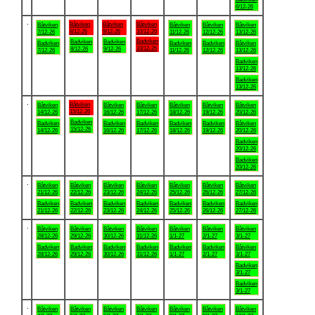
6/12-26
.
Båtviken
Båtviken
Båtviken
Båtviken
Båtviken
Båtviken
Båtviken
8/12-26
9/12-26
10/12-26
7/12-26
11/12-26
12/12-26
13/12-26
Badviken
Badviken
Badviken
Badviken
Badviken
Badviken
Båtviken
10/12-26
8/12-26
9/12-26
7/12-26
11/12-26
12/12-26
13/12-26
Badviken
13/12-26
Badviken
13/12-26
.
Båtviken
Båtviken
Båtviken
Båtviken
Båtviken
Båtviken
Båtviken
15/12-26
14/12-26
16/12-26
17/12-26
18/12-26
19/12-26
20/12-26
Badviken
Badviken
Badviken
Badviken
Badviken
Badviken
Båtviken
15/12-26
14/12-26
16/12-26
17/12-26
18/12-26
19/12-26
20/12-26
Badviken
20/12-26
Badviken
20/12-26
.
Båtviken
Båtviken
Båtviken
Båtviken
Båtviken
Båtviken
Båtviken
21/12-26
22/12-26
23/12-26
24/12-26
25/12-26
26/12-26
27/12-26
Badviken
Badviken
Badviken
Badviken
Badviken
Badviken
Badviken
21/12-26
22/12-26
23/12-26
24/12-26
25/12-26
26/12-26
27/12-26
.
Båtviken
Båtviken
Båtviken
Båtviken
Båtviken
Båtviken
Båtviken
28/12-26
29/12-26
30/12-26
31/12-26
1/1-27
2/1-27
3/1-27
Badviken
Badviken
Badviken
Badviken
Badviken
Badviken
Båtviken
28/12-26
29/12-26
30/12-26
31/12-26
1/1-27
2/1-27
3/1-27
Badviken
3/1-27
Badviken
3/1-27
.
Båtviken
Båtviken
Båtviken
Båtviken
Båtviken
Båtviken
Båtviken