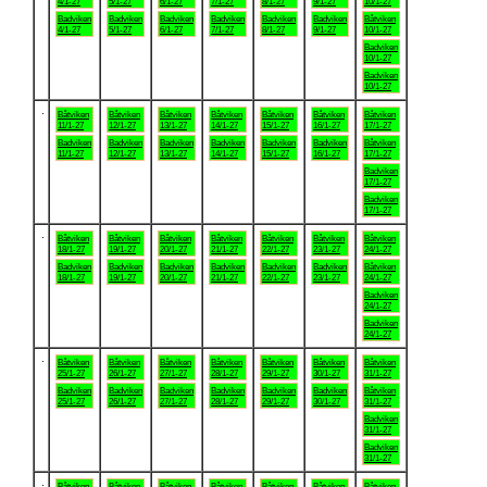
4/1-27
5/1-27
6/1-27
7/1-27
8/1-27
9/1-27
10/1-27
Badviken
Badviken
Badviken
Badviken
Badviken
Badviken
Båtviken
4/1-27
5/1-27
6/1-27
7/1-27
8/1-27
9/1-27
10/1-27
Badviken
10/1-27
Badviken
10/1-27
.
Båtviken
Båtviken
Båtviken
Båtviken
Båtviken
Båtviken
Båtviken
11/1-27
12/1-27
13/1-27
14/1-27
15/1-27
16/1-27
17/1-27
Badviken
Badviken
Badviken
Badviken
Badviken
Badviken
Båtviken
11/1-27
12/1-27
13/1-27
14/1-27
15/1-27
16/1-27
17/1-27
Badviken
17/1-27
Badviken
17/1-27
.
Båtviken
Båtviken
Båtviken
Båtviken
Båtviken
Båtviken
Båtviken
18/1-27
19/1-27
20/1-27
21/1-27
22/1-27
23/1-27
24/1-27
Badviken
Badviken
Badviken
Badviken
Badviken
Badviken
Båtviken
18/1-27
19/1-27
20/1-27
21/1-27
22/1-27
23/1-27
24/1-27
Badviken
24/1-27
Badviken
24/1-27
.
Båtviken
Båtviken
Båtviken
Båtviken
Båtviken
Båtviken
Båtviken
25/1-27
26/1-27
27/1-27
28/1-27
29/1-27
30/1-27
31/1-27
Badviken
Badviken
Badviken
Badviken
Badviken
Badviken
Båtviken
25/1-27
26/1-27
27/1-27
28/1-27
29/1-27
30/1-27
31/1-27
Badviken
31/1-27
Badviken
31/1-27
.
Båtviken
Båtviken
Båtviken
Båtviken
Båtviken
Båtviken
Båtviken