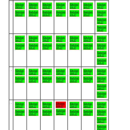
.
Båtviken
Båtviken
Båtviken
Båtviken
Båtviken
Båtviken
Båtviken
29/3-27
30/3-27
31/3-27
1/4-27
2/4-27
3/4-27
4/4-27
Badviken
Badviken
Badviken
Badviken
Badviken
Badviken
Båtviken
29/3-27
30/3-27
31/3-27
1/4-27
2/4-27
3/4-27
4/4-27
Badviken
4/4-27
Badviken
4/4-27
.
Båtviken
Båtviken
Båtviken
Båtviken
Båtviken
Båtviken
Båtviken
5/4-27
6/4-27
7/4-27
8/4-27
9/4-27
10/4-27
11/4-27
Badviken
Badviken
Badviken
Badviken
Badviken
Badviken
Båtviken
5/4-27
6/4-27
7/4-27
8/4-27
9/4-27
10/4-27
11/4-27
Badviken
11/4-27
Badviken
11/4-27
.
Båtviken
Båtviken
Båtviken
Båtviken
Båtviken
Båtviken
Båtviken
12/4-27
13/4-27
14/4-27
15/4-27
16/4-27
17/4-27
18/4-27
Badviken
Badviken
Badviken
Badviken
Badviken
Badviken
Båtviken
12/4-27
13/4-27
14/4-27
15/4-27
16/4-27
17/4-27
18/4-27
Badviken
18/4-27
Badviken
18/4-27
.
Båtviken
Båtviken
Båtviken
Båtviken
Båtviken
Båtviken
Båtviken
22/4-27
19/4-27
20/4-27
21/4-27
23/4-27
24/4-27
25/4-27
Badviken
Badviken
Badviken
Badviken
Badviken
Badviken
Båtviken
22/4-27
19/4-27
20/4-27
21/4-27
23/4-27
24/4-27
25/4-27
Badviken
25/4-27
Badviken
25/4-27