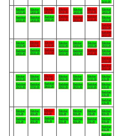
11/10-26
.
Båtviken
Båtviken
Båtviken
Båtviken
Båtviken
Båtviken
Båtviken
14/10-26
15/10-26
17/10-26
12/10-26
13/10-26
16/10-26
18/10-26
Badviken
Badviken
Badviken
Badviken
Badviken
Badviken
Båtviken
15/10-26
17/10-26
14/10-26
16/10-26
12/10-26
13/10-26
18/10-26
Badviken
18/10-26
Badviken
18/10-26
.
Båtviken
Båtviken
Båtviken
Båtviken
Båtviken
Båtviken
Båtviken
20/10-26
21/10-26
19/10-26
22/10-26
23/10-26
24/10-26
25/10-26
Badviken
Badviken
Badviken
Badviken
Badviken
Badviken
Båtviken
21/10-26
20/10-26
24/10-26
19/10-26
22/10-26
23/10-26
25/10-26
Badviken
25/10-26
Badviken
25/10-26
.
Båtviken
Båtviken
Båtviken
Båtviken
Båtviken
Båtviken
Båtviken
28/10-26
26/10-26
27/10-26
29/10-26
30/10-26
31/10-26
1/11-26
Badviken
Badviken
Badviken
Badviken
Badviken
Badviken
Båtviken
28/10-26
26/10-26
27/10-26
29/10-26
30/10-26
31/10-26
1/11-26
Badviken
1/11-26
Badviken
1/11-26
.
Båtviken
Båtviken
Båtviken
Båtviken
Båtviken
Båtviken
Båtviken
4/11-26
2/11-26
3/11-26
5/11-26
6/11-26
7/11-26
8/11-26
Badviken
Badviken
Badviken
Badviken
Badviken
Badviken
Båtviken
4/11-26
2/11-26
3/11-26
5/11-26
6/11-26
7/11-26
8/11-26
Badviken
8/11-26
Badviken