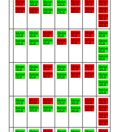
.
Båtviken
Båtviken
Båtviken
Båtviken
Båtviken
Båtviken
Båtviken
24/8-26
28/8-26
29/8-26
30/8-26
25/8-26
26/8-26
27/8-26
Badviken
Badviken
Badviken
Båtviken
Badviken
Badviken
Badviken
24/8-26
28/8-26
29/8-26
30/8-26
25/8-26
26/8-26
27/8-26
Badviken
30/8-26
Badviken
30/8-26
.
Båtviken
Båtviken
Båtviken
Båtviken
Båtviken
Båtviken
Båtviken
2/9-26
4/9-26
5/9-26
31/8-26
1/9-26
3/9-26
6/9-26
Badviken
Badviken
Badviken
Badviken
Badviken
Badviken
Båtviken
4/9-26
5/9-26
2/9-26
3/9-26
31/8-26
1/9-26
6/9-26
Badviken
6/9-26
Badviken
6/9-26
.
Båtviken
Båtviken
Båtviken
Båtviken
Båtviken
Båtviken
Båtviken
9/9-26
11/9-26
12/9-26
7/9-26
8/9-26
10/9-26
13/9-26
Badviken
Badviken
Badviken
Badviken
Badviken
Badviken
Båtviken
9/9-26
11/9-26
12/9-26
7/9-26
8/9-26
10/9-26
13/9-26
Badviken
13/9-26
Badviken
13/9-26
.
Båtviken
Båtviken
Båtviken
Båtviken
Båtviken
Båtviken
Båtviken
15/9-26
16/9-26
19/9-26
20/9-26
14/9-26
17/9-26
18/9-26
Badviken
Båtviken
Badviken
Badviken
Badviken
Badviken
Badviken
19/9-26
20/9-26
15/9-26
16/9-26
14/9-26
17/9-26
18/9-26
Badviken
20/9-26
Badviken
20/9-26
.
Båtviken
Båtviken
Båtviken
Båtviken
Båtviken
Båtviken
Båtviken