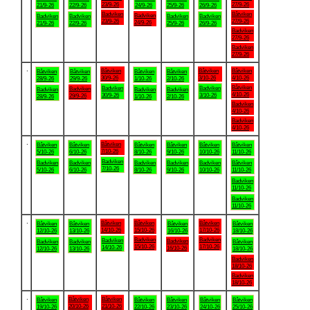
23/9-26
27/9-26
21/9-26
22/9-26
24/9-26
25/9-26
26/9-26
Badviken
Båtviken
Badviken
Badviken
Badviken
Badviken
Badviken
23/9-26
27/9-26
24/9-26
21/9-26
22/9-26
25/9-26
26/9-26
Badviken
27/9-26
Badviken
27/9-26
.
Båtviken
Båtviken
Båtviken
Båtviken
Båtviken
Båtviken
Båtviken
30/9-26
3/10-26
4/10-26
28/9-26
29/9-26
1/10-26
2/10-26
Båtviken
Badviken
Badviken
Badviken
Badviken
Badviken
Badviken
4/10-26
30/9-26
3/10-26
29/9-26
28/9-26
1/10-26
2/10-26
Badviken
4/10-26
Badviken
4/10-26
.
Båtviken
Båtviken
Båtviken
Båtviken
Båtviken
Båtviken
Båtviken
7/10-26
5/10-26
6/10-26
8/10-26
9/10-26
10/10-26
11/10-26
Badviken
Badviken
Badviken
Badviken
Badviken
Badviken
Båtviken
7/10-26
5/10-26
6/10-26
8/10-26
9/10-26
10/10-26
11/10-26
Badviken
11/10-26
Badviken
11/10-26
.
Båtviken
Båtviken
Båtviken
Båtviken
Båtviken
Båtviken
Båtviken
14/10-26
15/10-26
17/10-26
12/10-26
13/10-26
16/10-26
18/10-26
Badviken
Badviken
Badviken
Badviken
Badviken
Badviken
Båtviken
15/10-26
17/10-26
14/10-26
16/10-26
12/10-26
13/10-26
18/10-26
Badviken
18/10-26
Badviken
18/10-26
.
Båtviken
Båtviken
Båtviken
Båtviken
Båtviken
Båtviken
Båtviken
20/10-26
21/10-26
19/10-26
22/10-26
23/10-26
24/10-26
25/10-26