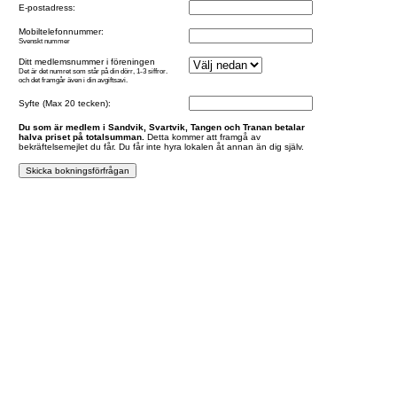
E-postadress:
Mobiltelefonnummer:
Svenskt nummer
Ditt medlemsnummer i föreningen
Det är det numret som står på din dörr, 1-3 siffror.
och det framgår även i din avgiftsavi.
Syfte (Max 20 tecken):
Du som är medlem i Sandvik, Svartvik, Tangen och Tranan betalar
halva priset på totalsumman.
Detta kommer att framgå av
bekräftelsemejlet du får. Du får inte hyra lokalen åt annan än dig själv.