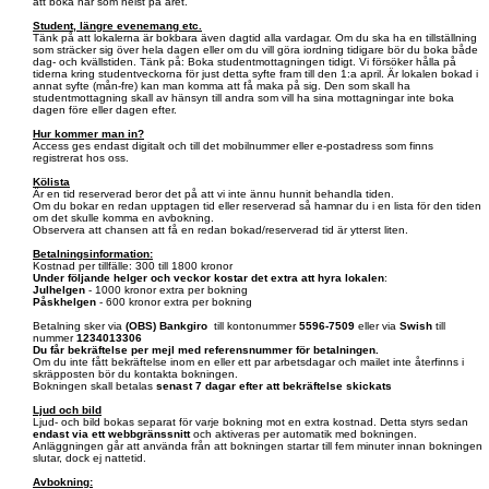
att boka när som helst på året.
Student, längre evenemang etc.
Tänk på att lokalerna är bokbara även dagtid alla vardagar. Om du ska ha en tillställning
som sträcker sig över hela dagen eller om du vill göra iordning tidigare bör du boka både
dag- och kvällstiden. Tänk på: Boka studentmottagningen tidigt. Vi försöker hålla på
tiderna kring studentveckorna för just detta syfte fram till den 1:a april. Är lokalen bokad i
annat syfte (mån-fre) kan man komma att få maka på sig. Den som skall ha
studentmottagning skall av hänsyn till andra som vill ha sina mottagningar inte boka
dagen före eller dagen efter.
Hur kommer man in?
Access ges endast digitalt och till det mobilnummer eller e-postadress som finns
registrerat hos oss.
Kölista
Är en tid reserverad beror det på att vi inte ännu hunnit behandla tiden.
Om du bokar en redan upptagen tid eller reserverad så hamnar du i en lista för den tiden
om det skulle komma en avbokning.
Observera att chansen att få en redan bokad/reserverad tid är ytterst liten.
Betalningsinformation:
Kostnad per tillfälle: 300 till 1800 kronor
Under följande helger och veckor kostar det extra att hyra lokalen
:
Julhelgen
- 1000 kronor extra per bokning
Påskhelgen
- 600 kronor extra per bokning
Betalning sker via
(OBS)
Bankgiro
till kontonummer
5596-7509
eller via
Swish
till
nummer
1234013306
Du får bekräftelse per mejl med referensnummer för betalningen.
Om du inte fått bekräftelse inom en eller ett par arbetsdagar och mailet inte återfinns i
skräpposten bör du kontakta bokningen.
Bokningen skall betalas
senast 7 dagar efter att bekräftelse skickats
Ljud och bild
Ljud- och bild bokas separat för varje bokning mot en extra kostnad. Detta styrs sedan
endast via ett webbgränssnitt
och aktiveras per automatik med bokningen.
Anläggningen går att använda från att bokningen startar till fem minuter innan bokningen
slutar, dock ej nattetid.
Avbokning: