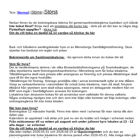
Störst
Större
Text: [
Normal
] [
] [
]
Nedan finner du de bokningsbara tiderna för gemensamhetslokalerna badviken och båtvik
Inte bokat förut?
Börja med att
registrera ditt konto här.
- tänk på att det kan ta några daga
Flyttat/bytt uppgifter?
-
klicka här
Om du vill boka en dagtid på en vardag så klickar du här
Bad- och båtvikens samlingslokaler hyrs ut av Minnebergs Samfällighetsförening. Dess
styrelse har beslutat om regler och priser.
Bokningsinfo om Samlingslokalerna:
- läs igenom detta innan du bokar din tid.
Vem får hyra?
Det är medlemmarna skrivna i de olika Bostadsrättsföreningarna på Svartviksslingan, de
olika styrelserna samt föreningsverksamheterna i Minneberg som får boka lokalerna.
Tillställningarna skall vara privata eller arrangeras av förening och privata tillstälningar skall
vara till för det egna hushållet.
Tillställningar för företag, företags anställda eller i annat kommersiellt syfte är inte tillåten.
Vissa av verksamheterna i närområdet får också boka lokalerna, men då skall, förutom
tillstånd från styrelsen som skall sökas säsongsvis, minst en deltagande medlem från en
BRF som ingår i Samfälligheten ansvara för bokningen.
Lokalerna kan dessutom bokas för att användas som vallokaler för denna valkrets.
Några undantag medges inte och den som inte följer eller kommer att följa boknings- eller
ordningsreglerna får inte boka lokalen.
När kan man hyra?
Bokningsbar 12 månader framåt. Finns inte tiden med i schemat får man vänta tills den
dyker upp.
Kalendern är uppdelad i två delar och just nu ser du kvällar och helger i schemat nedan.
Från midsommar till ca mitten på augusti och under jullovet hyrs lokalen ut 13 - 12
alla dagar - se schemat.
Om du vill boka en dagtid på en vardag så klickar du här
Alla tider mellan 2026-05-31 och 2026-08-15 är
lågsäsongstider
och du kan av
planeringsskäl inte boka lokalerna för denna period efter 2026-05-31. Alla övriga tider går