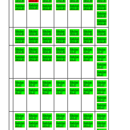
15/12-26
14/12-26
16/12-26
17/12-26
18/12-26
19/12-26
20/12-26
Badviken
Badviken
Badviken
Badviken
Badviken
Badviken
Båtviken
15/12-26
14/12-26
16/12-26
17/12-26
18/12-26
19/12-26
20/12-26
Badviken
20/12-26
Badviken
20/12-26
.
Båtviken
Båtviken
Båtviken
Båtviken
Båtviken
Båtviken
Båtviken
21/12-26
22/12-26
23/12-26
24/12-26
25/12-26
26/12-26
27/12-26
Badviken
Badviken
Badviken
Badviken
Badviken
Badviken
Badviken
21/12-26
22/12-26
23/12-26
24/12-26
25/12-26
26/12-26
27/12-26
.
Båtviken
Båtviken
Båtviken
Båtviken
Båtviken
Båtviken
Båtviken
28/12-26
29/12-26
30/12-26
31/12-26
1/1-27
2/1-27
3/1-27
Badviken
Badviken
Badviken
Badviken
Badviken
Badviken
Båtviken
28/12-26
29/12-26
30/12-26
31/12-26
1/1-27
2/1-27
3/1-27
Badviken
3/1-27
Badviken
3/1-27
.
Båtviken
Båtviken
Båtviken
Båtviken
Båtviken
Båtviken
Båtviken
4/1-27
5/1-27
6/1-27
7/1-27
8/1-27
9/1-27
10/1-27
Badviken
Badviken
Badviken
Badviken
Badviken
Badviken
Båtviken
4/1-27
5/1-27
6/1-27
7/1-27
8/1-27
9/1-27
10/1-27
Badviken
10/1-27
Badviken
10/1-27
.
Båtviken
Båtviken
Båtviken
Båtviken
Båtviken
Båtviken
Båtviken
11/1-27
12/1-27
13/1-27
14/1-27
15/1-27
16/1-27
17/1-27
Badviken
Badviken
Badviken
Badviken
Badviken
Badviken
Båtviken
11/1-27
12/1-27
13/1-27
14/1-27
15/1-27
16/1-27
17/1-27