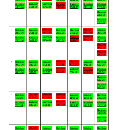
Badviken
Badviken
Badviken
Badviken
Badviken
Badviken
Båtviken
17/11-26
18/11-26
19/11-26
16/11-26
20/11-26
21/11-26
22/11-26
Badviken
22/11-26
Badviken
22/11-26
.
Båtviken
Båtviken
Båtviken
Båtviken
Båtviken
Båtviken
Båtviken
25/11-26
28/11-26
23/11-26
24/11-26
26/11-26
27/11-26
29/11-26
Badviken
Badviken
Badviken
Badviken
Badviken
Badviken
Båtviken
28/11-26
25/11-26
27/11-26
23/11-26
24/11-26
26/11-26
29/11-26
Badviken
29/11-26
Badviken
29/11-26
.
Båtviken
Båtviken
Båtviken
Båtviken
Båtviken
Båtviken
Båtviken
3/12-26
4/12-26
30/11-26
1/12-26
2/12-26
5/12-26
6/12-26
Badviken
Badviken
Badviken
Badviken
Badviken
Badviken
Båtviken
3/12-26
4/12-26
5/12-26
30/11-26
1/12-26
2/12-26
6/12-26
Badviken
6/12-26
Badviken
6/12-26
.
Båtviken
Båtviken
Båtviken
Båtviken
Båtviken
Båtviken
Båtviken
8/12-26
9/12-26
10/12-26
7/12-26
11/12-26
12/12-26
13/12-26
Badviken
Badviken
Badviken
Badviken
Badviken
Badviken
Båtviken
10/12-26
8/12-26
9/12-26
7/12-26
11/12-26
12/12-26
13/12-26
Badviken
13/12-26
Badviken
13/12-26
.
Båtviken
Båtviken
Båtviken
Båtviken
Båtviken
Båtviken
Båtviken