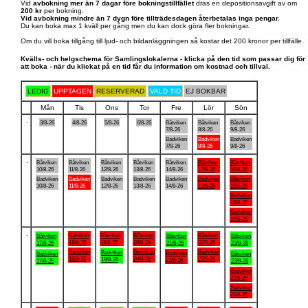
Vid
avbokning mer än 7 dagar före bokningstillfället
dras en depositionsavgift av om
200 kr
per bokning.
Vid avbokning mindre än 7 dygn före tillträdesdagen återbetalas inga pengar.
Du kan boka max 1 kväll per gång men du kan dock göra fler bokningar.
Om du vill boka tillgång till ljud- och bildanläggningen så kostar det 200 kronor per tillfälle.
Kvälls- och helgschema för Samlingslokalerna - klicka på den tid som passar dig för
att boka - när du klickat på en tid får du information om kostnad och tillval.
LEDIG
UPPTAGEN
RESERVERAD
VALD TID
EJ BOKBAR
Mån
Tis
Ons
Tor
Fre
Lör
Sön
.
3/8-26
4/8-26
5/8-26
6/8-26
Båtviken
Båtviken
Båtviken
7/8-26
8/8-26
9/8-26
Badviken
Badviken
Badviken
7/8-26
8/8-26
9/8-26
.
Båtviken
Båtviken
Båtviken
Båtviken
Båtviken
Båtviken
Båtviken
10/8-26
11/8-26
12/8-26
13/8-26
14/8-26
15/8-26
16/8-26
Badviken
Badviken
Badviken
Badviken
Badviken
Badviken
Båtviken
10/8-26
11/8-26
12/8-26
13/8-26
14/8-26
15/8-26
16/8-26
Badviken
16/8-26
Badviken
16/8-26
.
Båtviken
Båtviken
Båtviken
Båtviken
Båtviken
Båtviken
Båtviken
18/8-26
19/8-26
20/8-26
22/8-26
17/8-26
21/8-26
23/8-26
Badviken
Badviken
Badviken
Badviken
Badviken
Badviken
Båtviken
18/8-26
20/8-26
22/8-26
19/8-26
21/8-26
17/8-26
23/8-26
Badviken
23/8-26
Badviken
23/8-26