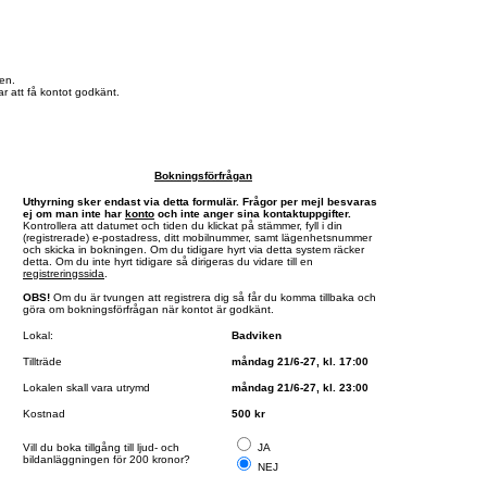
en.
r att få kontot godkänt.
Bokningsförfrågan
Uthyrning sker endast via detta formulär. Frågor per mejl besvaras
ej om man inte har
konto
och inte anger sina kontaktuppgifter.
Kontrollera att datumet och tiden du klickat på stämmer, fyll i din
(registrerade) e-postadress, ditt mobilnummer, samt lägenhetsnummer
och skicka in bokningen. Om du tidigare hyrt via detta system räcker
detta. Om du inte hyrt tidigare så dirigeras du vidare till en
registreringssida
.
OBS!
Om du är tvungen att registrera dig så får du komma tillbaka och
göra om bokningsförfrågan när kontot är godkänt.
Lokal:
Badviken
Tillträde
måndag 21/6-27, kl. 17:00
Lokalen skall vara utrymd
måndag 21/6-27, kl. 23:00
Kostnad
500 kr
Vill du boka tillgång till ljud- och
JA
bildanläggningen för 200 kronor?
NEJ