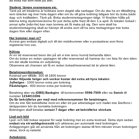
att boka när som helst på året.
Student, längre evenemang etc.
Tänk på att lokalerna är bokbara även dagtid alla vardagar. Om du ska ha en tillställning
som sträcker sig över hela dagen eller om du vill göra iordning tidigare bör du boka både
dag- och kvällstiden. Tänk på: Boka studentmottagningen tidigt. Vi försöker hålla på
tiderna kring studentveckorna för just detta syfte fram till den 1:a april. Är lokalen bokad i
annat syfte (mån-fre) kan man komma att få maka på sig. Den som skall ha
studentmottagning skall av hänsyn till andra som vill ha sina mottagningar inte boka
dagen före eller dagen efter.
Hur kommer man in?
Access ges endast digitalt och till det mobilnummer eller e-postadress som finns
registrerat hos oss.
Kölista
Är en tid reserverad beror det på att vi inte ännu hunnit behandla tiden.
Om du bokar en redan upptagen tid eller reserverad så hamnar du i en lista för den tiden
om det skulle komma en avbokning.
Observera att chansen att få en redan bokad/reserverad tid är ytterst liten.
Betalningsinformation:
Kostnad per tillfälle: 300 till 1800 kronor
Under följande helger och veckor kostar det extra att hyra lokalen
:
Julhelgen
- 1000 kronor extra per bokning
Påskhelgen
- 600 kronor extra per bokning
Betalning sker via
(OBS)
Bankgiro
till kontonummer
5596-7509
eller via
Swish
till
nummer
1234013306
Du får bekräftelse per mejl med referensnummer för betalningen.
Om du inte fått bekräftelse inom en eller ett par arbetsdagar och mailet inte återfinns i
skräpposten bör du kontakta bokningen.
Bokningen skall betalas
senast 7 dagar efter att bekräftelse skickats
Ljud och bild
Ljud- och bild bokas separat för varje bokning mot en extra kostnad. Detta styrs sedan
endast via ett webbgränssnitt
och aktiveras per automatik med bokningen.
Anläggningen går att använda från att bokningen startar till fem minuter innan bokningen
slutar, dock ej nattetid.
Avbokning: