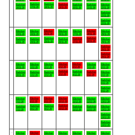
Badviken
Badviken
Badviken
Badviken
Badviken
Badviken
Båtviken
17/11-26
18/11-26
19/11-26
16/11-26
20/11-26
21/11-26
22/11-26
Badviken
22/11-26
Badviken
22/11-26
.
Båtviken
Båtviken
Båtviken
Båtviken
Båtviken
Båtviken
Båtviken
25/11-26
28/11-26
23/11-26
24/11-26
26/11-26
27/11-26
29/11-26
Badviken
Badviken
Badviken
Badviken
Badviken
Badviken
Båtviken
28/11-26
25/11-26
27/11-26
23/11-26
24/11-26
26/11-26
29/11-26
Badviken
29/11-26
Badviken
29/11-26
.
Båtviken
Båtviken
Båtviken
Båtviken
Båtviken
Båtviken
Båtviken
3/12-26
4/12-26
30/11-26
1/12-26
2/12-26
5/12-26
6/12-26
Badviken
Badviken
Badviken
Badviken
Badviken
Badviken
Båtviken
3/12-26
4/12-26
5/12-26
30/11-26
1/12-26
2/12-26
6/12-26
Badviken
6/12-26
Badviken
6/12-26
.
Båtviken
Båtviken
Båtviken
Båtviken
Båtviken
Båtviken
Båtviken
8/12-26
9/12-26
10/12-26
7/12-26
11/12-26
12/12-26
13/12-26
Badviken
Badviken
Badviken
Badviken
Badviken
Badviken
Båtviken
10/12-26
8/12-26
9/12-26
7/12-26
11/12-26
12/12-26
13/12-26
Badviken
13/12-26
Badviken
13/12-26
.
Båtviken
Båtviken
Båtviken
Båtviken
Båtviken
Båtviken
Båtviken