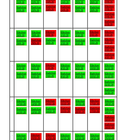
23/9-26
27/9-26
21/9-26
22/9-26
24/9-26
25/9-26
26/9-26
Badviken
Båtviken
Badviken
Badviken
Badviken
Badviken
Badviken
23/9-26
27/9-26
24/9-26
21/9-26
22/9-26
25/9-26
26/9-26
Badviken
27/9-26
Badviken
27/9-26
.
Båtviken
Båtviken
Båtviken
Båtviken
Båtviken
Båtviken
Båtviken
30/9-26
3/10-26
4/10-26
28/9-26
29/9-26
1/10-26
2/10-26
Båtviken
Badviken
Badviken
Badviken
Badviken
Badviken
Badviken
4/10-26
30/9-26
3/10-26
29/9-26
28/9-26
1/10-26
2/10-26
Badviken
4/10-26
Badviken
4/10-26
.
Båtviken
Båtviken
Båtviken
Båtviken
Båtviken
Båtviken
Båtviken
7/10-26
5/10-26
6/10-26
8/10-26
9/10-26
10/10-26
11/10-26
Badviken
Badviken
Badviken
Badviken
Badviken
Badviken
Båtviken
7/10-26
5/10-26
6/10-26
8/10-26
9/10-26
10/10-26
11/10-26
Badviken
11/10-26
Badviken
11/10-26
.
Båtviken
Båtviken
Båtviken
Båtviken
Båtviken
Båtviken
Båtviken
14/10-26
15/10-26
17/10-26
12/10-26
13/10-26
16/10-26
18/10-26
Badviken
Badviken
Badviken
Badviken
Badviken
Badviken
Båtviken
15/10-26
17/10-26
14/10-26
16/10-26
12/10-26
13/10-26
18/10-26
Badviken
18/10-26
Badviken
18/10-26
.
Båtviken
Båtviken
Båtviken
Båtviken
Båtviken
Båtviken
Båtviken
20/10-26
21/10-26
19/10-26
22/10-26
23/10-26
24/10-26
25/10-26