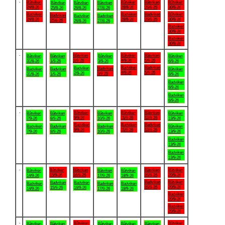
.
Båtviken
Båtviken
Båtviken
Båtviken
Båtviken
Båtviken
Båtviken
24/8-26
28/8-26
29/8-26
30/8-26
25/8-26
26/8-26
27/8-26
Badviken
Badviken
Badviken
Båtviken
Badviken
Badviken
Badviken
24/8-26
28/8-26
29/8-26
30/8-26
25/8-26
26/8-26
27/8-26
Badviken
30/8-26
Badviken
30/8-26
.
Båtviken
Båtviken
Båtviken
Båtviken
Båtviken
Båtviken
Båtviken
2/9-26
4/9-26
5/9-26
31/8-26
1/9-26
3/9-26
6/9-26
Badviken
Badviken
Badviken
Badviken
Badviken
Badviken
Båtviken
4/9-26
5/9-26
2/9-26
3/9-26
31/8-26
1/9-26
6/9-26
Badviken
6/9-26
Badviken
6/9-26
.
Båtviken
Båtviken
Båtviken
Båtviken
Båtviken
Båtviken
Båtviken
9/9-26
11/9-26
12/9-26
7/9-26
8/9-26
10/9-26
13/9-26
Badviken
Badviken
Badviken
Badviken
Badviken
Badviken
Båtviken
9/9-26
11/9-26
12/9-26
7/9-26
8/9-26
10/9-26
13/9-26
Badviken
13/9-26
Badviken
13/9-26
.
Båtviken
Båtviken
Båtviken
Båtviken
Båtviken
Båtviken
Båtviken
15/9-26
16/9-26
19/9-26
20/9-26
14/9-26
17/9-26
18/9-26
Badviken
Båtviken
Badviken
Badviken
Badviken
Badviken
Badviken
19/9-26
20/9-26
15/9-26
16/9-26
14/9-26
17/9-26
18/9-26
Badviken
20/9-26
Badviken
20/9-26
.
Båtviken
Båtviken
Båtviken
Båtviken
Båtviken
Båtviken
Båtviken