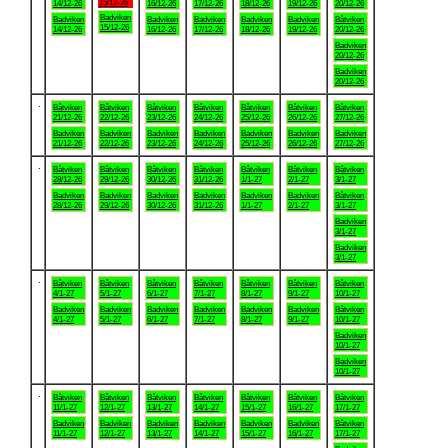
15/12-26
14/12-26
16/12-26
17/12-26
18/12-26
19/12-26
20/12-26
Badviken
Badviken
Badviken
Badviken
Badviken
Badviken
Båtviken
15/12-26
14/12-26
16/12-26
17/12-26
18/12-26
19/12-26
20/12-26
Badviken
20/12-26
Badviken
20/12-26
.
Båtviken
Båtviken
Båtviken
Båtviken
Båtviken
Båtviken
Båtviken
21/12-26
22/12-26
23/12-26
24/12-26
25/12-26
26/12-26
27/12-26
Badviken
Badviken
Badviken
Badviken
Badviken
Badviken
Badviken
21/12-26
22/12-26
23/12-26
24/12-26
25/12-26
26/12-26
27/12-26
.
Båtviken
Båtviken
Båtviken
Båtviken
Båtviken
Båtviken
Båtviken
28/12-26
29/12-26
30/12-26
31/12-26
1/1-27
2/1-27
3/1-27
Badviken
Badviken
Badviken
Badviken
Badviken
Badviken
Båtviken
28/12-26
29/12-26
30/12-26
31/12-26
1/1-27
2/1-27
3/1-27
Badviken
3/1-27
Badviken
3/1-27
.
Båtviken
Båtviken
Båtviken
Båtviken
Båtviken
Båtviken
Båtviken
4/1-27
5/1-27
6/1-27
7/1-27
8/1-27
9/1-27
10/1-27
Badviken
Badviken
Badviken
Badviken
Badviken
Badviken
Båtviken
4/1-27
5/1-27
6/1-27
7/1-27
8/1-27
9/1-27
10/1-27
Badviken
10/1-27
Badviken
10/1-27
.
Båtviken
Båtviken
Båtviken
Båtviken
Båtviken
Båtviken
Båtviken
11/1-27
12/1-27
13/1-27
14/1-27
15/1-27
16/1-27
17/1-27
Badviken
Badviken
Badviken
Badviken
Badviken
Badviken
Båtviken
11/1-27
12/1-27
13/1-27
14/1-27
15/1-27
16/1-27
17/1-27