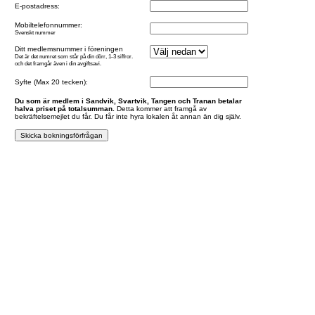
E-postadress:
Mobiltelefonnummer:
Svenskt nummer
Ditt medlemsnummer i föreningen
Det är det numret som står på din dörr, 1-3 siffror.
och det framgår även i din avgiftsavi.
Syfte (Max 20 tecken):
Du som är medlem i Sandvik, Svartvik, Tangen och Tranan betalar
halva priset på totalsumman.
Detta kommer att framgå av
bekräftelsemejlet du får. Du får inte hyra lokalen åt annan än dig själv.