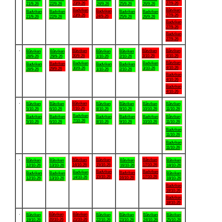
23/9-26
27/9-26
21/9-26
22/9-26
24/9-26
25/9-26
26/9-26
Badviken
Båtviken
Badviken
Badviken
Badviken
Badviken
Badviken
23/9-26
27/9-26
24/9-26
21/9-26
22/9-26
25/9-26
26/9-26
Badviken
27/9-26
Badviken
27/9-26
.
Båtviken
Båtviken
Båtviken
Båtviken
Båtviken
Båtviken
Båtviken
30/9-26
3/10-26
4/10-26
28/9-26
29/9-26
1/10-26
2/10-26
Båtviken
Badviken
Badviken
Badviken
Badviken
Badviken
Badviken
4/10-26
30/9-26
3/10-26
29/9-26
28/9-26
1/10-26
2/10-26
Badviken
4/10-26
Badviken
4/10-26
.
Båtviken
Båtviken
Båtviken
Båtviken
Båtviken
Båtviken
Båtviken
7/10-26
5/10-26
6/10-26
8/10-26
9/10-26
10/10-26
11/10-26
Badviken
Badviken
Badviken
Badviken
Badviken
Badviken
Båtviken
7/10-26
5/10-26
6/10-26
8/10-26
9/10-26
10/10-26
11/10-26
Badviken
11/10-26
Badviken
11/10-26
.
Båtviken
Båtviken
Båtviken
Båtviken
Båtviken
Båtviken
Båtviken
14/10-26
15/10-26
17/10-26
12/10-26
13/10-26
16/10-26
18/10-26
Badviken
Badviken
Badviken
Badviken
Badviken
Badviken
Båtviken
15/10-26
17/10-26
14/10-26
16/10-26
12/10-26
13/10-26
18/10-26
Badviken
18/10-26
Badviken
18/10-26
.
Båtviken
Båtviken
Båtviken
Båtviken
Båtviken
Båtviken
Båtviken
20/10-26
21/10-26
19/10-26
22/10-26
23/10-26
24/10-26
25/10-26