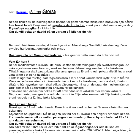
Störst
Större
Text: [
Normal
] [
] [
]
Nedan finner du de bokningsbara tiderna för gemensamhetslokalerna badviken och båtvik
Inte bokat förut?
Börja med att
registrera ditt konto här.
- tänk på att det kan ta några daga
Flyttat/bytt uppgifter?
-
klicka här
Om du vill boka en dagtid på en vardag så klickar du här
Bad- och båtvikens samlingslokaler hyrs ut av Minnebergs Samfällighetsförening. Dess
styrelse har beslutat om regler och priser.
Bokningsinfo om Samlingslokalerna:
- läs igenom detta innan du bokar din tid.
Vem får hyra?
Det är medlemmarna skrivna i de olika Bostadsrättsföreningarna på Svartviksslingan, de
olika styrelserna samt föreningsverksamheterna i Minneberg som får boka lokalerna.
Tillställningarna skall vara privata eller arrangeras av förening och privata tillstälningar skall
vara till för det egna hushållet.
Tillställningar för företag, företags anställda eller i annat kommersiellt syfte är inte tillåten.
Vissa av verksamheterna i närområdet får också boka lokalerna, men då skall, förutom
tillstånd från styrelsen som skall sökas säsongsvis, minst en deltagande medlem från en
BRF som ingår i Samfälligheten ansvara för bokningen.
Lokalerna kan dessutom bokas för att användas som vallokaler för denna valkrets.
Några undantag medges inte och den som inte följer eller kommer att följa boknings- eller
ordningsreglerna får inte boka lokalen.
När kan man hyra?
Bokningsbar 12 månader framåt. Finns inte tiden med i schemat får man vänta tills den
dyker upp.
Kalendern är uppdelad i två delar och just nu ser du kvällar och helger i schemat nedan.
Från midsommar till ca mitten på augusti och under jullovet hyrs lokalen ut 13 - 12
alla dagar - se schemat.
Om du vill boka en dagtid på en vardag så klickar du här
Alla tider mellan 2026-05-31 och 2026-08-15 är
lågsäsongstider
och du kan av
planeringsskäl inte boka lokalerna för denna period efter 2026-05-31. Alla övriga tider går