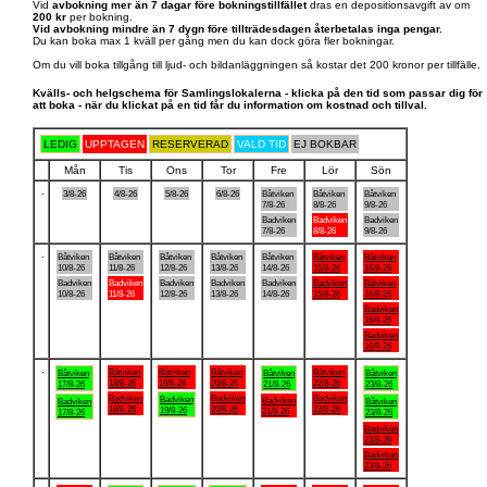
Vid
avbokning mer än 7 dagar före bokningstillfället
dras en depositionsavgift av om
200 kr
per bokning.
Vid avbokning mindre än 7 dygn före tillträdesdagen återbetalas inga pengar.
Du kan boka max 1 kväll per gång men du kan dock göra fler bokningar.
Om du vill boka tillgång till ljud- och bildanläggningen så kostar det 200 kronor per tillfälle.
Kvälls- och helgschema för Samlingslokalerna - klicka på den tid som passar dig för
att boka - när du klickat på en tid får du information om kostnad och tillval.
LEDIG
UPPTAGEN
RESERVERAD
VALD TID
EJ BOKBAR
Mån
Tis
Ons
Tor
Fre
Lör
Sön
.
3/8-26
4/8-26
5/8-26
6/8-26
Båtviken
Båtviken
Båtviken
7/8-26
8/8-26
9/8-26
Badviken
Badviken
Badviken
7/8-26
8/8-26
9/8-26
.
Båtviken
Båtviken
Båtviken
Båtviken
Båtviken
Båtviken
Båtviken
10/8-26
11/8-26
12/8-26
13/8-26
14/8-26
15/8-26
16/8-26
Badviken
Badviken
Badviken
Badviken
Badviken
Badviken
Båtviken
10/8-26
11/8-26
12/8-26
13/8-26
14/8-26
15/8-26
16/8-26
Badviken
16/8-26
Badviken
16/8-26
.
Båtviken
Båtviken
Båtviken
Båtviken
Båtviken
Båtviken
Båtviken
18/8-26
19/8-26
20/8-26
22/8-26
17/8-26
21/8-26
23/8-26
Badviken
Badviken
Badviken
Badviken
Badviken
Badviken
Båtviken
18/8-26
20/8-26
22/8-26
19/8-26
21/8-26
17/8-26
23/8-26
Badviken
23/8-26
Badviken
23/8-26