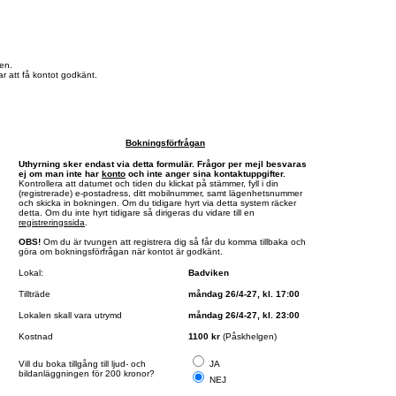
en.
r att få kontot godkänt.
Bokningsförfrågan
Uthyrning sker endast via detta formulär. Frågor per mejl besvaras
ej om man inte har
konto
och inte anger sina kontaktuppgifter.
Kontrollera att datumet och tiden du klickat på stämmer, fyll i din
(registrerade) e-postadress, ditt mobilnummer, samt lägenhetsnummer
och skicka in bokningen. Om du tidigare hyrt via detta system räcker
detta. Om du inte hyrt tidigare så dirigeras du vidare till en
registreringssida
.
OBS!
Om du är tvungen att registrera dig så får du komma tillbaka och
göra om bokningsförfrågan när kontot är godkänt.
Lokal:
Badviken
Tillträde
måndag 26/4-27, kl. 17:00
Lokalen skall vara utrymd
måndag 26/4-27, kl. 23:00
Kostnad
1100 kr
(Påskhelgen)
Vill du boka tillgång till ljud- och
JA
bildanläggningen för 200 kronor?
NEJ