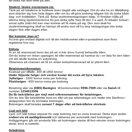
att boka när som helst på året.
Student, längre evenemang etc.
Tänk på att lokalerna är bokbara även dagtid alla vardagar. Om du ska ha en tillställning
som sträcker sig över hela dagen eller om du vill göra iordning tidigare bör du boka både
dag- och kvällstiden. Tänk på: Boka studentmottagningen tidigt. Vi försöker hålla på
tiderna kring studentveckorna för just detta syfte fram till den 1:a april. Är lokalen bokad i
annat syfte (mån-fre) kan man komma att få maka på sig. Den som skall ha
studentmottagning skall av hänsyn till andra som vill ha sina mottagningar inte boka
dagen före eller dagen efter.
Hur kommer man in?
Access ges endast digitalt och till det mobilnummer eller e-postadress som finns
registrerat hos oss.
Kölista
Är en tid reserverad beror det på att vi inte ännu hunnit behandla tiden.
Om du bokar en redan upptagen tid eller reserverad så hamnar du i en lista för den tiden
om det skulle komma en avbokning.
Observera att chansen att få en redan bokad/reserverad tid är ytterst liten.
Betalningsinformation:
Kostnad per tillfälle: 300 till 1800 kronor
Under följande helger och veckor kostar det extra att hyra lokalen
:
Julhelgen
- 1000 kronor extra per bokning
Påskhelgen
- 600 kronor extra per bokning
Betalning sker via
(OBS)
Bankgiro
till kontonummer
5596-7509
eller via
Swish
till
nummer
1234013306
Du får bekräftelse per mejl med referensnummer för betalningen.
Om du inte fått bekräftelse inom en eller ett par arbetsdagar och mailet inte återfinns i
skräpposten bör du kontakta bokningen.
Bokningen skall betalas
senast 7 dagar efter att bekräftelse skickats
Ljud och bild
Ljud- och bild bokas separat för varje bokning mot en extra kostnad. Detta styrs sedan
endast via ett webbgränssnitt
och aktiveras per automatik med bokningen.
Anläggningen går att använda från att bokningen startar till fem minuter innan bokningen
slutar, dock ej nattetid.
Avbokning: