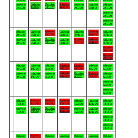
Badviken
Badviken
Badviken
Badviken
Badviken
Badviken
Båtviken
17/11-26
18/11-26
19/11-26
16/11-26
20/11-26
21/11-26
22/11-26
Badviken
22/11-26
Badviken
22/11-26
.
Båtviken
Båtviken
Båtviken
Båtviken
Båtviken
Båtviken
Båtviken
25/11-26
28/11-26
23/11-26
24/11-26
26/11-26
27/11-26
29/11-26
Badviken
Badviken
Badviken
Badviken
Badviken
Badviken
Båtviken
28/11-26
25/11-26
27/11-26
23/11-26
24/11-26
26/11-26
29/11-26
Badviken
29/11-26
Badviken
29/11-26
.
Båtviken
Båtviken
Båtviken
Båtviken
Båtviken
Båtviken
Båtviken
3/12-26
4/12-26
30/11-26
1/12-26
2/12-26
5/12-26
6/12-26
Badviken
Badviken
Badviken
Badviken
Badviken
Badviken
Båtviken
3/12-26
4/12-26
5/12-26
30/11-26
1/12-26
2/12-26
6/12-26
Badviken
6/12-26
Badviken
6/12-26
.
Båtviken
Båtviken
Båtviken
Båtviken
Båtviken
Båtviken
Båtviken
8/12-26
9/12-26
10/12-26
7/12-26
11/12-26
12/12-26
13/12-26
Badviken
Badviken
Badviken
Badviken
Badviken
Badviken
Båtviken
10/12-26
8/12-26
9/12-26
7/12-26
11/12-26
12/12-26
13/12-26
Badviken
13/12-26
Badviken
13/12-26
.
Båtviken
Båtviken
Båtviken
Båtviken
Båtviken
Båtviken
Båtviken