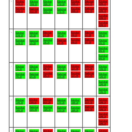
.
Båtviken
Båtviken
Båtviken
Båtviken
Båtviken
Båtviken
Båtviken
24/8-26
28/8-26
29/8-26
30/8-26
25/8-26
26/8-26
27/8-26
Badviken
Badviken
Badviken
Båtviken
Badviken
Badviken
Badviken
24/8-26
28/8-26
29/8-26
30/8-26
25/8-26
26/8-26
27/8-26
Badviken
30/8-26
Badviken
30/8-26
.
Båtviken
Båtviken
Båtviken
Båtviken
Båtviken
Båtviken
Båtviken
2/9-26
4/9-26
5/9-26
31/8-26
1/9-26
3/9-26
6/9-26
Badviken
Badviken
Badviken
Badviken
Badviken
Badviken
Båtviken
4/9-26
5/9-26
2/9-26
3/9-26
31/8-26
1/9-26
6/9-26
Badviken
6/9-26
Badviken
6/9-26
.
Båtviken
Båtviken
Båtviken
Båtviken
Båtviken
Båtviken
Båtviken
9/9-26
11/9-26
12/9-26
7/9-26
8/9-26
10/9-26
13/9-26
Badviken
Badviken
Badviken
Badviken
Badviken
Badviken
Båtviken
9/9-26
11/9-26
12/9-26
7/9-26
8/9-26
10/9-26
13/9-26
Badviken
13/9-26
Badviken
13/9-26
.
Båtviken
Båtviken
Båtviken
Båtviken
Båtviken
Båtviken
Båtviken
15/9-26
16/9-26
19/9-26
20/9-26
14/9-26
17/9-26
18/9-26
Badviken
Båtviken
Badviken
Badviken
Badviken
Badviken
Badviken
19/9-26
20/9-26
15/9-26
16/9-26
14/9-26
17/9-26
18/9-26
Badviken
20/9-26
Badviken
20/9-26
.
Båtviken
Båtviken
Båtviken
Båtviken
Båtviken
Båtviken
Båtviken