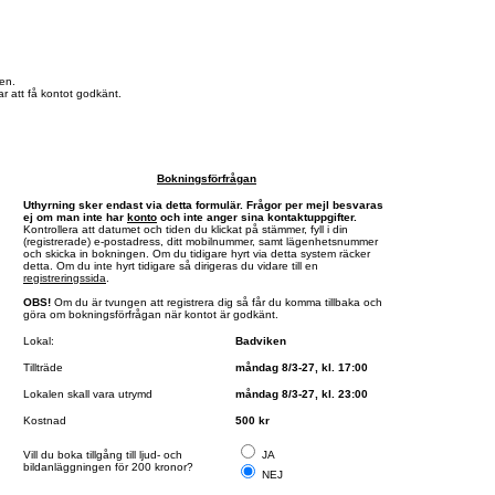
en.
r att få kontot godkänt.
Bokningsförfrågan
Uthyrning sker endast via detta formulär. Frågor per mejl besvaras
ej om man inte har
konto
och inte anger sina kontaktuppgifter.
Kontrollera att datumet och tiden du klickat på stämmer, fyll i din
(registrerade) e-postadress, ditt mobilnummer, samt lägenhetsnummer
och skicka in bokningen. Om du tidigare hyrt via detta system räcker
detta. Om du inte hyrt tidigare så dirigeras du vidare till en
registreringssida
.
OBS!
Om du är tvungen att registrera dig så får du komma tillbaka och
göra om bokningsförfrågan när kontot är godkänt.
Lokal:
Badviken
Tillträde
måndag 8/3-27, kl. 17:00
Lokalen skall vara utrymd
måndag 8/3-27, kl. 23:00
Kostnad
500 kr
Vill du boka tillgång till ljud- och
JA
bildanläggningen för 200 kronor?
NEJ