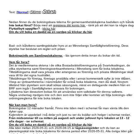
Störst
Större
Text: [
Normal
] [
] [
]
Nedan finner du de bokningsbara tiderna för gemensamhetslokalerna badviken och båtvik
Inte bokat förut?
Börja med att
registrera ditt konto här.
- tänk på att det kan ta några daga
Flyttat/bytt uppgifter?
-
klicka här
Om du vill boka en dagtid på en vardag så klickar du här
Bad- och båtvikens samlingslokaler hyrs ut av Minnebergs Samfällighetsförening. Dess
styrelse har beslutat om regler och priser.
Bokningsinfo om Samlingslokalerna:
- läs igenom detta innan du bokar din tid.
Vem får hyra?
Det är medlemmarna skrivna i de olika Bostadsrättsföreningarna på Svartviksslingan, de
olika styrelserna samt föreningsverksamheterna i Minneberg som får boka lokalerna.
Tillställningarna skall vara privata eller arrangeras av förening och privata tillstälningar skall
vara till för det egna hushållet.
Tillställningar för företag, företags anställda eller i annat kommersiellt syfte är inte tillåten.
Vissa av verksamheterna i närområdet får också boka lokalerna, men då skall, förutom
tillstånd från styrelsen som skall sökas säsongsvis, minst en deltagande medlem från en
BRF som ingår i Samfälligheten ansvara för bokningen.
Lokalerna kan dessutom bokas för att användas som vallokaler för denna valkrets.
Några undantag medges inte och den som inte följer eller kommer att följa boknings- eller
ordningsreglerna får inte boka lokalen.
När kan man hyra?
Bokningsbar 12 månader framåt. Finns inte tiden med i schemat får man vänta tills den
dyker upp.
Kalendern är uppdelad i två delar och just nu ser du kvällar och helger i schemat nedan.
Från midsommar till ca mitten på augusti och under jullovet hyrs lokalen ut 13 - 12
alla dagar - se schemat.
Om du vill boka en dagtid på en vardag så klickar du här
Alla tider mellan 2026-05-31 och 2026-08-15 är
lågsäsongstider
och du kan av
planeringsskäl inte boka lokalerna för denna period efter 2026-05-31. Alla övriga tider går