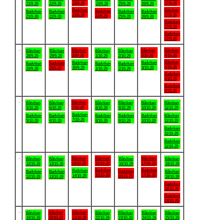
23/9-26
27/9-26
21/9-26
22/9-26
24/9-26
25/9-26
26/9-26
Badviken
Båtviken
Badviken
Badviken
Badviken
Badviken
Badviken
23/9-26
27/9-26
24/9-26
21/9-26
22/9-26
25/9-26
26/9-26
Badviken
27/9-26
Badviken
27/9-26
.
Båtviken
Båtviken
Båtviken
Båtviken
Båtviken
Båtviken
Båtviken
30/9-26
3/10-26
4/10-26
28/9-26
29/9-26
1/10-26
2/10-26
Båtviken
Badviken
Badviken
Badviken
Badviken
Badviken
Badviken
4/10-26
30/9-26
3/10-26
29/9-26
28/9-26
1/10-26
2/10-26
Badviken
4/10-26
Badviken
4/10-26
.
Båtviken
Båtviken
Båtviken
Båtviken
Båtviken
Båtviken
Båtviken
7/10-26
5/10-26
6/10-26
8/10-26
9/10-26
10/10-26
11/10-26
Badviken
Badviken
Badviken
Badviken
Badviken
Badviken
Båtviken
7/10-26
5/10-26
6/10-26
8/10-26
9/10-26
10/10-26
11/10-26
Badviken
11/10-26
Badviken
11/10-26
.
Båtviken
Båtviken
Båtviken
Båtviken
Båtviken
Båtviken
Båtviken
14/10-26
15/10-26
17/10-26
12/10-26
13/10-26
16/10-26
18/10-26
Badviken
Badviken
Badviken
Badviken
Badviken
Badviken
Båtviken
15/10-26
17/10-26
14/10-26
16/10-26
12/10-26
13/10-26
18/10-26
Badviken
18/10-26
Badviken
18/10-26
.
Båtviken
Båtviken
Båtviken
Båtviken
Båtviken
Båtviken
Båtviken
20/10-26
21/10-26
19/10-26
22/10-26
23/10-26
24/10-26
25/10-26