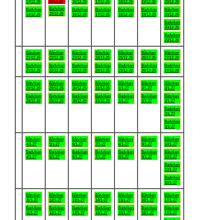
15/12-26
14/12-26
16/12-26
17/12-26
18/12-26
19/12-26
20/12-26
Badviken
Badviken
Badviken
Badviken
Badviken
Badviken
Båtviken
15/12-26
14/12-26
16/12-26
17/12-26
18/12-26
19/12-26
20/12-26
Badviken
20/12-26
Badviken
20/12-26
.
Båtviken
Båtviken
Båtviken
Båtviken
Båtviken
Båtviken
Båtviken
21/12-26
22/12-26
23/12-26
24/12-26
25/12-26
26/12-26
27/12-26
Badviken
Badviken
Badviken
Badviken
Badviken
Badviken
Badviken
21/12-26
22/12-26
23/12-26
24/12-26
25/12-26
26/12-26
27/12-26
.
Båtviken
Båtviken
Båtviken
Båtviken
Båtviken
Båtviken
Båtviken
28/12-26
29/12-26
30/12-26
31/12-26
1/1-27
2/1-27
3/1-27
Badviken
Badviken
Badviken
Badviken
Badviken
Badviken
Båtviken
28/12-26
29/12-26
30/12-26
31/12-26
1/1-27
2/1-27
3/1-27
Badviken
3/1-27
Badviken
3/1-27
.
Båtviken
Båtviken
Båtviken
Båtviken
Båtviken
Båtviken
Båtviken
4/1-27
5/1-27
6/1-27
7/1-27
8/1-27
9/1-27
10/1-27
Badviken
Badviken
Badviken
Badviken
Badviken
Badviken
Båtviken
4/1-27
5/1-27
6/1-27
7/1-27
8/1-27
9/1-27
10/1-27
Badviken
10/1-27
Badviken
10/1-27
.
Båtviken
Båtviken
Båtviken
Båtviken
Båtviken
Båtviken
Båtviken
11/1-27
12/1-27
13/1-27
14/1-27
15/1-27
16/1-27
17/1-27
Badviken
Badviken
Badviken
Badviken
Badviken
Badviken
Båtviken
11/1-27
12/1-27
13/1-27
14/1-27
15/1-27
16/1-27
17/1-27