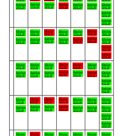
Badviken
Badviken
Badviken
Badviken
Badviken
Badviken
Båtviken
17/11-26
18/11-26
19/11-26
16/11-26
20/11-26
21/11-26
22/11-26
Badviken
22/11-26
Badviken
22/11-26
.
Båtviken
Båtviken
Båtviken
Båtviken
Båtviken
Båtviken
Båtviken
25/11-26
28/11-26
23/11-26
24/11-26
26/11-26
27/11-26
29/11-26
Badviken
Badviken
Badviken
Badviken
Badviken
Badviken
Båtviken
28/11-26
25/11-26
27/11-26
23/11-26
24/11-26
26/11-26
29/11-26
Badviken
29/11-26
Badviken
29/11-26
.
Båtviken
Båtviken
Båtviken
Båtviken
Båtviken
Båtviken
Båtviken
3/12-26
4/12-26
30/11-26
1/12-26
2/12-26
5/12-26
6/12-26
Badviken
Badviken
Badviken
Badviken
Badviken
Badviken
Båtviken
3/12-26
4/12-26
5/12-26
30/11-26
1/12-26
2/12-26
6/12-26
Badviken
6/12-26
Badviken
6/12-26
.
Båtviken
Båtviken
Båtviken
Båtviken
Båtviken
Båtviken
Båtviken
8/12-26
9/12-26
10/12-26
7/12-26
11/12-26
12/12-26
13/12-26
Badviken
Badviken
Badviken
Badviken
Badviken
Badviken
Båtviken
10/12-26
8/12-26
9/12-26
7/12-26
11/12-26
12/12-26
13/12-26
Badviken
13/12-26
Badviken
13/12-26
.
Båtviken
Båtviken
Båtviken
Båtviken
Båtviken
Båtviken
Båtviken