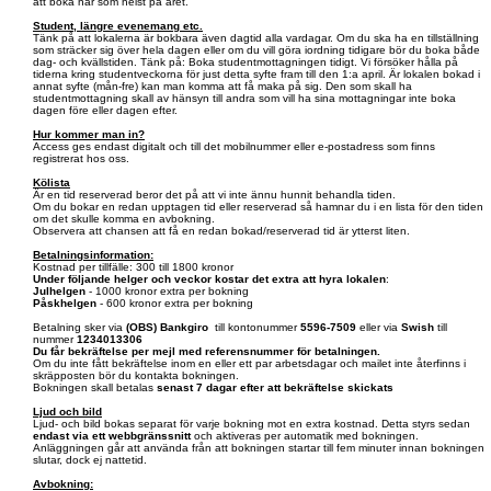
att boka när som helst på året.
Student, längre evenemang etc.
Tänk på att lokalerna är bokbara även dagtid alla vardagar. Om du ska ha en tillställning
som sträcker sig över hela dagen eller om du vill göra iordning tidigare bör du boka både
dag- och kvällstiden. Tänk på: Boka studentmottagningen tidigt. Vi försöker hålla på
tiderna kring studentveckorna för just detta syfte fram till den 1:a april. Är lokalen bokad i
annat syfte (mån-fre) kan man komma att få maka på sig. Den som skall ha
studentmottagning skall av hänsyn till andra som vill ha sina mottagningar inte boka
dagen före eller dagen efter.
Hur kommer man in?
Access ges endast digitalt och till det mobilnummer eller e-postadress som finns
registrerat hos oss.
Kölista
Är en tid reserverad beror det på att vi inte ännu hunnit behandla tiden.
Om du bokar en redan upptagen tid eller reserverad så hamnar du i en lista för den tiden
om det skulle komma en avbokning.
Observera att chansen att få en redan bokad/reserverad tid är ytterst liten.
Betalningsinformation:
Kostnad per tillfälle: 300 till 1800 kronor
Under följande helger och veckor kostar det extra att hyra lokalen
:
Julhelgen
- 1000 kronor extra per bokning
Påskhelgen
- 600 kronor extra per bokning
Betalning sker via
(OBS)
Bankgiro
till kontonummer
5596-7509
eller via
Swish
till
nummer
1234013306
Du får bekräftelse per mejl med referensnummer för betalningen.
Om du inte fått bekräftelse inom en eller ett par arbetsdagar och mailet inte återfinns i
skräpposten bör du kontakta bokningen.
Bokningen skall betalas
senast 7 dagar efter att bekräftelse skickats
Ljud och bild
Ljud- och bild bokas separat för varje bokning mot en extra kostnad. Detta styrs sedan
endast via ett webbgränssnitt
och aktiveras per automatik med bokningen.
Anläggningen går att använda från att bokningen startar till fem minuter innan bokningen
slutar, dock ej nattetid.
Avbokning: