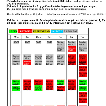
Vid
avbokning mer än 7 dagar före bokningstillfället
dras en depositionsavgift av om
200 kr
per bokning.
Vid avbokning mindre än 7 dygn före tillträdesdagen återbetalas inga pengar.
Du kan boka max 1 kväll per gång men du kan dock göra fler bokningar.
Om du vill boka tillgång till ljud- och bildanläggningen så kostar det 200 kronor per tillfälle.
Kvälls- och helgschema för Samlingslokalerna - klicka på den tid som passar dig för
att boka - när du klickat på en tid får du information om kostnad och tillval.
LEDIG
UPPTAGEN
RESERVERAD
VALD TID
EJ BOKBAR
Mån
Tis
Ons
Tor
Fre
Lör
Sön
.
3/8-26
4/8-26
5/8-26
6/8-26
Båtviken
Båtviken
Båtviken
7/8-26
8/8-26
9/8-26
Badviken
Badviken
Badviken
7/8-26
8/8-26
9/8-26
.
Båtviken
Båtviken
Båtviken
Båtviken
Båtviken
Båtviken
Båtviken
10/8-26
11/8-26
12/8-26
13/8-26
14/8-26
15/8-26
16/8-26
Badviken
Badviken
Badviken
Badviken
Badviken
Badviken
Båtviken
10/8-26
11/8-26
12/8-26
13/8-26
14/8-26
15/8-26
16/8-26
Badviken
16/8-26
Badviken
16/8-26
.
Båtviken
Båtviken
Båtviken
Båtviken
Båtviken
Båtviken
Båtviken
18/8-26
19/8-26
20/8-26
22/8-26
17/8-26
21/8-26
23/8-26
Badviken
Badviken
Badviken
Badviken
Badviken
Badviken
Båtviken
18/8-26
20/8-26
22/8-26
19/8-26
21/8-26
17/8-26
23/8-26
Badviken
23/8-26
Badviken
23/8-26