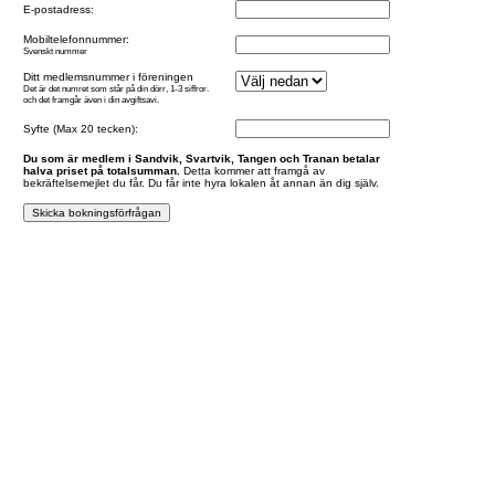
E-postadress:
Mobiltelefonnummer:
Svenskt nummer
Ditt medlemsnummer i föreningen
Det är det numret som står på din dörr, 1-3 siffror.
och det framgår även i din avgiftsavi.
Syfte (Max 20 tecken):
Du som är medlem i Sandvik, Svartvik, Tangen och Tranan betalar
halva priset på totalsumman.
Detta kommer att framgå av
bekräftelsemejlet du får. Du får inte hyra lokalen åt annan än dig själv.