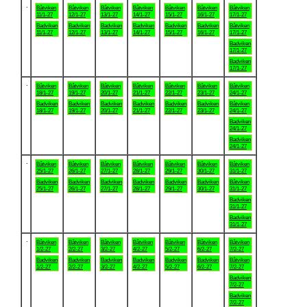
.
Båtviken
Båtviken
Båtviken
Båtviken
Båtviken
Båtviken
Båtviken
11/1-27
12/1-27
13/1-27
14/1-27
15/1-27
16/1-27
17/1-27
Badviken
Badviken
Badviken
Badviken
Badviken
Badviken
Båtviken
11/1-27
12/1-27
13/1-27
14/1-27
15/1-27
16/1-27
17/1-27
Badviken
17/1-27
Badviken
17/1-27
.
Båtviken
Båtviken
Båtviken
Båtviken
Båtviken
Båtviken
Båtviken
18/1-27
19/1-27
20/1-27
21/1-27
22/1-27
23/1-27
24/1-27
Badviken
Badviken
Badviken
Badviken
Badviken
Badviken
Båtviken
18/1-27
19/1-27
20/1-27
21/1-27
22/1-27
23/1-27
24/1-27
Badviken
24/1-27
Badviken
24/1-27
.
Båtviken
Båtviken
Båtviken
Båtviken
Båtviken
Båtviken
Båtviken
25/1-27
26/1-27
27/1-27
28/1-27
29/1-27
30/1-27
31/1-27
Badviken
Badviken
Badviken
Badviken
Badviken
Badviken
Båtviken
25/1-27
26/1-27
27/1-27
28/1-27
29/1-27
30/1-27
31/1-27
Badviken
31/1-27
Badviken
31/1-27
.
Båtviken
Båtviken
Båtviken
Båtviken
Båtviken
Båtviken
Båtviken
1/2-27
2/2-27
3/2-27
4/2-27
5/2-27
6/2-27
7/2-27
Badviken
Badviken
Badviken
Badviken
Badviken
Badviken
Båtviken
1/2-27
2/2-27
3/2-27
4/2-27
5/2-27
6/2-27
7/2-27
Badviken
7/2-27
Badviken
7/2-27