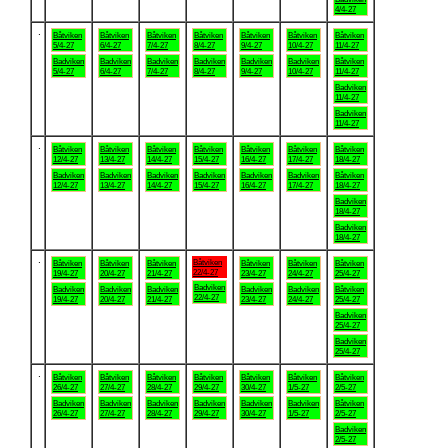
4/4-27
.
Båtviken
Båtviken
Båtviken
Båtviken
Båtviken
Båtviken
Båtviken
5/4-27
6/4-27
7/4-27
8/4-27
9/4-27
10/4-27
11/4-27
Badviken
Badviken
Badviken
Badviken
Badviken
Badviken
Båtviken
5/4-27
6/4-27
7/4-27
8/4-27
9/4-27
10/4-27
11/4-27
Badviken
11/4-27
Badviken
11/4-27
.
Båtviken
Båtviken
Båtviken
Båtviken
Båtviken
Båtviken
Båtviken
12/4-27
13/4-27
14/4-27
15/4-27
16/4-27
17/4-27
18/4-27
Badviken
Badviken
Badviken
Badviken
Badviken
Badviken
Båtviken
12/4-27
13/4-27
14/4-27
15/4-27
16/4-27
17/4-27
18/4-27
Badviken
18/4-27
Badviken
18/4-27
.
Båtviken
Båtviken
Båtviken
Båtviken
Båtviken
Båtviken
Båtviken
22/4-27
19/4-27
20/4-27
21/4-27
23/4-27
24/4-27
25/4-27
Badviken
Badviken
Badviken
Badviken
Badviken
Badviken
Båtviken
22/4-27
19/4-27
20/4-27
21/4-27
23/4-27
24/4-27
25/4-27
Badviken
25/4-27
Badviken
25/4-27
.
Båtviken
Båtviken
Båtviken
Båtviken
Båtviken
Båtviken
Båtviken
26/4-27
27/4-27
28/4-27
29/4-27
30/4-27
1/5-27
2/5-27
Badviken
Badviken
Badviken
Badviken
Badviken
Badviken
Båtviken
26/4-27
27/4-27
28/4-27
29/4-27
30/4-27
1/5-27
2/5-27
Badviken
2/5-27