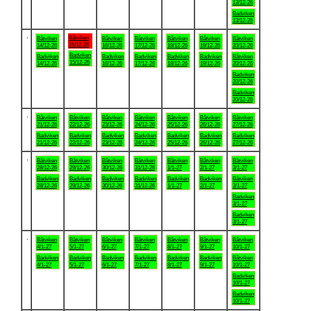
13/12-26
Badviken
13/12-26
.
Båtviken
Båtviken
Båtviken
Båtviken
Båtviken
Båtviken
Båtviken
15/12-26
14/12-26
16/12-26
17/12-26
18/12-26
19/12-26
20/12-26
Badviken
Badviken
Badviken
Badviken
Badviken
Badviken
Båtviken
15/12-26
14/12-26
16/12-26
17/12-26
18/12-26
19/12-26
20/12-26
Badviken
20/12-26
Badviken
20/12-26
.
Båtviken
Båtviken
Båtviken
Båtviken
Båtviken
Båtviken
Båtviken
21/12-26
22/12-26
23/12-26
24/12-26
25/12-26
26/12-26
27/12-26
Badviken
Badviken
Badviken
Badviken
Badviken
Badviken
Badviken
21/12-26
22/12-26
23/12-26
24/12-26
25/12-26
26/12-26
27/12-26
.
Båtviken
Båtviken
Båtviken
Båtviken
Båtviken
Båtviken
Båtviken
28/12-26
29/12-26
30/12-26
31/12-26
1/1-27
2/1-27
3/1-27
Badviken
Badviken
Badviken
Badviken
Badviken
Badviken
Båtviken
28/12-26
29/12-26
30/12-26
31/12-26
1/1-27
2/1-27
3/1-27
Badviken
3/1-27
Badviken
3/1-27
.
Båtviken
Båtviken
Båtviken
Båtviken
Båtviken
Båtviken
Båtviken
4/1-27
5/1-27
6/1-27
7/1-27
8/1-27
9/1-27
10/1-27
Badviken
Badviken
Badviken
Badviken
Badviken
Badviken
Båtviken
4/1-27
5/1-27
6/1-27
7/1-27
8/1-27
9/1-27
10/1-27
Badviken
10/1-27
Badviken
10/1-27