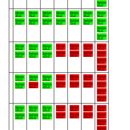
Badviken
2/5-27
.
Båtviken
Båtviken
Båtviken
Båtviken
Båtviken
Båtviken
Båtviken
3/5-27
4/5-27
5/5-27
6/5-27
7/5-27
8/5-27
9/5-27
Badviken
Badviken
Badviken
Badviken
Badviken
Badviken
Båtviken
3/5-27
4/5-27
5/5-27
6/5-27
7/5-27
8/5-27
9/5-27
Badviken
9/5-27
Badviken
9/5-27
.
Båtviken
Båtviken
Båtviken
Båtviken
Båtviken
Båtviken
Båtviken
13/5-27
14/5-27
15/5-27
16/5-27
10/5-27
11/5-27
12/5-27
Badviken
Badviken
Badviken
Båtviken
Badviken
Badviken
Badviken
13/5-27
14/5-27
15/5-27
16/5-27
10/5-27
11/5-27
12/5-27
Badviken
16/5-27
Badviken
16/5-27
.
Båtviken
Båtviken
Båtviken
Båtviken
Båtviken
Båtviken
Båtviken
20/5-27
21/5-27
22/5-27
23/5-27
17/5-27
18/5-27
19/5-27
Badviken
Badviken
Badviken
Båtviken
Badviken
Badviken
Badviken
20/5-27
21/5-27
22/5-27
23/5-27
18/5-27
17/5-27
19/5-27
Badviken
23/5-27
Badviken
23/5-27
.
Båtviken
Båtviken
Båtviken
Båtviken
Båtviken
Båtviken
Båtviken
27/5-27
28/5-27
29/5-27
30/5-27
24/5-27
25/5-27
26/5-27
Badviken
Badviken
Badviken
Båtviken
Badviken
Badviken
Badviken
27/5-27
28/5-27
29/5-27
30/5-27
24/5-27
25/5-27
26/5-27
Badviken
30/5-27
Badviken