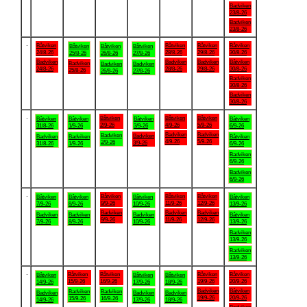
Badviken
23/8-26
Badviken
23/8-26
.
Båtviken
Båtviken
Båtviken
Båtviken
Båtviken
Båtviken
Båtviken
24/8-26
28/8-26
29/8-26
30/8-26
25/8-26
26/8-26
27/8-26
Badviken
Badviken
Badviken
Båtviken
Badviken
Badviken
Badviken
24/8-26
28/8-26
29/8-26
30/8-26
25/8-26
26/8-26
27/8-26
Badviken
30/8-26
Badviken
30/8-26
.
Båtviken
Båtviken
Båtviken
Båtviken
Båtviken
Båtviken
Båtviken
2/9-26
4/9-26
5/9-26
31/8-26
1/9-26
3/9-26
6/9-26
Badviken
Badviken
Badviken
Badviken
Badviken
Badviken
Båtviken
4/9-26
5/9-26
2/9-26
3/9-26
31/8-26
1/9-26
6/9-26
Badviken
6/9-26
Badviken
6/9-26
.
Båtviken
Båtviken
Båtviken
Båtviken
Båtviken
Båtviken
Båtviken
9/9-26
11/9-26
12/9-26
7/9-26
8/9-26
10/9-26
13/9-26
Badviken
Badviken
Badviken
Badviken
Badviken
Badviken
Båtviken
9/9-26
11/9-26
12/9-26
7/9-26
8/9-26
10/9-26
13/9-26
Badviken
13/9-26
Badviken
13/9-26
.
Båtviken
Båtviken
Båtviken
Båtviken
Båtviken
Båtviken
Båtviken
15/9-26
16/9-26
19/9-26
20/9-26
14/9-26
17/9-26
18/9-26
Badviken
Båtviken
Badviken
Badviken
Badviken
Badviken
Badviken
19/9-26
20/9-26
15/9-26
16/9-26
14/9-26
17/9-26
18/9-26