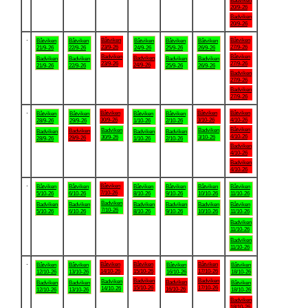
Badviken
20/9-26
Badviken
20/9-26
.
Båtviken
Båtviken
Båtviken
Båtviken
Båtviken
Båtviken
Båtviken
23/9-26
27/9-26
21/9-26
22/9-26
24/9-26
25/9-26
26/9-26
Badviken
Båtviken
Badviken
Badviken
Badviken
Badviken
Badviken
23/9-26
27/9-26
24/9-26
21/9-26
22/9-26
25/9-26
26/9-26
Badviken
27/9-26
Badviken
27/9-26
.
Båtviken
Båtviken
Båtviken
Båtviken
Båtviken
Båtviken
Båtviken
30/9-26
3/10-26
4/10-26
28/9-26
29/9-26
1/10-26
2/10-26
Båtviken
Badviken
Badviken
Badviken
Badviken
Badviken
Badviken
4/10-26
30/9-26
3/10-26
29/9-26
28/9-26
1/10-26
2/10-26
Badviken
4/10-26
Badviken
4/10-26
.
Båtviken
Båtviken
Båtviken
Båtviken
Båtviken
Båtviken
Båtviken
7/10-26
5/10-26
6/10-26
8/10-26
9/10-26
10/10-26
11/10-26
Badviken
Badviken
Badviken
Badviken
Badviken
Badviken
Båtviken
7/10-26
5/10-26
6/10-26
8/10-26
9/10-26
10/10-26
11/10-26
Badviken
11/10-26
Badviken
11/10-26
.
Båtviken
Båtviken
Båtviken
Båtviken
Båtviken
Båtviken
Båtviken
14/10-26
15/10-26
17/10-26
12/10-26
13/10-26
16/10-26
18/10-26
Badviken
Badviken
Badviken
Badviken
Badviken
Badviken
Båtviken
15/10-26
17/10-26
14/10-26
16/10-26
12/10-26
13/10-26
18/10-26
Badviken
18/10-26