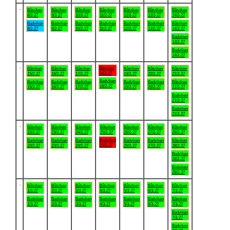
.
Båtviken
Båtviken
Båtviken
Båtviken
Båtviken
Båtviken
Båtviken
8/2-27
9/2-27
10/2-27
11/2-27
12/2-27
13/2-27
14/2-27
Badviken
Badviken
Badviken
Badviken
Badviken
Badviken
Båtviken
8/2-27
9/2-27
10/2-27
11/2-27
12/2-27
13/2-27
14/2-27
Badviken
14/2-27
Badviken
14/2-27
.
Båtviken
Båtviken
Båtviken
Båtviken
Båtviken
Båtviken
Båtviken
18/2-27
15/2-27
16/2-27
17/2-27
19/2-27
20/2-27
21/2-27
Badviken
Badviken
Badviken
Badviken
Badviken
Badviken
Båtviken
18/2-27
15/2-27
16/2-27
17/2-27
19/2-27
20/2-27
21/2-27
Badviken
21/2-27
Badviken
21/2-27
.
Båtviken
Båtviken
Båtviken
Båtviken
Båtviken
Båtviken
Båtviken
22/2-27
23/2-27
24/2-27
25/2-27
26/2-27
27/2-27
28/2-27
Badviken
Badviken
Badviken
Badviken
Badviken
Badviken
Båtviken
25/2-27
22/2-27
23/2-27
24/2-27
26/2-27
27/2-27
28/2-27
Badviken
28/2-27
Badviken
28/2-27
.
Båtviken
Båtviken
Båtviken
Båtviken
Båtviken
Båtviken
Båtviken
1/3-27
2/3-27
3/3-27
4/3-27
5/3-27
6/3-27
7/3-27
Badviken
Badviken
Badviken
Badviken
Badviken
Badviken
Båtviken
1/3-27
2/3-27
3/3-27
4/3-27
5/3-27
6/3-27
7/3-27
Badviken
7/3-27
Badviken