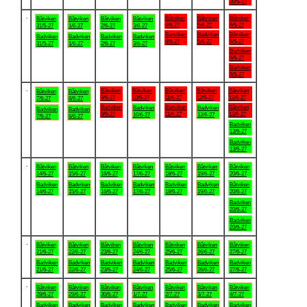
30/5-27
.
Båtviken
Båtviken
Båtviken
Båtviken
Båtviken
Båtviken
Båtviken
4/6-27
5/6-27
6/6-27
31/5-27
1/6-27
2/6-27
3/6-27
Badviken
Badviken
Båtviken
Badviken
Badviken
Badviken
Badviken
4/6-27
5/6-27
6/6-27
31/5-27
1/6-27
2/6-27
3/6-27
Badviken
6/6-27
Badviken
6/6-27
.
Båtviken
Båtviken
Båtviken
Båtviken
Båtviken
Båtviken
Båtviken
9/6-27
10/6-27
11/6-27
12/6-27
13/6-27
7/6-27
8/6-27
Badviken
Badviken
Båtviken
Badviken
Badviken
Badviken
Badviken
9/6-27
11/6-27
13/6-27
10/6-27
12/6-27
7/6-27
8/6-27
Badviken
13/6-27
Badviken
13/6-27
.
Båtviken
Båtviken
Båtviken
Båtviken
Båtviken
Båtviken
Båtviken
14/6-27
15/6-27
16/6-27
17/6-27
18/6-27
19/6-27
20/6-27
Badviken
Badviken
Badviken
Badviken
Badviken
Badviken
Båtviken
14/6-27
15/6-27
16/6-27
17/6-27
18/6-27
19/6-27
20/6-27
Badviken
20/6-27
Badviken
20/6-27
.
Båtviken
Båtviken
Båtviken
Båtviken
Båtviken
Båtviken
Båtviken
21/6-27
22/6-27
23/6-27
24/6-27
25/6-27
26/6-27
27/6-27
Badviken
Badviken
Badviken
Badviken
Badviken
Badviken
Badviken
21/6-27
22/6-27
23/6-27
24/6-27
25/6-27
26/6-27
27/6-27
.
Båtviken
Båtviken
Båtviken
Båtviken
Båtviken
Båtviken
Båtviken
28/6-27
29/6-27
30/6-27
1/7-27
2/7-27
3/7-27
4/7-27
Badviken
Badviken
Badviken
Badviken
Badviken
Badviken
Badviken