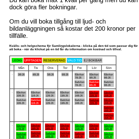
Du kan boka max 1 kväll per gång men du kan
dock göra fler bokningar.
Om du vill boka tillgång till ljud- och
bildanläggningen så kostar det 200 kronor per
tillfälle.
Kvälls- och helgschema för Samlingslokalerna - klicka på den tid som passar dig för
att boka - när du klickat på en tid får du information om kostnad och tillval.
LEDIG
UPPTAGEN
RESERVERAD
VALD TID
EJ BOKBAR
Mån
Tis
Ons
Tor
Fre
Lör
Sön
.
3/8-26
4/8-26
5/8-26
6/8-26
Båtviken
Båtviken
Båtviken
7/8-26
8/8-26
9/8-26
Badviken
Badviken
Badviken
7/8-26
8/8-26
9/8-26
.
Båtviken
Båtviken
Båtviken
Båtviken
Båtviken
Båtviken
Båtviken
10/8-26
11/8-26
12/8-26
13/8-26
14/8-26
15/8-26
16/8-26
Badviken
Badviken
Badviken
Badviken
Badviken
Badviken
Båtviken
10/8-26
11/8-26
12/8-26
13/8-26
14/8-26
15/8-26
16/8-26
Badviken
16/8-26
Badviken
16/8-26
.
Båtviken
Båtviken
Båtviken
Båtviken
Båtviken
Båtviken
Båtviken
18/8-26
19/8-26
20/8-26
22/8-26
17/8-26
21/8-26
23/8-26
Badviken
Badviken
Badviken
Badviken
Badviken
Badviken
Båtviken
18/8-26
20/8-26
22/8-26
19/8-26
21/8-26
17/8-26
23/8-26