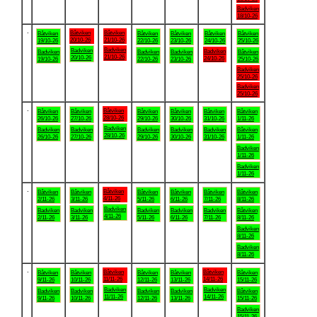
Badviken
18/10-26
.
Båtviken
Båtviken
Båtviken
Båtviken
Båtviken
Båtviken
Båtviken
20/10-26
21/10-26
19/10-26
22/10-26
23/10-26
24/10-26
25/10-26
Badviken
Badviken
Badviken
Badviken
Badviken
Badviken
Båtviken
21/10-26
20/10-26
24/10-26
19/10-26
22/10-26
23/10-26
25/10-26
Badviken
25/10-26
Badviken
25/10-26
.
Båtviken
Båtviken
Båtviken
Båtviken
Båtviken
Båtviken
Båtviken
28/10-26
26/10-26
27/10-26
29/10-26
30/10-26
31/10-26
1/11-26
Badviken
Badviken
Badviken
Badviken
Badviken
Badviken
Båtviken
28/10-26
26/10-26
27/10-26
29/10-26
30/10-26
31/10-26
1/11-26
Badviken
1/11-26
Badviken
1/11-26
.
Båtviken
Båtviken
Båtviken
Båtviken
Båtviken
Båtviken
Båtviken
4/11-26
2/11-26
3/11-26
5/11-26
6/11-26
7/11-26
8/11-26
Badviken
Badviken
Badviken
Badviken
Badviken
Badviken
Båtviken
4/11-26
2/11-26
3/11-26
5/11-26
6/11-26
7/11-26
8/11-26
Badviken
8/11-26
Badviken
8/11-26
.
Båtviken
Båtviken
Båtviken
Båtviken
Båtviken
Båtviken
Båtviken
11/11-26
14/11-26
9/11-26
10/11-26
12/11-26
13/11-26
15/11-26
Badviken
Badviken
Badviken
Badviken
Badviken
Badviken
Båtviken
11/11-26
14/11-26
9/11-26
10/11-26
12/11-26
13/11-26
15/11-26
Badviken
15/11-26