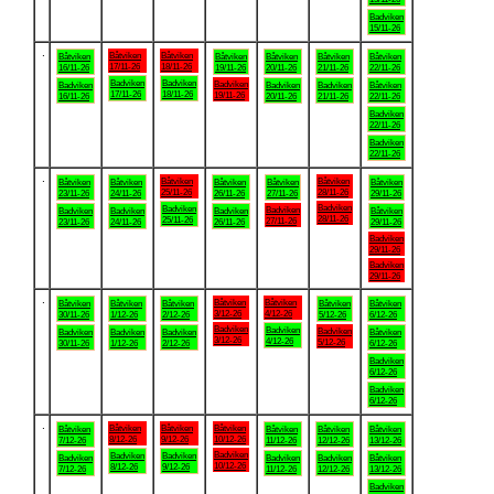
Badviken
15/11-26
.
Båtviken
Båtviken
Båtviken
Båtviken
Båtviken
Båtviken
Båtviken
17/11-26
18/11-26
16/11-26
19/11-26
20/11-26
21/11-26
22/11-26
Badviken
Badviken
Badviken
Badviken
Badviken
Badviken
Båtviken
17/11-26
18/11-26
19/11-26
16/11-26
20/11-26
21/11-26
22/11-26
Badviken
22/11-26
Badviken
22/11-26
.
Båtviken
Båtviken
Båtviken
Båtviken
Båtviken
Båtviken
Båtviken
25/11-26
28/11-26
23/11-26
24/11-26
26/11-26
27/11-26
29/11-26
Badviken
Badviken
Badviken
Badviken
Badviken
Badviken
Båtviken
28/11-26
25/11-26
27/11-26
23/11-26
24/11-26
26/11-26
29/11-26
Badviken
29/11-26
Badviken
29/11-26
.
Båtviken
Båtviken
Båtviken
Båtviken
Båtviken
Båtviken
Båtviken
3/12-26
4/12-26
30/11-26
1/12-26
2/12-26
5/12-26
6/12-26
Badviken
Badviken
Badviken
Badviken
Badviken
Badviken
Båtviken
3/12-26
4/12-26
5/12-26
30/11-26
1/12-26
2/12-26
6/12-26
Badviken
6/12-26
Badviken
6/12-26
.
Båtviken
Båtviken
Båtviken
Båtviken
Båtviken
Båtviken
Båtviken
8/12-26
9/12-26
10/12-26
7/12-26
11/12-26
12/12-26
13/12-26
Badviken
Badviken
Badviken
Badviken
Badviken
Badviken
Båtviken
10/12-26
8/12-26
9/12-26
7/12-26
11/12-26
12/12-26
13/12-26
Badviken