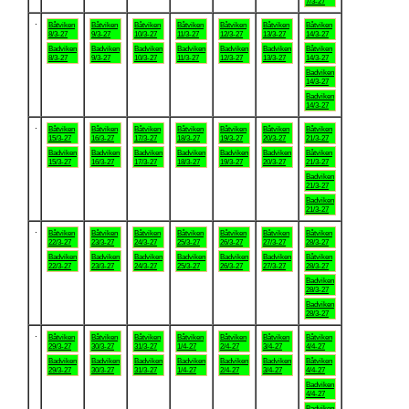
7/3-27
.
Båtviken
Båtviken
Båtviken
Båtviken
Båtviken
Båtviken
Båtviken
8/3-27
9/3-27
10/3-27
11/3-27
12/3-27
13/3-27
14/3-27
Badviken
Badviken
Badviken
Badviken
Badviken
Badviken
Båtviken
8/3-27
9/3-27
10/3-27
11/3-27
12/3-27
13/3-27
14/3-27
Badviken
14/3-27
Badviken
14/3-27
.
Båtviken
Båtviken
Båtviken
Båtviken
Båtviken
Båtviken
Båtviken
15/3-27
16/3-27
17/3-27
18/3-27
19/3-27
20/3-27
21/3-27
Badviken
Badviken
Badviken
Badviken
Badviken
Badviken
Båtviken
15/3-27
16/3-27
17/3-27
18/3-27
19/3-27
20/3-27
21/3-27
Badviken
21/3-27
Badviken
21/3-27
.
Båtviken
Båtviken
Båtviken
Båtviken
Båtviken
Båtviken
Båtviken
22/3-27
23/3-27
24/3-27
25/3-27
26/3-27
27/3-27
28/3-27
Badviken
Badviken
Badviken
Badviken
Badviken
Badviken
Båtviken
22/3-27
23/3-27
24/3-27
25/3-27
26/3-27
27/3-27
28/3-27
Badviken
28/3-27
Badviken
28/3-27
.
Båtviken
Båtviken
Båtviken
Båtviken
Båtviken
Båtviken
Båtviken
29/3-27
30/3-27
31/3-27
1/4-27
2/4-27
3/4-27
4/4-27
Badviken
Badviken
Badviken
Badviken
Badviken
Badviken
Båtviken
29/3-27
30/3-27
31/3-27
1/4-27
2/4-27
3/4-27
4/4-27
Badviken
4/4-27
Badviken