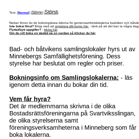
Störst
Större
Text: [
Normal
] [
] [
]
Nedan finner du de bokningsbara tiderna för gemensamhetslokalerna badviken och båtvik
Inte bokat förut?
Börja med att
registrera ditt konto här.
- tänk på att det kan ta några daga
Flyttat/bytt uppgifter?
-
klicka här
Om du vill boka en dagtid på en vardag så klickar du här
Bad- och båtvikens samlingslokaler hyrs ut av
Minnebergs Samfällighetsförening. Dess
styrelse har beslutat om regler och priser.
Bokningsinfo om Samlingslokalerna:
- läs
igenom detta innan du bokar din tid.
Vem får hyra?
Det är medlemmarna skrivna i de olika
Bostadsrättsföreningarna på Svartviksslingan,
de olika styrelserna samt
föreningsverksamheterna i Minneberg som får
boka lokalerna.