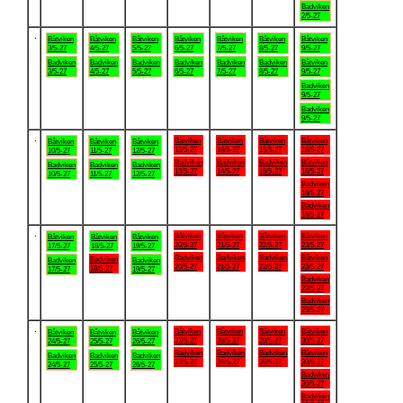
Badviken
2/5-27
.
Båtviken
Båtviken
Båtviken
Båtviken
Båtviken
Båtviken
Båtviken
3/5-27
4/5-27
5/5-27
6/5-27
7/5-27
8/5-27
9/5-27
Badviken
Badviken
Badviken
Badviken
Badviken
Badviken
Båtviken
3/5-27
4/5-27
5/5-27
6/5-27
7/5-27
8/5-27
9/5-27
Badviken
9/5-27
Badviken
9/5-27
.
Båtviken
Båtviken
Båtviken
Båtviken
Båtviken
Båtviken
Båtviken
13/5-27
14/5-27
15/5-27
16/5-27
10/5-27
11/5-27
12/5-27
Badviken
Badviken
Badviken
Båtviken
Badviken
Badviken
Badviken
13/5-27
14/5-27
15/5-27
16/5-27
10/5-27
11/5-27
12/5-27
Badviken
16/5-27
Badviken
16/5-27
.
Båtviken
Båtviken
Båtviken
Båtviken
Båtviken
Båtviken
Båtviken
20/5-27
21/5-27
22/5-27
23/5-27
17/5-27
18/5-27
19/5-27
Badviken
Badviken
Badviken
Båtviken
Badviken
Badviken
Badviken
20/5-27
21/5-27
22/5-27
23/5-27
18/5-27
17/5-27
19/5-27
Badviken
23/5-27
Badviken
23/5-27
.
Båtviken
Båtviken
Båtviken
Båtviken
Båtviken
Båtviken
Båtviken
27/5-27
28/5-27
29/5-27
30/5-27
24/5-27
25/5-27
26/5-27
Badviken
Badviken
Badviken
Båtviken
Badviken
Badviken
Badviken
27/5-27
28/5-27
29/5-27
30/5-27
24/5-27
25/5-27
26/5-27
Badviken
30/5-27
Badviken