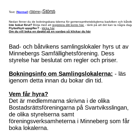
Störst
Större
Text: [
Normal
] [
] [
]
Nedan finner du de bokningsbara tiderna för gemensamhetslokalerna badviken och båtvik
Inte bokat förut?
Börja med att
registrera ditt konto här.
- tänk på att det kan ta några daga
Flyttat/bytt uppgifter?
-
klicka här
Om du vill boka en dagtid på en vardag så klickar du här
Bad- och båtvikens samlingslokaler hyrs ut av
Minnebergs Samfällighetsförening. Dess
styrelse har beslutat om regler och priser.
Bokningsinfo om Samlingslokalerna:
- läs
igenom detta innan du bokar din tid.
Vem får hyra?
Det är medlemmarna skrivna i de olika
Bostadsrättsföreningarna på Svartviksslingan,
de olika styrelserna samt
föreningsverksamheterna i Minneberg som får
boka lokalerna.