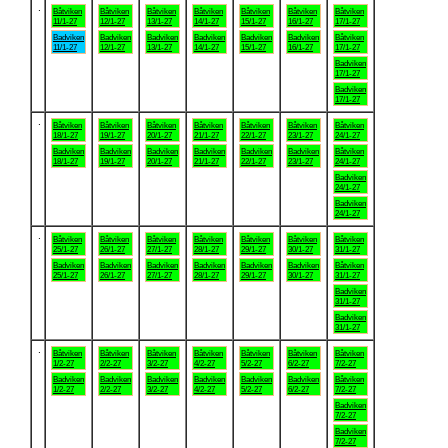
.
Båtviken
Båtviken
Båtviken
Båtviken
Båtviken
Båtviken
Båtviken
11/1-27
12/1-27
13/1-27
14/1-27
15/1-27
16/1-27
17/1-27
Badviken
Badviken
Badviken
Badviken
Badviken
Badviken
Båtviken
11/1-27
12/1-27
13/1-27
14/1-27
15/1-27
16/1-27
17/1-27
Badviken
17/1-27
Badviken
17/1-27
.
Båtviken
Båtviken
Båtviken
Båtviken
Båtviken
Båtviken
Båtviken
18/1-27
19/1-27
20/1-27
21/1-27
22/1-27
23/1-27
24/1-27
Badviken
Badviken
Badviken
Badviken
Badviken
Badviken
Båtviken
18/1-27
19/1-27
20/1-27
21/1-27
22/1-27
23/1-27
24/1-27
Badviken
24/1-27
Badviken
24/1-27
.
Båtviken
Båtviken
Båtviken
Båtviken
Båtviken
Båtviken
Båtviken
25/1-27
26/1-27
27/1-27
28/1-27
29/1-27
30/1-27
31/1-27
Badviken
Badviken
Badviken
Badviken
Badviken
Badviken
Båtviken
25/1-27
26/1-27
27/1-27
28/1-27
29/1-27
30/1-27
31/1-27
Badviken
31/1-27
Badviken
31/1-27
.
Båtviken
Båtviken
Båtviken
Båtviken
Båtviken
Båtviken
Båtviken
1/2-27
2/2-27
3/2-27
4/2-27
5/2-27
6/2-27
7/2-27
Badviken
Badviken
Badviken
Badviken
Badviken
Badviken
Båtviken
1/2-27
2/2-27
3/2-27
4/2-27
5/2-27
6/2-27
7/2-27
Badviken
7/2-27
Badviken
7/2-27