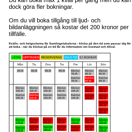
Du kan boka max 1 kväll per gång men du kan
dock göra fler bokningar.
Om du vill boka tillgång till ljud- och
bildanläggningen så kostar det 200 kronor per
tillfälle.
Kvälls- och helgschema för Samlingslokalerna - klicka på den tid som passar dig för
att boka - när du klickat på en tid får du information om kostnad och tillval.
LEDIG
UPPTAGEN
RESERVERAD
VALD TID
EJ BOKBAR
Mån
Tis
Ons
Tor
Fre
Lör
Sön
.
3/8-26
4/8-26
5/8-26
6/8-26
Båtviken
Båtviken
Båtviken
7/8-26
8/8-26
9/8-26
Badviken
Badviken
Badviken
7/8-26
8/8-26
9/8-26
.
Båtviken
Båtviken
Båtviken
Båtviken
Båtviken
Båtviken
Båtviken
10/8-26
11/8-26
12/8-26
13/8-26
14/8-26
15/8-26
16/8-26
Badviken
Badviken
Badviken
Badviken
Badviken
Badviken
Båtviken
10/8-26
11/8-26
12/8-26
13/8-26
14/8-26
15/8-26
16/8-26
Badviken
16/8-26
Badviken
16/8-26
.
Båtviken
Båtviken
Båtviken
Båtviken
Båtviken
Båtviken
Båtviken
18/8-26
19/8-26
20/8-26
22/8-26
17/8-26
21/8-26
23/8-26
Badviken
Badviken
Badviken
Badviken
Badviken
Badviken
Båtviken
18/8-26
20/8-26
22/8-26
19/8-26
21/8-26
17/8-26
23/8-26