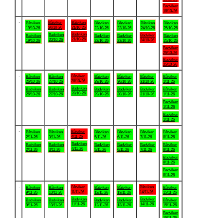
Badviken
18/10-26
.
Båtviken
Båtviken
Båtviken
Båtviken
Båtviken
Båtviken
Båtviken
20/10-26
21/10-26
19/10-26
22/10-26
23/10-26
24/10-26
25/10-26
Badviken
Badviken
Badviken
Badviken
Badviken
Badviken
Båtviken
21/10-26
20/10-26
24/10-26
19/10-26
22/10-26
23/10-26
25/10-26
Badviken
25/10-26
Badviken
25/10-26
.
Båtviken
Båtviken
Båtviken
Båtviken
Båtviken
Båtviken
Båtviken
28/10-26
26/10-26
27/10-26
29/10-26
30/10-26
31/10-26
1/11-26
Badviken
Badviken
Badviken
Badviken
Badviken
Badviken
Båtviken
28/10-26
26/10-26
27/10-26
29/10-26
30/10-26
31/10-26
1/11-26
Badviken
1/11-26
Badviken
1/11-26
.
Båtviken
Båtviken
Båtviken
Båtviken
Båtviken
Båtviken
Båtviken
4/11-26
2/11-26
3/11-26
5/11-26
6/11-26
7/11-26
8/11-26
Badviken
Badviken
Badviken
Badviken
Badviken
Badviken
Båtviken
4/11-26
2/11-26
3/11-26
5/11-26
6/11-26
7/11-26
8/11-26
Badviken
8/11-26
Badviken
8/11-26
.
Båtviken
Båtviken
Båtviken
Båtviken
Båtviken
Båtviken
Båtviken
11/11-26
14/11-26
9/11-26
10/11-26
12/11-26
13/11-26
15/11-26
Badviken
Badviken
Badviken
Badviken
Badviken
Badviken
Båtviken
11/11-26
14/11-26
9/11-26
10/11-26
12/11-26
13/11-26
15/11-26
Badviken
15/11-26