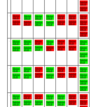
Badviken
23/8-26
Badviken
23/8-26
.
Båtviken
Båtviken
Båtviken
Båtviken
Båtviken
Båtviken
Båtviken
24/8-26
28/8-26
29/8-26
30/8-26
25/8-26
26/8-26
27/8-26
Badviken
Badviken
Badviken
Båtviken
Badviken
Badviken
Badviken
24/8-26
28/8-26
29/8-26
30/8-26
25/8-26
26/8-26
27/8-26
Badviken
30/8-26
Badviken
30/8-26
.
Båtviken
Båtviken
Båtviken
Båtviken
Båtviken
Båtviken
Båtviken
2/9-26
4/9-26
5/9-26
31/8-26
1/9-26
3/9-26
6/9-26
Badviken
Badviken
Badviken
Badviken
Badviken
Badviken
Båtviken
4/9-26
5/9-26
2/9-26
3/9-26
31/8-26
1/9-26
6/9-26
Badviken
6/9-26
Badviken
6/9-26
.
Båtviken
Båtviken
Båtviken
Båtviken
Båtviken
Båtviken
Båtviken
9/9-26
11/9-26
12/9-26
7/9-26
8/9-26
10/9-26
13/9-26
Badviken
Badviken
Badviken
Badviken
Badviken
Badviken
Båtviken
9/9-26
11/9-26
12/9-26
7/9-26
8/9-26
10/9-26
13/9-26
Badviken
13/9-26
Badviken
13/9-26
.
Båtviken
Båtviken
Båtviken
Båtviken
Båtviken
Båtviken
Båtviken
15/9-26
16/9-26
19/9-26
20/9-26
14/9-26
17/9-26
18/9-26
Badviken
Båtviken
Badviken
Badviken
Badviken
Badviken
Badviken
19/9-26
20/9-26
15/9-26
16/9-26
14/9-26
17/9-26
18/9-26