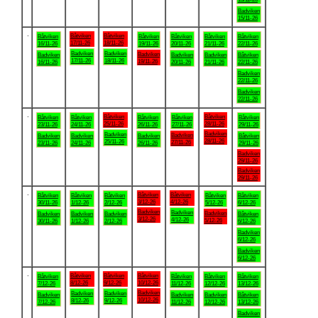
Badviken
15/11-26
.
Båtviken
Båtviken
Båtviken
Båtviken
Båtviken
Båtviken
Båtviken
17/11-26
18/11-26
16/11-26
19/11-26
20/11-26
21/11-26
22/11-26
Badviken
Badviken
Badviken
Badviken
Badviken
Badviken
Båtviken
17/11-26
18/11-26
19/11-26
16/11-26
20/11-26
21/11-26
22/11-26
Badviken
22/11-26
Badviken
22/11-26
.
Båtviken
Båtviken
Båtviken
Båtviken
Båtviken
Båtviken
Båtviken
25/11-26
28/11-26
23/11-26
24/11-26
26/11-26
27/11-26
29/11-26
Badviken
Badviken
Badviken
Badviken
Badviken
Badviken
Båtviken
28/11-26
25/11-26
27/11-26
23/11-26
24/11-26
26/11-26
29/11-26
Badviken
29/11-26
Badviken
29/11-26
.
Båtviken
Båtviken
Båtviken
Båtviken
Båtviken
Båtviken
Båtviken
3/12-26
4/12-26
30/11-26
1/12-26
2/12-26
5/12-26
6/12-26
Badviken
Badviken
Badviken
Badviken
Badviken
Badviken
Båtviken
3/12-26
4/12-26
5/12-26
30/11-26
1/12-26
2/12-26
6/12-26
Badviken
6/12-26
Badviken
6/12-26
.
Båtviken
Båtviken
Båtviken
Båtviken
Båtviken
Båtviken
Båtviken
8/12-26
9/12-26
10/12-26
7/12-26
11/12-26
12/12-26
13/12-26
Badviken
Badviken
Badviken
Badviken
Badviken
Badviken
Båtviken
10/12-26
8/12-26
9/12-26
7/12-26
11/12-26
12/12-26
13/12-26
Badviken