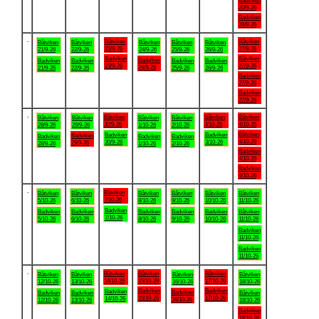
Badviken
20/9-26
Badviken
20/9-26
.
Båtviken
Båtviken
Båtviken
Båtviken
Båtviken
Båtviken
Båtviken
23/9-26
27/9-26
21/9-26
22/9-26
24/9-26
25/9-26
26/9-26
Badviken
Båtviken
Badviken
Badviken
Badviken
Badviken
Badviken
23/9-26
27/9-26
24/9-26
21/9-26
22/9-26
25/9-26
26/9-26
Badviken
27/9-26
Badviken
27/9-26
.
Båtviken
Båtviken
Båtviken
Båtviken
Båtviken
Båtviken
Båtviken
30/9-26
3/10-26
4/10-26
28/9-26
29/9-26
1/10-26
2/10-26
Båtviken
Badviken
Badviken
Badviken
Badviken
Badviken
Badviken
4/10-26
30/9-26
3/10-26
29/9-26
28/9-26
1/10-26
2/10-26
Badviken
4/10-26
Badviken
4/10-26
.
Båtviken
Båtviken
Båtviken
Båtviken
Båtviken
Båtviken
Båtviken
7/10-26
5/10-26
6/10-26
8/10-26
9/10-26
10/10-26
11/10-26
Badviken
Badviken
Badviken
Badviken
Badviken
Badviken
Båtviken
7/10-26
5/10-26
6/10-26
8/10-26
9/10-26
10/10-26
11/10-26
Badviken
11/10-26
Badviken
11/10-26
.
Båtviken
Båtviken
Båtviken
Båtviken
Båtviken
Båtviken
Båtviken
14/10-26
15/10-26
17/10-26
12/10-26
13/10-26
16/10-26
18/10-26
Badviken
Badviken
Badviken
Badviken
Badviken
Badviken
Båtviken
15/10-26
17/10-26
14/10-26
16/10-26
12/10-26
13/10-26
18/10-26
Badviken
18/10-26