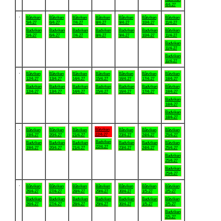
4/4-27
.
Båtviken
Båtviken
Båtviken
Båtviken
Båtviken
Båtviken
Båtviken
5/4-27
6/4-27
7/4-27
8/4-27
9/4-27
10/4-27
11/4-27
Badviken
Badviken
Badviken
Badviken
Badviken
Badviken
Båtviken
5/4-27
6/4-27
7/4-27
8/4-27
9/4-27
10/4-27
11/4-27
Badviken
11/4-27
Badviken
11/4-27
.
Båtviken
Båtviken
Båtviken
Båtviken
Båtviken
Båtviken
Båtviken
12/4-27
13/4-27
14/4-27
15/4-27
16/4-27
17/4-27
18/4-27
Badviken
Badviken
Badviken
Badviken
Badviken
Badviken
Båtviken
12/4-27
13/4-27
14/4-27
15/4-27
16/4-27
17/4-27
18/4-27
Badviken
18/4-27
Badviken
18/4-27
.
Båtviken
Båtviken
Båtviken
Båtviken
Båtviken
Båtviken
Båtviken
22/4-27
19/4-27
20/4-27
21/4-27
23/4-27
24/4-27
25/4-27
Badviken
Badviken
Badviken
Badviken
Badviken
Badviken
Båtviken
22/4-27
19/4-27
20/4-27
21/4-27
23/4-27
24/4-27
25/4-27
Badviken
25/4-27
Badviken
25/4-27
.
Båtviken
Båtviken
Båtviken
Båtviken
Båtviken
Båtviken
Båtviken
26/4-27
27/4-27
28/4-27
29/4-27
30/4-27
1/5-27
2/5-27
Badviken
Badviken
Badviken
Badviken
Badviken
Badviken
Båtviken
26/4-27
27/4-27
28/4-27
29/4-27
30/4-27
1/5-27
2/5-27
Badviken
2/5-27