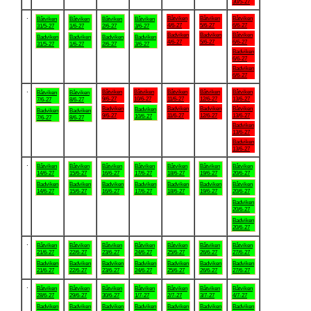
30/5-27
.
Båtviken
Båtviken
Båtviken
Båtviken
Båtviken
Båtviken
Båtviken
4/6-27
5/6-27
6/6-27
31/5-27
1/6-27
2/6-27
3/6-27
Badviken
Badviken
Båtviken
Badviken
Badviken
Badviken
Badviken
4/6-27
5/6-27
6/6-27
31/5-27
1/6-27
2/6-27
3/6-27
Badviken
6/6-27
Badviken
6/6-27
.
Båtviken
Båtviken
Båtviken
Båtviken
Båtviken
Båtviken
Båtviken
9/6-27
10/6-27
11/6-27
12/6-27
13/6-27
7/6-27
8/6-27
Badviken
Badviken
Badviken
Båtviken
Badviken
Badviken
Badviken
9/6-27
11/6-27
12/6-27
13/6-27
10/6-27
7/6-27
8/6-27
Badviken
13/6-27
Badviken
13/6-27
.
Båtviken
Båtviken
Båtviken
Båtviken
Båtviken
Båtviken
Båtviken
14/6-27
15/6-27
16/6-27
17/6-27
18/6-27
19/6-27
20/6-27
Badviken
Badviken
Badviken
Badviken
Badviken
Badviken
Båtviken
14/6-27
15/6-27
16/6-27
17/6-27
18/6-27
19/6-27
20/6-27
Badviken
20/6-27
Badviken
20/6-27
.
Båtviken
Båtviken
Båtviken
Båtviken
Båtviken
Båtviken
Båtviken
21/6-27
22/6-27
23/6-27
24/6-27
25/6-27
26/6-27
27/6-27
Badviken
Badviken
Badviken
Badviken
Badviken
Badviken
Badviken
21/6-27
22/6-27
23/6-27
24/6-27
25/6-27
26/6-27
27/6-27
.
Båtviken
Båtviken
Båtviken
Båtviken
Båtviken
Båtviken
Båtviken
28/6-27
29/6-27
30/6-27
1/7-27
2/7-27
3/7-27
4/7-27
Badviken
Badviken
Badviken
Badviken
Badviken
Badviken
Badviken