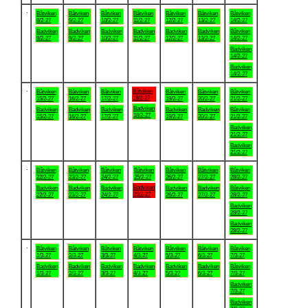
.
Båtviken
Båtviken
Båtviken
Båtviken
Båtviken
Båtviken
Båtviken
8/2-27
9/2-27
10/2-27
11/2-27
12/2-27
13/2-27
14/2-27
Badviken
Badviken
Badviken
Badviken
Badviken
Badviken
Båtviken
8/2-27
9/2-27
10/2-27
11/2-27
12/2-27
13/2-27
14/2-27
Badviken
14/2-27
Badviken
14/2-27
.
Båtviken
Båtviken
Båtviken
Båtviken
Båtviken
Båtviken
Båtviken
18/2-27
15/2-27
16/2-27
17/2-27
19/2-27
20/2-27
21/2-27
Badviken
Badviken
Badviken
Badviken
Badviken
Badviken
Båtviken
18/2-27
15/2-27
16/2-27
17/2-27
19/2-27
20/2-27
21/2-27
Badviken
21/2-27
Badviken
21/2-27
.
Båtviken
Båtviken
Båtviken
Båtviken
Båtviken
Båtviken
Båtviken
22/2-27
23/2-27
24/2-27
25/2-27
26/2-27
27/2-27
28/2-27
Badviken
Badviken
Badviken
Badviken
Badviken
Badviken
Båtviken
25/2-27
22/2-27
23/2-27
24/2-27
26/2-27
27/2-27
28/2-27
Badviken
28/2-27
Badviken
28/2-27
.
Båtviken
Båtviken
Båtviken
Båtviken
Båtviken
Båtviken
Båtviken
1/3-27
2/3-27
3/3-27
4/3-27
5/3-27
6/3-27
7/3-27
Badviken
Badviken
Badviken
Badviken
Badviken
Badviken
Båtviken
1/3-27
2/3-27
3/3-27
4/3-27
5/3-27
6/3-27
7/3-27
Badviken
7/3-27
Badviken