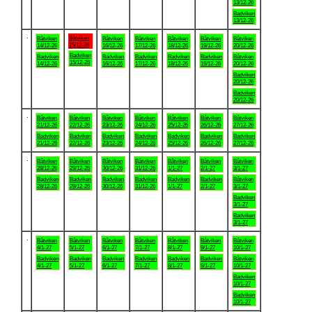
13/12-26
Badviken
13/12-26
.
Båtviken
Båtviken
Båtviken
Båtviken
Båtviken
Båtviken
Båtviken
15/12-26
14/12-26
16/12-26
17/12-26
18/12-26
19/12-26
20/12-26
Badviken
Badviken
Badviken
Badviken
Badviken
Badviken
Båtviken
15/12-26
14/12-26
16/12-26
17/12-26
18/12-26
19/12-26
20/12-26
Badviken
20/12-26
Badviken
20/12-26
.
Båtviken
Båtviken
Båtviken
Båtviken
Båtviken
Båtviken
Båtviken
21/12-26
22/12-26
23/12-26
24/12-26
25/12-26
26/12-26
27/12-26
Badviken
Badviken
Badviken
Badviken
Badviken
Badviken
Badviken
21/12-26
22/12-26
23/12-26
24/12-26
25/12-26
26/12-26
27/12-26
.
Båtviken
Båtviken
Båtviken
Båtviken
Båtviken
Båtviken
Båtviken
28/12-26
29/12-26
30/12-26
31/12-26
1/1-27
2/1-27
3/1-27
Badviken
Badviken
Badviken
Badviken
Badviken
Badviken
Båtviken
28/12-26
29/12-26
30/12-26
31/12-26
1/1-27
2/1-27
3/1-27
Badviken
3/1-27
Badviken
3/1-27
.
Båtviken
Båtviken
Båtviken
Båtviken
Båtviken
Båtviken
Båtviken
4/1-27
5/1-27
6/1-27
7/1-27
8/1-27
9/1-27
10/1-27
Badviken
Badviken
Badviken
Badviken
Badviken
Badviken
Båtviken
4/1-27
5/1-27
6/1-27
7/1-27
8/1-27
9/1-27
10/1-27
Badviken
10/1-27
Badviken
10/1-27