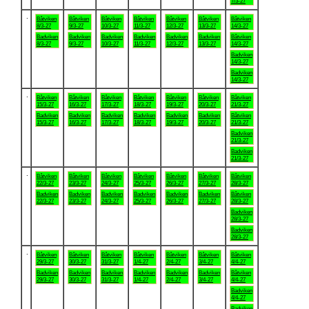
7/3-27
.
Båtviken
Båtviken
Båtviken
Båtviken
Båtviken
Båtviken
Båtviken
8/3-27
9/3-27
10/3-27
11/3-27
12/3-27
13/3-27
14/3-27
Badviken
Badviken
Badviken
Badviken
Badviken
Badviken
Båtviken
8/3-27
9/3-27
10/3-27
11/3-27
12/3-27
13/3-27
14/3-27
Badviken
14/3-27
Badviken
14/3-27
.
Båtviken
Båtviken
Båtviken
Båtviken
Båtviken
Båtviken
Båtviken
15/3-27
16/3-27
17/3-27
18/3-27
19/3-27
20/3-27
21/3-27
Badviken
Badviken
Badviken
Badviken
Badviken
Badviken
Båtviken
15/3-27
16/3-27
17/3-27
18/3-27
19/3-27
20/3-27
21/3-27
Badviken
21/3-27
Badviken
21/3-27
.
Båtviken
Båtviken
Båtviken
Båtviken
Båtviken
Båtviken
Båtviken
22/3-27
23/3-27
24/3-27
25/3-27
26/3-27
27/3-27
28/3-27
Badviken
Badviken
Badviken
Badviken
Badviken
Badviken
Båtviken
22/3-27
23/3-27
24/3-27
25/3-27
26/3-27
27/3-27
28/3-27
Badviken
28/3-27
Badviken
28/3-27
.
Båtviken
Båtviken
Båtviken
Båtviken
Båtviken
Båtviken
Båtviken
29/3-27
30/3-27
31/3-27
1/4-27
2/4-27
3/4-27
4/4-27
Badviken
Badviken
Badviken
Badviken
Badviken
Badviken
Båtviken
29/3-27
30/3-27
31/3-27
1/4-27
2/4-27
3/4-27
4/4-27
Badviken
4/4-27
Badviken