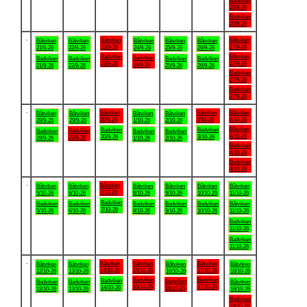
Badviken
20/9-26
Badviken
20/9-26
.
Båtviken
Båtviken
Båtviken
Båtviken
Båtviken
Båtviken
Båtviken
23/9-26
27/9-26
21/9-26
22/9-26
24/9-26
25/9-26
26/9-26
Badviken
Båtviken
Badviken
Badviken
Badviken
Badviken
Badviken
23/9-26
27/9-26
24/9-26
21/9-26
22/9-26
25/9-26
26/9-26
Badviken
27/9-26
Badviken
27/9-26
.
Båtviken
Båtviken
Båtviken
Båtviken
Båtviken
Båtviken
Båtviken
30/9-26
3/10-26
4/10-26
28/9-26
29/9-26
1/10-26
2/10-26
Båtviken
Badviken
Badviken
Badviken
Badviken
Badviken
Badviken
4/10-26
30/9-26
3/10-26
29/9-26
28/9-26
1/10-26
2/10-26
Badviken
4/10-26
Badviken
4/10-26
.
Båtviken
Båtviken
Båtviken
Båtviken
Båtviken
Båtviken
Båtviken
7/10-26
5/10-26
6/10-26
8/10-26
9/10-26
10/10-26
11/10-26
Badviken
Badviken
Badviken
Badviken
Badviken
Badviken
Båtviken
7/10-26
5/10-26
6/10-26
8/10-26
9/10-26
10/10-26
11/10-26
Badviken
11/10-26
Badviken
11/10-26
.
Båtviken
Båtviken
Båtviken
Båtviken
Båtviken
Båtviken
Båtviken
14/10-26
15/10-26
17/10-26
12/10-26
13/10-26
16/10-26
18/10-26
Badviken
Badviken
Badviken
Badviken
Badviken
Badviken
Båtviken
15/10-26
17/10-26
14/10-26
16/10-26
12/10-26
13/10-26
18/10-26
Badviken
18/10-26