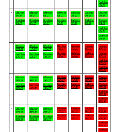
Badviken
2/5-27
.
Båtviken
Båtviken
Båtviken
Båtviken
Båtviken
Båtviken
Båtviken
3/5-27
4/5-27
5/5-27
6/5-27
7/5-27
8/5-27
9/5-27
Badviken
Badviken
Badviken
Badviken
Badviken
Badviken
Båtviken
3/5-27
4/5-27
5/5-27
6/5-27
7/5-27
8/5-27
9/5-27
Badviken
9/5-27
Badviken
9/5-27
.
Båtviken
Båtviken
Båtviken
Båtviken
Båtviken
Båtviken
Båtviken
13/5-27
14/5-27
15/5-27
16/5-27
10/5-27
11/5-27
12/5-27
Badviken
Badviken
Badviken
Båtviken
Badviken
Badviken
Badviken
13/5-27
14/5-27
15/5-27
16/5-27
10/5-27
11/5-27
12/5-27
Badviken
16/5-27
Badviken
16/5-27
.
Båtviken
Båtviken
Båtviken
Båtviken
Båtviken
Båtviken
Båtviken
20/5-27
21/5-27
22/5-27
23/5-27
17/5-27
18/5-27
19/5-27
Badviken
Badviken
Badviken
Båtviken
Badviken
Badviken
Badviken
20/5-27
21/5-27
22/5-27
23/5-27
18/5-27
17/5-27
19/5-27
Badviken
23/5-27
Badviken
23/5-27
.
Båtviken
Båtviken
Båtviken
Båtviken
Båtviken
Båtviken
Båtviken
27/5-27
28/5-27
29/5-27
30/5-27
24/5-27
25/5-27
26/5-27
Badviken
Badviken
Badviken
Båtviken
Badviken
Badviken
Badviken
27/5-27
28/5-27
29/5-27
30/5-27
24/5-27
25/5-27
26/5-27
Badviken
30/5-27
Badviken