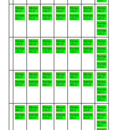
7/3-27
.
Båtviken
Båtviken
Båtviken
Båtviken
Båtviken
Båtviken
Båtviken
8/3-27
9/3-27
10/3-27
11/3-27
12/3-27
13/3-27
14/3-27
Badviken
Badviken
Badviken
Badviken
Badviken
Badviken
Båtviken
8/3-27
9/3-27
10/3-27
11/3-27
12/3-27
13/3-27
14/3-27
Badviken
14/3-27
Badviken
14/3-27
.
Båtviken
Båtviken
Båtviken
Båtviken
Båtviken
Båtviken
Båtviken
15/3-27
16/3-27
17/3-27
18/3-27
19/3-27
20/3-27
21/3-27
Badviken
Badviken
Badviken
Badviken
Badviken
Badviken
Båtviken
15/3-27
16/3-27
17/3-27
18/3-27
19/3-27
20/3-27
21/3-27
Badviken
21/3-27
Badviken
21/3-27
.
Båtviken
Båtviken
Båtviken
Båtviken
Båtviken
Båtviken
Båtviken
22/3-27
23/3-27
24/3-27
25/3-27
26/3-27
27/3-27
28/3-27
Badviken
Badviken
Badviken
Badviken
Badviken
Badviken
Båtviken
22/3-27
23/3-27
24/3-27
25/3-27
26/3-27
27/3-27
28/3-27
Badviken
28/3-27
Badviken
28/3-27
.
Båtviken
Båtviken
Båtviken
Båtviken
Båtviken
Båtviken
Båtviken
29/3-27
30/3-27
31/3-27
1/4-27
2/4-27
3/4-27
4/4-27
Badviken
Badviken
Badviken
Badviken
Badviken
Badviken
Båtviken
29/3-27
30/3-27
31/3-27
1/4-27
2/4-27
3/4-27
4/4-27
Badviken
4/4-27
Badviken