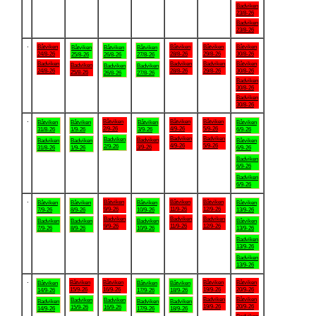
Badviken
23/8-26
Badviken
23/8-26
.
Båtviken
Båtviken
Båtviken
Båtviken
Båtviken
Båtviken
Båtviken
24/8-26
28/8-26
29/8-26
30/8-26
25/8-26
26/8-26
27/8-26
Badviken
Badviken
Badviken
Båtviken
Badviken
Badviken
Badviken
24/8-26
28/8-26
29/8-26
30/8-26
25/8-26
26/8-26
27/8-26
Badviken
30/8-26
Badviken
30/8-26
.
Båtviken
Båtviken
Båtviken
Båtviken
Båtviken
Båtviken
Båtviken
2/9-26
4/9-26
5/9-26
31/8-26
1/9-26
3/9-26
6/9-26
Badviken
Badviken
Badviken
Badviken
Badviken
Badviken
Båtviken
4/9-26
5/9-26
2/9-26
3/9-26
31/8-26
1/9-26
6/9-26
Badviken
6/9-26
Badviken
6/9-26
.
Båtviken
Båtviken
Båtviken
Båtviken
Båtviken
Båtviken
Båtviken
9/9-26
11/9-26
12/9-26
7/9-26
8/9-26
10/9-26
13/9-26
Badviken
Badviken
Badviken
Badviken
Badviken
Badviken
Båtviken
9/9-26
11/9-26
12/9-26
7/9-26
8/9-26
10/9-26
13/9-26
Badviken
13/9-26
Badviken
13/9-26
.
Båtviken
Båtviken
Båtviken
Båtviken
Båtviken
Båtviken
Båtviken
15/9-26
16/9-26
19/9-26
20/9-26
14/9-26
17/9-26
18/9-26
Badviken
Båtviken
Badviken
Badviken
Badviken
Badviken
Badviken
19/9-26
20/9-26
15/9-26
16/9-26
14/9-26
17/9-26
18/9-26