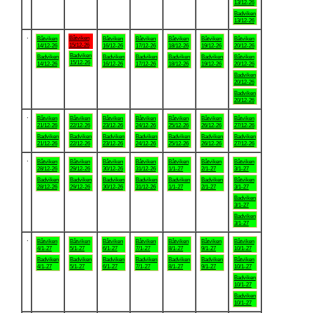
13/12-26
Badviken
13/12-26
.
Båtviken
Båtviken
Båtviken
Båtviken
Båtviken
Båtviken
Båtviken
15/12-26
14/12-26
16/12-26
17/12-26
18/12-26
19/12-26
20/12-26
Badviken
Badviken
Badviken
Badviken
Badviken
Badviken
Båtviken
15/12-26
14/12-26
16/12-26
17/12-26
18/12-26
19/12-26
20/12-26
Badviken
20/12-26
Badviken
20/12-26
.
Båtviken
Båtviken
Båtviken
Båtviken
Båtviken
Båtviken
Båtviken
21/12-26
22/12-26
23/12-26
24/12-26
25/12-26
26/12-26
27/12-26
Badviken
Badviken
Badviken
Badviken
Badviken
Badviken
Badviken
21/12-26
22/12-26
23/12-26
24/12-26
25/12-26
26/12-26
27/12-26
.
Båtviken
Båtviken
Båtviken
Båtviken
Båtviken
Båtviken
Båtviken
28/12-26
29/12-26
30/12-26
31/12-26
1/1-27
2/1-27
3/1-27
Badviken
Badviken
Badviken
Badviken
Badviken
Badviken
Båtviken
28/12-26
29/12-26
30/12-26
31/12-26
1/1-27
2/1-27
3/1-27
Badviken
3/1-27
Badviken
3/1-27
.
Båtviken
Båtviken
Båtviken
Båtviken
Båtviken
Båtviken
Båtviken
4/1-27
5/1-27
6/1-27
7/1-27
8/1-27
9/1-27
10/1-27
Badviken
Badviken
Badviken
Badviken
Badviken
Badviken
Båtviken
4/1-27
5/1-27
6/1-27
7/1-27
8/1-27
9/1-27
10/1-27
Badviken
10/1-27
Badviken
10/1-27