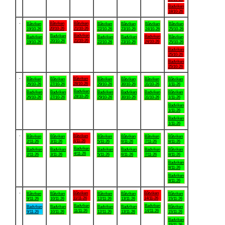
Badviken
18/10-26
.
Båtviken
Båtviken
Båtviken
Båtviken
Båtviken
Båtviken
Båtviken
20/10-26
21/10-26
19/10-26
22/10-26
23/10-26
24/10-26
25/10-26
Badviken
Badviken
Badviken
Badviken
Badviken
Badviken
Båtviken
21/10-26
20/10-26
24/10-26
19/10-26
22/10-26
23/10-26
25/10-26
Badviken
25/10-26
Badviken
25/10-26
.
Båtviken
Båtviken
Båtviken
Båtviken
Båtviken
Båtviken
Båtviken
28/10-26
26/10-26
27/10-26
29/10-26
30/10-26
31/10-26
1/11-26
Badviken
Badviken
Badviken
Badviken
Badviken
Badviken
Båtviken
28/10-26
26/10-26
27/10-26
29/10-26
30/10-26
31/10-26
1/11-26
Badviken
1/11-26
Badviken
1/11-26
.
Båtviken
Båtviken
Båtviken
Båtviken
Båtviken
Båtviken
Båtviken
4/11-26
2/11-26
3/11-26
5/11-26
6/11-26
7/11-26
8/11-26
Badviken
Badviken
Badviken
Badviken
Badviken
Badviken
Båtviken
4/11-26
2/11-26
3/11-26
5/11-26
6/11-26
7/11-26
8/11-26
Badviken
8/11-26
Badviken
8/11-26
.
Båtviken
Båtviken
Båtviken
Båtviken
Båtviken
Båtviken
Båtviken
11/11-26
14/11-26
9/11-26
10/11-26
12/11-26
13/11-26
15/11-26
Badviken
Badviken
Badviken
Badviken
Badviken
Badviken
Båtviken
11/11-26
14/11-26
9/11-26
10/11-26
12/11-26
13/11-26
15/11-26
Badviken
15/11-26