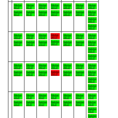
.
Båtviken
Båtviken
Båtviken
Båtviken
Båtviken
Båtviken
Båtviken
8/2-27
9/2-27
10/2-27
11/2-27
12/2-27
13/2-27
14/2-27
Badviken
Badviken
Badviken
Badviken
Badviken
Badviken
Båtviken
8/2-27
9/2-27
10/2-27
11/2-27
12/2-27
13/2-27
14/2-27
Badviken
14/2-27
Badviken
14/2-27
.
Båtviken
Båtviken
Båtviken
Båtviken
Båtviken
Båtviken
Båtviken
18/2-27
15/2-27
16/2-27
17/2-27
19/2-27
20/2-27
21/2-27
Badviken
Badviken
Badviken
Badviken
Badviken
Badviken
Båtviken
18/2-27
15/2-27
16/2-27
17/2-27
19/2-27
20/2-27
21/2-27
Badviken
21/2-27
Badviken
21/2-27
.
Båtviken
Båtviken
Båtviken
Båtviken
Båtviken
Båtviken
Båtviken
22/2-27
23/2-27
24/2-27
25/2-27
26/2-27
27/2-27
28/2-27
Badviken
Badviken
Badviken
Badviken
Badviken
Badviken
Båtviken
25/2-27
22/2-27
23/2-27
24/2-27
26/2-27
27/2-27
28/2-27
Badviken
28/2-27
Badviken
28/2-27
.
Båtviken
Båtviken
Båtviken
Båtviken
Båtviken
Båtviken
Båtviken
1/3-27
2/3-27
3/3-27
4/3-27
5/3-27
6/3-27
7/3-27
Badviken
Badviken
Badviken
Badviken
Badviken
Badviken
Båtviken
1/3-27
2/3-27
3/3-27
4/3-27
5/3-27
6/3-27
7/3-27
Badviken
7/3-27
Badviken