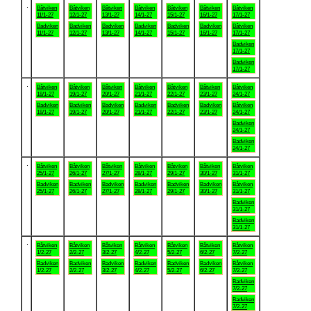
.
Båtviken
Båtviken
Båtviken
Båtviken
Båtviken
Båtviken
Båtviken
11/1-27
12/1-27
13/1-27
14/1-27
15/1-27
16/1-27
17/1-27
Badviken
Badviken
Badviken
Badviken
Badviken
Badviken
Båtviken
11/1-27
12/1-27
13/1-27
14/1-27
15/1-27
16/1-27
17/1-27
Badviken
17/1-27
Badviken
17/1-27
.
Båtviken
Båtviken
Båtviken
Båtviken
Båtviken
Båtviken
Båtviken
18/1-27
19/1-27
20/1-27
21/1-27
22/1-27
23/1-27
24/1-27
Badviken
Badviken
Badviken
Badviken
Badviken
Badviken
Båtviken
18/1-27
19/1-27
20/1-27
21/1-27
22/1-27
23/1-27
24/1-27
Badviken
24/1-27
Badviken
24/1-27
.
Båtviken
Båtviken
Båtviken
Båtviken
Båtviken
Båtviken
Båtviken
25/1-27
26/1-27
27/1-27
28/1-27
29/1-27
30/1-27
31/1-27
Badviken
Badviken
Badviken
Badviken
Badviken
Badviken
Båtviken
25/1-27
26/1-27
27/1-27
28/1-27
29/1-27
30/1-27
31/1-27
Badviken
31/1-27
Badviken
31/1-27
.
Båtviken
Båtviken
Båtviken
Båtviken
Båtviken
Båtviken
Båtviken
1/2-27
2/2-27
3/2-27
4/2-27
5/2-27
6/2-27
7/2-27
Badviken
Badviken
Badviken
Badviken
Badviken
Badviken
Båtviken
1/2-27
2/2-27
3/2-27
4/2-27
5/2-27
6/2-27
7/2-27
Badviken
7/2-27
Badviken
7/2-27