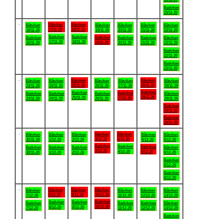
Badviken
15/11-26
.
Båtviken
Båtviken
Båtviken
Båtviken
Båtviken
Båtviken
Båtviken
17/11-26
18/11-26
16/11-26
19/11-26
20/11-26
21/11-26
22/11-26
Badviken
Badviken
Badviken
Badviken
Badviken
Badviken
Båtviken
17/11-26
18/11-26
19/11-26
16/11-26
20/11-26
21/11-26
22/11-26
Badviken
22/11-26
Badviken
22/11-26
.
Båtviken
Båtviken
Båtviken
Båtviken
Båtviken
Båtviken
Båtviken
25/11-26
28/11-26
23/11-26
24/11-26
26/11-26
27/11-26
29/11-26
Badviken
Badviken
Badviken
Badviken
Badviken
Badviken
Båtviken
28/11-26
25/11-26
27/11-26
23/11-26
24/11-26
26/11-26
29/11-26
Badviken
29/11-26
Badviken
29/11-26
.
Båtviken
Båtviken
Båtviken
Båtviken
Båtviken
Båtviken
Båtviken
3/12-26
4/12-26
30/11-26
1/12-26
2/12-26
5/12-26
6/12-26
Badviken
Badviken
Badviken
Badviken
Badviken
Badviken
Båtviken
3/12-26
4/12-26
5/12-26
30/11-26
1/12-26
2/12-26
6/12-26
Badviken
6/12-26
Badviken
6/12-26
.
Båtviken
Båtviken
Båtviken
Båtviken
Båtviken
Båtviken
Båtviken
8/12-26
9/12-26
10/12-26
7/12-26
11/12-26
12/12-26
13/12-26
Badviken
Badviken
Badviken
Badviken
Badviken
Badviken
Båtviken
10/12-26
8/12-26
9/12-26
7/12-26
11/12-26
12/12-26
13/12-26
Badviken