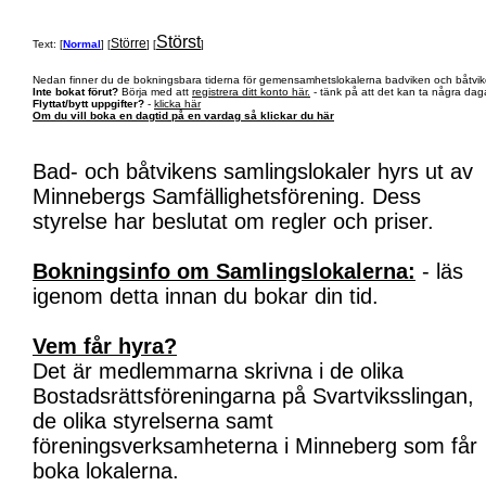
Störst
Större
Text: [
Normal
] [
] [
]
Nedan finner du de bokningsbara tiderna för gemensamhetslokalerna badviken och båtvik
Inte bokat förut?
Börja med att
registrera ditt konto här.
- tänk på att det kan ta några daga
Flyttat/bytt uppgifter?
-
klicka här
Om du vill boka en dagtid på en vardag så klickar du här
Bad- och båtvikens samlingslokaler hyrs ut av
Minnebergs Samfällighetsförening. Dess
styrelse har beslutat om regler och priser.
Bokningsinfo om Samlingslokalerna:
- läs
igenom detta innan du bokar din tid.
Vem får hyra?
Det är medlemmarna skrivna i de olika
Bostadsrättsföreningarna på Svartviksslingan,
de olika styrelserna samt
föreningsverksamheterna i Minneberg som får
boka lokalerna.