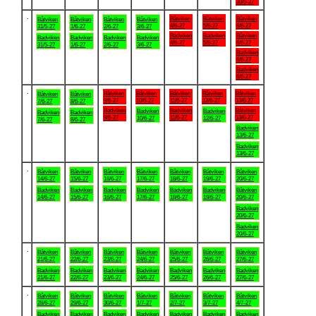
30/5-27
.
Båtviken
Båtviken
Båtviken
Båtviken
Båtviken
Båtviken
Båtviken
4/6-27
5/6-27
6/6-27
31/5-27
1/6-27
2/6-27
3/6-27
Badviken
Badviken
Båtviken
Badviken
Badviken
Badviken
Badviken
4/6-27
5/6-27
6/6-27
31/5-27
1/6-27
2/6-27
3/6-27
Badviken
6/6-27
Badviken
6/6-27
.
Båtviken
Båtviken
Båtviken
Båtviken
Båtviken
Båtviken
Båtviken
9/6-27
10/6-27
11/6-27
12/6-27
13/6-27
7/6-27
8/6-27
Badviken
Badviken
Båtviken
Badviken
Badviken
Badviken
Badviken
9/6-27
11/6-27
13/6-27
10/6-27
12/6-27
7/6-27
8/6-27
Badviken
13/6-27
Badviken
13/6-27
.
Båtviken
Båtviken
Båtviken
Båtviken
Båtviken
Båtviken
Båtviken
14/6-27
15/6-27
16/6-27
17/6-27
18/6-27
19/6-27
20/6-27
Badviken
Badviken
Badviken
Badviken
Badviken
Badviken
Båtviken
14/6-27
15/6-27
16/6-27
17/6-27
18/6-27
19/6-27
20/6-27
Badviken
20/6-27
Badviken
20/6-27
.
Båtviken
Båtviken
Båtviken
Båtviken
Båtviken
Båtviken
Båtviken
21/6-27
22/6-27
23/6-27
24/6-27
25/6-27
26/6-27
27/6-27
Badviken
Badviken
Badviken
Badviken
Badviken
Badviken
Badviken
21/6-27
22/6-27
23/6-27
24/6-27
25/6-27
26/6-27
27/6-27
.
Båtviken
Båtviken
Båtviken
Båtviken
Båtviken
Båtviken
Båtviken
28/6-27
29/6-27
30/6-27
1/7-27
2/7-27
3/7-27
4/7-27
Badviken
Badviken
Badviken
Badviken
Badviken
Badviken
Badviken