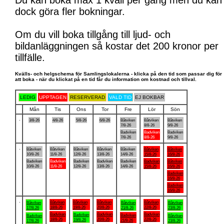
Du kan boka max 1 kväll per gång men du kan
dock göra fler bokningar.
Om du vill boka tillgång till ljud- och
bildanläggningen så kostar det 200 kronor per
tillfälle.
Kvälls- och helgschema för Samlingslokalerna - klicka på den tid som passar dig för
att boka - när du klickat på en tid får du information om kostnad och tillval.
LEDIG
UPPTAGEN
RESERVERAD
VALD TID
EJ BOKBAR
Mån
Tis
Ons
Tor
Fre
Lör
Sön
.
3/8-26
4/8-26
5/8-26
6/8-26
Båtviken
Båtviken
Båtviken
7/8-26
8/8-26
9/8-26
Badviken
Badviken
Badviken
7/8-26
8/8-26
9/8-26
.
Båtviken
Båtviken
Båtviken
Båtviken
Båtviken
Båtviken
Båtviken
10/8-26
11/8-26
12/8-26
13/8-26
14/8-26
15/8-26
16/8-26
Badviken
Badviken
Badviken
Badviken
Badviken
Badviken
Båtviken
10/8-26
11/8-26
12/8-26
13/8-26
14/8-26
15/8-26
16/8-26
Badviken
16/8-26
Badviken
16/8-26
.
Båtviken
Båtviken
Båtviken
Båtviken
Båtviken
Båtviken
Båtviken
18/8-26
19/8-26
20/8-26
22/8-26
17/8-26
21/8-26
23/8-26
Badviken
Badviken
Badviken
Badviken
Badviken
Badviken
Båtviken
18/8-26
20/8-26
22/8-26
19/8-26
21/8-26
17/8-26
23/8-26