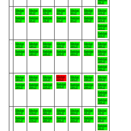
4/4-27
.
Båtviken
Båtviken
Båtviken
Båtviken
Båtviken
Båtviken
Båtviken
5/4-27
6/4-27
7/4-27
8/4-27
9/4-27
10/4-27
11/4-27
Badviken
Badviken
Badviken
Badviken
Badviken
Badviken
Båtviken
5/4-27
6/4-27
7/4-27
8/4-27
9/4-27
10/4-27
11/4-27
Badviken
11/4-27
Badviken
11/4-27
.
Båtviken
Båtviken
Båtviken
Båtviken
Båtviken
Båtviken
Båtviken
12/4-27
13/4-27
14/4-27
15/4-27
16/4-27
17/4-27
18/4-27
Badviken
Badviken
Badviken
Badviken
Badviken
Badviken
Båtviken
12/4-27
13/4-27
14/4-27
15/4-27
16/4-27
17/4-27
18/4-27
Badviken
18/4-27
Badviken
18/4-27
.
Båtviken
Båtviken
Båtviken
Båtviken
Båtviken
Båtviken
Båtviken
22/4-27
19/4-27
20/4-27
21/4-27
23/4-27
24/4-27
25/4-27
Badviken
Badviken
Badviken
Badviken
Badviken
Badviken
Båtviken
22/4-27
19/4-27
20/4-27
21/4-27
23/4-27
24/4-27
25/4-27
Badviken
25/4-27
Badviken
25/4-27
.
Båtviken
Båtviken
Båtviken
Båtviken
Båtviken
Båtviken
Båtviken
26/4-27
27/4-27
28/4-27
29/4-27
30/4-27
1/5-27
2/5-27
Badviken
Badviken
Badviken
Badviken
Badviken
Badviken
Båtviken
26/4-27
27/4-27
28/4-27
29/4-27
30/4-27
1/5-27
2/5-27
Badviken
2/5-27