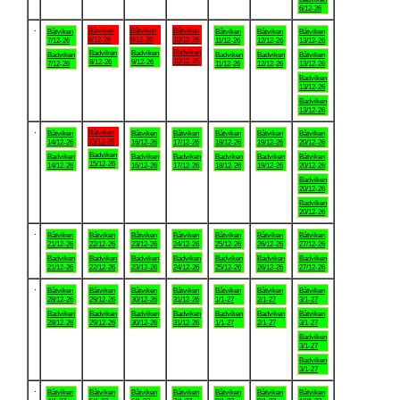
6/12-26
.
Båtviken
Båtviken
Båtviken
Båtviken
Båtviken
Båtviken
Båtviken
8/12-26
9/12-26
10/12-26
7/12-26
11/12-26
12/12-26
13/12-26
Badviken
Badviken
Badviken
Badviken
Badviken
Badviken
Båtviken
10/12-26
8/12-26
9/12-26
7/12-26
11/12-26
12/12-26
13/12-26
Badviken
13/12-26
Badviken
13/12-26
.
Båtviken
Båtviken
Båtviken
Båtviken
Båtviken
Båtviken
Båtviken
15/12-26
14/12-26
16/12-26
17/12-26
18/12-26
19/12-26
20/12-26
Badviken
Badviken
Badviken
Badviken
Badviken
Badviken
Båtviken
15/12-26
14/12-26
16/12-26
17/12-26
18/12-26
19/12-26
20/12-26
Badviken
20/12-26
Badviken
20/12-26
.
Båtviken
Båtviken
Båtviken
Båtviken
Båtviken
Båtviken
Båtviken
21/12-26
22/12-26
23/12-26
24/12-26
25/12-26
26/12-26
27/12-26
Badviken
Badviken
Badviken
Badviken
Badviken
Badviken
Badviken
21/12-26
22/12-26
23/12-26
24/12-26
25/12-26
26/12-26
27/12-26
.
Båtviken
Båtviken
Båtviken
Båtviken
Båtviken
Båtviken
Båtviken
28/12-26
29/12-26
30/12-26
31/12-26
1/1-27
2/1-27
3/1-27
Badviken
Badviken
Badviken
Badviken
Badviken
Badviken
Båtviken
28/12-26
29/12-26
30/12-26
31/12-26
1/1-27
2/1-27
3/1-27
Badviken
3/1-27
Badviken
3/1-27
.
Båtviken
Båtviken
Båtviken
Båtviken
Båtviken
Båtviken
Båtviken