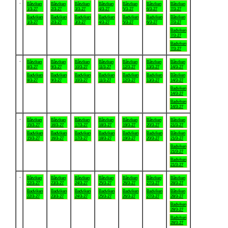
.
Båtviken
Båtviken
Båtviken
Båtviken
Båtviken
Båtviken
Båtviken
1/3-27
2/3-27
3/3-27
4/3-27
5/3-27
6/3-27
7/3-27
Badviken
Badviken
Badviken
Badviken
Badviken
Badviken
Båtviken
1/3-27
2/3-27
3/3-27
4/3-27
5/3-27
6/3-27
7/3-27
Badviken
7/3-27
Badviken
7/3-27
.
Båtviken
Båtviken
Båtviken
Båtviken
Båtviken
Båtviken
Båtviken
8/3-27
9/3-27
10/3-27
11/3-27
12/3-27
13/3-27
14/3-27
Badviken
Badviken
Badviken
Badviken
Badviken
Badviken
Båtviken
8/3-27
9/3-27
10/3-27
11/3-27
12/3-27
13/3-27
14/3-27
Badviken
14/3-27
Badviken
14/3-27
.
Båtviken
Båtviken
Båtviken
Båtviken
Båtviken
Båtviken
Båtviken
15/3-27
16/3-27
17/3-27
18/3-27
19/3-27
20/3-27
21/3-27
Badviken
Badviken
Badviken
Badviken
Badviken
Badviken
Båtviken
15/3-27
16/3-27
17/3-27
18/3-27
19/3-27
20/3-27
21/3-27
Badviken
21/3-27
Badviken
21/3-27
.
Båtviken
Båtviken
Båtviken
Båtviken
Båtviken
Båtviken
Båtviken
22/3-27
23/3-27
24/3-27
25/3-27
26/3-27
27/3-27
28/3-27
Badviken
Badviken
Badviken
Badviken
Badviken
Badviken
Båtviken
22/3-27
23/3-27
24/3-27
25/3-27
26/3-27
27/3-27
28/3-27
Badviken
28/3-27
Badviken
28/3-27