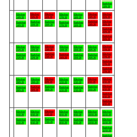
Badviken
13/9-26
.
Båtviken
Båtviken
Båtviken
Båtviken
Båtviken
Båtviken
Båtviken
15/9-26
16/9-26
19/9-26
20/9-26
14/9-26
17/9-26
18/9-26
Badviken
Båtviken
Badviken
Badviken
Badviken
Badviken
Badviken
19/9-26
20/9-26
15/9-26
16/9-26
14/9-26
17/9-26
18/9-26
Badviken
20/9-26
Badviken
20/9-26
.
Båtviken
Båtviken
Båtviken
Båtviken
Båtviken
Båtviken
Båtviken
23/9-26
27/9-26
21/9-26
22/9-26
24/9-26
25/9-26
26/9-26
Badviken
Båtviken
Badviken
Badviken
Badviken
Badviken
Badviken
23/9-26
27/9-26
24/9-26
21/9-26
22/9-26
25/9-26
26/9-26
Badviken
27/9-26
Badviken
27/9-26
.
Båtviken
Båtviken
Båtviken
Båtviken
Båtviken
Båtviken
Båtviken
30/9-26
3/10-26
4/10-26
28/9-26
29/9-26
1/10-26
2/10-26
Båtviken
Badviken
Badviken
Badviken
Badviken
Badviken
Badviken
4/10-26
30/9-26
3/10-26
29/9-26
28/9-26
1/10-26
2/10-26
Badviken
4/10-26
Badviken
4/10-26
.
Båtviken
Båtviken
Båtviken
Båtviken
Båtviken
Båtviken
Båtviken
7/10-26
5/10-26
6/10-26
8/10-26
9/10-26
10/10-26
11/10-26
Badviken
Badviken
Badviken
Badviken
Badviken
Badviken
Båtviken
7/10-26
5/10-26
6/10-26
8/10-26
9/10-26
10/10-26
11/10-26
Badviken
11/10-26
Badviken