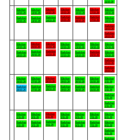
11/10-26
.
Båtviken
Båtviken
Båtviken
Båtviken
Båtviken
Båtviken
Båtviken
14/10-26
15/10-26
17/10-26
12/10-26
13/10-26
16/10-26
18/10-26
Badviken
Badviken
Badviken
Badviken
Badviken
Badviken
Båtviken
15/10-26
17/10-26
14/10-26
16/10-26
12/10-26
13/10-26
18/10-26
Badviken
18/10-26
Badviken
18/10-26
.
Båtviken
Båtviken
Båtviken
Båtviken
Båtviken
Båtviken
Båtviken
20/10-26
21/10-26
19/10-26
22/10-26
23/10-26
24/10-26
25/10-26
Badviken
Badviken
Badviken
Badviken
Badviken
Badviken
Båtviken
21/10-26
20/10-26
24/10-26
19/10-26
22/10-26
23/10-26
25/10-26
Badviken
25/10-26
Badviken
25/10-26
.
Båtviken
Båtviken
Båtviken
Båtviken
Båtviken
Båtviken
Båtviken
28/10-26
26/10-26
27/10-26
29/10-26
30/10-26
31/10-26
1/11-26
Badviken
Badviken
Badviken
Badviken
Badviken
Badviken
Båtviken
28/10-26
26/10-26
27/10-26
29/10-26
30/10-26
31/10-26
1/11-26
Badviken
1/11-26
Badviken
1/11-26
.
Båtviken
Båtviken
Båtviken
Båtviken
Båtviken
Båtviken
Båtviken
4/11-26
2/11-26
3/11-26
5/11-26
6/11-26
7/11-26
8/11-26
Badviken
Badviken
Badviken
Badviken
Badviken
Badviken
Båtviken
4/11-26
2/11-26
3/11-26
5/11-26
6/11-26
7/11-26
8/11-26
Badviken
8/11-26
Badviken