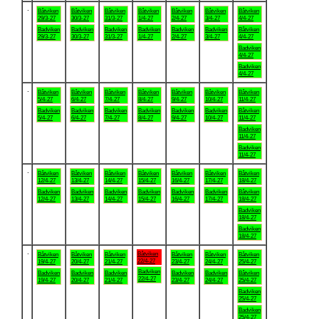
.
Båtviken
Båtviken
Båtviken
Båtviken
Båtviken
Båtviken
Båtviken
29/3-27
30/3-27
31/3-27
1/4-27
2/4-27
3/4-27
4/4-27
Badviken
Badviken
Badviken
Badviken
Badviken
Badviken
Båtviken
29/3-27
30/3-27
31/3-27
1/4-27
2/4-27
3/4-27
4/4-27
Badviken
4/4-27
Badviken
4/4-27
.
Båtviken
Båtviken
Båtviken
Båtviken
Båtviken
Båtviken
Båtviken
5/4-27
6/4-27
7/4-27
8/4-27
9/4-27
10/4-27
11/4-27
Badviken
Badviken
Badviken
Badviken
Badviken
Badviken
Båtviken
5/4-27
6/4-27
7/4-27
8/4-27
9/4-27
10/4-27
11/4-27
Badviken
11/4-27
Badviken
11/4-27
.
Båtviken
Båtviken
Båtviken
Båtviken
Båtviken
Båtviken
Båtviken
12/4-27
13/4-27
14/4-27
15/4-27
16/4-27
17/4-27
18/4-27
Badviken
Badviken
Badviken
Badviken
Badviken
Badviken
Båtviken
12/4-27
13/4-27
14/4-27
15/4-27
16/4-27
17/4-27
18/4-27
Badviken
18/4-27
Badviken
18/4-27
.
Båtviken
Båtviken
Båtviken
Båtviken
Båtviken
Båtviken
Båtviken
22/4-27
19/4-27
20/4-27
21/4-27
23/4-27
24/4-27
25/4-27
Badviken
Badviken
Badviken
Badviken
Badviken
Badviken
Båtviken
22/4-27
19/4-27
20/4-27
21/4-27
23/4-27
24/4-27
25/4-27
Badviken
25/4-27
Badviken
25/4-27