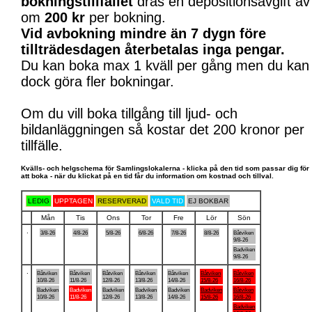
bokningstillfället
dras en depositionsavgift av
om
200 kr
per bokning.
Vid avbokning mindre än 7 dygn före
tillträdesdagen återbetalas inga pengar.
Du kan boka max 1 kväll per gång men du kan
dock göra fler bokningar.
Om du vill boka tillgång till ljud- och
bildanläggningen så kostar det 200 kronor per
tillfälle.
Kvälls- och helgschema för Samlingslokalerna - klicka på den tid som passar dig för
att boka - när du klickat på en tid får du information om kostnad och tillval.
LEDIG
UPPTAGEN
RESERVERAD
VALD TID
EJ BOKBAR
Mån
Tis
Ons
Tor
Fre
Lör
Sön
.
3/8-26
4/8-26
5/8-26
6/8-26
7/8-26
8/8-26
Båtviken
9/8-26
Badviken
9/8-26
.
Båtviken
Båtviken
Båtviken
Båtviken
Båtviken
Båtviken
Båtviken
10/8-26
11/8-26
12/8-26
13/8-26
14/8-26
15/8-26
16/8-26
Badviken
Badviken
Badviken
Badviken
Badviken
Badviken
Båtviken
10/8-26
11/8-26
12/8-26
13/8-26
14/8-26
15/8-26
16/8-26
Badviken