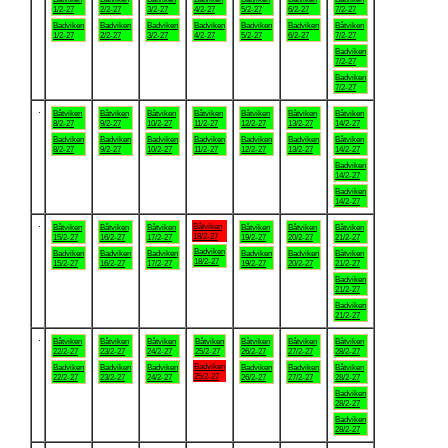
1/2-27
2/2-27
3/2-27
4/2-27
5/2-27
6/2-27
7/2-27
Badviken
Badviken
Badviken
Badviken
Badviken
Badviken
Båtviken
1/2-27
2/2-27
3/2-27
4/2-27
5/2-27
6/2-27
7/2-27
Badviken
7/2-27
Badviken
7/2-27
.
Båtviken
Båtviken
Båtviken
Båtviken
Båtviken
Båtviken
Båtviken
8/2-27
9/2-27
10/2-27
11/2-27
12/2-27
13/2-27
14/2-27
Badviken
Badviken
Badviken
Badviken
Badviken
Badviken
Båtviken
8/2-27
9/2-27
10/2-27
11/2-27
12/2-27
13/2-27
14/2-27
Badviken
14/2-27
Badviken
14/2-27
.
Båtviken
Båtviken
Båtviken
Båtviken
Båtviken
Båtviken
Båtviken
18/2-27
15/2-27
16/2-27
17/2-27
19/2-27
20/2-27
21/2-27
Badviken
Badviken
Badviken
Badviken
Badviken
Badviken
Båtviken
18/2-27
15/2-27
16/2-27
17/2-27
19/2-27
20/2-27
21/2-27
Badviken
21/2-27
Badviken
21/2-27
.
Båtviken
Båtviken
Båtviken
Båtviken
Båtviken
Båtviken
Båtviken
22/2-27
23/2-27
24/2-27
25/2-27
26/2-27
27/2-27
28/2-27
Badviken
Badviken
Badviken
Badviken
Badviken
Badviken
Båtviken
25/2-27
22/2-27
23/2-27
24/2-27
26/2-27
27/2-27
28/2-27
Badviken
28/2-27
Badviken
28/2-27