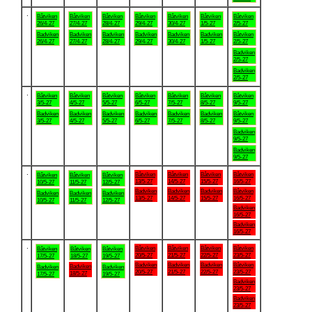
.
Båtviken
Båtviken
Båtviken
Båtviken
Båtviken
Båtviken
Båtviken
26/4-27
27/4-27
28/4-27
29/4-27
30/4-27
1/5-27
2/5-27
Badviken
Badviken
Badviken
Badviken
Badviken
Badviken
Båtviken
26/4-27
27/4-27
28/4-27
29/4-27
30/4-27
1/5-27
2/5-27
Badviken
2/5-27
Badviken
2/5-27
.
Båtviken
Båtviken
Båtviken
Båtviken
Båtviken
Båtviken
Båtviken
3/5-27
4/5-27
5/5-27
6/5-27
7/5-27
8/5-27
9/5-27
Badviken
Badviken
Badviken
Badviken
Badviken
Badviken
Båtviken
3/5-27
4/5-27
5/5-27
6/5-27
7/5-27
8/5-27
9/5-27
Badviken
9/5-27
Badviken
9/5-27
.
Båtviken
Båtviken
Båtviken
Båtviken
Båtviken
Båtviken
Båtviken
13/5-27
14/5-27
15/5-27
16/5-27
10/5-27
11/5-27
12/5-27
Badviken
Badviken
Badviken
Båtviken
Badviken
Badviken
Badviken
13/5-27
14/5-27
15/5-27
16/5-27
10/5-27
11/5-27
12/5-27
Badviken
16/5-27
Badviken
16/5-27
.
Båtviken
Båtviken
Båtviken
Båtviken
Båtviken
Båtviken
Båtviken
20/5-27
21/5-27
22/5-27
23/5-27
17/5-27
18/5-27
19/5-27
Badviken
Badviken
Badviken
Båtviken
Badviken
Badviken
Badviken
20/5-27
21/5-27
22/5-27
23/5-27
18/5-27
17/5-27
19/5-27
Badviken
23/5-27
Badviken
23/5-27