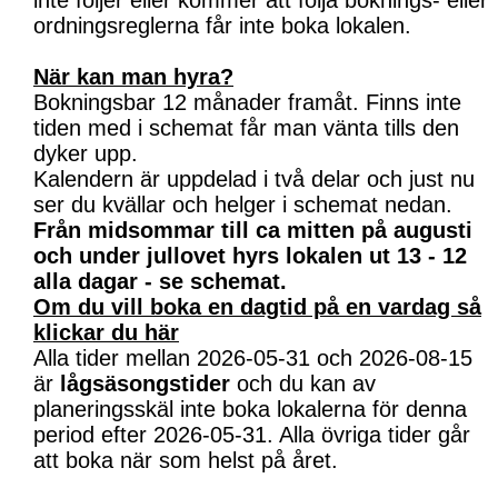
inte följer eller kommer att följa boknings- eller
ordningsreglerna får inte boka lokalen.
När kan man hyra?
Bokningsbar 12 månader framåt. Finns inte
tiden med i schemat får man vänta tills den
dyker upp.
Kalendern är uppdelad i två delar och just nu
ser du kvällar och helger i schemat nedan.
Från midsommar till ca mitten på augusti
och under jullovet hyrs lokalen ut 13 - 12
alla dagar - se schemat.
Om du vill boka en dagtid på en vardag så
klickar du här
Alla tider mellan 2026-05-31 och 2026-08-15
är
lågsäsongstider
och du kan av
planeringsskäl inte boka lokalerna för denna
period efter 2026-05-31. Alla övriga tider går
att boka när som helst på året.