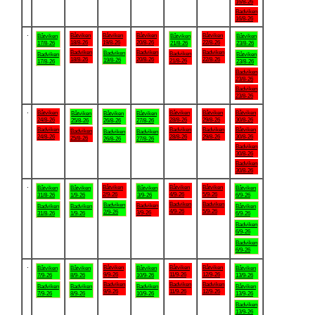
16/8-26
Badviken
16/8-26
.
Båtviken
Båtviken
Båtviken
Båtviken
Båtviken
Båtviken
Båtviken
18/8-26
19/8-26
20/8-26
22/8-26
17/8-26
21/8-26
23/8-26
Badviken
Badviken
Badviken
Badviken
Badviken
Badviken
Båtviken
18/8-26
20/8-26
22/8-26
19/8-26
21/8-26
17/8-26
23/8-26
Badviken
23/8-26
Badviken
23/8-26
.
Båtviken
Båtviken
Båtviken
Båtviken
Båtviken
Båtviken
Båtviken
24/8-26
28/8-26
29/8-26
30/8-26
25/8-26
26/8-26
27/8-26
Badviken
Badviken
Badviken
Båtviken
Badviken
Badviken
Badviken
24/8-26
28/8-26
29/8-26
30/8-26
25/8-26
26/8-26
27/8-26
Badviken
30/8-26
Badviken
30/8-26
.
Båtviken
Båtviken
Båtviken
Båtviken
Båtviken
Båtviken
Båtviken
2/9-26
4/9-26
5/9-26
31/8-26
1/9-26
3/9-26
6/9-26
Badviken
Badviken
Badviken
Badviken
Badviken
Badviken
Båtviken
4/9-26
5/9-26
2/9-26
3/9-26
31/8-26
1/9-26
6/9-26
Badviken
6/9-26
Badviken
6/9-26
.
Båtviken
Båtviken
Båtviken
Båtviken
Båtviken
Båtviken
Båtviken
9/9-26
11/9-26
12/9-26
7/9-26
8/9-26
10/9-26
13/9-26
Badviken
Badviken
Badviken
Badviken
Badviken
Badviken
Båtviken
9/9-26
11/9-26
12/9-26
7/9-26
8/9-26
10/9-26
13/9-26
Badviken
13/9-26