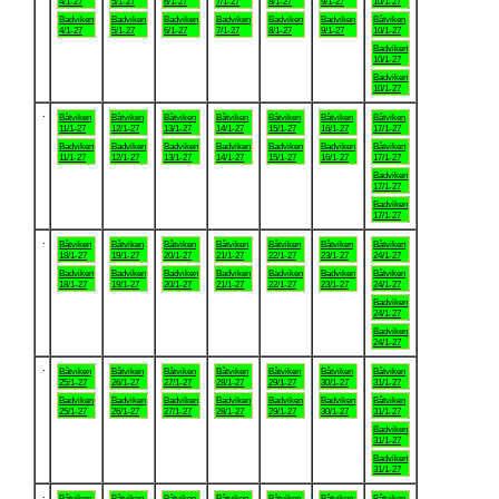
4/1-27
5/1-27
6/1-27
7/1-27
8/1-27
9/1-27
10/1-27
Badviken
Badviken
Badviken
Badviken
Badviken
Badviken
Båtviken
4/1-27
5/1-27
6/1-27
7/1-27
8/1-27
9/1-27
10/1-27
Badviken
10/1-27
Badviken
10/1-27
.
Båtviken
Båtviken
Båtviken
Båtviken
Båtviken
Båtviken
Båtviken
11/1-27
12/1-27
13/1-27
14/1-27
15/1-27
16/1-27
17/1-27
Badviken
Badviken
Badviken
Badviken
Badviken
Badviken
Båtviken
11/1-27
12/1-27
13/1-27
14/1-27
15/1-27
16/1-27
17/1-27
Badviken
17/1-27
Badviken
17/1-27
.
Båtviken
Båtviken
Båtviken
Båtviken
Båtviken
Båtviken
Båtviken
18/1-27
19/1-27
20/1-27
21/1-27
22/1-27
23/1-27
24/1-27
Badviken
Badviken
Badviken
Badviken
Badviken
Badviken
Båtviken
18/1-27
19/1-27
20/1-27
21/1-27
22/1-27
23/1-27
24/1-27
Badviken
24/1-27
Badviken
24/1-27
.
Båtviken
Båtviken
Båtviken
Båtviken
Båtviken
Båtviken
Båtviken
25/1-27
26/1-27
27/1-27
28/1-27
29/1-27
30/1-27
31/1-27
Badviken
Badviken
Badviken
Badviken
Badviken
Badviken
Båtviken
25/1-27
26/1-27
27/1-27
28/1-27
29/1-27
30/1-27
31/1-27
Badviken
31/1-27
Badviken
31/1-27
.
Båtviken
Båtviken
Båtviken
Båtviken
Båtviken
Båtviken
Båtviken