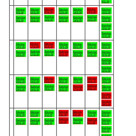
8/11-26
.
Båtviken
Båtviken
Båtviken
Båtviken
Båtviken
Båtviken
Båtviken
11/11-26
14/11-26
9/11-26
10/11-26
12/11-26
13/11-26
15/11-26
Badviken
Badviken
Badviken
Badviken
Badviken
Badviken
Båtviken
11/11-26
14/11-26
9/11-26
10/11-26
12/11-26
13/11-26
15/11-26
Badviken
15/11-26
Badviken
15/11-26
.
Båtviken
Båtviken
Båtviken
Båtviken
Båtviken
Båtviken
Båtviken
17/11-26
18/11-26
16/11-26
19/11-26
20/11-26
21/11-26
22/11-26
Badviken
Badviken
Badviken
Badviken
Badviken
Badviken
Båtviken
17/11-26
18/11-26
19/11-26
16/11-26
20/11-26
21/11-26
22/11-26
Badviken
22/11-26
Badviken
22/11-26
.
Båtviken
Båtviken
Båtviken
Båtviken
Båtviken
Båtviken
Båtviken
25/11-26
28/11-26
23/11-26
24/11-26
26/11-26
27/11-26
29/11-26
Badviken
Badviken
Badviken
Badviken
Badviken
Badviken
Båtviken
28/11-26
25/11-26
27/11-26
23/11-26
24/11-26
26/11-26
29/11-26
Badviken
29/11-26
Badviken
29/11-26
.
Båtviken
Båtviken
Båtviken
Båtviken
Båtviken
Båtviken
Båtviken
3/12-26
4/12-26
30/11-26
1/12-26
2/12-26
5/12-26
6/12-26
Badviken
Badviken
Badviken
Badviken
Badviken
Badviken
Båtviken
3/12-26
4/12-26
5/12-26
30/11-26
1/12-26
2/12-26
6/12-26
Badviken
6/12-26
Badviken