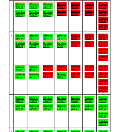
.
Båtviken
Båtviken
Båtviken
Båtviken
Båtviken
Båtviken
Båtviken
27/5-27
28/5-27
29/5-27
30/5-27
24/5-27
25/5-27
26/5-27
Badviken
Badviken
Badviken
Båtviken
Badviken
Badviken
Badviken
27/5-27
28/5-27
29/5-27
30/5-27
24/5-27
25/5-27
26/5-27
Badviken
30/5-27
Badviken
30/5-27
.
Båtviken
Båtviken
Båtviken
Båtviken
Båtviken
Båtviken
Båtviken
4/6-27
5/6-27
6/6-27
31/5-27
1/6-27
2/6-27
3/6-27
Badviken
Badviken
Båtviken
Badviken
Badviken
Badviken
Badviken
4/6-27
5/6-27
6/6-27
31/5-27
1/6-27
2/6-27
3/6-27
Badviken
6/6-27
Badviken
6/6-27
.
Båtviken
Båtviken
Båtviken
Båtviken
Båtviken
Båtviken
Båtviken
9/6-27
10/6-27
11/6-27
12/6-27
13/6-27
7/6-27
8/6-27
Badviken
Badviken
Badviken
Båtviken
Badviken
Badviken
Badviken
9/6-27
11/6-27
12/6-27
13/6-27
10/6-27
7/6-27
8/6-27
Badviken
13/6-27
Badviken
13/6-27
.
Båtviken
Båtviken
Båtviken
Båtviken
Båtviken
Båtviken
Båtviken
14/6-27
15/6-27
16/6-27
17/6-27
18/6-27
19/6-27
20/6-27
Badviken
Badviken
Badviken
Badviken
Badviken
Badviken
Båtviken
14/6-27
15/6-27
16/6-27
17/6-27
18/6-27
19/6-27
20/6-27
Badviken
20/6-27
Badviken
20/6-27
.
Båtviken
Båtviken
Båtviken
Båtviken
Båtviken
Båtviken
Båtviken