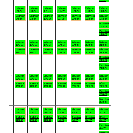
7/3-27
.
Båtviken
Båtviken
Båtviken
Båtviken
Båtviken
Båtviken
Båtviken
8/3-27
9/3-27
10/3-27
11/3-27
12/3-27
13/3-27
14/3-27
Badviken
Badviken
Badviken
Badviken
Badviken
Badviken
Båtviken
8/3-27
9/3-27
10/3-27
11/3-27
12/3-27
13/3-27
14/3-27
Badviken
14/3-27
Badviken
14/3-27
.
Båtviken
Båtviken
Båtviken
Båtviken
Båtviken
Båtviken
Båtviken
15/3-27
16/3-27
17/3-27
18/3-27
19/3-27
20/3-27
21/3-27
Badviken
Badviken
Badviken
Badviken
Badviken
Badviken
Båtviken
15/3-27
16/3-27
17/3-27
18/3-27
19/3-27
20/3-27
21/3-27
Badviken
21/3-27
Badviken
21/3-27
.
Båtviken
Båtviken
Båtviken
Båtviken
Båtviken
Båtviken
Båtviken
22/3-27
23/3-27
24/3-27
25/3-27
26/3-27
27/3-27
28/3-27
Badviken
Badviken
Badviken
Badviken
Badviken
Badviken
Båtviken
22/3-27
23/3-27
24/3-27
25/3-27
26/3-27
27/3-27
28/3-27
Badviken
28/3-27
Badviken
28/3-27
.
Båtviken
Båtviken
Båtviken
Båtviken
Båtviken
Båtviken
Båtviken
29/3-27
30/3-27
31/3-27
1/4-27
2/4-27
3/4-27
4/4-27
Badviken
Badviken
Badviken
Badviken
Badviken
Badviken
Båtviken
29/3-27
30/3-27
31/3-27
1/4-27
2/4-27
3/4-27
4/4-27
Badviken
4/4-27
Badviken