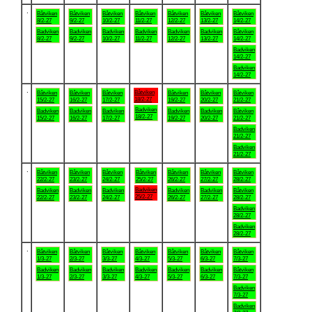
.
Båtviken
Båtviken
Båtviken
Båtviken
Båtviken
Båtviken
Båtviken
8/2-27
9/2-27
10/2-27
11/2-27
12/2-27
13/2-27
14/2-27
Badviken
Badviken
Badviken
Badviken
Badviken
Badviken
Båtviken
8/2-27
9/2-27
10/2-27
11/2-27
12/2-27
13/2-27
14/2-27
Badviken
14/2-27
Badviken
14/2-27
.
Båtviken
Båtviken
Båtviken
Båtviken
Båtviken
Båtviken
Båtviken
18/2-27
15/2-27
16/2-27
17/2-27
19/2-27
20/2-27
21/2-27
Badviken
Badviken
Badviken
Badviken
Badviken
Badviken
Båtviken
18/2-27
15/2-27
16/2-27
17/2-27
19/2-27
20/2-27
21/2-27
Badviken
21/2-27
Badviken
21/2-27
.
Båtviken
Båtviken
Båtviken
Båtviken
Båtviken
Båtviken
Båtviken
22/2-27
23/2-27
24/2-27
25/2-27
26/2-27
27/2-27
28/2-27
Badviken
Badviken
Badviken
Badviken
Badviken
Badviken
Båtviken
25/2-27
22/2-27
23/2-27
24/2-27
26/2-27
27/2-27
28/2-27
Badviken
28/2-27
Badviken
28/2-27
.
Båtviken
Båtviken
Båtviken
Båtviken
Båtviken
Båtviken
Båtviken
1/3-27
2/3-27
3/3-27
4/3-27
5/3-27
6/3-27
7/3-27
Badviken
Badviken
Badviken
Badviken
Badviken
Badviken
Båtviken
1/3-27
2/3-27
3/3-27
4/3-27
5/3-27
6/3-27
7/3-27
Badviken
7/3-27
Badviken