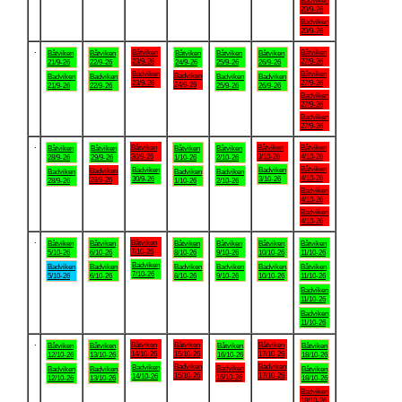
Badviken
20/9-26
Badviken
20/9-26
.
Båtviken
Båtviken
Båtviken
Båtviken
Båtviken
Båtviken
Båtviken
23/9-26
27/9-26
21/9-26
22/9-26
24/9-26
25/9-26
26/9-26
Badviken
Båtviken
Badviken
Badviken
Badviken
Badviken
Badviken
23/9-26
27/9-26
24/9-26
21/9-26
22/9-26
25/9-26
26/9-26
Badviken
27/9-26
Badviken
27/9-26
.
Båtviken
Båtviken
Båtviken
Båtviken
Båtviken
Båtviken
Båtviken
30/9-26
3/10-26
4/10-26
28/9-26
29/9-26
1/10-26
2/10-26
Båtviken
Badviken
Badviken
Badviken
Badviken
Badviken
Badviken
4/10-26
30/9-26
3/10-26
29/9-26
28/9-26
1/10-26
2/10-26
Badviken
4/10-26
Badviken
4/10-26
.
Båtviken
Båtviken
Båtviken
Båtviken
Båtviken
Båtviken
Båtviken
7/10-26
5/10-26
6/10-26
8/10-26
9/10-26
10/10-26
11/10-26
Badviken
Badviken
Badviken
Badviken
Badviken
Badviken
Båtviken
7/10-26
5/10-26
6/10-26
8/10-26
9/10-26
10/10-26
11/10-26
Badviken
11/10-26
Badviken
11/10-26
.
Båtviken
Båtviken
Båtviken
Båtviken
Båtviken
Båtviken
Båtviken
14/10-26
15/10-26
17/10-26
12/10-26
13/10-26
16/10-26
18/10-26
Badviken
Badviken
Badviken
Badviken
Badviken
Badviken
Båtviken
15/10-26
17/10-26
14/10-26
16/10-26
12/10-26
13/10-26
18/10-26
Badviken
18/10-26