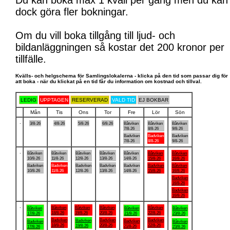
Du kan boka max 1 kväll per gång men du kan
dock göra fler bokningar.
Om du vill boka tillgång till ljud- och
bildanläggningen så kostar det 200 kronor per
tillfälle.
Kvälls- och helgschema för Samlingslokalerna - klicka på den tid som passar dig för
att boka - när du klickat på en tid får du information om kostnad och tillval.
LEDIG
UPPTAGEN
RESERVERAD
VALD TID
EJ BOKBAR
Mån
Tis
Ons
Tor
Fre
Lör
Sön
.
3/8-26
4/8-26
5/8-26
6/8-26
Båtviken
Båtviken
Båtviken
7/8-26
8/8-26
9/8-26
Badviken
Badviken
Badviken
7/8-26
8/8-26
9/8-26
.
Båtviken
Båtviken
Båtviken
Båtviken
Båtviken
Båtviken
Båtviken
10/8-26
11/8-26
12/8-26
13/8-26
14/8-26
15/8-26
16/8-26
Badviken
Badviken
Badviken
Badviken
Badviken
Badviken
Båtviken
10/8-26
11/8-26
12/8-26
13/8-26
14/8-26
15/8-26
16/8-26
Badviken
16/8-26
Badviken
16/8-26
.
Båtviken
Båtviken
Båtviken
Båtviken
Båtviken
Båtviken
Båtviken
18/8-26
19/8-26
20/8-26
22/8-26
17/8-26
21/8-26
23/8-26
Badviken
Badviken
Badviken
Badviken
Badviken
Badviken
Båtviken
18/8-26
20/8-26
22/8-26
19/8-26
21/8-26
17/8-26
23/8-26