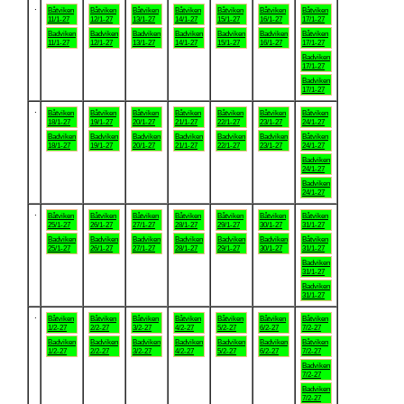
.
Båtviken
Båtviken
Båtviken
Båtviken
Båtviken
Båtviken
Båtviken
11/1-27
12/1-27
13/1-27
14/1-27
15/1-27
16/1-27
17/1-27
Badviken
Badviken
Badviken
Badviken
Badviken
Badviken
Båtviken
11/1-27
12/1-27
13/1-27
14/1-27
15/1-27
16/1-27
17/1-27
Badviken
17/1-27
Badviken
17/1-27
.
Båtviken
Båtviken
Båtviken
Båtviken
Båtviken
Båtviken
Båtviken
18/1-27
19/1-27
20/1-27
21/1-27
22/1-27
23/1-27
24/1-27
Badviken
Badviken
Badviken
Badviken
Badviken
Badviken
Båtviken
18/1-27
19/1-27
20/1-27
21/1-27
22/1-27
23/1-27
24/1-27
Badviken
24/1-27
Badviken
24/1-27
.
Båtviken
Båtviken
Båtviken
Båtviken
Båtviken
Båtviken
Båtviken
25/1-27
26/1-27
27/1-27
28/1-27
29/1-27
30/1-27
31/1-27
Badviken
Badviken
Badviken
Badviken
Badviken
Badviken
Båtviken
25/1-27
26/1-27
27/1-27
28/1-27
29/1-27
30/1-27
31/1-27
Badviken
31/1-27
Badviken
31/1-27
.
Båtviken
Båtviken
Båtviken
Båtviken
Båtviken
Båtviken
Båtviken
1/2-27
2/2-27
3/2-27
4/2-27
5/2-27
6/2-27
7/2-27
Badviken
Badviken
Badviken
Badviken
Badviken
Badviken
Båtviken
1/2-27
2/2-27
3/2-27
4/2-27
5/2-27
6/2-27
7/2-27
Badviken
7/2-27
Badviken
7/2-27