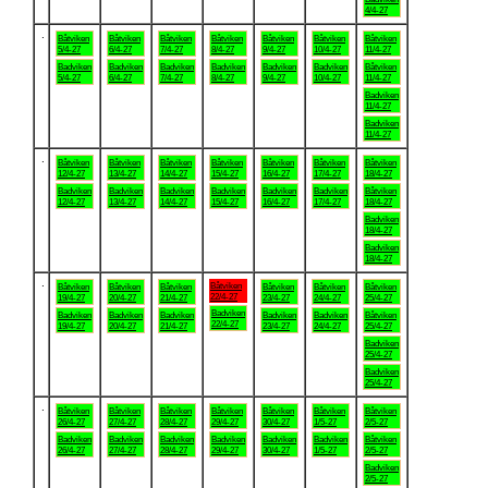
4/4-27
.
Båtviken
Båtviken
Båtviken
Båtviken
Båtviken
Båtviken
Båtviken
5/4-27
6/4-27
7/4-27
8/4-27
9/4-27
10/4-27
11/4-27
Badviken
Badviken
Badviken
Badviken
Badviken
Badviken
Båtviken
5/4-27
6/4-27
7/4-27
8/4-27
9/4-27
10/4-27
11/4-27
Badviken
11/4-27
Badviken
11/4-27
.
Båtviken
Båtviken
Båtviken
Båtviken
Båtviken
Båtviken
Båtviken
12/4-27
13/4-27
14/4-27
15/4-27
16/4-27
17/4-27
18/4-27
Badviken
Badviken
Badviken
Badviken
Badviken
Badviken
Båtviken
12/4-27
13/4-27
14/4-27
15/4-27
16/4-27
17/4-27
18/4-27
Badviken
18/4-27
Badviken
18/4-27
.
Båtviken
Båtviken
Båtviken
Båtviken
Båtviken
Båtviken
Båtviken
22/4-27
19/4-27
20/4-27
21/4-27
23/4-27
24/4-27
25/4-27
Badviken
Badviken
Badviken
Badviken
Badviken
Badviken
Båtviken
22/4-27
19/4-27
20/4-27
21/4-27
23/4-27
24/4-27
25/4-27
Badviken
25/4-27
Badviken
25/4-27
.
Båtviken
Båtviken
Båtviken
Båtviken
Båtviken
Båtviken
Båtviken
26/4-27
27/4-27
28/4-27
29/4-27
30/4-27
1/5-27
2/5-27
Badviken
Badviken
Badviken
Badviken
Badviken
Badviken
Båtviken
26/4-27
27/4-27
28/4-27
29/4-27
30/4-27
1/5-27
2/5-27
Badviken
2/5-27