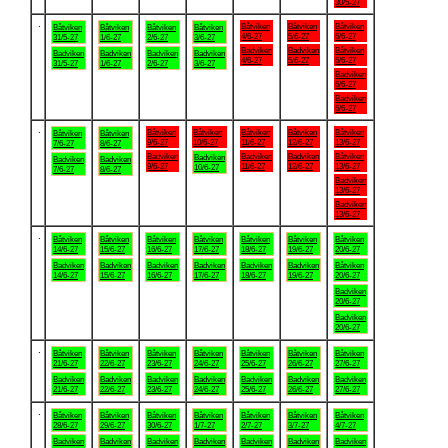
30/5-27
.
Båtviken
Båtviken
Båtviken
Båtviken
Båtviken
Båtviken
Båtviken
4/6-27
5/6-27
6/6-27
31/5-27
1/6-27
2/6-27
3/6-27
Badviken
Badviken
Båtviken
Badviken
Badviken
Badviken
Badviken
4/6-27
5/6-27
6/6-27
31/5-27
1/6-27
2/6-27
3/6-27
Badviken
6/6-27
Badviken
6/6-27
.
Båtviken
Båtviken
Båtviken
Båtviken
Båtviken
Båtviken
Båtviken
9/6-27
10/6-27
11/6-27
12/6-27
13/6-27
7/6-27
8/6-27
Badviken
Badviken
Badviken
Båtviken
Badviken
Badviken
Badviken
9/6-27
11/6-27
12/6-27
13/6-27
10/6-27
7/6-27
8/6-27
Badviken
13/6-27
Badviken
13/6-27
.
Båtviken
Båtviken
Båtviken
Båtviken
Båtviken
Båtviken
Båtviken
14/6-27
15/6-27
16/6-27
17/6-27
18/6-27
19/6-27
20/6-27
Badviken
Badviken
Badviken
Badviken
Badviken
Badviken
Båtviken
14/6-27
15/6-27
16/6-27
17/6-27
18/6-27
19/6-27
20/6-27
Badviken
20/6-27
Badviken
20/6-27
.
Båtviken
Båtviken
Båtviken
Båtviken
Båtviken
Båtviken
Båtviken
21/6-27
22/6-27
23/6-27
24/6-27
25/6-27
26/6-27
27/6-27
Badviken
Badviken
Badviken
Badviken
Badviken
Badviken
Badviken
21/6-27
22/6-27
23/6-27
24/6-27
25/6-27
26/6-27
27/6-27
.
Båtviken
Båtviken
Båtviken
Båtviken
Båtviken
Båtviken
Båtviken
28/6-27
29/6-27
30/6-27
1/7-27
2/7-27
3/7-27
4/7-27
Badviken
Badviken
Badviken
Badviken
Badviken
Badviken
Badviken