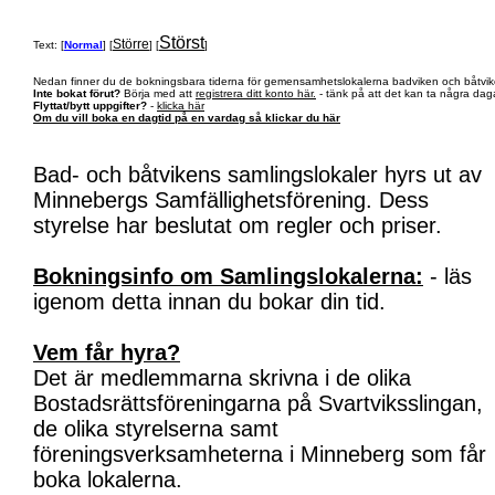
Störst
Större
Text: [
Normal
] [
] [
]
Nedan finner du de bokningsbara tiderna för gemensamhetslokalerna badviken och båtvik
Inte bokat förut?
Börja med att
registrera ditt konto här.
- tänk på att det kan ta några daga
Flyttat/bytt uppgifter?
-
klicka här
Om du vill boka en dagtid på en vardag så klickar du här
Bad- och båtvikens samlingslokaler hyrs ut av
Minnebergs Samfällighetsförening. Dess
styrelse har beslutat om regler och priser.
Bokningsinfo om Samlingslokalerna:
- läs
igenom detta innan du bokar din tid.
Vem får hyra?
Det är medlemmarna skrivna i de olika
Bostadsrättsföreningarna på Svartviksslingan,
de olika styrelserna samt
föreningsverksamheterna i Minneberg som får
boka lokalerna.