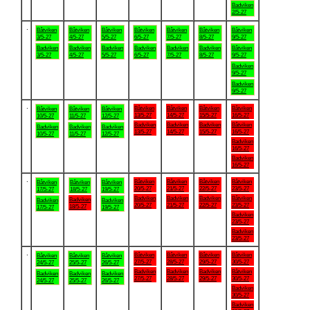
Badviken
2/5-27
.
Båtviken
Båtviken
Båtviken
Båtviken
Båtviken
Båtviken
Båtviken
3/5-27
4/5-27
5/5-27
6/5-27
7/5-27
8/5-27
9/5-27
Badviken
Badviken
Badviken
Badviken
Badviken
Badviken
Båtviken
3/5-27
4/5-27
5/5-27
6/5-27
7/5-27
8/5-27
9/5-27
Badviken
9/5-27
Badviken
9/5-27
.
Båtviken
Båtviken
Båtviken
Båtviken
Båtviken
Båtviken
Båtviken
13/5-27
14/5-27
15/5-27
16/5-27
10/5-27
11/5-27
12/5-27
Badviken
Badviken
Badviken
Båtviken
Badviken
Badviken
Badviken
13/5-27
14/5-27
15/5-27
16/5-27
10/5-27
11/5-27
12/5-27
Badviken
16/5-27
Badviken
16/5-27
.
Båtviken
Båtviken
Båtviken
Båtviken
Båtviken
Båtviken
Båtviken
20/5-27
21/5-27
22/5-27
23/5-27
17/5-27
18/5-27
19/5-27
Badviken
Badviken
Badviken
Båtviken
Badviken
Badviken
Badviken
20/5-27
21/5-27
22/5-27
23/5-27
18/5-27
17/5-27
19/5-27
Badviken
23/5-27
Badviken
23/5-27
.
Båtviken
Båtviken
Båtviken
Båtviken
Båtviken
Båtviken
Båtviken
27/5-27
28/5-27
29/5-27
30/5-27
24/5-27
25/5-27
26/5-27
Badviken
Badviken
Badviken
Båtviken
Badviken
Badviken
Badviken
27/5-27
28/5-27
29/5-27
30/5-27
24/5-27
25/5-27
26/5-27
Badviken
30/5-27
Badviken