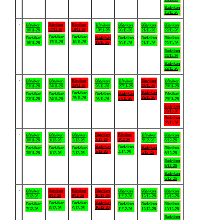
Badviken
15/11-26
.
Båtviken
Båtviken
Båtviken
Båtviken
Båtviken
Båtviken
Båtviken
17/11-26
18/11-26
16/11-26
19/11-26
20/11-26
21/11-26
22/11-26
Badviken
Badviken
Badviken
Badviken
Badviken
Badviken
Båtviken
17/11-26
18/11-26
19/11-26
16/11-26
20/11-26
21/11-26
22/11-26
Badviken
22/11-26
Badviken
22/11-26
.
Båtviken
Båtviken
Båtviken
Båtviken
Båtviken
Båtviken
Båtviken
25/11-26
28/11-26
23/11-26
24/11-26
26/11-26
27/11-26
29/11-26
Badviken
Badviken
Badviken
Badviken
Badviken
Badviken
Båtviken
28/11-26
25/11-26
27/11-26
23/11-26
24/11-26
26/11-26
29/11-26
Badviken
29/11-26
Badviken
29/11-26
.
Båtviken
Båtviken
Båtviken
Båtviken
Båtviken
Båtviken
Båtviken
3/12-26
4/12-26
30/11-26
1/12-26
2/12-26
5/12-26
6/12-26
Badviken
Badviken
Badviken
Badviken
Badviken
Badviken
Båtviken
3/12-26
4/12-26
5/12-26
30/11-26
1/12-26
2/12-26
6/12-26
Badviken
6/12-26
Badviken
6/12-26
.
Båtviken
Båtviken
Båtviken
Båtviken
Båtviken
Båtviken
Båtviken
8/12-26
9/12-26
10/12-26
7/12-26
11/12-26
12/12-26
13/12-26
Badviken
Badviken
Badviken
Badviken
Badviken
Badviken
Båtviken
10/12-26
8/12-26
9/12-26
7/12-26
11/12-26
12/12-26
13/12-26
Badviken