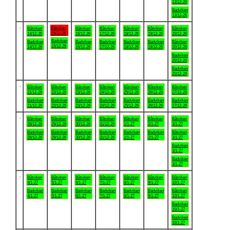
13/12-26
Badviken
13/12-26
.
Båtviken
Båtviken
Båtviken
Båtviken
Båtviken
Båtviken
Båtviken
15/12-26
14/12-26
16/12-26
17/12-26
18/12-26
19/12-26
20/12-26
Badviken
Badviken
Badviken
Badviken
Badviken
Badviken
Båtviken
15/12-26
14/12-26
16/12-26
17/12-26
18/12-26
19/12-26
20/12-26
Badviken
20/12-26
Badviken
20/12-26
.
Båtviken
Båtviken
Båtviken
Båtviken
Båtviken
Båtviken
Båtviken
21/12-26
22/12-26
23/12-26
24/12-26
25/12-26
26/12-26
27/12-26
Badviken
Badviken
Badviken
Badviken
Badviken
Badviken
Badviken
21/12-26
22/12-26
23/12-26
24/12-26
25/12-26
26/12-26
27/12-26
.
Båtviken
Båtviken
Båtviken
Båtviken
Båtviken
Båtviken
Båtviken
28/12-26
29/12-26
30/12-26
31/12-26
1/1-27
2/1-27
3/1-27
Badviken
Badviken
Badviken
Badviken
Badviken
Badviken
Båtviken
28/12-26
29/12-26
30/12-26
31/12-26
1/1-27
2/1-27
3/1-27
Badviken
3/1-27
Badviken
3/1-27
.
Båtviken
Båtviken
Båtviken
Båtviken
Båtviken
Båtviken
Båtviken
4/1-27
5/1-27
6/1-27
7/1-27
8/1-27
9/1-27
10/1-27
Badviken
Badviken
Badviken
Badviken
Badviken
Badviken
Båtviken
4/1-27
5/1-27
6/1-27
7/1-27
8/1-27
9/1-27
10/1-27
Badviken
10/1-27
Badviken
10/1-27