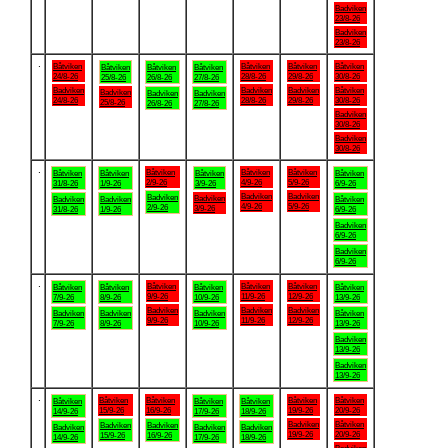
Badviken
23/8-26
Badviken
23/8-26
.
Båtviken
Båtviken
Båtviken
Båtviken
Båtviken
Båtviken
Båtviken
24/8-26
28/8-26
29/8-26
30/8-26
25/8-26
26/8-26
27/8-26
Badviken
Badviken
Badviken
Båtviken
Badviken
Badviken
Badviken
24/8-26
28/8-26
29/8-26
30/8-26
25/8-26
26/8-26
27/8-26
Badviken
30/8-26
Badviken
30/8-26
.
Båtviken
Båtviken
Båtviken
Båtviken
Båtviken
Båtviken
Båtviken
2/9-26
4/9-26
5/9-26
31/8-26
1/9-26
3/9-26
6/9-26
Badviken
Badviken
Badviken
Badviken
Badviken
Badviken
Båtviken
4/9-26
5/9-26
2/9-26
3/9-26
31/8-26
1/9-26
6/9-26
Badviken
6/9-26
Badviken
6/9-26
.
Båtviken
Båtviken
Båtviken
Båtviken
Båtviken
Båtviken
Båtviken
9/9-26
11/9-26
12/9-26
7/9-26
8/9-26
10/9-26
13/9-26
Badviken
Badviken
Badviken
Badviken
Badviken
Badviken
Båtviken
9/9-26
11/9-26
12/9-26
7/9-26
8/9-26
10/9-26
13/9-26
Badviken
13/9-26
Badviken
13/9-26
.
Båtviken
Båtviken
Båtviken
Båtviken
Båtviken
Båtviken
Båtviken
15/9-26
16/9-26
19/9-26
20/9-26
14/9-26
17/9-26
18/9-26
Badviken
Båtviken
Badviken
Badviken
Badviken
Badviken
Badviken
19/9-26
20/9-26
15/9-26
16/9-26
14/9-26
17/9-26
18/9-26