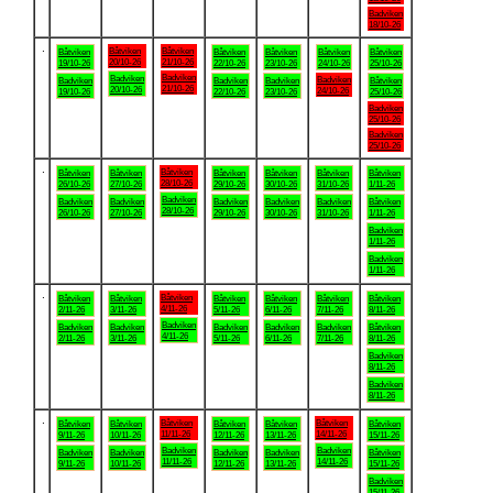
Badviken
18/10-26
.
Båtviken
Båtviken
Båtviken
Båtviken
Båtviken
Båtviken
Båtviken
20/10-26
21/10-26
19/10-26
22/10-26
23/10-26
24/10-26
25/10-26
Badviken
Badviken
Badviken
Badviken
Badviken
Badviken
Båtviken
21/10-26
20/10-26
24/10-26
19/10-26
22/10-26
23/10-26
25/10-26
Badviken
25/10-26
Badviken
25/10-26
.
Båtviken
Båtviken
Båtviken
Båtviken
Båtviken
Båtviken
Båtviken
28/10-26
26/10-26
27/10-26
29/10-26
30/10-26
31/10-26
1/11-26
Badviken
Badviken
Badviken
Badviken
Badviken
Badviken
Båtviken
28/10-26
26/10-26
27/10-26
29/10-26
30/10-26
31/10-26
1/11-26
Badviken
1/11-26
Badviken
1/11-26
.
Båtviken
Båtviken
Båtviken
Båtviken
Båtviken
Båtviken
Båtviken
4/11-26
2/11-26
3/11-26
5/11-26
6/11-26
7/11-26
8/11-26
Badviken
Badviken
Badviken
Badviken
Badviken
Badviken
Båtviken
4/11-26
2/11-26
3/11-26
5/11-26
6/11-26
7/11-26
8/11-26
Badviken
8/11-26
Badviken
8/11-26
.
Båtviken
Båtviken
Båtviken
Båtviken
Båtviken
Båtviken
Båtviken
11/11-26
14/11-26
9/11-26
10/11-26
12/11-26
13/11-26
15/11-26
Badviken
Badviken
Badviken
Badviken
Badviken
Badviken
Båtviken
11/11-26
14/11-26
9/11-26
10/11-26
12/11-26
13/11-26
15/11-26
Badviken
15/11-26