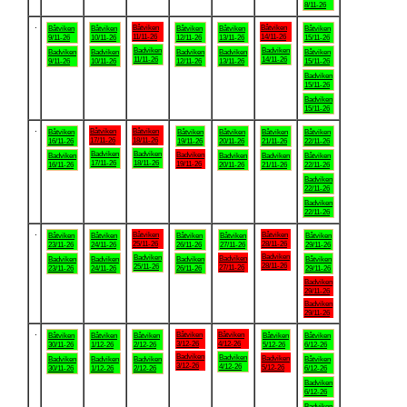
8/11-26
.
Båtviken
Båtviken
Båtviken
Båtviken
Båtviken
Båtviken
Båtviken
11/11-26
14/11-26
9/11-26
10/11-26
12/11-26
13/11-26
15/11-26
Badviken
Badviken
Badviken
Badviken
Badviken
Badviken
Båtviken
11/11-26
14/11-26
9/11-26
10/11-26
12/11-26
13/11-26
15/11-26
Badviken
15/11-26
Badviken
15/11-26
.
Båtviken
Båtviken
Båtviken
Båtviken
Båtviken
Båtviken
Båtviken
17/11-26
18/11-26
16/11-26
19/11-26
20/11-26
21/11-26
22/11-26
Badviken
Badviken
Badviken
Badviken
Badviken
Badviken
Båtviken
17/11-26
18/11-26
19/11-26
16/11-26
20/11-26
21/11-26
22/11-26
Badviken
22/11-26
Badviken
22/11-26
.
Båtviken
Båtviken
Båtviken
Båtviken
Båtviken
Båtviken
Båtviken
25/11-26
28/11-26
23/11-26
24/11-26
26/11-26
27/11-26
29/11-26
Badviken
Badviken
Badviken
Badviken
Badviken
Badviken
Båtviken
28/11-26
25/11-26
27/11-26
23/11-26
24/11-26
26/11-26
29/11-26
Badviken
29/11-26
Badviken
29/11-26
.
Båtviken
Båtviken
Båtviken
Båtviken
Båtviken
Båtviken
Båtviken
3/12-26
4/12-26
30/11-26
1/12-26
2/12-26
5/12-26
6/12-26
Badviken
Badviken
Badviken
Badviken
Badviken
Badviken
Båtviken
3/12-26
4/12-26
5/12-26
30/11-26
1/12-26
2/12-26
6/12-26
Badviken
6/12-26
Badviken