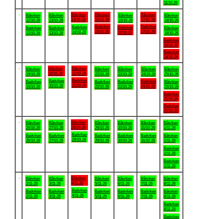
11/10-26
.
Båtviken
Båtviken
Båtviken
Båtviken
Båtviken
Båtviken
Båtviken
14/10-26
15/10-26
17/10-26
12/10-26
13/10-26
16/10-26
18/10-26
Badviken
Badviken
Badviken
Badviken
Badviken
Badviken
Båtviken
15/10-26
17/10-26
14/10-26
16/10-26
12/10-26
13/10-26
18/10-26
Badviken
18/10-26
Badviken
18/10-26
.
Båtviken
Båtviken
Båtviken
Båtviken
Båtviken
Båtviken
Båtviken
20/10-26
21/10-26
19/10-26
22/10-26
23/10-26
24/10-26
25/10-26
Badviken
Badviken
Badviken
Badviken
Badviken
Badviken
Båtviken
21/10-26
20/10-26
24/10-26
19/10-26
22/10-26
23/10-26
25/10-26
Badviken
25/10-26
Badviken
25/10-26
.
Båtviken
Båtviken
Båtviken
Båtviken
Båtviken
Båtviken
Båtviken
28/10-26
26/10-26
27/10-26
29/10-26
30/10-26
31/10-26
1/11-26
Badviken
Badviken
Badviken
Badviken
Badviken
Badviken
Båtviken
28/10-26
26/10-26
27/10-26
29/10-26
30/10-26
31/10-26
1/11-26
Badviken
1/11-26
Badviken
1/11-26
.
Båtviken
Båtviken
Båtviken
Båtviken
Båtviken
Båtviken
Båtviken
4/11-26
2/11-26
3/11-26
5/11-26
6/11-26
7/11-26
8/11-26
Badviken
Badviken
Badviken
Badviken
Badviken
Badviken
Båtviken
4/11-26
2/11-26
3/11-26
5/11-26
6/11-26
7/11-26
8/11-26
Badviken
8/11-26
Badviken