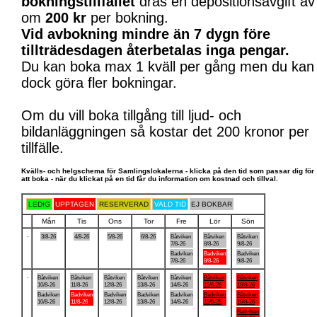
bokningstillfället
dras en depositionsavgift av
om
200 kr
per bokning.
Vid avbokning mindre än 7 dygn före
tillträdesdagen återbetalas inga pengar.
Du kan boka max 1 kväll per gång men du kan
dock göra fler bokningar.
Om du vill boka tillgång till ljud- och
bildanläggningen så kostar det 200 kronor per
tillfälle.
Kvälls- och helgschema för Samlingslokalerna - klicka på den tid som passar dig för
att boka - när du klickat på en tid får du information om kostnad och tillval.
LEDIG
UPPTAGEN
RESERVERAD
VALD TID
EJ BOKBAR
Mån
Tis
Ons
Tor
Fre
Lör
Sön
.
3/8-26
4/8-26
5/8-26
6/8-26
Båtviken
Båtviken
Båtviken
7/8-26
8/8-26
9/8-26
Badviken
Badviken
Badviken
7/8-26
8/8-26
9/8-26
.
Båtviken
Båtviken
Båtviken
Båtviken
Båtviken
Båtviken
Båtviken
10/8-26
11/8-26
12/8-26
13/8-26
14/8-26
15/8-26
16/8-26
Badviken
Badviken
Badviken
Badviken
Badviken
Badviken
Båtviken
10/8-26
11/8-26
12/8-26
13/8-26
14/8-26
15/8-26
16/8-26
Badviken