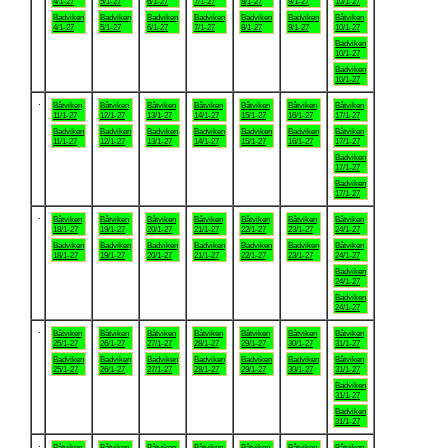
4/1-27
5/1-27
6/1-27
7/1-27
8/1-27
9/1-27
10/1-27
Badviken
Badviken
Badviken
Badviken
Badviken
Badviken
Båtviken
4/1-27
5/1-27
6/1-27
7/1-27
8/1-27
9/1-27
10/1-27
Badviken
10/1-27
Badviken
10/1-27
.
Båtviken
Båtviken
Båtviken
Båtviken
Båtviken
Båtviken
Båtviken
11/1-27
12/1-27
13/1-27
14/1-27
15/1-27
16/1-27
17/1-27
Badviken
Badviken
Badviken
Badviken
Badviken
Badviken
Båtviken
11/1-27
12/1-27
13/1-27
14/1-27
15/1-27
16/1-27
17/1-27
Badviken
17/1-27
Badviken
17/1-27
.
Båtviken
Båtviken
Båtviken
Båtviken
Båtviken
Båtviken
Båtviken
18/1-27
19/1-27
20/1-27
21/1-27
22/1-27
23/1-27
24/1-27
Badviken
Badviken
Badviken
Badviken
Badviken
Badviken
Båtviken
18/1-27
19/1-27
20/1-27
21/1-27
22/1-27
23/1-27
24/1-27
Badviken
24/1-27
Badviken
24/1-27
.
Båtviken
Båtviken
Båtviken
Båtviken
Båtviken
Båtviken
Båtviken
25/1-27
26/1-27
27/1-27
28/1-27
29/1-27
30/1-27
31/1-27
Badviken
Badviken
Badviken
Badviken
Badviken
Badviken
Båtviken
25/1-27
26/1-27
27/1-27
28/1-27
29/1-27
30/1-27
31/1-27
Badviken
31/1-27
Badviken
31/1-27
.
Båtviken
Båtviken
Båtviken
Båtviken
Båtviken
Båtviken
Båtviken