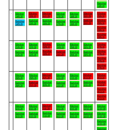
Badviken
13/9-26
.
Båtviken
Båtviken
Båtviken
Båtviken
Båtviken
Båtviken
Båtviken
15/9-26
16/9-26
19/9-26
20/9-26
14/9-26
17/9-26
18/9-26
Badviken
Båtviken
Badviken
Badviken
Badviken
Badviken
Badviken
19/9-26
20/9-26
15/9-26
16/9-26
14/9-26
17/9-26
18/9-26
Badviken
20/9-26
Badviken
20/9-26
.
Båtviken
Båtviken
Båtviken
Båtviken
Båtviken
Båtviken
Båtviken
23/9-26
27/9-26
21/9-26
22/9-26
24/9-26
25/9-26
26/9-26
Badviken
Båtviken
Badviken
Badviken
Badviken
Badviken
Badviken
23/9-26
27/9-26
24/9-26
21/9-26
22/9-26
25/9-26
26/9-26
Badviken
27/9-26
Badviken
27/9-26
.
Båtviken
Båtviken
Båtviken
Båtviken
Båtviken
Båtviken
Båtviken
30/9-26
3/10-26
4/10-26
28/9-26
29/9-26
1/10-26
2/10-26
Båtviken
Badviken
Badviken
Badviken
Badviken
Badviken
Badviken
4/10-26
30/9-26
3/10-26
29/9-26
28/9-26
1/10-26
2/10-26
Badviken
4/10-26
Badviken
4/10-26
.
Båtviken
Båtviken
Båtviken
Båtviken
Båtviken
Båtviken
Båtviken
7/10-26
5/10-26
6/10-26
8/10-26
9/10-26
10/10-26
11/10-26
Badviken
Badviken
Badviken
Badviken
Badviken
Badviken
Båtviken
7/10-26
5/10-26
6/10-26
8/10-26
9/10-26
10/10-26
11/10-26
Badviken
11/10-26
Badviken