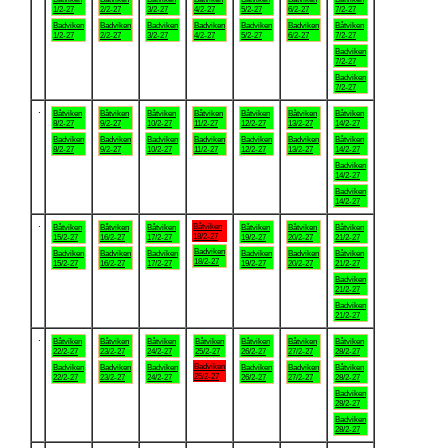
1/2-27
2/2-27
3/2-27
4/2-27
5/2-27
6/2-27
7/2-27
Badviken
Badviken
Badviken
Badviken
Badviken
Badviken
Båtviken
1/2-27
2/2-27
3/2-27
4/2-27
5/2-27
6/2-27
7/2-27
Badviken
7/2-27
Badviken
7/2-27
.
Båtviken
Båtviken
Båtviken
Båtviken
Båtviken
Båtviken
Båtviken
8/2-27
9/2-27
10/2-27
11/2-27
12/2-27
13/2-27
14/2-27
Badviken
Badviken
Badviken
Badviken
Badviken
Badviken
Båtviken
8/2-27
9/2-27
10/2-27
11/2-27
12/2-27
13/2-27
14/2-27
Badviken
14/2-27
Badviken
14/2-27
.
Båtviken
Båtviken
Båtviken
Båtviken
Båtviken
Båtviken
Båtviken
18/2-27
15/2-27
16/2-27
17/2-27
19/2-27
20/2-27
21/2-27
Badviken
Badviken
Badviken
Badviken
Badviken
Badviken
Båtviken
18/2-27
15/2-27
16/2-27
17/2-27
19/2-27
20/2-27
21/2-27
Badviken
21/2-27
Badviken
21/2-27
.
Båtviken
Båtviken
Båtviken
Båtviken
Båtviken
Båtviken
Båtviken
22/2-27
23/2-27
24/2-27
25/2-27
26/2-27
27/2-27
28/2-27
Badviken
Badviken
Badviken
Badviken
Badviken
Badviken
Båtviken
25/2-27
22/2-27
23/2-27
24/2-27
26/2-27
27/2-27
28/2-27
Badviken
28/2-27
Badviken
28/2-27