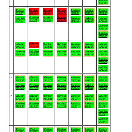
6/12-26
.
Båtviken
Båtviken
Båtviken
Båtviken
Båtviken
Båtviken
Båtviken
8/12-26
9/12-26
10/12-26
7/12-26
11/12-26
12/12-26
13/12-26
Badviken
Badviken
Badviken
Badviken
Badviken
Badviken
Båtviken
10/12-26
8/12-26
9/12-26
7/12-26
11/12-26
12/12-26
13/12-26
Badviken
13/12-26
Badviken
13/12-26
.
Båtviken
Båtviken
Båtviken
Båtviken
Båtviken
Båtviken
Båtviken
15/12-26
14/12-26
16/12-26
17/12-26
18/12-26
19/12-26
20/12-26
Badviken
Badviken
Badviken
Badviken
Badviken
Badviken
Båtviken
15/12-26
14/12-26
16/12-26
17/12-26
18/12-26
19/12-26
20/12-26
Badviken
20/12-26
Badviken
20/12-26
.
Båtviken
Båtviken
Båtviken
Båtviken
Båtviken
Båtviken
Båtviken
21/12-26
22/12-26
23/12-26
24/12-26
25/12-26
26/12-26
27/12-26
Badviken
Badviken
Badviken
Badviken
Badviken
Badviken
Badviken
21/12-26
22/12-26
23/12-26
24/12-26
25/12-26
26/12-26
27/12-26
.
Båtviken
Båtviken
Båtviken
Båtviken
Båtviken
Båtviken
Båtviken
28/12-26
29/12-26
30/12-26
31/12-26
1/1-27
2/1-27
3/1-27
Badviken
Badviken
Badviken
Badviken
Badviken
Badviken
Båtviken
28/12-26
29/12-26
30/12-26
31/12-26
1/1-27
2/1-27
3/1-27
Badviken
3/1-27
Badviken
3/1-27
.
Båtviken
Båtviken
Båtviken
Båtviken
Båtviken
Båtviken
Båtviken