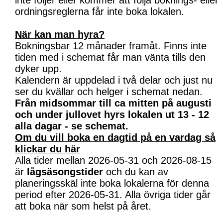
inte följer eller kommer att följa boknings- eller
ordningsreglerna får inte boka lokalen.
När kan man hyra?
Bokningsbar 12 månader framåt. Finns inte
tiden med i schemat får man vänta tills den
dyker upp.
Kalendern är uppdelad i två delar och just nu
ser du kvällar och helger i schemat nedan.
Från midsommar till ca mitten på augusti
och under jullovet hyrs lokalen ut 13 - 12
alla dagar - se schemat.
Om du vill boka en dagtid på en vardag så
klickar du här
Alla tider mellan 2026-05-31 och 2026-08-15
är
lågsäsongstider
och du kan av
planeringsskäl inte boka lokalerna för denna
period efter 2026-05-31. Alla övriga tider går
att boka när som helst på året.