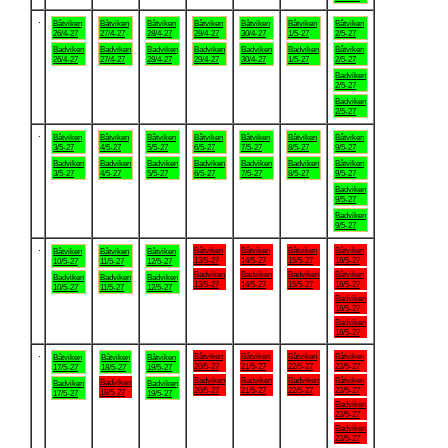
.
Båtviken
Båtviken
Båtviken
Båtviken
Båtviken
Båtviken
Båtviken
26/4-27
27/4-27
28/4-27
29/4-27
30/4-27
1/5-27
2/5-27
Badviken
Badviken
Badviken
Badviken
Badviken
Badviken
Båtviken
26/4-27
27/4-27
28/4-27
29/4-27
30/4-27
1/5-27
2/5-27
Badviken
2/5-27
Badviken
2/5-27
.
Båtviken
Båtviken
Båtviken
Båtviken
Båtviken
Båtviken
Båtviken
3/5-27
4/5-27
5/5-27
6/5-27
7/5-27
8/5-27
9/5-27
Badviken
Badviken
Badviken
Badviken
Badviken
Badviken
Båtviken
3/5-27
4/5-27
5/5-27
6/5-27
7/5-27
8/5-27
9/5-27
Badviken
9/5-27
Badviken
9/5-27
.
Båtviken
Båtviken
Båtviken
Båtviken
Båtviken
Båtviken
Båtviken
13/5-27
14/5-27
15/5-27
16/5-27
10/5-27
11/5-27
12/5-27
Badviken
Badviken
Badviken
Båtviken
Badviken
Badviken
Badviken
13/5-27
14/5-27
15/5-27
16/5-27
10/5-27
11/5-27
12/5-27
Badviken
16/5-27
Badviken
16/5-27
.
Båtviken
Båtviken
Båtviken
Båtviken
Båtviken
Båtviken
Båtviken
20/5-27
21/5-27
22/5-27
23/5-27
17/5-27
18/5-27
19/5-27
Badviken
Badviken
Badviken
Båtviken
Badviken
Badviken
Badviken
20/5-27
21/5-27
22/5-27
23/5-27
18/5-27
17/5-27
19/5-27
Badviken
23/5-27
Badviken
23/5-27