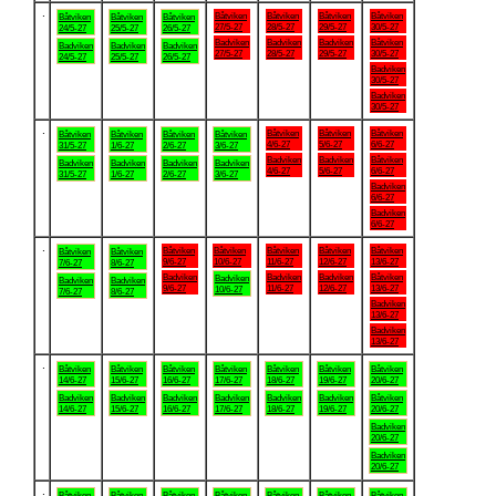
.
Båtviken
Båtviken
Båtviken
Båtviken
Båtviken
Båtviken
Båtviken
27/5-27
28/5-27
29/5-27
30/5-27
24/5-27
25/5-27
26/5-27
Badviken
Badviken
Badviken
Båtviken
Badviken
Badviken
Badviken
27/5-27
28/5-27
29/5-27
30/5-27
24/5-27
25/5-27
26/5-27
Badviken
30/5-27
Badviken
30/5-27
.
Båtviken
Båtviken
Båtviken
Båtviken
Båtviken
Båtviken
Båtviken
4/6-27
5/6-27
6/6-27
31/5-27
1/6-27
2/6-27
3/6-27
Badviken
Badviken
Båtviken
Badviken
Badviken
Badviken
Badviken
4/6-27
5/6-27
6/6-27
31/5-27
1/6-27
2/6-27
3/6-27
Badviken
6/6-27
Badviken
6/6-27
.
Båtviken
Båtviken
Båtviken
Båtviken
Båtviken
Båtviken
Båtviken
9/6-27
10/6-27
11/6-27
12/6-27
13/6-27
7/6-27
8/6-27
Badviken
Badviken
Badviken
Båtviken
Badviken
Badviken
Badviken
9/6-27
11/6-27
12/6-27
13/6-27
10/6-27
7/6-27
8/6-27
Badviken
13/6-27
Badviken
13/6-27
.
Båtviken
Båtviken
Båtviken
Båtviken
Båtviken
Båtviken
Båtviken
14/6-27
15/6-27
16/6-27
17/6-27
18/6-27
19/6-27
20/6-27
Badviken
Badviken
Badviken
Badviken
Badviken
Badviken
Båtviken
14/6-27
15/6-27
16/6-27
17/6-27
18/6-27
19/6-27
20/6-27
Badviken
20/6-27
Badviken
20/6-27
.
Båtviken
Båtviken
Båtviken
Båtviken
Båtviken
Båtviken
Båtviken