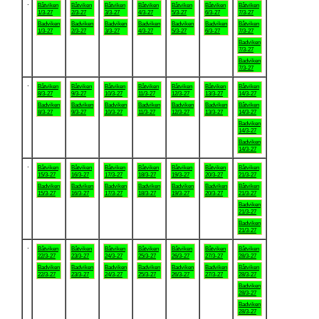
.
Båtviken
Båtviken
Båtviken
Båtviken
Båtviken
Båtviken
Båtviken
1/3-27
2/3-27
3/3-27
4/3-27
5/3-27
6/3-27
7/3-27
Badviken
Badviken
Badviken
Badviken
Badviken
Badviken
Båtviken
1/3-27
2/3-27
3/3-27
4/3-27
5/3-27
6/3-27
7/3-27
Badviken
7/3-27
Badviken
7/3-27
.
Båtviken
Båtviken
Båtviken
Båtviken
Båtviken
Båtviken
Båtviken
8/3-27
9/3-27
10/3-27
11/3-27
12/3-27
13/3-27
14/3-27
Badviken
Badviken
Badviken
Badviken
Badviken
Badviken
Båtviken
8/3-27
9/3-27
10/3-27
11/3-27
12/3-27
13/3-27
14/3-27
Badviken
14/3-27
Badviken
14/3-27
.
Båtviken
Båtviken
Båtviken
Båtviken
Båtviken
Båtviken
Båtviken
15/3-27
16/3-27
17/3-27
18/3-27
19/3-27
20/3-27
21/3-27
Badviken
Badviken
Badviken
Badviken
Badviken
Badviken
Båtviken
15/3-27
16/3-27
17/3-27
18/3-27
19/3-27
20/3-27
21/3-27
Badviken
21/3-27
Badviken
21/3-27
.
Båtviken
Båtviken
Båtviken
Båtviken
Båtviken
Båtviken
Båtviken
22/3-27
23/3-27
24/3-27
25/3-27
26/3-27
27/3-27
28/3-27
Badviken
Badviken
Badviken
Badviken
Badviken
Badviken
Båtviken
22/3-27
23/3-27
24/3-27
25/3-27
26/3-27
27/3-27
28/3-27
Badviken
28/3-27
Badviken
28/3-27