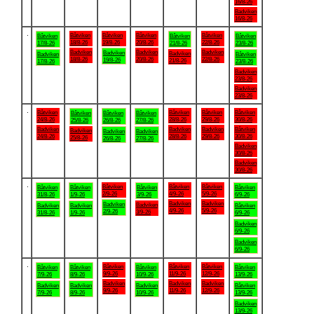
16/8-26
Badviken
16/8-26
.
Båtviken
Båtviken
Båtviken
Båtviken
Båtviken
Båtviken
Båtviken
18/8-26
19/8-26
20/8-26
22/8-26
17/8-26
21/8-26
23/8-26
Badviken
Badviken
Badviken
Badviken
Badviken
Badviken
Båtviken
18/8-26
20/8-26
22/8-26
19/8-26
21/8-26
17/8-26
23/8-26
Badviken
23/8-26
Badviken
23/8-26
.
Båtviken
Båtviken
Båtviken
Båtviken
Båtviken
Båtviken
Båtviken
24/8-26
28/8-26
29/8-26
30/8-26
25/8-26
26/8-26
27/8-26
Badviken
Badviken
Badviken
Båtviken
Badviken
Badviken
Badviken
24/8-26
28/8-26
29/8-26
30/8-26
25/8-26
26/8-26
27/8-26
Badviken
30/8-26
Badviken
30/8-26
.
Båtviken
Båtviken
Båtviken
Båtviken
Båtviken
Båtviken
Båtviken
2/9-26
4/9-26
5/9-26
31/8-26
1/9-26
3/9-26
6/9-26
Badviken
Badviken
Badviken
Badviken
Badviken
Badviken
Båtviken
4/9-26
5/9-26
2/9-26
3/9-26
31/8-26
1/9-26
6/9-26
Badviken
6/9-26
Badviken
6/9-26
.
Båtviken
Båtviken
Båtviken
Båtviken
Båtviken
Båtviken
Båtviken
9/9-26
11/9-26
12/9-26
7/9-26
8/9-26
10/9-26
13/9-26
Badviken
Badviken
Badviken
Badviken
Badviken
Badviken
Båtviken
9/9-26
11/9-26
12/9-26
7/9-26
8/9-26
10/9-26
13/9-26
Badviken
13/9-26