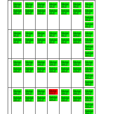
.
Båtviken
Båtviken
Båtviken
Båtviken
Båtviken
Båtviken
Båtviken
29/3-27
30/3-27
31/3-27
1/4-27
2/4-27
3/4-27
4/4-27
Badviken
Badviken
Badviken
Badviken
Badviken
Badviken
Båtviken
29/3-27
30/3-27
31/3-27
1/4-27
2/4-27
3/4-27
4/4-27
Badviken
4/4-27
Badviken
4/4-27
.
Båtviken
Båtviken
Båtviken
Båtviken
Båtviken
Båtviken
Båtviken
5/4-27
6/4-27
7/4-27
8/4-27
9/4-27
10/4-27
11/4-27
Badviken
Badviken
Badviken
Badviken
Badviken
Badviken
Båtviken
5/4-27
6/4-27
7/4-27
8/4-27
9/4-27
10/4-27
11/4-27
Badviken
11/4-27
Badviken
11/4-27
.
Båtviken
Båtviken
Båtviken
Båtviken
Båtviken
Båtviken
Båtviken
12/4-27
13/4-27
14/4-27
15/4-27
16/4-27
17/4-27
18/4-27
Badviken
Badviken
Badviken
Badviken
Badviken
Badviken
Båtviken
12/4-27
13/4-27
14/4-27
15/4-27
16/4-27
17/4-27
18/4-27
Badviken
18/4-27
Badviken
18/4-27
.
Båtviken
Båtviken
Båtviken
Båtviken
Båtviken
Båtviken
Båtviken
22/4-27
19/4-27
20/4-27
21/4-27
23/4-27
24/4-27
25/4-27
Badviken
Badviken
Badviken
Badviken
Badviken
Badviken
Båtviken
22/4-27
19/4-27
20/4-27
21/4-27
23/4-27
24/4-27
25/4-27
Badviken
25/4-27
Badviken
25/4-27