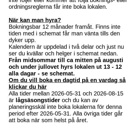
inte följer eller kommer att följa boknings- eller
ordningsreglerna får inte boka lokalen.
När kan man hyra?
Bokningsbar 12 månader framåt. Finns inte
tiden med i schemat får man vänta tills den
dyker upp.
Kalendern är uppdelad i två delar och just nu
ser du kvällar och helger i schemat nedan.
Från midsommar till ca mitten på augusti
och under jullovet hyrs lokalen ut 13 - 12
alla dagar - se schemat.
Om du vill boka en dagtid på en vardag så
klickar du här
Alla tider mellan 2026-05-31 och 2026-08-15
är
lågsäsongstider
och du kan av
planeringsskäl inte boka lokalerna för denna
period efter 2026-05-31. Alla övriga tider går
att boka när som helst på året.