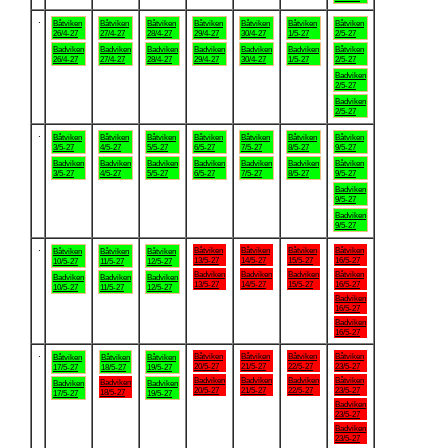
.
Båtviken
Båtviken
Båtviken
Båtviken
Båtviken
Båtviken
Båtviken
26/4-27
27/4-27
28/4-27
29/4-27
30/4-27
1/5-27
2/5-27
Badviken
Badviken
Badviken
Badviken
Badviken
Badviken
Båtviken
26/4-27
27/4-27
28/4-27
29/4-27
30/4-27
1/5-27
2/5-27
Badviken
2/5-27
Badviken
2/5-27
.
Båtviken
Båtviken
Båtviken
Båtviken
Båtviken
Båtviken
Båtviken
3/5-27
4/5-27
5/5-27
6/5-27
7/5-27
8/5-27
9/5-27
Badviken
Badviken
Badviken
Badviken
Badviken
Badviken
Båtviken
3/5-27
4/5-27
5/5-27
6/5-27
7/5-27
8/5-27
9/5-27
Badviken
9/5-27
Badviken
9/5-27
.
Båtviken
Båtviken
Båtviken
Båtviken
Båtviken
Båtviken
Båtviken
13/5-27
14/5-27
15/5-27
16/5-27
10/5-27
11/5-27
12/5-27
Badviken
Badviken
Badviken
Båtviken
Badviken
Badviken
Badviken
13/5-27
14/5-27
15/5-27
16/5-27
10/5-27
11/5-27
12/5-27
Badviken
16/5-27
Badviken
16/5-27
.
Båtviken
Båtviken
Båtviken
Båtviken
Båtviken
Båtviken
Båtviken
20/5-27
21/5-27
22/5-27
23/5-27
17/5-27
18/5-27
19/5-27
Badviken
Badviken
Badviken
Båtviken
Badviken
Badviken
Badviken
20/5-27
21/5-27
22/5-27
23/5-27
18/5-27
17/5-27
19/5-27
Badviken
23/5-27
Badviken
23/5-27