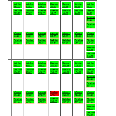
.
Båtviken
Båtviken
Båtviken
Båtviken
Båtviken
Båtviken
Båtviken
29/3-27
30/3-27
31/3-27
1/4-27
2/4-27
3/4-27
4/4-27
Badviken
Badviken
Badviken
Badviken
Badviken
Badviken
Båtviken
29/3-27
30/3-27
31/3-27
1/4-27
2/4-27
3/4-27
4/4-27
Badviken
4/4-27
Badviken
4/4-27
.
Båtviken
Båtviken
Båtviken
Båtviken
Båtviken
Båtviken
Båtviken
5/4-27
6/4-27
7/4-27
8/4-27
9/4-27
10/4-27
11/4-27
Badviken
Badviken
Badviken
Badviken
Badviken
Badviken
Båtviken
5/4-27
6/4-27
7/4-27
8/4-27
9/4-27
10/4-27
11/4-27
Badviken
11/4-27
Badviken
11/4-27
.
Båtviken
Båtviken
Båtviken
Båtviken
Båtviken
Båtviken
Båtviken
12/4-27
13/4-27
14/4-27
15/4-27
16/4-27
17/4-27
18/4-27
Badviken
Badviken
Badviken
Badviken
Badviken
Badviken
Båtviken
12/4-27
13/4-27
14/4-27
15/4-27
16/4-27
17/4-27
18/4-27
Badviken
18/4-27
Badviken
18/4-27
.
Båtviken
Båtviken
Båtviken
Båtviken
Båtviken
Båtviken
Båtviken
22/4-27
19/4-27
20/4-27
21/4-27
23/4-27
24/4-27
25/4-27
Badviken
Badviken
Badviken
Badviken
Badviken
Badviken
Båtviken
22/4-27
19/4-27
20/4-27
21/4-27
23/4-27
24/4-27
25/4-27
Badviken
25/4-27
Badviken
25/4-27