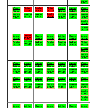
6/12-26
.
Båtviken
Båtviken
Båtviken
Båtviken
Båtviken
Båtviken
Båtviken
8/12-26
9/12-26
10/12-26
7/12-26
11/12-26
12/12-26
13/12-26
Badviken
Badviken
Badviken
Badviken
Badviken
Badviken
Båtviken
10/12-26
8/12-26
9/12-26
7/12-26
11/12-26
12/12-26
13/12-26
Badviken
13/12-26
Badviken
13/12-26
.
Båtviken
Båtviken
Båtviken
Båtviken
Båtviken
Båtviken
Båtviken
15/12-26
14/12-26
16/12-26
17/12-26
18/12-26
19/12-26
20/12-26
Badviken
Badviken
Badviken
Badviken
Badviken
Badviken
Båtviken
15/12-26
14/12-26
16/12-26
17/12-26
18/12-26
19/12-26
20/12-26
Badviken
20/12-26
Badviken
20/12-26
.
Båtviken
Båtviken
Båtviken
Båtviken
Båtviken
Båtviken
Båtviken
21/12-26
22/12-26
23/12-26
24/12-26
25/12-26
26/12-26
27/12-26
Badviken
Badviken
Badviken
Badviken
Badviken
Badviken
Badviken
21/12-26
22/12-26
23/12-26
24/12-26
25/12-26
26/12-26
27/12-26
.
Båtviken
Båtviken
Båtviken
Båtviken
Båtviken
Båtviken
Båtviken
28/12-26
29/12-26
30/12-26
31/12-26
1/1-27
2/1-27
3/1-27
Badviken
Badviken
Badviken
Badviken
Badviken
Badviken
Båtviken
28/12-26
29/12-26
30/12-26
31/12-26
1/1-27
2/1-27
3/1-27
Badviken
3/1-27
Badviken
3/1-27
.
Båtviken
Båtviken
Båtviken
Båtviken
Båtviken
Båtviken
Båtviken