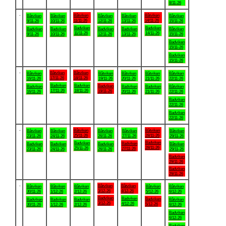
8/11-26
.
Båtviken
Båtviken
Båtviken
Båtviken
Båtviken
Båtviken
Båtviken
11/11-26
14/11-26
9/11-26
10/11-26
12/11-26
13/11-26
15/11-26
Badviken
Badviken
Badviken
Badviken
Badviken
Badviken
Båtviken
11/11-26
14/11-26
9/11-26
10/11-26
12/11-26
13/11-26
15/11-26
Badviken
15/11-26
Badviken
15/11-26
.
Båtviken
Båtviken
Båtviken
Båtviken
Båtviken
Båtviken
Båtviken
17/11-26
18/11-26
16/11-26
19/11-26
20/11-26
21/11-26
22/11-26
Badviken
Badviken
Badviken
Badviken
Badviken
Badviken
Båtviken
17/11-26
18/11-26
19/11-26
16/11-26
20/11-26
21/11-26
22/11-26
Badviken
22/11-26
Badviken
22/11-26
.
Båtviken
Båtviken
Båtviken
Båtviken
Båtviken
Båtviken
Båtviken
25/11-26
28/11-26
23/11-26
24/11-26
26/11-26
27/11-26
29/11-26
Badviken
Badviken
Badviken
Badviken
Badviken
Badviken
Båtviken
28/11-26
25/11-26
27/11-26
23/11-26
24/11-26
26/11-26
29/11-26
Badviken
29/11-26
Badviken
29/11-26
.
Båtviken
Båtviken
Båtviken
Båtviken
Båtviken
Båtviken
Båtviken
3/12-26
4/12-26
30/11-26
1/12-26
2/12-26
5/12-26
6/12-26
Badviken
Badviken
Badviken
Badviken
Badviken
Badviken
Båtviken
3/12-26
4/12-26
5/12-26
30/11-26
1/12-26
2/12-26
6/12-26
Badviken
6/12-26
Badviken