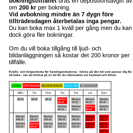
bokningstillfället
dras en depositionsavgift av
om
200 kr
per bokning.
Vid avbokning mindre än 7 dygn före
tillträdesdagen återbetalas inga pengar.
Du kan boka max 1 kväll per gång men du kan
dock göra fler bokningar.
Om du vill boka tillgång till ljud- och
bildanläggningen så kostar det 200 kronor per
tillfälle.
Kvälls- och helgschema för Samlingslokalerna - klicka på den tid som passar dig för
att boka - när du klickat på en tid får du information om kostnad och tillval.
LEDIG
UPPTAGEN
RESERVERAD
VALD TID
EJ BOKBAR
Mån
Tis
Ons
Tor
Fre
Lör
Sön
.
3/8-26
4/8-26
5/8-26
Båtviken
Båtviken
Båtviken
Båtviken
6/8-26
7/8-26
8/8-26
9/8-26
Badviken
Badviken
Badviken
Badviken
6/8-26
7/8-26
8/8-26
9/8-26
.
Båtviken
Båtviken
Båtviken
Båtviken
Båtviken
Båtviken
Båtviken
10/8-26
11/8-26
12/8-26
13/8-26
14/8-26
15/8-26
16/8-26
Badviken
Badviken
Badviken
Badviken
Badviken
Badviken
Båtviken
10/8-26
11/8-26
12/8-26
13/8-26
14/8-26
15/8-26
16/8-26
Badviken