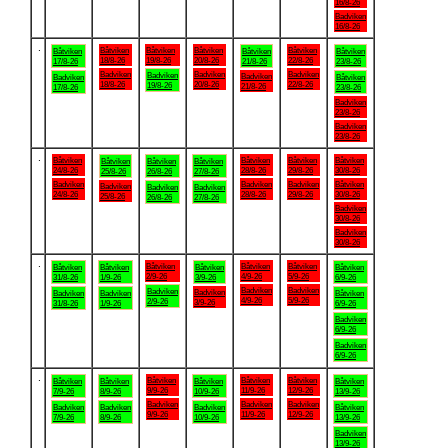
16/8-26
Badviken
16/8-26
.
Båtviken
Båtviken
Båtviken
Båtviken
Båtviken
Båtviken
Båtviken
18/8-26
19/8-26
20/8-26
22/8-26
17/8-26
21/8-26
23/8-26
Badviken
Badviken
Badviken
Badviken
Badviken
Badviken
Båtviken
18/8-26
20/8-26
22/8-26
19/8-26
21/8-26
17/8-26
23/8-26
Badviken
23/8-26
Badviken
23/8-26
.
Båtviken
Båtviken
Båtviken
Båtviken
Båtviken
Båtviken
Båtviken
24/8-26
28/8-26
29/8-26
30/8-26
25/8-26
26/8-26
27/8-26
Badviken
Badviken
Badviken
Båtviken
Badviken
Badviken
Badviken
24/8-26
28/8-26
29/8-26
30/8-26
25/8-26
26/8-26
27/8-26
Badviken
30/8-26
Badviken
30/8-26
.
Båtviken
Båtviken
Båtviken
Båtviken
Båtviken
Båtviken
Båtviken
2/9-26
4/9-26
5/9-26
31/8-26
1/9-26
3/9-26
6/9-26
Badviken
Badviken
Badviken
Badviken
Badviken
Badviken
Båtviken
4/9-26
5/9-26
2/9-26
3/9-26
31/8-26
1/9-26
6/9-26
Badviken
6/9-26
Badviken
6/9-26
.
Båtviken
Båtviken
Båtviken
Båtviken
Båtviken
Båtviken
Båtviken
9/9-26
11/9-26
12/9-26
7/9-26
8/9-26
10/9-26
13/9-26
Badviken
Badviken
Badviken
Badviken
Badviken
Badviken
Båtviken
9/9-26
11/9-26
12/9-26
7/9-26
8/9-26
10/9-26
13/9-26
Badviken
13/9-26