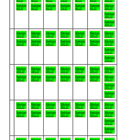
4/1-27
5/1-27
6/1-27
7/1-27
8/1-27
9/1-27
10/1-27
Badviken
Badviken
Badviken
Badviken
Badviken
Badviken
Båtviken
4/1-27
5/1-27
6/1-27
7/1-27
8/1-27
9/1-27
10/1-27
Badviken
10/1-27
Badviken
10/1-27
.
Båtviken
Båtviken
Båtviken
Båtviken
Båtviken
Båtviken
Båtviken
11/1-27
12/1-27
13/1-27
14/1-27
15/1-27
16/1-27
17/1-27
Badviken
Badviken
Badviken
Badviken
Badviken
Badviken
Båtviken
11/1-27
12/1-27
13/1-27
14/1-27
15/1-27
16/1-27
17/1-27
Badviken
17/1-27
Badviken
17/1-27
.
Båtviken
Båtviken
Båtviken
Båtviken
Båtviken
Båtviken
Båtviken
18/1-27
19/1-27
20/1-27
21/1-27
22/1-27
23/1-27
24/1-27
Badviken
Badviken
Badviken
Badviken
Badviken
Badviken
Båtviken
18/1-27
19/1-27
20/1-27
21/1-27
22/1-27
23/1-27
24/1-27
Badviken
24/1-27
Badviken
24/1-27
.
Båtviken
Båtviken
Båtviken
Båtviken
Båtviken
Båtviken
Båtviken
25/1-27
26/1-27
27/1-27
28/1-27
29/1-27
30/1-27
31/1-27
Badviken
Badviken
Badviken
Badviken
Badviken
Badviken
Båtviken
25/1-27
26/1-27
27/1-27
28/1-27
29/1-27
30/1-27
31/1-27
Badviken
31/1-27
Badviken
31/1-27
.
Båtviken
Båtviken
Båtviken
Båtviken
Båtviken
Båtviken
Båtviken