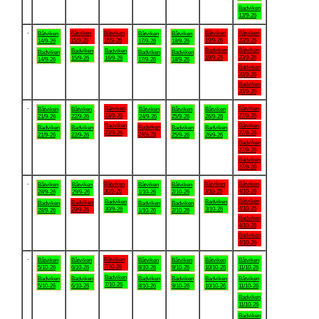
Badviken
13/9-26
.
Båtviken
Båtviken
Båtviken
Båtviken
Båtviken
Båtviken
Båtviken
15/9-26
16/9-26
19/9-26
20/9-26
14/9-26
17/9-26
18/9-26
Badviken
Båtviken
Badviken
Badviken
Badviken
Badviken
Badviken
19/9-26
20/9-26
15/9-26
16/9-26
14/9-26
17/9-26
18/9-26
Badviken
20/9-26
Badviken
20/9-26
.
Båtviken
Båtviken
Båtviken
Båtviken
Båtviken
Båtviken
Båtviken
23/9-26
27/9-26
21/9-26
22/9-26
24/9-26
25/9-26
26/9-26
Badviken
Båtviken
Badviken
Badviken
Badviken
Badviken
Badviken
23/9-26
27/9-26
24/9-26
21/9-26
22/9-26
25/9-26
26/9-26
Badviken
27/9-26
Badviken
27/9-26
.
Båtviken
Båtviken
Båtviken
Båtviken
Båtviken
Båtviken
Båtviken
30/9-26
3/10-26
4/10-26
28/9-26
29/9-26
1/10-26
2/10-26
Båtviken
Badviken
Badviken
Badviken
Badviken
Badviken
Badviken
4/10-26
30/9-26
3/10-26
29/9-26
28/9-26
1/10-26
2/10-26
Badviken
4/10-26
Badviken
4/10-26
.
Båtviken
Båtviken
Båtviken
Båtviken
Båtviken
Båtviken
Båtviken
7/10-26
5/10-26
6/10-26
8/10-26
9/10-26
10/10-26
11/10-26
Badviken
Badviken
Badviken
Badviken
Badviken
Badviken
Båtviken
7/10-26
5/10-26
6/10-26
8/10-26
9/10-26
10/10-26
11/10-26
Badviken
11/10-26
Badviken