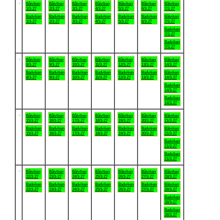
.
Båtviken
Båtviken
Båtviken
Båtviken
Båtviken
Båtviken
Båtviken
1/3-27
2/3-27
3/3-27
4/3-27
5/3-27
6/3-27
7/3-27
Badviken
Badviken
Badviken
Badviken
Badviken
Badviken
Båtviken
1/3-27
2/3-27
3/3-27
4/3-27
5/3-27
6/3-27
7/3-27
Badviken
7/3-27
Badviken
7/3-27
.
Båtviken
Båtviken
Båtviken
Båtviken
Båtviken
Båtviken
Båtviken
8/3-27
9/3-27
10/3-27
11/3-27
12/3-27
13/3-27
14/3-27
Badviken
Badviken
Badviken
Badviken
Badviken
Badviken
Båtviken
8/3-27
9/3-27
10/3-27
11/3-27
12/3-27
13/3-27
14/3-27
Badviken
14/3-27
Badviken
14/3-27
.
Båtviken
Båtviken
Båtviken
Båtviken
Båtviken
Båtviken
Båtviken
15/3-27
16/3-27
17/3-27
18/3-27
19/3-27
20/3-27
21/3-27
Badviken
Badviken
Badviken
Badviken
Badviken
Badviken
Båtviken
15/3-27
16/3-27
17/3-27
18/3-27
19/3-27
20/3-27
21/3-27
Badviken
21/3-27
Badviken
21/3-27
.
Båtviken
Båtviken
Båtviken
Båtviken
Båtviken
Båtviken
Båtviken
22/3-27
23/3-27
24/3-27
25/3-27
26/3-27
27/3-27
28/3-27
Badviken
Badviken
Badviken
Badviken
Badviken
Badviken
Båtviken
22/3-27
23/3-27
24/3-27
25/3-27
26/3-27
27/3-27
28/3-27
Badviken
28/3-27
Badviken
28/3-27