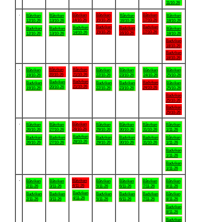
11/10-26
.
Båtviken
Båtviken
Båtviken
Båtviken
Båtviken
Båtviken
Båtviken
14/10-26
15/10-26
17/10-26
12/10-26
13/10-26
16/10-26
18/10-26
Badviken
Badviken
Badviken
Badviken
Badviken
Badviken
Båtviken
15/10-26
17/10-26
14/10-26
16/10-26
12/10-26
13/10-26
18/10-26
Badviken
18/10-26
Badviken
18/10-26
.
Båtviken
Båtviken
Båtviken
Båtviken
Båtviken
Båtviken
Båtviken
20/10-26
21/10-26
19/10-26
22/10-26
23/10-26
24/10-26
25/10-26
Badviken
Badviken
Badviken
Badviken
Badviken
Badviken
Båtviken
21/10-26
20/10-26
24/10-26
19/10-26
22/10-26
23/10-26
25/10-26
Badviken
25/10-26
Badviken
25/10-26
.
Båtviken
Båtviken
Båtviken
Båtviken
Båtviken
Båtviken
Båtviken
28/10-26
26/10-26
27/10-26
29/10-26
30/10-26
31/10-26
1/11-26
Badviken
Badviken
Badviken
Badviken
Badviken
Badviken
Båtviken
28/10-26
26/10-26
27/10-26
29/10-26
30/10-26
31/10-26
1/11-26
Badviken
1/11-26
Badviken
1/11-26
.
Båtviken
Båtviken
Båtviken
Båtviken
Båtviken
Båtviken
Båtviken
4/11-26
2/11-26
3/11-26
5/11-26
6/11-26
7/11-26
8/11-26
Badviken
Badviken
Badviken
Badviken
Badviken
Badviken
Båtviken
4/11-26
2/11-26
3/11-26
5/11-26
6/11-26
7/11-26
8/11-26
Badviken
8/11-26
Badviken