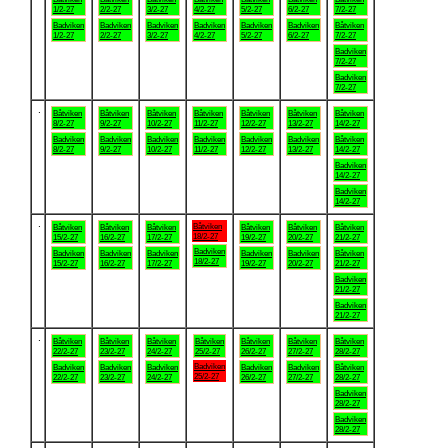
1/2-27
2/2-27
3/2-27
4/2-27
5/2-27
6/2-27
7/2-27
Badviken
Badviken
Badviken
Badviken
Badviken
Badviken
Båtviken
1/2-27
2/2-27
3/2-27
4/2-27
5/2-27
6/2-27
7/2-27
Badviken
7/2-27
Badviken
7/2-27
.
Båtviken
Båtviken
Båtviken
Båtviken
Båtviken
Båtviken
Båtviken
8/2-27
9/2-27
10/2-27
11/2-27
12/2-27
13/2-27
14/2-27
Badviken
Badviken
Badviken
Badviken
Badviken
Badviken
Båtviken
8/2-27
9/2-27
10/2-27
11/2-27
12/2-27
13/2-27
14/2-27
Badviken
14/2-27
Badviken
14/2-27
.
Båtviken
Båtviken
Båtviken
Båtviken
Båtviken
Båtviken
Båtviken
18/2-27
15/2-27
16/2-27
17/2-27
19/2-27
20/2-27
21/2-27
Badviken
Badviken
Badviken
Badviken
Badviken
Badviken
Båtviken
18/2-27
15/2-27
16/2-27
17/2-27
19/2-27
20/2-27
21/2-27
Badviken
21/2-27
Badviken
21/2-27
.
Båtviken
Båtviken
Båtviken
Båtviken
Båtviken
Båtviken
Båtviken
22/2-27
23/2-27
24/2-27
25/2-27
26/2-27
27/2-27
28/2-27
Badviken
Badviken
Badviken
Badviken
Badviken
Badviken
Båtviken
25/2-27
22/2-27
23/2-27
24/2-27
26/2-27
27/2-27
28/2-27
Badviken
28/2-27
Badviken
28/2-27