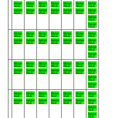
.
Båtviken
Båtviken
Båtviken
Båtviken
Båtviken
Båtviken
Båtviken
11/1-27
12/1-27
13/1-27
14/1-27
15/1-27
16/1-27
17/1-27
Badviken
Badviken
Badviken
Badviken
Badviken
Badviken
Båtviken
11/1-27
12/1-27
13/1-27
14/1-27
15/1-27
16/1-27
17/1-27
Badviken
17/1-27
Badviken
17/1-27
.
Båtviken
Båtviken
Båtviken
Båtviken
Båtviken
Båtviken
Båtviken
18/1-27
19/1-27
20/1-27
21/1-27
22/1-27
23/1-27
24/1-27
Badviken
Badviken
Badviken
Badviken
Badviken
Badviken
Båtviken
18/1-27
19/1-27
20/1-27
21/1-27
22/1-27
23/1-27
24/1-27
Badviken
24/1-27
Badviken
24/1-27
.
Båtviken
Båtviken
Båtviken
Båtviken
Båtviken
Båtviken
Båtviken
25/1-27
26/1-27
27/1-27
28/1-27
29/1-27
30/1-27
31/1-27
Badviken
Badviken
Badviken
Badviken
Badviken
Badviken
Båtviken
25/1-27
26/1-27
27/1-27
28/1-27
29/1-27
30/1-27
31/1-27
Badviken
31/1-27
Badviken
31/1-27
.
Båtviken
Båtviken
Båtviken
Båtviken
Båtviken
Båtviken
Båtviken
1/2-27
2/2-27
3/2-27
4/2-27
5/2-27
6/2-27
7/2-27
Badviken
Badviken
Badviken
Badviken
Badviken
Badviken
Båtviken
1/2-27
2/2-27
3/2-27
4/2-27
5/2-27
6/2-27
7/2-27
Badviken
7/2-27
Badviken
7/2-27