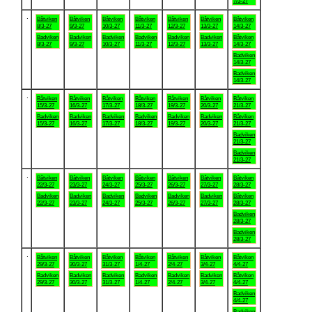
7/3-27
.
Båtviken
Båtviken
Båtviken
Båtviken
Båtviken
Båtviken
Båtviken
8/3-27
9/3-27
10/3-27
11/3-27
12/3-27
13/3-27
14/3-27
Badviken
Badviken
Badviken
Badviken
Badviken
Badviken
Båtviken
8/3-27
9/3-27
10/3-27
11/3-27
12/3-27
13/3-27
14/3-27
Badviken
14/3-27
Badviken
14/3-27
.
Båtviken
Båtviken
Båtviken
Båtviken
Båtviken
Båtviken
Båtviken
15/3-27
16/3-27
17/3-27
18/3-27
19/3-27
20/3-27
21/3-27
Badviken
Badviken
Badviken
Badviken
Badviken
Badviken
Båtviken
15/3-27
16/3-27
17/3-27
18/3-27
19/3-27
20/3-27
21/3-27
Badviken
21/3-27
Badviken
21/3-27
.
Båtviken
Båtviken
Båtviken
Båtviken
Båtviken
Båtviken
Båtviken
22/3-27
23/3-27
24/3-27
25/3-27
26/3-27
27/3-27
28/3-27
Badviken
Badviken
Badviken
Badviken
Badviken
Badviken
Båtviken
22/3-27
23/3-27
24/3-27
25/3-27
26/3-27
27/3-27
28/3-27
Badviken
28/3-27
Badviken
28/3-27
.
Båtviken
Båtviken
Båtviken
Båtviken
Båtviken
Båtviken
Båtviken
29/3-27
30/3-27
31/3-27
1/4-27
2/4-27
3/4-27
4/4-27
Badviken
Badviken
Badviken
Badviken
Badviken
Badviken
Båtviken
29/3-27
30/3-27
31/3-27
1/4-27
2/4-27
3/4-27
4/4-27
Badviken
4/4-27
Badviken