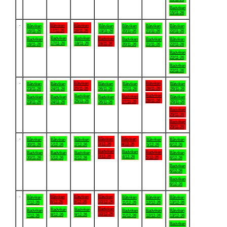
Badviken
15/11-26
.
Båtviken
Båtviken
Båtviken
Båtviken
Båtviken
Båtviken
Båtviken
17/11-26
18/11-26
16/11-26
19/11-26
20/11-26
21/11-26
22/11-26
Badviken
Badviken
Badviken
Badviken
Badviken
Badviken
Båtviken
17/11-26
18/11-26
19/11-26
16/11-26
20/11-26
21/11-26
22/11-26
Badviken
22/11-26
Badviken
22/11-26
.
Båtviken
Båtviken
Båtviken
Båtviken
Båtviken
Båtviken
Båtviken
25/11-26
28/11-26
23/11-26
24/11-26
26/11-26
27/11-26
29/11-26
Badviken
Badviken
Badviken
Badviken
Badviken
Badviken
Båtviken
28/11-26
25/11-26
27/11-26
23/11-26
24/11-26
26/11-26
29/11-26
Badviken
29/11-26
Badviken
29/11-26
.
Båtviken
Båtviken
Båtviken
Båtviken
Båtviken
Båtviken
Båtviken
3/12-26
4/12-26
30/11-26
1/12-26
2/12-26
5/12-26
6/12-26
Badviken
Badviken
Badviken
Badviken
Badviken
Badviken
Båtviken
3/12-26
4/12-26
5/12-26
30/11-26
1/12-26
2/12-26
6/12-26
Badviken
6/12-26
Badviken
6/12-26
.
Båtviken
Båtviken
Båtviken
Båtviken
Båtviken
Båtviken
Båtviken
8/12-26
9/12-26
10/12-26
7/12-26
11/12-26
12/12-26
13/12-26
Badviken
Badviken
Badviken
Badviken
Badviken
Badviken
Båtviken
10/12-26
8/12-26
9/12-26
7/12-26
11/12-26
12/12-26
13/12-26
Badviken