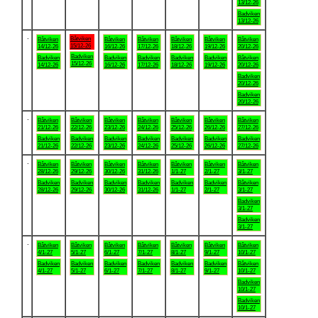
13/12-26
Badviken
13/12-26
.
Båtviken
Båtviken
Båtviken
Båtviken
Båtviken
Båtviken
Båtviken
15/12-26
14/12-26
16/12-26
17/12-26
18/12-26
19/12-26
20/12-26
Badviken
Badviken
Badviken
Badviken
Badviken
Badviken
Båtviken
15/12-26
14/12-26
16/12-26
17/12-26
18/12-26
19/12-26
20/12-26
Badviken
20/12-26
Badviken
20/12-26
.
Båtviken
Båtviken
Båtviken
Båtviken
Båtviken
Båtviken
Båtviken
21/12-26
22/12-26
23/12-26
24/12-26
25/12-26
26/12-26
27/12-26
Badviken
Badviken
Badviken
Badviken
Badviken
Badviken
Badviken
21/12-26
22/12-26
23/12-26
24/12-26
25/12-26
26/12-26
27/12-26
.
Båtviken
Båtviken
Båtviken
Båtviken
Båtviken
Båtviken
Båtviken
28/12-26
29/12-26
30/12-26
31/12-26
1/1-27
2/1-27
3/1-27
Badviken
Badviken
Badviken
Badviken
Badviken
Badviken
Båtviken
28/12-26
29/12-26
30/12-26
31/12-26
1/1-27
2/1-27
3/1-27
Badviken
3/1-27
Badviken
3/1-27
.
Båtviken
Båtviken
Båtviken
Båtviken
Båtviken
Båtviken
Båtviken
4/1-27
5/1-27
6/1-27
7/1-27
8/1-27
9/1-27
10/1-27
Badviken
Badviken
Badviken
Badviken
Badviken
Badviken
Båtviken
4/1-27
5/1-27
6/1-27
7/1-27
8/1-27
9/1-27
10/1-27
Badviken
10/1-27
Badviken
10/1-27