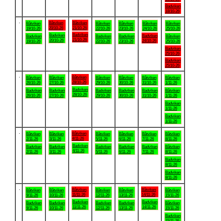
Badviken
18/10-26
.
Båtviken
Båtviken
Båtviken
Båtviken
Båtviken
Båtviken
Båtviken
20/10-26
21/10-26
19/10-26
22/10-26
23/10-26
24/10-26
25/10-26
Badviken
Badviken
Badviken
Badviken
Badviken
Badviken
Båtviken
21/10-26
20/10-26
24/10-26
19/10-26
22/10-26
23/10-26
25/10-26
Badviken
25/10-26
Badviken
25/10-26
.
Båtviken
Båtviken
Båtviken
Båtviken
Båtviken
Båtviken
Båtviken
28/10-26
26/10-26
27/10-26
29/10-26
30/10-26
31/10-26
1/11-26
Badviken
Badviken
Badviken
Badviken
Badviken
Badviken
Båtviken
28/10-26
26/10-26
27/10-26
29/10-26
30/10-26
31/10-26
1/11-26
Badviken
1/11-26
Badviken
1/11-26
.
Båtviken
Båtviken
Båtviken
Båtviken
Båtviken
Båtviken
Båtviken
4/11-26
2/11-26
3/11-26
5/11-26
6/11-26
7/11-26
8/11-26
Badviken
Badviken
Badviken
Badviken
Badviken
Badviken
Båtviken
4/11-26
2/11-26
3/11-26
5/11-26
6/11-26
7/11-26
8/11-26
Badviken
8/11-26
Badviken
8/11-26
.
Båtviken
Båtviken
Båtviken
Båtviken
Båtviken
Båtviken
Båtviken
11/11-26
14/11-26
9/11-26
10/11-26
12/11-26
13/11-26
15/11-26
Badviken
Badviken
Badviken
Badviken
Badviken
Badviken
Båtviken
11/11-26
14/11-26
9/11-26
10/11-26
12/11-26
13/11-26
15/11-26
Badviken
15/11-26