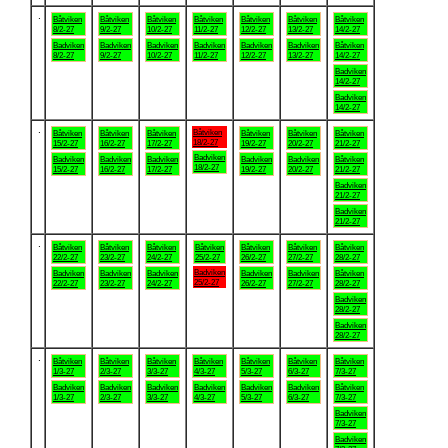
.
Båtviken
Båtviken
Båtviken
Båtviken
Båtviken
Båtviken
Båtviken
8/2-27
9/2-27
10/2-27
11/2-27
12/2-27
13/2-27
14/2-27
Badviken
Badviken
Badviken
Badviken
Badviken
Badviken
Båtviken
8/2-27
9/2-27
10/2-27
11/2-27
12/2-27
13/2-27
14/2-27
Badviken
14/2-27
Badviken
14/2-27
.
Båtviken
Båtviken
Båtviken
Båtviken
Båtviken
Båtviken
Båtviken
18/2-27
15/2-27
16/2-27
17/2-27
19/2-27
20/2-27
21/2-27
Badviken
Badviken
Badviken
Badviken
Badviken
Badviken
Båtviken
18/2-27
15/2-27
16/2-27
17/2-27
19/2-27
20/2-27
21/2-27
Badviken
21/2-27
Badviken
21/2-27
.
Båtviken
Båtviken
Båtviken
Båtviken
Båtviken
Båtviken
Båtviken
22/2-27
23/2-27
24/2-27
25/2-27
26/2-27
27/2-27
28/2-27
Badviken
Badviken
Badviken
Badviken
Badviken
Badviken
Båtviken
25/2-27
22/2-27
23/2-27
24/2-27
26/2-27
27/2-27
28/2-27
Badviken
28/2-27
Badviken
28/2-27
.
Båtviken
Båtviken
Båtviken
Båtviken
Båtviken
Båtviken
Båtviken
1/3-27
2/3-27
3/3-27
4/3-27
5/3-27
6/3-27
7/3-27
Badviken
Badviken
Badviken
Badviken
Badviken
Badviken
Båtviken
1/3-27
2/3-27
3/3-27
4/3-27
5/3-27
6/3-27
7/3-27
Badviken
7/3-27
Badviken