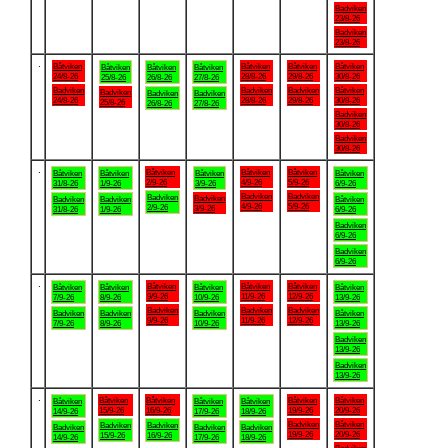
Badviken
23/8-26
Badviken
23/8-26
.
Båtviken
Båtviken
Båtviken
Båtviken
Båtviken
Båtviken
Båtviken
24/8-26
28/8-26
29/8-26
30/8-26
25/8-26
26/8-26
27/8-26
Badviken
Badviken
Badviken
Båtviken
Badviken
Badviken
Badviken
24/8-26
28/8-26
29/8-26
30/8-26
25/8-26
26/8-26
27/8-26
Badviken
30/8-26
Badviken
30/8-26
.
Båtviken
Båtviken
Båtviken
Båtviken
Båtviken
Båtviken
Båtviken
2/9-26
4/9-26
5/9-26
31/8-26
1/9-26
3/9-26
6/9-26
Badviken
Badviken
Badviken
Badviken
Badviken
Badviken
Båtviken
4/9-26
5/9-26
2/9-26
3/9-26
31/8-26
1/9-26
6/9-26
Badviken
6/9-26
Badviken
6/9-26
.
Båtviken
Båtviken
Båtviken
Båtviken
Båtviken
Båtviken
Båtviken
9/9-26
11/9-26
12/9-26
7/9-26
8/9-26
10/9-26
13/9-26
Badviken
Badviken
Badviken
Badviken
Badviken
Badviken
Båtviken
9/9-26
11/9-26
12/9-26
7/9-26
8/9-26
10/9-26
13/9-26
Badviken
13/9-26
Badviken
13/9-26
.
Båtviken
Båtviken
Båtviken
Båtviken
Båtviken
Båtviken
Båtviken
15/9-26
16/9-26
19/9-26
20/9-26
14/9-26
17/9-26
18/9-26
Badviken
Båtviken
Badviken
Badviken
Badviken
Badviken
Badviken
19/9-26
20/9-26
15/9-26
16/9-26
14/9-26
17/9-26
18/9-26