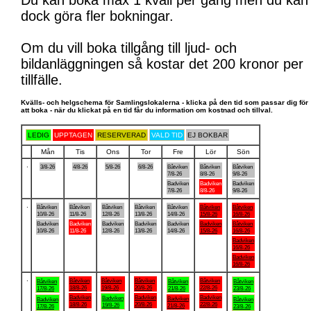
Du kan boka max 1 kväll per gång men du kan
dock göra fler bokningar.
Om du vill boka tillgång till ljud- och
bildanläggningen så kostar det 200 kronor per
tillfälle.
Kvälls- och helgschema för Samlingslokalerna - klicka på den tid som passar dig för
att boka - när du klickat på en tid får du information om kostnad och tillval.
LEDIG
UPPTAGEN
RESERVERAD
VALD TID
EJ BOKBAR
Mån
Tis
Ons
Tor
Fre
Lör
Sön
.
3/8-26
4/8-26
5/8-26
6/8-26
Båtviken
Båtviken
Båtviken
7/8-26
8/8-26
9/8-26
Badviken
Badviken
Badviken
7/8-26
8/8-26
9/8-26
.
Båtviken
Båtviken
Båtviken
Båtviken
Båtviken
Båtviken
Båtviken
10/8-26
11/8-26
12/8-26
13/8-26
14/8-26
15/8-26
16/8-26
Badviken
Badviken
Badviken
Badviken
Badviken
Badviken
Båtviken
10/8-26
11/8-26
12/8-26
13/8-26
14/8-26
15/8-26
16/8-26
Badviken
16/8-26
Badviken
16/8-26
.
Båtviken
Båtviken
Båtviken
Båtviken
Båtviken
Båtviken
Båtviken
18/8-26
19/8-26
20/8-26
22/8-26
17/8-26
21/8-26
23/8-26
Badviken
Badviken
Badviken
Badviken
Badviken
Badviken
Båtviken
18/8-26
20/8-26
22/8-26
19/8-26
21/8-26
17/8-26
23/8-26