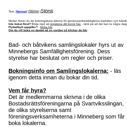
Störst
Större
Text: [
Normal
] [
] [
]
Nedan finner du de bokningsbara tiderna för gemensamhetslokalerna badviken och båtvik
Inte bokat förut?
Börja med att
registrera ditt konto här.
- tänk på att det kan ta några daga
Flyttat/bytt uppgifter?
-
klicka här
Om du vill boka en dagtid på en vardag så klickar du här
Bad- och båtvikens samlingslokaler hyrs ut av
Minnebergs Samfällighetsförening. Dess
styrelse har beslutat om regler och priser.
Bokningsinfo om Samlingslokalerna:
- läs
igenom detta innan du bokar din tid.
Vem får hyra?
Det är medlemmarna skrivna i de olika
Bostadsrättsföreningarna på Svartviksslingan,
de olika styrelserna samt
föreningsverksamheterna i Minneberg som får
boka lokalerna.