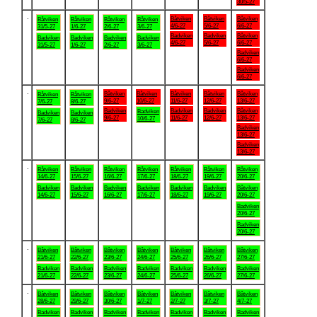
30/5-27
.
Båtviken
Båtviken
Båtviken
Båtviken
Båtviken
Båtviken
Båtviken
4/6-27
5/6-27
6/6-27
31/5-27
1/6-27
2/6-27
3/6-27
Badviken
Badviken
Båtviken
Badviken
Badviken
Badviken
Badviken
4/6-27
5/6-27
6/6-27
31/5-27
1/6-27
2/6-27
3/6-27
Badviken
6/6-27
Badviken
6/6-27
.
Båtviken
Båtviken
Båtviken
Båtviken
Båtviken
Båtviken
Båtviken
9/6-27
10/6-27
11/6-27
12/6-27
13/6-27
7/6-27
8/6-27
Badviken
Badviken
Badviken
Båtviken
Badviken
Badviken
Badviken
9/6-27
11/6-27
12/6-27
13/6-27
10/6-27
7/6-27
8/6-27
Badviken
13/6-27
Badviken
13/6-27
.
Båtviken
Båtviken
Båtviken
Båtviken
Båtviken
Båtviken
Båtviken
14/6-27
15/6-27
16/6-27
17/6-27
18/6-27
19/6-27
20/6-27
Badviken
Badviken
Badviken
Badviken
Badviken
Badviken
Båtviken
14/6-27
15/6-27
16/6-27
17/6-27
18/6-27
19/6-27
20/6-27
Badviken
20/6-27
Badviken
20/6-27
.
Båtviken
Båtviken
Båtviken
Båtviken
Båtviken
Båtviken
Båtviken
21/6-27
22/6-27
23/6-27
24/6-27
25/6-27
26/6-27
27/6-27
Badviken
Badviken
Badviken
Badviken
Badviken
Badviken
Badviken
21/6-27
22/6-27
23/6-27
24/6-27
25/6-27
26/6-27
27/6-27
.
Båtviken
Båtviken
Båtviken
Båtviken
Båtviken
Båtviken
Båtviken
28/6-27
29/6-27
30/6-27
1/7-27
2/7-27
3/7-27
4/7-27
Badviken
Badviken
Badviken
Badviken
Badviken
Badviken
Badviken