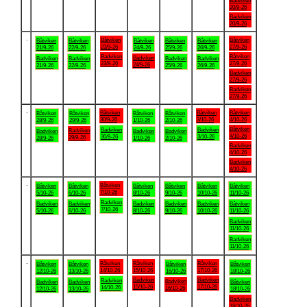
Badviken
20/9-26
Badviken
20/9-26
.
Båtviken
Båtviken
Båtviken
Båtviken
Båtviken
Båtviken
Båtviken
23/9-26
27/9-26
21/9-26
22/9-26
24/9-26
25/9-26
26/9-26
Badviken
Båtviken
Badviken
Badviken
Badviken
Badviken
Badviken
23/9-26
27/9-26
24/9-26
21/9-26
22/9-26
25/9-26
26/9-26
Badviken
27/9-26
Badviken
27/9-26
.
Båtviken
Båtviken
Båtviken
Båtviken
Båtviken
Båtviken
Båtviken
30/9-26
3/10-26
4/10-26
28/9-26
29/9-26
1/10-26
2/10-26
Båtviken
Badviken
Badviken
Badviken
Badviken
Badviken
Badviken
4/10-26
30/9-26
3/10-26
29/9-26
28/9-26
1/10-26
2/10-26
Badviken
4/10-26
Badviken
4/10-26
.
Båtviken
Båtviken
Båtviken
Båtviken
Båtviken
Båtviken
Båtviken
7/10-26
5/10-26
6/10-26
8/10-26
9/10-26
10/10-26
11/10-26
Badviken
Badviken
Badviken
Badviken
Badviken
Badviken
Båtviken
7/10-26
5/10-26
6/10-26
8/10-26
9/10-26
10/10-26
11/10-26
Badviken
11/10-26
Badviken
11/10-26
.
Båtviken
Båtviken
Båtviken
Båtviken
Båtviken
Båtviken
Båtviken
14/10-26
15/10-26
17/10-26
12/10-26
13/10-26
16/10-26
18/10-26
Badviken
Badviken
Badviken
Badviken
Badviken
Badviken
Båtviken
15/10-26
17/10-26
14/10-26
16/10-26
12/10-26
13/10-26
18/10-26
Badviken
18/10-26