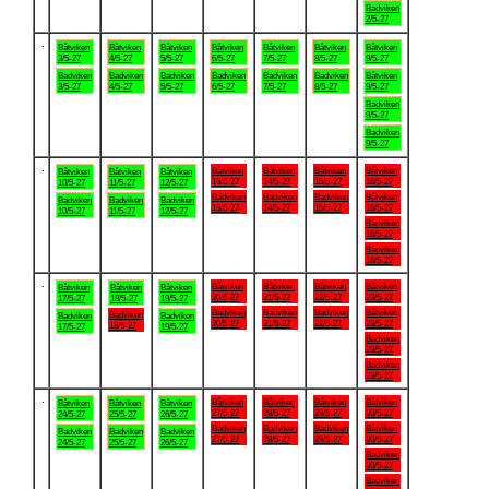
Badviken
2/5-27
.
Båtviken
Båtviken
Båtviken
Båtviken
Båtviken
Båtviken
Båtviken
3/5-27
4/5-27
5/5-27
6/5-27
7/5-27
8/5-27
9/5-27
Badviken
Badviken
Badviken
Badviken
Badviken
Badviken
Båtviken
3/5-27
4/5-27
5/5-27
6/5-27
7/5-27
8/5-27
9/5-27
Badviken
9/5-27
Badviken
9/5-27
.
Båtviken
Båtviken
Båtviken
Båtviken
Båtviken
Båtviken
Båtviken
13/5-27
14/5-27
15/5-27
16/5-27
10/5-27
11/5-27
12/5-27
Badviken
Badviken
Badviken
Båtviken
Badviken
Badviken
Badviken
13/5-27
14/5-27
15/5-27
16/5-27
10/5-27
11/5-27
12/5-27
Badviken
16/5-27
Badviken
16/5-27
.
Båtviken
Båtviken
Båtviken
Båtviken
Båtviken
Båtviken
Båtviken
20/5-27
21/5-27
22/5-27
23/5-27
17/5-27
18/5-27
19/5-27
Badviken
Badviken
Badviken
Båtviken
Badviken
Badviken
Badviken
20/5-27
21/5-27
22/5-27
23/5-27
18/5-27
17/5-27
19/5-27
Badviken
23/5-27
Badviken
23/5-27
.
Båtviken
Båtviken
Båtviken
Båtviken
Båtviken
Båtviken
Båtviken
27/5-27
28/5-27
29/5-27
30/5-27
24/5-27
25/5-27
26/5-27
Badviken
Badviken
Badviken
Båtviken
Badviken
Badviken
Badviken
27/5-27
28/5-27
29/5-27
30/5-27
24/5-27
25/5-27
26/5-27
Badviken
30/5-27
Badviken