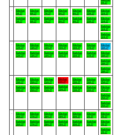
4/4-27
.
Båtviken
Båtviken
Båtviken
Båtviken
Båtviken
Båtviken
Båtviken
5/4-27
6/4-27
7/4-27
8/4-27
9/4-27
10/4-27
11/4-27
Badviken
Badviken
Badviken
Badviken
Badviken
Badviken
Båtviken
5/4-27
6/4-27
7/4-27
8/4-27
9/4-27
10/4-27
11/4-27
Badviken
11/4-27
Badviken
11/4-27
.
Båtviken
Båtviken
Båtviken
Båtviken
Båtviken
Båtviken
Båtviken
12/4-27
13/4-27
14/4-27
15/4-27
16/4-27
17/4-27
18/4-27
Badviken
Badviken
Badviken
Badviken
Badviken
Badviken
Båtviken
12/4-27
13/4-27
14/4-27
15/4-27
16/4-27
17/4-27
18/4-27
Badviken
18/4-27
Badviken
18/4-27
.
Båtviken
Båtviken
Båtviken
Båtviken
Båtviken
Båtviken
Båtviken
22/4-27
19/4-27
20/4-27
21/4-27
23/4-27
24/4-27
25/4-27
Badviken
Badviken
Badviken
Badviken
Badviken
Badviken
Båtviken
22/4-27
19/4-27
20/4-27
21/4-27
23/4-27
24/4-27
25/4-27
Badviken
25/4-27
Badviken
25/4-27
.
Båtviken
Båtviken
Båtviken
Båtviken
Båtviken
Båtviken
Båtviken
26/4-27
27/4-27
28/4-27
29/4-27
30/4-27
1/5-27
2/5-27
Badviken
Badviken
Badviken
Badviken
Badviken
Badviken
Båtviken
26/4-27
27/4-27
28/4-27
29/4-27
30/4-27
1/5-27
2/5-27
Badviken
2/5-27