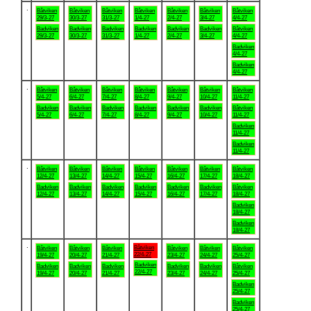
.
Båtviken
Båtviken
Båtviken
Båtviken
Båtviken
Båtviken
Båtviken
29/3-27
30/3-27
31/3-27
1/4-27
2/4-27
3/4-27
4/4-27
Badviken
Badviken
Badviken
Badviken
Badviken
Badviken
Båtviken
29/3-27
30/3-27
31/3-27
1/4-27
2/4-27
3/4-27
4/4-27
Badviken
4/4-27
Badviken
4/4-27
.
Båtviken
Båtviken
Båtviken
Båtviken
Båtviken
Båtviken
Båtviken
5/4-27
6/4-27
7/4-27
8/4-27
9/4-27
10/4-27
11/4-27
Badviken
Badviken
Badviken
Badviken
Badviken
Badviken
Båtviken
5/4-27
6/4-27
7/4-27
8/4-27
9/4-27
10/4-27
11/4-27
Badviken
11/4-27
Badviken
11/4-27
.
Båtviken
Båtviken
Båtviken
Båtviken
Båtviken
Båtviken
Båtviken
12/4-27
13/4-27
14/4-27
15/4-27
16/4-27
17/4-27
18/4-27
Badviken
Badviken
Badviken
Badviken
Badviken
Badviken
Båtviken
12/4-27
13/4-27
14/4-27
15/4-27
16/4-27
17/4-27
18/4-27
Badviken
18/4-27
Badviken
18/4-27
.
Båtviken
Båtviken
Båtviken
Båtviken
Båtviken
Båtviken
Båtviken
22/4-27
19/4-27
20/4-27
21/4-27
23/4-27
24/4-27
25/4-27
Badviken
Badviken
Badviken
Badviken
Badviken
Badviken
Båtviken
22/4-27
19/4-27
20/4-27
21/4-27
23/4-27
24/4-27
25/4-27
Badviken
25/4-27
Badviken
25/4-27