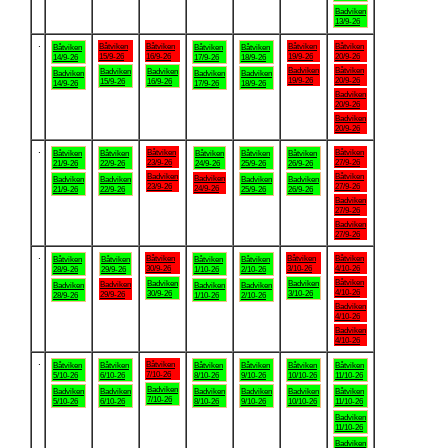
Badviken
13/9-26
.
Båtviken
Båtviken
Båtviken
Båtviken
Båtviken
Båtviken
Båtviken
15/9-26
16/9-26
19/9-26
20/9-26
14/9-26
17/9-26
18/9-26
Badviken
Båtviken
Badviken
Badviken
Badviken
Badviken
Badviken
19/9-26
20/9-26
15/9-26
16/9-26
14/9-26
17/9-26
18/9-26
Badviken
20/9-26
Badviken
20/9-26
.
Båtviken
Båtviken
Båtviken
Båtviken
Båtviken
Båtviken
Båtviken
23/9-26
27/9-26
21/9-26
22/9-26
24/9-26
25/9-26
26/9-26
Badviken
Båtviken
Badviken
Badviken
Badviken
Badviken
Badviken
23/9-26
27/9-26
24/9-26
21/9-26
22/9-26
25/9-26
26/9-26
Badviken
27/9-26
Badviken
27/9-26
.
Båtviken
Båtviken
Båtviken
Båtviken
Båtviken
Båtviken
Båtviken
30/9-26
3/10-26
4/10-26
28/9-26
29/9-26
1/10-26
2/10-26
Båtviken
Badviken
Badviken
Badviken
Badviken
Badviken
Badviken
4/10-26
30/9-26
3/10-26
29/9-26
28/9-26
1/10-26
2/10-26
Badviken
4/10-26
Badviken
4/10-26
.
Båtviken
Båtviken
Båtviken
Båtviken
Båtviken
Båtviken
Båtviken
7/10-26
5/10-26
6/10-26
8/10-26
9/10-26
10/10-26
11/10-26
Badviken
Badviken
Badviken
Badviken
Badviken
Badviken
Båtviken
7/10-26
5/10-26
6/10-26
8/10-26
9/10-26
10/10-26
11/10-26
Badviken
11/10-26
Badviken