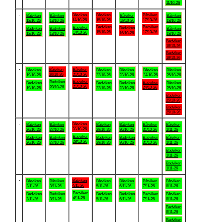
11/10-26
.
Båtviken
Båtviken
Båtviken
Båtviken
Båtviken
Båtviken
Båtviken
14/10-26
15/10-26
17/10-26
12/10-26
13/10-26
16/10-26
18/10-26
Badviken
Badviken
Badviken
Badviken
Badviken
Badviken
Båtviken
15/10-26
17/10-26
14/10-26
16/10-26
12/10-26
13/10-26
18/10-26
Badviken
18/10-26
Badviken
18/10-26
.
Båtviken
Båtviken
Båtviken
Båtviken
Båtviken
Båtviken
Båtviken
20/10-26
21/10-26
19/10-26
22/10-26
23/10-26
24/10-26
25/10-26
Badviken
Badviken
Badviken
Badviken
Badviken
Badviken
Båtviken
21/10-26
20/10-26
24/10-26
19/10-26
22/10-26
23/10-26
25/10-26
Badviken
25/10-26
Badviken
25/10-26
.
Båtviken
Båtviken
Båtviken
Båtviken
Båtviken
Båtviken
Båtviken
28/10-26
26/10-26
27/10-26
29/10-26
30/10-26
31/10-26
1/11-26
Badviken
Badviken
Badviken
Badviken
Badviken
Badviken
Båtviken
28/10-26
26/10-26
27/10-26
29/10-26
30/10-26
31/10-26
1/11-26
Badviken
1/11-26
Badviken
1/11-26
.
Båtviken
Båtviken
Båtviken
Båtviken
Båtviken
Båtviken
Båtviken
4/11-26
2/11-26
3/11-26
5/11-26
6/11-26
7/11-26
8/11-26
Badviken
Badviken
Badviken
Badviken
Badviken
Badviken
Båtviken
4/11-26
2/11-26
3/11-26
5/11-26
6/11-26
7/11-26
8/11-26
Badviken
8/11-26
Badviken