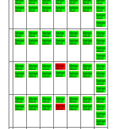
1/2-27
2/2-27
3/2-27
4/2-27
5/2-27
6/2-27
7/2-27
Badviken
Badviken
Badviken
Badviken
Badviken
Badviken
Båtviken
1/2-27
2/2-27
3/2-27
4/2-27
5/2-27
6/2-27
7/2-27
Badviken
7/2-27
Badviken
7/2-27
.
Båtviken
Båtviken
Båtviken
Båtviken
Båtviken
Båtviken
Båtviken
8/2-27
9/2-27
10/2-27
11/2-27
12/2-27
13/2-27
14/2-27
Badviken
Badviken
Badviken
Badviken
Badviken
Badviken
Båtviken
8/2-27
9/2-27
10/2-27
11/2-27
12/2-27
13/2-27
14/2-27
Badviken
14/2-27
Badviken
14/2-27
.
Båtviken
Båtviken
Båtviken
Båtviken
Båtviken
Båtviken
Båtviken
18/2-27
15/2-27
16/2-27
17/2-27
19/2-27
20/2-27
21/2-27
Badviken
Badviken
Badviken
Badviken
Badviken
Badviken
Båtviken
18/2-27
15/2-27
16/2-27
17/2-27
19/2-27
20/2-27
21/2-27
Badviken
21/2-27
Badviken
21/2-27
.
Båtviken
Båtviken
Båtviken
Båtviken
Båtviken
Båtviken
Båtviken
22/2-27
23/2-27
24/2-27
25/2-27
26/2-27
27/2-27
28/2-27
Badviken
Badviken
Badviken
Badviken
Badviken
Badviken
Båtviken
25/2-27
22/2-27
23/2-27
24/2-27
26/2-27
27/2-27
28/2-27
Badviken
28/2-27
Badviken
28/2-27