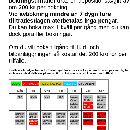
bokningstillfället
dras en depositionsavgift av
om
200 kr
per bokning.
Vid avbokning mindre än 7 dygn före
tillträdesdagen återbetalas inga pengar.
Du kan boka max 1 kväll per gång men du kan
dock göra fler bokningar.
Om du vill boka tillgång till ljud- och
bildanläggningen så kostar det 200 kronor per
tillfälle.
Kvälls- och helgschema för Samlingslokalerna - klicka på den tid som passar dig för
att boka - när du klickat på en tid får du information om kostnad och tillval.
LEDIG
UPPTAGEN
RESERVERAD
VALD TID
EJ BOKBAR
Mån
Tis
Ons
Tor
Fre
Lör
Sön
.
3/8-26
4/8-26
5/8-26
6/8-26
Båtviken
Båtviken
Båtviken
7/8-26
8/8-26
9/8-26
Badviken
Badviken
Badviken
7/8-26
8/8-26
9/8-26
.
Båtviken
Båtviken
Båtviken
Båtviken
Båtviken
Båtviken
Båtviken
10/8-26
11/8-26
12/8-26
13/8-26
14/8-26
15/8-26
16/8-26
Badviken
Badviken
Badviken
Badviken
Badviken
Badviken
Båtviken
10/8-26
11/8-26
12/8-26
13/8-26
14/8-26
15/8-26
16/8-26
Badviken