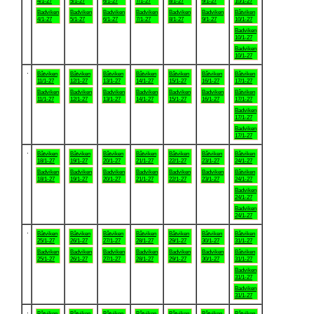
4/1-27
5/1-27
6/1-27
7/1-27
8/1-27
9/1-27
10/1-27
Badviken
Badviken
Badviken
Badviken
Badviken
Badviken
Båtviken
4/1-27
5/1-27
6/1-27
7/1-27
8/1-27
9/1-27
10/1-27
Badviken
10/1-27
Badviken
10/1-27
.
Båtviken
Båtviken
Båtviken
Båtviken
Båtviken
Båtviken
Båtviken
11/1-27
12/1-27
13/1-27
14/1-27
15/1-27
16/1-27
17/1-27
Badviken
Badviken
Badviken
Badviken
Badviken
Badviken
Båtviken
11/1-27
12/1-27
13/1-27
14/1-27
15/1-27
16/1-27
17/1-27
Badviken
17/1-27
Badviken
17/1-27
.
Båtviken
Båtviken
Båtviken
Båtviken
Båtviken
Båtviken
Båtviken
18/1-27
19/1-27
20/1-27
21/1-27
22/1-27
23/1-27
24/1-27
Badviken
Badviken
Badviken
Badviken
Badviken
Badviken
Båtviken
18/1-27
19/1-27
20/1-27
21/1-27
22/1-27
23/1-27
24/1-27
Badviken
24/1-27
Badviken
24/1-27
.
Båtviken
Båtviken
Båtviken
Båtviken
Båtviken
Båtviken
Båtviken
25/1-27
26/1-27
27/1-27
28/1-27
29/1-27
30/1-27
31/1-27
Badviken
Badviken
Badviken
Badviken
Badviken
Badviken
Båtviken
25/1-27
26/1-27
27/1-27
28/1-27
29/1-27
30/1-27
31/1-27
Badviken
31/1-27
Badviken
31/1-27
.
Båtviken
Båtviken
Båtviken
Båtviken
Båtviken
Båtviken
Båtviken