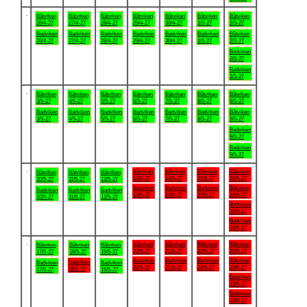
.
Båtviken
Båtviken
Båtviken
Båtviken
Båtviken
Båtviken
Båtviken
26/4-27
27/4-27
28/4-27
29/4-27
30/4-27
1/5-27
2/5-27
Badviken
Badviken
Badviken
Badviken
Badviken
Badviken
Båtviken
26/4-27
27/4-27
28/4-27
29/4-27
30/4-27
1/5-27
2/5-27
Badviken
2/5-27
Badviken
2/5-27
.
Båtviken
Båtviken
Båtviken
Båtviken
Båtviken
Båtviken
Båtviken
3/5-27
4/5-27
5/5-27
6/5-27
7/5-27
8/5-27
9/5-27
Badviken
Badviken
Badviken
Badviken
Badviken
Badviken
Båtviken
3/5-27
4/5-27
5/5-27
6/5-27
7/5-27
8/5-27
9/5-27
Badviken
9/5-27
Badviken
9/5-27
.
Båtviken
Båtviken
Båtviken
Båtviken
Båtviken
Båtviken
Båtviken
13/5-27
14/5-27
15/5-27
16/5-27
10/5-27
11/5-27
12/5-27
Badviken
Badviken
Badviken
Båtviken
Badviken
Badviken
Badviken
13/5-27
14/5-27
15/5-27
16/5-27
10/5-27
11/5-27
12/5-27
Badviken
16/5-27
Badviken
16/5-27
.
Båtviken
Båtviken
Båtviken
Båtviken
Båtviken
Båtviken
Båtviken
20/5-27
21/5-27
22/5-27
23/5-27
17/5-27
18/5-27
19/5-27
Badviken
Badviken
Badviken
Båtviken
Badviken
Badviken
Badviken
20/5-27
21/5-27
22/5-27
23/5-27
18/5-27
17/5-27
19/5-27
Badviken
23/5-27
Badviken
23/5-27