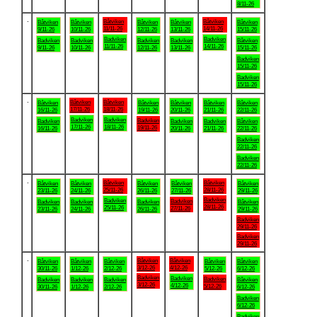
8/11-26
.
Båtviken
Båtviken
Båtviken
Båtviken
Båtviken
Båtviken
Båtviken
11/11-26
14/11-26
9/11-26
10/11-26
12/11-26
13/11-26
15/11-26
Badviken
Badviken
Badviken
Badviken
Badviken
Badviken
Båtviken
11/11-26
14/11-26
9/11-26
10/11-26
12/11-26
13/11-26
15/11-26
Badviken
15/11-26
Badviken
15/11-26
.
Båtviken
Båtviken
Båtviken
Båtviken
Båtviken
Båtviken
Båtviken
17/11-26
18/11-26
16/11-26
19/11-26
20/11-26
21/11-26
22/11-26
Badviken
Badviken
Badviken
Badviken
Badviken
Badviken
Båtviken
17/11-26
18/11-26
19/11-26
16/11-26
20/11-26
21/11-26
22/11-26
Badviken
22/11-26
Badviken
22/11-26
.
Båtviken
Båtviken
Båtviken
Båtviken
Båtviken
Båtviken
Båtviken
25/11-26
28/11-26
23/11-26
24/11-26
26/11-26
27/11-26
29/11-26
Badviken
Badviken
Badviken
Badviken
Badviken
Badviken
Båtviken
28/11-26
25/11-26
27/11-26
23/11-26
24/11-26
26/11-26
29/11-26
Badviken
29/11-26
Badviken
29/11-26
.
Båtviken
Båtviken
Båtviken
Båtviken
Båtviken
Båtviken
Båtviken
3/12-26
4/12-26
30/11-26
1/12-26
2/12-26
5/12-26
6/12-26
Badviken
Badviken
Badviken
Badviken
Badviken
Badviken
Båtviken
3/12-26
4/12-26
5/12-26
30/11-26
1/12-26
2/12-26
6/12-26
Badviken
6/12-26
Badviken