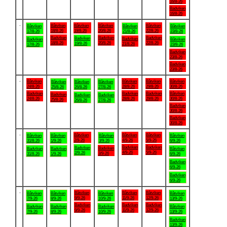
16/8-26
Badviken
16/8-26
.
Båtviken
Båtviken
Båtviken
Båtviken
Båtviken
Båtviken
Båtviken
18/8-26
19/8-26
20/8-26
22/8-26
17/8-26
21/8-26
23/8-26
Badviken
Badviken
Badviken
Badviken
Badviken
Badviken
Båtviken
18/8-26
20/8-26
22/8-26
19/8-26
21/8-26
17/8-26
23/8-26
Badviken
23/8-26
Badviken
23/8-26
.
Båtviken
Båtviken
Båtviken
Båtviken
Båtviken
Båtviken
Båtviken
24/8-26
28/8-26
29/8-26
30/8-26
25/8-26
26/8-26
27/8-26
Badviken
Badviken
Badviken
Båtviken
Badviken
Badviken
Badviken
24/8-26
28/8-26
29/8-26
30/8-26
25/8-26
26/8-26
27/8-26
Badviken
30/8-26
Badviken
30/8-26
.
Båtviken
Båtviken
Båtviken
Båtviken
Båtviken
Båtviken
Båtviken
2/9-26
4/9-26
5/9-26
31/8-26
1/9-26
3/9-26
6/9-26
Badviken
Badviken
Badviken
Badviken
Badviken
Badviken
Båtviken
4/9-26
5/9-26
2/9-26
3/9-26
31/8-26
1/9-26
6/9-26
Badviken
6/9-26
Badviken
6/9-26
.
Båtviken
Båtviken
Båtviken
Båtviken
Båtviken
Båtviken
Båtviken
9/9-26
11/9-26
12/9-26
7/9-26
8/9-26
10/9-26
13/9-26
Badviken
Badviken
Badviken
Badviken
Badviken
Badviken
Båtviken
9/9-26
11/9-26
12/9-26
7/9-26
8/9-26
10/9-26
13/9-26
Badviken
13/9-26