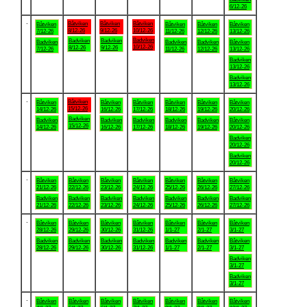
6/12-26
.
Båtviken
Båtviken
Båtviken
Båtviken
Båtviken
Båtviken
Båtviken
8/12-26
9/12-26
10/12-26
7/12-26
11/12-26
12/12-26
13/12-26
Badviken
Badviken
Badviken
Badviken
Badviken
Badviken
Båtviken
10/12-26
8/12-26
9/12-26
7/12-26
11/12-26
12/12-26
13/12-26
Badviken
13/12-26
Badviken
13/12-26
.
Båtviken
Båtviken
Båtviken
Båtviken
Båtviken
Båtviken
Båtviken
15/12-26
14/12-26
16/12-26
17/12-26
18/12-26
19/12-26
20/12-26
Badviken
Badviken
Badviken
Badviken
Badviken
Badviken
Båtviken
15/12-26
14/12-26
16/12-26
17/12-26
18/12-26
19/12-26
20/12-26
Badviken
20/12-26
Badviken
20/12-26
.
Båtviken
Båtviken
Båtviken
Båtviken
Båtviken
Båtviken
Båtviken
21/12-26
22/12-26
23/12-26
24/12-26
25/12-26
26/12-26
27/12-26
Badviken
Badviken
Badviken
Badviken
Badviken
Badviken
Badviken
21/12-26
22/12-26
23/12-26
24/12-26
25/12-26
26/12-26
27/12-26
.
Båtviken
Båtviken
Båtviken
Båtviken
Båtviken
Båtviken
Båtviken
28/12-26
29/12-26
30/12-26
31/12-26
1/1-27
2/1-27
3/1-27
Badviken
Badviken
Badviken
Badviken
Badviken
Badviken
Båtviken
28/12-26
29/12-26
30/12-26
31/12-26
1/1-27
2/1-27
3/1-27
Badviken
3/1-27
Badviken
3/1-27
.
Båtviken
Båtviken
Båtviken
Båtviken
Båtviken
Båtviken
Båtviken