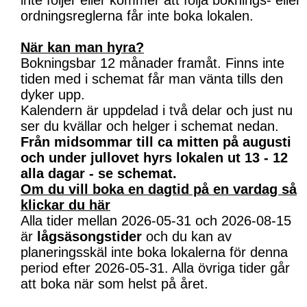
inte följer eller kommer att följa boknings- eller
ordningsreglerna får inte boka lokalen.
När kan man hyra?
Bokningsbar 12 månader framåt. Finns inte
tiden med i schemat får man vänta tills den
dyker upp.
Kalendern är uppdelad i två delar och just nu
ser du kvällar och helger i schemat nedan.
Från midsommar till ca mitten på augusti
och under jullovet hyrs lokalen ut 13 - 12
alla dagar - se schemat.
Om du vill boka en dagtid på en vardag så
klickar du här
Alla tider mellan 2026-05-31 och 2026-08-15
är
lågsäsongstider
och du kan av
planeringsskäl inte boka lokalerna för denna
period efter 2026-05-31. Alla övriga tider går
att boka när som helst på året.