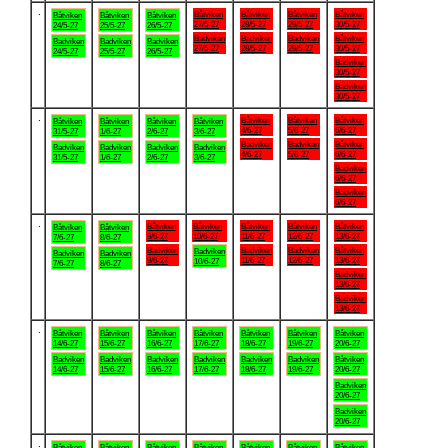
.
Båtviken
Båtviken
Båtviken
Båtviken
Båtviken
Båtviken
Båtviken
27/5-27
28/5-27
29/5-27
30/5-27
24/5-27
25/5-27
26/5-27
Badviken
Badviken
Badviken
Båtviken
Badviken
Badviken
Badviken
27/5-27
28/5-27
29/5-27
30/5-27
24/5-27
25/5-27
26/5-27
Badviken
30/5-27
Badviken
30/5-27
.
Båtviken
Båtviken
Båtviken
Båtviken
Båtviken
Båtviken
Båtviken
4/6-27
5/6-27
6/6-27
31/5-27
1/6-27
2/6-27
3/6-27
Badviken
Badviken
Båtviken
Badviken
Badviken
Badviken
Badviken
4/6-27
5/6-27
6/6-27
31/5-27
1/6-27
2/6-27
3/6-27
Badviken
6/6-27
Badviken
6/6-27
.
Båtviken
Båtviken
Båtviken
Båtviken
Båtviken
Båtviken
Båtviken
9/6-27
10/6-27
11/6-27
12/6-27
13/6-27
7/6-27
8/6-27
Badviken
Badviken
Badviken
Båtviken
Badviken
Badviken
Badviken
9/6-27
11/6-27
12/6-27
13/6-27
10/6-27
7/6-27
8/6-27
Badviken
13/6-27
Badviken
13/6-27
.
Båtviken
Båtviken
Båtviken
Båtviken
Båtviken
Båtviken
Båtviken
14/6-27
15/6-27
16/6-27
17/6-27
18/6-27
19/6-27
20/6-27
Badviken
Badviken
Badviken
Badviken
Badviken
Badviken
Båtviken
14/6-27
15/6-27
16/6-27
17/6-27
18/6-27
19/6-27
20/6-27
Badviken
20/6-27
Badviken
20/6-27
.
Båtviken
Båtviken
Båtviken
Båtviken
Båtviken
Båtviken
Båtviken