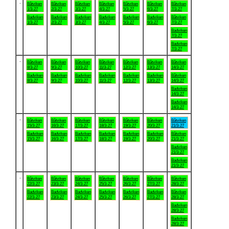
.
Båtviken
Båtviken
Båtviken
Båtviken
Båtviken
Båtviken
Båtviken
1/3-27
2/3-27
3/3-27
4/3-27
5/3-27
6/3-27
7/3-27
Badviken
Badviken
Badviken
Badviken
Badviken
Badviken
Båtviken
1/3-27
2/3-27
3/3-27
4/3-27
5/3-27
6/3-27
7/3-27
Badviken
7/3-27
Badviken
7/3-27
.
Båtviken
Båtviken
Båtviken
Båtviken
Båtviken
Båtviken
Båtviken
8/3-27
9/3-27
10/3-27
11/3-27
12/3-27
13/3-27
14/3-27
Badviken
Badviken
Badviken
Badviken
Badviken
Badviken
Båtviken
8/3-27
9/3-27
10/3-27
11/3-27
12/3-27
13/3-27
14/3-27
Badviken
14/3-27
Badviken
14/3-27
.
Båtviken
Båtviken
Båtviken
Båtviken
Båtviken
Båtviken
Båtviken
15/3-27
16/3-27
17/3-27
18/3-27
19/3-27
20/3-27
21/3-27
Badviken
Badviken
Badviken
Badviken
Badviken
Badviken
Båtviken
15/3-27
16/3-27
17/3-27
18/3-27
19/3-27
20/3-27
21/3-27
Badviken
21/3-27
Badviken
21/3-27
.
Båtviken
Båtviken
Båtviken
Båtviken
Båtviken
Båtviken
Båtviken
22/3-27
23/3-27
24/3-27
25/3-27
26/3-27
27/3-27
28/3-27
Badviken
Badviken
Badviken
Badviken
Badviken
Badviken
Båtviken
22/3-27
23/3-27
24/3-27
25/3-27
26/3-27
27/3-27
28/3-27
Badviken
28/3-27
Badviken
28/3-27