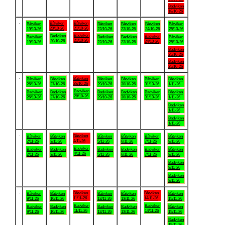
Badviken
18/10-26
.
Båtviken
Båtviken
Båtviken
Båtviken
Båtviken
Båtviken
Båtviken
20/10-26
21/10-26
19/10-26
22/10-26
23/10-26
24/10-26
25/10-26
Badviken
Badviken
Badviken
Badviken
Badviken
Badviken
Båtviken
21/10-26
20/10-26
24/10-26
19/10-26
22/10-26
23/10-26
25/10-26
Badviken
25/10-26
Badviken
25/10-26
.
Båtviken
Båtviken
Båtviken
Båtviken
Båtviken
Båtviken
Båtviken
28/10-26
26/10-26
27/10-26
29/10-26
30/10-26
31/10-26
1/11-26
Badviken
Badviken
Badviken
Badviken
Badviken
Badviken
Båtviken
28/10-26
26/10-26
27/10-26
29/10-26
30/10-26
31/10-26
1/11-26
Badviken
1/11-26
Badviken
1/11-26
.
Båtviken
Båtviken
Båtviken
Båtviken
Båtviken
Båtviken
Båtviken
4/11-26
2/11-26
3/11-26
5/11-26
6/11-26
7/11-26
8/11-26
Badviken
Badviken
Badviken
Badviken
Badviken
Badviken
Båtviken
4/11-26
2/11-26
3/11-26
5/11-26
6/11-26
7/11-26
8/11-26
Badviken
8/11-26
Badviken
8/11-26
.
Båtviken
Båtviken
Båtviken
Båtviken
Båtviken
Båtviken
Båtviken
11/11-26
14/11-26
9/11-26
10/11-26
12/11-26
13/11-26
15/11-26
Badviken
Badviken
Badviken
Badviken
Badviken
Badviken
Båtviken
11/11-26
14/11-26
9/11-26
10/11-26
12/11-26
13/11-26
15/11-26
Badviken
15/11-26