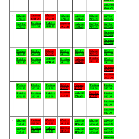
Badviken
15/11-26
.
Båtviken
Båtviken
Båtviken
Båtviken
Båtviken
Båtviken
Båtviken
17/11-26
18/11-26
16/11-26
19/11-26
20/11-26
21/11-26
22/11-26
Badviken
Badviken
Badviken
Badviken
Badviken
Badviken
Båtviken
17/11-26
18/11-26
19/11-26
16/11-26
20/11-26
21/11-26
22/11-26
Badviken
22/11-26
Badviken
22/11-26
.
Båtviken
Båtviken
Båtviken
Båtviken
Båtviken
Båtviken
Båtviken
25/11-26
28/11-26
23/11-26
24/11-26
26/11-26
27/11-26
29/11-26
Badviken
Badviken
Badviken
Badviken
Badviken
Badviken
Båtviken
28/11-26
25/11-26
27/11-26
23/11-26
24/11-26
26/11-26
29/11-26
Badviken
29/11-26
Badviken
29/11-26
.
Båtviken
Båtviken
Båtviken
Båtviken
Båtviken
Båtviken
Båtviken
3/12-26
4/12-26
30/11-26
1/12-26
2/12-26
5/12-26
6/12-26
Badviken
Badviken
Badviken
Badviken
Badviken
Badviken
Båtviken
3/12-26
4/12-26
5/12-26
30/11-26
1/12-26
2/12-26
6/12-26
Badviken
6/12-26
Badviken
6/12-26
.
Båtviken
Båtviken
Båtviken
Båtviken
Båtviken
Båtviken
Båtviken
8/12-26
9/12-26
10/12-26
7/12-26
11/12-26
12/12-26
13/12-26
Badviken
Badviken
Badviken
Badviken
Badviken
Badviken
Båtviken
10/12-26
8/12-26
9/12-26
7/12-26
11/12-26
12/12-26
13/12-26
Badviken