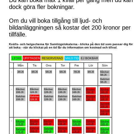
Du kan boka max 1 kväll per gång men du kan
dock göra fler bokningar.
Om du vill boka tillgång till ljud- och
bildanläggningen så kostar det 200 kronor per
tillfälle.
Kvälls- och helgschema för Samlingslokalerna - klicka på den tid som passar dig för
att boka - när du klickat på en tid får du information om kostnad och tillval.
LEDIG
UPPTAGEN
RESERVERAD
VALD TID
EJ BOKBAR
Mån
Tis
Ons
Tor
Fre
Lör
Sön
.
3/8-26
4/8-26
5/8-26
6/8-26
7/8-26
8/8-26
Båtviken
9/8-26
Badviken
9/8-26
.
Båtviken
Båtviken
Båtviken
Båtviken
Båtviken
Båtviken
Båtviken
10/8-26
11/8-26
12/8-26
13/8-26
14/8-26
15/8-26
16/8-26
Badviken
Badviken
Badviken
Badviken
Badviken
Badviken
Båtviken
10/8-26
11/8-26
12/8-26
13/8-26
14/8-26
15/8-26
16/8-26
Badviken
16/8-26
Badviken
16/8-26
.
Båtviken
Båtviken
Båtviken
Båtviken
Båtviken
Båtviken
Båtviken
18/8-26
19/8-26
20/8-26
22/8-26
17/8-26
21/8-26
23/8-26
Badviken
Badviken
Badviken
Badviken
Badviken
Badviken
Båtviken
18/8-26
20/8-26
22/8-26
19/8-26
21/8-26
17/8-26
23/8-26