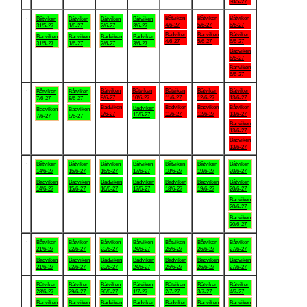
30/5-27
.
Båtviken
Båtviken
Båtviken
Båtviken
Båtviken
Båtviken
Båtviken
4/6-27
5/6-27
6/6-27
31/5-27
1/6-27
2/6-27
3/6-27
Badviken
Badviken
Båtviken
Badviken
Badviken
Badviken
Badviken
4/6-27
5/6-27
6/6-27
31/5-27
1/6-27
2/6-27
3/6-27
Badviken
6/6-27
Badviken
6/6-27
.
Båtviken
Båtviken
Båtviken
Båtviken
Båtviken
Båtviken
Båtviken
9/6-27
10/6-27
11/6-27
12/6-27
13/6-27
7/6-27
8/6-27
Badviken
Badviken
Badviken
Båtviken
Badviken
Badviken
Badviken
9/6-27
11/6-27
12/6-27
13/6-27
10/6-27
7/6-27
8/6-27
Badviken
13/6-27
Badviken
13/6-27
.
Båtviken
Båtviken
Båtviken
Båtviken
Båtviken
Båtviken
Båtviken
14/6-27
15/6-27
16/6-27
17/6-27
18/6-27
19/6-27
20/6-27
Badviken
Badviken
Badviken
Badviken
Badviken
Badviken
Båtviken
14/6-27
15/6-27
16/6-27
17/6-27
18/6-27
19/6-27
20/6-27
Badviken
20/6-27
Badviken
20/6-27
.
Båtviken
Båtviken
Båtviken
Båtviken
Båtviken
Båtviken
Båtviken
21/6-27
22/6-27
23/6-27
24/6-27
25/6-27
26/6-27
27/6-27
Badviken
Badviken
Badviken
Badviken
Badviken
Badviken
Badviken
21/6-27
22/6-27
23/6-27
24/6-27
25/6-27
26/6-27
27/6-27
.
Båtviken
Båtviken
Båtviken
Båtviken
Båtviken
Båtviken
Båtviken
28/6-27
29/6-27
30/6-27
1/7-27
2/7-27
3/7-27
4/7-27
Badviken
Badviken
Badviken
Badviken
Badviken
Badviken
Badviken