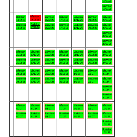
13/12-26
Badviken
13/12-26
.
Båtviken
Båtviken
Båtviken
Båtviken
Båtviken
Båtviken
Båtviken
15/12-26
14/12-26
16/12-26
17/12-26
18/12-26
19/12-26
20/12-26
Badviken
Badviken
Badviken
Badviken
Badviken
Badviken
Båtviken
15/12-26
14/12-26
16/12-26
17/12-26
18/12-26
19/12-26
20/12-26
Badviken
20/12-26
Badviken
20/12-26
.
Båtviken
Båtviken
Båtviken
Båtviken
Båtviken
Båtviken
Båtviken
21/12-26
22/12-26
23/12-26
24/12-26
25/12-26
26/12-26
27/12-26
Badviken
Badviken
Badviken
Badviken
Badviken
Badviken
Badviken
21/12-26
22/12-26
23/12-26
24/12-26
25/12-26
26/12-26
27/12-26
.
Båtviken
Båtviken
Båtviken
Båtviken
Båtviken
Båtviken
Båtviken
28/12-26
29/12-26
30/12-26
31/12-26
1/1-27
2/1-27
3/1-27
Badviken
Badviken
Badviken
Badviken
Badviken
Badviken
Båtviken
28/12-26
29/12-26
30/12-26
31/12-26
1/1-27
2/1-27
3/1-27
Badviken
3/1-27
Badviken
3/1-27
.
Båtviken
Båtviken
Båtviken
Båtviken
Båtviken
Båtviken
Båtviken
4/1-27
5/1-27
6/1-27
7/1-27
8/1-27
9/1-27
10/1-27
Badviken
Badviken
Badviken
Badviken
Badviken
Badviken
Båtviken
4/1-27
5/1-27
6/1-27
7/1-27
8/1-27
9/1-27
10/1-27
Badviken
10/1-27
Badviken
10/1-27