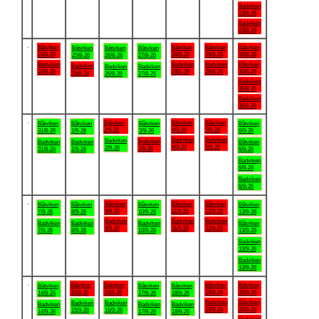
Badviken
23/8-26
Badviken
23/8-26
.
Båtviken
Båtviken
Båtviken
Båtviken
Båtviken
Båtviken
Båtviken
24/8-26
28/8-26
29/8-26
30/8-26
25/8-26
26/8-26
27/8-26
Badviken
Badviken
Badviken
Båtviken
Badviken
Badviken
Badviken
24/8-26
28/8-26
29/8-26
30/8-26
25/8-26
26/8-26
27/8-26
Badviken
30/8-26
Badviken
30/8-26
.
Båtviken
Båtviken
Båtviken
Båtviken
Båtviken
Båtviken
Båtviken
2/9-26
4/9-26
5/9-26
31/8-26
1/9-26
3/9-26
6/9-26
Badviken
Badviken
Badviken
Badviken
Badviken
Badviken
Båtviken
4/9-26
5/9-26
2/9-26
3/9-26
31/8-26
1/9-26
6/9-26
Badviken
6/9-26
Badviken
6/9-26
.
Båtviken
Båtviken
Båtviken
Båtviken
Båtviken
Båtviken
Båtviken
9/9-26
11/9-26
12/9-26
7/9-26
8/9-26
10/9-26
13/9-26
Badviken
Badviken
Badviken
Badviken
Badviken
Badviken
Båtviken
9/9-26
11/9-26
12/9-26
7/9-26
8/9-26
10/9-26
13/9-26
Badviken
13/9-26
Badviken
13/9-26
.
Båtviken
Båtviken
Båtviken
Båtviken
Båtviken
Båtviken
Båtviken
15/9-26
16/9-26
19/9-26
20/9-26
14/9-26
17/9-26
18/9-26
Badviken
Båtviken
Badviken
Badviken
Badviken
Badviken
Badviken
19/9-26
20/9-26
15/9-26
16/9-26
14/9-26
17/9-26
18/9-26