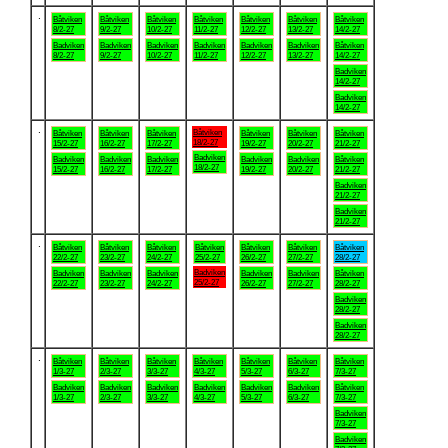
.
Båtviken
Båtviken
Båtviken
Båtviken
Båtviken
Båtviken
Båtviken
8/2-27
9/2-27
10/2-27
11/2-27
12/2-27
13/2-27
14/2-27
Badviken
Badviken
Badviken
Badviken
Badviken
Badviken
Båtviken
8/2-27
9/2-27
10/2-27
11/2-27
12/2-27
13/2-27
14/2-27
Badviken
14/2-27
Badviken
14/2-27
.
Båtviken
Båtviken
Båtviken
Båtviken
Båtviken
Båtviken
Båtviken
18/2-27
15/2-27
16/2-27
17/2-27
19/2-27
20/2-27
21/2-27
Badviken
Badviken
Badviken
Badviken
Badviken
Badviken
Båtviken
18/2-27
15/2-27
16/2-27
17/2-27
19/2-27
20/2-27
21/2-27
Badviken
21/2-27
Badviken
21/2-27
.
Båtviken
Båtviken
Båtviken
Båtviken
Båtviken
Båtviken
Båtviken
22/2-27
23/2-27
24/2-27
25/2-27
26/2-27
27/2-27
28/2-27
Badviken
Badviken
Badviken
Badviken
Badviken
Badviken
Båtviken
25/2-27
22/2-27
23/2-27
24/2-27
26/2-27
27/2-27
28/2-27
Badviken
28/2-27
Badviken
28/2-27
.
Båtviken
Båtviken
Båtviken
Båtviken
Båtviken
Båtviken
Båtviken
1/3-27
2/3-27
3/3-27
4/3-27
5/3-27
6/3-27
7/3-27
Badviken
Badviken
Badviken
Badviken
Badviken
Badviken
Båtviken
1/3-27
2/3-27
3/3-27
4/3-27
5/3-27
6/3-27
7/3-27
Badviken
7/3-27
Badviken