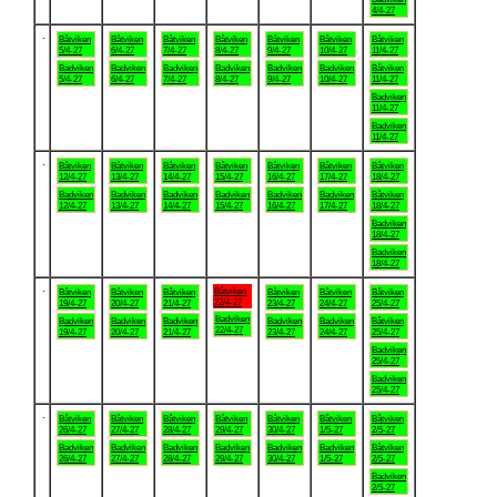
4/4-27
.
Båtviken
Båtviken
Båtviken
Båtviken
Båtviken
Båtviken
Båtviken
5/4-27
6/4-27
7/4-27
8/4-27
9/4-27
10/4-27
11/4-27
Badviken
Badviken
Badviken
Badviken
Badviken
Badviken
Båtviken
5/4-27
6/4-27
7/4-27
8/4-27
9/4-27
10/4-27
11/4-27
Badviken
11/4-27
Badviken
11/4-27
.
Båtviken
Båtviken
Båtviken
Båtviken
Båtviken
Båtviken
Båtviken
12/4-27
13/4-27
14/4-27
15/4-27
16/4-27
17/4-27
18/4-27
Badviken
Badviken
Badviken
Badviken
Badviken
Badviken
Båtviken
12/4-27
13/4-27
14/4-27
15/4-27
16/4-27
17/4-27
18/4-27
Badviken
18/4-27
Badviken
18/4-27
.
Båtviken
Båtviken
Båtviken
Båtviken
Båtviken
Båtviken
Båtviken
22/4-27
19/4-27
20/4-27
21/4-27
23/4-27
24/4-27
25/4-27
Badviken
Badviken
Badviken
Badviken
Badviken
Badviken
Båtviken
22/4-27
19/4-27
20/4-27
21/4-27
23/4-27
24/4-27
25/4-27
Badviken
25/4-27
Badviken
25/4-27
.
Båtviken
Båtviken
Båtviken
Båtviken
Båtviken
Båtviken
Båtviken
26/4-27
27/4-27
28/4-27
29/4-27
30/4-27
1/5-27
2/5-27
Badviken
Badviken
Badviken
Badviken
Badviken
Badviken
Båtviken
26/4-27
27/4-27
28/4-27
29/4-27
30/4-27
1/5-27
2/5-27
Badviken
2/5-27