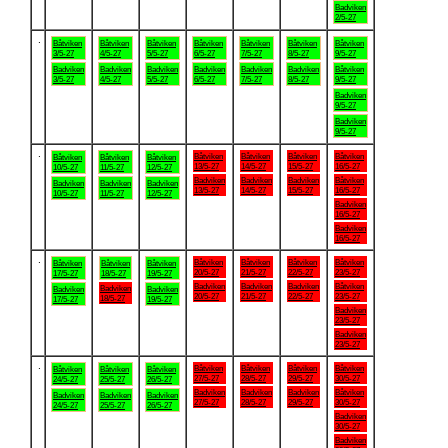
Badviken
2/5-27
.
Båtviken
Båtviken
Båtviken
Båtviken
Båtviken
Båtviken
Båtviken
3/5-27
4/5-27
5/5-27
6/5-27
7/5-27
8/5-27
9/5-27
Badviken
Badviken
Badviken
Badviken
Badviken
Badviken
Båtviken
3/5-27
4/5-27
5/5-27
6/5-27
7/5-27
8/5-27
9/5-27
Badviken
9/5-27
Badviken
9/5-27
.
Båtviken
Båtviken
Båtviken
Båtviken
Båtviken
Båtviken
Båtviken
13/5-27
14/5-27
15/5-27
16/5-27
10/5-27
11/5-27
12/5-27
Badviken
Badviken
Badviken
Båtviken
Badviken
Badviken
Badviken
13/5-27
14/5-27
15/5-27
16/5-27
10/5-27
11/5-27
12/5-27
Badviken
16/5-27
Badviken
16/5-27
.
Båtviken
Båtviken
Båtviken
Båtviken
Båtviken
Båtviken
Båtviken
20/5-27
21/5-27
22/5-27
23/5-27
17/5-27
18/5-27
19/5-27
Badviken
Badviken
Badviken
Båtviken
Badviken
Badviken
Badviken
20/5-27
21/5-27
22/5-27
23/5-27
18/5-27
17/5-27
19/5-27
Badviken
23/5-27
Badviken
23/5-27
.
Båtviken
Båtviken
Båtviken
Båtviken
Båtviken
Båtviken
Båtviken
27/5-27
28/5-27
29/5-27
30/5-27
24/5-27
25/5-27
26/5-27
Badviken
Badviken
Badviken
Båtviken
Badviken
Badviken
Badviken
27/5-27
28/5-27
29/5-27
30/5-27
24/5-27
25/5-27
26/5-27
Badviken
30/5-27
Badviken