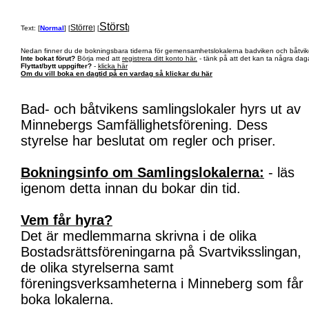
Störst
Större
Text: [
Normal
] [
] [
]
Nedan finner du de bokningsbara tiderna för gemensamhetslokalerna badviken och båtvik
Inte bokat förut?
Börja med att
registrera ditt konto här.
- tänk på att det kan ta några daga
Flyttat/bytt uppgifter?
-
klicka här
Om du vill boka en dagtid på en vardag så klickar du här
Bad- och båtvikens samlingslokaler hyrs ut av
Minnebergs Samfällighetsförening. Dess
styrelse har beslutat om regler och priser.
Bokningsinfo om Samlingslokalerna:
- läs
igenom detta innan du bokar din tid.
Vem får hyra?
Det är medlemmarna skrivna i de olika
Bostadsrättsföreningarna på Svartviksslingan,
de olika styrelserna samt
föreningsverksamheterna i Minneberg som får
boka lokalerna.