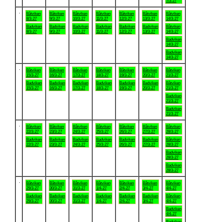
7/3-27
.
Båtviken
Båtviken
Båtviken
Båtviken
Båtviken
Båtviken
Båtviken
8/3-27
9/3-27
10/3-27
11/3-27
12/3-27
13/3-27
14/3-27
Badviken
Badviken
Badviken
Badviken
Badviken
Badviken
Båtviken
8/3-27
9/3-27
10/3-27
11/3-27
12/3-27
13/3-27
14/3-27
Badviken
14/3-27
Badviken
14/3-27
.
Båtviken
Båtviken
Båtviken
Båtviken
Båtviken
Båtviken
Båtviken
15/3-27
16/3-27
17/3-27
18/3-27
19/3-27
20/3-27
21/3-27
Badviken
Badviken
Badviken
Badviken
Badviken
Badviken
Båtviken
15/3-27
16/3-27
17/3-27
18/3-27
19/3-27
20/3-27
21/3-27
Badviken
21/3-27
Badviken
21/3-27
.
Båtviken
Båtviken
Båtviken
Båtviken
Båtviken
Båtviken
Båtviken
22/3-27
23/3-27
24/3-27
25/3-27
26/3-27
27/3-27
28/3-27
Badviken
Badviken
Badviken
Badviken
Badviken
Badviken
Båtviken
22/3-27
23/3-27
24/3-27
25/3-27
26/3-27
27/3-27
28/3-27
Badviken
28/3-27
Badviken
28/3-27
.
Båtviken
Båtviken
Båtviken
Båtviken
Båtviken
Båtviken
Båtviken
29/3-27
30/3-27
31/3-27
1/4-27
2/4-27
3/4-27
4/4-27
Badviken
Badviken
Badviken
Badviken
Badviken
Badviken
Båtviken
29/3-27
30/3-27
31/3-27
1/4-27
2/4-27
3/4-27
4/4-27
Badviken
4/4-27
Badviken