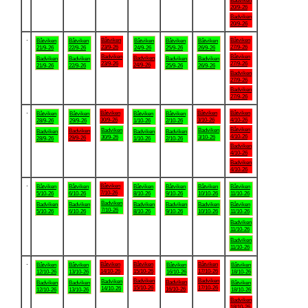
Badviken
20/9-26
Badviken
20/9-26
.
Båtviken
Båtviken
Båtviken
Båtviken
Båtviken
Båtviken
Båtviken
23/9-26
27/9-26
21/9-26
22/9-26
24/9-26
25/9-26
26/9-26
Badviken
Båtviken
Badviken
Badviken
Badviken
Badviken
Badviken
23/9-26
27/9-26
24/9-26
21/9-26
22/9-26
25/9-26
26/9-26
Badviken
27/9-26
Badviken
27/9-26
.
Båtviken
Båtviken
Båtviken
Båtviken
Båtviken
Båtviken
Båtviken
30/9-26
3/10-26
4/10-26
28/9-26
29/9-26
1/10-26
2/10-26
Båtviken
Badviken
Badviken
Badviken
Badviken
Badviken
Badviken
4/10-26
30/9-26
3/10-26
29/9-26
28/9-26
1/10-26
2/10-26
Badviken
4/10-26
Badviken
4/10-26
.
Båtviken
Båtviken
Båtviken
Båtviken
Båtviken
Båtviken
Båtviken
7/10-26
5/10-26
6/10-26
8/10-26
9/10-26
10/10-26
11/10-26
Badviken
Badviken
Badviken
Badviken
Badviken
Badviken
Båtviken
7/10-26
5/10-26
6/10-26
8/10-26
9/10-26
10/10-26
11/10-26
Badviken
11/10-26
Badviken
11/10-26
.
Båtviken
Båtviken
Båtviken
Båtviken
Båtviken
Båtviken
Båtviken
14/10-26
15/10-26
17/10-26
12/10-26
13/10-26
16/10-26
18/10-26
Badviken
Badviken
Badviken
Badviken
Badviken
Badviken
Båtviken
15/10-26
17/10-26
14/10-26
16/10-26
12/10-26
13/10-26
18/10-26
Badviken
18/10-26