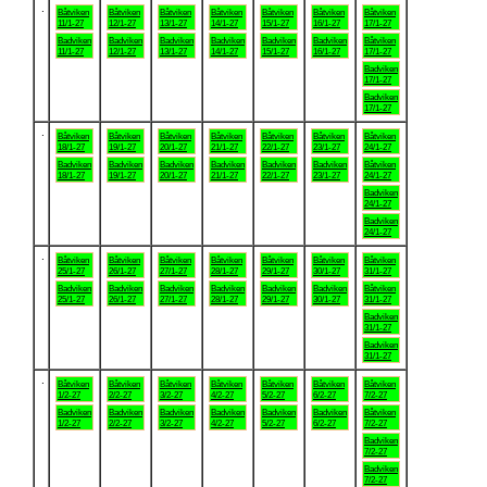
.
Båtviken
Båtviken
Båtviken
Båtviken
Båtviken
Båtviken
Båtviken
11/1-27
12/1-27
13/1-27
14/1-27
15/1-27
16/1-27
17/1-27
Badviken
Badviken
Badviken
Badviken
Badviken
Badviken
Båtviken
11/1-27
12/1-27
13/1-27
14/1-27
15/1-27
16/1-27
17/1-27
Badviken
17/1-27
Badviken
17/1-27
.
Båtviken
Båtviken
Båtviken
Båtviken
Båtviken
Båtviken
Båtviken
18/1-27
19/1-27
20/1-27
21/1-27
22/1-27
23/1-27
24/1-27
Badviken
Badviken
Badviken
Badviken
Badviken
Badviken
Båtviken
18/1-27
19/1-27
20/1-27
21/1-27
22/1-27
23/1-27
24/1-27
Badviken
24/1-27
Badviken
24/1-27
.
Båtviken
Båtviken
Båtviken
Båtviken
Båtviken
Båtviken
Båtviken
25/1-27
26/1-27
27/1-27
28/1-27
29/1-27
30/1-27
31/1-27
Badviken
Badviken
Badviken
Badviken
Badviken
Badviken
Båtviken
25/1-27
26/1-27
27/1-27
28/1-27
29/1-27
30/1-27
31/1-27
Badviken
31/1-27
Badviken
31/1-27
.
Båtviken
Båtviken
Båtviken
Båtviken
Båtviken
Båtviken
Båtviken
1/2-27
2/2-27
3/2-27
4/2-27
5/2-27
6/2-27
7/2-27
Badviken
Badviken
Badviken
Badviken
Badviken
Badviken
Båtviken
1/2-27
2/2-27
3/2-27
4/2-27
5/2-27
6/2-27
7/2-27
Badviken
7/2-27
Badviken
7/2-27