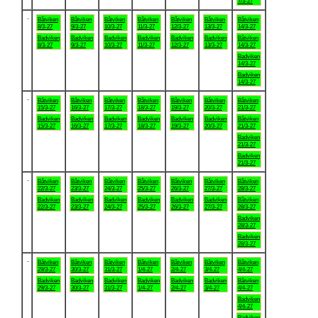
7/3-27
.
Båtviken
Båtviken
Båtviken
Båtviken
Båtviken
Båtviken
Båtviken
8/3-27
9/3-27
10/3-27
11/3-27
12/3-27
13/3-27
14/3-27
Badviken
Badviken
Badviken
Badviken
Badviken
Badviken
Båtviken
8/3-27
9/3-27
10/3-27
11/3-27
12/3-27
13/3-27
14/3-27
Badviken
14/3-27
Badviken
14/3-27
.
Båtviken
Båtviken
Båtviken
Båtviken
Båtviken
Båtviken
Båtviken
15/3-27
16/3-27
17/3-27
18/3-27
19/3-27
20/3-27
21/3-27
Badviken
Badviken
Badviken
Badviken
Badviken
Badviken
Båtviken
15/3-27
16/3-27
17/3-27
18/3-27
19/3-27
20/3-27
21/3-27
Badviken
21/3-27
Badviken
21/3-27
.
Båtviken
Båtviken
Båtviken
Båtviken
Båtviken
Båtviken
Båtviken
22/3-27
23/3-27
24/3-27
25/3-27
26/3-27
27/3-27
28/3-27
Badviken
Badviken
Badviken
Badviken
Badviken
Badviken
Båtviken
22/3-27
23/3-27
24/3-27
25/3-27
26/3-27
27/3-27
28/3-27
Badviken
28/3-27
Badviken
28/3-27
.
Båtviken
Båtviken
Båtviken
Båtviken
Båtviken
Båtviken
Båtviken
29/3-27
30/3-27
31/3-27
1/4-27
2/4-27
3/4-27
4/4-27
Badviken
Badviken
Badviken
Badviken
Badviken
Badviken
Båtviken
29/3-27
30/3-27
31/3-27
1/4-27
2/4-27
3/4-27
4/4-27
Badviken
4/4-27
Badviken