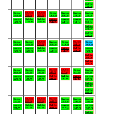
Badviken
15/11-26
.
Båtviken
Båtviken
Båtviken
Båtviken
Båtviken
Båtviken
Båtviken
17/11-26
18/11-26
16/11-26
19/11-26
20/11-26
21/11-26
22/11-26
Badviken
Badviken
Badviken
Badviken
Badviken
Badviken
Båtviken
17/11-26
18/11-26
19/11-26
16/11-26
20/11-26
21/11-26
22/11-26
Badviken
22/11-26
Badviken
22/11-26
.
Båtviken
Båtviken
Båtviken
Båtviken
Båtviken
Båtviken
Båtviken
25/11-26
28/11-26
23/11-26
24/11-26
26/11-26
27/11-26
29/11-26
Badviken
Badviken
Badviken
Badviken
Badviken
Badviken
Båtviken
28/11-26
25/11-26
27/11-26
23/11-26
24/11-26
26/11-26
29/11-26
Badviken
29/11-26
Badviken
29/11-26
.
Båtviken
Båtviken
Båtviken
Båtviken
Båtviken
Båtviken
Båtviken
3/12-26
4/12-26
30/11-26
1/12-26
2/12-26
5/12-26
6/12-26
Badviken
Badviken
Badviken
Badviken
Badviken
Badviken
Båtviken
3/12-26
4/12-26
5/12-26
30/11-26
1/12-26
2/12-26
6/12-26
Badviken
6/12-26
Badviken
6/12-26
.
Båtviken
Båtviken
Båtviken
Båtviken
Båtviken
Båtviken
Båtviken
8/12-26
9/12-26
10/12-26
7/12-26
11/12-26
12/12-26
13/12-26
Badviken
Badviken
Badviken
Badviken
Badviken
Badviken
Båtviken
10/12-26
8/12-26
9/12-26
7/12-26
11/12-26
12/12-26
13/12-26
Badviken