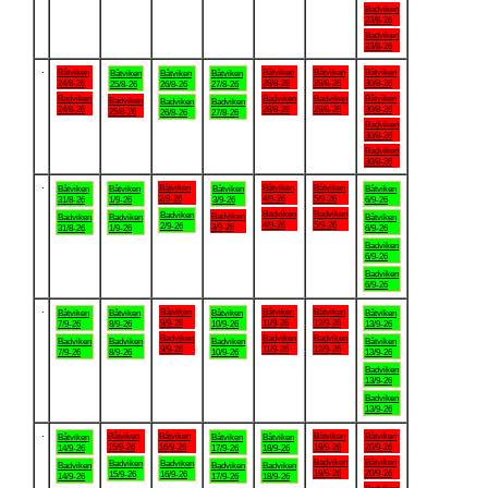
Badviken
23/8-26
Badviken
23/8-26
.
Båtviken
Båtviken
Båtviken
Båtviken
Båtviken
Båtviken
Båtviken
24/8-26
28/8-26
29/8-26
30/8-26
25/8-26
26/8-26
27/8-26
Badviken
Badviken
Badviken
Båtviken
Badviken
Badviken
Badviken
24/8-26
28/8-26
29/8-26
30/8-26
25/8-26
26/8-26
27/8-26
Badviken
30/8-26
Badviken
30/8-26
.
Båtviken
Båtviken
Båtviken
Båtviken
Båtviken
Båtviken
Båtviken
2/9-26
4/9-26
5/9-26
31/8-26
1/9-26
3/9-26
6/9-26
Badviken
Badviken
Badviken
Badviken
Badviken
Badviken
Båtviken
4/9-26
5/9-26
2/9-26
3/9-26
31/8-26
1/9-26
6/9-26
Badviken
6/9-26
Badviken
6/9-26
.
Båtviken
Båtviken
Båtviken
Båtviken
Båtviken
Båtviken
Båtviken
9/9-26
11/9-26
12/9-26
7/9-26
8/9-26
10/9-26
13/9-26
Badviken
Badviken
Badviken
Badviken
Badviken
Badviken
Båtviken
9/9-26
11/9-26
12/9-26
7/9-26
8/9-26
10/9-26
13/9-26
Badviken
13/9-26
Badviken
13/9-26
.
Båtviken
Båtviken
Båtviken
Båtviken
Båtviken
Båtviken
Båtviken
15/9-26
16/9-26
19/9-26
20/9-26
14/9-26
17/9-26
18/9-26
Badviken
Båtviken
Badviken
Badviken
Badviken
Badviken
Badviken
19/9-26
20/9-26
15/9-26
16/9-26
14/9-26
17/9-26
18/9-26