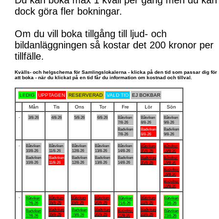
Du kan boka max 1 kväll per gång men du kan
dock göra fler bokningar.
Om du vill boka tillgång till ljud- och
bildanläggningen så kostar det 200 kronor per
tillfälle.
Kvälls- och helgschema för Samlingslokalerna - klicka på den tid som passar dig för
att boka - när du klickat på en tid får du information om kostnad och tillval.
LEDIG
UPPTAGEN
RESERVERAD
VALD TID
EJ BOKBAR
Mån
Tis
Ons
Tor
Fre
Lör
Sön
.
3/8-26
4/8-26
5/8-26
6/8-26
Båtviken
Båtviken
Båtviken
7/8-26
8/8-26
9/8-26
Badviken
Badviken
Badviken
7/8-26
8/8-26
9/8-26
.
Båtviken
Båtviken
Båtviken
Båtviken
Båtviken
Båtviken
Båtviken
10/8-26
11/8-26
12/8-26
13/8-26
14/8-26
15/8-26
16/8-26
Badviken
Badviken
Badviken
Badviken
Badviken
Badviken
Båtviken
10/8-26
11/8-26
12/8-26
13/8-26
14/8-26
15/8-26
16/8-26
Badviken
16/8-26
Badviken
16/8-26
.
Båtviken
Båtviken
Båtviken
Båtviken
Båtviken
Båtviken
Båtviken
18/8-26
19/8-26
20/8-26
22/8-26
17/8-26
21/8-26
23/8-26
Badviken
Badviken
Badviken
Badviken
Badviken
Badviken
Båtviken
18/8-26
20/8-26
22/8-26
19/8-26
21/8-26
17/8-26
23/8-26