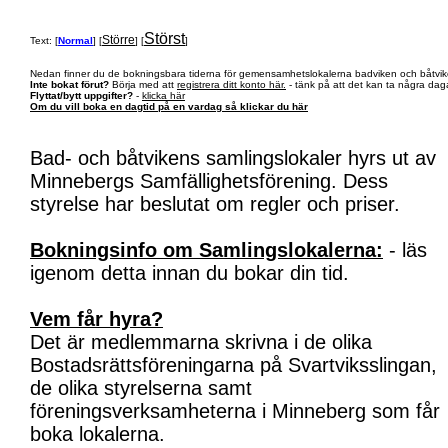
Störst
Större
Text: [
Normal
] [
] [
]
Nedan finner du de bokningsbara tiderna för gemensamhetslokalerna badviken och båtvik
Inte bokat förut?
Börja med att
registrera ditt konto här.
- tänk på att det kan ta några daga
Flyttat/bytt uppgifter?
-
klicka här
Om du vill boka en dagtid på en vardag så klickar du här
Bad- och båtvikens samlingslokaler hyrs ut av
Minnebergs Samfällighetsförening. Dess
styrelse har beslutat om regler och priser.
Bokningsinfo om Samlingslokalerna:
- läs
igenom detta innan du bokar din tid.
Vem får hyra?
Det är medlemmarna skrivna i de olika
Bostadsrättsföreningarna på Svartviksslingan,
de olika styrelserna samt
föreningsverksamheterna i Minneberg som får
boka lokalerna.