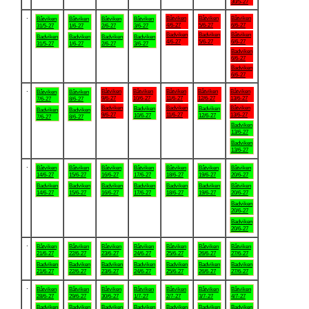
30/5-27
.
Båtviken
Båtviken
Båtviken
Båtviken
Båtviken
Båtviken
Båtviken
4/6-27
5/6-27
6/6-27
31/5-27
1/6-27
2/6-27
3/6-27
Badviken
Badviken
Båtviken
Badviken
Badviken
Badviken
Badviken
4/6-27
5/6-27
6/6-27
31/5-27
1/6-27
2/6-27
3/6-27
Badviken
6/6-27
Badviken
6/6-27
.
Båtviken
Båtviken
Båtviken
Båtviken
Båtviken
Båtviken
Båtviken
9/6-27
10/6-27
11/6-27
12/6-27
13/6-27
7/6-27
8/6-27
Badviken
Badviken
Båtviken
Badviken
Badviken
Badviken
Badviken
9/6-27
11/6-27
13/6-27
10/6-27
12/6-27
7/6-27
8/6-27
Badviken
13/6-27
Badviken
13/6-27
.
Båtviken
Båtviken
Båtviken
Båtviken
Båtviken
Båtviken
Båtviken
14/6-27
15/6-27
16/6-27
17/6-27
18/6-27
19/6-27
20/6-27
Badviken
Badviken
Badviken
Badviken
Badviken
Badviken
Båtviken
14/6-27
15/6-27
16/6-27
17/6-27
18/6-27
19/6-27
20/6-27
Badviken
20/6-27
Badviken
20/6-27
.
Båtviken
Båtviken
Båtviken
Båtviken
Båtviken
Båtviken
Båtviken
21/6-27
22/6-27
23/6-27
24/6-27
25/6-27
26/6-27
27/6-27
Badviken
Badviken
Badviken
Badviken
Badviken
Badviken
Badviken
21/6-27
22/6-27
23/6-27
24/6-27
25/6-27
26/6-27
27/6-27
.
Båtviken
Båtviken
Båtviken
Båtviken
Båtviken
Båtviken
Båtviken
28/6-27
29/6-27
30/6-27
1/7-27
2/7-27
3/7-27
4/7-27
Badviken
Badviken
Badviken
Badviken
Badviken
Badviken
Badviken