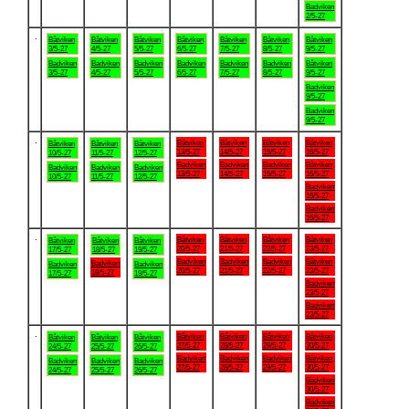
Badviken
2/5-27
.
Båtviken
Båtviken
Båtviken
Båtviken
Båtviken
Båtviken
Båtviken
3/5-27
4/5-27
5/5-27
6/5-27
7/5-27
8/5-27
9/5-27
Badviken
Badviken
Badviken
Badviken
Badviken
Badviken
Båtviken
3/5-27
4/5-27
5/5-27
6/5-27
7/5-27
8/5-27
9/5-27
Badviken
9/5-27
Badviken
9/5-27
.
Båtviken
Båtviken
Båtviken
Båtviken
Båtviken
Båtviken
Båtviken
13/5-27
14/5-27
15/5-27
16/5-27
10/5-27
11/5-27
12/5-27
Badviken
Badviken
Badviken
Båtviken
Badviken
Badviken
Badviken
13/5-27
14/5-27
15/5-27
16/5-27
10/5-27
11/5-27
12/5-27
Badviken
16/5-27
Badviken
16/5-27
.
Båtviken
Båtviken
Båtviken
Båtviken
Båtviken
Båtviken
Båtviken
20/5-27
21/5-27
22/5-27
23/5-27
17/5-27
18/5-27
19/5-27
Badviken
Badviken
Badviken
Båtviken
Badviken
Badviken
Badviken
20/5-27
21/5-27
22/5-27
23/5-27
18/5-27
17/5-27
19/5-27
Badviken
23/5-27
Badviken
23/5-27
.
Båtviken
Båtviken
Båtviken
Båtviken
Båtviken
Båtviken
Båtviken
27/5-27
28/5-27
29/5-27
30/5-27
24/5-27
25/5-27
26/5-27
Badviken
Badviken
Badviken
Båtviken
Badviken
Badviken
Badviken
27/5-27
28/5-27
29/5-27
30/5-27
24/5-27
25/5-27
26/5-27
Badviken
30/5-27
Badviken