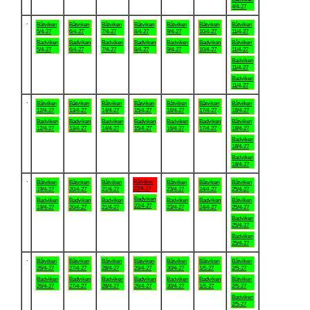
4/4-27
.
Båtviken
Båtviken
Båtviken
Båtviken
Båtviken
Båtviken
Båtviken
5/4-27
6/4-27
7/4-27
8/4-27
9/4-27
10/4-27
11/4-27
Badviken
Badviken
Badviken
Badviken
Badviken
Badviken
Båtviken
5/4-27
6/4-27
7/4-27
8/4-27
9/4-27
10/4-27
11/4-27
Badviken
11/4-27
Badviken
11/4-27
.
Båtviken
Båtviken
Båtviken
Båtviken
Båtviken
Båtviken
Båtviken
12/4-27
13/4-27
14/4-27
15/4-27
16/4-27
17/4-27
18/4-27
Badviken
Badviken
Badviken
Badviken
Badviken
Badviken
Båtviken
12/4-27
13/4-27
14/4-27
15/4-27
16/4-27
17/4-27
18/4-27
Badviken
18/4-27
Badviken
18/4-27
.
Båtviken
Båtviken
Båtviken
Båtviken
Båtviken
Båtviken
Båtviken
22/4-27
19/4-27
20/4-27
21/4-27
23/4-27
24/4-27
25/4-27
Badviken
Badviken
Badviken
Badviken
Badviken
Badviken
Båtviken
22/4-27
19/4-27
20/4-27
21/4-27
23/4-27
24/4-27
25/4-27
Badviken
25/4-27
Badviken
25/4-27
.
Båtviken
Båtviken
Båtviken
Båtviken
Båtviken
Båtviken
Båtviken
26/4-27
27/4-27
28/4-27
29/4-27
30/4-27
1/5-27
2/5-27
Badviken
Badviken
Badviken
Badviken
Badviken
Badviken
Båtviken
26/4-27
27/4-27
28/4-27
29/4-27
30/4-27
1/5-27
2/5-27
Badviken
2/5-27