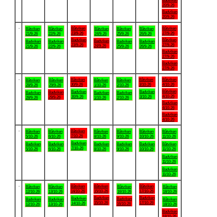
Badviken
20/9-26
Badviken
20/9-26
.
Båtviken
Båtviken
Båtviken
Båtviken
Båtviken
Båtviken
Båtviken
23/9-26
27/9-26
21/9-26
22/9-26
24/9-26
25/9-26
26/9-26
Badviken
Båtviken
Badviken
Badviken
Badviken
Badviken
Badviken
23/9-26
27/9-26
24/9-26
21/9-26
22/9-26
25/9-26
26/9-26
Badviken
27/9-26
Badviken
27/9-26
.
Båtviken
Båtviken
Båtviken
Båtviken
Båtviken
Båtviken
Båtviken
30/9-26
3/10-26
4/10-26
28/9-26
29/9-26
1/10-26
2/10-26
Båtviken
Badviken
Badviken
Badviken
Badviken
Badviken
Badviken
4/10-26
30/9-26
3/10-26
29/9-26
28/9-26
1/10-26
2/10-26
Badviken
4/10-26
Badviken
4/10-26
.
Båtviken
Båtviken
Båtviken
Båtviken
Båtviken
Båtviken
Båtviken
7/10-26
5/10-26
6/10-26
8/10-26
9/10-26
10/10-26
11/10-26
Badviken
Badviken
Badviken
Badviken
Badviken
Badviken
Båtviken
7/10-26
5/10-26
6/10-26
8/10-26
9/10-26
10/10-26
11/10-26
Badviken
11/10-26
Badviken
11/10-26
.
Båtviken
Båtviken
Båtviken
Båtviken
Båtviken
Båtviken
Båtviken
14/10-26
15/10-26
17/10-26
12/10-26
13/10-26
16/10-26
18/10-26
Badviken
Badviken
Badviken
Badviken
Badviken
Badviken
Båtviken
15/10-26
17/10-26
14/10-26
16/10-26
12/10-26
13/10-26
18/10-26
Badviken
18/10-26