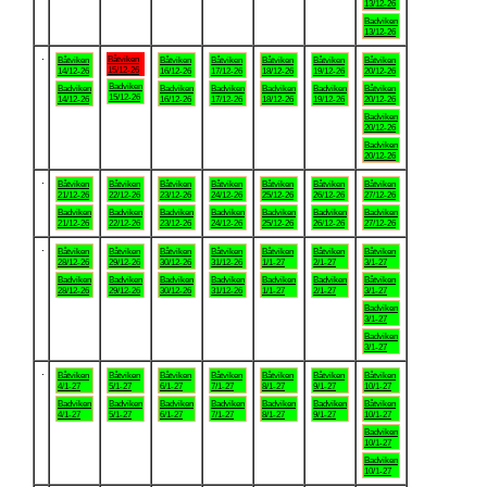
13/12-26
Badviken
13/12-26
.
Båtviken
Båtviken
Båtviken
Båtviken
Båtviken
Båtviken
Båtviken
15/12-26
14/12-26
16/12-26
17/12-26
18/12-26
19/12-26
20/12-26
Badviken
Badviken
Badviken
Badviken
Badviken
Badviken
Båtviken
15/12-26
14/12-26
16/12-26
17/12-26
18/12-26
19/12-26
20/12-26
Badviken
20/12-26
Badviken
20/12-26
.
Båtviken
Båtviken
Båtviken
Båtviken
Båtviken
Båtviken
Båtviken
21/12-26
22/12-26
23/12-26
24/12-26
25/12-26
26/12-26
27/12-26
Badviken
Badviken
Badviken
Badviken
Badviken
Badviken
Badviken
21/12-26
22/12-26
23/12-26
24/12-26
25/12-26
26/12-26
27/12-26
.
Båtviken
Båtviken
Båtviken
Båtviken
Båtviken
Båtviken
Båtviken
28/12-26
29/12-26
30/12-26
31/12-26
1/1-27
2/1-27
3/1-27
Badviken
Badviken
Badviken
Badviken
Badviken
Badviken
Båtviken
28/12-26
29/12-26
30/12-26
31/12-26
1/1-27
2/1-27
3/1-27
Badviken
3/1-27
Badviken
3/1-27
.
Båtviken
Båtviken
Båtviken
Båtviken
Båtviken
Båtviken
Båtviken
4/1-27
5/1-27
6/1-27
7/1-27
8/1-27
9/1-27
10/1-27
Badviken
Badviken
Badviken
Badviken
Badviken
Badviken
Båtviken
4/1-27
5/1-27
6/1-27
7/1-27
8/1-27
9/1-27
10/1-27
Badviken
10/1-27
Badviken
10/1-27