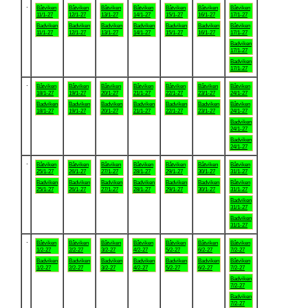
.
Båtviken
Båtviken
Båtviken
Båtviken
Båtviken
Båtviken
Båtviken
11/1-27
12/1-27
13/1-27
14/1-27
15/1-27
16/1-27
17/1-27
Badviken
Badviken
Badviken
Badviken
Badviken
Badviken
Båtviken
11/1-27
12/1-27
13/1-27
14/1-27
15/1-27
16/1-27
17/1-27
Badviken
17/1-27
Badviken
17/1-27
.
Båtviken
Båtviken
Båtviken
Båtviken
Båtviken
Båtviken
Båtviken
18/1-27
19/1-27
20/1-27
21/1-27
22/1-27
23/1-27
24/1-27
Badviken
Badviken
Badviken
Badviken
Badviken
Badviken
Båtviken
18/1-27
19/1-27
20/1-27
21/1-27
22/1-27
23/1-27
24/1-27
Badviken
24/1-27
Badviken
24/1-27
.
Båtviken
Båtviken
Båtviken
Båtviken
Båtviken
Båtviken
Båtviken
25/1-27
26/1-27
27/1-27
28/1-27
29/1-27
30/1-27
31/1-27
Badviken
Badviken
Badviken
Badviken
Badviken
Badviken
Båtviken
25/1-27
26/1-27
27/1-27
28/1-27
29/1-27
30/1-27
31/1-27
Badviken
31/1-27
Badviken
31/1-27
.
Båtviken
Båtviken
Båtviken
Båtviken
Båtviken
Båtviken
Båtviken
1/2-27
2/2-27
3/2-27
4/2-27
5/2-27
6/2-27
7/2-27
Badviken
Badviken
Badviken
Badviken
Badviken
Badviken
Båtviken
1/2-27
2/2-27
3/2-27
4/2-27
5/2-27
6/2-27
7/2-27
Badviken
7/2-27
Badviken
7/2-27