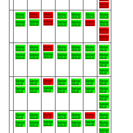
Badviken
18/10-26
.
Båtviken
Båtviken
Båtviken
Båtviken
Båtviken
Båtviken
Båtviken
20/10-26
21/10-26
19/10-26
22/10-26
23/10-26
24/10-26
25/10-26
Badviken
Badviken
Badviken
Badviken
Badviken
Badviken
Båtviken
21/10-26
20/10-26
24/10-26
19/10-26
22/10-26
23/10-26
25/10-26
Badviken
25/10-26
Badviken
25/10-26
.
Båtviken
Båtviken
Båtviken
Båtviken
Båtviken
Båtviken
Båtviken
28/10-26
26/10-26
27/10-26
29/10-26
30/10-26
31/10-26
1/11-26
Badviken
Badviken
Badviken
Badviken
Badviken
Badviken
Båtviken
28/10-26
26/10-26
27/10-26
29/10-26
30/10-26
31/10-26
1/11-26
Badviken
1/11-26
Badviken
1/11-26
.
Båtviken
Båtviken
Båtviken
Båtviken
Båtviken
Båtviken
Båtviken
4/11-26
2/11-26
3/11-26
5/11-26
6/11-26
7/11-26
8/11-26
Badviken
Badviken
Badviken
Badviken
Badviken
Badviken
Båtviken
4/11-26
2/11-26
3/11-26
5/11-26
6/11-26
7/11-26
8/11-26
Badviken
8/11-26
Badviken
8/11-26
.
Båtviken
Båtviken
Båtviken
Båtviken
Båtviken
Båtviken
Båtviken
11/11-26
14/11-26
9/11-26
10/11-26
12/11-26
13/11-26
15/11-26
Badviken
Badviken
Badviken
Badviken
Badviken
Badviken
Båtviken
11/11-26
14/11-26
9/11-26
10/11-26
12/11-26
13/11-26
15/11-26
Badviken
15/11-26