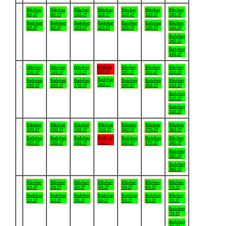
.
Båtviken
Båtviken
Båtviken
Båtviken
Båtviken
Båtviken
Båtviken
8/2-27
9/2-27
10/2-27
11/2-27
12/2-27
13/2-27
14/2-27
Badviken
Badviken
Badviken
Badviken
Badviken
Badviken
Båtviken
8/2-27
9/2-27
10/2-27
11/2-27
12/2-27
13/2-27
14/2-27
Badviken
14/2-27
Badviken
14/2-27
.
Båtviken
Båtviken
Båtviken
Båtviken
Båtviken
Båtviken
Båtviken
18/2-27
15/2-27
16/2-27
17/2-27
19/2-27
20/2-27
21/2-27
Badviken
Badviken
Badviken
Badviken
Badviken
Badviken
Båtviken
18/2-27
15/2-27
16/2-27
17/2-27
19/2-27
20/2-27
21/2-27
Badviken
21/2-27
Badviken
21/2-27
.
Båtviken
Båtviken
Båtviken
Båtviken
Båtviken
Båtviken
Båtviken
22/2-27
23/2-27
24/2-27
25/2-27
26/2-27
27/2-27
28/2-27
Badviken
Badviken
Badviken
Badviken
Badviken
Badviken
Båtviken
25/2-27
22/2-27
23/2-27
24/2-27
26/2-27
27/2-27
28/2-27
Badviken
28/2-27
Badviken
28/2-27
.
Båtviken
Båtviken
Båtviken
Båtviken
Båtviken
Båtviken
Båtviken
1/3-27
2/3-27
3/3-27
4/3-27
5/3-27
6/3-27
7/3-27
Badviken
Badviken
Badviken
Badviken
Badviken
Badviken
Båtviken
1/3-27
2/3-27
3/3-27
4/3-27
5/3-27
6/3-27
7/3-27
Badviken
7/3-27
Badviken